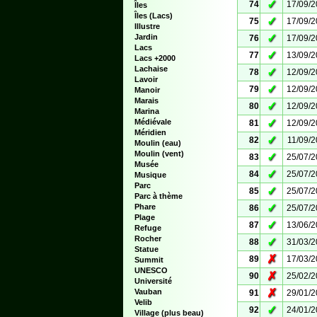
✓
74
17/09/
Îles
Îles (Lacs)
✓
75
17/09/
Illustre
✓
Jardin
76
17/09/
Lacs
✓
77
13/09/
Lacs +2000
Lachaise
✓
78
12/09/
Lavoir
✓
79
12/09/
Manoir
Marais
✓
80
12/09/
Marina
✓
Médiévale
81
12/09/
Méridien
✓
82
11/09/
Moulin (eau)
Moulin (vent)
✓
83
25/07/
Musée
✓
84
25/07/
Musique
Parc
✓
85
25/07/
Parc à thème
✓
Phare
86
25/07/
Plage
✓
87
13/06/
Refuge
Rocher
✓
88
31/03/
Statue
✗
89
17/03/
Summit
UNESCO
✗
90
25/02/
Université
✗
Vauban
91
29/01/
Velib
✓
92
24/01/
Village (plus beau)