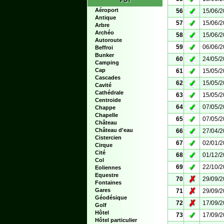
POI
✓
Aéroport
56
15/06/
Antique
✓
57
15/06/
Arbre
Archéo
✓
58
15/06/
Autoroute
✓
59
06/06/
Beffroi
Bunker
✓
60
24/05/
Camping
✓
Cap
61
15/05/
Cascades
✓
62
15/05/
Cavité
Cathédrale
✓
63
15/05/
Centroide
✓
64
07/05/
Chappe
Chapelle
✓
65
07/05/
Château
✓
Château d'eau
66
27/04/
Cistercien
✓
67
02/01/
Cirque
Cité
✓
68
01/12/
Col
✓
69
22/10/
Eoliennes
Equestre
✗
70
29/09/
Fontaines
✗
Gares
71
29/09/
Géodésique
✗
72
17/09/
Golf
Hôtel
✓
73
17/09/
Hôtel particulier