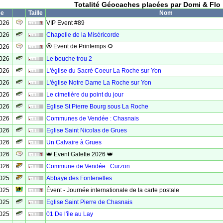
Totalité Géocaches placées par Domi & Flo
ée
Taille
Nom
2026
VIP Event #89
2026
Chapelle de la Miséricorde
🏵 Event de Printemps 🌻
2026
2026
Le bouche trou 2
2026
L'église du Sacré Coeur La Roche sur Yon
2026
L'église Notre Dame La Roche sur Yon
2026
Le cimetière du point du jour
2026
Eglise St Pierre Bourg sous La Roche
2026
Communes de Vendée : Chasnais
2026
Eglise Saint Nicolas de Grues
2026
Un Calvaire à Grues
2026
👑 Event Galette 2026 👑
2026
Commune de Vendée : Curzon
2025
Abbaye des Fontenelles
2025
Évent - Journée internationale de la carte postale
2025
Eglise Saint Pierre de Chasnais
2025
01 De l'île au Lay