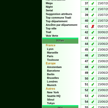
✓
Mega
37
15/07/
Night
✓
38
15/07/
Serial
Suggestion attributs
✓
39
15/07/
Top commune Tradi
✓
40
15/07/
Top département
Ancêtre par département
✗
41
05/07/
Top ville
✓
Trail
42
30/06/
Voie Verte
✓
43
15/06/
Villes
✓
44
15/06/
France
Lyon
✓
45
15/06/
Marseille
✓
46
15/06/
Paris
Toulouse
✓
47
15/06/
Europe
✓
48
15/06/
Amsterdam
Barcelone
✓
49
15/06/
Berlin
Bruxelles
✓
50
15/06/
Londres
✓
51
15/06/
Munich
Autres
✓
52
15/06/
New York
✓
53
15/06/
Seattle HQ
Séoul
✓
54
15/06/
Tokyo
✓
55
15/06/