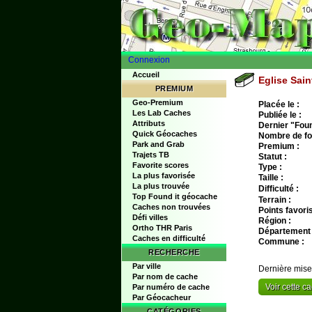
Connexion
Accueil
Eglise Sai
PREMIUM
Geo-Premium
Placée le :
Les Lab Caches
Publiée le :
Attributs
Dernier "Found
Quick Géocaches
Nombre de fo
Park and Grab
Premium :
Trajets TB
Statut :
Favorite scores
Type :
La plus favorisée
Taille :
La plus trouvée
Difficulté :
Top Found it géocache
Terrain :
Caches non trouvées
Points favoris
Défi villes
Région :
Ortho THR Paris
Département 
Caches en difficulté
Commune :
RECHERCHE
Par ville
Dernière mise
Par nom de cache
Voir cette 
Par numéro de cache
Par Géocacheur
CATÉGORIES