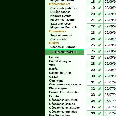
Moyennes favoris
✓
18
22/09/
Départements
✓
19
22/09/
Caches département
Durées caches
✓
20
22/09/
Nombre Events
✓
Moyennes favoris
21
22/09/
Taux archivées
✓
22
22/09/
Moyennes Found It
Communes
✓
23
22/09/
Top communes
✓
24
22/09/
Caches ville
Divers
✓
25
22/09/
Caches en Europe
✓
26
22/09/
CARTOGRAPHIE
✓
LatLon
27
22/09/
Found it moyen
✓
28
22/09/
Visu
Bollée
✓
29
22/09/
Caches pour TB
✓
30
22/09/
C.I.T.O
Commune
✓
31
26/07/
Communes sans cache
✓
Electronique
32
26/07/
Favori / Found it ratio
✓
33
15/07/
Ferrata
Géocaches alti. mini.
✓
34
15/07/
Géocaches calmes
✓
35
15/07/
Géocaches en altitude
Géocaches oubliées
✓
36
15/07/
Hot Géocaches