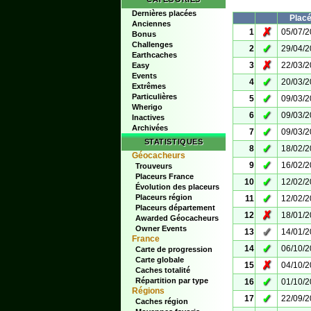
Dernières placées
Plac
Anciennes
✗
1
05/07/
Bonus
Challenges
✓
2
29/04/
Earthcaches
✗
3
22/03/
Easy
Events
✓
4
20/03/
Extrêmes
Particulières
✓
5
09/03/
Wherigo
✓
6
09/03/
Inactives
Archivées
✓
7
09/03/
STATISTIQUES
✓
8
18/02/
Géocacheurs
✓
9
16/02/
Trouveurs
Placeurs France
✓
10
12/02/
Évolution des placeurs
✓
Placeurs région
11
12/02/
Placeurs département
✗
12
18/01/
Awarded Géocacheurs
Owner Events
✓
13
14/01/
France
✓
14
06/10/
Carte de progression
Carte globale
✗
15
04/10/
Caches totalité
✓
Répartition par type
16
01/10/
Régions
✓
17
22/09/
Caches région