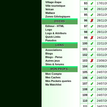
Village étape
✓
93
17/01/
Ville touristique
✓
94
28/11/
Volcan
Wallace
✓
95
28/11/
Zones Géologiques
✗
96
28/11/
DIVERS
✓
Editeur - HTML
97
28/11/
Logo
✓
98
28/11/
Logs & Attributs
Quick Links
✗
99
24/11/
Pseudos
✓
100
22/11/
LIENS
✓
101
22/11/
Associations
Blogs
✓
102
03/11/
Blogs - Perso
✗
103
23/08/
Autres jeux
Sites & forums
✓
104
03/08/
MON PROFIL
✓
105
24/07/
Mon Compte
✓
Mes Caches
106
24/07/
Mes Pockets queries
✓
107
24/07/
Ma Watchlist
✓
108
24/07/
✓
109
24/07/
✓
110
24/07/
✓
111
24/07/