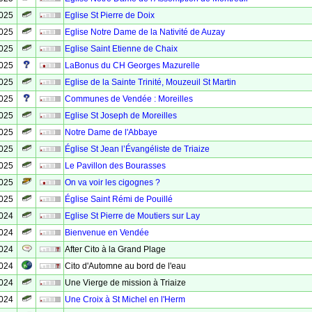
2025
Eglise St Pierre de Doix
2025
Eglise Notre Dame de la Nativité de Auzay
2025
Eglise Saint Etienne de Chaix
2025
LaBonus du CH Georges Mazurelle
2025
Eglise de la Sainte Trinité, Mouzeuil St Martin
2025
Communes de Vendée : Moreilles
2025
Eglise St Joseph de Moreilles
2025
Notre Dame de l'Abbaye
2025
Église St Jean l’Évangéliste de Triaize
2025
Le Pavillon des Bourasses
2025
On va voir les cigognes ?
2025
Église Saint Rémi de Pouillé
2024
Eglise St Pierre de Moutiers sur Lay
2024
Bienvenue en Vendée
2024
After Cito à la Grand Plage
2024
Cito d'Automne au bord de l'eau
2024
Une Vierge de mission à Triaize
2024
Une Croix à St Michel en l'Herm