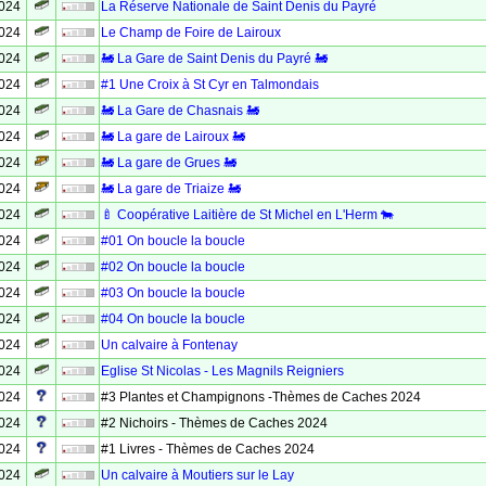
2024
La Réserve Nationale de Saint Denis du Payré
2024
Le Champ de Foire de Lairoux
2024
🚂 La Gare de Saint Denis du Payré 🚂
2024
#1 Une Croix à St Cyr en Talmondais
2024
🚂 La Gare de Chasnais 🚂
2024
🚂 La gare de Lairoux 🚂
2024
🚂 La gare de Grues 🚂
2024
🚂 La gare de Triaize 🚂
2024
🍼 Coopérative Laitière de St Michel en L'Herm 🐄
2024
#01 On boucle la boucle
2024
#02 On boucle la boucle
2024
#03 On boucle la boucle
2024
#04 On boucle la boucle
2024
Un calvaire à Fontenay
2024
Eglise St Nicolas - Les Magnils Reigniers
2024
#3 Plantes et Champignons -Thèmes de Caches 2024
2024
#2 Nichoirs - Thèmes de Caches 2024
2024
#1 Livres - Thèmes de Caches 2024
2024
Un calvaire à Moutiers sur le Lay