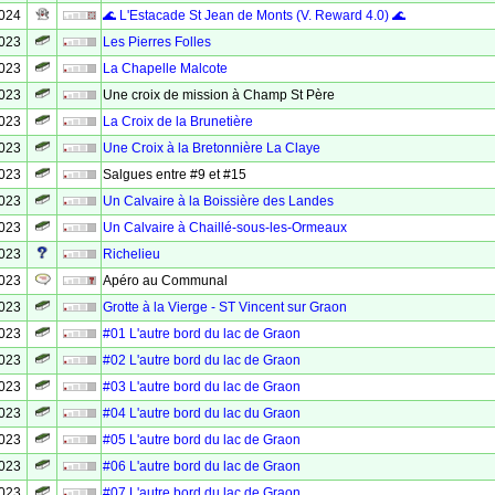
2024
🌊 L'Estacade St Jean de Monts (V. Reward 4.0) 🌊
2023
Les Pierres Folles
2023
La Chapelle Malcote
2023
Une croix de mission à Champ St Père
2023
La Croix de la Brunetière
2023
Une Croix à la Bretonnière La Claye
2023
Salgues entre #9 et #15
2023
Un Calvaire à la Boissière des Landes
2023
Un Calvaire à Chaillé-sous-les-Ormeaux
2023
Richelieu
2023
Apéro au Communal
2023
Grotte à la Vierge - ST Vincent sur Graon
2023
#01 L'autre bord du lac de Graon
2023
#02 L'autre bord du lac de Graon
2023
#03 L'autre bord du lac de Graon
2023
#04 L'autre bord du lac du Graon
2023
#05 L'autre bord du lac de Graon
2023
#06 L'autre bord du lac de Graon
2023
#07 L'autre bord du lac de Graon