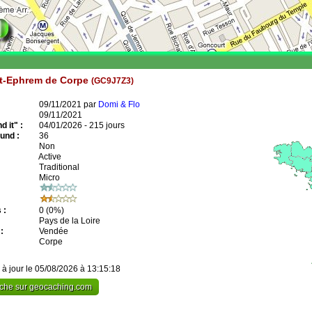
nt-Ephrem de Corpe
(GC9J7Z3)
09/11/2021 par
Domi & Flo
09/11/2021
 it" :
04/01/2026 - 215 jours
und :
36
Non
Active
Traditional
Micro
 :
0
(0%)
Pays de la Loire
:
Vendée
Corpe
 à jour le 05/08/2026 à 13:15:18
cache sur geocaching.com