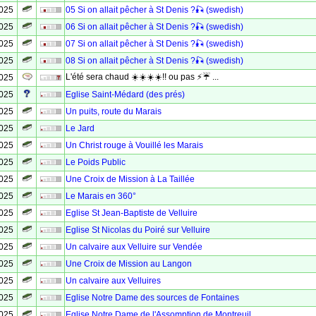
2025
05 Si on allait pêcher à St Denis ?🎣 (swedish)
2025
06 Si on allait pêcher à St Denis ?🎣 (swedish)
2025
07 Si on allait pêcher à St Denis ?🎣 (swedish)
2025
08 Si on allait pêcher à St Denis ?🎣 (swedish)
L'été sera chaud ☀️☀️☀️☀️!! ou pas ⚡☔ ...
2025
2025
Eglise Saint-Médard (des prés)
2025
Un puits, route du Marais
2025
Le Jard
2025
Un Christ rouge à Vouillé les Marais
2025
Le Poids Public
2025
Une Croix de Mission à La Taillée
2025
Le Marais en 360°
2025
Eglise St Jean-Baptiste de Velluire
2025
Eglise St Nicolas du Poiré sur Velluire
2025
Un calvaire aux Velluire sur Vendée
2025
Une Croix de Mission au Langon
2025
Un calvaire aux Velluires
2025
Eglise Notre Dame des sources de Fontaines
2025
Eglise Notre Dame de l'Assomption de Montreuil