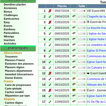
Tot
Dernières placées
Placée
Taille
Anciennes
✗
1
05/07/2026
VIP Event #89
Bonus
Challenges
✓
2
29/04/2026
Chapelle de la
Earthcaches
✗
🏵 Event de Pr
3
22/03/2026
Easy
Events
✓
4
20/03/2026
Le bouche trou
Extrêmes
Particulières
✓
5
09/03/2026
L'église du Sa
Wherigo
✓
6
09/03/2026
L'église Notr
Inactives
Archivées
✓
7
09/03/2026
Le cimetière du
STATISTIQUES
✓
8
18/02/2026
Eglise St Pier
Géocacheurs
✓
9
16/02/2026
Communes de 
Trouveurs
Placeurs France
✓
10
12/02/2026
Eglise Saint N
Évolution des placeurs
✓
Placeurs région
11
12/02/2026
Un Calvaire à
Placeurs département
✗
12
18/01/2026
👑 Event Galet
Awarded Géocacheurs
Owner Events
✓
13
14/01/2026
Commune de V
France
✓
14
06/10/2025
Abbaye des Fo
Carte de progression
Carte globale
✗
15
04/10/2025
Évent - Journée
Caches totalité
✓
Répartition par type
16
01/10/2025
Eglise Saint P
Régions
✓
17
22/09/2025
01 De l'île au 
Caches région