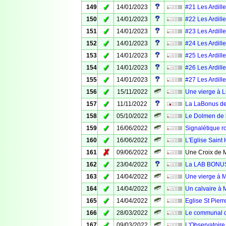
✓
149
14/01/2023
#21 Les Ardille
✓
150
14/01/2023
#22 Les Ardille
✓
151
14/01/2023
#23 Les Ardille
✓
152
14/01/2023
#24 Les Ardille
✓
153
14/01/2023
#25 Les Ardille
✓
154
14/01/2023
#26 Les Ardille
✓
155
14/01/2023
#27 Les Ardille
✓
156
15/11/2022
Une vierge à 
✓
157
11/11/2022
La LaBonus de
✓
158
05/10/2022
Le Dolmen de l
✓
159
16/06/2022
Signalétique ro
✓
160
16/06/2022
L'Eglise Saint 
✗
161
09/06/2022
Une Croix de M
✓
162
23/04/2022
La LAB BONUS 
✓
163
14/04/2022
Une vierge à 
✓
164
14/04/2022
Un calvaire à 
✓
165
14/04/2022
Eglise St Pier
✓
166
28/03/2022
Le communal d
✓
167
09/03/2022
L'Observatoire