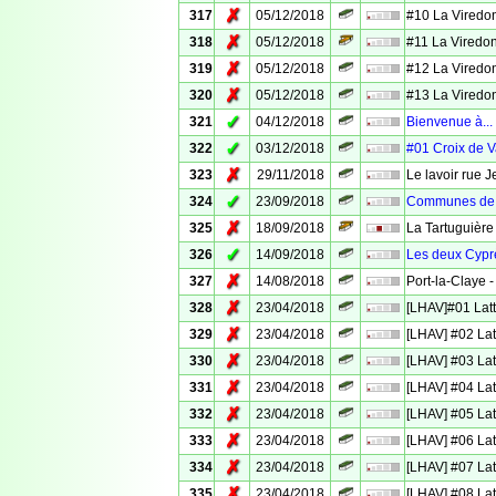
✗
317
05/12/2018
#10 La Viredo
✗
318
05/12/2018
#11 La Viredo
✗
319
05/12/2018
#12 La Viredo
✗
320
05/12/2018
#13 La Viredo
✓
321
04/12/2018
Bienvenue à...
✓
322
03/12/2018
#01 Croix de 
✗
323
29/11/2018
Le lavoir rue 
✓
324
23/09/2018
Communes de 
✗
325
18/09/2018
La Tartuguière
✓
326
14/09/2018
Les deux Cyprè
✗
327
14/08/2018
Port-la-Claye -
✗
328
23/04/2018
[LHAV]#01 Latt
✗
329
23/04/2018
[LHAV] #02 Lat
✗
330
23/04/2018
[LHAV] #03 Lat
✗
331
23/04/2018
[LHAV] #04 Lat
✗
332
23/04/2018
[LHAV] #05 Lat
✗
333
23/04/2018
[LHAV] #06 Lat
✗
334
23/04/2018
[LHAV] #07 Lat
✗
335
23/04/2018
[LHAV] #08 Lat