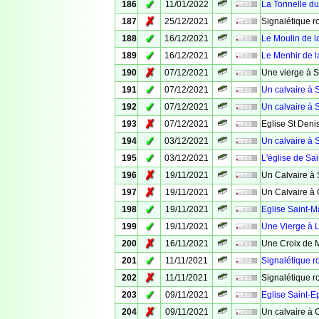
✓
186
11/01/2022
La Tonnelle d
✗
187
25/12/2021
Signalétique ro
✓
188
16/12/2021
Le Moulin de l
✓
189
16/12/2021
Le Menhir de l
✗
190
07/12/2021
Une vierge à S
✓
191
07/12/2021
Un calvaire à S
✓
192
07/12/2021
Un calvaire à S
✗
193
07/12/2021
Eglise St Deni
✓
194
03/12/2021
Un calvaire à S
✓
195
03/12/2021
L'église de Sai
✗
196
19/11/2021
Un Calvaire à 
✗
197
19/11/2021
Un Calvaire à
✓
198
19/11/2021
Eglise Saint-M
✓
199
19/11/2021
Une Vierge à 
✗
200
16/11/2021
Une Croix de 
✓
201
11/11/2021
Signalétique r
✗
202
11/11/2021
Signalétique r
✓
203
09/11/2021
Eglise Saint-
✗
204
09/11/2021
Un calvaire à 