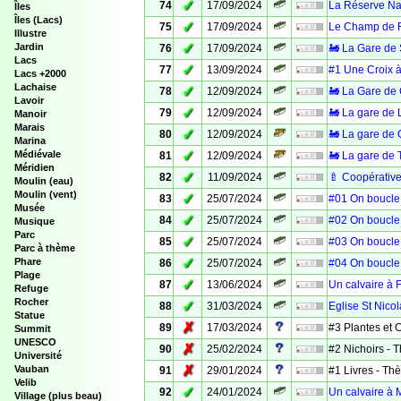
✓
74
17/09/2024
La Réserve Nat
Îles
Îles (Lacs)
✓
75
17/09/2024
Le Champ de F
Illustre
✓
Jardin
76
17/09/2024
🚂 La Gare de 
Lacs
✓
77
13/09/2024
#1 Une Croix à
Lacs +2000
Lachaise
✓
78
12/09/2024
🚂 La Gare de
Lavoir
✓
79
12/09/2024
🚂 La gare de 
Manoir
Marais
✓
80
12/09/2024
🚂 La gare de 
Marina
✓
Médiévale
81
12/09/2024
🚂 La gare de T
Méridien
✓
82
11/09/2024
🍼 Coopérative
Moulin (eau)
Moulin (vent)
✓
83
25/07/2024
#01 On boucle 
Musée
✓
84
25/07/2024
#02 On boucle 
Musique
Parc
✓
85
25/07/2024
#03 On boucle 
Parc à thème
✓
Phare
86
25/07/2024
#04 On boucle 
Plage
✓
87
13/06/2024
Un calvaire à 
Refuge
Rocher
✓
88
31/03/2024
Eglise St Nico
Statue
✗
89
17/03/2024
#3 Plantes et
Summit
UNESCO
✗
90
25/02/2024
#2 Nichoirs -
Université
✗
Vauban
91
29/01/2024
#1 Livres - T
Velib
✓
92
24/01/2024
Un calvaire à M
Village (plus beau)