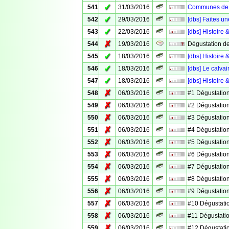
✓
541
31/03/2016
Communes de V
✓
542
29/03/2016
[dbs] Faites un
✓
543
22/03/2016
[dbs] Histoire 
✗
544
19/03/2016
Dégustation d
✓
545
18/03/2016
[dbs] Histoire
✓
546
18/03/2016
[dbs] Le calv
✓
547
18/03/2016
[dbs] Histoire 
✗
548
06/03/2016
#1 Dégustation
✗
549
06/03/2016
#2 Dégustation
✗
550
06/03/2016
#3 Dégustation
✗
551
06/03/2016
#4 Dégustation
✗
552
06/03/2016
#5 Dégustation
✗
553
06/03/2016
#6 Dégustation
✗
554
06/03/2016
#7 Dégustation
✗
555
06/03/2016
#8 Dégustation
✗
556
06/03/2016
#9 Dégustation
✗
557
06/03/2016
#10 Dégustati
✗
558
06/03/2016
#11 Dégustati
✗
559
06/03/2016
#12 Dégustati