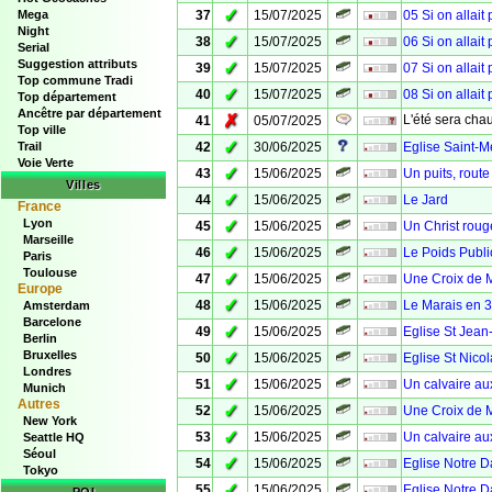
✓
Mega
37
15/07/2025
05 Si on allait
Night
✓
38
15/07/2025
06 Si on allait
Serial
Suggestion attributs
✓
39
15/07/2025
07 Si on allait
Top commune Tradi
✓
40
15/07/2025
08 Si on allait
Top département
Ancêtre par département
✗
L'été sera chau
41
05/07/2025
Top ville
✓
Trail
42
30/06/2025
Eglise Saint-M
Voie Verte
✓
43
15/06/2025
Un puits, rout
Villes
✓
44
15/06/2025
Le Jard
France
Lyon
✓
45
15/06/2025
Un Christ roug
Marseille
✓
46
15/06/2025
Le Poids Publi
Paris
Toulouse
✓
47
15/06/2025
Une Croix de M
Europe
✓
48
15/06/2025
Le Marais en 
Amsterdam
Barcelone
✓
49
15/06/2025
Eglise St Jean-
Berlin
Bruxelles
✓
50
15/06/2025
Eglise St Nicol
Londres
✓
51
15/06/2025
Un calvaire au
Munich
Autres
✓
52
15/06/2025
Une Croix de 
New York
✓
53
15/06/2025
Un calvaire aux
Seattle HQ
Séoul
✓
54
15/06/2025
Eglise Notre 
Tokyo
✓
55
15/06/2025
Eglise Notre D