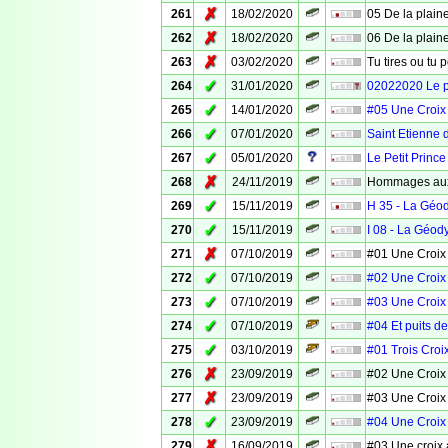
✗
261
18/02/2020
05 De la plaine
✗
262
18/02/2020
06 De la plaine
✗
263
03/02/2020
Tu tires ou tu 
✓
264
31/01/2020
02022020 Le 
✓
265
14/01/2020
#05 Une Croix
✓
266
07/01/2020
Saint Etienne 
✓
267
05/01/2020
Le Petit Prince
✗
268
24/11/2019
Hommages aux
✓
269
15/11/2019
H 35 - La Géo
✓
270
15/11/2019
I 08 - La Géod
✗
271
07/10/2019
#01 Une Croix
✓
272
07/10/2019
#02 Une Croix
✓
273
07/10/2019
#03 Une Croix
✓
274
07/10/2019
#04 Et puits d
✓
275
03/10/2019
#01 Trois Croi
✗
276
23/09/2019
#02 Une Croix
✗
277
23/09/2019
#03 Une Croix
✓
278
23/09/2019
#04 Une Croix
✗
279
16/09/2019
#03 Une croix 