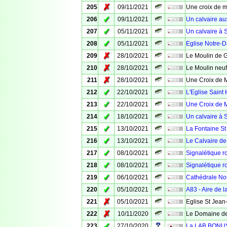
✗
205
09/11/2021
Une croix de m
✓
206
09/11/2021
Un calvaire au
✓
207
05/11/2021
Un calvaire à 
✓
208
05/11/2021
Eglise Notre-
✗
209
28/10/2021
Le Moulin de 
✗
210
28/10/2021
Le Moulin neuf
✗
211
28/10/2021
Une Croix de 
✓
212
22/10/2021
L'Eglise Saint 
✓
213
22/10/2021
Une Croix de M
✓
214
18/10/2021
Un calvaire à 
✓
215
13/10/2021
La Fontaine St
✓
216
13/10/2021
Le Calvaire de
✓
217
08/10/2021
Signalétique ro
✓
218
08/10/2021
Signalétique ro
✓
219
06/10/2021
Cathédrale No
✓
220
05/10/2021
A83 - Aire de 
✗
221
05/10/2021
Eglise St Jean
✗
222
10/11/2020
Le Domaine de
✓
223
27/10/2020
La LAB BONUS -