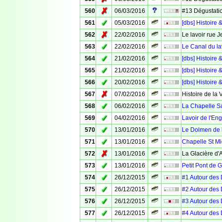
✗
560
06/03/2016
#13 Dégustatio
✓
561
05/03/2016
[dbs] Histoir
✗
562
22/02/2016
Le lavoir rue 
✓
563
22/02/2016
Le Canal du la
✓
564
21/02/2016
[dbs] Histoire 
✓
565
21/02/2016
[dbs] Histoire 
✓
566
20/02/2016
[dbs] Histoire 
✗
567
07/02/2016
Histoire de la 
✓
568
06/02/2016
La Chapelle S
✓
569
04/02/2016
Lavoir de l'Eng
✓
570
13/01/2016
Le Dolmen de 
✓
571
13/01/2016
Chapelle St Mi
✗
572
13/01/2016
La Glacière d
✓
573
13/01/2016
Petit Pont de 
✓
574
26/12/2015
#1 Autour des 
✓
575
26/12/2015
#2 Autour des
✓
576
26/12/2015
#3 Autour des 
✓
577
26/12/2015
#4 Autour des 