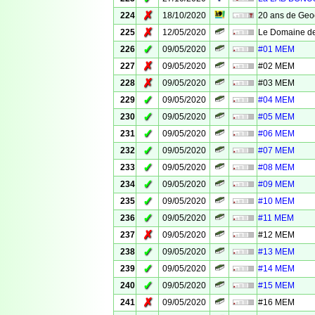
✗
224
18/10/2020
20 ans de Geo
✗
225
12/05/2020
Le Domaine de
✓
226
09/05/2020
#01 MEM
✗
227
09/05/2020
#02 MEM
✗
228
09/05/2020
#03 MEM
✓
229
09/05/2020
#04 MEM
✓
230
09/05/2020
#05 MEM
✓
231
09/05/2020
#06 MEM
✓
232
09/05/2020
#07 MEM
✓
233
09/05/2020
#08 MEM
✓
234
09/05/2020
#09 MEM
✓
235
09/05/2020
#10 MEM
✓
236
09/05/2020
#11 MEM
✗
237
09/05/2020
#12 MEM
✓
238
09/05/2020
#13 MEM
✓
239
09/05/2020
#14 MEM
✓
240
09/05/2020
#15 MEM
✗
241
09/05/2020
#16 MEM