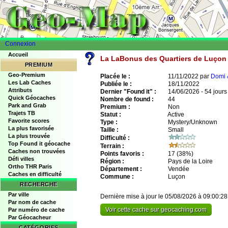
Connexion
Accueil
La LaBonus des Quartiers de Luço
PREMIUM
Geo-Premium
Placée le :
11/11/2022 par
Domi 
Les Lab Caches
Publiée le :
18/11/2022
Attributs
Dernier "Found it" :
14/06/2026 - 54 jours
Quick Géocaches
Nombre de found :
44
Park and Grab
Premium :
Non
Trajets TB
Statut :
Active
Favorite scores
Type :
Mystery/Unknown
La plus favorisée
Taille :
Small
La plus trouvée
Difficulté :
Top Found it géocache
Terrain :
Caches non trouvées
Points favoris :
17
(38%)
Défi villes
Région :
Pays de la Loire
Ortho THR Paris
Département :
Vendée
Caches en difficulté
Commune :
Luçon
RECHERCHE
Par ville
Dernière mise à jour le 05/08/2026 à 09:00:28
Par nom de cache
Voir cette cache sur geocaching.com
Par numéro de cache
Par Géocacheur
CATÉGORIES