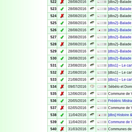
✗
522
28/08/2016
[dbs2]–Balade 
✓
523
28/08/2016
[dbs2]–Balade 
✗
524
28/08/2016
[dbs2]–Balade 
✓
525
28/08/2016
[dbs2]–Balade 
✓
526
28/08/2016
[dbs2]–Balade 
✓
527
28/08/2016
[dbs2]–Balade 
✗
528
28/08/2016
[dbs2]–Balade 
✓
529
28/08/2016
[dbs2]–Balade 
✓
530
28/08/2016
[dbs2]–Balade 
✓
531
23/08/2016
[dbs1] – Le ca
✗
532
21/08/2016
[dbs1] – Le ca
✓
533
21/08/2016
[dbs1] – Le ca
✗
534
09/07/2016
Sébélo et Domi
✗
535
12/06/2016
Commune de Ve
✓
536
20/05/2016
Frédéric Mistra
✗
537
02/05/2016
Commune de Ve
✓
538
11/04/2016
[dbs] Histoire 
✓
539
11/04/2016
Commune de Ve
✗
540
31/03/2016
Communes de 