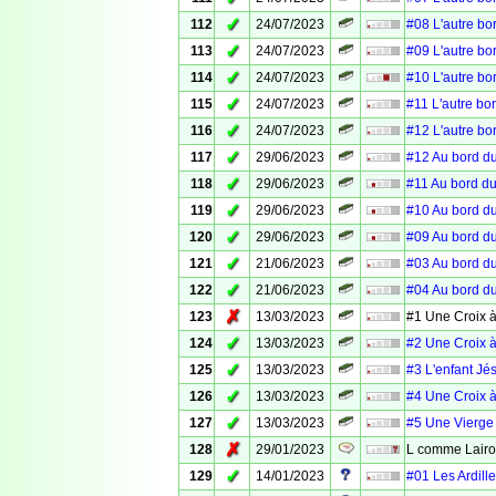
✓
112
24/07/2023
#08 L'autre bo
✓
113
24/07/2023
#09 L'autre bo
✓
114
24/07/2023
#10 L'autre bo
✓
115
24/07/2023
#11 L'autre bo
✓
116
24/07/2023
#12 L'autre bo
✓
117
29/06/2023
#12 Au bord du
✓
118
29/06/2023
#11 Au bord du
✓
119
29/06/2023
#10 Au bord du
✓
120
29/06/2023
#09 Au bord du
✓
121
21/06/2023
#03 Au bord du
✓
122
21/06/2023
#04 Au bord du
✗
123
13/03/2023
#1 Une Croix à
✓
124
13/03/2023
#2 Une Croix à
✓
125
13/03/2023
#3 L'enfant Jé
✓
126
13/03/2023
#4 Une Croix à
✓
127
13/03/2023
#5 Une Vierge 
✗
128
29/01/2023
L comme Lair
✓
129
14/01/2023
#01 Les Ardille