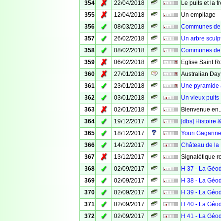
✗
354
22/04/2018
Le puits et la 
✗
355
12/04/2018
Un empilage
✓
356
08/03/2018
Communes de V
✓
357
26/02/2018
Un arbre sculp
✓
358
08/02/2018
Communes de 
✗
359
06/02/2018
Eglise Saint R
✗
360
27/01/2018
Australian Day
✓
361
23/01/2018
Une pyramide
✓
362
03/01/2018
Un vieux puits
✗
363
02/01/2018
Bienvenue en..
✓
364
19/12/2017
[dbs] Histoire 
✓
365
18/12/2017
Youri Gagarin
✓
366
14/12/2017
Château de la
✗
367
13/12/2017
Signalétique r
✓
368
02/09/2017
H 37 - La Géo
✓
369
02/09/2017
H 38 - La Géo
✓
370
02/09/2017
H 39 - La Géo
✓
371
02/09/2017
H 40 - La Géo
✓
372
02/09/2017
H 41 - La Géo