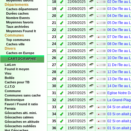
Moyennes favoris
✓
18
22/09/2025
02 De l'île au 
Départements
✓
19
22/09/2025
03 De l'île au 
Caches département
Durées caches
✓
20
22/09/2025
04 De l'île au 
Nombre Events
✓
Moyennes favoris
21
22/09/2025
05 De l'île au 
Taux archivées
✓
22
22/09/2025
06 De l'île au 
Moyennes Found It
Communes
✓
23
22/09/2025
07 De l'île au 
Top communes
✓
24
22/09/2025
08 De l'île au 
Caches ville
Divers
✓
25
22/09/2025
09 De l'île au 
Caches en Europe
✓
26
22/09/2025
10 De l'île au 
CARTOGRAPHIE
✓
LatLon
27
22/09/2025
11 De l'île au 
Found it moyen
✓
28
22/09/2025
12 De l'île au 
Visu
Bollée
✓
29
22/09/2025
13 De l'île au 
Caches pour TB
✓
30
22/09/2025
14 De l'île au 
C.I.T.O
Commune
✓
31
26/07/2025
Eglise Notre 
Communes sans cache
✓
Electronique
32
26/07/2025
La Grand-Plag
Favori / Found it ratio
✓
33
15/07/2025
04 Si on allait
Ferrata
Géocaches alti. mini.
✓
34
15/07/2025
03 Si on allait
Géocaches calmes
✓
35
15/07/2025
02 Si on allait
Géocaches en altitude
Géocaches oubliées
✓
36
15/07/2025
01 Si on allait
Hot Géocaches