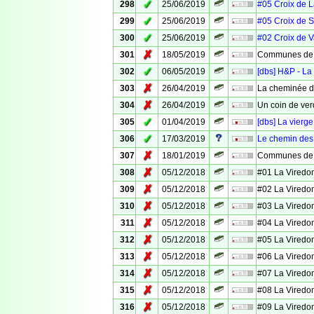
✓
298
25/06/2019
#05 Croix de 
✓
299
25/06/2019
#05 Croix de S
✓
300
25/06/2019
#02 Croix de 
✗
301
18/05/2019
Communes de 
✓
302
06/05/2019
[dbs] H&P - La
✗
303
26/04/2019
La cheminée d
✗
304
26/04/2019
Un coin de ver
✓
305
01/04/2019
[dbs] La vierg
✓
306
17/03/2019
Le chemin des
✗
307
18/01/2019
Communes de V
✗
308
05/12/2018
#01 La Viredo
✗
309
05/12/2018
#02 La Viredo
✗
310
05/12/2018
#03 La Viredo
✗
311
05/12/2018
#04 La Viredo
✗
312
05/12/2018
#05 La Viredo
✗
313
05/12/2018
#06 La Viredo
✗
314
05/12/2018
#07 La Viredo
✗
315
05/12/2018
#08 La Viredo
✗
316
05/12/2018
#09 La Viredo