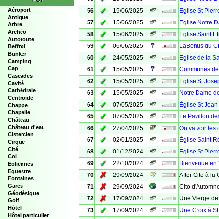
POI
✓
Aéroport
56
15/06/2025
Eglise St Pierr
Antique
✓
57
15/06/2025
Eglise Notre D
Arbre
Archéo
✓
58
15/06/2025
Eglise Saint E
Autoroute
✓
59
06/06/2025
LaBonus du C
Beffroi
Bunker
✓
60
24/05/2025
Eglise de la Sa
Camping
✓
Cap
61
15/05/2025
Communes de V
Cascades
✓
62
15/05/2025
Eglise St Jose
Cavité
Cathédrale
✓
63
15/05/2025
Notre Dame de
Centroide
✓
64
07/05/2025
Église St Jean 
Chappe
Chapelle
✓
65
07/05/2025
Le Pavillon d
Château
✓
Château d'eau
66
27/04/2025
On va voir les
Cistercien
✓
67
02/01/2025
Église Saint R
Cirque
Cité
✓
68
01/12/2024
Eglise St Pierr
Col
✓
69
22/10/2024
Bienvenue en
Eoliennes
Equestre
✗
70
29/09/2024
After Cito à la
Fontaines
✗
Gares
71
29/09/2024
Cito d'Automne
Géodésique
✗
72
17/09/2024
Une Vierge de 
Golf
Hôtel
✓
73
17/09/2024
Une Croix à St
Hôtel particulier