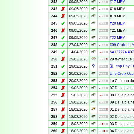
✓
242
09/05/2020
#17 MEM
✗
243
09/05/2020
#18 MEM
✗
244
09/05/2020
#19 MEM
✓
245
09/05/2020
#20 MEM
✗
246
09/05/2020
#21 MEM
✓
247
09/05/2020
#22 MEM
✓
248
27/04/2020
#09 Croix de 
✓
249
14/04/2020
&#127774 #07 
✗
250
29/02/2020
29 février : Le 
✓
🗓 Leap Day C
251
29/02/2020
✓
252
20/02/2020
Une Croix Occ
✗
253
20/02/2020
Le Château du
✗
254
19/02/2020
07 De la plaine
✗
255
19/02/2020
08 De la plaine
✗
256
19/02/2020
09 De la plaine
✗
257
18/02/2020
01 De la plaine
✗
258
18/02/2020
02 De la plaine
✗
259
18/02/2020
03 De la plaine
✗
260
18/02/2020
04 De la plaine