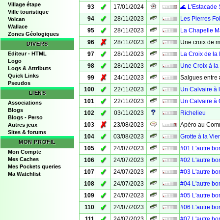
Village étape
✓
93
17/01/2024
🌊 L'Estacade 
Ville touristique
✓
94
28/11/2023
Les Pierres Fo
Volcan
Wallace
✓
95
28/11/2023
La Chapelle M
Zones Géologiques
✗
96
28/11/2023
Une croix de 
DIVERS
✓
Editeur - HTML
97
28/11/2023
La Croix de la
Logo
✓
98
28/11/2023
Une Croix à la
Logs & Attributs
Quick Links
✗
99
24/11/2023
Salgues entre 
Pseudos
✓
100
22/11/2023
Un Calvaire à 
LIENS
✓
101
22/11/2023
Un Calvaire à
Associations
Blogs
✓
102
03/11/2023
Richelieu
Blogs - Perso
✗
103
23/08/2023
Apéro au Com
Autres jeux
Sites & forums
✓
104
03/08/2023
Grotte à la Vie
MON PROFIL
✓
105
24/07/2023
#01 L'autre bo
Mon Compte
✓
Mes Caches
106
24/07/2023
#02 L'autre bo
Mes Pockets queries
✓
107
24/07/2023
#03 L'autre bo
Ma Watchlist
✓
108
24/07/2023
#04 L'autre bo
✓
109
24/07/2023
#05 L'autre bo
✓
110
24/07/2023
#06 L'autre bo
✓
111
24/07/2023
#07 L'autre bo