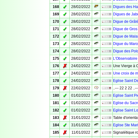
✓
168
28/02/2022
Digues des Hab
✓
169
28/02/2022
Digues de Jabr
✓
170
28/02/2022
Digue de Grâl
✓
171
28/02/2022
Digue de Gros
✓
172
28/02/2022
Digue de Mala
✓
173
28/02/2022
Digue du Maro
✓
174
28/02/2022
Digue des Pol
✓
175
28/02/2022
L'Observatoire
✗
176
24/02/2022
Une Vierge à 
✓
177
24/02/2022
Une croix de m
✓
178
24/02/2022
Eglise Saint D
✗
179
22/02/2022
..--- 22 2 22 ..--
✓
180
01/02/2022
Eglise Saint Pi
✓
181
01/02/2022
Eglise du Sacr
✓
182
01/02/2022
Eglise Saint L
✗
183
31/01/2022
Table d'orienta
✓
184
31/01/2022
Eglise Ste Mar
✗
185
11/01/2022
Signalétique r