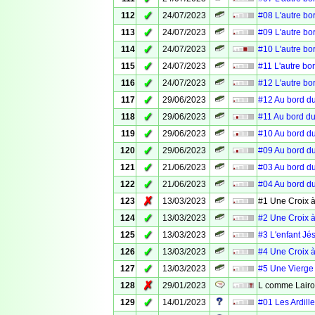
✓
112
24/07/2023
#08 L'autre bo
✓
113
24/07/2023
#09 L'autre bo
✓
114
24/07/2023
#10 L'autre bo
✓
115
24/07/2023
#11 L'autre bo
✓
116
24/07/2023
#12 L'autre bo
✓
117
29/06/2023
#12 Au bord du
✓
118
29/06/2023
#11 Au bord du
✓
119
29/06/2023
#10 Au bord du
✓
120
29/06/2023
#09 Au bord du
✓
121
21/06/2023
#03 Au bord du
✓
122
21/06/2023
#04 Au bord du
✗
123
13/03/2023
#1 Une Croix à
✓
124
13/03/2023
#2 Une Croix à
✓
125
13/03/2023
#3 L'enfant Jé
✓
126
13/03/2023
#4 Une Croix à
✓
127
13/03/2023
#5 Une Vierge 
✗
128
29/01/2023
L comme Lair
✓
129
14/01/2023
#01 Les Ardille