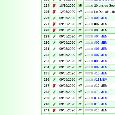
✗
224
18/10/2020
20 ans de Geo
✗
225
12/05/2020
Le Domaine de
✓
226
09/05/2020
#01 MEM
✗
227
09/05/2020
#02 MEM
✗
228
09/05/2020
#03 MEM
✓
229
09/05/2020
#04 MEM
✓
230
09/05/2020
#05 MEM
✓
231
09/05/2020
#06 MEM
✓
232
09/05/2020
#07 MEM
✓
233
09/05/2020
#08 MEM
✓
234
09/05/2020
#09 MEM
✓
235
09/05/2020
#10 MEM
✓
236
09/05/2020
#11 MEM
✗
237
09/05/2020
#12 MEM
✓
238
09/05/2020
#13 MEM
✓
239
09/05/2020
#14 MEM
✓
240
09/05/2020
#15 MEM
✗
241
09/05/2020
#16 MEM