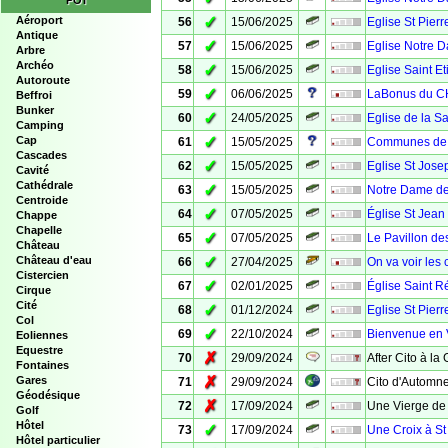
POI
✓
Aéroport
56
15/06/2025
Eglise St Pierr
Antique
✓
57
15/06/2025
Eglise Notre D
Arbre
Archéo
✓
58
15/06/2025
Eglise Saint E
Autoroute
✓
59
06/06/2025
LaBonus du C
Beffroi
Bunker
✓
60
24/05/2025
Eglise de la Sa
Camping
✓
Cap
61
15/05/2025
Communes de V
Cascades
✓
62
15/05/2025
Eglise St Jose
Cavité
Cathédrale
✓
63
15/05/2025
Notre Dame de
Centroide
✓
64
07/05/2025
Église St Jean 
Chappe
Chapelle
✓
65
07/05/2025
Le Pavillon d
Château
✓
Château d'eau
66
27/04/2025
On va voir les
Cistercien
✓
67
02/01/2025
Église Saint R
Cirque
Cité
✓
68
01/12/2024
Eglise St Pierr
Col
✓
69
22/10/2024
Bienvenue en
Eoliennes
Equestre
✗
70
29/09/2024
After Cito à la
Fontaines
✗
Gares
71
29/09/2024
Cito d'Automne
Géodésique
✗
72
17/09/2024
Une Vierge de 
Golf
Hôtel
✓
73
17/09/2024
Une Croix à St
Hôtel particulier