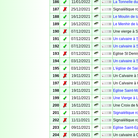
✓
186
11/01/2022
La Tonnelle d
✗
187
25/12/2021
Signalétique ro
✓
188
16/12/2021
Le Moulin de l
✓
189
16/12/2021
Le Menhir de l
✗
190
07/12/2021
Une vierge à S
✓
191
07/12/2021
Un calvaire à S
✓
192
07/12/2021
Un calvaire à S
✗
193
07/12/2021
Eglise St Deni
✓
194
03/12/2021
Un calvaire à S
✓
195
03/12/2021
L'église de Sai
✗
196
19/11/2021
Un Calvaire à 
✗
197
19/11/2021
Un Calvaire à
✓
198
19/11/2021
Eglise Saint-M
✓
199
19/11/2021
Une Vierge à 
✗
200
16/11/2021
Une Croix de 
✓
201
11/11/2021
Signalétique r
✗
202
11/11/2021
Signalétique r
✓
203
09/11/2021
Eglise Saint-
✗
204
09/11/2021
Un calvaire à 