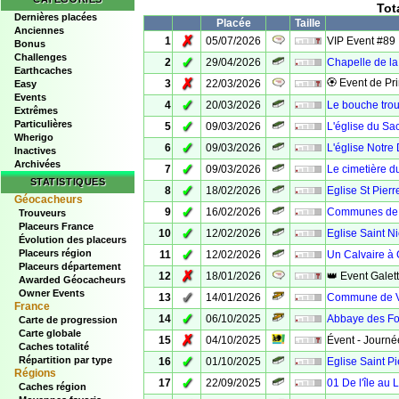
Tot
Dernières placées
Placée
Taille
Anciennes
✗
1
05/07/2026
VIP Event #89
Bonus
Challenges
✓
2
29/04/2026
Chapelle de la
Earthcaches
✗
🏵 Event de Pr
3
22/03/2026
Easy
Events
✓
4
20/03/2026
Le bouche trou
Extrêmes
Particulières
✓
5
09/03/2026
L'église du Sa
Wherigo
✓
6
09/03/2026
L'église Notr
Inactives
Archivées
✓
7
09/03/2026
Le cimetière du
STATISTIQUES
✓
8
18/02/2026
Eglise St Pier
Géocacheurs
✓
9
16/02/2026
Communes de 
Trouveurs
Placeurs France
✓
10
12/02/2026
Eglise Saint N
Évolution des placeurs
✓
Placeurs région
11
12/02/2026
Un Calvaire à
Placeurs département
✗
12
18/01/2026
👑 Event Galet
Awarded Géocacheurs
Owner Events
✓
13
14/01/2026
Commune de V
France
✓
14
06/10/2025
Abbaye des Fo
Carte de progression
Carte globale
✗
15
04/10/2025
Évent - Journée
Caches totalité
✓
Répartition par type
16
01/10/2025
Eglise Saint P
Régions
✓
17
22/09/2025
01 De l'île au 
Caches région