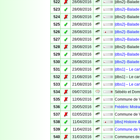
✗
522
28/08/2016
[dbs2]–Balade 
✓
523
28/08/2016
[dbs2]–Balade 
✗
524
28/08/2016
[dbs2]–Balade 
✓
525
28/08/2016
[dbs2]–Balade 
✓
526
28/08/2016
[dbs2]–Balade 
✓
527
28/08/2016
[dbs2]–Balade 
✗
528
28/08/2016
[dbs2]–Balade 
✓
529
28/08/2016
[dbs2]–Balade 
✓
530
28/08/2016
[dbs2]–Balade 
✓
531
23/08/2016
[dbs1] – Le ca
✗
532
21/08/2016
[dbs1] – Le ca
✓
533
21/08/2016
[dbs1] – Le ca
✗
534
09/07/2016
Sébélo et Domi
✗
535
12/06/2016
Commune de Ve
✓
536
20/05/2016
Frédéric Mistra
✗
537
02/05/2016
Commune de Ve
✓
538
11/04/2016
[dbs] Histoire 
✓
539
11/04/2016
Commune de Ve
✗
540
31/03/2016
Communes de 