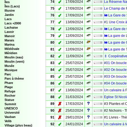
✓
74
17/09/2024
La Réserve Nat
Îles
Îles (Lacs)
✓
75
17/09/2024
Le Champ de F
Illustre
✓
Jardin
76
17/09/2024
🚂 La Gare de 
Lacs
✓
77
13/09/2024
#1 Une Croix à
Lacs +2000
Lachaise
✓
78
12/09/2024
🚂 La Gare de
Lavoir
✓
79
12/09/2024
🚂 La gare de 
Manoir
Marais
✓
80
12/09/2024
🚂 La gare de 
Marina
✓
Médiévale
81
12/09/2024
🚂 La gare de T
Méridien
✓
82
11/09/2024
🍼 Coopérative
Moulin (eau)
Moulin (vent)
✓
83
25/07/2024
#01 On boucle 
Musée
✓
84
25/07/2024
#02 On boucle 
Musique
Parc
✓
85
25/07/2024
#03 On boucle 
Parc à thème
✓
Phare
86
25/07/2024
#04 On boucle 
Plage
✓
87
13/06/2024
Un calvaire à 
Refuge
Rocher
✓
88
31/03/2024
Eglise St Nico
Statue
✗
89
17/03/2024
#3 Plantes et
Summit
UNESCO
✗
90
25/02/2024
#2 Nichoirs -
Université
✗
Vauban
91
29/01/2024
#1 Livres - T
Velib
✓
92
24/01/2024
Un calvaire à M
Village (plus beau)