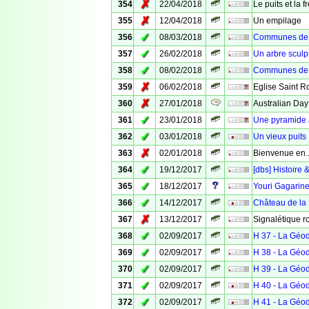
✗
354
22/04/2018
Le puits et la 
✗
355
12/04/2018
Un empilage
✓
356
08/03/2018
Communes de V
✓
357
26/02/2018
Un arbre sculp
✓
358
08/02/2018
Communes de 
✗
359
06/02/2018
Eglise Saint R
✗
360
27/01/2018
Australian Day
✓
361
23/01/2018
Une pyramide
✓
362
03/01/2018
Un vieux puits
✗
363
02/01/2018
Bienvenue en..
✓
364
19/12/2017
[dbs] Histoire 
✓
365
18/12/2017
Youri Gagarin
✓
366
14/12/2017
Château de la
✗
367
13/12/2017
Signalétique r
✓
368
02/09/2017
H 37 - La Géo
✓
369
02/09/2017
H 38 - La Géo
✓
370
02/09/2017
H 39 - La Géo
✓
371
02/09/2017
H 40 - La Géo
✓
372
02/09/2017
H 41 - La Géo