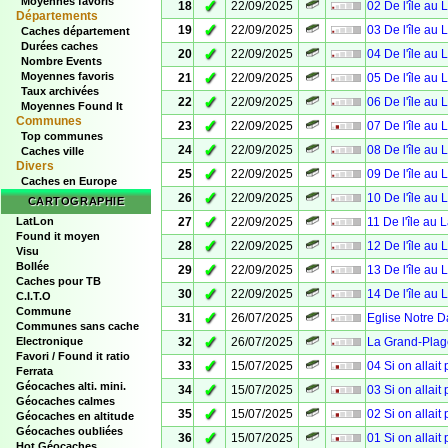
Moyennes favoris
✓
18
22/09/2025
02 De l'île au 
Départements
✓
19
22/09/2025
03 De l'île au 
Caches département
Durées caches
✓
20
22/09/2025
04 De l'île au 
Nombre Events
✓
Moyennes favoris
21
22/09/2025
05 De l'île au 
Taux archivées
✓
22
22/09/2025
06 De l'île au 
Moyennes Found It
Communes
✓
23
22/09/2025
07 De l'île au 
Top communes
✓
24
22/09/2025
08 De l'île au 
Caches ville
Divers
✓
25
22/09/2025
09 De l'île au 
Caches en Europe
✓
26
22/09/2025
10 De l'île au 
CARTOGRAPHIE
✓
LatLon
27
22/09/2025
11 De l'île au 
Found it moyen
✓
28
22/09/2025
12 De l'île au 
Visu
Bollée
✓
29
22/09/2025
13 De l'île au 
Caches pour TB
✓
30
22/09/2025
14 De l'île au 
C.I.T.O
Commune
✓
31
26/07/2025
Eglise Notre 
Communes sans cache
✓
Electronique
32
26/07/2025
La Grand-Plag
Favori / Found it ratio
✓
33
15/07/2025
04 Si on allait
Ferrata
Géocaches alti. mini.
✓
34
15/07/2025
03 Si on allait
Géocaches calmes
✓
35
15/07/2025
02 Si on allait
Géocaches en altitude
Géocaches oubliées
✓
36
15/07/2025
01 Si on allait
Hot Géocaches