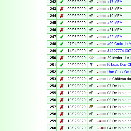
✓
242
09/05/2020
#17 MEM
✗
243
09/05/2020
#18 MEM
✗
244
09/05/2020
#19 MEM
✓
245
09/05/2020
#20 MEM
✗
246
09/05/2020
#21 MEM
✓
247
09/05/2020
#22 MEM
✓
248
27/04/2020
#09 Croix de 
✓
249
14/04/2020
&#127774 #07 
✗
250
29/02/2020
29 février : Le 
✓
🗓 Leap Day C
251
29/02/2020
✓
252
20/02/2020
Une Croix Occ
✗
253
20/02/2020
Le Château du
✗
254
19/02/2020
07 De la plaine
✗
255
19/02/2020
08 De la plaine
✗
256
19/02/2020
09 De la plaine
✗
257
18/02/2020
01 De la plaine
✗
258
18/02/2020
02 De la plaine
✗
259
18/02/2020
03 De la plaine
✗
260
18/02/2020
04 De la plaine