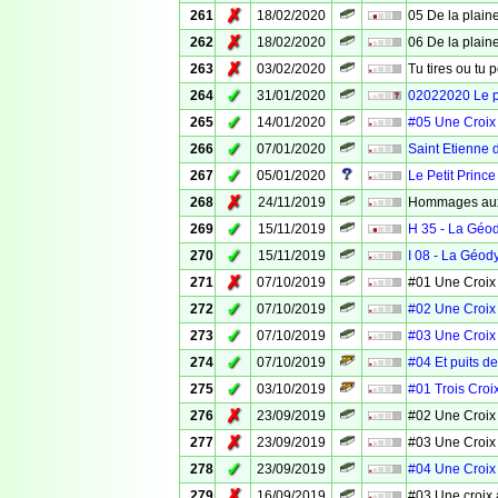
✗
261
18/02/2020
05 De la plaine
✗
262
18/02/2020
06 De la plaine
✗
263
03/02/2020
Tu tires ou tu 
✓
264
31/01/2020
02022020 Le 
✓
265
14/01/2020
#05 Une Croix
✓
266
07/01/2020
Saint Etienne 
✓
267
05/01/2020
Le Petit Prince
✗
268
24/11/2019
Hommages aux
✓
269
15/11/2019
H 35 - La Géo
✓
270
15/11/2019
I 08 - La Géod
✗
271
07/10/2019
#01 Une Croix
✓
272
07/10/2019
#02 Une Croix
✓
273
07/10/2019
#03 Une Croix
✓
274
07/10/2019
#04 Et puits d
✓
275
03/10/2019
#01 Trois Croi
✗
276
23/09/2019
#02 Une Croix
✗
277
23/09/2019
#03 Une Croix
✓
278
23/09/2019
#04 Une Croix
✗
279
16/09/2019
#03 Une croix 