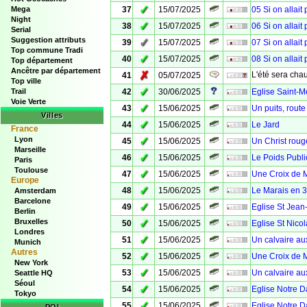
✓
Mega
37
15/07/2025
05 Si on allait
Night
✓
38
15/07/2025
06 Si on allait
Serial
Suggestion attributs
✓
39
15/07/2025
07 Si on allait
Top commune Tradi
✓
40
15/07/2025
08 Si on allait
Top département
Ancêtre par département
✗
L'été sera chau
41
05/07/2025
Top ville
✓
Trail
42
30/06/2025
Eglise Saint-M
Voie Verte
✓
43
15/06/2025
Un puits, rout
Villes
✓
44
15/06/2025
Le Jard
France
Lyon
✓
45
15/06/2025
Un Christ roug
Marseille
✓
46
15/06/2025
Le Poids Publi
Paris
Toulouse
✓
47
15/06/2025
Une Croix de M
Europe
✓
48
15/06/2025
Le Marais en 
Amsterdam
Barcelone
✓
49
15/06/2025
Eglise St Jean-
Berlin
Bruxelles
✓
50
15/06/2025
Eglise St Nicol
Londres
✓
51
15/06/2025
Un calvaire au
Munich
Autres
✓
52
15/06/2025
Une Croix de 
New York
✓
53
15/06/2025
Un calvaire aux
Seattle HQ
Séoul
✓
54
15/06/2025
Eglise Notre 
Tokyo
✓
55
15/06/2025
Eglise Notre D