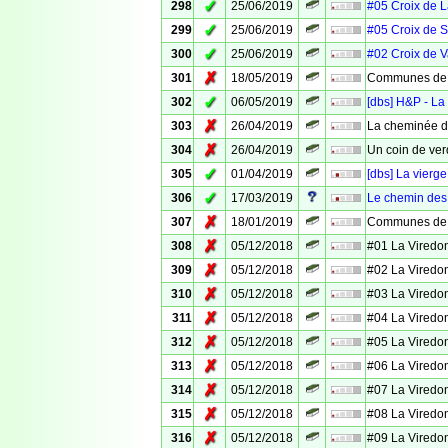
✓
298
25/06/2019
#05 Croix de 
✓
299
25/06/2019
#05 Croix de S
✓
300
25/06/2019
#02 Croix de 
✗
301
18/05/2019
Communes de 
✓
302
06/05/2019
[dbs] H&P - La
✗
303
26/04/2019
La cheminée d
✗
304
26/04/2019
Un coin de ver
✓
305
01/04/2019
[dbs] La vierg
✓
306
17/03/2019
Le chemin des
✗
307
18/01/2019
Communes de V
✗
308
05/12/2018
#01 La Viredo
✗
309
05/12/2018
#02 La Viredo
✗
310
05/12/2018
#03 La Viredo
✗
311
05/12/2018
#04 La Viredo
✗
312
05/12/2018
#05 La Viredo
✗
313
05/12/2018
#06 La Viredo
✗
314
05/12/2018
#07 La Viredo
✗
315
05/12/2018
#08 La Viredo
✗
316
05/12/2018
#09 La Viredo