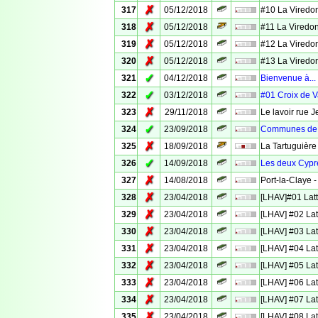
✗
317
05/12/2018
#10 La Viredo
✗
318
05/12/2018
#11 La Viredo
✗
319
05/12/2018
#12 La Viredo
✗
320
05/12/2018
#13 La Viredo
✓
321
04/12/2018
Bienvenue à...
✓
322
03/12/2018
#01 Croix de 
✗
323
29/11/2018
Le lavoir rue 
✓
324
23/09/2018
Communes de 
✗
325
18/09/2018
La Tartuguière
✓
326
14/09/2018
Les deux Cyprè
✗
327
14/08/2018
Port-la-Claye -
✗
328
23/04/2018
[LHAV]#01 Latt
✗
329
23/04/2018
[LHAV] #02 Lat
✗
330
23/04/2018
[LHAV] #03 Lat
✗
331
23/04/2018
[LHAV] #04 Lat
✗
332
23/04/2018
[LHAV] #05 Lat
✗
333
23/04/2018
[LHAV] #06 Lat
✗
334
23/04/2018
[LHAV] #07 Lat
✗
335
23/04/2018
[LHAV] #08 Lat