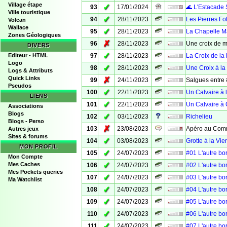
Village étape
✓
93
17/01/2024
🌊 L'Estacade 
Ville touristique
✓
94
28/11/2023
Les Pierres Fo
Volcan
Wallace
✓
95
28/11/2023
La Chapelle M
Zones Géologiques
✗
96
28/11/2023
Une croix de 
DIVERS
✓
Editeur - HTML
97
28/11/2023
La Croix de la
Logo
✓
98
28/11/2023
Une Croix à la
Logs & Attributs
Quick Links
✗
99
24/11/2023
Salgues entre 
Pseudos
✓
100
22/11/2023
Un Calvaire à 
LIENS
✓
101
22/11/2023
Un Calvaire à
Associations
Blogs
✓
102
03/11/2023
Richelieu
Blogs - Perso
✗
103
23/08/2023
Apéro au Com
Autres jeux
Sites & forums
✓
104
03/08/2023
Grotte à la Vie
MON PROFIL
✓
105
24/07/2023
#01 L'autre bo
Mon Compte
✓
Mes Caches
106
24/07/2023
#02 L'autre bo
Mes Pockets queries
✓
107
24/07/2023
#03 L'autre bo
Ma Watchlist
✓
108
24/07/2023
#04 L'autre bo
✓
109
24/07/2023
#05 L'autre bo
✓
110
24/07/2023
#06 L'autre bo
✓
111
24/07/2023
#07 L'autre bo