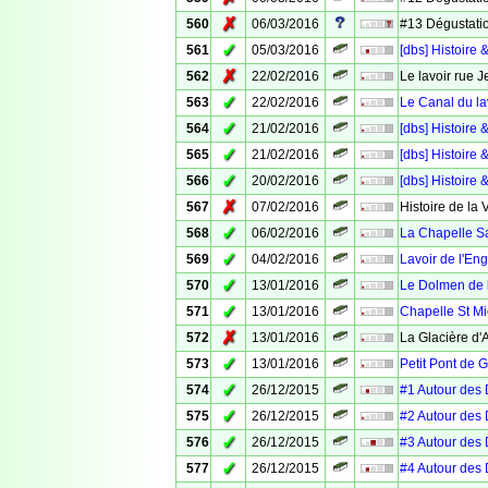
✗
560
06/03/2016
#13 Dégustatio
✓
561
05/03/2016
[dbs] Histoir
✗
562
22/02/2016
Le lavoir rue 
✓
563
22/02/2016
Le Canal du la
✓
564
21/02/2016
[dbs] Histoire 
✓
565
21/02/2016
[dbs] Histoire 
✓
566
20/02/2016
[dbs] Histoire 
✗
567
07/02/2016
Histoire de la 
✓
568
06/02/2016
La Chapelle S
✓
569
04/02/2016
Lavoir de l'Eng
✓
570
13/01/2016
Le Dolmen de 
✓
571
13/01/2016
Chapelle St Mi
✗
572
13/01/2016
La Glacière d
✓
573
13/01/2016
Petit Pont de 
✓
574
26/12/2015
#1 Autour des 
✓
575
26/12/2015
#2 Autour des
✓
576
26/12/2015
#3 Autour des 
✓
577
26/12/2015
#4 Autour des 