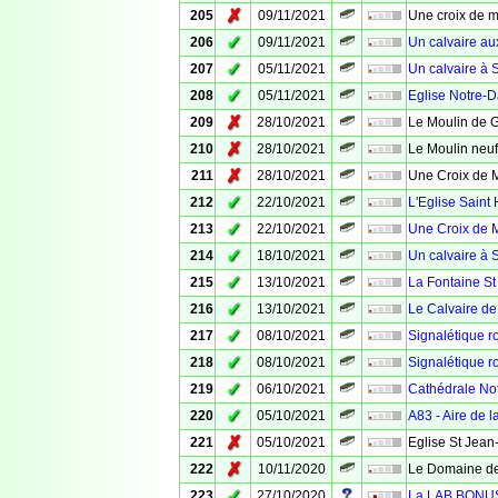
✗
205
09/11/2021
Une croix de m
✓
206
09/11/2021
Un calvaire au
✓
207
05/11/2021
Un calvaire à 
✓
208
05/11/2021
Eglise Notre-
✗
209
28/10/2021
Le Moulin de 
✗
210
28/10/2021
Le Moulin neuf
✗
211
28/10/2021
Une Croix de 
✓
212
22/10/2021
L'Eglise Saint 
✓
213
22/10/2021
Une Croix de M
✓
214
18/10/2021
Un calvaire à 
✓
215
13/10/2021
La Fontaine St
✓
216
13/10/2021
Le Calvaire de
✓
217
08/10/2021
Signalétique ro
✓
218
08/10/2021
Signalétique ro
✓
219
06/10/2021
Cathédrale No
✓
220
05/10/2021
A83 - Aire de 
✗
221
05/10/2021
Eglise St Jean
✗
222
10/11/2020
Le Domaine de
✓
223
27/10/2020
La LAB BONUS -