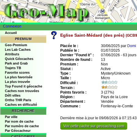
Connexion
Accueil
Eglise Saint-Médard (des prés)
(GCB
PREMIUM
Geo-Premium
Placée le :
30/06/2025 par
Domi 
Les Lab Caches
Publiée le :
01/07/2025
Attributs
Dernier "Found it" :
07/06/2026 - 63 jours
Quick Géocaches
Nombre de found :
13
Park and Grab
Premium :
Non
Trajets TB
Statut :
Active
Favorite scores
Type :
Mystery/Unknown
La plus favorisée
Taille :
Micro
La plus trouvée
Difficulté :
Top Found it géocache
Terrain :
Caches non trouvées
Points favoris :
3
(27%)
Défi villes
Région :
Pays de la Loire
Ortho THR Paris
Département :
Vendée
Caches en difficulté
Commune :
Fontenay-le-Comte
RECHERCHE
Par ville
Dernière mise à jour le 09/08/2026 à 07:15:43
Par nom de cache
Voir cette cache sur geocaching.com
Par numéro de cache
Par Géocacheur
CATÉGORIES