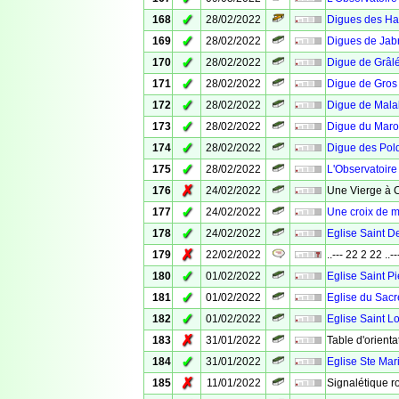
✓
168
28/02/2022
Digues des Hab
✓
169
28/02/2022
Digues de Jabr
✓
170
28/02/2022
Digue de Grâl
✓
171
28/02/2022
Digue de Gros
✓
172
28/02/2022
Digue de Mala
✓
173
28/02/2022
Digue du Maro
✓
174
28/02/2022
Digue des Pol
✓
175
28/02/2022
L'Observatoire
✗
176
24/02/2022
Une Vierge à 
✓
177
24/02/2022
Une croix de m
✓
178
24/02/2022
Eglise Saint D
✗
179
22/02/2022
..--- 22 2 22 ..--
✓
180
01/02/2022
Eglise Saint Pi
✓
181
01/02/2022
Eglise du Sacr
✓
182
01/02/2022
Eglise Saint L
✗
183
31/01/2022
Table d'orienta
✓
184
31/01/2022
Eglise Ste Mar
✗
185
11/01/2022
Signalétique r