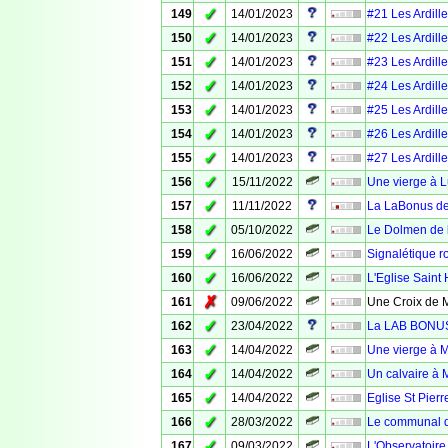
✓
149
14/01/2023
#21 Les Ardille
✓
150
14/01/2023
#22 Les Ardille
✓
151
14/01/2023
#23 Les Ardille
✓
152
14/01/2023
#24 Les Ardille
✓
153
14/01/2023
#25 Les Ardille
✓
154
14/01/2023
#26 Les Ardille
✓
155
14/01/2023
#27 Les Ardille
✓
156
15/11/2022
Une vierge à 
✓
157
11/11/2022
La LaBonus de
✓
158
05/10/2022
Le Dolmen de l
✓
159
16/06/2022
Signalétique ro
✓
160
16/06/2022
L'Eglise Saint 
✗
161
09/06/2022
Une Croix de M
✓
162
23/04/2022
La LAB BONUS 
✓
163
14/04/2022
Une vierge à 
✓
164
14/04/2022
Un calvaire à 
✓
165
14/04/2022
Eglise St Pier
✓
166
28/03/2022
Le communal d
✓
167
09/03/2022
L'Observatoire