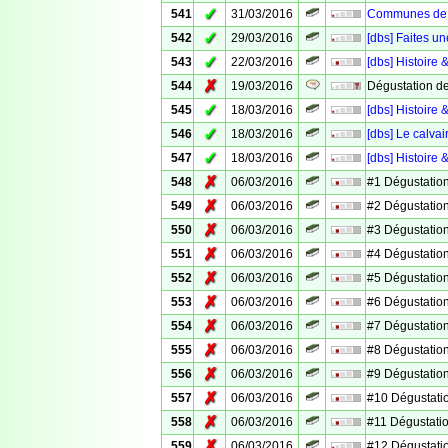
✓
541
31/03/2016
Communes de V
✓
542
29/03/2016
[dbs] Faites un
✓
543
22/03/2016
[dbs] Histoire 
✗
544
19/03/2016
Dégustation d
✓
545
18/03/2016
[dbs] Histoire
✓
546
18/03/2016
[dbs] Le calv
✓
547
18/03/2016
[dbs] Histoire 
✗
548
06/03/2016
#1 Dégustation
✗
549
06/03/2016
#2 Dégustation
✗
550
06/03/2016
#3 Dégustation
✗
551
06/03/2016
#4 Dégustation
✗
552
06/03/2016
#5 Dégustation
✗
553
06/03/2016
#6 Dégustation
✗
554
06/03/2016
#7 Dégustation
✗
555
06/03/2016
#8 Dégustation
✗
556
06/03/2016
#9 Dégustation
✗
557
06/03/2016
#10 Dégustati
✗
558
06/03/2016
#11 Dégustati
✗
559
06/03/2016
#12 Dégustati