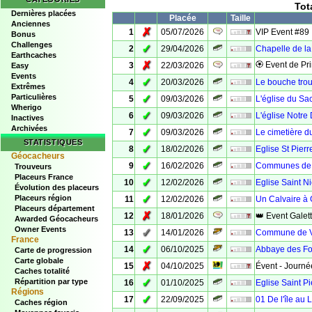
Tot
Dernières placées
Placée
Taille
Anciennes
✗
1
05/07/2026
VIP Event #89
Bonus
Challenges
✓
2
29/04/2026
Chapelle de la
Earthcaches
✗
🏵 Event de Pr
3
22/03/2026
Easy
Events
✓
4
20/03/2026
Le bouche trou
Extrêmes
Particulières
✓
5
09/03/2026
L'église du Sa
Wherigo
✓
6
09/03/2026
L'église Notr
Inactives
Archivées
✓
7
09/03/2026
Le cimetière du
STATISTIQUES
✓
8
18/02/2026
Eglise St Pier
Géocacheurs
✓
9
16/02/2026
Communes de 
Trouveurs
Placeurs France
✓
10
12/02/2026
Eglise Saint N
Évolution des placeurs
✓
Placeurs région
11
12/02/2026
Un Calvaire à
Placeurs département
✗
12
18/01/2026
👑 Event Galet
Awarded Géocacheurs
Owner Events
✓
13
14/01/2026
Commune de V
France
✓
14
06/10/2025
Abbaye des Fo
Carte de progression
Carte globale
✗
15
04/10/2025
Évent - Journée
Caches totalité
✓
Répartition par type
16
01/10/2025
Eglise Saint P
Régions
✓
17
22/09/2025
01 De l'île au 
Caches région