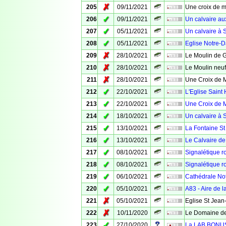
✗
205
09/11/2021
Une croix de m
✓
206
09/11/2021
Un calvaire au
✓
207
05/11/2021
Un calvaire à 
✓
208
05/11/2021
Eglise Notre-
✗
209
28/10/2021
Le Moulin de 
✗
210
28/10/2021
Le Moulin neuf
✗
211
28/10/2021
Une Croix de 
✓
212
22/10/2021
L'Eglise Saint 
✓
213
22/10/2021
Une Croix de M
✓
214
18/10/2021
Un calvaire à 
✓
215
13/10/2021
La Fontaine St
✓
216
13/10/2021
Le Calvaire de
✓
217
08/10/2021
Signalétique ro
✓
218
08/10/2021
Signalétique ro
✓
219
06/10/2021
Cathédrale No
✓
220
05/10/2021
A83 - Aire de 
✗
221
05/10/2021
Eglise St Jean
✗
222
10/11/2020
Le Domaine de
✓
223
27/10/2020
La LAB BONUS -