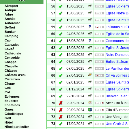
POI
✓
Aéroport
56
15/06/2025
Eglise St Pierr
Antique
✓
57
15/06/2025
Eglise Notre D
Arbre
Archéo
✓
58
15/06/2025
Eglise Saint E
Autoroute
✓
59
06/06/2025
LaBonus du C
Beffroi
Bunker
✓
60
24/05/2025
Eglise de la Sa
Camping
✓
Cap
61
15/05/2025
Communes de V
Cascades
✓
62
15/05/2025
Eglise St Jose
Cavité
Cathédrale
✓
63
15/05/2025
Notre Dame de
Centroide
✓
64
07/05/2025
Église St Jean 
Chappe
Chapelle
✓
65
07/05/2025
Le Pavillon d
Château
✓
Château d'eau
66
27/04/2025
On va voir les
Cistercien
✓
67
02/01/2025
Église Saint R
Cirque
Cité
✓
68
01/12/2024
Eglise St Pierr
Col
✓
69
22/10/2024
Bienvenue en
Eoliennes
Equestre
✗
70
29/09/2024
After Cito à la
Fontaines
✗
Gares
71
29/09/2024
Cito d'Automne
Géodésique
✗
72
17/09/2024
Une Vierge de 
Golf
Hôtel
✓
73
17/09/2024
Une Croix à St
Hôtel particulier