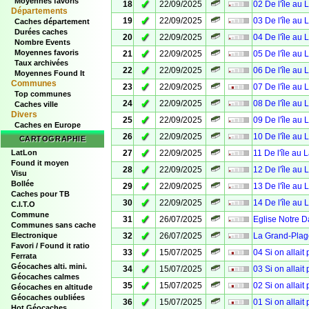
Moyennes favoris
✓
18
22/09/2025
02 De l'île au 
Départements
✓
19
22/09/2025
03 De l'île au 
Caches département
Durées caches
✓
20
22/09/2025
04 De l'île au 
Nombre Events
✓
Moyennes favoris
21
22/09/2025
05 De l'île au 
Taux archivées
✓
22
22/09/2025
06 De l'île au 
Moyennes Found It
Communes
✓
23
22/09/2025
07 De l'île au 
Top communes
✓
24
22/09/2025
08 De l'île au 
Caches ville
Divers
✓
25
22/09/2025
09 De l'île au 
Caches en Europe
✓
26
22/09/2025
10 De l'île au 
CARTOGRAPHIE
✓
LatLon
27
22/09/2025
11 De l'île au 
Found it moyen
✓
28
22/09/2025
12 De l'île au 
Visu
Bollée
✓
29
22/09/2025
13 De l'île au 
Caches pour TB
✓
30
22/09/2025
14 De l'île au 
C.I.T.O
Commune
✓
31
26/07/2025
Eglise Notre 
Communes sans cache
✓
Electronique
32
26/07/2025
La Grand-Plag
Favori / Found it ratio
✓
33
15/07/2025
04 Si on allait
Ferrata
Géocaches alti. mini.
✓
34
15/07/2025
03 Si on allait
Géocaches calmes
✓
35
15/07/2025
02 Si on allait
Géocaches en altitude
Géocaches oubliées
✓
36
15/07/2025
01 Si on allait
Hot Géocaches