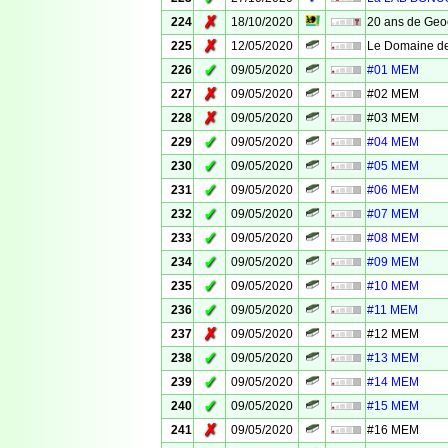
✗
224
18/10/2020
20 ans de Geo
✗
225
12/05/2020
Le Domaine de
✓
226
09/05/2020
#01 MEM
✗
227
09/05/2020
#02 MEM
✗
228
09/05/2020
#03 MEM
✓
229
09/05/2020
#04 MEM
✓
230
09/05/2020
#05 MEM
✓
231
09/05/2020
#06 MEM
✓
232
09/05/2020
#07 MEM
✓
233
09/05/2020
#08 MEM
✓
234
09/05/2020
#09 MEM
✓
235
09/05/2020
#10 MEM
✓
236
09/05/2020
#11 MEM
✗
237
09/05/2020
#12 MEM
✓
238
09/05/2020
#13 MEM
✓
239
09/05/2020
#14 MEM
✓
240
09/05/2020
#15 MEM
✗
241
09/05/2020
#16 MEM