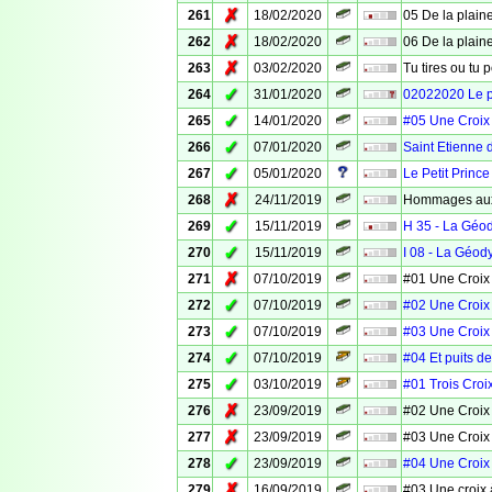
✗
261
18/02/2020
05 De la plaine
✗
262
18/02/2020
06 De la plaine
✗
263
03/02/2020
Tu tires ou tu 
✓
264
31/01/2020
02022020 Le 
✓
265
14/01/2020
#05 Une Croix
✓
266
07/01/2020
Saint Etienne 
✓
267
05/01/2020
Le Petit Prince
✗
268
24/11/2019
Hommages aux
✓
269
15/11/2019
H 35 - La Géo
✓
270
15/11/2019
I 08 - La Géod
✗
271
07/10/2019
#01 Une Croix
✓
272
07/10/2019
#02 Une Croix
✓
273
07/10/2019
#03 Une Croix
✓
274
07/10/2019
#04 Et puits d
✓
275
03/10/2019
#01 Trois Croi
✗
276
23/09/2019
#02 Une Croix
✗
277
23/09/2019
#03 Une Croix
✓
278
23/09/2019
#04 Une Croix
✗
279
16/09/2019
#03 Une croix 