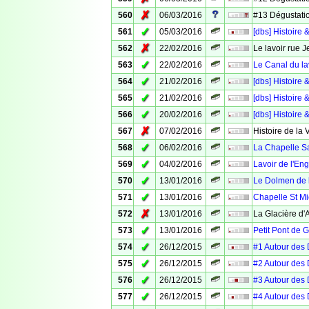
✗
560
06/03/2016
#13 Dégustatio
✓
561
05/03/2016
[dbs] Histoir
✗
562
22/02/2016
Le lavoir rue 
✓
563
22/02/2016
Le Canal du la
✓
564
21/02/2016
[dbs] Histoire 
✓
565
21/02/2016
[dbs] Histoire 
✓
566
20/02/2016
[dbs] Histoire 
✗
567
07/02/2016
Histoire de la 
✓
568
06/02/2016
La Chapelle S
✓
569
04/02/2016
Lavoir de l'Eng
✓
570
13/01/2016
Le Dolmen de 
✓
571
13/01/2016
Chapelle St Mi
✗
572
13/01/2016
La Glacière d
✓
573
13/01/2016
Petit Pont de 
✓
574
26/12/2015
#1 Autour des 
✓
575
26/12/2015
#2 Autour des
✓
576
26/12/2015
#3 Autour des 
✓
577
26/12/2015
#4 Autour des 