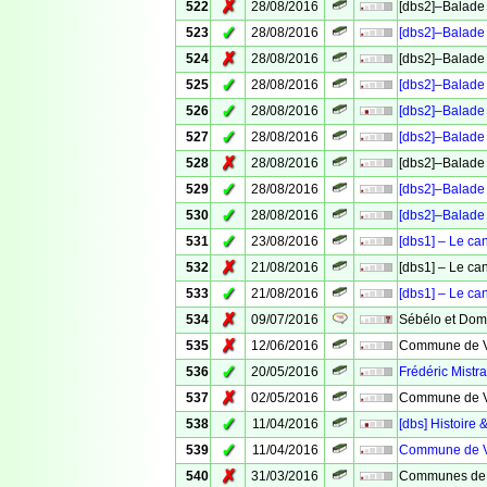
✗
522
28/08/2016
[dbs2]–Balade 
✓
523
28/08/2016
[dbs2]–Balade 
✗
524
28/08/2016
[dbs2]–Balade 
✓
525
28/08/2016
[dbs2]–Balade 
✓
526
28/08/2016
[dbs2]–Balade 
✓
527
28/08/2016
[dbs2]–Balade 
✗
528
28/08/2016
[dbs2]–Balade 
✓
529
28/08/2016
[dbs2]–Balade 
✓
530
28/08/2016
[dbs2]–Balade 
✓
531
23/08/2016
[dbs1] – Le ca
✗
532
21/08/2016
[dbs1] – Le ca
✓
533
21/08/2016
[dbs1] – Le ca
✗
534
09/07/2016
Sébélo et Domi
✗
535
12/06/2016
Commune de Ve
✓
536
20/05/2016
Frédéric Mistra
✗
537
02/05/2016
Commune de Ve
✓
538
11/04/2016
[dbs] Histoire 
✓
539
11/04/2016
Commune de Ve
✗
540
31/03/2016
Communes de 