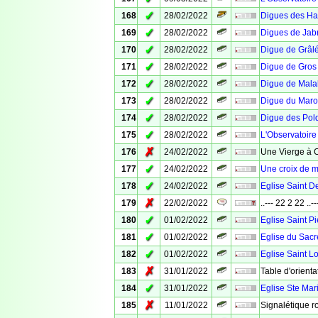
✓
168
28/02/2022
Digues des Hab
✓
169
28/02/2022
Digues de Jabr
✓
170
28/02/2022
Digue de Grâl
✓
171
28/02/2022
Digue de Gros
✓
172
28/02/2022
Digue de Mala
✓
173
28/02/2022
Digue du Maro
✓
174
28/02/2022
Digue des Pol
✓
175
28/02/2022
L'Observatoire
✗
176
24/02/2022
Une Vierge à 
✓
177
24/02/2022
Une croix de m
✓
178
24/02/2022
Eglise Saint D
✗
179
22/02/2022
..--- 22 2 22 ..--
✓
180
01/02/2022
Eglise Saint Pi
✓
181
01/02/2022
Eglise du Sacr
✓
182
01/02/2022
Eglise Saint L
✗
183
31/01/2022
Table d'orienta
✓
184
31/01/2022
Eglise Ste Mar
✗
185
11/01/2022
Signalétique r