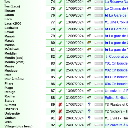
✓
74
17/09/2024
La Réserve Nat
Îles
Îles (Lacs)
✓
75
17/09/2024
Le Champ de F
Illustre
✓
Jardin
76
17/09/2024
🚂 La Gare de 
Lacs
✓
77
13/09/2024
#1 Une Croix à
Lacs +2000
Lachaise
✓
78
12/09/2024
🚂 La Gare de
Lavoir
✓
79
12/09/2024
🚂 La gare de 
Manoir
Marais
✓
80
12/09/2024
🚂 La gare de 
Marina
✓
Médiévale
81
12/09/2024
🚂 La gare de T
Méridien
✓
82
11/09/2024
🍼 Coopérative
Moulin (eau)
Moulin (vent)
✓
83
25/07/2024
#01 On boucle 
Musée
✓
84
25/07/2024
#02 On boucle 
Musique
Parc
✓
85
25/07/2024
#03 On boucle 
Parc à thème
✓
Phare
86
25/07/2024
#04 On boucle 
Plage
✓
87
13/06/2024
Un calvaire à 
Refuge
Rocher
✓
88
31/03/2024
Eglise St Nico
Statue
✗
89
17/03/2024
#3 Plantes et
Summit
UNESCO
✗
90
25/02/2024
#2 Nichoirs -
Université
✗
Vauban
91
29/01/2024
#1 Livres - T
Velib
✓
92
24/01/2024
Un calvaire à M
Village (plus beau)