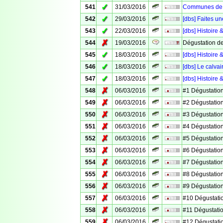
✓
541
31/03/2016
Communes de V
✓
542
29/03/2016
[dbs] Faites un
✓
543
22/03/2016
[dbs] Histoire 
✗
544
19/03/2016
Dégustation d
✓
545
18/03/2016
[dbs] Histoire
✓
546
18/03/2016
[dbs] Le calv
✓
547
18/03/2016
[dbs] Histoire 
✗
548
06/03/2016
#1 Dégustation
✗
549
06/03/2016
#2 Dégustation
✗
550
06/03/2016
#3 Dégustation
✗
551
06/03/2016
#4 Dégustation
✗
552
06/03/2016
#5 Dégustation
✗
553
06/03/2016
#6 Dégustation
✗
554
06/03/2016
#7 Dégustation
✗
555
06/03/2016
#8 Dégustation
✗
556
06/03/2016
#9 Dégustation
✗
557
06/03/2016
#10 Dégustati
✗
558
06/03/2016
#11 Dégustati
✗
559
06/03/2016
#12 Dégustati