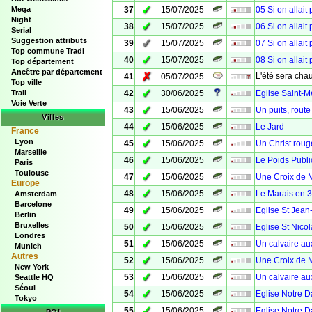
✓
Mega
37
15/07/2025
05 Si on allait
Night
✓
38
15/07/2025
06 Si on allait
Serial
Suggestion attributs
✓
39
15/07/2025
07 Si on allait
Top commune Tradi
✓
40
15/07/2025
08 Si on allait
Top département
Ancêtre par département
✗
L'été sera chau
41
05/07/2025
Top ville
✓
Trail
42
30/06/2025
Eglise Saint-M
Voie Verte
✓
43
15/06/2025
Un puits, rout
Villes
✓
44
15/06/2025
Le Jard
France
Lyon
✓
45
15/06/2025
Un Christ roug
Marseille
✓
46
15/06/2025
Le Poids Publi
Paris
Toulouse
✓
47
15/06/2025
Une Croix de M
Europe
✓
48
15/06/2025
Le Marais en 
Amsterdam
Barcelone
✓
49
15/06/2025
Eglise St Jean-
Berlin
Bruxelles
✓
50
15/06/2025
Eglise St Nicol
Londres
✓
51
15/06/2025
Un calvaire au
Munich
Autres
✓
52
15/06/2025
Une Croix de 
New York
✓
53
15/06/2025
Un calvaire aux
Seattle HQ
Séoul
✓
54
15/06/2025
Eglise Notre 
Tokyo
✓
55
15/06/2025
Eglise Notre D