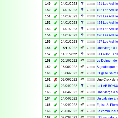
✓
149
14/01/2023
#21 Les Ardille
✓
150
14/01/2023
#22 Les Ardille
✓
151
14/01/2023
#23 Les Ardille
✓
152
14/01/2023
#24 Les Ardille
✓
153
14/01/2023
#25 Les Ardille
✓
154
14/01/2023
#26 Les Ardille
✓
155
14/01/2023
#27 Les Ardille
✓
156
15/11/2022
Une vierge à 
✓
157
11/11/2022
La LaBonus de
✓
158
05/10/2022
Le Dolmen de l
✓
159
16/06/2022
Signalétique ro
✓
160
16/06/2022
L'Eglise Saint 
✗
161
09/06/2022
Une Croix de M
✓
162
23/04/2022
La LAB BONUS 
✓
163
14/04/2022
Une vierge à 
✓
164
14/04/2022
Un calvaire à 
✓
165
14/04/2022
Eglise St Pier
✓
166
28/03/2022
Le communal d
✓
167
09/03/2022
L'Observatoire