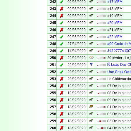
✓
242
09/05/2020
#17 MEM
✗
243
09/05/2020
#18 MEM
✗
244
09/05/2020
#19 MEM
✓
245
09/05/2020
#20 MEM
✗
246
09/05/2020
#21 MEM
✓
247
09/05/2020
#22 MEM
✓
248
27/04/2020
#09 Croix de 
✓
249
14/04/2020
&#127774 #07 
✗
250
29/02/2020
29 février : Le 
✓
🗓 Leap Day C
251
29/02/2020
✓
252
20/02/2020
Une Croix Occ
✗
253
20/02/2020
Le Château du
✗
254
19/02/2020
07 De la plaine
✗
255
19/02/2020
08 De la plaine
✗
256
19/02/2020
09 De la plaine
✗
257
18/02/2020
01 De la plaine
✗
258
18/02/2020
02 De la plaine
✗
259
18/02/2020
03 De la plaine
✗
260
18/02/2020
04 De la plaine