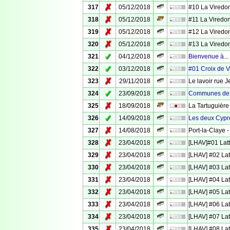
✗
317
05/12/2018
#10 La Viredo
✗
318
05/12/2018
#11 La Viredo
✗
319
05/12/2018
#12 La Viredo
✗
320
05/12/2018
#13 La Viredo
✓
321
04/12/2018
Bienvenue à...
✓
322
03/12/2018
#01 Croix de 
✗
323
29/11/2018
Le lavoir rue 
✓
324
23/09/2018
Communes de 
✗
325
18/09/2018
La Tartuguière
✓
326
14/09/2018
Les deux Cyprè
✗
327
14/08/2018
Port-la-Claye -
✗
328
23/04/2018
[LHAV]#01 Latt
✗
329
23/04/2018
[LHAV] #02 Lat
✗
330
23/04/2018
[LHAV] #03 Lat
✗
331
23/04/2018
[LHAV] #04 Lat
✗
332
23/04/2018
[LHAV] #05 Lat
✗
333
23/04/2018
[LHAV] #06 Lat
✗
334
23/04/2018
[LHAV] #07 Lat
✗
335
23/04/2018
[LHAV] #08 Lat