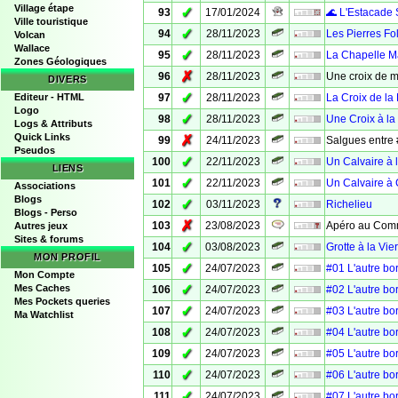
Village étape
✓
93
17/01/2024
🌊 L'Estacade 
Ville touristique
✓
94
28/11/2023
Les Pierres Fo
Volcan
Wallace
✓
95
28/11/2023
La Chapelle M
Zones Géologiques
✗
96
28/11/2023
Une croix de 
DIVERS
✓
Editeur - HTML
97
28/11/2023
La Croix de la
Logo
✓
98
28/11/2023
Une Croix à la
Logs & Attributs
Quick Links
✗
99
24/11/2023
Salgues entre 
Pseudos
✓
100
22/11/2023
Un Calvaire à 
LIENS
✓
101
22/11/2023
Un Calvaire à
Associations
Blogs
✓
102
03/11/2023
Richelieu
Blogs - Perso
✗
103
23/08/2023
Apéro au Com
Autres jeux
Sites & forums
✓
104
03/08/2023
Grotte à la Vie
MON PROFIL
✓
105
24/07/2023
#01 L'autre bo
Mon Compte
✓
Mes Caches
106
24/07/2023
#02 L'autre bo
Mes Pockets queries
✓
107
24/07/2023
#03 L'autre bo
Ma Watchlist
✓
108
24/07/2023
#04 L'autre bo
✓
109
24/07/2023
#05 L'autre bo
✓
110
24/07/2023
#06 L'autre bo
✓
111
24/07/2023
#07 L'autre bo