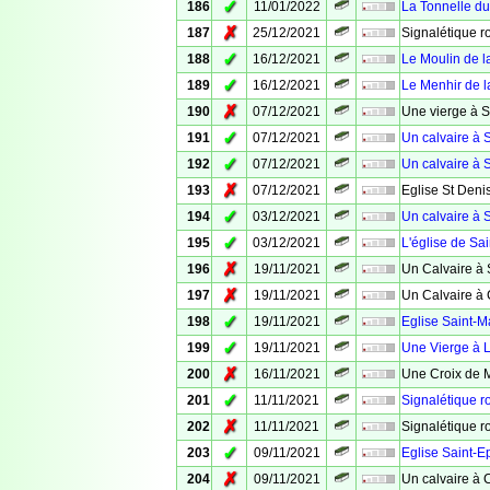
✓
186
11/01/2022
La Tonnelle d
✗
187
25/12/2021
Signalétique ro
✓
188
16/12/2021
Le Moulin de l
✓
189
16/12/2021
Le Menhir de l
✗
190
07/12/2021
Une vierge à S
✓
191
07/12/2021
Un calvaire à S
✓
192
07/12/2021
Un calvaire à S
✗
193
07/12/2021
Eglise St Deni
✓
194
03/12/2021
Un calvaire à S
✓
195
03/12/2021
L'église de Sai
✗
196
19/11/2021
Un Calvaire à 
✗
197
19/11/2021
Un Calvaire à
✓
198
19/11/2021
Eglise Saint-M
✓
199
19/11/2021
Une Vierge à 
✗
200
16/11/2021
Une Croix de 
✓
201
11/11/2021
Signalétique r
✗
202
11/11/2021
Signalétique r
✓
203
09/11/2021
Eglise Saint-
✗
204
09/11/2021
Un calvaire à 