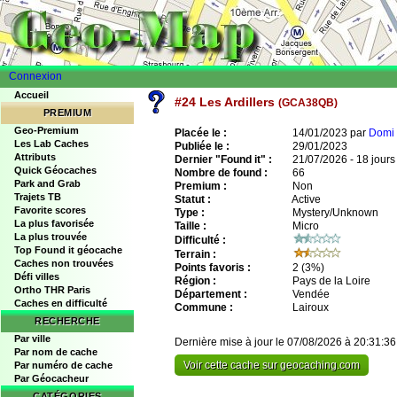
Connexion
Accueil
#24 Les Ardillers
(GCA38QB)
PREMIUM
Geo-Premium
Placée le :
14/01/2023 par
Domi 
Les Lab Caches
Publiée le :
29/01/2023
Attributs
Dernier "Found it" :
21/07/2026 - 18 jours
Quick Géocaches
Nombre de found :
66
Park and Grab
Premium :
Non
Trajets TB
Statut :
Active
Favorite scores
Type :
Mystery/Unknown
La plus favorisée
Taille :
Micro
La plus trouvée
Difficulté :
Top Found it géocache
Terrain :
Caches non trouvées
Points favoris :
2
(3%)
Défi villes
Région :
Pays de la Loire
Ortho THR Paris
Département :
Vendée
Caches en difficulté
Commune :
Lairoux
RECHERCHE
Par ville
Dernière mise à jour le 07/08/2026 à 20:31:36
Par nom de cache
Voir cette cache sur geocaching.com
Par numéro de cache
Par Géocacheur
CATÉGORIES