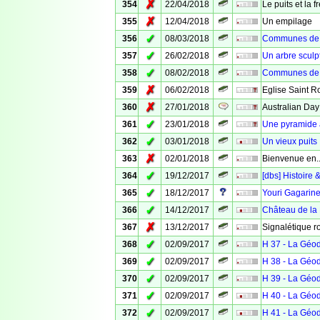
✗
354
22/04/2018
Le puits et la 
✗
355
12/04/2018
Un empilage
✓
356
08/03/2018
Communes de V
✓
357
26/02/2018
Un arbre sculp
✓
358
08/02/2018
Communes de 
✗
359
06/02/2018
Eglise Saint R
✗
360
27/01/2018
Australian Day
✓
361
23/01/2018
Une pyramide
✓
362
03/01/2018
Un vieux puits
✗
363
02/01/2018
Bienvenue en..
✓
364
19/12/2017
[dbs] Histoire 
✓
365
18/12/2017
Youri Gagarin
✓
366
14/12/2017
Château de la
✗
367
13/12/2017
Signalétique r
✓
368
02/09/2017
H 37 - La Géo
✓
369
02/09/2017
H 38 - La Géo
✓
370
02/09/2017
H 39 - La Géo
✓
371
02/09/2017
H 40 - La Géo
✓
372
02/09/2017
H 41 - La Géo