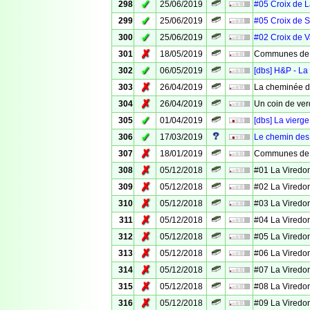
✓
298
25/06/2019
#05 Croix de 
✓
299
25/06/2019
#05 Croix de S
✓
300
25/06/2019
#02 Croix de 
✗
301
18/05/2019
Communes de 
✓
302
06/05/2019
[dbs] H&P - La
✗
303
26/04/2019
La cheminée d
✗
304
26/04/2019
Un coin de ver
✓
305
01/04/2019
[dbs] La vierg
✓
306
17/03/2019
Le chemin des
✗
307
18/01/2019
Communes de V
✗
308
05/12/2018
#01 La Viredo
✗
309
05/12/2018
#02 La Viredo
✗
310
05/12/2018
#03 La Viredo
✗
311
05/12/2018
#04 La Viredo
✗
312
05/12/2018
#05 La Viredo
✗
313
05/12/2018
#06 La Viredo
✗
314
05/12/2018
#07 La Viredo
✗
315
05/12/2018
#08 La Viredo
✗
316
05/12/2018
#09 La Viredo