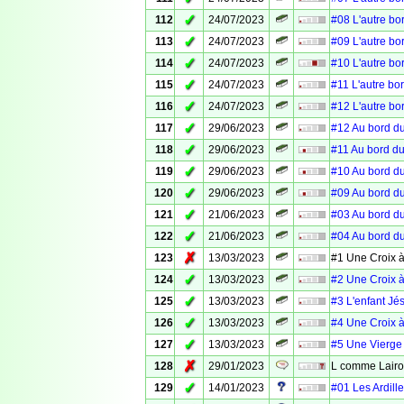
✓
112
24/07/2023
#08 L'autre bo
✓
113
24/07/2023
#09 L'autre bo
✓
114
24/07/2023
#10 L'autre bo
✓
115
24/07/2023
#11 L'autre bo
✓
116
24/07/2023
#12 L'autre bo
✓
117
29/06/2023
#12 Au bord du
✓
118
29/06/2023
#11 Au bord du
✓
119
29/06/2023
#10 Au bord du
✓
120
29/06/2023
#09 Au bord du
✓
121
21/06/2023
#03 Au bord du
✓
122
21/06/2023
#04 Au bord du
✗
123
13/03/2023
#1 Une Croix à
✓
124
13/03/2023
#2 Une Croix à
✓
125
13/03/2023
#3 L'enfant Jé
✓
126
13/03/2023
#4 Une Croix à
✓
127
13/03/2023
#5 Une Vierge 
✗
128
29/01/2023
L comme Lair
✓
129
14/01/2023
#01 Les Ardille