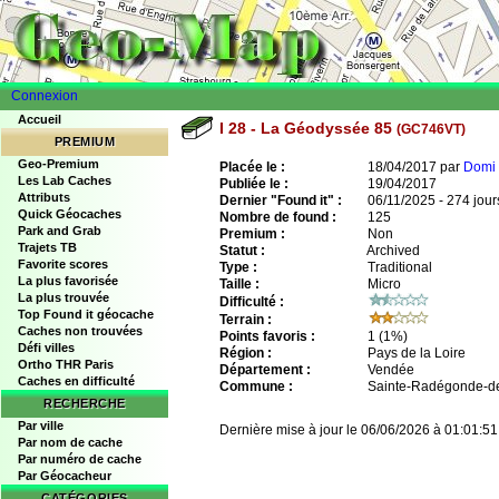
Connexion
Accueil
I 28 - La Géodyssée 85
(GC746VT)
PREMIUM
Geo-Premium
Placée le :
18/04/2017 par
Domi 
Les Lab Caches
Publiée le :
19/04/2017
Attributs
Dernier "Found it" :
06/11/2025 - 274 jour
Quick Géocaches
Nombre de found :
125
Park and Grab
Premium :
Non
Trajets TB
Statut :
Archived
Favorite scores
Type :
Traditional
La plus favorisée
Taille :
Micro
La plus trouvée
Difficulté :
Top Found it géocache
Terrain :
Caches non trouvées
Points favoris :
1
(1%)
Défi villes
Région :
Pays de la Loire
Ortho THR Paris
Département :
Vendée
Caches en difficulté
Commune :
Sainte-Radégonde-d
RECHERCHE
Par ville
Dernière mise à jour le 06/06/2026 à 01:01:51
Par nom de cache
Par numéro de cache
Par Géocacheur
CATÉGORIES