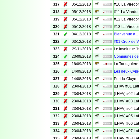
✗
317
05/12/2018
#10 La Viredo
✗
318
05/12/2018
#11 La Viredo
✗
319
05/12/2018
#12 La Viredo
✗
320
05/12/2018
#13 La Viredo
✓
321
04/12/2018
Bienvenue à...
✓
322
03/12/2018
#01 Croix de 
✗
323
29/11/2018
Le lavoir rue 
✓
324
23/09/2018
Communes de 
✗
325
18/09/2018
La Tartuguière
✓
326
14/09/2018
Les deux Cyprè
✗
327
14/08/2018
Port-la-Claye -
✗
328
23/04/2018
[LHAV]#01 Latt
✗
329
23/04/2018
[LHAV] #02 Lat
✗
330
23/04/2018
[LHAV] #03 Lat
✗
331
23/04/2018
[LHAV] #04 Lat
✗
332
23/04/2018
[LHAV] #05 Lat
✗
333
23/04/2018
[LHAV] #06 Lat
✗
334
23/04/2018
[LHAV] #07 Lat
✗
335
23/04/2018
[LHAV] #08 Lat