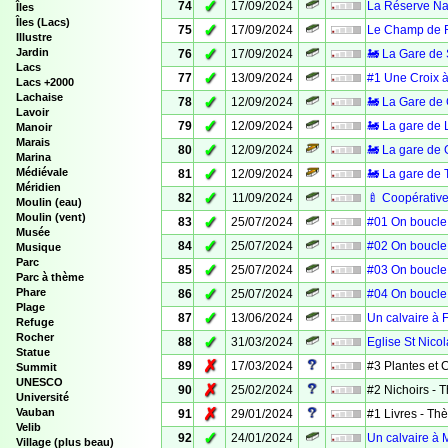
✓
74
17/09/2024
La Réserve Nat
Îles
Îles (Lacs)
✓
75
17/09/2024
Le Champ de F
Illustre
✓
Jardin
76
17/09/2024
🚂 La Gare de 
Lacs
✓
77
13/09/2024
#1 Une Croix à
Lacs +2000
Lachaise
✓
78
12/09/2024
🚂 La Gare de
Lavoir
✓
79
12/09/2024
🚂 La gare de 
Manoir
Marais
✓
80
12/09/2024
🚂 La gare de 
Marina
✓
Médiévale
81
12/09/2024
🚂 La gare de T
Méridien
✓
82
11/09/2024
🍼 Coopérative
Moulin (eau)
Moulin (vent)
✓
83
25/07/2024
#01 On boucle 
Musée
✓
84
25/07/2024
#02 On boucle 
Musique
Parc
✓
85
25/07/2024
#03 On boucle 
Parc à thème
✓
Phare
86
25/07/2024
#04 On boucle 
Plage
✓
87
13/06/2024
Un calvaire à 
Refuge
Rocher
✓
88
31/03/2024
Eglise St Nico
Statue
✗
89
17/03/2024
#3 Plantes et
Summit
UNESCO
✗
90
25/02/2024
#2 Nichoirs -
Université
✗
Vauban
91
29/01/2024
#1 Livres - T
Velib
✓
92
24/01/2024
Un calvaire à M
Village (plus beau)