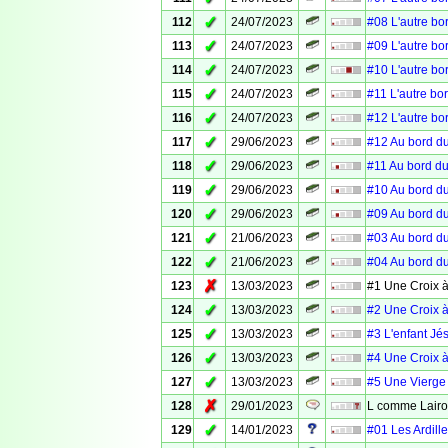
✓
112
24/07/2023
#08 L'autre bo
✓
113
24/07/2023
#09 L'autre bo
✓
114
24/07/2023
#10 L'autre bo
✓
115
24/07/2023
#11 L'autre bo
✓
116
24/07/2023
#12 L'autre bo
✓
117
29/06/2023
#12 Au bord du
✓
118
29/06/2023
#11 Au bord du
✓
119
29/06/2023
#10 Au bord du
✓
120
29/06/2023
#09 Au bord du
✓
121
21/06/2023
#03 Au bord du
✓
122
21/06/2023
#04 Au bord du
✗
123
13/03/2023
#1 Une Croix à
✓
124
13/03/2023
#2 Une Croix à
✓
125
13/03/2023
#3 L'enfant Jé
✓
126
13/03/2023
#4 Une Croix à
✓
127
13/03/2023
#5 Une Vierge 
✗
128
29/01/2023
L comme Lair
✓
129
14/01/2023
#01 Les Ardille