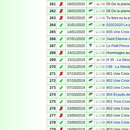
✗
261
18/02/2020
05 De la plaine
✗
262
18/02/2020
06 De la plaine
✗
263
03/02/2020
Tu tires ou tu 
✓
264
31/01/2020
02022020 Le 
✓
265
14/01/2020
#05 Une Croix
✓
266
07/01/2020
Saint Etienne 
✓
267
05/01/2020
Le Petit Prince
✗
268
24/11/2019
Hommages aux
✓
269
15/11/2019
H 35 - La Géo
✓
270
15/11/2019
I 08 - La Géod
✗
271
07/10/2019
#01 Une Croix
✓
272
07/10/2019
#02 Une Croix
✓
273
07/10/2019
#03 Une Croix
✓
274
07/10/2019
#04 Et puits d
✓
275
03/10/2019
#01 Trois Croi
✗
276
23/09/2019
#02 Une Croix
✗
277
23/09/2019
#03 Une Croix
✓
278
23/09/2019
#04 Une Croix
✗
279
16/09/2019
#03 Une croix 