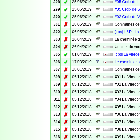
✓
298
25/06/2019
#05 Croix de 
✓
299
25/06/2019
#05 Croix de S
✓
300
25/06/2019
#02 Croix de 
✗
301
18/05/2019
Communes de 
✓
302
06/05/2019
[dbs] H&P - La
✗
303
26/04/2019
La cheminée d
✗
304
26/04/2019
Un coin de ver
✓
305
01/04/2019
[dbs] La vierg
✓
306
17/03/2019
Le chemin des
✗
307
18/01/2019
Communes de V
✗
308
05/12/2018
#01 La Viredo
✗
309
05/12/2018
#02 La Viredo
✗
310
05/12/2018
#03 La Viredo
✗
311
05/12/2018
#04 La Viredo
✗
312
05/12/2018
#05 La Viredo
✗
313
05/12/2018
#06 La Viredo
✗
314
05/12/2018
#07 La Viredo
✗
315
05/12/2018
#08 La Viredo
✗
316
05/12/2018
#09 La Viredo