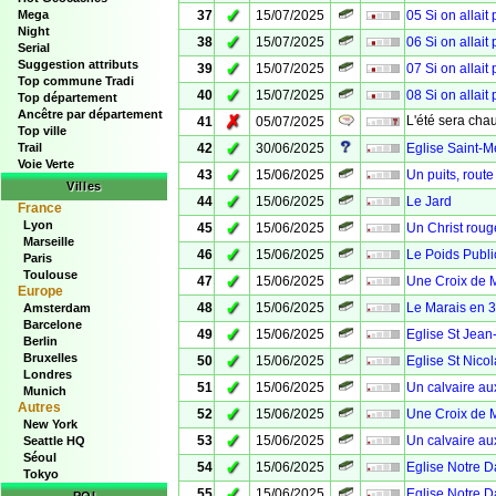
✓
Mega
37
15/07/2025
05 Si on allait
Night
✓
38
15/07/2025
06 Si on allait
Serial
Suggestion attributs
✓
39
15/07/2025
07 Si on allait
Top commune Tradi
✓
40
15/07/2025
08 Si on allait
Top département
Ancêtre par département
✗
L'été sera chau
41
05/07/2025
Top ville
✓
Trail
42
30/06/2025
Eglise Saint-M
Voie Verte
✓
43
15/06/2025
Un puits, rout
Villes
✓
44
15/06/2025
Le Jard
France
Lyon
✓
45
15/06/2025
Un Christ roug
Marseille
✓
46
15/06/2025
Le Poids Publi
Paris
Toulouse
✓
47
15/06/2025
Une Croix de M
Europe
✓
48
15/06/2025
Le Marais en 
Amsterdam
Barcelone
✓
49
15/06/2025
Eglise St Jean-
Berlin
Bruxelles
✓
50
15/06/2025
Eglise St Nicol
Londres
✓
51
15/06/2025
Un calvaire au
Munich
Autres
✓
52
15/06/2025
Une Croix de 
New York
✓
53
15/06/2025
Un calvaire aux
Seattle HQ
Séoul
✓
54
15/06/2025
Eglise Notre 
Tokyo
✓
55
15/06/2025
Eglise Notre D