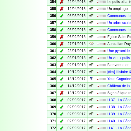
✗
354
22/04/2018
Le puits et la 
✗
355
12/04/2018
Un empilage
✓
356
08/03/2018
Communes de V
✓
357
26/02/2018
Un arbre sculp
✓
358
08/02/2018
Communes de 
✗
359
06/02/2018
Eglise Saint R
✗
360
27/01/2018
Australian Day
✓
361
23/01/2018
Une pyramide
✓
362
03/01/2018
Un vieux puits
✗
363
02/01/2018
Bienvenue en..
✓
364
19/12/2017
[dbs] Histoire 
✓
365
18/12/2017
Youri Gagarin
✓
366
14/12/2017
Château de la
✗
367
13/12/2017
Signalétique r
✓
368
02/09/2017
H 37 - La Géo
✓
369
02/09/2017
H 38 - La Géo
✓
370
02/09/2017
H 39 - La Géo
✓
371
02/09/2017
H 40 - La Géo
✓
372
02/09/2017
H 41 - La Géo