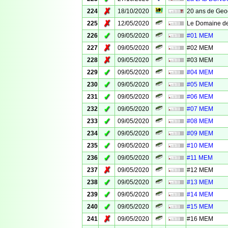
✗
224
18/10/2020
20 ans de Geo
✗
225
12/05/2020
Le Domaine de
✓
226
09/05/2020
#01 MEM
✗
227
09/05/2020
#02 MEM
✗
228
09/05/2020
#03 MEM
✓
229
09/05/2020
#04 MEM
✓
230
09/05/2020
#05 MEM
✓
231
09/05/2020
#06 MEM
✓
232
09/05/2020
#07 MEM
✓
233
09/05/2020
#08 MEM
✓
234
09/05/2020
#09 MEM
✓
235
09/05/2020
#10 MEM
✓
236
09/05/2020
#11 MEM
✗
237
09/05/2020
#12 MEM
✓
238
09/05/2020
#13 MEM
✓
239
09/05/2020
#14 MEM
✓
240
09/05/2020
#15 MEM
✗
241
09/05/2020
#16 MEM