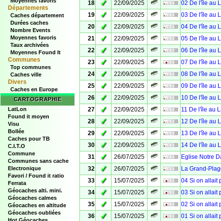
Moyennes favoris
✓
18
22/09/2025
02 De l'île au 
Départements
✓
19
22/09/2025
03 De l'île au 
Caches département
Durées caches
✓
20
22/09/2025
04 De l'île au 
Nombre Events
✓
Moyennes favoris
21
22/09/2025
05 De l'île au 
Taux archivées
✓
22
22/09/2025
06 De l'île au 
Moyennes Found It
Communes
✓
23
22/09/2025
07 De l'île au 
Top communes
✓
24
22/09/2025
08 De l'île au 
Caches ville
Divers
✓
25
22/09/2025
09 De l'île au 
Caches en Europe
✓
26
22/09/2025
10 De l'île au 
CARTOGRAPHIE
✓
LatLon
27
22/09/2025
11 De l'île au 
Found it moyen
✓
28
22/09/2025
12 De l'île au 
Visu
Bollée
✓
29
22/09/2025
13 De l'île au 
Caches pour TB
✓
30
22/09/2025
14 De l'île au 
C.I.T.O
Commune
✓
31
26/07/2025
Eglise Notre 
Communes sans cache
✓
Electronique
32
26/07/2025
La Grand-Plag
Favori / Found it ratio
✓
33
15/07/2025
04 Si on allait
Ferrata
Géocaches alti. mini.
✓
34
15/07/2025
03 Si on allait
Géocaches calmes
✓
35
15/07/2025
02 Si on allait
Géocaches en altitude
Géocaches oubliées
✓
36
15/07/2025
01 Si on allait
Hot Géocaches