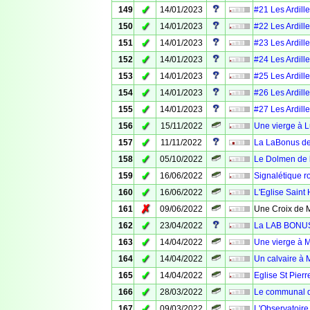
✓
149
14/01/2023
#21 Les Ardille
✓
150
14/01/2023
#22 Les Ardille
✓
151
14/01/2023
#23 Les Ardille
✓
152
14/01/2023
#24 Les Ardille
✓
153
14/01/2023
#25 Les Ardille
✓
154
14/01/2023
#26 Les Ardille
✓
155
14/01/2023
#27 Les Ardille
✓
156
15/11/2022
Une vierge à 
✓
157
11/11/2022
La LaBonus de
✓
158
05/10/2022
Le Dolmen de l
✓
159
16/06/2022
Signalétique ro
✓
160
16/06/2022
L'Eglise Saint 
✗
161
09/06/2022
Une Croix de M
✓
162
23/04/2022
La LAB BONUS 
✓
163
14/04/2022
Une vierge à 
✓
164
14/04/2022
Un calvaire à 
✓
165
14/04/2022
Eglise St Pier
✓
166
28/03/2022
Le communal d
✓
167
09/03/2022
L'Observatoire