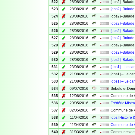
✗
522
28/08/2016
[dbs2]–Balade 
✓
523
28/08/2016
[dbs2]–Balade 
✗
524
28/08/2016
[dbs2]–Balade 
✓
525
28/08/2016
[dbs2]–Balade 
✓
526
28/08/2016
[dbs2]–Balade 
✓
527
28/08/2016
[dbs2]–Balade 
✗
528
28/08/2016
[dbs2]–Balade 
✓
529
28/08/2016
[dbs2]–Balade 
✓
530
28/08/2016
[dbs2]–Balade 
✓
531
23/08/2016
[dbs1] – Le ca
✗
532
21/08/2016
[dbs1] – Le ca
✓
533
21/08/2016
[dbs1] – Le ca
✗
534
09/07/2016
Sébélo et Domi
✗
535
12/06/2016
Commune de Ve
✓
536
20/05/2016
Frédéric Mistra
✗
537
02/05/2016
Commune de Ve
✓
538
11/04/2016
[dbs] Histoire 
✓
539
11/04/2016
Commune de Ve
✗
540
31/03/2016
Communes de 