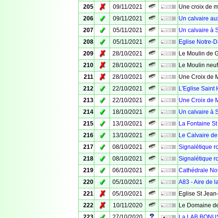
✗
205
09/11/2021
Une croix de m
✓
206
09/11/2021
Un calvaire au
✓
207
05/11/2021
Un calvaire à 
✓
208
05/11/2021
Eglise Notre-
✗
209
28/10/2021
Le Moulin de 
✗
210
28/10/2021
Le Moulin neuf
✗
211
28/10/2021
Une Croix de 
✓
212
22/10/2021
L'Eglise Saint 
✓
213
22/10/2021
Une Croix de M
✓
214
18/10/2021
Un calvaire à 
✓
215
13/10/2021
La Fontaine St
✓
216
13/10/2021
Le Calvaire de
✓
217
08/10/2021
Signalétique ro
✓
218
08/10/2021
Signalétique ro
✓
219
06/10/2021
Cathédrale No
✓
220
05/10/2021
A83 - Aire de 
✗
221
05/10/2021
Eglise St Jean
✗
222
10/11/2020
Le Domaine de
✓
223
27/10/2020
La LAB BONUS -