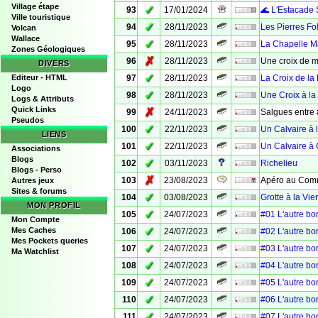
Village étape
✓
93
17/01/2024
🌊 L'Estacade 
Ville touristique
✓
94
28/11/2023
Les Pierres Fo
Volcan
Wallace
✓
95
28/11/2023
La Chapelle M
Zones Géologiques
✗
96
28/11/2023
Une croix de 
DIVERS
✓
Editeur - HTML
97
28/11/2023
La Croix de la
Logo
✓
98
28/11/2023
Une Croix à la
Logs & Attributs
Quick Links
✗
99
24/11/2023
Salgues entre 
Pseudos
✓
100
22/11/2023
Un Calvaire à 
LIENS
✓
101
22/11/2023
Un Calvaire à
Associations
Blogs
✓
102
03/11/2023
Richelieu
Blogs - Perso
✗
103
23/08/2023
Apéro au Com
Autres jeux
Sites & forums
✓
104
03/08/2023
Grotte à la Vie
MON PROFIL
✓
105
24/07/2023
#01 L'autre bo
Mon Compte
✓
Mes Caches
106
24/07/2023
#02 L'autre bo
Mes Pockets queries
✓
107
24/07/2023
#03 L'autre bo
Ma Watchlist
✓
108
24/07/2023
#04 L'autre bo
✓
109
24/07/2023
#05 L'autre bo
✓
110
24/07/2023
#06 L'autre bo
✓
111
24/07/2023
#07 L'autre bo