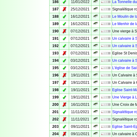
✓
186
11/01/2022
La Tonnelle d
✗
187
25/12/2021
Signalétique ro
✓
188
16/12/2021
Le Moulin de l
✓
189
16/12/2021
Le Menhir de l
✗
190
07/12/2021
Une vierge à S
✓
191
07/12/2021
Un calvaire à S
✓
192
07/12/2021
Un calvaire à S
✗
193
07/12/2021
Eglise St Deni
✓
194
03/12/2021
Un calvaire à S
✓
195
03/12/2021
L'église de Sai
✗
196
19/11/2021
Un Calvaire à 
✗
197
19/11/2021
Un Calvaire à
✓
198
19/11/2021
Eglise Saint-M
✓
199
19/11/2021
Une Vierge à 
✗
200
16/11/2021
Une Croix de 
✓
201
11/11/2021
Signalétique r
✗
202
11/11/2021
Signalétique r
✓
203
09/11/2021
Eglise Saint-
✗
204
09/11/2021
Un calvaire à 