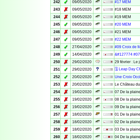
✓
242
09/05/2020
#17 MEM
✗
243
09/05/2020
#18 MEM
✗
244
09/05/2020
#19 MEM
✓
245
09/05/2020
#20 MEM
✗
246
09/05/2020
#21 MEM
✓
247
09/05/2020
#22 MEM
✓
248
27/04/2020
#09 Croix de 
✓
249
14/04/2020
&#127774 #07 
✗
250
29/02/2020
29 février : Le 
✓
🗓 Leap Day C
251
29/02/2020
✓
252
20/02/2020
Une Croix Occ
✗
253
20/02/2020
Le Château du
✗
254
19/02/2020
07 De la plaine
✗
255
19/02/2020
08 De la plaine
✗
256
19/02/2020
09 De la plaine
✗
257
18/02/2020
01 De la plaine
✗
258
18/02/2020
02 De la plaine
✗
259
18/02/2020
03 De la plaine
✗
260
18/02/2020
04 De la plaine