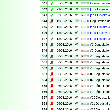
✓
541
31/03/2016
Communes de V
✓
542
29/03/2016
[dbs] Faites un
✓
543
22/03/2016
[dbs] Histoire 
✗
544
19/03/2016
Dégustation d
✓
545
18/03/2016
[dbs] Histoire
✓
546
18/03/2016
[dbs] Le calv
✓
547
18/03/2016
[dbs] Histoire 
✗
548
06/03/2016
#1 Dégustation
✗
549
06/03/2016
#2 Dégustation
✗
550
06/03/2016
#3 Dégustation
✗
551
06/03/2016
#4 Dégustation
✗
552
06/03/2016
#5 Dégustation
✗
553
06/03/2016
#6 Dégustation
✗
554
06/03/2016
#7 Dégustation
✗
555
06/03/2016
#8 Dégustation
✗
556
06/03/2016
#9 Dégustation
✗
557
06/03/2016
#10 Dégustati
✗
558
06/03/2016
#11 Dégustati
✗
559
06/03/2016
#12 Dégustati