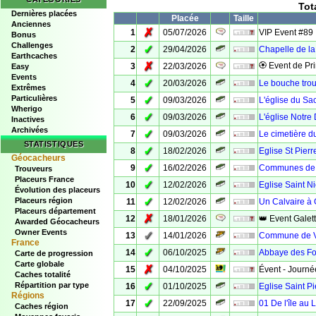
Tot
Dernières placées
Placée
Taille
Anciennes
✗
1
05/07/2026
VIP Event #89
Bonus
Challenges
✓
2
29/04/2026
Chapelle de la
Earthcaches
✗
🏵 Event de Pr
3
22/03/2026
Easy
Events
✓
4
20/03/2026
Le bouche trou
Extrêmes
Particulières
✓
5
09/03/2026
L'église du Sa
Wherigo
✓
6
09/03/2026
L'église Notr
Inactives
Archivées
✓
7
09/03/2026
Le cimetière du
STATISTIQUES
✓
8
18/02/2026
Eglise St Pier
Géocacheurs
✓
9
16/02/2026
Communes de 
Trouveurs
Placeurs France
✓
10
12/02/2026
Eglise Saint N
Évolution des placeurs
✓
Placeurs région
11
12/02/2026
Un Calvaire à
Placeurs département
✗
12
18/01/2026
👑 Event Galet
Awarded Géocacheurs
Owner Events
✓
13
14/01/2026
Commune de V
France
✓
14
06/10/2025
Abbaye des Fo
Carte de progression
Carte globale
✗
15
04/10/2025
Évent - Journée
Caches totalité
✓
Répartition par type
16
01/10/2025
Eglise Saint P
Régions
✓
17
22/09/2025
01 De l'île au 
Caches région