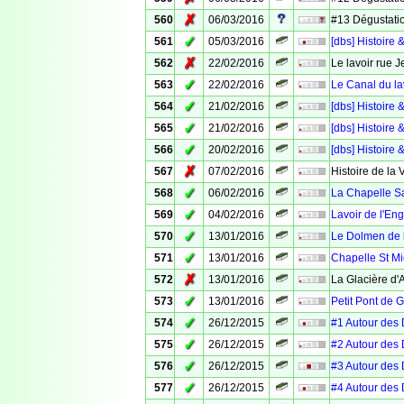
✗
560
06/03/2016
#13 Dégustatio
✓
561
05/03/2016
[dbs] Histoir
✗
562
22/02/2016
Le lavoir rue 
✓
563
22/02/2016
Le Canal du la
✓
564
21/02/2016
[dbs] Histoire 
✓
565
21/02/2016
[dbs] Histoire 
✓
566
20/02/2016
[dbs] Histoire 
✗
567
07/02/2016
Histoire de la 
✓
568
06/02/2016
La Chapelle S
✓
569
04/02/2016
Lavoir de l'Eng
✓
570
13/01/2016
Le Dolmen de 
✓
571
13/01/2016
Chapelle St Mi
✗
572
13/01/2016
La Glacière d
✓
573
13/01/2016
Petit Pont de 
✓
574
26/12/2015
#1 Autour des 
✓
575
26/12/2015
#2 Autour des
✓
576
26/12/2015
#3 Autour des 
✓
577
26/12/2015
#4 Autour des 