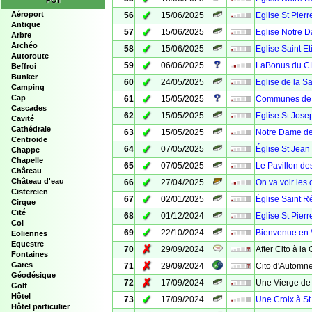
POI
✓
Aéroport
56
15/06/2025
Eglise St Pierr
Antique
✓
57
15/06/2025
Eglise Notre D
Arbre
Archéo
✓
58
15/06/2025
Eglise Saint E
Autoroute
✓
59
06/06/2025
LaBonus du C
Beffroi
Bunker
✓
60
24/05/2025
Eglise de la Sa
Camping
✓
Cap
61
15/05/2025
Communes de V
Cascades
✓
62
15/05/2025
Eglise St Jose
Cavité
Cathédrale
✓
63
15/05/2025
Notre Dame de
Centroide
✓
64
07/05/2025
Église St Jean 
Chappe
Chapelle
✓
65
07/05/2025
Le Pavillon d
Château
✓
Château d'eau
66
27/04/2025
On va voir les
Cistercien
✓
67
02/01/2025
Église Saint R
Cirque
Cité
✓
68
01/12/2024
Eglise St Pierr
Col
✓
69
22/10/2024
Bienvenue en
Eoliennes
Equestre
✗
70
29/09/2024
After Cito à la
Fontaines
✗
Gares
71
29/09/2024
Cito d'Automne
Géodésique
✗
72
17/09/2024
Une Vierge de 
Golf
Hôtel
✓
73
17/09/2024
Une Croix à St
Hôtel particulier