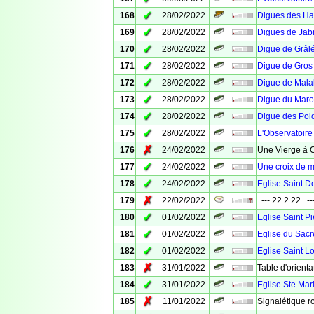
✓
168
28/02/2022
Digues des Hab
✓
169
28/02/2022
Digues de Jabr
✓
170
28/02/2022
Digue de Grâl
✓
171
28/02/2022
Digue de Gros
✓
172
28/02/2022
Digue de Mala
✓
173
28/02/2022
Digue du Maro
✓
174
28/02/2022
Digue des Pol
✓
175
28/02/2022
L'Observatoire
✗
176
24/02/2022
Une Vierge à 
✓
177
24/02/2022
Une croix de m
✓
178
24/02/2022
Eglise Saint D
✗
179
22/02/2022
..--- 22 2 22 ..--
✓
180
01/02/2022
Eglise Saint Pi
✓
181
01/02/2022
Eglise du Sacr
✓
182
01/02/2022
Eglise Saint L
✗
183
31/01/2022
Table d'orienta
✓
184
31/01/2022
Eglise Ste Mar
✗
185
11/01/2022
Signalétique r