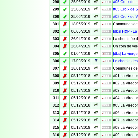
✓
298
25/06/2019
#05 Croix de 
✓
299
25/06/2019
#05 Croix de S
✓
300
25/06/2019
#02 Croix de 
✗
301
18/05/2019
Communes de 
✓
302
06/05/2019
[dbs] H&P - La
✗
303
26/04/2019
La cheminée d
✗
304
26/04/2019
Un coin de ver
✓
305
01/04/2019
[dbs] La vierg
✓
306
17/03/2019
Le chemin des
✗
307
18/01/2019
Communes de V
✗
308
05/12/2018
#01 La Viredo
✗
309
05/12/2018
#02 La Viredo
✗
310
05/12/2018
#03 La Viredo
✗
311
05/12/2018
#04 La Viredo
✗
312
05/12/2018
#05 La Viredo
✗
313
05/12/2018
#06 La Viredo
✗
314
05/12/2018
#07 La Viredo
✗
315
05/12/2018
#08 La Viredo
✗
316
05/12/2018
#09 La Viredo