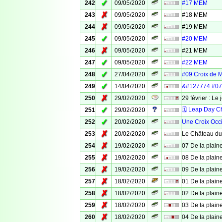
✓
242
09/05/2020
#17 MEM
✗
243
09/05/2020
#18 MEM
✗
244
09/05/2020
#19 MEM
✓
245
09/05/2020
#20 MEM
✗
246
09/05/2020
#21 MEM
✓
247
09/05/2020
#22 MEM
✓
248
27/04/2020
#09 Croix de 
✓
249
14/04/2020
&#127774 #07 
✗
250
29/02/2020
29 février : Le 
✓
🗓 Leap Day C
251
29/02/2020
✓
252
20/02/2020
Une Croix Occ
✗
253
20/02/2020
Le Château du
✗
254
19/02/2020
07 De la plaine
✗
255
19/02/2020
08 De la plaine
✗
256
19/02/2020
09 De la plaine
✗
257
18/02/2020
01 De la plaine
✗
258
18/02/2020
02 De la plaine
✗
259
18/02/2020
03 De la plaine
✗
260
18/02/2020
04 De la plaine