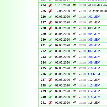
✗
224
18/10/2020
20 ans de Geo
✗
225
12/05/2020
Le Domaine de
✓
226
09/05/2020
#01 MEM
✗
227
09/05/2020
#02 MEM
✗
228
09/05/2020
#03 MEM
✓
229
09/05/2020
#04 MEM
✓
230
09/05/2020
#05 MEM
✓
231
09/05/2020
#06 MEM
✓
232
09/05/2020
#07 MEM
✓
233
09/05/2020
#08 MEM
✓
234
09/05/2020
#09 MEM
✓
235
09/05/2020
#10 MEM
✓
236
09/05/2020
#11 MEM
✗
237
09/05/2020
#12 MEM
✓
238
09/05/2020
#13 MEM
✓
239
09/05/2020
#14 MEM
✓
240
09/05/2020
#15 MEM
✗
241
09/05/2020
#16 MEM