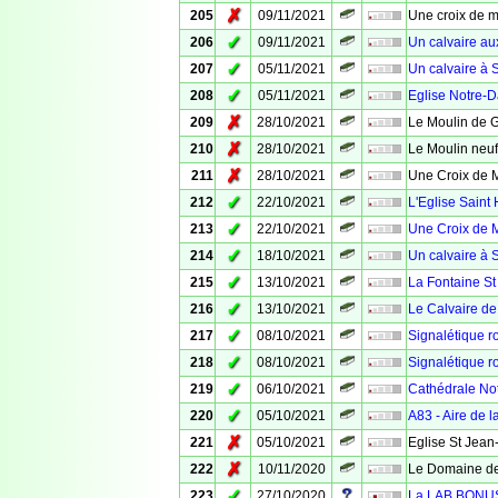
✗
205
09/11/2021
Une croix de m
✓
206
09/11/2021
Un calvaire au
✓
207
05/11/2021
Un calvaire à 
✓
208
05/11/2021
Eglise Notre-
✗
209
28/10/2021
Le Moulin de 
✗
210
28/10/2021
Le Moulin neuf
✗
211
28/10/2021
Une Croix de 
✓
212
22/10/2021
L'Eglise Saint 
✓
213
22/10/2021
Une Croix de M
✓
214
18/10/2021
Un calvaire à 
✓
215
13/10/2021
La Fontaine St
✓
216
13/10/2021
Le Calvaire de
✓
217
08/10/2021
Signalétique ro
✓
218
08/10/2021
Signalétique ro
✓
219
06/10/2021
Cathédrale No
✓
220
05/10/2021
A83 - Aire de 
✗
221
05/10/2021
Eglise St Jean
✗
222
10/11/2020
Le Domaine de
✓
223
27/10/2020
La LAB BONUS -