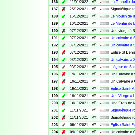
✓
186
11/01/2022
La Tonnelle d
✗
187
25/12/2021
Signalétique ro
✓
188
16/12/2021
Le Moulin de l
✓
189
16/12/2021
Le Menhir de l
✗
190
07/12/2021
Une vierge à S
✓
191
07/12/2021
Un calvaire à S
✓
192
07/12/2021
Un calvaire à S
✗
193
07/12/2021
Eglise St Deni
✓
194
03/12/2021
Un calvaire à S
✓
195
03/12/2021
L'église de Sai
✗
196
19/11/2021
Un Calvaire à 
✗
197
19/11/2021
Un Calvaire à
✓
198
19/11/2021
Eglise Saint-M
✓
199
19/11/2021
Une Vierge à 
✗
200
16/11/2021
Une Croix de 
✓
201
11/11/2021
Signalétique r
✗
202
11/11/2021
Signalétique r
✓
203
09/11/2021
Eglise Saint-
✗
204
09/11/2021
Un calvaire à 