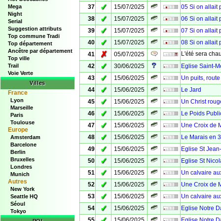
✓
Mega
37
15/07/2025
05 Si on allait
Night
✓
38
15/07/2025
06 Si on allait
Serial
Suggestion attributs
✓
39
15/07/2025
07 Si on allait
Top commune Tradi
✓
40
15/07/2025
08 Si on allait
Top département
Ancêtre par département
✗
L'été sera chau
41
05/07/2025
Top ville
✓
Trail
42
30/06/2025
Eglise Saint-M
Voie Verte
✓
43
15/06/2025
Un puits, rout
Villes
✓
44
15/06/2025
Le Jard
France
Lyon
✓
45
15/06/2025
Un Christ roug
Marseille
✓
46
15/06/2025
Le Poids Publi
Paris
Toulouse
✓
47
15/06/2025
Une Croix de M
Europe
✓
48
15/06/2025
Le Marais en 
Amsterdam
Barcelone
✓
49
15/06/2025
Eglise St Jean-
Berlin
Bruxelles
✓
50
15/06/2025
Eglise St Nicol
Londres
✓
51
15/06/2025
Un calvaire au
Munich
Autres
✓
52
15/06/2025
Une Croix de 
New York
✓
53
15/06/2025
Un calvaire aux
Seattle HQ
Séoul
✓
54
15/06/2025
Eglise Notre 
Tokyo
✓
55
15/06/2025
Eglise Notre D