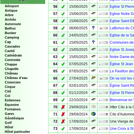
POI
✓
Aéroport
56
15/06/2025
Eglise St Pierr
Antique
✓
57
15/06/2025
Eglise Notre D
Arbre
Archéo
✓
58
15/06/2025
Eglise Saint E
Autoroute
✓
59
06/06/2025
LaBonus du C
Beffroi
Bunker
✓
60
24/05/2025
Eglise de la Sa
Camping
✓
Cap
61
15/05/2025
Communes de V
Cascades
✓
62
15/05/2025
Eglise St Jose
Cavité
Cathédrale
✓
63
15/05/2025
Notre Dame de
Centroide
✓
64
07/05/2025
Église St Jean 
Chappe
Chapelle
✓
65
07/05/2025
Le Pavillon d
Château
✓
Château d'eau
66
27/04/2025
On va voir les
Cistercien
✓
67
02/01/2025
Église Saint R
Cirque
Cité
✓
68
01/12/2024
Eglise St Pierr
Col
✓
69
22/10/2024
Bienvenue en
Eoliennes
Equestre
✗
70
29/09/2024
After Cito à la
Fontaines
✗
Gares
71
29/09/2024
Cito d'Automne
Géodésique
✗
72
17/09/2024
Une Vierge de 
Golf
Hôtel
✓
73
17/09/2024
Une Croix à St
Hôtel particulier