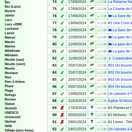
✓
74
17/09/2024
La Réserve Nat
Îles
Îles (Lacs)
✓
75
17/09/2024
Le Champ de F
Illustre
✓
Jardin
76
17/09/2024
🚂 La Gare de 
Lacs
✓
77
13/09/2024
#1 Une Croix à
Lacs +2000
Lachaise
✓
78
12/09/2024
🚂 La Gare de
Lavoir
✓
79
12/09/2024
🚂 La gare de 
Manoir
Marais
✓
80
12/09/2024
🚂 La gare de 
Marina
✓
Médiévale
81
12/09/2024
🚂 La gare de T
Méridien
✓
82
11/09/2024
🍼 Coopérative
Moulin (eau)
Moulin (vent)
✓
83
25/07/2024
#01 On boucle 
Musée
✓
84
25/07/2024
#02 On boucle 
Musique
Parc
✓
85
25/07/2024
#03 On boucle 
Parc à thème
✓
Phare
86
25/07/2024
#04 On boucle 
Plage
✓
87
13/06/2024
Un calvaire à 
Refuge
Rocher
✓
88
31/03/2024
Eglise St Nico
Statue
✗
89
17/03/2024
#3 Plantes et
Summit
UNESCO
✗
90
25/02/2024
#2 Nichoirs -
Université
✗
Vauban
91
29/01/2024
#1 Livres - T
Velib
✓
92
24/01/2024
Un calvaire à M
Village (plus beau)