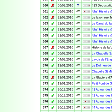
✗
560
06/03/2016
#13 Dégustatio
✓
561
05/03/2016
[dbs] Histoir
✗
562
22/02/2016
Le lavoir rue 
✓
563
22/02/2016
Le Canal du la
✓
564
21/02/2016
[dbs] Histoire 
✓
565
21/02/2016
[dbs] Histoire 
✓
566
20/02/2016
[dbs] Histoire 
✗
567
07/02/2016
Histoire de la 
✓
568
06/02/2016
La Chapelle S
✓
569
04/02/2016
Lavoir de l'Eng
✓
570
13/01/2016
Le Dolmen de 
✓
571
13/01/2016
Chapelle St Mi
✗
572
13/01/2016
La Glacière d
✓
573
13/01/2016
Petit Pont de 
✓
574
26/12/2015
#1 Autour des 
✓
575
26/12/2015
#2 Autour des
✓
576
26/12/2015
#3 Autour des 
✓
577
26/12/2015
#4 Autour des 