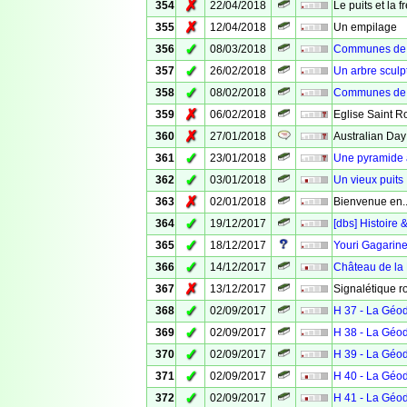
✗
354
22/04/2018
Le puits et la 
✗
355
12/04/2018
Un empilage
✓
356
08/03/2018
Communes de V
✓
357
26/02/2018
Un arbre sculp
✓
358
08/02/2018
Communes de 
✗
359
06/02/2018
Eglise Saint R
✗
360
27/01/2018
Australian Day
✓
361
23/01/2018
Une pyramide
✓
362
03/01/2018
Un vieux puits
✗
363
02/01/2018
Bienvenue en..
✓
364
19/12/2017
[dbs] Histoire 
✓
365
18/12/2017
Youri Gagarin
✓
366
14/12/2017
Château de la
✗
367
13/12/2017
Signalétique r
✓
368
02/09/2017
H 37 - La Géo
✓
369
02/09/2017
H 38 - La Géo
✓
370
02/09/2017
H 39 - La Géo
✓
371
02/09/2017
H 40 - La Géo
✓
372
02/09/2017
H 41 - La Géo