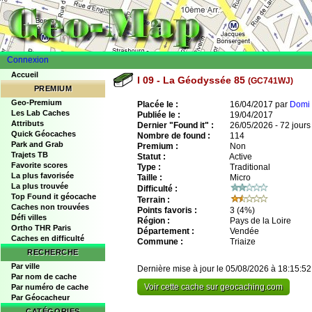
Connexion
Accueil
I 09 - La Géodyssée 85
(GC741WJ)
PREMIUM
Geo-Premium
Placée le :
16/04/2017 par
Domi 
Les Lab Caches
Publiée le :
19/04/2017
Attributs
Dernier "Found it" :
26/05/2026 - 72 jours
Quick Géocaches
Nombre de found :
114
Park and Grab
Premium :
Non
Trajets TB
Statut :
Active
Favorite scores
Type :
Traditional
La plus favorisée
Taille :
Micro
La plus trouvée
Difficulté :
Top Found it géocache
Terrain :
Caches non trouvées
Points favoris :
3
(4%)
Défi villes
Région :
Pays de la Loire
Ortho THR Paris
Département :
Vendée
Caches en difficulté
Commune :
Triaize
RECHERCHE
Par ville
Dernière mise à jour le 05/08/2026 à 18:15:52
Par nom de cache
Voir cette cache sur geocaching.com
Par numéro de cache
Par Géocacheur
CATÉGORIES