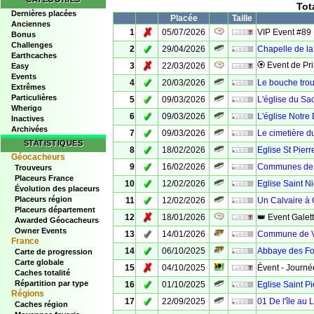
Tot
Dernières placées
Placée
Taille
Anciennes
✗
1
05/07/2026
VIP Event #89
Bonus
Challenges
✓
2
29/04/2026
Chapelle de la
Earthcaches
✗
🏵 Event de Pr
3
22/03/2026
Easy
Events
✓
4
20/03/2026
Le bouche trou
Extrêmes
Particulières
✓
5
09/03/2026
L'église du Sa
Wherigo
✓
6
09/03/2026
L'église Notr
Inactives
Archivées
✓
7
09/03/2026
Le cimetière du
STATISTIQUES
✓
8
18/02/2026
Eglise St Pier
Géocacheurs
✓
9
16/02/2026
Communes de 
Trouveurs
Placeurs France
✓
10
12/02/2026
Eglise Saint N
Évolution des placeurs
✓
Placeurs région
11
12/02/2026
Un Calvaire à
Placeurs département
✗
12
18/01/2026
👑 Event Galet
Awarded Géocacheurs
Owner Events
✓
13
14/01/2026
Commune de V
France
✓
14
06/10/2025
Abbaye des Fo
Carte de progression
Carte globale
✗
15
04/10/2025
Évent - Journée
Caches totalité
✓
Répartition par type
16
01/10/2025
Eglise Saint P
Régions
✓
17
22/09/2025
01 De l'île au 
Caches région