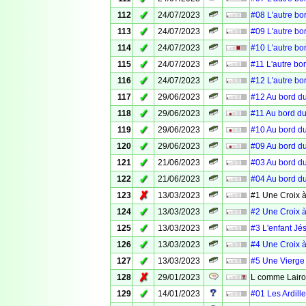
✓
112
24/07/2023
#08 L'autre bo
✓
113
24/07/2023
#09 L'autre bo
✓
114
24/07/2023
#10 L'autre bo
✓
115
24/07/2023
#11 L'autre bo
✓
116
24/07/2023
#12 L'autre bo
✓
117
29/06/2023
#12 Au bord du
✓
118
29/06/2023
#11 Au bord du
✓
119
29/06/2023
#10 Au bord du
✓
120
29/06/2023
#09 Au bord du
✓
121
21/06/2023
#03 Au bord du
✓
122
21/06/2023
#04 Au bord du
✗
123
13/03/2023
#1 Une Croix à
✓
124
13/03/2023
#2 Une Croix à
✓
125
13/03/2023
#3 L'enfant Jé
✓
126
13/03/2023
#4 Une Croix à
✓
127
13/03/2023
#5 Une Vierge 
✗
128
29/01/2023
L comme Lair
✓
129
14/01/2023
#01 Les Ardille