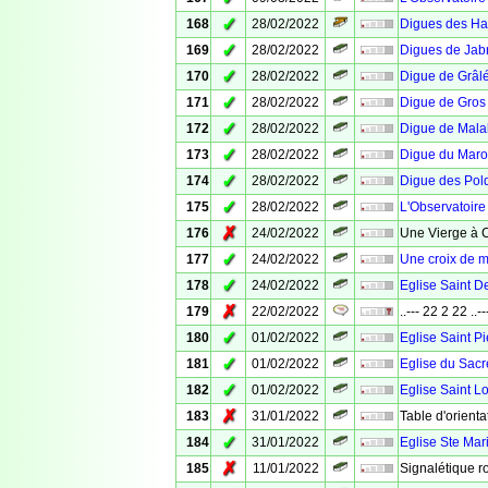
✓
168
28/02/2022
Digues des Hab
✓
169
28/02/2022
Digues de Jabr
✓
170
28/02/2022
Digue de Grâl
✓
171
28/02/2022
Digue de Gros
✓
172
28/02/2022
Digue de Mala
✓
173
28/02/2022
Digue du Maro
✓
174
28/02/2022
Digue des Pol
✓
175
28/02/2022
L'Observatoire
✗
176
24/02/2022
Une Vierge à 
✓
177
24/02/2022
Une croix de m
✓
178
24/02/2022
Eglise Saint D
✗
179
22/02/2022
..--- 22 2 22 ..--
✓
180
01/02/2022
Eglise Saint Pi
✓
181
01/02/2022
Eglise du Sacr
✓
182
01/02/2022
Eglise Saint L
✗
183
31/01/2022
Table d'orienta
✓
184
31/01/2022
Eglise Ste Mar
✗
185
11/01/2022
Signalétique r