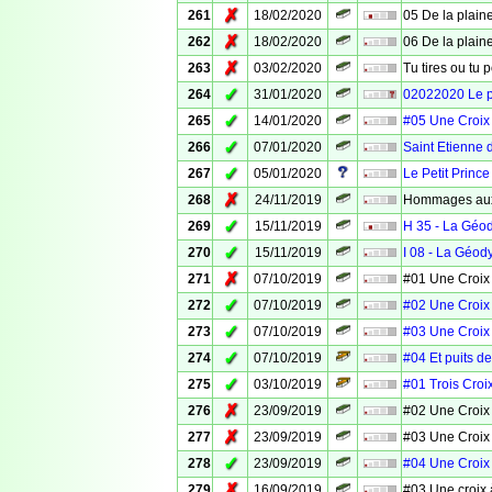
✗
261
18/02/2020
05 De la plaine
✗
262
18/02/2020
06 De la plaine
✗
263
03/02/2020
Tu tires ou tu 
✓
264
31/01/2020
02022020 Le 
✓
265
14/01/2020
#05 Une Croix
✓
266
07/01/2020
Saint Etienne 
✓
267
05/01/2020
Le Petit Prince
✗
268
24/11/2019
Hommages aux
✓
269
15/11/2019
H 35 - La Géo
✓
270
15/11/2019
I 08 - La Géod
✗
271
07/10/2019
#01 Une Croix
✓
272
07/10/2019
#02 Une Croix
✓
273
07/10/2019
#03 Une Croix
✓
274
07/10/2019
#04 Et puits d
✓
275
03/10/2019
#01 Trois Croi
✗
276
23/09/2019
#02 Une Croix
✗
277
23/09/2019
#03 Une Croix
✓
278
23/09/2019
#04 Une Croix
✗
279
16/09/2019
#03 Une croix 