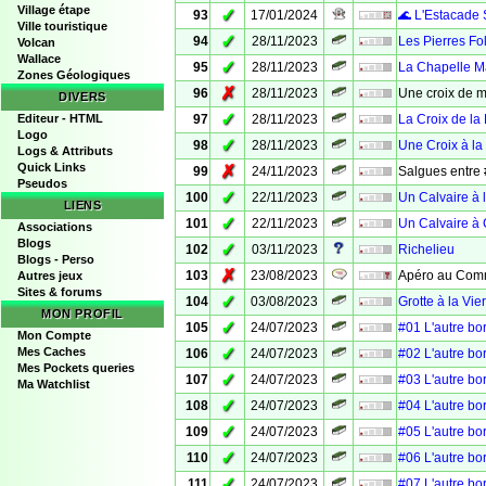
Village étape
✓
93
17/01/2024
🌊 L'Estacade 
Ville touristique
✓
94
28/11/2023
Les Pierres Fo
Volcan
Wallace
✓
95
28/11/2023
La Chapelle M
Zones Géologiques
✗
96
28/11/2023
Une croix de 
DIVERS
✓
Editeur - HTML
97
28/11/2023
La Croix de la
Logo
✓
98
28/11/2023
Une Croix à la
Logs & Attributs
Quick Links
✗
99
24/11/2023
Salgues entre 
Pseudos
✓
100
22/11/2023
Un Calvaire à 
LIENS
✓
101
22/11/2023
Un Calvaire à
Associations
Blogs
✓
102
03/11/2023
Richelieu
Blogs - Perso
✗
103
23/08/2023
Apéro au Com
Autres jeux
Sites & forums
✓
104
03/08/2023
Grotte à la Vie
MON PROFIL
✓
105
24/07/2023
#01 L'autre bo
Mon Compte
✓
Mes Caches
106
24/07/2023
#02 L'autre bo
Mes Pockets queries
✓
107
24/07/2023
#03 L'autre bo
Ma Watchlist
✓
108
24/07/2023
#04 L'autre bo
✓
109
24/07/2023
#05 L'autre bo
✓
110
24/07/2023
#06 L'autre bo
✓
111
24/07/2023
#07 L'autre bo