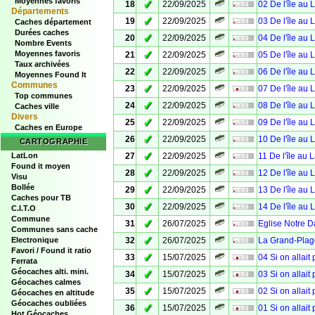
Moyennes favoris
✓
18
22/09/2025
02 De l'île au 
Départements
✓
19
22/09/2025
03 De l'île au 
Caches département
Durées caches
✓
20
22/09/2025
04 De l'île au 
Nombre Events
✓
Moyennes favoris
21
22/09/2025
05 De l'île au 
Taux archivées
✓
22
22/09/2025
06 De l'île au 
Moyennes Found It
Communes
✓
23
22/09/2025
07 De l'île au 
Top communes
✓
24
22/09/2025
08 De l'île au 
Caches ville
Divers
✓
25
22/09/2025
09 De l'île au 
Caches en Europe
✓
26
22/09/2025
10 De l'île au 
CARTOGRAPHIE
✓
LatLon
27
22/09/2025
11 De l'île au 
Found it moyen
✓
28
22/09/2025
12 De l'île au 
Visu
Bollée
✓
29
22/09/2025
13 De l'île au 
Caches pour TB
✓
30
22/09/2025
14 De l'île au 
C.I.T.O
Commune
✓
31
26/07/2025
Eglise Notre 
Communes sans cache
✓
Electronique
32
26/07/2025
La Grand-Plag
Favori / Found it ratio
✓
33
15/07/2025
04 Si on allait
Ferrata
Géocaches alti. mini.
✓
34
15/07/2025
03 Si on allait
Géocaches calmes
✓
35
15/07/2025
02 Si on allait
Géocaches en altitude
Géocaches oubliées
✓
36
15/07/2025
01 Si on allait
Hot Géocaches