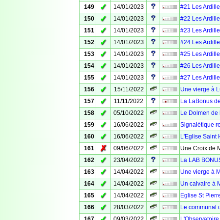
✓
149
14/01/2023
#21 Les Ardille
✓
150
14/01/2023
#22 Les Ardille
✓
151
14/01/2023
#23 Les Ardille
✓
152
14/01/2023
#24 Les Ardille
✓
153
14/01/2023
#25 Les Ardille
✓
154
14/01/2023
#26 Les Ardille
✓
155
14/01/2023
#27 Les Ardille
✓
156
15/11/2022
Une vierge à 
✓
157
11/11/2022
La LaBonus de
✓
158
05/10/2022
Le Dolmen de l
✓
159
16/06/2022
Signalétique ro
✓
160
16/06/2022
L'Eglise Saint 
✗
161
09/06/2022
Une Croix de M
✓
162
23/04/2022
La LAB BONUS 
✓
163
14/04/2022
Une vierge à 
✓
164
14/04/2022
Un calvaire à 
✓
165
14/04/2022
Eglise St Pier
✓
166
28/03/2022
Le communal d
✓
167
09/03/2022
L'Observatoire