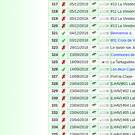
✗
317
05/12/2018
#10 La Viredo
✗
318
05/12/2018
#11 La Viredo
✗
319
05/12/2018
#12 La Viredo
✗
320
05/12/2018
#13 La Viredo
✓
321
04/12/2018
Bienvenue à...
✓
322
03/12/2018
#01 Croix de 
✗
323
29/11/2018
Le lavoir rue 
✓
324
23/09/2018
Communes de 
✗
325
18/09/2018
La Tartuguière
✓
326
14/09/2018
Les deux Cyprè
✗
327
14/08/2018
Port-la-Claye -
✗
328
23/04/2018
[LHAV]#01 Latt
✗
329
23/04/2018
[LHAV] #02 Lat
✗
330
23/04/2018
[LHAV] #03 Lat
✗
331
23/04/2018
[LHAV] #04 Lat
✗
332
23/04/2018
[LHAV] #05 Lat
✗
333
23/04/2018
[LHAV] #06 Lat
✗
334
23/04/2018
[LHAV] #07 Lat
✗
335
23/04/2018
[LHAV] #08 Lat