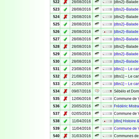
✗
522
28/08/2016
[dbs2]–Balade 
✓
523
28/08/2016
[dbs2]–Balade 
✗
524
28/08/2016
[dbs2]–Balade 
✓
525
28/08/2016
[dbs2]–Balade 
✓
526
28/08/2016
[dbs2]–Balade 
✓
527
28/08/2016
[dbs2]–Balade 
✗
528
28/08/2016
[dbs2]–Balade 
✓
529
28/08/2016
[dbs2]–Balade 
✓
530
28/08/2016
[dbs2]–Balade 
✓
531
23/08/2016
[dbs1] – Le ca
✗
532
21/08/2016
[dbs1] – Le ca
✓
533
21/08/2016
[dbs1] – Le ca
✗
534
09/07/2016
Sébélo et Domi
✗
535
12/06/2016
Commune de Ve
✓
536
20/05/2016
Frédéric Mistra
✗
537
02/05/2016
Commune de Ve
✓
538
11/04/2016
[dbs] Histoire 
✓
539
11/04/2016
Commune de Ve
✗
540
31/03/2016
Communes de 