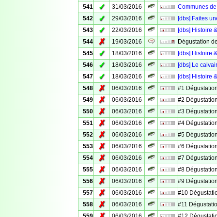
✓
541
31/03/2016
Communes de V
✓
542
29/03/2016
[dbs] Faites un
✓
543
22/03/2016
[dbs] Histoire 
✗
544
19/03/2016
Dégustation d
✓
545
18/03/2016
[dbs] Histoire
✓
546
18/03/2016
[dbs] Le calv
✓
547
18/03/2016
[dbs] Histoire 
✗
548
06/03/2016
#1 Dégustation
✗
549
06/03/2016
#2 Dégustation
✗
550
06/03/2016
#3 Dégustation
✗
551
06/03/2016
#4 Dégustation
✗
552
06/03/2016
#5 Dégustation
✗
553
06/03/2016
#6 Dégustation
✗
554
06/03/2016
#7 Dégustation
✗
555
06/03/2016
#8 Dégustation
✗
556
06/03/2016
#9 Dégustation
✗
557
06/03/2016
#10 Dégustati
✗
558
06/03/2016
#11 Dégustati
✗
559
06/03/2016
#12 Dégustati