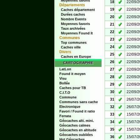
Moyennes favoris
✓
18
22/09/
Départements
✓
19
22/09/
Caches département
Durées caches
✓
20
22/09/
Nombre Events
✓
Moyennes favoris
21
22/09/
Taux archivées
✓
22
22/09/
Moyennes Found It
Communes
✓
23
22/09/
Top communes
✓
24
22/09/
Caches ville
Divers
✓
25
22/09/
Caches en Europe
✓
26
22/09/
CARTOGRAPHIE
✓
LatLon
27
22/09/
Found it moyen
✓
28
22/09/
Visu
Bollée
✓
29
22/09/
Caches pour TB
✓
30
22/09/
C.I.T.O
Commune
✓
31
26/07/
Communes sans cache
✓
Electronique
32
26/07/
Favori / Found it ratio
✓
33
15/07/
Ferrata
Géocaches alti. mini.
✓
34
15/07/
Géocaches calmes
✓
35
15/07/
Géocaches en altitude
Géocaches oubliées
✓
36
15/07/
Hot Géocaches