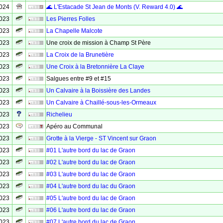
2024
🌊 L'Estacade St Jean de Monts (V. Reward 4.0) 🌊
2023
Les Pierres Folles
2023
La Chapelle Malcote
2023
Une croix de mission à Champ St Père
2023
La Croix de la Brunetière
2023
Une Croix à la Bretonnière La Claye
2023
Salgues entre #9 et #15
2023
Un Calvaire à la Boissière des Landes
2023
Un Calvaire à Chaillé-sous-les-Ormeaux
2023
Richelieu
2023
Apéro au Communal
2023
Grotte à la Vierge - ST Vincent sur Graon
2023
#01 L'autre bord du lac de Graon
2023
#02 L'autre bord du lac de Graon
2023
#03 L'autre bord du lac de Graon
2023
#04 L'autre bord du lac du Graon
2023
#05 L'autre bord du lac de Graon
2023
#06 L'autre bord du lac de Graon
2023
#07 L'autre bord du lac de Graon