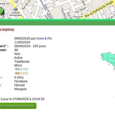
GC8QH5G)
09/05/2020 par
Domi & Flo
11/05/2020
 it" :
06/09/2025 - 335 jours
und :
88
Non
Active
Traditional
Micro
 :
0
(0%)
Occitanie
:
Hérault
Mauguio
 à jour le 07/08/2026 à 10:04:59
cache sur geocaching.com