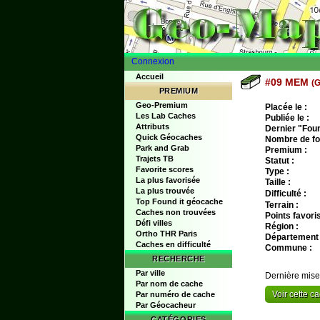
Connexion
Accueil
#09 MEM
(
PREMIUM
Geo-Premium
Placée le :
Les Lab Caches
Publiée le :
Attributs
Dernier "Found
Quick Géocaches
Nombre de fo
Park and Grab
Premium :
Trajets TB
Statut :
Favorite scores
Type :
La plus favorisée
Taille :
La plus trouvée
Difficulté :
Top Found it géocache
Terrain :
Caches non trouvées
Points favoris
Défi villes
Région :
Ortho THR Paris
Département 
Caches en difficulté
Commune :
RECHERCHE
Par ville
Dernière mise
Par nom de cache
Voir cette 
Par numéro de cache
Par Géocacheur
CATÉGORIES