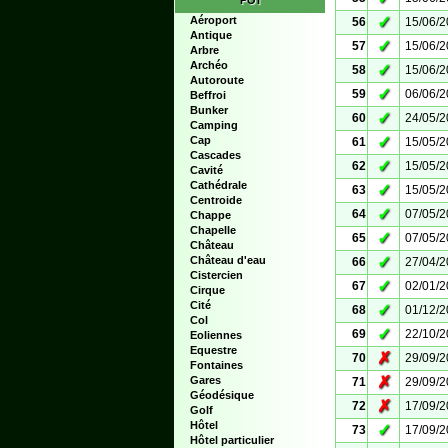
POI
✓
Aéroport
56
15/06/
Antique
✓
57
15/06/
Arbre
Archéo
✓
58
15/06/
Autoroute
✓
59
06/06/
Beffroi
Bunker
✓
60
24/05/
Camping
✓
Cap
61
15/05/
Cascades
✓
62
15/05/
Cavité
Cathédrale
✓
63
15/05/
Centroide
✓
64
07/05/
Chappe
Chapelle
✓
65
07/05/
Château
✓
Château d'eau
66
27/04/
Cistercien
✓
67
02/01/
Cirque
Cité
✓
68
01/12/
Col
✓
69
22/10/
Eoliennes
Equestre
✗
70
29/09/
Fontaines
✗
Gares
71
29/09/
Géodésique
✗
72
17/09/
Golf
Hôtel
✓
73
17/09/
Hôtel particulier