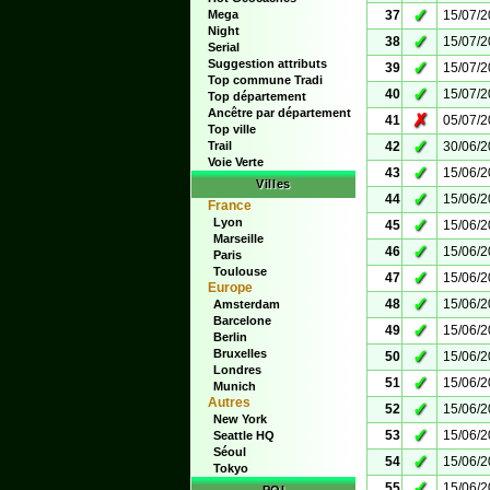
✓
Mega
37
15/07/
Night
✓
38
15/07/
Serial
Suggestion attributs
✓
39
15/07/
Top commune Tradi
✓
40
15/07/
Top département
Ancêtre par département
✗
41
05/07/
Top ville
✓
Trail
42
30/06/
Voie Verte
✓
43
15/06/
Villes
✓
44
15/06/
France
Lyon
✓
45
15/06/
Marseille
✓
46
15/06/
Paris
Toulouse
✓
47
15/06/
Europe
✓
48
15/06/
Amsterdam
Barcelone
✓
49
15/06/
Berlin
Bruxelles
✓
50
15/06/
Londres
✓
51
15/06/
Munich
Autres
✓
52
15/06/
New York
✓
53
15/06/
Seattle HQ
Séoul
✓
54
15/06/
Tokyo
✓
55
15/06/