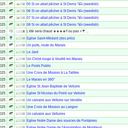
2025
05 Si on allait pêcher à St Denis ?🎣 (swedish)
2025
06 Si on allait pêcher à St Denis ?🎣 (swedish)
2025
07 Si on allait pêcher à St Denis ?🎣 (swedish)
2025
08 Si on allait pêcher à St Denis ?🎣 (swedish)
L'été sera chaud ☀️☀️☀️☀️!! ou pas ⚡☔ ...
2025
2025
Eglise Saint-Médard (des prés)
2025
Un puits, route du Marais
2025
Le Jard
2025
Un Christ rouge à Vouillé les Marais
2025
Le Poids Public
2025
Une Croix de Mission à La Taillée
2025
Le Marais en 360°
2025
Eglise St Jean-Baptiste de Velluire
2025
Eglise St Nicolas du Poiré sur Velluire
2025
Un calvaire aux Velluire sur Vendée
2025
Une Croix de Mission au Langon
2025
Un calvaire aux Velluires
2025
Eglise Notre Dame des sources de Fontaines
2025
Eglise Notre Dame de l'Assomption de Montreuil