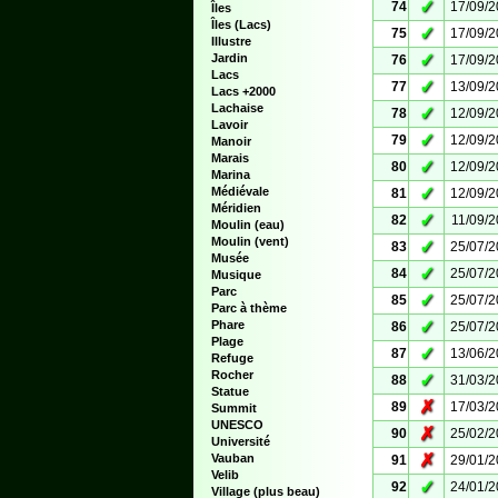
✓
74
17/09/
Îles
Îles (Lacs)
✓
75
17/09/
Illustre
✓
Jardin
76
17/09/
Lacs
✓
77
13/09/
Lacs +2000
Lachaise
✓
78
12/09/
Lavoir
✓
79
12/09/
Manoir
Marais
✓
80
12/09/
Marina
✓
Médiévale
81
12/09/
Méridien
✓
82
11/09/
Moulin (eau)
Moulin (vent)
✓
83
25/07/
Musée
✓
84
25/07/
Musique
Parc
✓
85
25/07/
Parc à thème
✓
Phare
86
25/07/
Plage
✓
87
13/06/
Refuge
Rocher
✓
88
31/03/
Statue
✗
89
17/03/
Summit
UNESCO
✗
90
25/02/
Université
✗
Vauban
91
29/01/
Velib
✓
92
24/01/
Village (plus beau)