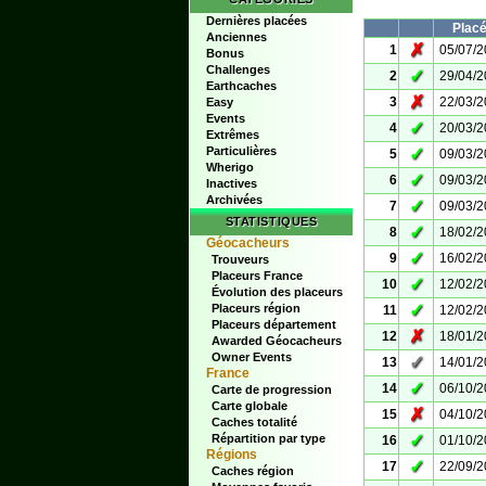
Dernières placées
Plac
Anciennes
✗
1
05/07/
Bonus
Challenges
✓
2
29/04/
Earthcaches
✗
3
22/03/
Easy
Events
✓
4
20/03/
Extrêmes
Particulières
✓
5
09/03/
Wherigo
✓
6
09/03/
Inactives
Archivées
✓
7
09/03/
STATISTIQUES
✓
8
18/02/
Géocacheurs
✓
9
16/02/
Trouveurs
Placeurs France
✓
10
12/02/
Évolution des placeurs
✓
Placeurs région
11
12/02/
Placeurs département
✗
12
18/01/
Awarded Géocacheurs
Owner Events
✓
13
14/01/
France
✓
14
06/10/
Carte de progression
Carte globale
✗
15
04/10/
Caches totalité
✓
Répartition par type
16
01/10/
Régions
✓
17
22/09/
Caches région