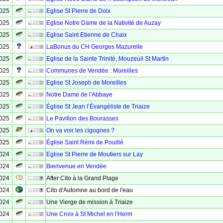
2025
Eglise St Pierre de Doix
2025
Eglise Notre Dame de la Nativité de Auzay
2025
Eglise Saint Etienne de Chaix
2025
LaBonus du CH Georges Mazurelle
2025
Eglise de la Sainte Trinité, Mouzeuil St Martin
2025
Communes de Vendée : Moreilles
2025
Eglise St Joseph de Moreilles
2025
Notre Dame de l'Abbaye
2025
Église St Jean l’Évangéliste de Triaize
2025
Le Pavillon des Bourasses
2025
On va voir les cigognes ?
2025
Église Saint Rémi de Pouillé
2024
Eglise St Pierre de Moutiers sur Lay
2024
Bienvenue en Vendée
2024
After Cito à la Grand Plage
2024
Cito d'Automne au bord de l'eau
2024
Une Vierge de mission à Triaize
2024
Une Croix à St Michel en l'Herm