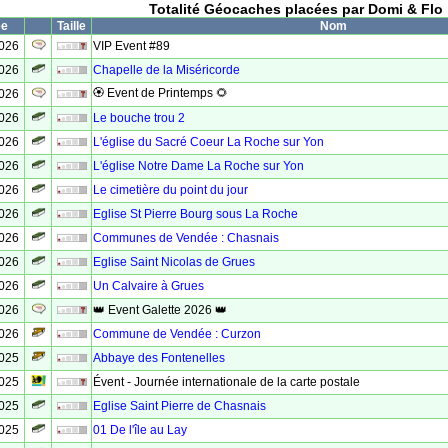
Totalité Géocaches placées par Domi & Flo
ée
Taille
Nom
2026
VIP Event #89
2026
Chapelle de la Miséricorde
🏵 Event de Printemps 🌻
2026
2026
Le bouche trou 2
2026
L'église du Sacré Coeur La Roche sur Yon
2026
L'église Notre Dame La Roche sur Yon
2026
Le cimetière du point du jour
2026
Eglise St Pierre Bourg sous La Roche
2026
Communes de Vendée : Chasnais
2026
Eglise Saint Nicolas de Grues
2026
Un Calvaire à Grues
2026
👑 Event Galette 2026 👑
2026
Commune de Vendée : Curzon
2025
Abbaye des Fontenelles
2025
Évent - Journée internationale de la carte postale
2025
Eglise Saint Pierre de Chasnais
2025
01 De l'île au Lay