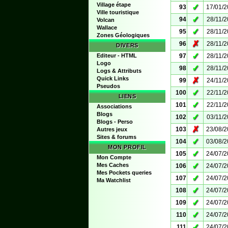
Village étape
✓
93
17/01/
Ville touristique
✓
94
28/11/
Volcan
Wallace
✓
95
28/11/
Zones Géologiques
✗
96
28/11/
DIVERS
✓
Editeur - HTML
97
28/11/
Logo
✓
98
28/11/
Logs & Attributs
Quick Links
✗
99
24/11/
Pseudos
✓
100
22/11/
LIENS
✓
101
22/11/
Associations
Blogs
✓
102
03/11/
Blogs - Perso
✗
103
23/08/
Autres jeux
Sites & forums
✓
104
03/08/
MON PROFIL
✓
105
24/07/
Mon Compte
✓
Mes Caches
106
24/07/
Mes Pockets queries
✓
107
24/07/
Ma Watchlist
✓
108
24/07/
✓
109
24/07/
✓
110
24/07/
✓
111
24/07/