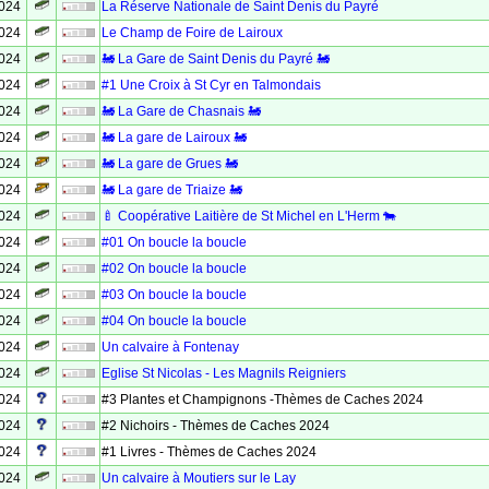
2024
La Réserve Nationale de Saint Denis du Payré
2024
Le Champ de Foire de Lairoux
2024
🚂 La Gare de Saint Denis du Payré 🚂
2024
#1 Une Croix à St Cyr en Talmondais
2024
🚂 La Gare de Chasnais 🚂
2024
🚂 La gare de Lairoux 🚂
2024
🚂 La gare de Grues 🚂
2024
🚂 La gare de Triaize 🚂
2024
🍼 Coopérative Laitière de St Michel en L'Herm 🐄
2024
#01 On boucle la boucle
2024
#02 On boucle la boucle
2024
#03 On boucle la boucle
2024
#04 On boucle la boucle
2024
Un calvaire à Fontenay
2024
Eglise St Nicolas - Les Magnils Reigniers
2024
#3 Plantes et Champignons -Thèmes de Caches 2024
2024
#2 Nichoirs - Thèmes de Caches 2024
2024
#1 Livres - Thèmes de Caches 2024
2024
Un calvaire à Moutiers sur le Lay