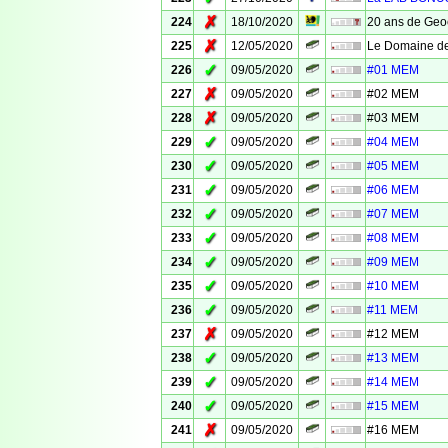
✗
224
18/10/2020
20 ans de Geo
✗
225
12/05/2020
Le Domaine de
✓
226
09/05/2020
#01 MEM
✗
227
09/05/2020
#02 MEM
✗
228
09/05/2020
#03 MEM
✓
229
09/05/2020
#04 MEM
✓
230
09/05/2020
#05 MEM
✓
231
09/05/2020
#06 MEM
✓
232
09/05/2020
#07 MEM
✓
233
09/05/2020
#08 MEM
✓
234
09/05/2020
#09 MEM
✓
235
09/05/2020
#10 MEM
✓
236
09/05/2020
#11 MEM
✗
237
09/05/2020
#12 MEM
✓
238
09/05/2020
#13 MEM
✓
239
09/05/2020
#14 MEM
✓
240
09/05/2020
#15 MEM
✗
241
09/05/2020
#16 MEM