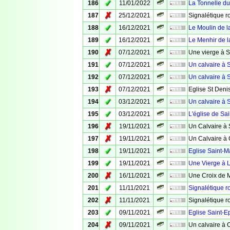
✓
186
11/01/2022
La Tonnelle d
✗
187
25/12/2021
Signalétique ro
✓
188
16/12/2021
Le Moulin de l
✓
189
16/12/2021
Le Menhir de l
✗
190
07/12/2021
Une vierge à S
✓
191
07/12/2021
Un calvaire à S
✓
192
07/12/2021
Un calvaire à S
✗
193
07/12/2021
Eglise St Deni
✓
194
03/12/2021
Un calvaire à S
✓
195
03/12/2021
L'église de Sai
✗
196
19/11/2021
Un Calvaire à 
✗
197
19/11/2021
Un Calvaire à
✓
198
19/11/2021
Eglise Saint-M
✓
199
19/11/2021
Une Vierge à 
✗
200
16/11/2021
Une Croix de 
✓
201
11/11/2021
Signalétique r
✗
202
11/11/2021
Signalétique r
✓
203
09/11/2021
Eglise Saint-
✗
204
09/11/2021
Un calvaire à 