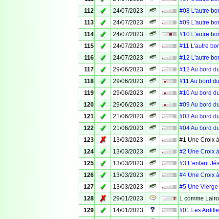
✓
112
24/07/2023
#08 L'autre bo
✓
113
24/07/2023
#09 L'autre bo
✓
114
24/07/2023
#10 L'autre bo
✓
115
24/07/2023
#11 L'autre bo
✓
116
24/07/2023
#12 L'autre bo
✓
117
29/06/2023
#12 Au bord du
✓
118
29/06/2023
#11 Au bord du
✓
119
29/06/2023
#10 Au bord du
✓
120
29/06/2023
#09 Au bord du
✓
121
21/06/2023
#03 Au bord du
✓
122
21/06/2023
#04 Au bord du
✗
123
13/03/2023
#1 Une Croix à
✓
124
13/03/2023
#2 Une Croix à
✓
125
13/03/2023
#3 L'enfant Jé
✓
126
13/03/2023
#4 Une Croix à
✓
127
13/03/2023
#5 Une Vierge 
✗
128
29/01/2023
L comme Lair
✓
129
14/01/2023
#01 Les Ardille