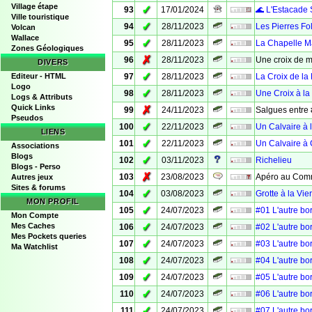
Village étape
✓
93
17/01/2024
🌊 L'Estacade 
Ville touristique
✓
94
28/11/2023
Les Pierres Fo
Volcan
Wallace
✓
95
28/11/2023
La Chapelle M
Zones Géologiques
✗
96
28/11/2023
Une croix de 
DIVERS
✓
Editeur - HTML
97
28/11/2023
La Croix de la
Logo
✓
98
28/11/2023
Une Croix à la
Logs & Attributs
Quick Links
✗
99
24/11/2023
Salgues entre 
Pseudos
✓
100
22/11/2023
Un Calvaire à 
LIENS
✓
101
22/11/2023
Un Calvaire à
Associations
Blogs
✓
102
03/11/2023
Richelieu
Blogs - Perso
✗
103
23/08/2023
Apéro au Com
Autres jeux
Sites & forums
✓
104
03/08/2023
Grotte à la Vie
MON PROFIL
✓
105
24/07/2023
#01 L'autre bo
Mon Compte
✓
Mes Caches
106
24/07/2023
#02 L'autre bo
Mes Pockets queries
✓
107
24/07/2023
#03 L'autre bo
Ma Watchlist
✓
108
24/07/2023
#04 L'autre bo
✓
109
24/07/2023
#05 L'autre bo
✓
110
24/07/2023
#06 L'autre bo
✓
111
24/07/2023
#07 L'autre bo