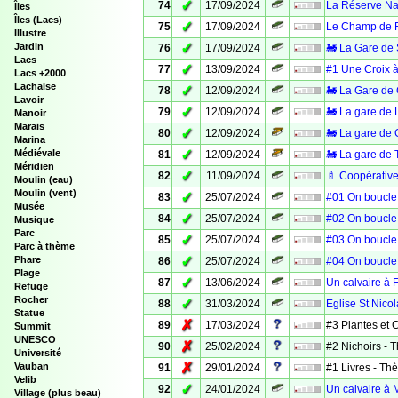
✓
74
17/09/2024
La Réserve Nat
Îles
Îles (Lacs)
✓
75
17/09/2024
Le Champ de F
Illustre
✓
Jardin
76
17/09/2024
🚂 La Gare de 
Lacs
✓
77
13/09/2024
#1 Une Croix à
Lacs +2000
Lachaise
✓
78
12/09/2024
🚂 La Gare de
Lavoir
✓
79
12/09/2024
🚂 La gare de 
Manoir
Marais
✓
80
12/09/2024
🚂 La gare de 
Marina
✓
Médiévale
81
12/09/2024
🚂 La gare de T
Méridien
✓
82
11/09/2024
🍼 Coopérative
Moulin (eau)
Moulin (vent)
✓
83
25/07/2024
#01 On boucle 
Musée
✓
84
25/07/2024
#02 On boucle 
Musique
Parc
✓
85
25/07/2024
#03 On boucle 
Parc à thème
✓
Phare
86
25/07/2024
#04 On boucle 
Plage
✓
87
13/06/2024
Un calvaire à 
Refuge
Rocher
✓
88
31/03/2024
Eglise St Nico
Statue
✗
89
17/03/2024
#3 Plantes et
Summit
UNESCO
✗
90
25/02/2024
#2 Nichoirs -
Université
✗
Vauban
91
29/01/2024
#1 Livres - T
Velib
✓
92
24/01/2024
Un calvaire à M
Village (plus beau)