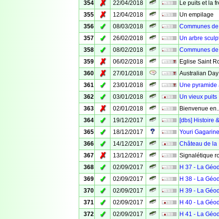
✗
354
22/04/2018
Le puits et la 
✗
355
12/04/2018
Un empilage
✓
356
08/03/2018
Communes de V
✓
357
26/02/2018
Un arbre sculp
✓
358
08/02/2018
Communes de 
✗
359
06/02/2018
Eglise Saint R
✗
360
27/01/2018
Australian Day
✓
361
23/01/2018
Une pyramide
✓
362
03/01/2018
Un vieux puits
✗
363
02/01/2018
Bienvenue en..
✓
364
19/12/2017
[dbs] Histoire 
✓
365
18/12/2017
Youri Gagarin
✓
366
14/12/2017
Château de la
✗
367
13/12/2017
Signalétique r
✓
368
02/09/2017
H 37 - La Géo
✓
369
02/09/2017
H 38 - La Géo
✓
370
02/09/2017
H 39 - La Géo
✓
371
02/09/2017
H 40 - La Géo
✓
372
02/09/2017
H 41 - La Géo