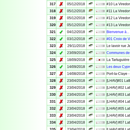
✗
317
05/12/2018
#10 La Viredo
✗
318
05/12/2018
#11 La Viredo
✗
319
05/12/2018
#12 La Viredo
✗
320
05/12/2018
#13 La Viredo
✓
321
04/12/2018
Bienvenue à...
✓
322
03/12/2018
#01 Croix de 
✗
323
29/11/2018
Le lavoir rue 
✓
324
23/09/2018
Communes de 
✗
325
18/09/2018
La Tartuguière
✓
326
14/09/2018
Les deux Cyprè
✗
327
14/08/2018
Port-la-Claye -
✗
328
23/04/2018
[LHAV]#01 Latt
✗
329
23/04/2018
[LHAV] #02 Lat
✗
330
23/04/2018
[LHAV] #03 Lat
✗
331
23/04/2018
[LHAV] #04 Lat
✗
332
23/04/2018
[LHAV] #05 Lat
✗
333
23/04/2018
[LHAV] #06 Lat
✗
334
23/04/2018
[LHAV] #07 Lat
✗
335
23/04/2018
[LHAV] #08 Lat