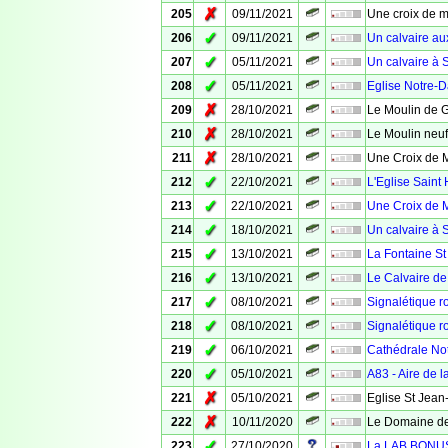
✗
205
09/11/2021
Une croix de m
✓
206
09/11/2021
Un calvaire au
✓
207
05/11/2021
Un calvaire à 
✓
208
05/11/2021
Eglise Notre-
✗
209
28/10/2021
Le Moulin de 
✗
210
28/10/2021
Le Moulin neuf
✗
211
28/10/2021
Une Croix de 
✓
212
22/10/2021
L'Eglise Saint 
✓
213
22/10/2021
Une Croix de M
✓
214
18/10/2021
Un calvaire à 
✓
215
13/10/2021
La Fontaine St
✓
216
13/10/2021
Le Calvaire de
✓
217
08/10/2021
Signalétique ro
✓
218
08/10/2021
Signalétique ro
✓
219
06/10/2021
Cathédrale No
✓
220
05/10/2021
A83 - Aire de 
✗
221
05/10/2021
Eglise St Jean
✗
222
10/11/2020
Le Domaine de
✓
223
27/10/2020
La LAB BONUS -