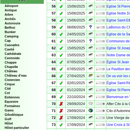
POI
✓
Aéroport
56
15/06/2025
Eglise St Pierr
Antique
✓
57
15/06/2025
Eglise Notre D
Arbre
Archéo
✓
58
15/06/2025
Eglise Saint E
Autoroute
✓
59
06/06/2025
LaBonus du C
Beffroi
Bunker
✓
60
24/05/2025
Eglise de la Sa
Camping
✓
Cap
61
15/05/2025
Communes de V
Cascades
✓
62
15/05/2025
Eglise St Jose
Cavité
Cathédrale
✓
63
15/05/2025
Notre Dame de
Centroide
✓
64
07/05/2025
Église St Jean 
Chappe
Chapelle
✓
65
07/05/2025
Le Pavillon d
Château
✓
Château d'eau
66
27/04/2025
On va voir les
Cistercien
✓
67
02/01/2025
Église Saint R
Cirque
Cité
✓
68
01/12/2024
Eglise St Pierr
Col
✓
69
22/10/2024
Bienvenue en
Eoliennes
Equestre
✗
70
29/09/2024
After Cito à la
Fontaines
✗
Gares
71
29/09/2024
Cito d'Automne
Géodésique
✗
72
17/09/2024
Une Vierge de 
Golf
Hôtel
✓
73
17/09/2024
Une Croix à St
Hôtel particulier