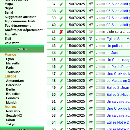
✓
Mega
37
15/07/2025
05 Si on allait
Night
✓
38
15/07/2025
06 Si on allait
Serial
Suggestion attributs
✓
39
15/07/2025
07 Si on allait
Top commune Tradi
✓
40
15/07/2025
08 Si on allait
Top département
Ancêtre par département
✗
L'été sera chau
41
05/07/2025
Top ville
✓
Trail
42
30/06/2025
Eglise Saint-M
Voie Verte
✓
43
15/06/2025
Un puits, rout
Villes
✓
44
15/06/2025
Le Jard
France
Lyon
✓
45
15/06/2025
Un Christ roug
Marseille
✓
46
15/06/2025
Le Poids Publi
Paris
Toulouse
✓
47
15/06/2025
Une Croix de M
Europe
✓
48
15/06/2025
Le Marais en 
Amsterdam
Barcelone
✓
49
15/06/2025
Eglise St Jean-
Berlin
Bruxelles
✓
50
15/06/2025
Eglise St Nicol
Londres
✓
51
15/06/2025
Un calvaire au
Munich
Autres
✓
52
15/06/2025
Une Croix de 
New York
✓
53
15/06/2025
Un calvaire aux
Seattle HQ
Séoul
✓
54
15/06/2025
Eglise Notre 
Tokyo
✓
55
15/06/2025
Eglise Notre D