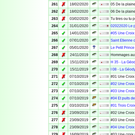
✗
261
18/02/2020
05 De la plaine
✗
262
18/02/2020
06 De la plaine
✗
263
03/02/2020
Tu tires ou tu 
✓
264
31/01/2020
02022020 Le 
✓
265
14/01/2020
#05 Une Croix
✓
266
07/01/2020
Saint Etienne 
✓
267
05/01/2020
Le Petit Prince
✗
268
24/11/2019
Hommages aux
✓
269
15/11/2019
H 35 - La Géo
✓
270
15/11/2019
I 08 - La Géod
✗
271
07/10/2019
#01 Une Croix
✓
272
07/10/2019
#02 Une Croix
✓
273
07/10/2019
#03 Une Croix
✓
274
07/10/2019
#04 Et puits d
✓
275
03/10/2019
#01 Trois Croi
✗
276
23/09/2019
#02 Une Croix
✗
277
23/09/2019
#03 Une Croix
✓
278
23/09/2019
#04 Une Croix
✗
279
16/09/2019
#03 Une croix 