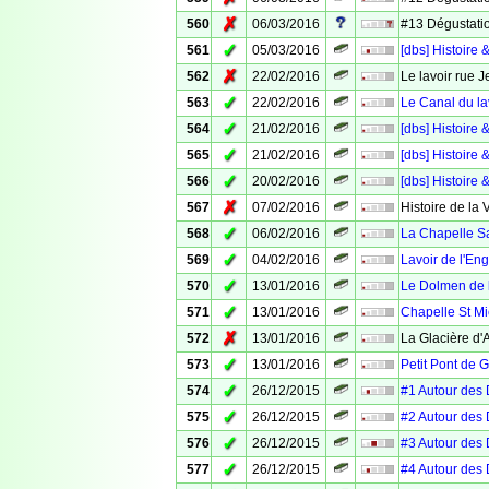
✗
560
06/03/2016
#13 Dégustatio
✓
561
05/03/2016
[dbs] Histoir
✗
562
22/02/2016
Le lavoir rue 
✓
563
22/02/2016
Le Canal du la
✓
564
21/02/2016
[dbs] Histoire 
✓
565
21/02/2016
[dbs] Histoire 
✓
566
20/02/2016
[dbs] Histoire 
✗
567
07/02/2016
Histoire de la 
✓
568
06/02/2016
La Chapelle S
✓
569
04/02/2016
Lavoir de l'Eng
✓
570
13/01/2016
Le Dolmen de 
✓
571
13/01/2016
Chapelle St Mi
✗
572
13/01/2016
La Glacière d
✓
573
13/01/2016
Petit Pont de 
✓
574
26/12/2015
#1 Autour des 
✓
575
26/12/2015
#2 Autour des
✓
576
26/12/2015
#3 Autour des 
✓
577
26/12/2015
#4 Autour des 