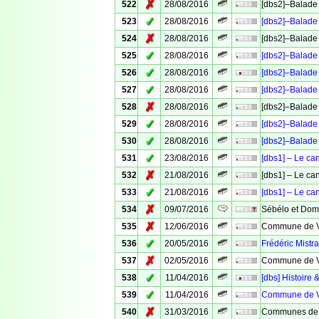
✗
522
28/08/2016
[dbs2]–Balade 
✓
523
28/08/2016
[dbs2]–Balade 
✗
524
28/08/2016
[dbs2]–Balade 
✓
525
28/08/2016
[dbs2]–Balade 
✓
526
28/08/2016
[dbs2]–Balade 
✓
527
28/08/2016
[dbs2]–Balade 
✗
528
28/08/2016
[dbs2]–Balade 
✓
529
28/08/2016
[dbs2]–Balade 
✓
530
28/08/2016
[dbs2]–Balade 
✓
531
23/08/2016
[dbs1] – Le ca
✗
532
21/08/2016
[dbs1] – Le ca
✓
533
21/08/2016
[dbs1] – Le ca
✗
534
09/07/2016
Sébélo et Domi
✗
535
12/06/2016
Commune de Ve
✓
536
20/05/2016
Frédéric Mistra
✗
537
02/05/2016
Commune de Ve
✓
538
11/04/2016
[dbs] Histoire 
✓
539
11/04/2016
Commune de Ve
✗
540
31/03/2016
Communes de 