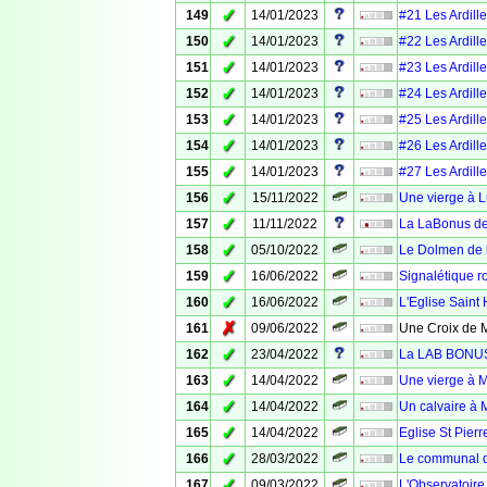
✓
149
14/01/2023
#21 Les Ardille
✓
150
14/01/2023
#22 Les Ardille
✓
151
14/01/2023
#23 Les Ardille
✓
152
14/01/2023
#24 Les Ardille
✓
153
14/01/2023
#25 Les Ardille
✓
154
14/01/2023
#26 Les Ardille
✓
155
14/01/2023
#27 Les Ardille
✓
156
15/11/2022
Une vierge à 
✓
157
11/11/2022
La LaBonus de
✓
158
05/10/2022
Le Dolmen de l
✓
159
16/06/2022
Signalétique ro
✓
160
16/06/2022
L'Eglise Saint 
✗
161
09/06/2022
Une Croix de M
✓
162
23/04/2022
La LAB BONUS 
✓
163
14/04/2022
Une vierge à 
✓
164
14/04/2022
Un calvaire à 
✓
165
14/04/2022
Eglise St Pier
✓
166
28/03/2022
Le communal d
✓
167
09/03/2022
L'Observatoire