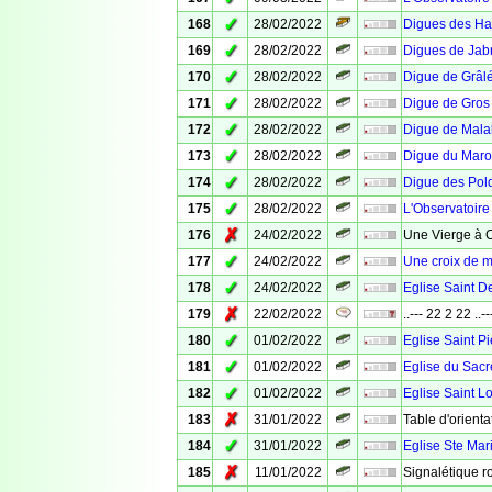
✓
168
28/02/2022
Digues des Hab
✓
169
28/02/2022
Digues de Jabr
✓
170
28/02/2022
Digue de Grâl
✓
171
28/02/2022
Digue de Gros
✓
172
28/02/2022
Digue de Mala
✓
173
28/02/2022
Digue du Maro
✓
174
28/02/2022
Digue des Pol
✓
175
28/02/2022
L'Observatoire
✗
176
24/02/2022
Une Vierge à 
✓
177
24/02/2022
Une croix de m
✓
178
24/02/2022
Eglise Saint D
✗
179
22/02/2022
..--- 22 2 22 ..--
✓
180
01/02/2022
Eglise Saint Pi
✓
181
01/02/2022
Eglise du Sacr
✓
182
01/02/2022
Eglise Saint L
✗
183
31/01/2022
Table d'orienta
✓
184
31/01/2022
Eglise Ste Mar
✗
185
11/01/2022
Signalétique r