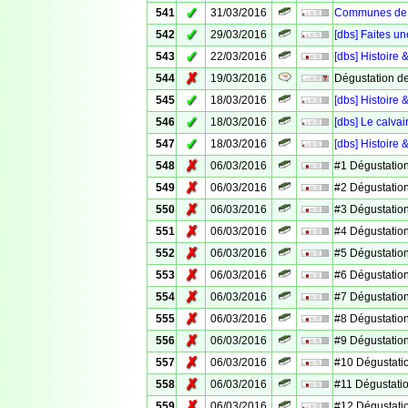
✓
541
31/03/2016
Communes de V
✓
542
29/03/2016
[dbs] Faites un
✓
543
22/03/2016
[dbs] Histoire 
✗
544
19/03/2016
Dégustation d
✓
545
18/03/2016
[dbs] Histoire
✓
546
18/03/2016
[dbs] Le calv
✓
547
18/03/2016
[dbs] Histoire 
✗
548
06/03/2016
#1 Dégustation
✗
549
06/03/2016
#2 Dégustation
✗
550
06/03/2016
#3 Dégustation
✗
551
06/03/2016
#4 Dégustation
✗
552
06/03/2016
#5 Dégustation
✗
553
06/03/2016
#6 Dégustation
✗
554
06/03/2016
#7 Dégustation
✗
555
06/03/2016
#8 Dégustation
✗
556
06/03/2016
#9 Dégustation
✗
557
06/03/2016
#10 Dégustati
✗
558
06/03/2016
#11 Dégustati
✗
559
06/03/2016
#12 Dégustati