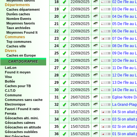
Moyennes favoris
✓
18
22/09/2025
02 De l'île au 
Départements
✓
19
22/09/2025
03 De l'île au 
Caches département
Durées caches
✓
20
22/09/2025
04 De l'île au 
Nombre Events
✓
Moyennes favoris
21
22/09/2025
05 De l'île au 
Taux archivées
✓
22
22/09/2025
06 De l'île au 
Moyennes Found It
Communes
✓
23
22/09/2025
07 De l'île au 
Top communes
✓
24
22/09/2025
08 De l'île au 
Caches ville
Divers
✓
25
22/09/2025
09 De l'île au 
Caches en Europe
✓
26
22/09/2025
10 De l'île au 
CARTOGRAPHIE
✓
LatLon
27
22/09/2025
11 De l'île au 
Found it moyen
✓
28
22/09/2025
12 De l'île au 
Visu
Bollée
✓
29
22/09/2025
13 De l'île au 
Caches pour TB
✓
30
22/09/2025
14 De l'île au 
C.I.T.O
Commune
✓
31
26/07/2025
Eglise Notre 
Communes sans cache
✓
Electronique
32
26/07/2025
La Grand-Plag
Favori / Found it ratio
✓
33
15/07/2025
04 Si on allait
Ferrata
Géocaches alti. mini.
✓
34
15/07/2025
03 Si on allait
Géocaches calmes
✓
35
15/07/2025
02 Si on allait
Géocaches en altitude
Géocaches oubliées
✓
36
15/07/2025
01 Si on allait
Hot Géocaches