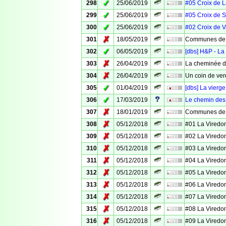
✓
298
25/06/2019
#05 Croix de 
✓
299
25/06/2019
#05 Croix de S
✓
300
25/06/2019
#02 Croix de 
✗
301
18/05/2019
Communes de 
✓
302
06/05/2019
[dbs] H&P - La
✗
303
26/04/2019
La cheminée d
✗
304
26/04/2019
Un coin de ver
✓
305
01/04/2019
[dbs] La vierg
✓
306
17/03/2019
Le chemin des
✗
307
18/01/2019
Communes de V
✗
308
05/12/2018
#01 La Viredo
✗
309
05/12/2018
#02 La Viredo
✗
310
05/12/2018
#03 La Viredo
✗
311
05/12/2018
#04 La Viredo
✗
312
05/12/2018
#05 La Viredo
✗
313
05/12/2018
#06 La Viredo
✗
314
05/12/2018
#07 La Viredo
✗
315
05/12/2018
#08 La Viredo
✗
316
05/12/2018
#09 La Viredo