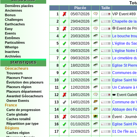
Tot
Dernières placées
Placée
Taille
Anciennes
✗
1
05/07/2026
VIP Event #89
Bonus
Challenges
✓
2
29/04/2026
Chapelle de la
Earthcaches
✗
🏵 Event de Pr
3
22/03/2026
Easy
Events
✓
4
20/03/2026
Le bouche trou
Extrêmes
Particulières
✓
5
09/03/2026
L'église du Sa
Wherigo
✓
6
09/03/2026
L'église Notr
Inactives
Archivées
✓
7
09/03/2026
Le cimetière du
STATISTIQUES
✓
8
18/02/2026
Eglise St Pier
Géocacheurs
✓
9
16/02/2026
Communes de 
Trouveurs
Placeurs France
✓
10
12/02/2026
Eglise Saint N
Évolution des placeurs
✓
Placeurs région
11
12/02/2026
Un Calvaire à
Placeurs département
✗
12
18/01/2026
👑 Event Galet
Awarded Géocacheurs
Owner Events
✓
13
14/01/2026
Commune de V
France
✓
14
06/10/2025
Abbaye des Fo
Carte de progression
Carte globale
✗
15
04/10/2025
Évent - Journée
Caches totalité
✓
Répartition par type
16
01/10/2025
Eglise Saint P
Régions
✓
17
22/09/2025
01 De l'île au 
Caches région