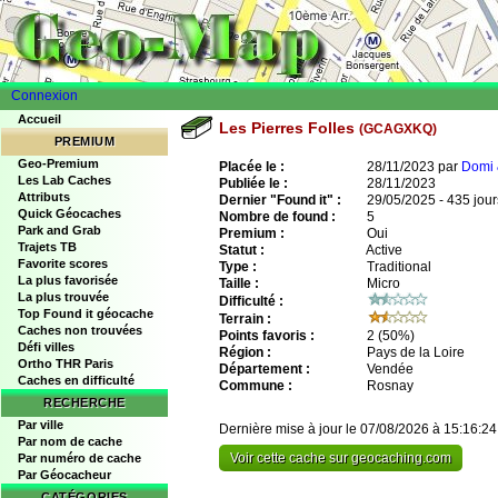
Connexion
Accueil
Les Pierres Folles
(GCAGXKQ)
PREMIUM
Geo-Premium
Placée le :
28/11/2023 par
Domi 
Les Lab Caches
Publiée le :
28/11/2023
Attributs
Dernier "Found it" :
29/05/2025 - 435 jour
Quick Géocaches
Nombre de found :
5
Park and Grab
Premium :
Oui
Trajets TB
Statut :
Active
Favorite scores
Type :
Traditional
La plus favorisée
Taille :
Micro
La plus trouvée
Difficulté :
Top Found it géocache
Terrain :
Caches non trouvées
Points favoris :
2
(50%)
Défi villes
Région :
Pays de la Loire
Ortho THR Paris
Département :
Vendée
Caches en difficulté
Commune :
Rosnay
RECHERCHE
Par ville
Dernière mise à jour le 07/08/2026 à 15:16:24
Par nom de cache
Voir cette cache sur geocaching.com
Par numéro de cache
Par Géocacheur
CATÉGORIES