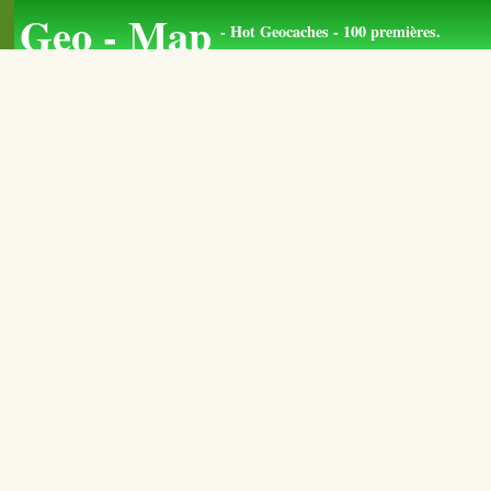
Geo - Map
- Hot Geocaches - 100 premières.
Retour