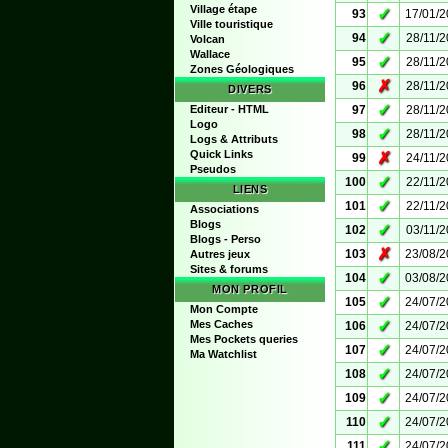
Village étape
✓
93
17/01/
Ville touristique
✓
94
28/11/
Volcan
Wallace
✓
95
28/11/
Zones Géologiques
✗
96
28/11/
DIVERS
✓
Editeur - HTML
97
28/11/
Logo
✓
98
28/11/
Logs & Attributs
Quick Links
✗
99
24/11/
Pseudos
✓
100
22/11/
LIENS
✓
101
22/11/
Associations
Blogs
✓
102
03/11/
Blogs - Perso
✗
103
23/08/
Autres jeux
Sites & forums
✓
104
03/08/
MON PROFIL
✓
105
24/07/
Mon Compte
✓
Mes Caches
106
24/07/
Mes Pockets queries
✓
107
24/07/
Ma Watchlist
✓
108
24/07/
✓
109
24/07/
✓
110
24/07/
✓
111
24/07/