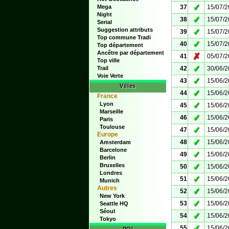
✓
Mega
37
15/07/
Night
✓
38
15/07/
Serial
Suggestion attributs
✓
39
15/07/
Top commune Tradi
✓
40
15/07/
Top département
Ancêtre par département
✗
41
05/07/
Top ville
✓
Trail
42
30/06/
Voie Verte
✓
43
15/06/
Villes
✓
44
15/06/
France
Lyon
✓
45
15/06/
Marseille
✓
46
15/06/
Paris
Toulouse
✓
47
15/06/
Europe
✓
48
15/06/
Amsterdam
Barcelone
✓
49
15/06/
Berlin
Bruxelles
✓
50
15/06/
Londres
✓
51
15/06/
Munich
Autres
✓
52
15/06/
New York
✓
53
15/06/
Seattle HQ
Séoul
✓
54
15/06/
Tokyo
✓
55
15/06/