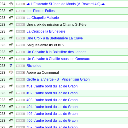
2024
🌊 L'Estacade St Jean de Monts (V. Reward 4.0) 🌊
2023
Les Pierres Folles
2023
La Chapelle Malcote
2023
Une croix de mission à Champ St Père
2023
La Croix de la Brunetière
2023
Une Croix à la Bretonnière La Claye
2023
Salgues entre #9 et #15
2023
Un Calvaire à la Boissière des Landes
2023
Un Calvaire à Chaillé-sous-les-Ormeaux
2023
Richelieu
2023
Apéro au Communal
2023
Grotte à la Vierge - ST Vincent sur Graon
2023
#01 L'autre bord du lac de Graon
2023
#02 L'autre bord du lac de Graon
2023
#03 L'autre bord du lac de Graon
2023
#04 L'autre bord du lac du Graon
2023
#05 L'autre bord du lac de Graon
2023
#06 L'autre bord du lac de Graon
2023
#07 L'autre bord du lac de Graon