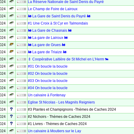
2024
La Réserve Nationale de Saint Denis du Payré
2024
Le Champ de Foire de Lairoux
2024
🚂 La Gare de Saint Denis du Payré 🚂
2024
#1 Une Croix à St Cyr en Talmondais
2024
🚂 La Gare de Chasnais 🚂
2024
🚂 La gare de Lairoux 🚂
2024
🚂 La gare de Grues 🚂
2024
🚂 La gare de Triaize 🚂
2024
🍼 Coopérative Laitière de St Michel en L'Herm 🐄
2024
#01 On boucle la boucle
2024
#02 On boucle la boucle
2024
#03 On boucle la boucle
2024
#04 On boucle la boucle
2024
Un calvaire à Fontenay
2024
Eglise St Nicolas - Les Magnils Reigniers
2024
#3 Plantes et Champignons -Thèmes de Caches 2024
2024
#2 Nichoirs - Thèmes de Caches 2024
2024
#1 Livres - Thèmes de Caches 2024
2024
Un calvaire à Moutiers sur le Lay