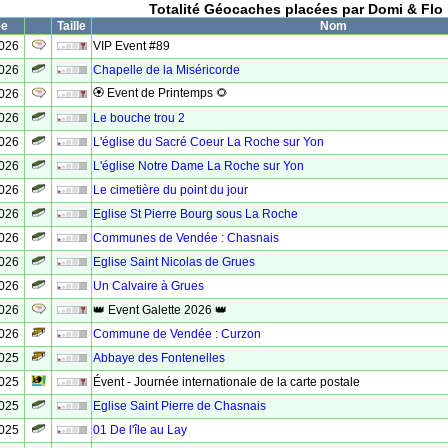
Totalité Géocaches placées par Domi & Flo
ée
Taille
Nom
2026
VIP Event #89
2026
Chapelle de la Miséricorde
🏵 Event de Printemps 🌻
2026
2026
Le bouche trou 2
2026
L'église du Sacré Coeur La Roche sur Yon
2026
L'église Notre Dame La Roche sur Yon
2026
Le cimetière du point du jour
2026
Eglise St Pierre Bourg sous La Roche
2026
Communes de Vendée : Chasnais
2026
Eglise Saint Nicolas de Grues
2026
Un Calvaire à Grues
2026
👑 Event Galette 2026 👑
2026
Commune de Vendée : Curzon
2025
Abbaye des Fontenelles
2025
Évent - Journée internationale de la carte postale
2025
Eglise Saint Pierre de Chasnais
2025
01 De l'île au Lay