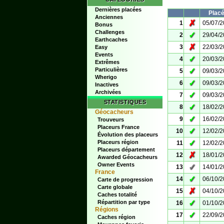
Dernières placées
Plac
Anciennes
✗
1
05/07/
Bonus
Challenges
✓
2
29/04/
Earthcaches
✗
3
22/03/
Easy
Events
✓
4
20/03/
Extrêmes
Particulières
✓
5
09/03/
Wherigo
✓
6
09/03/
Inactives
Archivées
✓
7
09/03/
STATISTIQUES
✓
8
18/02/
Géocacheurs
✓
9
16/02/
Trouveurs
Placeurs France
✓
10
12/02/
Évolution des placeurs
✓
Placeurs région
11
12/02/
Placeurs département
✗
12
18/01/
Awarded Géocacheurs
Owner Events
✓
13
14/01/
France
✓
14
06/10/
Carte de progression
Carte globale
✗
15
04/10/
Caches totalité
✓
Répartition par type
16
01/10/
Régions
✓
17
22/09/
Caches région