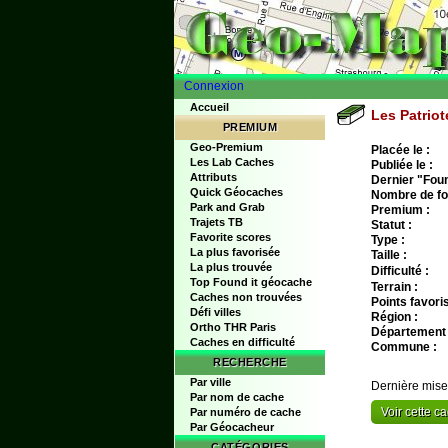
Connexion
Accueil
Les Patrio
PREMIUM
Geo-Premium
Placée le :
Les Lab Caches
Publiée le :
Attributs
Dernier "Found
Quick Géocaches
Nombre de fo
Park and Grab
Premium :
Trajets TB
Statut :
Favorite scores
Type :
La plus favorisée
Taille :
La plus trouvée
Difficulté :
Top Found it géocache
Terrain :
Caches non trouvées
Points favoris
Défi villes
Région :
Ortho THR Paris
Département 
Caches en difficulté
Commune :
RECHERCHE
Par ville
Dernière mise
Par nom de cache
Voir cette 
Par numéro de cache
Par Géocacheur
CATÉGORIES