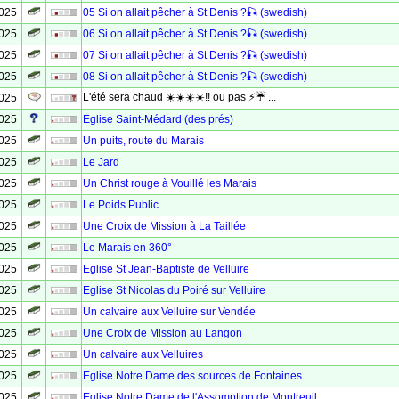
2025
05 Si on allait pêcher à St Denis ?🎣 (swedish)
2025
06 Si on allait pêcher à St Denis ?🎣 (swedish)
2025
07 Si on allait pêcher à St Denis ?🎣 (swedish)
2025
08 Si on allait pêcher à St Denis ?🎣 (swedish)
L'été sera chaud ☀️☀️☀️☀️!! ou pas ⚡☔ ...
2025
2025
Eglise Saint-Médard (des prés)
2025
Un puits, route du Marais
2025
Le Jard
2025
Un Christ rouge à Vouillé les Marais
2025
Le Poids Public
2025
Une Croix de Mission à La Taillée
2025
Le Marais en 360°
2025
Eglise St Jean-Baptiste de Velluire
2025
Eglise St Nicolas du Poiré sur Velluire
2025
Un calvaire aux Velluire sur Vendée
2025
Une Croix de Mission au Langon
2025
Un calvaire aux Velluires
2025
Eglise Notre Dame des sources de Fontaines
2025
Eglise Notre Dame de l'Assomption de Montreuil