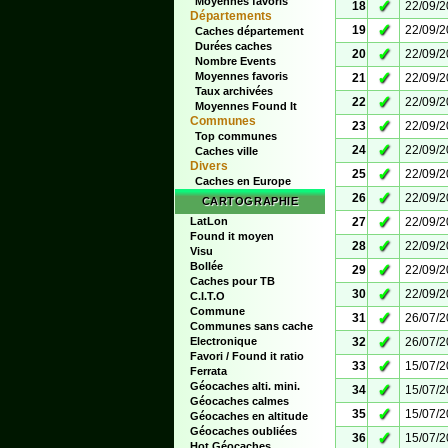
Moyennes favoris
✓
18
22/09/
Départements
✓
19
22/09/
Caches département
Durées caches
✓
20
22/09/
Nombre Events
✓
Moyennes favoris
21
22/09/
Taux archivées
✓
22
22/09/
Moyennes Found It
Communes
✓
23
22/09/
Top communes
✓
24
22/09/
Caches ville
Divers
✓
25
22/09/
Caches en Europe
✓
26
22/09/
CARTOGRAPHIE
✓
LatLon
27
22/09/
Found it moyen
✓
28
22/09/
Visu
Bollée
✓
29
22/09/
Caches pour TB
✓
30
22/09/
C.I.T.O
Commune
✓
31
26/07/
Communes sans cache
✓
Electronique
32
26/07/
Favori / Found it ratio
✓
33
15/07/
Ferrata
Géocaches alti. mini.
✓
34
15/07/
Géocaches calmes
✓
35
15/07/
Géocaches en altitude
Géocaches oubliées
✓
36
15/07/
Hot Géocaches