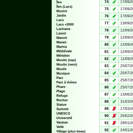
✓
74
17/09/
Îles
Îles (Lacs)
✓
75
17/09/
Illustre
✓
Jardin
76
17/09/
Lacs
✓
77
13/09/
Lacs +2000
Lachaise
✓
78
12/09/
Lavoir
✓
79
12/09/
Manoir
Marais
✓
80
12/09/
Marina
✓
Médiévale
81
12/09/
Méridien
✓
82
11/09/
Moulin (eau)
Moulin (vent)
✓
83
25/07/
Musée
✓
84
25/07/
Musique
Parc
✓
85
25/07/
Parc à thème
✓
Phare
86
25/07/
Plage
✓
87
13/06/
Refuge
Rocher
✓
88
31/03/
Statue
✗
89
17/03/
Summit
UNESCO
✗
90
25/02/
Université
✗
Vauban
91
29/01/
Velib
✓
92
24/01/
Village (plus beau)