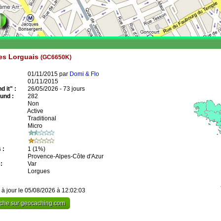
tes Lorguais
(GC6650K)
01/11/2015 par
Domi & Flo
01/11/2015
 it" :
26/05/2026 - 73 jours
und :
282
Non
Active
Traditional
Micro
 :
1
(1%)
Provence-Alpes-Côte d'Azur
:
Var
Lorgues
 à jour le 05/08/2026 à 12:02:03
cache sur geocaching.com