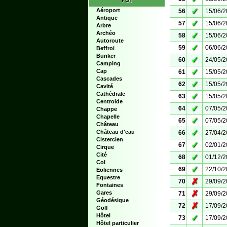
POI
✓
Aéroport
56
15/06/
Antique
✓
57
15/06/
Arbre
Archéo
✓
58
15/06/
Autoroute
✓
59
06/06/
Beffroi
Bunker
✓
60
24/05/
Camping
✓
Cap
61
15/05/
Cascades
✓
62
15/05/
Cavité
Cathédrale
✓
63
15/05/
Centroide
✓
64
07/05/
Chappe
Chapelle
✓
65
07/05/
Château
✓
Château d'eau
66
27/04/
Cistercien
✓
67
02/01/
Cirque
Cité
✓
68
01/12/
Col
✓
69
22/10/
Eoliennes
Equestre
✗
70
29/09/
Fontaines
✗
Gares
71
29/09/
Géodésique
✗
72
17/09/
Golf
Hôtel
✓
73
17/09/
Hôtel particulier