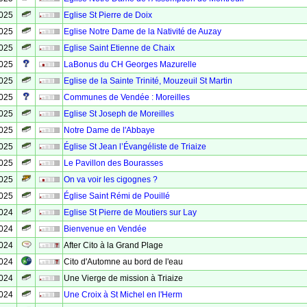
2025
Eglise St Pierre de Doix
2025
Eglise Notre Dame de la Nativité de Auzay
2025
Eglise Saint Etienne de Chaix
2025
LaBonus du CH Georges Mazurelle
2025
Eglise de la Sainte Trinité, Mouzeuil St Martin
2025
Communes de Vendée : Moreilles
2025
Eglise St Joseph de Moreilles
2025
Notre Dame de l'Abbaye
2025
Église St Jean l’Évangéliste de Triaize
2025
Le Pavillon des Bourasses
2025
On va voir les cigognes ?
2025
Église Saint Rémi de Pouillé
2024
Eglise St Pierre de Moutiers sur Lay
2024
Bienvenue en Vendée
2024
After Cito à la Grand Plage
2024
Cito d'Automne au bord de l'eau
2024
Une Vierge de mission à Triaize
2024
Une Croix à St Michel en l'Herm