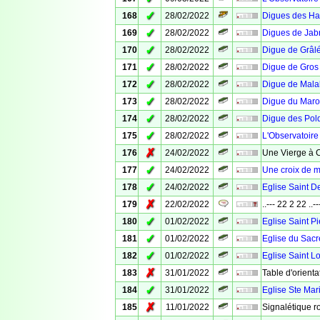
✓
168
28/02/2022
Digues des Hab
✓
169
28/02/2022
Digues de Jabr
✓
170
28/02/2022
Digue de Grâl
✓
171
28/02/2022
Digue de Gros
✓
172
28/02/2022
Digue de Mala
✓
173
28/02/2022
Digue du Maro
✓
174
28/02/2022
Digue des Pol
✓
175
28/02/2022
L'Observatoire
✗
176
24/02/2022
Une Vierge à 
✓
177
24/02/2022
Une croix de m
✓
178
24/02/2022
Eglise Saint D
✗
179
22/02/2022
..--- 22 2 22 ..--
✓
180
01/02/2022
Eglise Saint Pi
✓
181
01/02/2022
Eglise du Sacr
✓
182
01/02/2022
Eglise Saint L
✗
183
31/01/2022
Table d'orienta
✓
184
31/01/2022
Eglise Ste Mar
✗
185
11/01/2022
Signalétique r