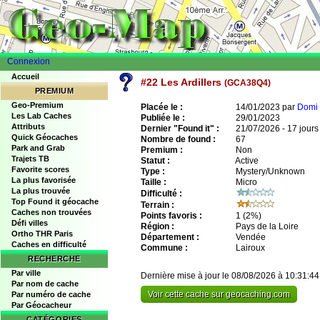
Connexion
Accueil
#22 Les Ardillers
(GCA38Q4)
PREMIUM
Geo-Premium
Placée le :
14/01/2023 par
Domi 
Les Lab Caches
Publiée le :
29/01/2023
Attributs
Dernier "Found it" :
21/07/2026 - 17 jours
Quick Géocaches
Nombre de found :
67
Park and Grab
Premium :
Non
Trajets TB
Statut :
Active
Favorite scores
Type :
Mystery/Unknown
La plus favorisée
Taille :
Micro
La plus trouvée
Difficulté :
Top Found it géocache
Terrain :
Caches non trouvées
Points favoris :
1
(2%)
Défi villes
Région :
Pays de la Loire
Ortho THR Paris
Département :
Vendée
Caches en difficulté
Commune :
Lairoux
RECHERCHE
Par ville
Dernière mise à jour le 08/08/2026 à 10:31:44
Par nom de cache
Voir cette cache sur geocaching.com
Par numéro de cache
Par Géocacheur
CATÉGORIES