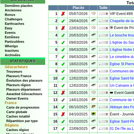
Tot
Dernières placées
Placée
Taille
Anciennes
✗
1
05/07/2026
VIP Event #89
Bonus
Challenges
✓
2
29/04/2026
Chapelle de la
Earthcaches
✗
🏵 Event de Pr
3
22/03/2026
Easy
Events
✓
4
20/03/2026
Le bouche trou
Extrêmes
Particulières
✓
5
09/03/2026
L'église du Sa
Wherigo
✓
6
09/03/2026
L'église Notr
Inactives
Archivées
✓
7
09/03/2026
Le cimetière du
STATISTIQUES
✓
8
18/02/2026
Eglise St Pier
Géocacheurs
✓
9
16/02/2026
Communes de 
Trouveurs
Placeurs France
✓
10
12/02/2026
Eglise Saint N
Évolution des placeurs
✓
Placeurs région
11
12/02/2026
Un Calvaire à
Placeurs département
✗
12
18/01/2026
👑 Event Galet
Awarded Géocacheurs
Owner Events
✓
13
14/01/2026
Commune de V
France
✓
14
06/10/2025
Abbaye des Fo
Carte de progression
Carte globale
✗
15
04/10/2025
Évent - Journée
Caches totalité
✓
Répartition par type
16
01/10/2025
Eglise Saint P
Régions
✓
17
22/09/2025
01 De l'île au 
Caches région