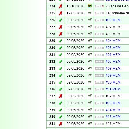
✗
224
18/10/2020
20 ans de Geo
✗
225
12/05/2020
Le Domaine de
✓
226
09/05/2020
#01 MEM
✗
227
09/05/2020
#02 MEM
✗
228
09/05/2020
#03 MEM
✓
229
09/05/2020
#04 MEM
✓
230
09/05/2020
#05 MEM
✓
231
09/05/2020
#06 MEM
✓
232
09/05/2020
#07 MEM
✓
233
09/05/2020
#08 MEM
✓
234
09/05/2020
#09 MEM
✓
235
09/05/2020
#10 MEM
✓
236
09/05/2020
#11 MEM
✗
237
09/05/2020
#12 MEM
✓
238
09/05/2020
#13 MEM
✓
239
09/05/2020
#14 MEM
✓
240
09/05/2020
#15 MEM
✗
241
09/05/2020
#16 MEM