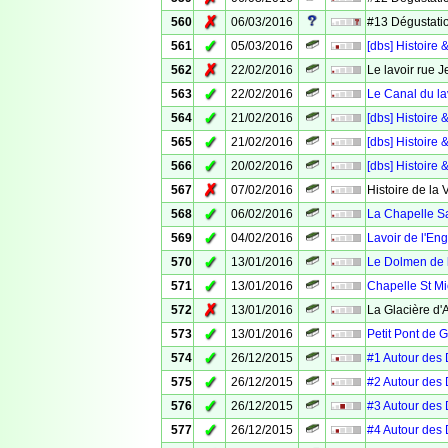
✗
560
06/03/2016
#13 Dégustatio
✓
561
05/03/2016
[dbs] Histoir
✗
562
22/02/2016
Le lavoir rue 
✓
563
22/02/2016
Le Canal du la
✓
564
21/02/2016
[dbs] Histoire 
✓
565
21/02/2016
[dbs] Histoire 
✓
566
20/02/2016
[dbs] Histoire 
✗
567
07/02/2016
Histoire de la 
✓
568
06/02/2016
La Chapelle S
✓
569
04/02/2016
Lavoir de l'Eng
✓
570
13/01/2016
Le Dolmen de 
✓
571
13/01/2016
Chapelle St Mi
✗
572
13/01/2016
La Glacière d
✓
573
13/01/2016
Petit Pont de 
✓
574
26/12/2015
#1 Autour des 
✓
575
26/12/2015
#2 Autour des
✓
576
26/12/2015
#3 Autour des 
✓
577
26/12/2015
#4 Autour des 