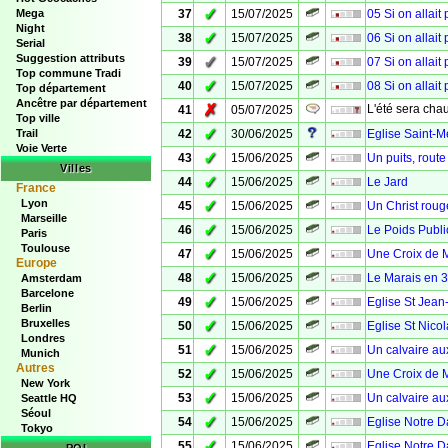
✓
Mega
37
15/07/2025
05 Si on allait
Night
✓
38
15/07/2025
06 Si on allait
Serial
Suggestion attributs
✓
39
15/07/2025
07 Si on allait
Top commune Tradi
✓
40
15/07/2025
08 Si on allait
Top département
Ancêtre par département
✗
L'été sera chau
41
05/07/2025
Top ville
✓
Trail
42
30/06/2025
Eglise Saint-M
Voie Verte
✓
43
15/06/2025
Un puits, rout
Villes
✓
44
15/06/2025
Le Jard
France
Lyon
✓
45
15/06/2025
Un Christ roug
Marseille
✓
46
15/06/2025
Le Poids Publi
Paris
Toulouse
✓
47
15/06/2025
Une Croix de M
Europe
✓
48
15/06/2025
Le Marais en 
Amsterdam
Barcelone
✓
49
15/06/2025
Eglise St Jean-
Berlin
Bruxelles
✓
50
15/06/2025
Eglise St Nicol
Londres
✓
51
15/06/2025
Un calvaire au
Munich
Autres
✓
52
15/06/2025
Une Croix de 
New York
✓
53
15/06/2025
Un calvaire aux
Seattle HQ
Séoul
✓
54
15/06/2025
Eglise Notre 
Tokyo
✓
55
15/06/2025
Eglise Notre D