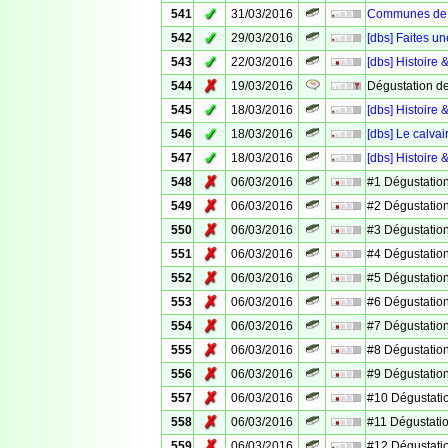
✓
541
31/03/2016
Communes de V
✓
542
29/03/2016
[dbs] Faites un
✓
543
22/03/2016
[dbs] Histoire 
✗
544
19/03/2016
Dégustation d
✓
545
18/03/2016
[dbs] Histoire
✓
546
18/03/2016
[dbs] Le calv
✓
547
18/03/2016
[dbs] Histoire 
✗
548
06/03/2016
#1 Dégustation
✗
549
06/03/2016
#2 Dégustation
✗
550
06/03/2016
#3 Dégustation
✗
551
06/03/2016
#4 Dégustation
✗
552
06/03/2016
#5 Dégustation
✗
553
06/03/2016
#6 Dégustation
✗
554
06/03/2016
#7 Dégustation
✗
555
06/03/2016
#8 Dégustation
✗
556
06/03/2016
#9 Dégustation
✗
557
06/03/2016
#10 Dégustati
✗
558
06/03/2016
#11 Dégustati
✗
559
06/03/2016
#12 Dégustati