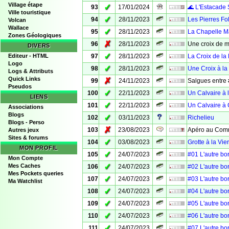
Village étape
✓
93
17/01/2024
🌊 L'Estacade 
Ville touristique
✓
94
28/11/2023
Les Pierres Fo
Volcan
Wallace
✓
95
28/11/2023
La Chapelle M
Zones Géologiques
✗
96
28/11/2023
Une croix de 
DIVERS
✓
Editeur - HTML
97
28/11/2023
La Croix de la
Logo
✓
98
28/11/2023
Une Croix à la
Logs & Attributs
Quick Links
✗
99
24/11/2023
Salgues entre 
Pseudos
✓
100
22/11/2023
Un Calvaire à 
LIENS
✓
101
22/11/2023
Un Calvaire à
Associations
Blogs
✓
102
03/11/2023
Richelieu
Blogs - Perso
✗
103
23/08/2023
Apéro au Com
Autres jeux
Sites & forums
✓
104
03/08/2023
Grotte à la Vie
MON PROFIL
✓
105
24/07/2023
#01 L'autre bo
Mon Compte
✓
Mes Caches
106
24/07/2023
#02 L'autre bo
Mes Pockets queries
✓
107
24/07/2023
#03 L'autre bo
Ma Watchlist
✓
108
24/07/2023
#04 L'autre bo
✓
109
24/07/2023
#05 L'autre bo
✓
110
24/07/2023
#06 L'autre bo
✓
111
24/07/2023
#07 L'autre bo