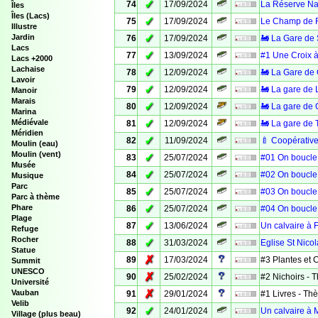
✓
74
17/09/2024
La Réserve Nat
Îles
Îles (Lacs)
✓
75
17/09/2024
Le Champ de F
Illustre
✓
Jardin
76
17/09/2024
🚂 La Gare de 
Lacs
✓
77
13/09/2024
#1 Une Croix à
Lacs +2000
Lachaise
✓
78
12/09/2024
🚂 La Gare de
Lavoir
✓
79
12/09/2024
🚂 La gare de 
Manoir
Marais
✓
80
12/09/2024
🚂 La gare de 
Marina
✓
Médiévale
81
12/09/2024
🚂 La gare de T
Méridien
✓
82
11/09/2024
🍼 Coopérative
Moulin (eau)
Moulin (vent)
✓
83
25/07/2024
#01 On boucle 
Musée
✓
84
25/07/2024
#02 On boucle 
Musique
Parc
✓
85
25/07/2024
#03 On boucle 
Parc à thème
✓
Phare
86
25/07/2024
#04 On boucle 
Plage
✓
87
13/06/2024
Un calvaire à 
Refuge
Rocher
✓
88
31/03/2024
Eglise St Nico
Statue
✗
89
17/03/2024
#3 Plantes et
Summit
UNESCO
✗
90
25/02/2024
#2 Nichoirs -
Université
✗
Vauban
91
29/01/2024
#1 Livres - T
Velib
✓
92
24/01/2024
Un calvaire à M
Village (plus beau)