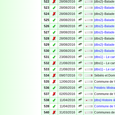
✗
522
28/08/2016
[dbs2]–Balade 
✓
523
28/08/2016
[dbs2]–Balade 
✗
524
28/08/2016
[dbs2]–Balade 
✓
525
28/08/2016
[dbs2]–Balade 
✓
526
28/08/2016
[dbs2]–Balade 
✓
527
28/08/2016
[dbs2]–Balade 
✗
528
28/08/2016
[dbs2]–Balade 
✓
529
28/08/2016
[dbs2]–Balade 
✓
530
28/08/2016
[dbs2]–Balade 
✓
531
23/08/2016
[dbs1] – Le ca
✗
532
21/08/2016
[dbs1] – Le ca
✓
533
21/08/2016
[dbs1] – Le ca
✗
534
09/07/2016
Sébélo et Domi
✗
535
12/06/2016
Commune de Ve
✓
536
20/05/2016
Frédéric Mistra
✗
537
02/05/2016
Commune de Ve
✓
538
11/04/2016
[dbs] Histoire 
✓
539
11/04/2016
Commune de Ve
✗
540
31/03/2016
Communes de 