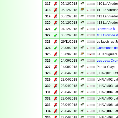
✗
317
05/12/2018
#10 La Viredo
✗
318
05/12/2018
#11 La Viredo
✗
319
05/12/2018
#12 La Viredo
✗
320
05/12/2018
#13 La Viredo
✓
321
04/12/2018
Bienvenue à...
✓
322
03/12/2018
#01 Croix de 
✗
323
29/11/2018
Le lavoir rue 
✓
324
23/09/2018
Communes de 
✗
325
18/09/2018
La Tartuguière
✓
326
14/09/2018
Les deux Cyprè
✗
327
14/08/2018
Port-la-Claye -
✗
328
23/04/2018
[LHAV]#01 Latt
✗
329
23/04/2018
[LHAV] #02 Lat
✗
330
23/04/2018
[LHAV] #03 Lat
✗
331
23/04/2018
[LHAV] #04 Lat
✗
332
23/04/2018
[LHAV] #05 Lat
✗
333
23/04/2018
[LHAV] #06 Lat
✗
334
23/04/2018
[LHAV] #07 Lat
✗
335
23/04/2018
[LHAV] #08 Lat