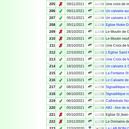
✗
205
09/11/2021
Une croix de m
✓
206
09/11/2021
Un calvaire au
✓
207
05/11/2021
Un calvaire à 
✓
208
05/11/2021
Eglise Notre-
✗
209
28/10/2021
Le Moulin de 
✗
210
28/10/2021
Le Moulin neuf
✗
211
28/10/2021
Une Croix de 
✓
212
22/10/2021
L'Eglise Saint 
✓
213
22/10/2021
Une Croix de M
✓
214
18/10/2021
Un calvaire à 
✓
215
13/10/2021
La Fontaine St
✓
216
13/10/2021
Le Calvaire de
✓
217
08/10/2021
Signalétique ro
✓
218
08/10/2021
Signalétique ro
✓
219
06/10/2021
Cathédrale No
✓
220
05/10/2021
A83 - Aire de 
✗
221
05/10/2021
Eglise St Jean
✗
222
10/11/2020
Le Domaine de
✓
223
27/10/2020
La LAB BONUS -