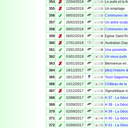
✗
354
22/04/2018
Le puits et la 
✗
355
12/04/2018
Un empilage
✓
356
08/03/2018
Communes de V
✓
357
26/02/2018
Un arbre sculp
✓
358
08/02/2018
Communes de 
✗
359
06/02/2018
Eglise Saint R
✗
360
27/01/2018
Australian Day
✓
361
23/01/2018
Une pyramide
✓
362
03/01/2018
Un vieux puits
✗
363
02/01/2018
Bienvenue en..
✓
364
19/12/2017
[dbs] Histoire 
✓
365
18/12/2017
Youri Gagarin
✓
366
14/12/2017
Château de la
✗
367
13/12/2017
Signalétique r
✓
368
02/09/2017
H 37 - La Géo
✓
369
02/09/2017
H 38 - La Géo
✓
370
02/09/2017
H 39 - La Géo
✓
371
02/09/2017
H 40 - La Géo
✓
372
02/09/2017
H 41 - La Géo