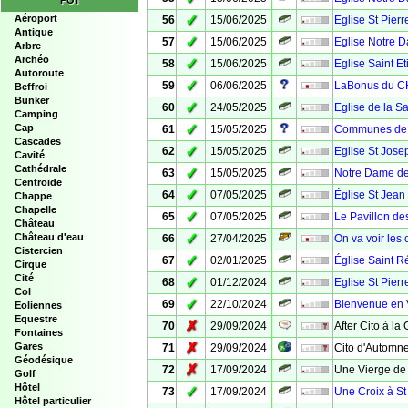
POI
✓
Aéroport
56
15/06/2025
Eglise St Pierr
Antique
✓
57
15/06/2025
Eglise Notre D
Arbre
Archéo
✓
58
15/06/2025
Eglise Saint E
Autoroute
✓
59
06/06/2025
LaBonus du C
Beffroi
Bunker
✓
60
24/05/2025
Eglise de la Sa
Camping
✓
Cap
61
15/05/2025
Communes de V
Cascades
✓
62
15/05/2025
Eglise St Jose
Cavité
Cathédrale
✓
63
15/05/2025
Notre Dame de
Centroide
✓
64
07/05/2025
Église St Jean 
Chappe
Chapelle
✓
65
07/05/2025
Le Pavillon d
Château
✓
Château d'eau
66
27/04/2025
On va voir les
Cistercien
✓
67
02/01/2025
Église Saint R
Cirque
Cité
✓
68
01/12/2024
Eglise St Pierr
Col
✓
69
22/10/2024
Bienvenue en
Eoliennes
Equestre
✗
70
29/09/2024
After Cito à la
Fontaines
✗
Gares
71
29/09/2024
Cito d'Automne
Géodésique
✗
72
17/09/2024
Une Vierge de 
Golf
Hôtel
✓
73
17/09/2024
Une Croix à St
Hôtel particulier