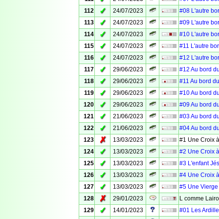
✓
112
24/07/2023
#08 L'autre bo
✓
113
24/07/2023
#09 L'autre bo
✓
114
24/07/2023
#10 L'autre bo
✓
115
24/07/2023
#11 L'autre bo
✓
116
24/07/2023
#12 L'autre bo
✓
117
29/06/2023
#12 Au bord du
✓
118
29/06/2023
#11 Au bord du
✓
119
29/06/2023
#10 Au bord du
✓
120
29/06/2023
#09 Au bord du
✓
121
21/06/2023
#03 Au bord du
✓
122
21/06/2023
#04 Au bord du
✗
123
13/03/2023
#1 Une Croix à
✓
124
13/03/2023
#2 Une Croix à
✓
125
13/03/2023
#3 L'enfant Jé
✓
126
13/03/2023
#4 Une Croix à
✓
127
13/03/2023
#5 Une Vierge 
✗
128
29/01/2023
L comme Lair
✓
129
14/01/2023
#01 Les Ardille