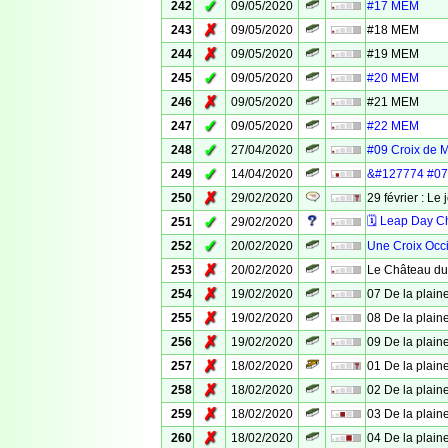
✓
242
09/05/2020
#17 MEM
✗
243
09/05/2020
#18 MEM
✗
244
09/05/2020
#19 MEM
✓
245
09/05/2020
#20 MEM
✗
246
09/05/2020
#21 MEM
✓
247
09/05/2020
#22 MEM
✓
248
27/04/2020
#09 Croix de 
✓
249
14/04/2020
&#127774 #07 
✗
250
29/02/2020
29 février : Le 
✓
🗓 Leap Day C
251
29/02/2020
✓
252
20/02/2020
Une Croix Occ
✗
253
20/02/2020
Le Château du
✗
254
19/02/2020
07 De la plaine
✗
255
19/02/2020
08 De la plaine
✗
256
19/02/2020
09 De la plaine
✗
257
18/02/2020
01 De la plaine
✗
258
18/02/2020
02 De la plaine
✗
259
18/02/2020
03 De la plaine
✗
260
18/02/2020
04 De la plaine