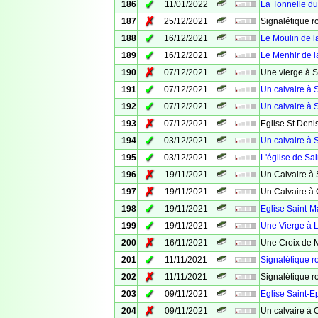
✓
186
11/01/2022
La Tonnelle d
✗
187
25/12/2021
Signalétique ro
✓
188
16/12/2021
Le Moulin de l
✓
189
16/12/2021
Le Menhir de l
✗
190
07/12/2021
Une vierge à S
✓
191
07/12/2021
Un calvaire à S
✓
192
07/12/2021
Un calvaire à S
✗
193
07/12/2021
Eglise St Deni
✓
194
03/12/2021
Un calvaire à S
✓
195
03/12/2021
L'église de Sai
✗
196
19/11/2021
Un Calvaire à 
✗
197
19/11/2021
Un Calvaire à
✓
198
19/11/2021
Eglise Saint-M
✓
199
19/11/2021
Une Vierge à 
✗
200
16/11/2021
Une Croix de 
✓
201
11/11/2021
Signalétique r
✗
202
11/11/2021
Signalétique r
✓
203
09/11/2021
Eglise Saint-
✗
204
09/11/2021
Un calvaire à 