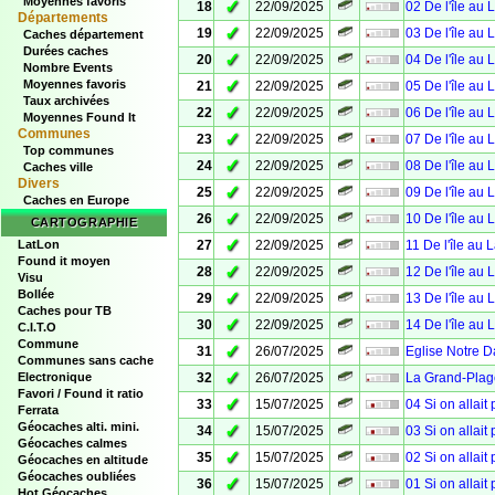
Moyennes favoris
✓
18
22/09/2025
02 De l'île au 
Départements
✓
19
22/09/2025
03 De l'île au 
Caches département
Durées caches
✓
20
22/09/2025
04 De l'île au 
Nombre Events
✓
Moyennes favoris
21
22/09/2025
05 De l'île au 
Taux archivées
✓
22
22/09/2025
06 De l'île au 
Moyennes Found It
Communes
✓
23
22/09/2025
07 De l'île au 
Top communes
✓
24
22/09/2025
08 De l'île au 
Caches ville
Divers
✓
25
22/09/2025
09 De l'île au 
Caches en Europe
✓
26
22/09/2025
10 De l'île au 
CARTOGRAPHIE
✓
LatLon
27
22/09/2025
11 De l'île au 
Found it moyen
✓
28
22/09/2025
12 De l'île au 
Visu
Bollée
✓
29
22/09/2025
13 De l'île au 
Caches pour TB
✓
30
22/09/2025
14 De l'île au 
C.I.T.O
Commune
✓
31
26/07/2025
Eglise Notre 
Communes sans cache
✓
Electronique
32
26/07/2025
La Grand-Plag
Favori / Found it ratio
✓
33
15/07/2025
04 Si on allait
Ferrata
Géocaches alti. mini.
✓
34
15/07/2025
03 Si on allait
Géocaches calmes
✓
35
15/07/2025
02 Si on allait
Géocaches en altitude
Géocaches oubliées
✓
36
15/07/2025
01 Si on allait
Hot Géocaches