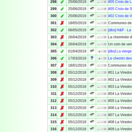
✓
298
25/06/2019
#05 Croix de 
✓
299
25/06/2019
#05 Croix de S
✓
300
25/06/2019
#02 Croix de 
✗
301
18/05/2019
Communes de 
✓
302
06/05/2019
[dbs] H&P - La
✗
303
26/04/2019
La cheminée d
✗
304
26/04/2019
Un coin de ver
✓
305
01/04/2019
[dbs] La vierg
✓
306
17/03/2019
Le chemin des
✗
307
18/01/2019
Communes de V
✗
308
05/12/2018
#01 La Viredo
✗
309
05/12/2018
#02 La Viredo
✗
310
05/12/2018
#03 La Viredo
✗
311
05/12/2018
#04 La Viredo
✗
312
05/12/2018
#05 La Viredo
✗
313
05/12/2018
#06 La Viredo
✗
314
05/12/2018
#07 La Viredo
✗
315
05/12/2018
#08 La Viredo
✗
316
05/12/2018
#09 La Viredo