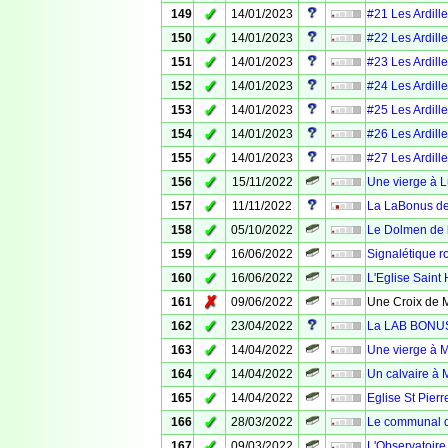
✓
149
14/01/2023
#21 Les Ardille
✓
150
14/01/2023
#22 Les Ardille
✓
151
14/01/2023
#23 Les Ardille
✓
152
14/01/2023
#24 Les Ardille
✓
153
14/01/2023
#25 Les Ardille
✓
154
14/01/2023
#26 Les Ardille
✓
155
14/01/2023
#27 Les Ardille
✓
156
15/11/2022
Une vierge à 
✓
157
11/11/2022
La LaBonus de
✓
158
05/10/2022
Le Dolmen de l
✓
159
16/06/2022
Signalétique ro
✓
160
16/06/2022
L'Eglise Saint 
✗
161
09/06/2022
Une Croix de M
✓
162
23/04/2022
La LAB BONUS 
✓
163
14/04/2022
Une vierge à 
✓
164
14/04/2022
Un calvaire à 
✓
165
14/04/2022
Eglise St Pier
✓
166
28/03/2022
Le communal d
✓
167
09/03/2022
L'Observatoire