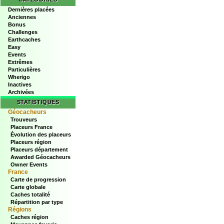
Dernières placées
Anciennes
Bonus
Challenges
Earthcaches
Easy
Events
Extrêmes
Particulières
Wherigo
Inactives
Archivées
STATISTIQUES
Géocacheurs
Trouveurs
Placeurs France
Évolution des placeurs
Placeurs région
Placeurs département
Awarded Géocacheurs
Owner Events
France
Carte de progression
Carte globale
Caches totalité
Répartition par type
Régions
Caches région