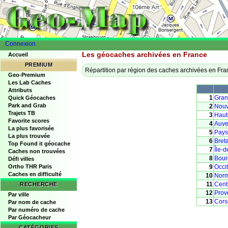
Connexion
Les géocaches archivées en France
Accueil
PREMIUM
Répartition par région des caches archivées en Fra
Geo-Premium
Les Lab Caches
Attributs
1
Gran
Quick Géocaches
Park and Grab
2
Nouv
Trajets TB
3
Haut
Favorite scores
4
Auve
La plus favorisée
5
Pays 
La plus trouvée
6
Bret
Top Found it géocache
7
Île-
Caches non trouvées
8
Bour
Défi villes
Ortho THR Paris
9
Occi
Caches en difficulté
10
Norm
11
Cent
RECHERCHE
12
Prov
Par ville
13
Cors
Par nom de cache
Par numéro de cache
Par Géocacheur
CATÉGORIES