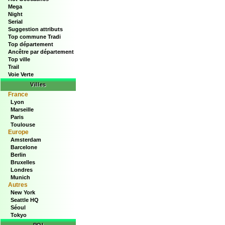
Mega
Night
Serial
Suggestion attributs
Top commune Tradi
Top département
Ancêtre par département
Top ville
Trail
Voie Verte
Villes
France
Lyon
Marseille
Paris
Toulouse
Europe
Amsterdam
Barcelone
Berlin
Bruxelles
Londres
Munich
Autres
New York
Seattle HQ
Séoul
Tokyo