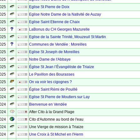
2025
Eglise St Pierre de Doix
2025
Eglise Notre Dame de la Nativité de Auzay
2025
Eglise Saint Etienne de Chaix
2025
LaBonus du CH Georges Mazurelle
2025
Eglise de la Sainte Trinité, Mouzeuil St Martin
2025
Communes de Vendée : Moreilles
2025
Eglise St Joseph de Moreilles
2025
Notre Dame de l'Abbaye
2025
Église St Jean l’Évangéliste de Triaize
2025
Le Pavillon des Bourasses
2025
On va voir les cigognes ?
2025
Église Saint Rémi de Pouillé
2024
Eglise St Pierre de Moutiers sur Lay
2024
Bienvenue en Vendée
2024
After Cito à la Grand Plage
2024
Cito d'Automne au bord de l'eau
2024
Une Vierge de mission à Triaize
2024
Une Croix à St Michel en l'Herm