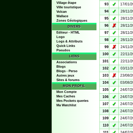
Village étape
✓
93
17/01/
Ville touristique
✓
94
28/11/
Volcan
Wallace
✓
95
28/11/
Zones Géologiques
✗
96
28/11/
DIVERS
✓
Editeur - HTML
97
28/11/
Logo
✓
98
28/11/
Logs & Attributs
Quick Links
✗
99
24/11/
Pseudos
✓
100
22/11/
LIENS
✓
101
22/11/
Associations
Blogs
✓
102
03/11/
Blogs - Perso
✗
103
23/08/
Autres jeux
Sites & forums
✓
104
03/08/
MON PROFIL
✓
105
24/07/
Mon Compte
✓
Mes Caches
106
24/07/
Mes Pockets queries
✓
107
24/07/
Ma Watchlist
✓
108
24/07/
✓
109
24/07/
✓
110
24/07/
✓
111
24/07/