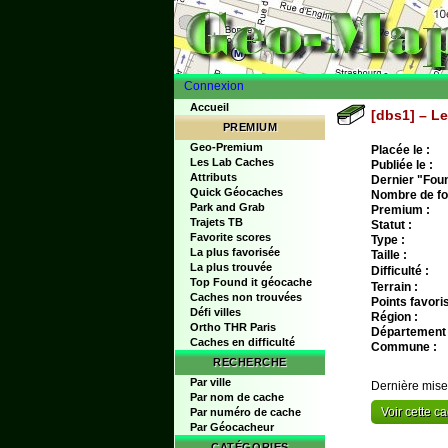
Connexion
Accueil
[dbs1] – Le
PREMIUM
Geo-Premium
Placée le :
Les Lab Caches
Publiée le :
Attributs
Dernier "Found
Quick Géocaches
Nombre de fo
Park and Grab
Premium :
Trajets TB
Statut :
Favorite scores
Type :
La plus favorisée
Taille :
La plus trouvée
Difficulté :
Top Found it géocache
Terrain :
Caches non trouvées
Points favoris
Défi villes
Région :
Ortho THR Paris
Département 
Caches en difficulté
Commune :
RECHERCHE
Par ville
Dernière mise
Par nom de cache
Voir cette 
Par numéro de cache
Par Géocacheur
CATÉGORIES