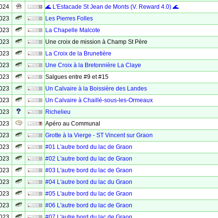
2024
🌊 L'Estacade St Jean de Monts (V. Reward 4.0) 🌊
2023
Les Pierres Folles
2023
La Chapelle Malcote
2023
Une croix de mission à Champ St Père
2023
La Croix de la Brunetière
2023
Une Croix à la Bretonnière La Claye
2023
Salgues entre #9 et #15
2023
Un Calvaire à la Boissière des Landes
2023
Un Calvaire à Chaillé-sous-les-Ormeaux
2023
Richelieu
2023
Apéro au Communal
2023
Grotte à la Vierge - ST Vincent sur Graon
2023
#01 L'autre bord du lac de Graon
2023
#02 L'autre bord du lac de Graon
2023
#03 L'autre bord du lac de Graon
2023
#04 L'autre bord du lac du Graon
2023
#05 L'autre bord du lac de Graon
2023
#06 L'autre bord du lac de Graon
2023
#07 L'autre bord du lac de Graon