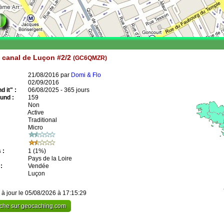
 canal de Luçon #2/2
(GC6QMZR)
21/08/2016 par
Domi & Flo
02/09/2016
 it" :
06/08/2025 - 365 jours
und :
159
Non
Active
Traditional
Micro
 :
1
(1%)
Pays de la Loire
:
Vendée
Luçon
 à jour le 05/08/2026 à 17:15:29
cache sur geocaching.com