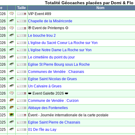
Totalité Géocaches placées par Domi & Flo
ée
Taille
Nom
2026
VIP Event #89
2026
Chapelle de la Miséricorde
🏵 Event de Printemps 🌻
2026
2026
Le bouche trou 2
2026
L'église du Sacré Coeur La Roche sur Yon
2026
L'église Notre Dame La Roche sur Yon
2026
Le cimetière du point du jour
2026
Eglise St Pierre Bourg sous La Roche
2026
Communes de Vendée : Chasnais
2026
Eglise Saint Nicolas de Grues
2026
Un Calvaire à Grues
2026
👑 Event Galette 2026 👑
2026
Commune de Vendée : Curzon
2025
Abbaye des Fontenelles
2025
Évent - Journée internationale de la carte postale
2025
Eglise Saint Pierre de Chasnais
2025
01 De l'île au Lay