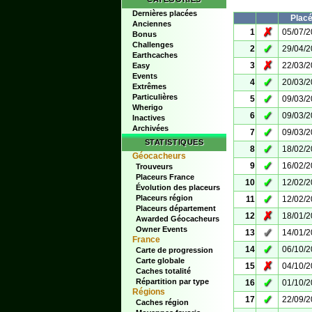
Dernières placées
Plac
Anciennes
✗
1
05/07/
Bonus
Challenges
✓
2
29/04/
Earthcaches
✗
3
22/03/
Easy
Events
✓
4
20/03/
Extrêmes
Particulières
✓
5
09/03/
Wherigo
✓
6
09/03/
Inactives
Archivées
✓
7
09/03/
STATISTIQUES
✓
8
18/02/
Géocacheurs
✓
9
16/02/
Trouveurs
Placeurs France
✓
10
12/02/
Évolution des placeurs
✓
Placeurs région
11
12/02/
Placeurs département
✗
12
18/01/
Awarded Géocacheurs
Owner Events
✓
13
14/01/
France
✓
14
06/10/
Carte de progression
Carte globale
✗
15
04/10/
Caches totalité
✓
Répartition par type
16
01/10/
Régions
✓
17
22/09/
Caches région