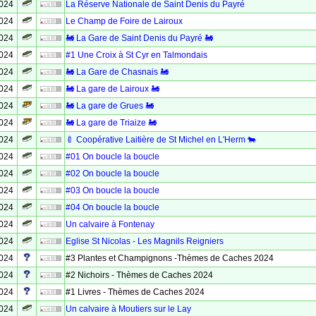
2024
La Réserve Nationale de Saint Denis du Payré
2024
Le Champ de Foire de Lairoux
2024
🚂 La Gare de Saint Denis du Payré 🚂
2024
#1 Une Croix à St Cyr en Talmondais
2024
🚂 La Gare de Chasnais 🚂
2024
🚂 La gare de Lairoux 🚂
2024
🚂 La gare de Grues 🚂
2024
🚂 La gare de Triaize 🚂
2024
🍼 Coopérative Laitière de St Michel en L'Herm 🐄
2024
#01 On boucle la boucle
2024
#02 On boucle la boucle
2024
#03 On boucle la boucle
2024
#04 On boucle la boucle
2024
Un calvaire à Fontenay
2024
Eglise St Nicolas - Les Magnils Reigniers
2024
#3 Plantes et Champignons -Thèmes de Caches 2024
2024
#2 Nichoirs - Thèmes de Caches 2024
2024
#1 Livres - Thèmes de Caches 2024
2024
Un calvaire à Moutiers sur le Lay