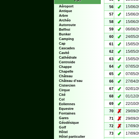
POI
✓
Aéroport
56
15/06/
Antique
✓
57
15/06/
Arbre
Archéo
✓
58
15/06/
Autoroute
✓
59
06/06/
Beffroi
Bunker
✓
60
24/05/
Camping
✓
Cap
61
15/05/
Cascades
✓
62
15/05/
Cavité
Cathédrale
✓
63
15/05/
Centroide
✓
64
07/05/
Chappe
Chapelle
✓
65
07/05/
Château
✓
Château d'eau
66
27/04/
Cistercien
✓
67
02/01/
Cirque
Cité
✓
68
01/12/
Col
✓
69
22/10/
Eoliennes
Equestre
✗
70
29/09/
Fontaines
✗
Gares
71
29/09/
Géodésique
✗
72
17/09/
Golf
Hôtel
✓
73
17/09/
Hôtel particulier