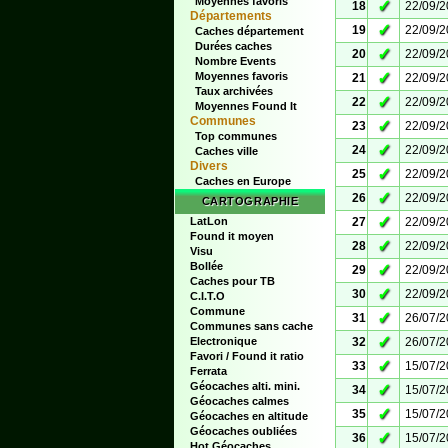
Moyennes favoris
✓
18
22/09/
Départements
✓
19
22/09/
Caches département
Durées caches
✓
20
22/09/
Nombre Events
✓
Moyennes favoris
21
22/09/
Taux archivées
✓
22
22/09/
Moyennes Found It
Communes
✓
23
22/09/
Top communes
✓
24
22/09/
Caches ville
Divers
✓
25
22/09/
Caches en Europe
✓
26
22/09/
CARTOGRAPHIE
✓
LatLon
27
22/09/
Found it moyen
✓
28
22/09/
Visu
Bollée
✓
29
22/09/
Caches pour TB
✓
30
22/09/
C.I.T.O
Commune
✓
31
26/07/
Communes sans cache
✓
Electronique
32
26/07/
Favori / Found it ratio
✓
33
15/07/
Ferrata
Géocaches alti. mini.
✓
34
15/07/
Géocaches calmes
✓
35
15/07/
Géocaches en altitude
Géocaches oubliées
✓
36
15/07/
Hot Géocaches