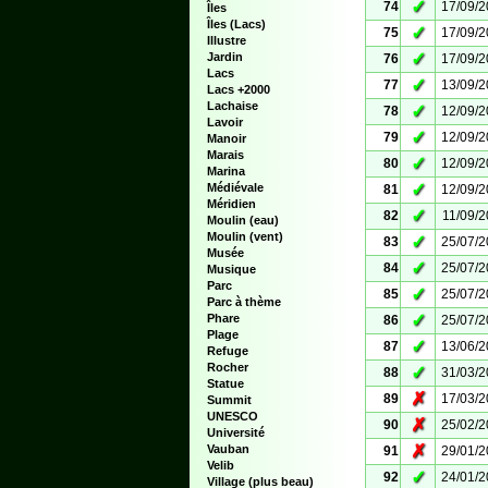
✓
74
17/09/
Îles
Îles (Lacs)
✓
75
17/09/
Illustre
✓
Jardin
76
17/09/
Lacs
✓
77
13/09/
Lacs +2000
Lachaise
✓
78
12/09/
Lavoir
✓
79
12/09/
Manoir
Marais
✓
80
12/09/
Marina
✓
Médiévale
81
12/09/
Méridien
✓
82
11/09/
Moulin (eau)
Moulin (vent)
✓
83
25/07/
Musée
✓
84
25/07/
Musique
Parc
✓
85
25/07/
Parc à thème
✓
Phare
86
25/07/
Plage
✓
87
13/06/
Refuge
Rocher
✓
88
31/03/
Statue
✗
89
17/03/
Summit
UNESCO
✗
90
25/02/
Université
✗
Vauban
91
29/01/
Velib
✓
92
24/01/
Village (plus beau)