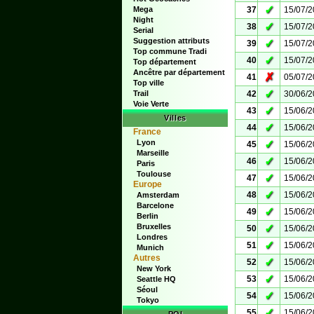
✓
Mega
37
15/07/
Night
✓
38
15/07/
Serial
Suggestion attributs
✓
39
15/07/
Top commune Tradi
✓
40
15/07/
Top département
Ancêtre par département
✗
41
05/07/
Top ville
✓
Trail
42
30/06/
Voie Verte
✓
43
15/06/
Villes
✓
44
15/06/
France
Lyon
✓
45
15/06/
Marseille
✓
46
15/06/
Paris
Toulouse
✓
47
15/06/
Europe
✓
48
15/06/
Amsterdam
Barcelone
✓
49
15/06/
Berlin
Bruxelles
✓
50
15/06/
Londres
✓
51
15/06/
Munich
Autres
✓
52
15/06/
New York
✓
53
15/06/
Seattle HQ
Séoul
✓
54
15/06/
Tokyo
✓
55
15/06/