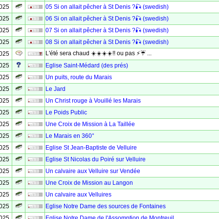
2025
05 Si on allait pêcher à St Denis ?🎣 (swedish)
2025
06 Si on allait pêcher à St Denis ?🎣 (swedish)
2025
07 Si on allait pêcher à St Denis ?🎣 (swedish)
2025
08 Si on allait pêcher à St Denis ?🎣 (swedish)
L'été sera chaud ☀️☀️☀️☀️!! ou pas ⚡☔ ...
2025
2025
Eglise Saint-Médard (des prés)
2025
Un puits, route du Marais
2025
Le Jard
2025
Un Christ rouge à Vouillé les Marais
2025
Le Poids Public
2025
Une Croix de Mission à La Taillée
2025
Le Marais en 360°
2025
Eglise St Jean-Baptiste de Velluire
2025
Eglise St Nicolas du Poiré sur Velluire
2025
Un calvaire aux Velluire sur Vendée
2025
Une Croix de Mission au Langon
2025
Un calvaire aux Velluires
2025
Eglise Notre Dame des sources de Fontaines
2025
Eglise Notre Dame de l'Assomption de Montreuil