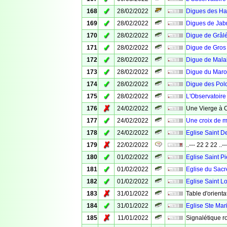
✓
168
28/02/2022
Digues des Hab
✓
169
28/02/2022
Digues de Jabr
✓
170
28/02/2022
Digue de Grâl
✓
171
28/02/2022
Digue de Gros
✓
172
28/02/2022
Digue de Mala
✓
173
28/02/2022
Digue du Maro
✓
174
28/02/2022
Digue des Pol
✓
175
28/02/2022
L'Observatoire
✗
176
24/02/2022
Une Vierge à 
✓
177
24/02/2022
Une croix de m
✓
178
24/02/2022
Eglise Saint D
✗
179
22/02/2022
..--- 22 2 22 ..--
✓
180
01/02/2022
Eglise Saint Pi
✓
181
01/02/2022
Eglise du Sacr
✓
182
01/02/2022
Eglise Saint L
✗
183
31/01/2022
Table d'orienta
✓
184
31/01/2022
Eglise Ste Mar
✗
185
11/01/2022
Signalétique r