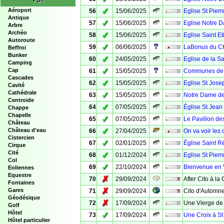
POI
✓
Aéroport
56
15/06/2025
Eglise St Pierr
Antique
✓
57
15/06/2025
Eglise Notre D
Arbre
Archéo
✓
58
15/06/2025
Eglise Saint E
Autoroute
✓
59
06/06/2025
LaBonus du C
Beffroi
Bunker
✓
60
24/05/2025
Eglise de la Sa
Camping
✓
Cap
61
15/05/2025
Communes de V
Cascades
✓
62
15/05/2025
Eglise St Jose
Cavité
Cathédrale
✓
63
15/05/2025
Notre Dame de
Centroide
✓
64
07/05/2025
Église St Jean 
Chappe
Chapelle
✓
65
07/05/2025
Le Pavillon d
Château
✓
Château d'eau
66
27/04/2025
On va voir les
Cistercien
✓
67
02/01/2025
Église Saint R
Cirque
Cité
✓
68
01/12/2024
Eglise St Pierr
Col
✓
69
22/10/2024
Bienvenue en
Eoliennes
Equestre
✗
70
29/09/2024
After Cito à la
Fontaines
✗
Gares
71
29/09/2024
Cito d'Automne
Géodésique
✗
72
17/09/2024
Une Vierge de 
Golf
Hôtel
✓
73
17/09/2024
Une Croix à St
Hôtel particulier