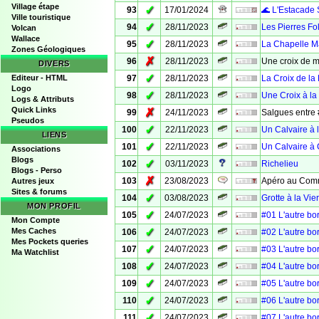
Village étape
✓
93
17/01/2024
🌊 L'Estacade 
Ville touristique
✓
94
28/11/2023
Les Pierres Fo
Volcan
Wallace
✓
95
28/11/2023
La Chapelle M
Zones Géologiques
✗
96
28/11/2023
Une croix de 
DIVERS
✓
Editeur - HTML
97
28/11/2023
La Croix de la
Logo
✓
98
28/11/2023
Une Croix à la
Logs & Attributs
Quick Links
✗
99
24/11/2023
Salgues entre 
Pseudos
✓
100
22/11/2023
Un Calvaire à 
LIENS
✓
101
22/11/2023
Un Calvaire à
Associations
Blogs
✓
102
03/11/2023
Richelieu
Blogs - Perso
✗
103
23/08/2023
Apéro au Com
Autres jeux
Sites & forums
✓
104
03/08/2023
Grotte à la Vie
MON PROFIL
✓
105
24/07/2023
#01 L'autre bo
Mon Compte
✓
Mes Caches
106
24/07/2023
#02 L'autre bo
Mes Pockets queries
✓
107
24/07/2023
#03 L'autre bo
Ma Watchlist
✓
108
24/07/2023
#04 L'autre bo
✓
109
24/07/2023
#05 L'autre bo
✓
110
24/07/2023
#06 L'autre bo
✓
111
24/07/2023
#07 L'autre bo