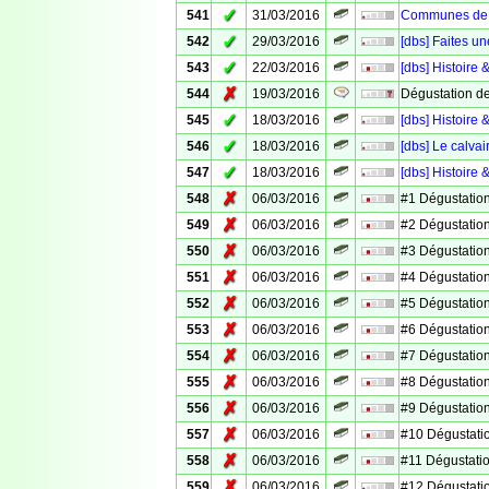
✓
541
31/03/2016
Communes de V
✓
542
29/03/2016
[dbs] Faites un
✓
543
22/03/2016
[dbs] Histoire 
✗
544
19/03/2016
Dégustation d
✓
545
18/03/2016
[dbs] Histoire
✓
546
18/03/2016
[dbs] Le calv
✓
547
18/03/2016
[dbs] Histoire 
✗
548
06/03/2016
#1 Dégustation
✗
549
06/03/2016
#2 Dégustation
✗
550
06/03/2016
#3 Dégustation
✗
551
06/03/2016
#4 Dégustation
✗
552
06/03/2016
#5 Dégustation
✗
553
06/03/2016
#6 Dégustation
✗
554
06/03/2016
#7 Dégustation
✗
555
06/03/2016
#8 Dégustation
✗
556
06/03/2016
#9 Dégustation
✗
557
06/03/2016
#10 Dégustati
✗
558
06/03/2016
#11 Dégustati
✗
559
06/03/2016
#12 Dégustati