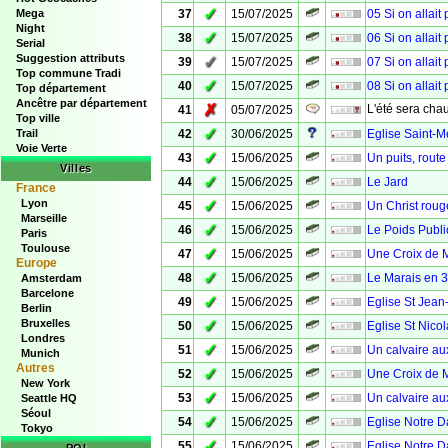
✓
Mega
37
15/07/2025
05 Si on allait
Night
✓
38
15/07/2025
06 Si on allait
Serial
Suggestion attributs
✓
39
15/07/2025
07 Si on allait
Top commune Tradi
✓
40
15/07/2025
08 Si on allait
Top département
Ancêtre par département
✗
L'été sera chau
41
05/07/2025
Top ville
✓
Trail
42
30/06/2025
Eglise Saint-M
Voie Verte
✓
43
15/06/2025
Un puits, rout
Villes
✓
44
15/06/2025
Le Jard
France
Lyon
✓
45
15/06/2025
Un Christ roug
Marseille
✓
46
15/06/2025
Le Poids Publi
Paris
Toulouse
✓
47
15/06/2025
Une Croix de M
Europe
✓
48
15/06/2025
Le Marais en 
Amsterdam
Barcelone
✓
49
15/06/2025
Eglise St Jean-
Berlin
Bruxelles
✓
50
15/06/2025
Eglise St Nicol
Londres
✓
51
15/06/2025
Un calvaire au
Munich
Autres
✓
52
15/06/2025
Une Croix de 
New York
✓
53
15/06/2025
Un calvaire aux
Seattle HQ
Séoul
✓
54
15/06/2025
Eglise Notre 
Tokyo
✓
55
15/06/2025
Eglise Notre D