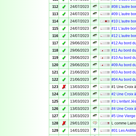
✓
112
24/07/2023
#08 L'autre bo
✓
113
24/07/2023
#09 L'autre bo
✓
114
24/07/2023
#10 L'autre bo
✓
115
24/07/2023
#11 L'autre bo
✓
116
24/07/2023
#12 L'autre bo
✓
117
29/06/2023
#12 Au bord du
✓
118
29/06/2023
#11 Au bord du
✓
119
29/06/2023
#10 Au bord du
✓
120
29/06/2023
#09 Au bord du
✓
121
21/06/2023
#03 Au bord du
✓
122
21/06/2023
#04 Au bord du
✗
123
13/03/2023
#1 Une Croix à
✓
124
13/03/2023
#2 Une Croix à
✓
125
13/03/2023
#3 L'enfant Jé
✓
126
13/03/2023
#4 Une Croix à
✓
127
13/03/2023
#5 Une Vierge 
✗
128
29/01/2023
L comme Lair
✓
129
14/01/2023
#01 Les Ardille