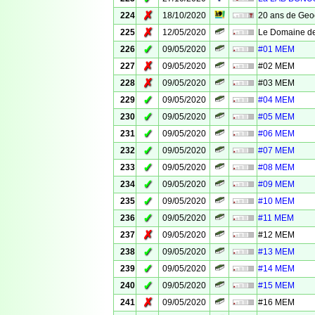
✗
224
18/10/2020
20 ans de Geo
✗
225
12/05/2020
Le Domaine de
✓
226
09/05/2020
#01 MEM
✗
227
09/05/2020
#02 MEM
✗
228
09/05/2020
#03 MEM
✓
229
09/05/2020
#04 MEM
✓
230
09/05/2020
#05 MEM
✓
231
09/05/2020
#06 MEM
✓
232
09/05/2020
#07 MEM
✓
233
09/05/2020
#08 MEM
✓
234
09/05/2020
#09 MEM
✓
235
09/05/2020
#10 MEM
✓
236
09/05/2020
#11 MEM
✗
237
09/05/2020
#12 MEM
✓
238
09/05/2020
#13 MEM
✓
239
09/05/2020
#14 MEM
✓
240
09/05/2020
#15 MEM
✗
241
09/05/2020
#16 MEM