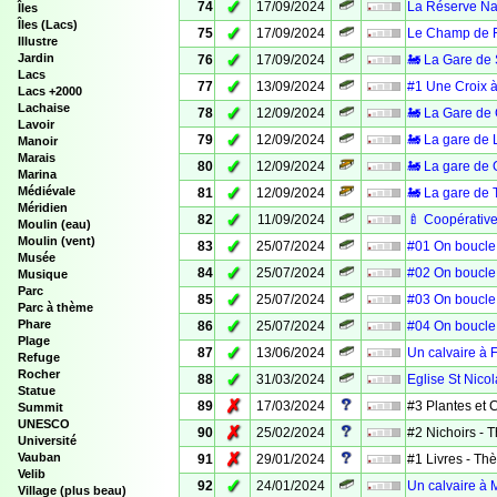
✓
74
17/09/2024
La Réserve Nat
Îles
Îles (Lacs)
✓
75
17/09/2024
Le Champ de F
Illustre
✓
Jardin
76
17/09/2024
🚂 La Gare de 
Lacs
✓
77
13/09/2024
#1 Une Croix à
Lacs +2000
Lachaise
✓
78
12/09/2024
🚂 La Gare de
Lavoir
✓
79
12/09/2024
🚂 La gare de 
Manoir
Marais
✓
80
12/09/2024
🚂 La gare de 
Marina
✓
Médiévale
81
12/09/2024
🚂 La gare de T
Méridien
✓
82
11/09/2024
🍼 Coopérative
Moulin (eau)
Moulin (vent)
✓
83
25/07/2024
#01 On boucle 
Musée
✓
84
25/07/2024
#02 On boucle 
Musique
Parc
✓
85
25/07/2024
#03 On boucle 
Parc à thème
✓
Phare
86
25/07/2024
#04 On boucle 
Plage
✓
87
13/06/2024
Un calvaire à 
Refuge
Rocher
✓
88
31/03/2024
Eglise St Nico
Statue
✗
89
17/03/2024
#3 Plantes et
Summit
UNESCO
✗
90
25/02/2024
#2 Nichoirs -
Université
✗
Vauban
91
29/01/2024
#1 Livres - T
Velib
✓
92
24/01/2024
Un calvaire à M
Village (plus beau)