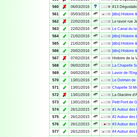
✗
560
06/03/2016
#13 Dégustatio
✓
561
05/03/2016
[dbs] Histoir
✗
562
22/02/2016
Le lavoir rue 
✓
563
22/02/2016
Le Canal du la
✓
564
21/02/2016
[dbs] Histoire 
✓
565
21/02/2016
[dbs] Histoire 
✓
566
20/02/2016
[dbs] Histoire 
✗
567
07/02/2016
Histoire de la 
✓
568
06/02/2016
La Chapelle S
✓
569
04/02/2016
Lavoir de l'Eng
✓
570
13/01/2016
Le Dolmen de 
✓
571
13/01/2016
Chapelle St Mi
✗
572
13/01/2016
La Glacière d
✓
573
13/01/2016
Petit Pont de 
✓
574
26/12/2015
#1 Autour des 
✓
575
26/12/2015
#2 Autour des
✓
576
26/12/2015
#3 Autour des 
✓
577
26/12/2015
#4 Autour des 