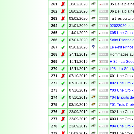
✗
261
18/02/2020
05 De la plaine
✗
262
18/02/2020
06 De la plaine
✗
263
03/02/2020
Tu tires ou tu 
✓
264
31/01/2020
02022020 Le 
✓
265
14/01/2020
#05 Une Croix
✓
266
07/01/2020
Saint Etienne 
✓
267
05/01/2020
Le Petit Prince
✗
268
24/11/2019
Hommages aux
✓
269
15/11/2019
H 35 - La Géo
✓
270
15/11/2019
I 08 - La Géod
✗
271
07/10/2019
#01 Une Croix
✓
272
07/10/2019
#02 Une Croix
✓
273
07/10/2019
#03 Une Croix
✓
274
07/10/2019
#04 Et puits d
✓
275
03/10/2019
#01 Trois Croi
✗
276
23/09/2019
#02 Une Croix
✗
277
23/09/2019
#03 Une Croix
✓
278
23/09/2019
#04 Une Croix
✗
279
16/09/2019
#03 Une croix 