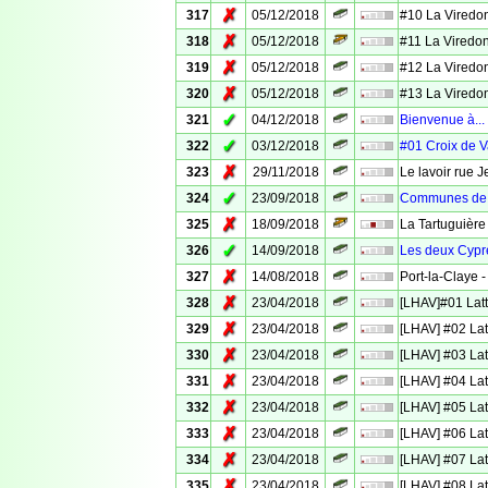
✗
317
05/12/2018
#10 La Viredo
✗
318
05/12/2018
#11 La Viredo
✗
319
05/12/2018
#12 La Viredo
✗
320
05/12/2018
#13 La Viredo
✓
321
04/12/2018
Bienvenue à...
✓
322
03/12/2018
#01 Croix de 
✗
323
29/11/2018
Le lavoir rue 
✓
324
23/09/2018
Communes de 
✗
325
18/09/2018
La Tartuguière
✓
326
14/09/2018
Les deux Cyprè
✗
327
14/08/2018
Port-la-Claye -
✗
328
23/04/2018
[LHAV]#01 Latt
✗
329
23/04/2018
[LHAV] #02 Lat
✗
330
23/04/2018
[LHAV] #03 Lat
✗
331
23/04/2018
[LHAV] #04 Lat
✗
332
23/04/2018
[LHAV] #05 Lat
✗
333
23/04/2018
[LHAV] #06 Lat
✗
334
23/04/2018
[LHAV] #07 Lat
✗
335
23/04/2018
[LHAV] #08 Lat