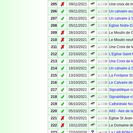
✗
205
09/11/2021
Une croix de m
✓
206
09/11/2021
Un calvaire au
✓
207
05/11/2021
Un calvaire à 
✓
208
05/11/2021
Eglise Notre-
✗
209
28/10/2021
Le Moulin de 
✗
210
28/10/2021
Le Moulin neuf
✗
211
28/10/2021
Une Croix de 
✓
212
22/10/2021
L'Eglise Saint 
✓
213
22/10/2021
Une Croix de M
✓
214
18/10/2021
Un calvaire à 
✓
215
13/10/2021
La Fontaine St
✓
216
13/10/2021
Le Calvaire de
✓
217
08/10/2021
Signalétique ro
✓
218
08/10/2021
Signalétique ro
✓
219
06/10/2021
Cathédrale No
✓
220
05/10/2021
A83 - Aire de 
✗
221
05/10/2021
Eglise St Jean
✗
222
10/11/2020
Le Domaine de
✓
223
27/10/2020
La LAB BONUS -