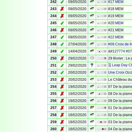
✓
242
09/05/2020
#17 MEM
✗
243
09/05/2020
#18 MEM
✗
244
09/05/2020
#19 MEM
✓
245
09/05/2020
#20 MEM
✗
246
09/05/2020
#21 MEM
✓
247
09/05/2020
#22 MEM
✓
248
27/04/2020
#09 Croix de 
✓
249
14/04/2020
&#127774 #07 
✗
250
29/02/2020
29 février : Le 
✓
🗓 Leap Day C
251
29/02/2020
✓
252
20/02/2020
Une Croix Occ
✗
253
20/02/2020
Le Château du
✗
254
19/02/2020
07 De la plaine
✗
255
19/02/2020
08 De la plaine
✗
256
19/02/2020
09 De la plaine
✗
257
18/02/2020
01 De la plaine
✗
258
18/02/2020
02 De la plaine
✗
259
18/02/2020
03 De la plaine
✗
260
18/02/2020
04 De la plaine