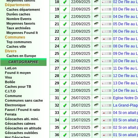
Moyennes favoris
✓
18
22/09/2025
02 De l'île au 
Départements
✓
19
22/09/2025
03 De l'île au 
Caches département
Durées caches
✓
20
22/09/2025
04 De l'île au 
Nombre Events
✓
Moyennes favoris
21
22/09/2025
05 De l'île au 
Taux archivées
✓
22
22/09/2025
06 De l'île au 
Moyennes Found It
Communes
✓
23
22/09/2025
07 De l'île au 
Top communes
✓
24
22/09/2025
08 De l'île au 
Caches ville
Divers
✓
25
22/09/2025
09 De l'île au 
Caches en Europe
✓
26
22/09/2025
10 De l'île au 
CARTOGRAPHIE
✓
LatLon
27
22/09/2025
11 De l'île au 
Found it moyen
✓
28
22/09/2025
12 De l'île au 
Visu
Bollée
✓
29
22/09/2025
13 De l'île au 
Caches pour TB
✓
30
22/09/2025
14 De l'île au 
C.I.T.O
Commune
✓
31
26/07/2025
Eglise Notre 
Communes sans cache
✓
Electronique
32
26/07/2025
La Grand-Plag
Favori / Found it ratio
✓
33
15/07/2025
04 Si on allait
Ferrata
Géocaches alti. mini.
✓
34
15/07/2025
03 Si on allait
Géocaches calmes
✓
35
15/07/2025
02 Si on allait
Géocaches en altitude
Géocaches oubliées
✓
36
15/07/2025
01 Si on allait
Hot Géocaches