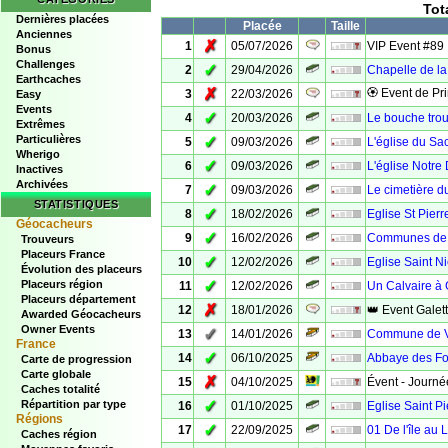
Tot
Dernières placées
Placée
Taille
Anciennes
✗
1
05/07/2026
VIP Event #89
Bonus
Challenges
✓
2
29/04/2026
Chapelle de la
Earthcaches
✗
🏵 Event de Pr
3
22/03/2026
Easy
Events
✓
4
20/03/2026
Le bouche trou
Extrêmes
Particulières
✓
5
09/03/2026
L'église du Sa
Wherigo
✓
6
09/03/2026
L'église Notr
Inactives
Archivées
✓
7
09/03/2026
Le cimetière du
STATISTIQUES
✓
8
18/02/2026
Eglise St Pier
Géocacheurs
✓
9
16/02/2026
Communes de 
Trouveurs
Placeurs France
✓
10
12/02/2026
Eglise Saint N
Évolution des placeurs
✓
Placeurs région
11
12/02/2026
Un Calvaire à
Placeurs département
✗
12
18/01/2026
👑 Event Galet
Awarded Géocacheurs
Owner Events
✓
13
14/01/2026
Commune de V
France
✓
14
06/10/2025
Abbaye des Fo
Carte de progression
Carte globale
✗
15
04/10/2025
Évent - Journée
Caches totalité
✓
Répartition par type
16
01/10/2025
Eglise Saint P
Régions
✓
17
22/09/2025
01 De l'île au 
Caches région