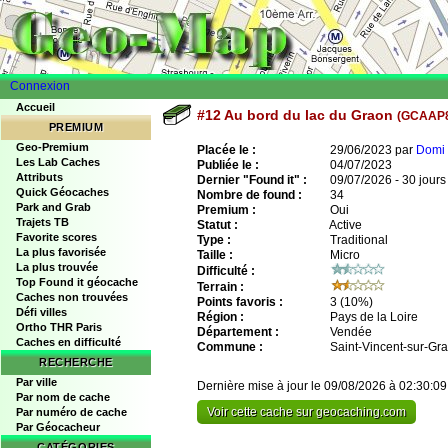
Connexion
Accueil
#12 Au bord du lac du Graon
(GCAAP
PREMIUM
Geo-Premium
Placée le :
29/06/2023 par
Domi 
Les Lab Caches
Publiée le :
04/07/2023
Attributs
Dernier "Found it" :
09/07/2026 - 30 jours
Quick Géocaches
Nombre de found :
34
Park and Grab
Premium :
Oui
Trajets TB
Statut :
Active
Favorite scores
Type :
Traditional
La plus favorisée
Taille :
Micro
La plus trouvée
Difficulté :
Top Found it géocache
Terrain :
Caches non trouvées
Points favoris :
3
(10%)
Défi villes
Région :
Pays de la Loire
Ortho THR Paris
Département :
Vendée
Caches en difficulté
Commune :
Saint-Vincent-sur-Gr
RECHERCHE
Par ville
Dernière mise à jour le 09/08/2026 à 02:30:09
Par nom de cache
Voir cette cache sur geocaching.com
Par numéro de cache
Par Géocacheur
CATÉGORIES