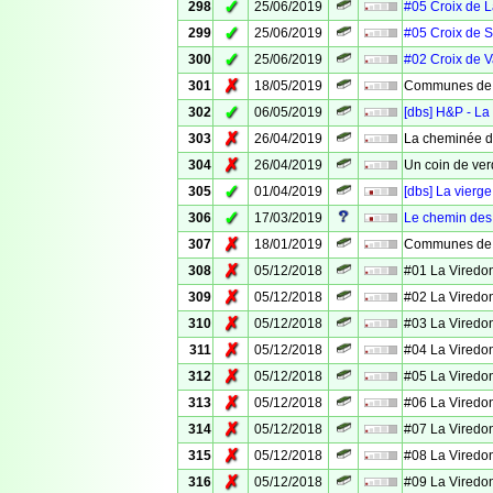
✓
298
25/06/2019
#05 Croix de 
✓
299
25/06/2019
#05 Croix de S
✓
300
25/06/2019
#02 Croix de 
✗
301
18/05/2019
Communes de 
✓
302
06/05/2019
[dbs] H&P - La
✗
303
26/04/2019
La cheminée d
✗
304
26/04/2019
Un coin de ver
✓
305
01/04/2019
[dbs] La vierg
✓
306
17/03/2019
Le chemin des
✗
307
18/01/2019
Communes de V
✗
308
05/12/2018
#01 La Viredo
✗
309
05/12/2018
#02 La Viredo
✗
310
05/12/2018
#03 La Viredo
✗
311
05/12/2018
#04 La Viredo
✗
312
05/12/2018
#05 La Viredo
✗
313
05/12/2018
#06 La Viredo
✗
314
05/12/2018
#07 La Viredo
✗
315
05/12/2018
#08 La Viredo
✗
316
05/12/2018
#09 La Viredo