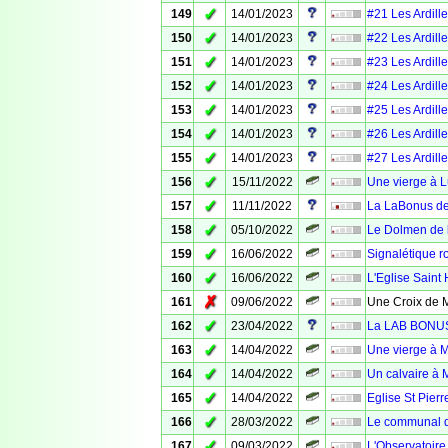
✓
149
14/01/2023
#21 Les Ardille
✓
150
14/01/2023
#22 Les Ardille
✓
151
14/01/2023
#23 Les Ardille
✓
152
14/01/2023
#24 Les Ardille
✓
153
14/01/2023
#25 Les Ardille
✓
154
14/01/2023
#26 Les Ardille
✓
155
14/01/2023
#27 Les Ardille
✓
156
15/11/2022
Une vierge à 
✓
157
11/11/2022
La LaBonus de
✓
158
05/10/2022
Le Dolmen de l
✓
159
16/06/2022
Signalétique ro
✓
160
16/06/2022
L'Eglise Saint 
✗
161
09/06/2022
Une Croix de M
✓
162
23/04/2022
La LAB BONUS 
✓
163
14/04/2022
Une vierge à 
✓
164
14/04/2022
Un calvaire à 
✓
165
14/04/2022
Eglise St Pier
✓
166
28/03/2022
Le communal d
✓
167
09/03/2022
L'Observatoire