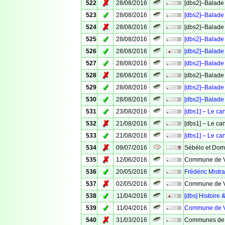
✗
522
28/08/2016
[dbs2]–Balade 
✓
523
28/08/2016
[dbs2]–Balade 
✗
524
28/08/2016
[dbs2]–Balade 
✓
525
28/08/2016
[dbs2]–Balade 
✓
526
28/08/2016
[dbs2]–Balade 
✓
527
28/08/2016
[dbs2]–Balade 
✗
528
28/08/2016
[dbs2]–Balade 
✓
529
28/08/2016
[dbs2]–Balade 
✓
530
28/08/2016
[dbs2]–Balade 
✓
531
23/08/2016
[dbs1] – Le ca
✗
532
21/08/2016
[dbs1] – Le ca
✓
533
21/08/2016
[dbs1] – Le ca
✗
534
09/07/2016
Sébélo et Domi
✗
535
12/06/2016
Commune de Ve
✓
536
20/05/2016
Frédéric Mistra
✗
537
02/05/2016
Commune de Ve
✓
538
11/04/2016
[dbs] Histoire 
✓
539
11/04/2016
Commune de Ve
✗
540
31/03/2016
Communes de 