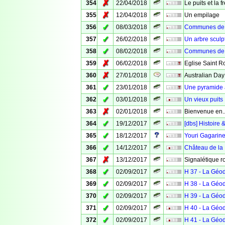
✗
354
22/04/2018
Le puits et la 
✗
355
12/04/2018
Un empilage
✓
356
08/03/2018
Communes de V
✓
357
26/02/2018
Un arbre sculp
✓
358
08/02/2018
Communes de 
✗
359
06/02/2018
Eglise Saint R
✗
360
27/01/2018
Australian Day
✓
361
23/01/2018
Une pyramide
✓
362
03/01/2018
Un vieux puits
✗
363
02/01/2018
Bienvenue en..
✓
364
19/12/2017
[dbs] Histoire 
✓
365
18/12/2017
Youri Gagarin
✓
366
14/12/2017
Château de la
✗
367
13/12/2017
Signalétique r
✓
368
02/09/2017
H 37 - La Géo
✓
369
02/09/2017
H 38 - La Géo
✓
370
02/09/2017
H 39 - La Géo
✓
371
02/09/2017
H 40 - La Géo
✓
372
02/09/2017
H 41 - La Géo