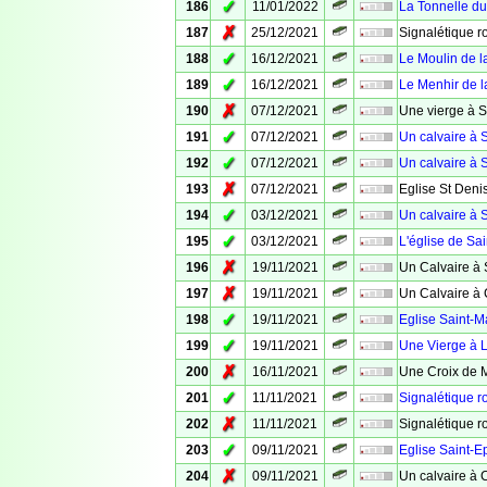
✓
186
11/01/2022
La Tonnelle d
✗
187
25/12/2021
Signalétique ro
✓
188
16/12/2021
Le Moulin de l
✓
189
16/12/2021
Le Menhir de l
✗
190
07/12/2021
Une vierge à S
✓
191
07/12/2021
Un calvaire à S
✓
192
07/12/2021
Un calvaire à S
✗
193
07/12/2021
Eglise St Deni
✓
194
03/12/2021
Un calvaire à S
✓
195
03/12/2021
L'église de Sai
✗
196
19/11/2021
Un Calvaire à 
✗
197
19/11/2021
Un Calvaire à
✓
198
19/11/2021
Eglise Saint-M
✓
199
19/11/2021
Une Vierge à 
✗
200
16/11/2021
Une Croix de 
✓
201
11/11/2021
Signalétique r
✗
202
11/11/2021
Signalétique r
✓
203
09/11/2021
Eglise Saint-
✗
204
09/11/2021
Un calvaire à 