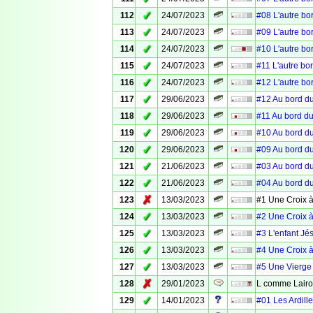
✓
112
24/07/2023
#08 L'autre bo
✓
113
24/07/2023
#09 L'autre bo
✓
114
24/07/2023
#10 L'autre bo
✓
115
24/07/2023
#11 L'autre bo
✓
116
24/07/2023
#12 L'autre bo
✓
117
29/06/2023
#12 Au bord du
✓
118
29/06/2023
#11 Au bord du
✓
119
29/06/2023
#10 Au bord du
✓
120
29/06/2023
#09 Au bord du
✓
121
21/06/2023
#03 Au bord du
✓
122
21/06/2023
#04 Au bord du
✗
123
13/03/2023
#1 Une Croix à
✓
124
13/03/2023
#2 Une Croix à
✓
125
13/03/2023
#3 L'enfant Jé
✓
126
13/03/2023
#4 Une Croix à
✓
127
13/03/2023
#5 Une Vierge 
✗
128
29/01/2023
L comme Lair
✓
129
14/01/2023
#01 Les Ardille