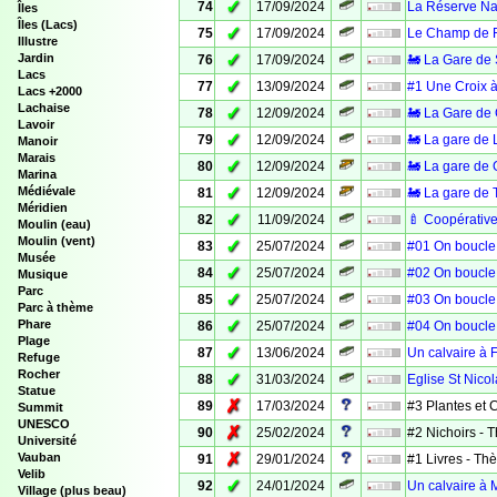
✓
74
17/09/2024
La Réserve Nat
Îles
Îles (Lacs)
✓
75
17/09/2024
Le Champ de F
Illustre
✓
Jardin
76
17/09/2024
🚂 La Gare de 
Lacs
✓
77
13/09/2024
#1 Une Croix à
Lacs +2000
Lachaise
✓
78
12/09/2024
🚂 La Gare de
Lavoir
✓
79
12/09/2024
🚂 La gare de 
Manoir
Marais
✓
80
12/09/2024
🚂 La gare de 
Marina
✓
Médiévale
81
12/09/2024
🚂 La gare de T
Méridien
✓
82
11/09/2024
🍼 Coopérative
Moulin (eau)
Moulin (vent)
✓
83
25/07/2024
#01 On boucle 
Musée
✓
84
25/07/2024
#02 On boucle 
Musique
Parc
✓
85
25/07/2024
#03 On boucle 
Parc à thème
✓
Phare
86
25/07/2024
#04 On boucle 
Plage
✓
87
13/06/2024
Un calvaire à 
Refuge
Rocher
✓
88
31/03/2024
Eglise St Nico
Statue
✗
89
17/03/2024
#3 Plantes et
Summit
UNESCO
✗
90
25/02/2024
#2 Nichoirs -
Université
✗
Vauban
91
29/01/2024
#1 Livres - T
Velib
✓
92
24/01/2024
Un calvaire à M
Village (plus beau)