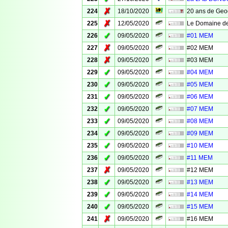
✗
224
18/10/2020
20 ans de Geo
✗
225
12/05/2020
Le Domaine de
✓
226
09/05/2020
#01 MEM
✗
227
09/05/2020
#02 MEM
✗
228
09/05/2020
#03 MEM
✓
229
09/05/2020
#04 MEM
✓
230
09/05/2020
#05 MEM
✓
231
09/05/2020
#06 MEM
✓
232
09/05/2020
#07 MEM
✓
233
09/05/2020
#08 MEM
✓
234
09/05/2020
#09 MEM
✓
235
09/05/2020
#10 MEM
✓
236
09/05/2020
#11 MEM
✗
237
09/05/2020
#12 MEM
✓
238
09/05/2020
#13 MEM
✓
239
09/05/2020
#14 MEM
✓
240
09/05/2020
#15 MEM
✗
241
09/05/2020
#16 MEM