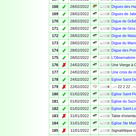
✓
168
28/02/2022
Digues des Hab
✓
169
28/02/2022
Digues de Jabr
✓
170
28/02/2022
Digue de Grâl
✓
171
28/02/2022
Digue de Gros
✓
172
28/02/2022
Digue de Mala
✓
173
28/02/2022
Digue du Maro
✓
174
28/02/2022
Digue des Pol
✓
175
28/02/2022
L'Observatoire
✗
176
24/02/2022
Une Vierge à 
✓
177
24/02/2022
Une croix de m
✓
178
24/02/2022
Eglise Saint D
✗
179
22/02/2022
..--- 22 2 22 ..--
✓
180
01/02/2022
Eglise Saint Pi
✓
181
01/02/2022
Eglise du Sacr
✓
182
01/02/2022
Eglise Saint L
✗
183
31/01/2022
Table d'orienta
✓
184
31/01/2022
Eglise Ste Mar
✗
185
11/01/2022
Signalétique r