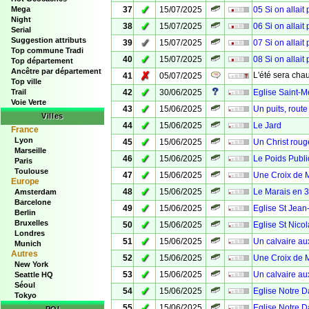
✓
Mega
37
15/07/2025
05 Si on allait
Night
✓
38
15/07/2025
06 Si on allait
Serial
Suggestion attributs
✓
39
15/07/2025
07 Si on allait
Top commune Tradi
✓
40
15/07/2025
08 Si on allait
Top département
Ancêtre par département
✗
L'été sera chau
41
05/07/2025
Top ville
✓
Trail
42
30/06/2025
Eglise Saint-M
Voie Verte
✓
43
15/06/2025
Un puits, rout
Villes
✓
44
15/06/2025
Le Jard
France
Lyon
✓
45
15/06/2025
Un Christ roug
Marseille
✓
46
15/06/2025
Le Poids Publi
Paris
Toulouse
✓
47
15/06/2025
Une Croix de M
Europe
✓
48
15/06/2025
Le Marais en 
Amsterdam
Barcelone
✓
49
15/06/2025
Eglise St Jean-
Berlin
Bruxelles
✓
50
15/06/2025
Eglise St Nicol
Londres
✓
51
15/06/2025
Un calvaire au
Munich
Autres
✓
52
15/06/2025
Une Croix de 
New York
✓
53
15/06/2025
Un calvaire aux
Seattle HQ
Séoul
✓
54
15/06/2025
Eglise Notre 
Tokyo
✓
55
15/06/2025
Eglise Notre D