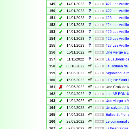
✓
149
14/01/2023
#21 Les Ardille
✓
150
14/01/2023
#22 Les Ardille
✓
151
14/01/2023
#23 Les Ardille
✓
152
14/01/2023
#24 Les Ardille
✓
153
14/01/2023
#25 Les Ardille
✓
154
14/01/2023
#26 Les Ardille
✓
155
14/01/2023
#27 Les Ardille
✓
156
15/11/2022
Une vierge à 
✓
157
11/11/2022
La LaBonus de
✓
158
05/10/2022
Le Dolmen de l
✓
159
16/06/2022
Signalétique ro
✓
160
16/06/2022
L'Eglise Saint 
✗
161
09/06/2022
Une Croix de M
✓
162
23/04/2022
La LAB BONUS 
✓
163
14/04/2022
Une vierge à 
✓
164
14/04/2022
Un calvaire à 
✓
165
14/04/2022
Eglise St Pier
✓
166
28/03/2022
Le communal d
✓
167
09/03/2022
L'Observatoire