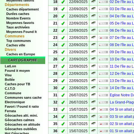
Moyennes favoris
✓
18
22/09/2025
02 De l'île au 
Départements
✓
19
22/09/2025
03 De l'île au 
Caches département
Durées caches
✓
20
22/09/2025
04 De l'île au 
Nombre Events
✓
Moyennes favoris
21
22/09/2025
05 De l'île au 
Taux archivées
✓
22
22/09/2025
06 De l'île au 
Moyennes Found It
Communes
✓
23
22/09/2025
07 De l'île au 
Top communes
✓
24
22/09/2025
08 De l'île au 
Caches ville
Divers
✓
25
22/09/2025
09 De l'île au 
Caches en Europe
✓
26
22/09/2025
10 De l'île au 
CARTOGRAPHIE
✓
LatLon
27
22/09/2025
11 De l'île au 
Found it moyen
✓
28
22/09/2025
12 De l'île au 
Visu
Bollée
✓
29
22/09/2025
13 De l'île au 
Caches pour TB
✓
30
22/09/2025
14 De l'île au 
C.I.T.O
Commune
✓
31
26/07/2025
Eglise Notre 
Communes sans cache
✓
Electronique
32
26/07/2025
La Grand-Plag
Favori / Found it ratio
✓
33
15/07/2025
04 Si on allait
Ferrata
Géocaches alti. mini.
✓
34
15/07/2025
03 Si on allait
Géocaches calmes
✓
35
15/07/2025
02 Si on allait
Géocaches en altitude
Géocaches oubliées
✓
36
15/07/2025
01 Si on allait
Hot Géocaches