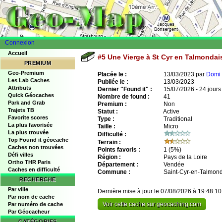
Connexion
Accueil
#5 Une Vierge à St Cyr en Talmonda
PREMIUM
Geo-Premium
Placée le :
13/03/2023 par
Domi 
Les Lab Caches
Publiée le :
13/03/2023
Attributs
Dernier "Found it" :
15/07/2026 - 24 jours
Quick Géocaches
Nombre de found :
41
Park and Grab
Premium :
Non
Trajets TB
Statut :
Active
Favorite scores
Type :
Traditional
La plus favorisée
Taille :
Micro
La plus trouvée
Difficulté :
Top Found it géocache
Terrain :
Caches non trouvées
Points favoris :
1
(5%)
Défi villes
Région :
Pays de la Loire
Ortho THR Paris
Département :
Vendée
Caches en difficulté
Commune :
Saint-Cyr-en-Talmond
RECHERCHE
Par ville
Dernière mise à jour le 07/08/2026 à 19:48:10
Par nom de cache
Voir cette cache sur geocaching.com
Par numéro de cache
Par Géocacheur
CATÉGORIES