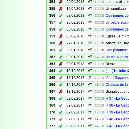
✗
354
22/04/2018
Le puits et la 
✗
355
12/04/2018
Un empilage
✓
356
08/03/2018
Communes de V
✓
357
26/02/2018
Un arbre sculp
✓
358
08/02/2018
Communes de 
✗
359
06/02/2018
Eglise Saint R
✗
360
27/01/2018
Australian Day
✓
361
23/01/2018
Une pyramide
✓
362
03/01/2018
Un vieux puits
✗
363
02/01/2018
Bienvenue en..
✓
364
19/12/2017
[dbs] Histoire 
✓
365
18/12/2017
Youri Gagarin
✓
366
14/12/2017
Château de la
✗
367
13/12/2017
Signalétique r
✓
368
02/09/2017
H 37 - La Géo
✓
369
02/09/2017
H 38 - La Géo
✓
370
02/09/2017
H 39 - La Géo
✓
371
02/09/2017
H 40 - La Géo
✓
372
02/09/2017
H 41 - La Géo