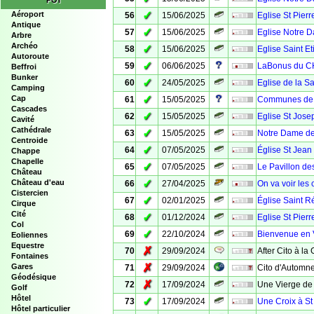
POI
✓
Aéroport
56
15/06/2025
Eglise St Pierr
Antique
✓
57
15/06/2025
Eglise Notre D
Arbre
Archéo
✓
58
15/06/2025
Eglise Saint E
Autoroute
✓
59
06/06/2025
LaBonus du C
Beffroi
Bunker
✓
60
24/05/2025
Eglise de la Sa
Camping
✓
Cap
61
15/05/2025
Communes de V
Cascades
✓
62
15/05/2025
Eglise St Jose
Cavité
Cathédrale
✓
63
15/05/2025
Notre Dame de
Centroide
✓
64
07/05/2025
Église St Jean 
Chappe
Chapelle
✓
65
07/05/2025
Le Pavillon d
Château
✓
Château d'eau
66
27/04/2025
On va voir les
Cistercien
✓
67
02/01/2025
Église Saint R
Cirque
Cité
✓
68
01/12/2024
Eglise St Pierr
Col
✓
69
22/10/2024
Bienvenue en
Eoliennes
Equestre
✗
70
29/09/2024
After Cito à la
Fontaines
✗
Gares
71
29/09/2024
Cito d'Automne
Géodésique
✗
72
17/09/2024
Une Vierge de 
Golf
Hôtel
✓
73
17/09/2024
Une Croix à St
Hôtel particulier