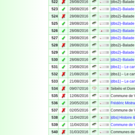
✗
522
28/08/2016
[dbs2]–Balade 
✓
523
28/08/2016
[dbs2]–Balade 
✗
524
28/08/2016
[dbs2]–Balade 
✓
525
28/08/2016
[dbs2]–Balade 
✓
526
28/08/2016
[dbs2]–Balade 
✓
527
28/08/2016
[dbs2]–Balade 
✗
528
28/08/2016
[dbs2]–Balade 
✓
529
28/08/2016
[dbs2]–Balade 
✓
530
28/08/2016
[dbs2]–Balade 
✓
531
23/08/2016
[dbs1] – Le ca
✗
532
21/08/2016
[dbs1] – Le ca
✓
533
21/08/2016
[dbs1] – Le ca
✗
534
09/07/2016
Sébélo et Domi
✗
535
12/06/2016
Commune de Ve
✓
536
20/05/2016
Frédéric Mistra
✗
537
02/05/2016
Commune de Ve
✓
538
11/04/2016
[dbs] Histoire 
✓
539
11/04/2016
Commune de Ve
✗
540
31/03/2016
Communes de 