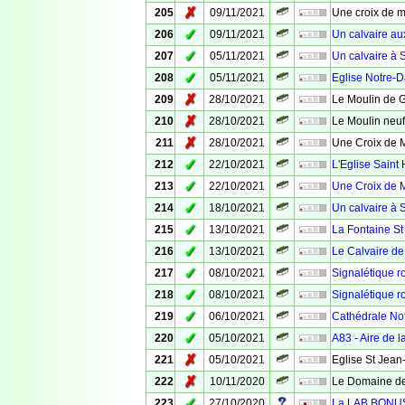
✗
205
09/11/2021
Une croix de m
✓
206
09/11/2021
Un calvaire au
✓
207
05/11/2021
Un calvaire à 
✓
208
05/11/2021
Eglise Notre-
✗
209
28/10/2021
Le Moulin de 
✗
210
28/10/2021
Le Moulin neuf
✗
211
28/10/2021
Une Croix de 
✓
212
22/10/2021
L'Eglise Saint 
✓
213
22/10/2021
Une Croix de M
✓
214
18/10/2021
Un calvaire à 
✓
215
13/10/2021
La Fontaine St
✓
216
13/10/2021
Le Calvaire de
✓
217
08/10/2021
Signalétique ro
✓
218
08/10/2021
Signalétique ro
✓
219
06/10/2021
Cathédrale No
✓
220
05/10/2021
A83 - Aire de 
✗
221
05/10/2021
Eglise St Jean
✗
222
10/11/2020
Le Domaine de
✓
223
27/10/2020
La LAB BONUS -