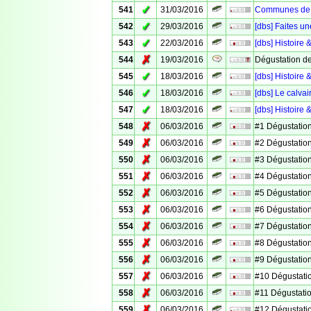
✓
541
31/03/2016
Communes de V
✓
542
29/03/2016
[dbs] Faites un
✓
543
22/03/2016
[dbs] Histoire 
✗
544
19/03/2016
Dégustation d
✓
545
18/03/2016
[dbs] Histoire
✓
546
18/03/2016
[dbs] Le calv
✓
547
18/03/2016
[dbs] Histoire 
✗
548
06/03/2016
#1 Dégustation
✗
549
06/03/2016
#2 Dégustation
✗
550
06/03/2016
#3 Dégustation
✗
551
06/03/2016
#4 Dégustation
✗
552
06/03/2016
#5 Dégustation
✗
553
06/03/2016
#6 Dégustation
✗
554
06/03/2016
#7 Dégustation
✗
555
06/03/2016
#8 Dégustation
✗
556
06/03/2016
#9 Dégustation
✗
557
06/03/2016
#10 Dégustati
✗
558
06/03/2016
#11 Dégustati
✗
559
06/03/2016
#12 Dégustati