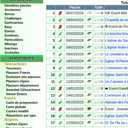
Tot
Dernières placées
Placée
Taille
Anciennes
✗
1
05/07/2026
VIP Event #89
Bonus
Challenges
✓
2
29/04/2026
Chapelle de la
Earthcaches
✗
🏵 Event de Pr
3
22/03/2026
Easy
Events
✓
4
20/03/2026
Le bouche trou
Extrêmes
Particulières
✓
5
09/03/2026
L'église du Sa
Wherigo
✓
6
09/03/2026
L'église Notr
Inactives
Archivées
✓
7
09/03/2026
Le cimetière du
STATISTIQUES
✓
8
18/02/2026
Eglise St Pier
Géocacheurs
✓
9
16/02/2026
Communes de 
Trouveurs
Placeurs France
✓
10
12/02/2026
Eglise Saint N
Évolution des placeurs
✓
Placeurs région
11
12/02/2026
Un Calvaire à
Placeurs département
✗
12
18/01/2026
👑 Event Galet
Awarded Géocacheurs
Owner Events
✓
13
14/01/2026
Commune de V
France
✓
14
06/10/2025
Abbaye des Fo
Carte de progression
Carte globale
✗
15
04/10/2025
Évent - Journée
Caches totalité
✓
Répartition par type
16
01/10/2025
Eglise Saint P
Régions
✓
17
22/09/2025
01 De l'île au 
Caches région