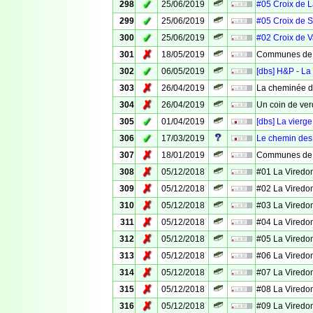
✓
298
25/06/2019
#05 Croix de 
✓
299
25/06/2019
#05 Croix de S
✓
300
25/06/2019
#02 Croix de 
✗
301
18/05/2019
Communes de 
✓
302
06/05/2019
[dbs] H&P - La
✗
303
26/04/2019
La cheminée d
✗
304
26/04/2019
Un coin de ver
✓
305
01/04/2019
[dbs] La vierg
✓
306
17/03/2019
Le chemin des
✗
307
18/01/2019
Communes de V
✗
308
05/12/2018
#01 La Viredo
✗
309
05/12/2018
#02 La Viredo
✗
310
05/12/2018
#03 La Viredo
✗
311
05/12/2018
#04 La Viredo
✗
312
05/12/2018
#05 La Viredo
✗
313
05/12/2018
#06 La Viredo
✗
314
05/12/2018
#07 La Viredo
✗
315
05/12/2018
#08 La Viredo
✗
316
05/12/2018
#09 La Viredo