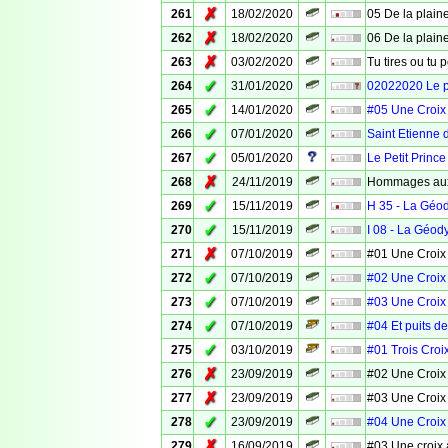
✗
261
18/02/2020
05 De la plaine
✗
262
18/02/2020
06 De la plaine
✗
263
03/02/2020
Tu tires ou tu 
✓
264
31/01/2020
02022020 Le 
✓
265
14/01/2020
#05 Une Croix
✓
266
07/01/2020
Saint Etienne 
✓
267
05/01/2020
Le Petit Prince
✗
268
24/11/2019
Hommages aux
✓
269
15/11/2019
H 35 - La Géo
✓
270
15/11/2019
I 08 - La Géod
✗
271
07/10/2019
#01 Une Croix
✓
272
07/10/2019
#02 Une Croix
✓
273
07/10/2019
#03 Une Croix
✓
274
07/10/2019
#04 Et puits d
✓
275
03/10/2019
#01 Trois Croi
✗
276
23/09/2019
#02 Une Croix
✗
277
23/09/2019
#03 Une Croix
✓
278
23/09/2019
#04 Une Croix
✗
279
16/09/2019
#03 Une croix 