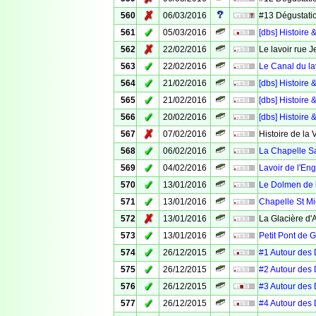
✗
560
06/03/2016
#13 Dégustatio
✓
561
05/03/2016
[dbs] Histoir
✗
562
22/02/2016
Le lavoir rue 
✓
563
22/02/2016
Le Canal du la
✓
564
21/02/2016
[dbs] Histoire 
✓
565
21/02/2016
[dbs] Histoire 
✓
566
20/02/2016
[dbs] Histoire 
✗
567
07/02/2016
Histoire de la 
✓
568
06/02/2016
La Chapelle S
✓
569
04/02/2016
Lavoir de l'Eng
✓
570
13/01/2016
Le Dolmen de 
✓
571
13/01/2016
Chapelle St Mi
✗
572
13/01/2016
La Glacière d
✓
573
13/01/2016
Petit Pont de 
✓
574
26/12/2015
#1 Autour des 
✓
575
26/12/2015
#2 Autour des
✓
576
26/12/2015
#3 Autour des 
✓
577
26/12/2015
#4 Autour des 