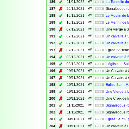
✓
186
11/01/2022
La Tonnelle d
✗
187
25/12/2021
Signalétique ro
✓
188
16/12/2021
Le Moulin de l
✓
189
16/12/2021
Le Menhir de l
✗
190
07/12/2021
Une vierge à S
✓
191
07/12/2021
Un calvaire à S
✓
192
07/12/2021
Un calvaire à S
✗
193
07/12/2021
Eglise St Deni
✓
194
03/12/2021
Un calvaire à S
✓
195
03/12/2021
L'église de Sai
✗
196
19/11/2021
Un Calvaire à 
✗
197
19/11/2021
Un Calvaire à
✓
198
19/11/2021
Eglise Saint-M
✓
199
19/11/2021
Une Vierge à 
✗
200
16/11/2021
Une Croix de 
✓
201
11/11/2021
Signalétique r
✗
202
11/11/2021
Signalétique r
✓
203
09/11/2021
Eglise Saint-
✗
204
09/11/2021
Un calvaire à 