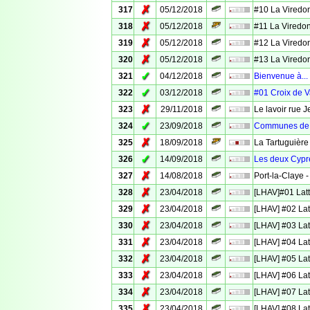
✗
317
05/12/2018
#10 La Viredo
✗
318
05/12/2018
#11 La Viredo
✗
319
05/12/2018
#12 La Viredo
✗
320
05/12/2018
#13 La Viredo
✓
321
04/12/2018
Bienvenue à...
✓
322
03/12/2018
#01 Croix de 
✗
323
29/11/2018
Le lavoir rue 
✓
324
23/09/2018
Communes de 
✗
325
18/09/2018
La Tartuguière
✓
326
14/09/2018
Les deux Cyprè
✗
327
14/08/2018
Port-la-Claye -
✗
328
23/04/2018
[LHAV]#01 Latt
✗
329
23/04/2018
[LHAV] #02 Lat
✗
330
23/04/2018
[LHAV] #03 Lat
✗
331
23/04/2018
[LHAV] #04 Lat
✗
332
23/04/2018
[LHAV] #05 Lat
✗
333
23/04/2018
[LHAV] #06 Lat
✗
334
23/04/2018
[LHAV] #07 Lat
✗
335
23/04/2018
[LHAV] #08 Lat