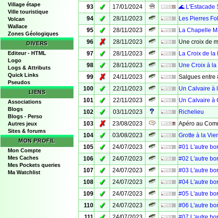
Village étape
✓
93
17/01/2024
🌊 L'Estacade 
Ville touristique
✓
94
28/11/2023
Les Pierres Fo
Volcan
Wallace
✓
95
28/11/2023
La Chapelle M
Zones Géologiques
✗
96
28/11/2023
Une croix de 
DIVERS
✓
Editeur - HTML
97
28/11/2023
La Croix de la
Logo
✓
98
28/11/2023
Une Croix à la
Logs & Attributs
Quick Links
✗
99
24/11/2023
Salgues entre 
Pseudos
✓
100
22/11/2023
Un Calvaire à 
LIENS
✓
101
22/11/2023
Un Calvaire à
Associations
Blogs
✓
102
03/11/2023
Richelieu
Blogs - Perso
✗
103
23/08/2023
Apéro au Com
Autres jeux
Sites & forums
✓
104
03/08/2023
Grotte à la Vie
MON PROFIL
✓
105
24/07/2023
#01 L'autre bo
Mon Compte
✓
Mes Caches
106
24/07/2023
#02 L'autre bo
Mes Pockets queries
✓
107
24/07/2023
#03 L'autre bo
Ma Watchlist
✓
108
24/07/2023
#04 L'autre bo
✓
109
24/07/2023
#05 L'autre bo
✓
110
24/07/2023
#06 L'autre bo
✓
111
24/07/2023
#07 L'autre bo