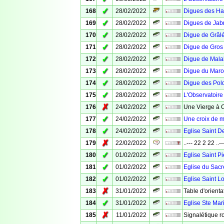
✓
168
28/02/2022
Digues des Hab
✓
169
28/02/2022
Digues de Jabr
✓
170
28/02/2022
Digue de Grâl
✓
171
28/02/2022
Digue de Gros
✓
172
28/02/2022
Digue de Mala
✓
173
28/02/2022
Digue du Maro
✓
174
28/02/2022
Digue des Pol
✓
175
28/02/2022
L'Observatoire
✗
176
24/02/2022
Une Vierge à 
✓
177
24/02/2022
Une croix de m
✓
178
24/02/2022
Eglise Saint D
✗
179
22/02/2022
..--- 22 2 22 ..--
✓
180
01/02/2022
Eglise Saint Pi
✓
181
01/02/2022
Eglise du Sacr
✓
182
01/02/2022
Eglise Saint L
✗
183
31/01/2022
Table d'orienta
✓
184
31/01/2022
Eglise Ste Mar
✗
185
11/01/2022
Signalétique r