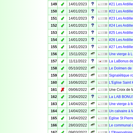
✓
149
14/01/2023
#21 Les Ardille
✓
150
14/01/2023
#22 Les Ardille
✓
151
14/01/2023
#23 Les Ardille
✓
152
14/01/2023
#24 Les Ardille
✓
153
14/01/2023
#25 Les Ardille
✓
154
14/01/2023
#26 Les Ardille
✓
155
14/01/2023
#27 Les Ardille
✓
156
15/11/2022
Une vierge à 
✓
157
11/11/2022
La LaBonus de
✓
158
05/10/2022
Le Dolmen de l
✓
159
16/06/2022
Signalétique ro
✓
160
16/06/2022
L'Eglise Saint 
✗
161
09/06/2022
Une Croix de M
✓
162
23/04/2022
La LAB BONUS 
✓
163
14/04/2022
Une vierge à 
✓
164
14/04/2022
Un calvaire à 
✓
165
14/04/2022
Eglise St Pier
✓
166
28/03/2022
Le communal d
✓
167
09/03/2022
L'Observatoire