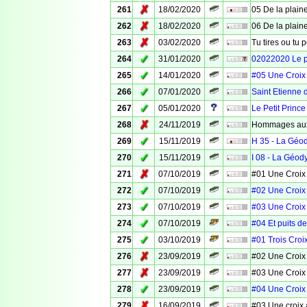
✗
261
18/02/2020
05 De la plaine
✗
262
18/02/2020
06 De la plaine
✗
263
03/02/2020
Tu tires ou tu 
✓
264
31/01/2020
02022020 Le 
✓
265
14/01/2020
#05 Une Croix
✓
266
07/01/2020
Saint Etienne 
✓
267
05/01/2020
Le Petit Prince
✗
268
24/11/2019
Hommages aux
✓
269
15/11/2019
H 35 - La Géo
✓
270
15/11/2019
I 08 - La Géod
✗
271
07/10/2019
#01 Une Croix
✓
272
07/10/2019
#02 Une Croix
✓
273
07/10/2019
#03 Une Croix
✓
274
07/10/2019
#04 Et puits d
✓
275
03/10/2019
#01 Trois Croi
✗
276
23/09/2019
#02 Une Croix
✗
277
23/09/2019
#03 Une Croix
✓
278
23/09/2019
#04 Une Croix
✗
279
16/09/2019
#03 Une croix 