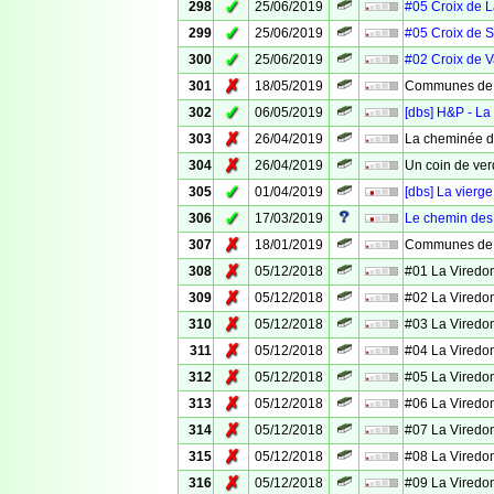
✓
298
25/06/2019
#05 Croix de 
✓
299
25/06/2019
#05 Croix de S
✓
300
25/06/2019
#02 Croix de 
✗
301
18/05/2019
Communes de 
✓
302
06/05/2019
[dbs] H&P - La
✗
303
26/04/2019
La cheminée d
✗
304
26/04/2019
Un coin de ver
✓
305
01/04/2019
[dbs] La vierg
✓
306
17/03/2019
Le chemin des
✗
307
18/01/2019
Communes de V
✗
308
05/12/2018
#01 La Viredo
✗
309
05/12/2018
#02 La Viredo
✗
310
05/12/2018
#03 La Viredo
✗
311
05/12/2018
#04 La Viredo
✗
312
05/12/2018
#05 La Viredo
✗
313
05/12/2018
#06 La Viredo
✗
314
05/12/2018
#07 La Viredo
✗
315
05/12/2018
#08 La Viredo
✗
316
05/12/2018
#09 La Viredo