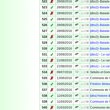
✗
522
28/08/2016
[dbs2]–Balade 
✓
523
28/08/2016
[dbs2]–Balade 
✗
524
28/08/2016
[dbs2]–Balade 
✓
525
28/08/2016
[dbs2]–Balade 
✓
526
28/08/2016
[dbs2]–Balade 
✓
527
28/08/2016
[dbs2]–Balade 
✗
528
28/08/2016
[dbs2]–Balade 
✓
529
28/08/2016
[dbs2]–Balade 
✓
530
28/08/2016
[dbs2]–Balade 
✓
531
23/08/2016
[dbs1] – Le ca
✗
532
21/08/2016
[dbs1] – Le ca
✓
533
21/08/2016
[dbs1] – Le ca
✗
534
09/07/2016
Sébélo et Domi
✗
535
12/06/2016
Commune de Ve
✓
536
20/05/2016
Frédéric Mistra
✗
537
02/05/2016
Commune de Ve
✓
538
11/04/2016
[dbs] Histoire 
✓
539
11/04/2016
Commune de Ve
✗
540
31/03/2016
Communes de 