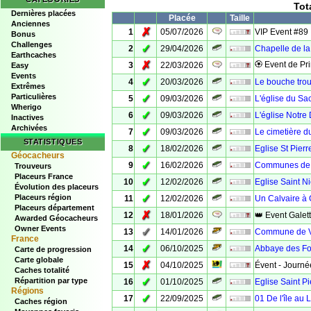
Tot
Dernières placées
Placée
Taille
Anciennes
✗
1
05/07/2026
VIP Event #89
Bonus
Challenges
✓
2
29/04/2026
Chapelle de la
Earthcaches
✗
🏵 Event de Pr
3
22/03/2026
Easy
Events
✓
4
20/03/2026
Le bouche trou
Extrêmes
Particulières
✓
5
09/03/2026
L'église du Sa
Wherigo
✓
6
09/03/2026
L'église Notr
Inactives
Archivées
✓
7
09/03/2026
Le cimetière du
STATISTIQUES
✓
8
18/02/2026
Eglise St Pier
Géocacheurs
✓
9
16/02/2026
Communes de 
Trouveurs
Placeurs France
✓
10
12/02/2026
Eglise Saint N
Évolution des placeurs
✓
Placeurs région
11
12/02/2026
Un Calvaire à
Placeurs département
✗
12
18/01/2026
👑 Event Galet
Awarded Géocacheurs
Owner Events
✓
13
14/01/2026
Commune de V
France
✓
14
06/10/2025
Abbaye des Fo
Carte de progression
Carte globale
✗
15
04/10/2025
Évent - Journée
Caches totalité
✓
Répartition par type
16
01/10/2025
Eglise Saint P
Régions
✓
17
22/09/2025
01 De l'île au 
Caches région