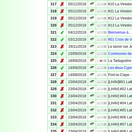
✗
317
05/12/2018
#10 La Viredo
✗
318
05/12/2018
#11 La Viredo
✗
319
05/12/2018
#12 La Viredo
✗
320
05/12/2018
#13 La Viredo
✓
321
04/12/2018
Bienvenue à...
✓
322
03/12/2018
#01 Croix de 
✗
323
29/11/2018
Le lavoir rue 
✓
324
23/09/2018
Communes de 
✗
325
18/09/2018
La Tartuguière
✓
326
14/09/2018
Les deux Cyprè
✗
327
14/08/2018
Port-la-Claye -
✗
328
23/04/2018
[LHAV]#01 Latt
✗
329
23/04/2018
[LHAV] #02 Lat
✗
330
23/04/2018
[LHAV] #03 Lat
✗
331
23/04/2018
[LHAV] #04 Lat
✗
332
23/04/2018
[LHAV] #05 Lat
✗
333
23/04/2018
[LHAV] #06 Lat
✗
334
23/04/2018
[LHAV] #07 Lat
✗
335
23/04/2018
[LHAV] #08 Lat