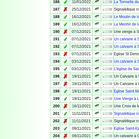
✓
186
11/01/2022
La Tonnelle d
✗
187
25/12/2021
Signalétique ro
✓
188
16/12/2021
Le Moulin de l
✓
189
16/12/2021
Le Menhir de l
✗
190
07/12/2021
Une vierge à S
✓
191
07/12/2021
Un calvaire à S
✓
192
07/12/2021
Un calvaire à S
✗
193
07/12/2021
Eglise St Deni
✓
194
03/12/2021
Un calvaire à S
✓
195
03/12/2021
L'église de Sai
✗
196
19/11/2021
Un Calvaire à 
✗
197
19/11/2021
Un Calvaire à
✓
198
19/11/2021
Eglise Saint-M
✓
199
19/11/2021
Une Vierge à 
✗
200
16/11/2021
Une Croix de 
✓
201
11/11/2021
Signalétique r
✗
202
11/11/2021
Signalétique r
✓
203
09/11/2021
Eglise Saint-
✗
204
09/11/2021
Un calvaire à 