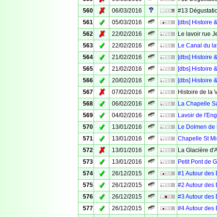
✗
560
06/03/2016
#13 Dégustatio
✓
561
05/03/2016
[dbs] Histoir
✗
562
22/02/2016
Le lavoir rue 
✓
563
22/02/2016
Le Canal du la
✓
564
21/02/2016
[dbs] Histoire 
✓
565
21/02/2016
[dbs] Histoire 
✓
566
20/02/2016
[dbs] Histoire 
✗
567
07/02/2016
Histoire de la 
✓
568
06/02/2016
La Chapelle S
✓
569
04/02/2016
Lavoir de l'Eng
✓
570
13/01/2016
Le Dolmen de 
✓
571
13/01/2016
Chapelle St Mi
✗
572
13/01/2016
La Glacière d
✓
573
13/01/2016
Petit Pont de 
✓
574
26/12/2015
#1 Autour des 
✓
575
26/12/2015
#2 Autour des
✓
576
26/12/2015
#3 Autour des 
✓
577
26/12/2015
#4 Autour des 