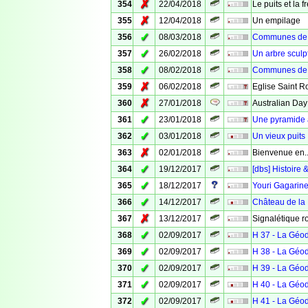
✗
354
22/04/2018
Le puits et la 
✗
355
12/04/2018
Un empilage
✓
356
08/03/2018
Communes de V
✓
357
26/02/2018
Un arbre sculp
✓
358
08/02/2018
Communes de 
✗
359
06/02/2018
Eglise Saint R
✗
360
27/01/2018
Australian Day
✓
361
23/01/2018
Une pyramide
✓
362
03/01/2018
Un vieux puits
✗
363
02/01/2018
Bienvenue en..
✓
364
19/12/2017
[dbs] Histoire 
✓
365
18/12/2017
Youri Gagarin
✓
366
14/12/2017
Château de la
✗
367
13/12/2017
Signalétique r
✓
368
02/09/2017
H 37 - La Géo
✓
369
02/09/2017
H 38 - La Géo
✓
370
02/09/2017
H 39 - La Géo
✓
371
02/09/2017
H 40 - La Géo
✓
372
02/09/2017
H 41 - La Géo