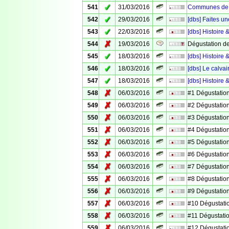
✓
541
31/03/2016
Communes de V
✓
542
29/03/2016
[dbs] Faites un
✓
543
22/03/2016
[dbs] Histoire 
✗
544
19/03/2016
Dégustation d
✓
545
18/03/2016
[dbs] Histoire
✓
546
18/03/2016
[dbs] Le calv
✓
547
18/03/2016
[dbs] Histoire 
✗
548
06/03/2016
#1 Dégustation
✗
549
06/03/2016
#2 Dégustation
✗
550
06/03/2016
#3 Dégustation
✗
551
06/03/2016
#4 Dégustation
✗
552
06/03/2016
#5 Dégustation
✗
553
06/03/2016
#6 Dégustation
✗
554
06/03/2016
#7 Dégustation
✗
555
06/03/2016
#8 Dégustation
✗
556
06/03/2016
#9 Dégustation
✗
557
06/03/2016
#10 Dégustati
✗
558
06/03/2016
#11 Dégustati
✗
559
06/03/2016
#12 Dégustati