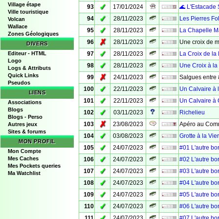
Village étape
✓
93
17/01/2024
🌊 L'Estacade 
Ville touristique
✓
94
28/11/2023
Les Pierres Fo
Volcan
Wallace
✓
95
28/11/2023
La Chapelle M
Zones Géologiques
✗
96
28/11/2023
Une croix de 
DIVERS
✓
Editeur - HTML
97
28/11/2023
La Croix de la
Logo
✓
98
28/11/2023
Une Croix à la
Logs & Attributs
Quick Links
✗
99
24/11/2023
Salgues entre 
Pseudos
✓
100
22/11/2023
Un Calvaire à 
LIENS
✓
101
22/11/2023
Un Calvaire à
Associations
Blogs
✓
102
03/11/2023
Richelieu
Blogs - Perso
✗
103
23/08/2023
Apéro au Com
Autres jeux
Sites & forums
✓
104
03/08/2023
Grotte à la Vie
MON PROFIL
✓
105
24/07/2023
#01 L'autre bo
Mon Compte
✓
Mes Caches
106
24/07/2023
#02 L'autre bo
Mes Pockets queries
✓
107
24/07/2023
#03 L'autre bo
Ma Watchlist
✓
108
24/07/2023
#04 L'autre bo
✓
109
24/07/2023
#05 L'autre bo
✓
110
24/07/2023
#06 L'autre bo
✓
111
24/07/2023
#07 L'autre bo