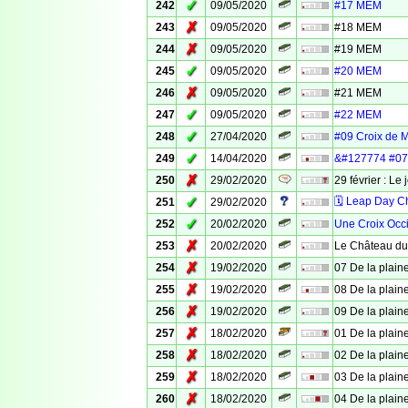
✓
242
09/05/2020
#17 MEM
✗
243
09/05/2020
#18 MEM
✗
244
09/05/2020
#19 MEM
✓
245
09/05/2020
#20 MEM
✗
246
09/05/2020
#21 MEM
✓
247
09/05/2020
#22 MEM
✓
248
27/04/2020
#09 Croix de 
✓
249
14/04/2020
&#127774 #07 
✗
250
29/02/2020
29 février : Le 
✓
🗓 Leap Day C
251
29/02/2020
✓
252
20/02/2020
Une Croix Occ
✗
253
20/02/2020
Le Château du
✗
254
19/02/2020
07 De la plaine
✗
255
19/02/2020
08 De la plaine
✗
256
19/02/2020
09 De la plaine
✗
257
18/02/2020
01 De la plaine
✗
258
18/02/2020
02 De la plaine
✗
259
18/02/2020
03 De la plaine
✗
260
18/02/2020
04 De la plaine