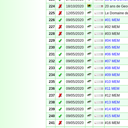
✗
224
18/10/2020
20 ans de Geo
✗
225
12/05/2020
Le Domaine de
✓
226
09/05/2020
#01 MEM
✗
227
09/05/2020
#02 MEM
✗
228
09/05/2020
#03 MEM
✓
229
09/05/2020
#04 MEM
✓
230
09/05/2020
#05 MEM
✓
231
09/05/2020
#06 MEM
✓
232
09/05/2020
#07 MEM
✓
233
09/05/2020
#08 MEM
✓
234
09/05/2020
#09 MEM
✓
235
09/05/2020
#10 MEM
✓
236
09/05/2020
#11 MEM
✗
237
09/05/2020
#12 MEM
✓
238
09/05/2020
#13 MEM
✓
239
09/05/2020
#14 MEM
✓
240
09/05/2020
#15 MEM
✗
241
09/05/2020
#16 MEM