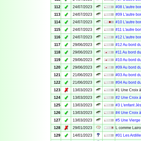
✓
112
24/07/2023
#08 L'autre bo
✓
113
24/07/2023
#09 L'autre bo
✓
114
24/07/2023
#10 L'autre bo
✓
115
24/07/2023
#11 L'autre bo
✓
116
24/07/2023
#12 L'autre bo
✓
117
29/06/2023
#12 Au bord du
✓
118
29/06/2023
#11 Au bord du
✓
119
29/06/2023
#10 Au bord du
✓
120
29/06/2023
#09 Au bord du
✓
121
21/06/2023
#03 Au bord du
✓
122
21/06/2023
#04 Au bord du
✗
123
13/03/2023
#1 Une Croix à
✓
124
13/03/2023
#2 Une Croix à
✓
125
13/03/2023
#3 L'enfant Jé
✓
126
13/03/2023
#4 Une Croix à
✓
127
13/03/2023
#5 Une Vierge 
✗
128
29/01/2023
L comme Lair
✓
129
14/01/2023
#01 Les Ardille