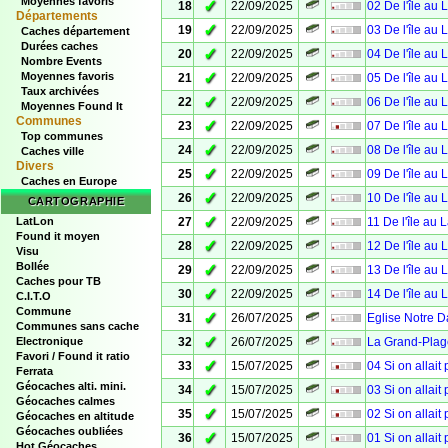
Moyennes favoris
✓
18
22/09/2025
02 De l'île au 
Départements
✓
19
22/09/2025
03 De l'île au 
Caches département
Durées caches
✓
20
22/09/2025
04 De l'île au 
Nombre Events
✓
Moyennes favoris
21
22/09/2025
05 De l'île au 
Taux archivées
✓
22
22/09/2025
06 De l'île au 
Moyennes Found It
Communes
✓
23
22/09/2025
07 De l'île au 
Top communes
✓
24
22/09/2025
08 De l'île au 
Caches ville
Divers
✓
25
22/09/2025
09 De l'île au 
Caches en Europe
✓
26
22/09/2025
10 De l'île au 
CARTOGRAPHIE
✓
LatLon
27
22/09/2025
11 De l'île au 
Found it moyen
✓
28
22/09/2025
12 De l'île au 
Visu
Bollée
✓
29
22/09/2025
13 De l'île au 
Caches pour TB
✓
30
22/09/2025
14 De l'île au 
C.I.T.O
Commune
✓
31
26/07/2025
Eglise Notre 
Communes sans cache
✓
Electronique
32
26/07/2025
La Grand-Plag
Favori / Found it ratio
✓
33
15/07/2025
04 Si on allait
Ferrata
Géocaches alti. mini.
✓
34
15/07/2025
03 Si on allait
Géocaches calmes
✓
35
15/07/2025
02 Si on allait
Géocaches en altitude
Géocaches oubliées
✓
36
15/07/2025
01 Si on allait
Hot Géocaches