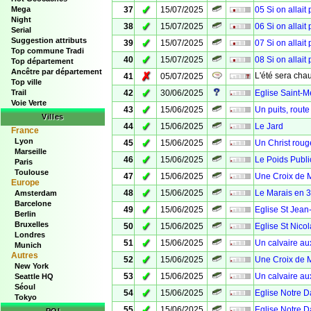
✓
Mega
37
15/07/2025
05 Si on allait
Night
✓
38
15/07/2025
06 Si on allait
Serial
Suggestion attributs
✓
39
15/07/2025
07 Si on allait
Top commune Tradi
✓
40
15/07/2025
08 Si on allait
Top département
Ancêtre par département
✗
L'été sera chau
41
05/07/2025
Top ville
✓
Trail
42
30/06/2025
Eglise Saint-M
Voie Verte
✓
43
15/06/2025
Un puits, rout
Villes
✓
44
15/06/2025
Le Jard
France
Lyon
✓
45
15/06/2025
Un Christ roug
Marseille
✓
46
15/06/2025
Le Poids Publi
Paris
Toulouse
✓
47
15/06/2025
Une Croix de M
Europe
✓
48
15/06/2025
Le Marais en 
Amsterdam
Barcelone
✓
49
15/06/2025
Eglise St Jean-
Berlin
Bruxelles
✓
50
15/06/2025
Eglise St Nicol
Londres
✓
51
15/06/2025
Un calvaire au
Munich
Autres
✓
52
15/06/2025
Une Croix de 
New York
✓
53
15/06/2025
Un calvaire aux
Seattle HQ
Séoul
✓
54
15/06/2025
Eglise Notre 
Tokyo
✓
55
15/06/2025
Eglise Notre D