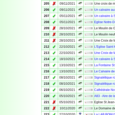
✗
205
09/11/2021
Une croix de m
✓
206
09/11/2021
Un calvaire au
✓
207
05/11/2021
Un calvaire à 
✓
208
05/11/2021
Eglise Notre-
✗
209
28/10/2021
Le Moulin de 
✗
210
28/10/2021
Le Moulin neuf
✗
211
28/10/2021
Une Croix de 
✓
212
22/10/2021
L'Eglise Saint 
✓
213
22/10/2021
Une Croix de M
✓
214
18/10/2021
Un calvaire à 
✓
215
13/10/2021
La Fontaine St
✓
216
13/10/2021
Le Calvaire de
✓
217
08/10/2021
Signalétique ro
✓
218
08/10/2021
Signalétique ro
✓
219
06/10/2021
Cathédrale No
✓
220
05/10/2021
A83 - Aire de 
✗
221
05/10/2021
Eglise St Jean
✗
222
10/11/2020
Le Domaine de
✓
223
27/10/2020
La LAB BONUS -