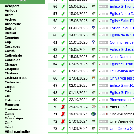
POI
✓
Aéroport
56
15/06/2025
Eglise St Pierr
Antique
✓
57
15/06/2025
Eglise Notre D
Arbre
Archéo
✓
58
15/06/2025
Eglise Saint E
Autoroute
✓
59
06/06/2025
LaBonus du C
Beffroi
Bunker
✓
60
24/05/2025
Eglise de la Sa
Camping
✓
Cap
61
15/05/2025
Communes de V
Cascades
✓
62
15/05/2025
Eglise St Jose
Cavité
Cathédrale
✓
63
15/05/2025
Notre Dame de
Centroide
✓
64
07/05/2025
Église St Jean 
Chappe
Chapelle
✓
65
07/05/2025
Le Pavillon d
Château
✓
Château d'eau
66
27/04/2025
On va voir les
Cistercien
✓
67
02/01/2025
Église Saint R
Cirque
Cité
✓
68
01/12/2024
Eglise St Pierr
Col
✓
69
22/10/2024
Bienvenue en
Eoliennes
Equestre
✗
70
29/09/2024
After Cito à la
Fontaines
✗
Gares
71
29/09/2024
Cito d'Automne
Géodésique
✗
72
17/09/2024
Une Vierge de 
Golf
Hôtel
✓
73
17/09/2024
Une Croix à St
Hôtel particulier