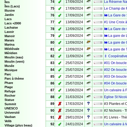
✓
74
17/09/2024
La Réserve Nat
Îles
Îles (Lacs)
✓
75
17/09/2024
Le Champ de F
Illustre
✓
Jardin
76
17/09/2024
🚂 La Gare de 
Lacs
✓
77
13/09/2024
#1 Une Croix à
Lacs +2000
Lachaise
✓
78
12/09/2024
🚂 La Gare de
Lavoir
✓
79
12/09/2024
🚂 La gare de 
Manoir
Marais
✓
80
12/09/2024
🚂 La gare de 
Marina
✓
Médiévale
81
12/09/2024
🚂 La gare de T
Méridien
✓
82
11/09/2024
🍼 Coopérative
Moulin (eau)
Moulin (vent)
✓
83
25/07/2024
#01 On boucle 
Musée
✓
84
25/07/2024
#02 On boucle 
Musique
Parc
✓
85
25/07/2024
#03 On boucle 
Parc à thème
✓
Phare
86
25/07/2024
#04 On boucle 
Plage
✓
87
13/06/2024
Un calvaire à 
Refuge
Rocher
✓
88
31/03/2024
Eglise St Nico
Statue
✗
89
17/03/2024
#3 Plantes et
Summit
UNESCO
✗
90
25/02/2024
#2 Nichoirs -
Université
✗
Vauban
91
29/01/2024
#1 Livres - T
Velib
✓
92
24/01/2024
Un calvaire à M
Village (plus beau)