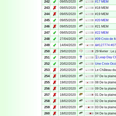
✓
242
09/05/2020
#17 MEM
✗
243
09/05/2020
#18 MEM
✗
244
09/05/2020
#19 MEM
✓
245
09/05/2020
#20 MEM
✗
246
09/05/2020
#21 MEM
✓
247
09/05/2020
#22 MEM
✓
248
27/04/2020
#09 Croix de 
✓
249
14/04/2020
&#127774 #07 
✗
250
29/02/2020
29 février : Le 
✓
🗓 Leap Day C
251
29/02/2020
✓
252
20/02/2020
Une Croix Occ
✗
253
20/02/2020
Le Château du
✗
254
19/02/2020
07 De la plaine
✗
255
19/02/2020
08 De la plaine
✗
256
19/02/2020
09 De la plaine
✗
257
18/02/2020
01 De la plaine
✗
258
18/02/2020
02 De la plaine
✗
259
18/02/2020
03 De la plaine
✗
260
18/02/2020
04 De la plaine