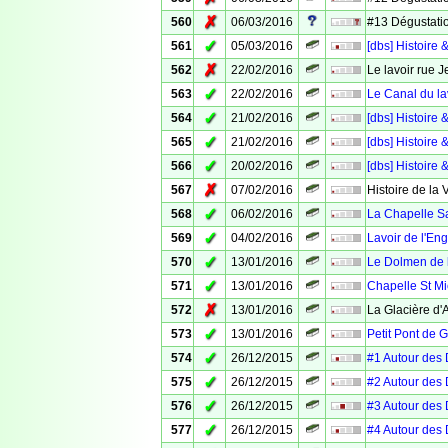
✗
560
06/03/2016
#13 Dégustatio
✓
561
05/03/2016
[dbs] Histoir
✗
562
22/02/2016
Le lavoir rue 
✓
563
22/02/2016
Le Canal du la
✓
564
21/02/2016
[dbs] Histoire 
✓
565
21/02/2016
[dbs] Histoire 
✓
566
20/02/2016
[dbs] Histoire 
✗
567
07/02/2016
Histoire de la 
✓
568
06/02/2016
La Chapelle S
✓
569
04/02/2016
Lavoir de l'Eng
✓
570
13/01/2016
Le Dolmen de 
✓
571
13/01/2016
Chapelle St Mi
✗
572
13/01/2016
La Glacière d
✓
573
13/01/2016
Petit Pont de 
✓
574
26/12/2015
#1 Autour des 
✓
575
26/12/2015
#2 Autour des
✓
576
26/12/2015
#3 Autour des 
✓
577
26/12/2015
#4 Autour des 