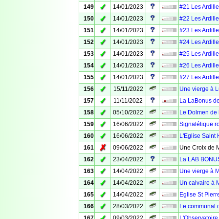
✓
149
14/01/2023
#21 Les Ardille
✓
150
14/01/2023
#22 Les Ardille
✓
151
14/01/2023
#23 Les Ardille
✓
152
14/01/2023
#24 Les Ardille
✓
153
14/01/2023
#25 Les Ardille
✓
154
14/01/2023
#26 Les Ardille
✓
155
14/01/2023
#27 Les Ardille
✓
156
15/11/2022
Une vierge à 
✓
157
11/11/2022
La LaBonus de
✓
158
05/10/2022
Le Dolmen de l
✓
159
16/06/2022
Signalétique ro
✓
160
16/06/2022
L'Eglise Saint 
✗
161
09/06/2022
Une Croix de M
✓
162
23/04/2022
La LAB BONUS 
✓
163
14/04/2022
Une vierge à 
✓
164
14/04/2022
Un calvaire à 
✓
165
14/04/2022
Eglise St Pier
✓
166
28/03/2022
Le communal d
✓
167
09/03/2022
L'Observatoire