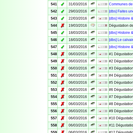
✓
541
31/03/2016
Communes de V
✓
542
29/03/2016
[dbs] Faites un
✓
543
22/03/2016
[dbs] Histoire 
✗
544
19/03/2016
Dégustation d
✓
545
18/03/2016
[dbs] Histoire
✓
546
18/03/2016
[dbs] Le calv
✓
547
18/03/2016
[dbs] Histoire 
✗
548
06/03/2016
#1 Dégustation
✗
549
06/03/2016
#2 Dégustation
✗
550
06/03/2016
#3 Dégustation
✗
551
06/03/2016
#4 Dégustation
✗
552
06/03/2016
#5 Dégustation
✗
553
06/03/2016
#6 Dégustation
✗
554
06/03/2016
#7 Dégustation
✗
555
06/03/2016
#8 Dégustation
✗
556
06/03/2016
#9 Dégustation
✗
557
06/03/2016
#10 Dégustati
✗
558
06/03/2016
#11 Dégustati
✗
559
06/03/2016
#12 Dégustati