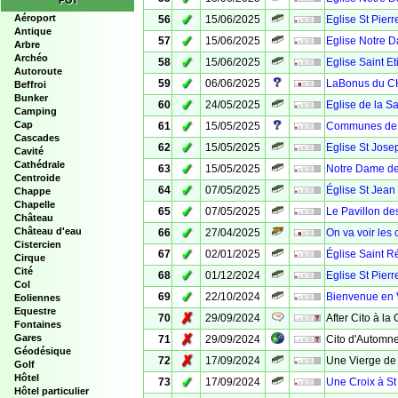
POI
✓
Aéroport
56
15/06/2025
Eglise St Pierr
Antique
✓
57
15/06/2025
Eglise Notre D
Arbre
Archéo
✓
58
15/06/2025
Eglise Saint E
Autoroute
✓
59
06/06/2025
LaBonus du C
Beffroi
Bunker
✓
60
24/05/2025
Eglise de la Sa
Camping
✓
Cap
61
15/05/2025
Communes de V
Cascades
✓
62
15/05/2025
Eglise St Jose
Cavité
Cathédrale
✓
63
15/05/2025
Notre Dame de
Centroide
✓
64
07/05/2025
Église St Jean 
Chappe
Chapelle
✓
65
07/05/2025
Le Pavillon d
Château
✓
Château d'eau
66
27/04/2025
On va voir les
Cistercien
✓
67
02/01/2025
Église Saint R
Cirque
Cité
✓
68
01/12/2024
Eglise St Pierr
Col
✓
69
22/10/2024
Bienvenue en
Eoliennes
Equestre
✗
70
29/09/2024
After Cito à la
Fontaines
✗
Gares
71
29/09/2024
Cito d'Automne
Géodésique
✗
72
17/09/2024
Une Vierge de 
Golf
Hôtel
✓
73
17/09/2024
Une Croix à St
Hôtel particulier