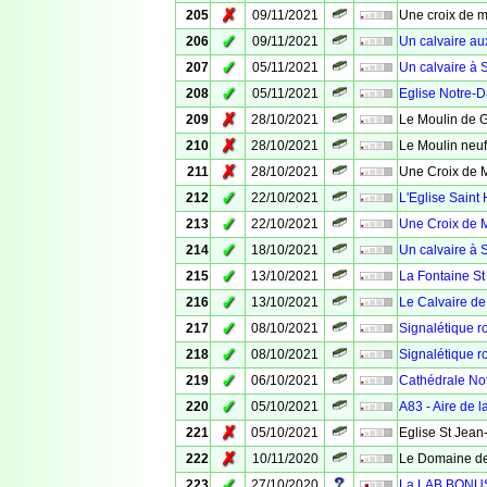
✗
205
09/11/2021
Une croix de m
✓
206
09/11/2021
Un calvaire au
✓
207
05/11/2021
Un calvaire à 
✓
208
05/11/2021
Eglise Notre-
✗
209
28/10/2021
Le Moulin de 
✗
210
28/10/2021
Le Moulin neuf
✗
211
28/10/2021
Une Croix de 
✓
212
22/10/2021
L'Eglise Saint 
✓
213
22/10/2021
Une Croix de M
✓
214
18/10/2021
Un calvaire à 
✓
215
13/10/2021
La Fontaine St
✓
216
13/10/2021
Le Calvaire de
✓
217
08/10/2021
Signalétique ro
✓
218
08/10/2021
Signalétique ro
✓
219
06/10/2021
Cathédrale No
✓
220
05/10/2021
A83 - Aire de 
✗
221
05/10/2021
Eglise St Jean
✗
222
10/11/2020
Le Domaine de
✓
223
27/10/2020
La LAB BONUS -