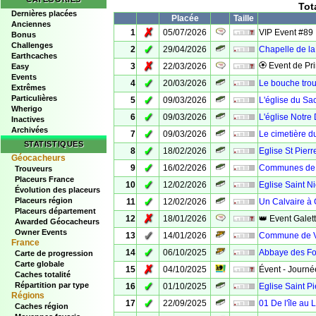
Tot
Dernières placées
Placée
Taille
Anciennes
✗
1
05/07/2026
VIP Event #89
Bonus
Challenges
✓
2
29/04/2026
Chapelle de la
Earthcaches
✗
🏵 Event de Pr
3
22/03/2026
Easy
Events
✓
4
20/03/2026
Le bouche trou
Extrêmes
Particulières
✓
5
09/03/2026
L'église du Sa
Wherigo
✓
6
09/03/2026
L'église Notr
Inactives
Archivées
✓
7
09/03/2026
Le cimetière du
STATISTIQUES
✓
8
18/02/2026
Eglise St Pier
Géocacheurs
✓
9
16/02/2026
Communes de 
Trouveurs
Placeurs France
✓
10
12/02/2026
Eglise Saint N
Évolution des placeurs
✓
Placeurs région
11
12/02/2026
Un Calvaire à
Placeurs département
✗
12
18/01/2026
👑 Event Galet
Awarded Géocacheurs
Owner Events
✓
13
14/01/2026
Commune de V
France
✓
14
06/10/2025
Abbaye des Fo
Carte de progression
Carte globale
✗
15
04/10/2025
Évent - Journée
Caches totalité
✓
Répartition par type
16
01/10/2025
Eglise Saint P
Régions
✓
17
22/09/2025
01 De l'île au 
Caches région