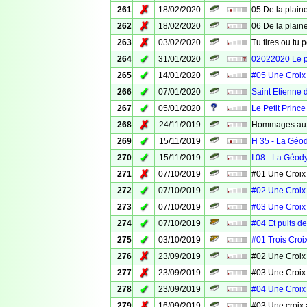
✗
261
18/02/2020
05 De la plaine
✗
262
18/02/2020
06 De la plaine
✗
263
03/02/2020
Tu tires ou tu 
✓
264
31/01/2020
02022020 Le 
✓
265
14/01/2020
#05 Une Croix
✓
266
07/01/2020
Saint Etienne 
✓
267
05/01/2020
Le Petit Prince
✗
268
24/11/2019
Hommages aux
✓
269
15/11/2019
H 35 - La Géo
✓
270
15/11/2019
I 08 - La Géod
✗
271
07/10/2019
#01 Une Croix
✓
272
07/10/2019
#02 Une Croix
✓
273
07/10/2019
#03 Une Croix
✓
274
07/10/2019
#04 Et puits d
✓
275
03/10/2019
#01 Trois Croi
✗
276
23/09/2019
#02 Une Croix
✗
277
23/09/2019
#03 Une Croix
✓
278
23/09/2019
#04 Une Croix
✗
279
16/09/2019
#03 Une croix 