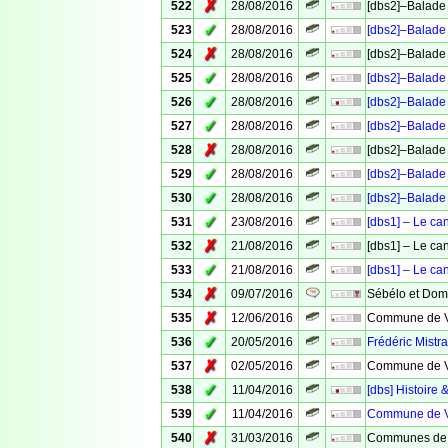
✗
522
28/08/2016
[dbs2]–Balade 
✓
523
28/08/2016
[dbs2]–Balade 
✗
524
28/08/2016
[dbs2]–Balade 
✓
525
28/08/2016
[dbs2]–Balade 
✓
526
28/08/2016
[dbs2]–Balade 
✓
527
28/08/2016
[dbs2]–Balade 
✗
528
28/08/2016
[dbs2]–Balade 
✓
529
28/08/2016
[dbs2]–Balade 
✓
530
28/08/2016
[dbs2]–Balade 
✓
531
23/08/2016
[dbs1] – Le ca
✗
532
21/08/2016
[dbs1] – Le ca
✓
533
21/08/2016
[dbs1] – Le ca
✗
534
09/07/2016
Sébélo et Domi
✗
535
12/06/2016
Commune de Ve
✓
536
20/05/2016
Frédéric Mistra
✗
537
02/05/2016
Commune de Ve
✓
538
11/04/2016
[dbs] Histoire 
✓
539
11/04/2016
Commune de Ve
✗
540
31/03/2016
Communes de 