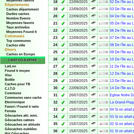
Moyennes favoris
✓
18
22/09/2025
02 De l'île au 
Départements
✓
19
22/09/2025
03 De l'île au 
Caches département
Durées caches
✓
20
22/09/2025
04 De l'île au 
Nombre Events
✓
Moyennes favoris
21
22/09/2025
05 De l'île au 
Taux archivées
✓
22
22/09/2025
06 De l'île au 
Moyennes Found It
Communes
✓
23
22/09/2025
07 De l'île au 
Top communes
✓
24
22/09/2025
08 De l'île au 
Caches ville
Divers
✓
25
22/09/2025
09 De l'île au 
Caches en Europe
✓
26
22/09/2025
10 De l'île au 
CARTOGRAPHIE
✓
LatLon
27
22/09/2025
11 De l'île au 
Found it moyen
✓
28
22/09/2025
12 De l'île au 
Visu
Bollée
✓
29
22/09/2025
13 De l'île au 
Caches pour TB
✓
30
22/09/2025
14 De l'île au 
C.I.T.O
Commune
✓
31
26/07/2025
Eglise Notre 
Communes sans cache
✓
Electronique
32
26/07/2025
La Grand-Plag
Favori / Found it ratio
✓
33
15/07/2025
04 Si on allait
Ferrata
Géocaches alti. mini.
✓
34
15/07/2025
03 Si on allait
Géocaches calmes
✓
35
15/07/2025
02 Si on allait
Géocaches en altitude
Géocaches oubliées
✓
36
15/07/2025
01 Si on allait
Hot Géocaches