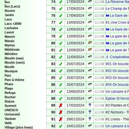
✓
74
17/09/2024
La Réserve Nat
Îles
Îles (Lacs)
✓
75
17/09/2024
Le Champ de F
Illustre
✓
Jardin
76
17/09/2024
🚂 La Gare de 
Lacs
✓
77
13/09/2024
#1 Une Croix à
Lacs +2000
Lachaise
✓
78
12/09/2024
🚂 La Gare de
Lavoir
✓
79
12/09/2024
🚂 La gare de 
Manoir
Marais
✓
80
12/09/2024
🚂 La gare de 
Marina
✓
Médiévale
81
12/09/2024
🚂 La gare de T
Méridien
✓
82
11/09/2024
🍼 Coopérative
Moulin (eau)
Moulin (vent)
✓
83
25/07/2024
#01 On boucle 
Musée
✓
84
25/07/2024
#02 On boucle 
Musique
Parc
✓
85
25/07/2024
#03 On boucle 
Parc à thème
✓
Phare
86
25/07/2024
#04 On boucle 
Plage
✓
87
13/06/2024
Un calvaire à 
Refuge
Rocher
✓
88
31/03/2024
Eglise St Nico
Statue
✗
89
17/03/2024
#3 Plantes et
Summit
UNESCO
✗
90
25/02/2024
#2 Nichoirs -
Université
✗
Vauban
91
29/01/2024
#1 Livres - T
Velib
✓
92
24/01/2024
Un calvaire à M
Village (plus beau)