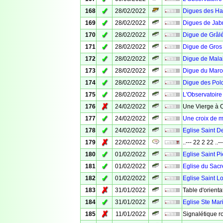
✓
168
28/02/2022
Digues des Hab
✓
169
28/02/2022
Digues de Jabr
✓
170
28/02/2022
Digue de Grâl
✓
171
28/02/2022
Digue de Gros
✓
172
28/02/2022
Digue de Mala
✓
173
28/02/2022
Digue du Maro
✓
174
28/02/2022
Digue des Pol
✓
175
28/02/2022
L'Observatoire
✗
176
24/02/2022
Une Vierge à 
✓
177
24/02/2022
Une croix de m
✓
178
24/02/2022
Eglise Saint D
✗
179
22/02/2022
..--- 22 2 22 ..--
✓
180
01/02/2022
Eglise Saint Pi
✓
181
01/02/2022
Eglise du Sacr
✓
182
01/02/2022
Eglise Saint L
✗
183
31/01/2022
Table d'orienta
✓
184
31/01/2022
Eglise Ste Mar
✗
185
11/01/2022
Signalétique r