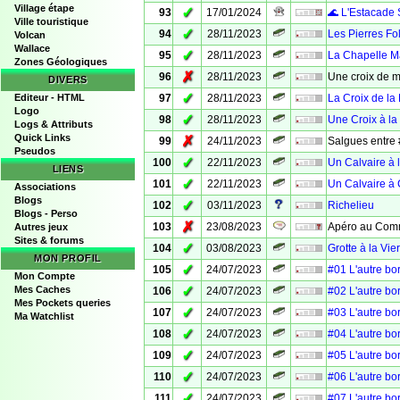
Village étape
✓
93
17/01/2024
🌊 L'Estacade 
Ville touristique
✓
94
28/11/2023
Les Pierres Fo
Volcan
Wallace
✓
95
28/11/2023
La Chapelle M
Zones Géologiques
✗
96
28/11/2023
Une croix de 
DIVERS
✓
Editeur - HTML
97
28/11/2023
La Croix de la
Logo
✓
98
28/11/2023
Une Croix à la
Logs & Attributs
Quick Links
✗
99
24/11/2023
Salgues entre 
Pseudos
✓
100
22/11/2023
Un Calvaire à 
LIENS
✓
101
22/11/2023
Un Calvaire à
Associations
Blogs
✓
102
03/11/2023
Richelieu
Blogs - Perso
✗
103
23/08/2023
Apéro au Com
Autres jeux
Sites & forums
✓
104
03/08/2023
Grotte à la Vie
MON PROFIL
✓
105
24/07/2023
#01 L'autre bo
Mon Compte
✓
Mes Caches
106
24/07/2023
#02 L'autre bo
Mes Pockets queries
✓
107
24/07/2023
#03 L'autre bo
Ma Watchlist
✓
108
24/07/2023
#04 L'autre bo
✓
109
24/07/2023
#05 L'autre bo
✓
110
24/07/2023
#06 L'autre bo
✓
111
24/07/2023
#07 L'autre bo