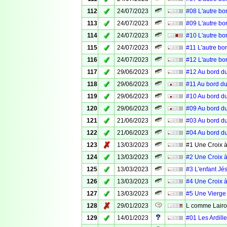
✓
112
24/07/2023
#08 L'autre bo
✓
113
24/07/2023
#09 L'autre bo
✓
114
24/07/2023
#10 L'autre bo
✓
115
24/07/2023
#11 L'autre bo
✓
116
24/07/2023
#12 L'autre bo
✓
117
29/06/2023
#12 Au bord du
✓
118
29/06/2023
#11 Au bord du
✓
119
29/06/2023
#10 Au bord du
✓
120
29/06/2023
#09 Au bord du
✓
121
21/06/2023
#03 Au bord du
✓
122
21/06/2023
#04 Au bord du
✗
123
13/03/2023
#1 Une Croix à
✓
124
13/03/2023
#2 Une Croix à
✓
125
13/03/2023
#3 L'enfant Jé
✓
126
13/03/2023
#4 Une Croix à
✓
127
13/03/2023
#5 Une Vierge 
✗
128
29/01/2023
L comme Lair
✓
129
14/01/2023
#01 Les Ardille