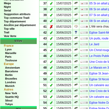
✓
Mega
37
15/07/2025
05 Si on allait
Night
✓
38
15/07/2025
06 Si on allait
Serial
Suggestion attributs
✓
39
15/07/2025
07 Si on allait
Top commune Tradi
✓
40
15/07/2025
08 Si on allait
Top département
Ancêtre par département
✗
L'été sera chau
41
05/07/2025
Top ville
✓
Trail
42
30/06/2025
Eglise Saint-M
Voie Verte
✓
43
15/06/2025
Un puits, rout
Villes
✓
44
15/06/2025
Le Jard
France
Lyon
✓
45
15/06/2025
Un Christ roug
Marseille
✓
46
15/06/2025
Le Poids Publi
Paris
Toulouse
✓
47
15/06/2025
Une Croix de M
Europe
✓
48
15/06/2025
Le Marais en 
Amsterdam
Barcelone
✓
49
15/06/2025
Eglise St Jean-
Berlin
Bruxelles
✓
50
15/06/2025
Eglise St Nicol
Londres
✓
51
15/06/2025
Un calvaire au
Munich
Autres
✓
52
15/06/2025
Une Croix de 
New York
✓
53
15/06/2025
Un calvaire aux
Seattle HQ
Séoul
✓
54
15/06/2025
Eglise Notre 
Tokyo
✓
55
15/06/2025
Eglise Notre D