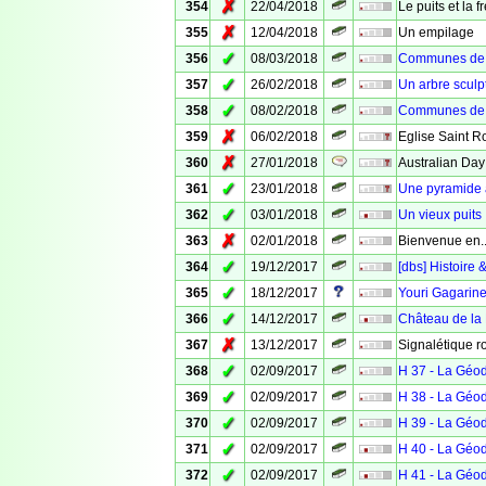
✗
354
22/04/2018
Le puits et la 
✗
355
12/04/2018
Un empilage
✓
356
08/03/2018
Communes de V
✓
357
26/02/2018
Un arbre sculp
✓
358
08/02/2018
Communes de 
✗
359
06/02/2018
Eglise Saint R
✗
360
27/01/2018
Australian Day
✓
361
23/01/2018
Une pyramide
✓
362
03/01/2018
Un vieux puits
✗
363
02/01/2018
Bienvenue en..
✓
364
19/12/2017
[dbs] Histoire 
✓
365
18/12/2017
Youri Gagarin
✓
366
14/12/2017
Château de la
✗
367
13/12/2017
Signalétique r
✓
368
02/09/2017
H 37 - La Géo
✓
369
02/09/2017
H 38 - La Géo
✓
370
02/09/2017
H 39 - La Géo
✓
371
02/09/2017
H 40 - La Géo
✓
372
02/09/2017
H 41 - La Géo