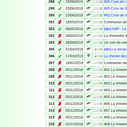
✓
298
25/06/2019
#05 Croix de 
✓
299
25/06/2019
#05 Croix de S
✓
300
25/06/2019
#02 Croix de 
✗
301
18/05/2019
Communes de 
✓
302
06/05/2019
[dbs] H&P - La
✗
303
26/04/2019
La cheminée d
✗
304
26/04/2019
Un coin de ver
✓
305
01/04/2019
[dbs] La vierg
✓
306
17/03/2019
Le chemin des
✗
307
18/01/2019
Communes de V
✗
308
05/12/2018
#01 La Viredo
✗
309
05/12/2018
#02 La Viredo
✗
310
05/12/2018
#03 La Viredo
✗
311
05/12/2018
#04 La Viredo
✗
312
05/12/2018
#05 La Viredo
✗
313
05/12/2018
#06 La Viredo
✗
314
05/12/2018
#07 La Viredo
✗
315
05/12/2018
#08 La Viredo
✗
316
05/12/2018
#09 La Viredo