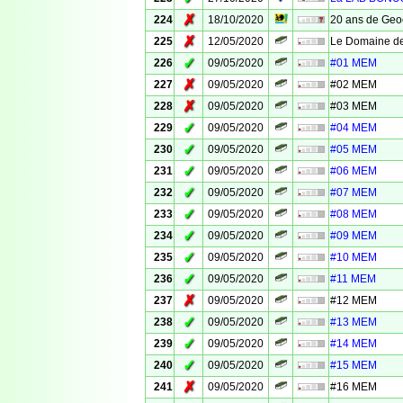
✗
224
18/10/2020
20 ans de Geo
✗
225
12/05/2020
Le Domaine de
✓
226
09/05/2020
#01 MEM
✗
227
09/05/2020
#02 MEM
✗
228
09/05/2020
#03 MEM
✓
229
09/05/2020
#04 MEM
✓
230
09/05/2020
#05 MEM
✓
231
09/05/2020
#06 MEM
✓
232
09/05/2020
#07 MEM
✓
233
09/05/2020
#08 MEM
✓
234
09/05/2020
#09 MEM
✓
235
09/05/2020
#10 MEM
✓
236
09/05/2020
#11 MEM
✗
237
09/05/2020
#12 MEM
✓
238
09/05/2020
#13 MEM
✓
239
09/05/2020
#14 MEM
✓
240
09/05/2020
#15 MEM
✗
241
09/05/2020
#16 MEM