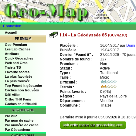
Connexion
Accueil
I 14 - La Géodyssée 85
(GC7423C)
PREMIUM
Geo-Premium
Placée le :
16/04/2017 par
Domi 
Les Lab Caches
Publiée le :
19/04/2017
Attributs
Dernier "Found it" :
27/05/2026 - 70 jours
Quick Géocaches
Nombre de found :
127
Park and Grab
Premium :
Non
Trajets TB
Statut :
Active
Favorite scores
Type :
Traditional
La plus favorisée
Taille :
Micro
La plus trouvée
Difficulté :
Top Found it géocache
Terrain :
Caches non trouvées
Points favoris :
0
(0%)
Défi villes
Région :
Pays de la Loire
Ortho THR Paris
Département :
Vendée
Caches en difficulté
Commune :
Triaize
RECHERCHE
Par ville
Dernière mise à jour le 05/08/2026 à 18:16:39
Par nom de cache
Voir cette cache sur geocaching.com
Par numéro de cache
Par Géocacheur
CATÉGORIES