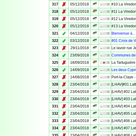
✗
317
05/12/2018
#10 La Viredo
✗
318
05/12/2018
#11 La Viredo
✗
319
05/12/2018
#12 La Viredo
✗
320
05/12/2018
#13 La Viredo
✓
321
04/12/2018
Bienvenue à...
✓
322
03/12/2018
#01 Croix de 
✗
323
29/11/2018
Le lavoir rue 
✓
324
23/09/2018
Communes de 
✗
325
18/09/2018
La Tartuguière
✓
326
14/09/2018
Les deux Cyprè
✗
327
14/08/2018
Port-la-Claye -
✗
328
23/04/2018
[LHAV]#01 Latt
✗
329
23/04/2018
[LHAV] #02 Lat
✗
330
23/04/2018
[LHAV] #03 Lat
✗
331
23/04/2018
[LHAV] #04 Lat
✗
332
23/04/2018
[LHAV] #05 Lat
✗
333
23/04/2018
[LHAV] #06 Lat
✗
334
23/04/2018
[LHAV] #07 Lat
✗
335
23/04/2018
[LHAV] #08 Lat