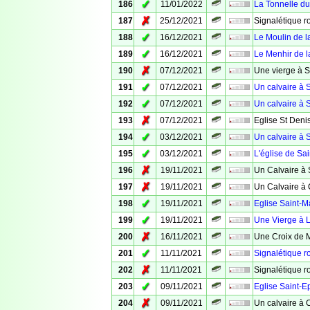
✓
186
11/01/2022
La Tonnelle d
✗
187
25/12/2021
Signalétique ro
✓
188
16/12/2021
Le Moulin de l
✓
189
16/12/2021
Le Menhir de l
✗
190
07/12/2021
Une vierge à S
✓
191
07/12/2021
Un calvaire à S
✓
192
07/12/2021
Un calvaire à S
✗
193
07/12/2021
Eglise St Deni
✓
194
03/12/2021
Un calvaire à S
✓
195
03/12/2021
L'église de Sai
✗
196
19/11/2021
Un Calvaire à 
✗
197
19/11/2021
Un Calvaire à
✓
198
19/11/2021
Eglise Saint-M
✓
199
19/11/2021
Une Vierge à 
✗
200
16/11/2021
Une Croix de 
✓
201
11/11/2021
Signalétique r
✗
202
11/11/2021
Signalétique r
✓
203
09/11/2021
Eglise Saint-
✗
204
09/11/2021
Un calvaire à 