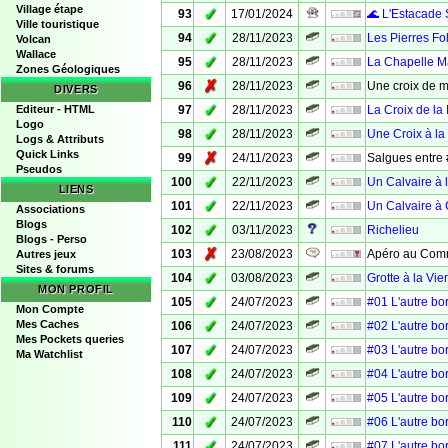
Village étape
✓
93
17/01/2024
🌊 L'Estacade 
Ville touristique
✓
94
28/11/2023
Les Pierres Fo
Volcan
Wallace
✓
95
28/11/2023
La Chapelle M
Zones Géologiques
✗
96
28/11/2023
Une croix de 
DIVERS
✓
Editeur - HTML
97
28/11/2023
La Croix de la
Logo
✓
98
28/11/2023
Une Croix à la
Logs & Attributs
Quick Links
✗
99
24/11/2023
Salgues entre 
Pseudos
✓
100
22/11/2023
Un Calvaire à 
LIENS
✓
101
22/11/2023
Un Calvaire à
Associations
Blogs
✓
102
03/11/2023
Richelieu
Blogs - Perso
✗
103
23/08/2023
Apéro au Com
Autres jeux
Sites & forums
✓
104
03/08/2023
Grotte à la Vie
MON PROFIL
✓
105
24/07/2023
#01 L'autre bo
Mon Compte
✓
Mes Caches
106
24/07/2023
#02 L'autre bo
Mes Pockets queries
✓
107
24/07/2023
#03 L'autre bo
Ma Watchlist
✓
108
24/07/2023
#04 L'autre bo
✓
109
24/07/2023
#05 L'autre bo
✓
110
24/07/2023
#06 L'autre bo
✓
111
24/07/2023
#07 L'autre bo