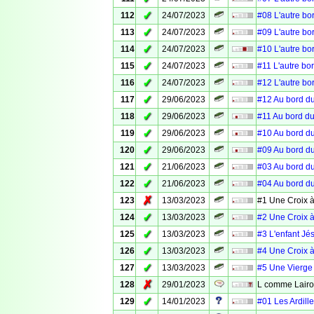
✓
112
24/07/2023
#08 L'autre bo
✓
113
24/07/2023
#09 L'autre bo
✓
114
24/07/2023
#10 L'autre bo
✓
115
24/07/2023
#11 L'autre bo
✓
116
24/07/2023
#12 L'autre bo
✓
117
29/06/2023
#12 Au bord du
✓
118
29/06/2023
#11 Au bord du
✓
119
29/06/2023
#10 Au bord du
✓
120
29/06/2023
#09 Au bord du
✓
121
21/06/2023
#03 Au bord du
✓
122
21/06/2023
#04 Au bord du
✗
123
13/03/2023
#1 Une Croix à
✓
124
13/03/2023
#2 Une Croix à
✓
125
13/03/2023
#3 L'enfant Jé
✓
126
13/03/2023
#4 Une Croix à
✓
127
13/03/2023
#5 Une Vierge 
✗
128
29/01/2023
L comme Lair
✓
129
14/01/2023
#01 Les Ardille