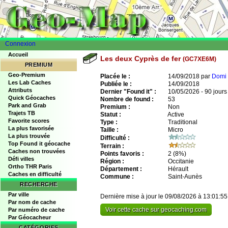
Connexion
Accueil
Les deux Cyprès de fer
(GC7XE6M)
PREMIUM
Geo-Premium
Placée le :
14/09/2018 par
Domi 
Les Lab Caches
Publiée le :
14/09/2018
Attributs
Dernier "Found it" :
10/05/2026 - 90 jours
Quick Géocaches
Nombre de found :
53
Park and Grab
Premium :
Non
Trajets TB
Statut :
Active
Favorite scores
Type :
Traditional
La plus favorisée
Taille :
Micro
La plus trouvée
Difficulté :
Top Found it géocache
Terrain :
Caches non trouvées
Points favoris :
2
(8%)
Défi villes
Région :
Occitanie
Ortho THR Paris
Département :
Hérault
Caches en difficulté
Commune :
Saint-Aunès
RECHERCHE
Par ville
Dernière mise à jour le 09/08/2026 à 13:01:55
Par nom de cache
Voir cette cache sur geocaching.com
Par numéro de cache
Par Géocacheur
CATÉGORIES