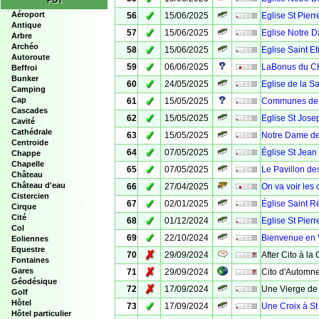
POI
✓
Aéroport
56
15/06/2025
Eglise St Pierr
Antique
✓
57
15/06/2025
Eglise Notre D
Arbre
Archéo
✓
58
15/06/2025
Eglise Saint E
Autoroute
✓
59
06/06/2025
LaBonus du C
Beffroi
Bunker
✓
60
24/05/2025
Eglise de la Sa
Camping
✓
Cap
61
15/05/2025
Communes de V
Cascades
✓
62
15/05/2025
Eglise St Jose
Cavité
Cathédrale
✓
63
15/05/2025
Notre Dame de
Centroide
✓
64
07/05/2025
Église St Jean 
Chappe
Chapelle
✓
65
07/05/2025
Le Pavillon d
Château
✓
Château d'eau
66
27/04/2025
On va voir les
Cistercien
✓
67
02/01/2025
Église Saint R
Cirque
Cité
✓
68
01/12/2024
Eglise St Pierr
Col
✓
69
22/10/2024
Bienvenue en
Eoliennes
Equestre
✗
70
29/09/2024
After Cito à la
Fontaines
✗
Gares
71
29/09/2024
Cito d'Automne
Géodésique
✗
72
17/09/2024
Une Vierge de 
Golf
Hôtel
✓
73
17/09/2024
Une Croix à St
Hôtel particulier