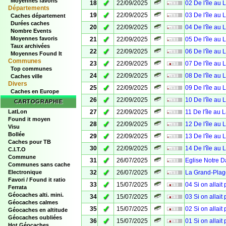
Moyennes favoris
✓
18
22/09/2025
02 De l'île au 
Départements
✓
19
22/09/2025
03 De l'île au 
Caches département
Durées caches
✓
20
22/09/2025
04 De l'île au 
Nombre Events
✓
Moyennes favoris
21
22/09/2025
05 De l'île au 
Taux archivées
✓
22
22/09/2025
06 De l'île au 
Moyennes Found It
Communes
✓
23
22/09/2025
07 De l'île au 
Top communes
✓
24
22/09/2025
08 De l'île au 
Caches ville
Divers
✓
25
22/09/2025
09 De l'île au 
Caches en Europe
✓
26
22/09/2025
10 De l'île au 
CARTOGRAPHIE
✓
LatLon
27
22/09/2025
11 De l'île au 
Found it moyen
✓
28
22/09/2025
12 De l'île au 
Visu
Bollée
✓
29
22/09/2025
13 De l'île au 
Caches pour TB
✓
30
22/09/2025
14 De l'île au 
C.I.T.O
Commune
✓
31
26/07/2025
Eglise Notre 
Communes sans cache
✓
Electronique
32
26/07/2025
La Grand-Plag
Favori / Found it ratio
✓
33
15/07/2025
04 Si on allait
Ferrata
Géocaches alti. mini.
✓
34
15/07/2025
03 Si on allait
Géocaches calmes
✓
35
15/07/2025
02 Si on allait
Géocaches en altitude
Géocaches oubliées
✓
36
15/07/2025
01 Si on allait
Hot Géocaches