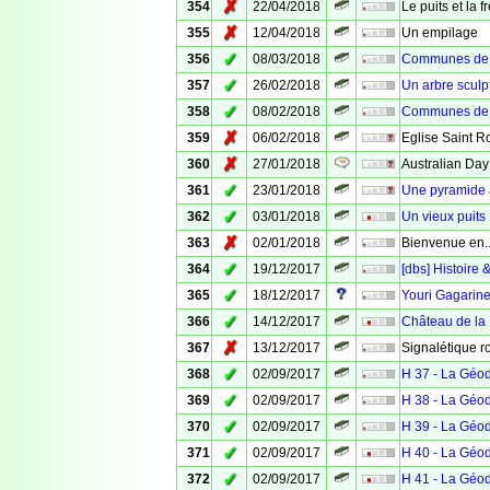
✗
354
22/04/2018
Le puits et la 
✗
355
12/04/2018
Un empilage
✓
356
08/03/2018
Communes de V
✓
357
26/02/2018
Un arbre sculp
✓
358
08/02/2018
Communes de 
✗
359
06/02/2018
Eglise Saint R
✗
360
27/01/2018
Australian Day
✓
361
23/01/2018
Une pyramide
✓
362
03/01/2018
Un vieux puits
✗
363
02/01/2018
Bienvenue en..
✓
364
19/12/2017
[dbs] Histoire 
✓
365
18/12/2017
Youri Gagarin
✓
366
14/12/2017
Château de la
✗
367
13/12/2017
Signalétique r
✓
368
02/09/2017
H 37 - La Géo
✓
369
02/09/2017
H 38 - La Géo
✓
370
02/09/2017
H 39 - La Géo
✓
371
02/09/2017
H 40 - La Géo
✓
372
02/09/2017
H 41 - La Géo