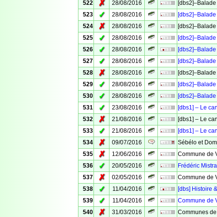
✗
522
28/08/2016
[dbs2]–Balade 
✓
523
28/08/2016
[dbs2]–Balade 
✗
524
28/08/2016
[dbs2]–Balade 
✓
525
28/08/2016
[dbs2]–Balade 
✓
526
28/08/2016
[dbs2]–Balade 
✓
527
28/08/2016
[dbs2]–Balade 
✗
528
28/08/2016
[dbs2]–Balade 
✓
529
28/08/2016
[dbs2]–Balade 
✓
530
28/08/2016
[dbs2]–Balade 
✓
531
23/08/2016
[dbs1] – Le ca
✗
532
21/08/2016
[dbs1] – Le ca
✓
533
21/08/2016
[dbs1] – Le ca
✗
534
09/07/2016
Sébélo et Domi
✗
535
12/06/2016
Commune de Ve
✓
536
20/05/2016
Frédéric Mistra
✗
537
02/05/2016
Commune de Ve
✓
538
11/04/2016
[dbs] Histoire 
✓
539
11/04/2016
Commune de Ve
✗
540
31/03/2016
Communes de 