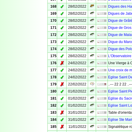
✓
168
28/02/2022
Digues des Hab
✓
169
28/02/2022
Digues de Jabr
✓
170
28/02/2022
Digue de Grâl
✓
171
28/02/2022
Digue de Gros
✓
172
28/02/2022
Digue de Mala
✓
173
28/02/2022
Digue du Maro
✓
174
28/02/2022
Digue des Pol
✓
175
28/02/2022
L'Observatoire
✗
176
24/02/2022
Une Vierge à 
✓
177
24/02/2022
Une croix de m
✓
178
24/02/2022
Eglise Saint D
✗
179
22/02/2022
..--- 22 2 22 ..--
✓
180
01/02/2022
Eglise Saint Pi
✓
181
01/02/2022
Eglise du Sacr
✓
182
01/02/2022
Eglise Saint L
✗
183
31/01/2022
Table d'orienta
✓
184
31/01/2022
Eglise Ste Mar
✗
185
11/01/2022
Signalétique r