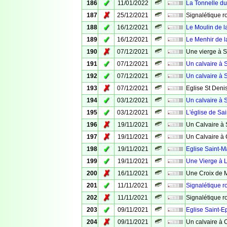
✓
186
11/01/2022
La Tonnelle d
✗
187
25/12/2021
Signalétique ro
✓
188
16/12/2021
Le Moulin de l
✓
189
16/12/2021
Le Menhir de l
✗
190
07/12/2021
Une vierge à S
✓
191
07/12/2021
Un calvaire à S
✓
192
07/12/2021
Un calvaire à S
✗
193
07/12/2021
Eglise St Deni
✓
194
03/12/2021
Un calvaire à S
✓
195
03/12/2021
L'église de Sai
✗
196
19/11/2021
Un Calvaire à 
✗
197
19/11/2021
Un Calvaire à
✓
198
19/11/2021
Eglise Saint-M
✓
199
19/11/2021
Une Vierge à 
✗
200
16/11/2021
Une Croix de 
✓
201
11/11/2021
Signalétique r
✗
202
11/11/2021
Signalétique r
✓
203
09/11/2021
Eglise Saint-
✗
204
09/11/2021
Un calvaire à 