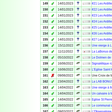
✓
149
14/01/2023
#21 Les Ardille
✓
150
14/01/2023
#22 Les Ardille
✓
151
14/01/2023
#23 Les Ardille
✓
152
14/01/2023
#24 Les Ardille
✓
153
14/01/2023
#25 Les Ardille
✓
154
14/01/2023
#26 Les Ardille
✓
155
14/01/2023
#27 Les Ardille
✓
156
15/11/2022
Une vierge à 
✓
157
11/11/2022
La LaBonus de
✓
158
05/10/2022
Le Dolmen de l
✓
159
16/06/2022
Signalétique ro
✓
160
16/06/2022
L'Eglise Saint 
✗
161
09/06/2022
Une Croix de M
✓
162
23/04/2022
La LAB BONUS 
✓
163
14/04/2022
Une vierge à 
✓
164
14/04/2022
Un calvaire à 
✓
165
14/04/2022
Eglise St Pier
✓
166
28/03/2022
Le communal d
✓
167
09/03/2022
L'Observatoire