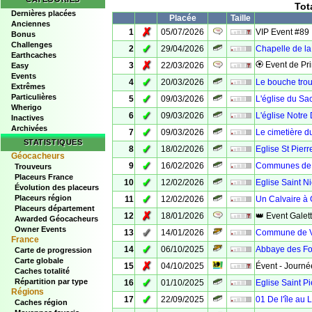
Tot
Dernières placées
Placée
Taille
Anciennes
✗
1
05/07/2026
VIP Event #89
Bonus
Challenges
✓
2
29/04/2026
Chapelle de la
Earthcaches
✗
🏵 Event de Pr
3
22/03/2026
Easy
Events
✓
4
20/03/2026
Le bouche trou
Extrêmes
Particulières
✓
5
09/03/2026
L'église du Sa
Wherigo
✓
6
09/03/2026
L'église Notr
Inactives
Archivées
✓
7
09/03/2026
Le cimetière du
STATISTIQUES
✓
8
18/02/2026
Eglise St Pier
Géocacheurs
✓
9
16/02/2026
Communes de 
Trouveurs
Placeurs France
✓
10
12/02/2026
Eglise Saint N
Évolution des placeurs
✓
Placeurs région
11
12/02/2026
Un Calvaire à
Placeurs département
✗
12
18/01/2026
👑 Event Galet
Awarded Géocacheurs
Owner Events
✓
13
14/01/2026
Commune de V
France
✓
14
06/10/2025
Abbaye des Fo
Carte de progression
Carte globale
✗
15
04/10/2025
Évent - Journée
Caches totalité
✓
Répartition par type
16
01/10/2025
Eglise Saint P
Régions
✓
17
22/09/2025
01 De l'île au 
Caches région