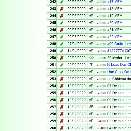
✓
242
09/05/2020
#17 MEM
✗
243
09/05/2020
#18 MEM
✗
244
09/05/2020
#19 MEM
✓
245
09/05/2020
#20 MEM
✗
246
09/05/2020
#21 MEM
✓
247
09/05/2020
#22 MEM
✓
248
27/04/2020
#09 Croix de 
✓
249
14/04/2020
&#127774 #07 
✗
250
29/02/2020
29 février : Le 
✓
🗓 Leap Day C
251
29/02/2020
✓
252
20/02/2020
Une Croix Occ
✗
253
20/02/2020
Le Château du
✗
254
19/02/2020
07 De la plaine
✗
255
19/02/2020
08 De la plaine
✗
256
19/02/2020
09 De la plaine
✗
257
18/02/2020
01 De la plaine
✗
258
18/02/2020
02 De la plaine
✗
259
18/02/2020
03 De la plaine
✗
260
18/02/2020
04 De la plaine