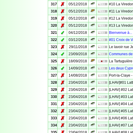
✗
317
05/12/2018
#10 La Viredo
✗
318
05/12/2018
#11 La Viredo
✗
319
05/12/2018
#12 La Viredo
✗
320
05/12/2018
#13 La Viredo
✓
321
04/12/2018
Bienvenue à...
✓
322
03/12/2018
#01 Croix de 
✗
323
29/11/2018
Le lavoir rue 
✓
324
23/09/2018
Communes de 
✗
325
18/09/2018
La Tartuguière
✓
326
14/09/2018
Les deux Cyprè
✗
327
14/08/2018
Port-la-Claye -
✗
328
23/04/2018
[LHAV]#01 Latt
✗
329
23/04/2018
[LHAV] #02 Lat
✗
330
23/04/2018
[LHAV] #03 Lat
✗
331
23/04/2018
[LHAV] #04 Lat
✗
332
23/04/2018
[LHAV] #05 Lat
✗
333
23/04/2018
[LHAV] #06 Lat
✗
334
23/04/2018
[LHAV] #07 Lat
✗
335
23/04/2018
[LHAV] #08 Lat