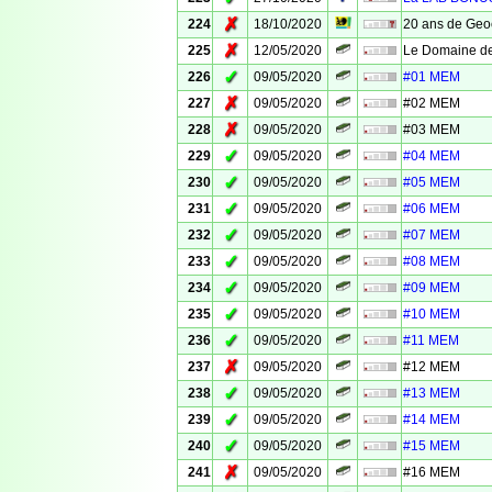
✗
224
18/10/2020
20 ans de Geo
✗
225
12/05/2020
Le Domaine de
✓
226
09/05/2020
#01 MEM
✗
227
09/05/2020
#02 MEM
✗
228
09/05/2020
#03 MEM
✓
229
09/05/2020
#04 MEM
✓
230
09/05/2020
#05 MEM
✓
231
09/05/2020
#06 MEM
✓
232
09/05/2020
#07 MEM
✓
233
09/05/2020
#08 MEM
✓
234
09/05/2020
#09 MEM
✓
235
09/05/2020
#10 MEM
✓
236
09/05/2020
#11 MEM
✗
237
09/05/2020
#12 MEM
✓
238
09/05/2020
#13 MEM
✓
239
09/05/2020
#14 MEM
✓
240
09/05/2020
#15 MEM
✗
241
09/05/2020
#16 MEM