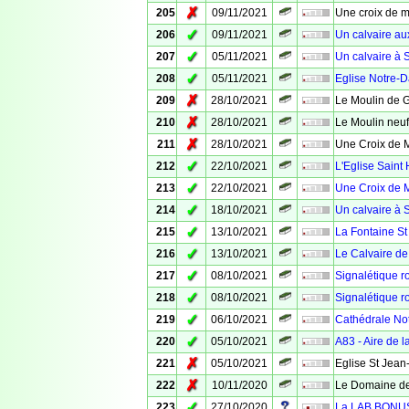
✗
205
09/11/2021
Une croix de m
✓
206
09/11/2021
Un calvaire au
✓
207
05/11/2021
Un calvaire à 
✓
208
05/11/2021
Eglise Notre-
✗
209
28/10/2021
Le Moulin de 
✗
210
28/10/2021
Le Moulin neuf
✗
211
28/10/2021
Une Croix de 
✓
212
22/10/2021
L'Eglise Saint 
✓
213
22/10/2021
Une Croix de M
✓
214
18/10/2021
Un calvaire à 
✓
215
13/10/2021
La Fontaine St
✓
216
13/10/2021
Le Calvaire de
✓
217
08/10/2021
Signalétique ro
✓
218
08/10/2021
Signalétique ro
✓
219
06/10/2021
Cathédrale No
✓
220
05/10/2021
A83 - Aire de 
✗
221
05/10/2021
Eglise St Jean
✗
222
10/11/2020
Le Domaine de
✓
223
27/10/2020
La LAB BONUS -