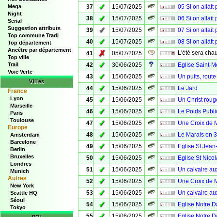
✓
Mega
37
15/07/2025
05 Si on allait
Night
✓
38
15/07/2025
06 Si on allait
Serial
Suggestion attributs
✓
39
15/07/2025
07 Si on allait
Top commune Tradi
✓
40
15/07/2025
08 Si on allait
Top département
Ancêtre par département
✗
L'été sera chau
41
05/07/2025
Top ville
✓
Trail
42
30/06/2025
Eglise Saint-M
Voie Verte
✓
43
15/06/2025
Un puits, rout
Villes
✓
44
15/06/2025
Le Jard
France
Lyon
✓
45
15/06/2025
Un Christ roug
Marseille
✓
46
15/06/2025
Le Poids Publi
Paris
Toulouse
✓
47
15/06/2025
Une Croix de M
Europe
✓
48
15/06/2025
Le Marais en 
Amsterdam
Barcelone
✓
49
15/06/2025
Eglise St Jean-
Berlin
Bruxelles
✓
50
15/06/2025
Eglise St Nicol
Londres
✓
51
15/06/2025
Un calvaire au
Munich
Autres
✓
52
15/06/2025
Une Croix de 
New York
✓
53
15/06/2025
Un calvaire aux
Seattle HQ
Séoul
✓
54
15/06/2025
Eglise Notre 
Tokyo
✓
55
15/06/2025
Eglise Notre D