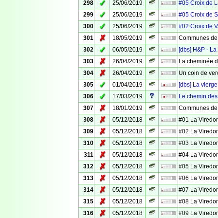
✓
298
25/06/2019
#05 Croix de 
✓
299
25/06/2019
#05 Croix de S
✓
300
25/06/2019
#02 Croix de 
✗
301
18/05/2019
Communes de 
✓
302
06/05/2019
[dbs] H&P - La
✗
303
26/04/2019
La cheminée d
✗
304
26/04/2019
Un coin de ver
✓
305
01/04/2019
[dbs] La vierg
✓
306
17/03/2019
Le chemin des
✗
307
18/01/2019
Communes de V
✗
308
05/12/2018
#01 La Viredo
✗
309
05/12/2018
#02 La Viredo
✗
310
05/12/2018
#03 La Viredo
✗
311
05/12/2018
#04 La Viredo
✗
312
05/12/2018
#05 La Viredo
✗
313
05/12/2018
#06 La Viredo
✗
314
05/12/2018
#07 La Viredo
✗
315
05/12/2018
#08 La Viredo
✗
316
05/12/2018
#09 La Viredo