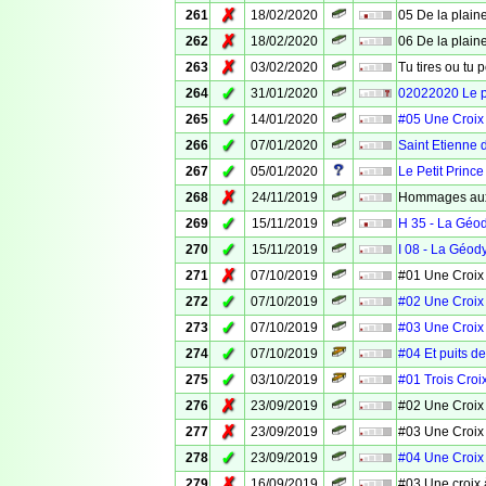
✗
261
18/02/2020
05 De la plaine
✗
262
18/02/2020
06 De la plaine
✗
263
03/02/2020
Tu tires ou tu 
✓
264
31/01/2020
02022020 Le 
✓
265
14/01/2020
#05 Une Croix
✓
266
07/01/2020
Saint Etienne 
✓
267
05/01/2020
Le Petit Prince
✗
268
24/11/2019
Hommages aux
✓
269
15/11/2019
H 35 - La Géo
✓
270
15/11/2019
I 08 - La Géod
✗
271
07/10/2019
#01 Une Croix
✓
272
07/10/2019
#02 Une Croix
✓
273
07/10/2019
#03 Une Croix
✓
274
07/10/2019
#04 Et puits d
✓
275
03/10/2019
#01 Trois Croi
✗
276
23/09/2019
#02 Une Croix
✗
277
23/09/2019
#03 Une Croix
✓
278
23/09/2019
#04 Une Croix
✗
279
16/09/2019
#03 Une croix 