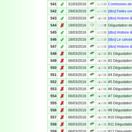
✓
541
31/03/2016
Communes de V
✓
542
29/03/2016
[dbs] Faites un
✓
543
22/03/2016
[dbs] Histoire 
✗
544
19/03/2016
Dégustation d
✓
545
18/03/2016
[dbs] Histoire
✓
546
18/03/2016
[dbs] Le calv
✓
547
18/03/2016
[dbs] Histoire 
✗
548
06/03/2016
#1 Dégustation
✗
549
06/03/2016
#2 Dégustation
✗
550
06/03/2016
#3 Dégustation
✗
551
06/03/2016
#4 Dégustation
✗
552
06/03/2016
#5 Dégustation
✗
553
06/03/2016
#6 Dégustation
✗
554
06/03/2016
#7 Dégustation
✗
555
06/03/2016
#8 Dégustation
✗
556
06/03/2016
#9 Dégustation
✗
557
06/03/2016
#10 Dégustati
✗
558
06/03/2016
#11 Dégustati
✗
559
06/03/2016
#12 Dégustati