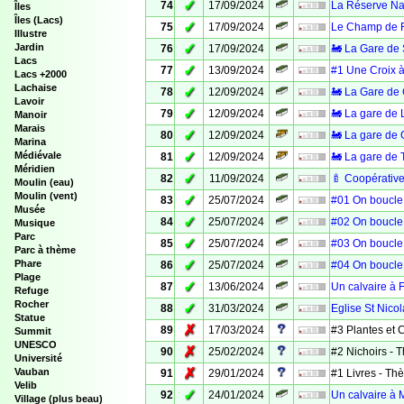
✓
74
17/09/2024
La Réserve Nat
Îles
Îles (Lacs)
✓
75
17/09/2024
Le Champ de F
Illustre
✓
Jardin
76
17/09/2024
🚂 La Gare de 
Lacs
✓
77
13/09/2024
#1 Une Croix à
Lacs +2000
Lachaise
✓
78
12/09/2024
🚂 La Gare de
Lavoir
✓
79
12/09/2024
🚂 La gare de 
Manoir
Marais
✓
80
12/09/2024
🚂 La gare de 
Marina
✓
Médiévale
81
12/09/2024
🚂 La gare de T
Méridien
✓
82
11/09/2024
🍼 Coopérative
Moulin (eau)
Moulin (vent)
✓
83
25/07/2024
#01 On boucle 
Musée
✓
84
25/07/2024
#02 On boucle 
Musique
Parc
✓
85
25/07/2024
#03 On boucle 
Parc à thème
✓
Phare
86
25/07/2024
#04 On boucle 
Plage
✓
87
13/06/2024
Un calvaire à 
Refuge
Rocher
✓
88
31/03/2024
Eglise St Nico
Statue
✗
89
17/03/2024
#3 Plantes et
Summit
UNESCO
✗
90
25/02/2024
#2 Nichoirs -
Université
✗
Vauban
91
29/01/2024
#1 Livres - T
Velib
✓
92
24/01/2024
Un calvaire à M
Village (plus beau)