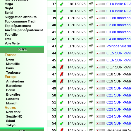
✓
Mega
37
18/11/2025
C La Belle R
Night
✓
38
18/11/2025
C La Belle R
Serial
Suggestion attributs
✓
39
13/10/2025
C1 en directio
Top commune Tradi
✓
40
13/10/2025
C2 en directio
Top département
Ancêtre par département
✓
41
13/10/2025
C3 en directio
Top ville
✓
Trail
42
13/10/2025
C4 en directio
Voie Verte
✓
43
11/10/2025
Point de vue s
Villes
✓
44
14/09/2025
C 15 SUR PA
France
Lyon
✓
45
14/09/2025
C 16 SUR PA
Marseille
✗
46
14/09/2025
C 17 SUR PA
Paris
Toulouse
✗
47
14/09/2025
C18 SUR PA
Europe
✗
48
14/09/2025
C19 SUR PA
Amsterdam
Barcelone
✓
49
14/09/2025
C20 SUR PA
Berlin
Bruxelles
✓
50
14/09/2025
C21 SUR PA
Londres
✓
51
14/09/2025
C22 SUR PA
Munich
Autres
✓
52
14/09/2025
C23 SUR PA
New York
✓
53
14/09/2025
C24 SUR PA
Seattle HQ
Séoul
✓
54
14/09/2025
C26 SUR PA
Tokyo
✗
55
14/09/2025
Belle vue sur