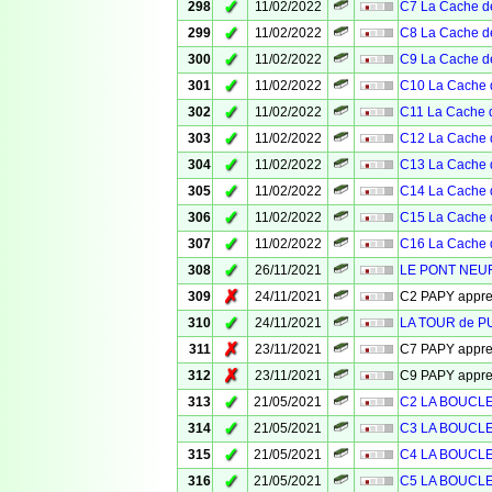
✓
298
11/02/2022
C7 La Cache de
✓
299
11/02/2022
C8 La Cache de
✓
300
11/02/2022
C9 La Cache de
✓
301
11/02/2022
C10 La Cache 
✓
302
11/02/2022
C11 La Cache d
✓
303
11/02/2022
C12 La Cache 
✓
304
11/02/2022
C13 La Cache 
✓
305
11/02/2022
C14 La Cache 
✓
306
11/02/2022
C15 La Cache 
✓
307
11/02/2022
C16 La Cache 
✓
308
26/11/2021
LE PONT NEUF
✗
309
24/11/2021
C2 PAPY appr
✓
310
24/11/2021
LA TOUR de 
✗
311
23/11/2021
C7 PAPY appr
✗
312
23/11/2021
C9 PAPY appr
✓
313
21/05/2021
C2 LA BOUCL
✓
314
21/05/2021
C3 LA BOUCL
✓
315
21/05/2021
C4 LA BOUCL
✓
316
21/05/2021
C5 LA BOUCL