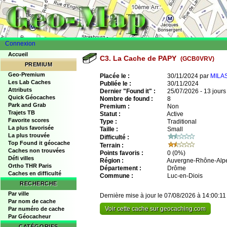
Connexion
Accueil
C3. La Cache de PAPY
(GCB0VRV)
PREMIUM
Geo-Premium
Placée le :
30/11/2024 par
MILA
Les Lab Caches
Publiée le :
30/11/2024
Attributs
Dernier "Found it" :
25/07/2026 - 13 jours
Quick Géocaches
Nombre de found :
8
Park and Grab
Premium :
Non
Trajets TB
Statut :
Active
Favorite scores
Type :
Traditional
La plus favorisée
Taille :
Small
La plus trouvée
Difficulté :
Top Found it géocache
Terrain :
Caches non trouvées
Points favoris :
0
(0%)
Défi villes
Région :
Auvergne-Rhône-Alp
Ortho THR Paris
Département :
Drôme
Caches en difficulté
Commune :
Luc-en-Diois
RECHERCHE
Par ville
Dernière mise à jour le 07/08/2026 à 14:00:11
Par nom de cache
Voir cette cache sur geocaching.com
Par numéro de cache
Par Géocacheur
CATÉGORIES