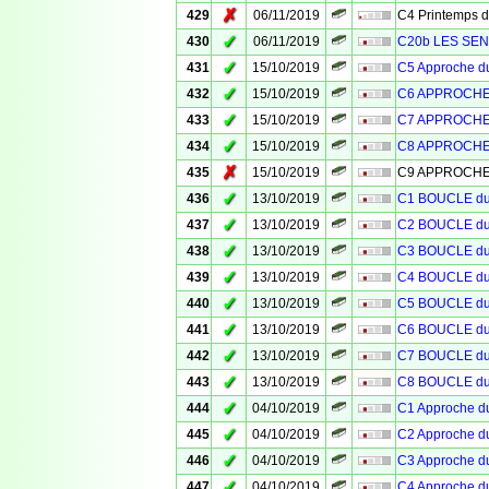
✗
429
06/11/2019
C4 Printemps 
✓
430
06/11/2019
C20b LES SEN
✓
431
15/10/2019
C5 Approche 
✓
432
15/10/2019
C6 APPROCHE
✓
433
15/10/2019
C7 APPROCHE
✓
434
15/10/2019
C8 APPROCHE
✗
435
15/10/2019
C9 APPROCHE
✓
436
13/10/2019
C1 BOUCLE d
✓
437
13/10/2019
C2 BOUCLE d
✓
438
13/10/2019
C3 BOUCLE d
✓
439
13/10/2019
C4 BOUCLE d
✓
440
13/10/2019
C5 BOUCLE d
✓
441
13/10/2019
C6 BOUCLE d
✓
442
13/10/2019
C7 BOUCLE d
✓
443
13/10/2019
C8 BOUCLE d
✓
444
04/10/2019
C1 Approche 
✓
445
04/10/2019
C2 Approche 
✓
446
04/10/2019
C3 Approche 
✓
447
04/10/2019
C4 Approche 