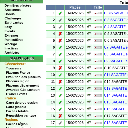
Tot
Dernières placées
Placée
Taille
Anciennes
✓
1
16/02/2026
C BIS SAGATTE
Bonus
Challenges
✓
2
15/02/2026
C 3 SAGATTE e
Earthcaches
✓
3
15/02/2026
C 4 SAGATTE e
Easy
Events
✗
4
15/02/2026
C 5 SAGATTE e
Extrêmes
Particulières
✗
5
15/02/2026
C 6 SAGATTE e
Wherigo
✓
6
15/02/2026
C7 SAGATTE e
Inactives
Archivées
✓
7
15/02/2026
C8 SAGATTE e
STATISTIQUES
✓
8
15/02/2026
C9 SAGATTE e
Géocacheurs
✗
9
15/02/2026
C 10 SAGATTE 
Trouveurs
Placeurs France
✓
10
15/02/2026
C11 SAGATTE 
Évolution des placeurs
✗
Placeurs région
11
15/02/2026
C12 SAGATTE 
Placeurs département
✓
12
15/02/2026
C13 SAGATTE 
Awarded Géocacheurs
Owner Events
✓
13
15/02/2026
C14 SAGATTE 
France
✓
14
15/02/2026
C15 SAGATTE 
Carte de progression
Carte globale
✓
15
15/02/2026
C16 SAGATTE 
Caches totalité
✗
Répartition par type
16
15/02/2026
C17 SAGATTE 
Régions
✓
17
15/02/2026
C18 SAGATTE 
Caches région