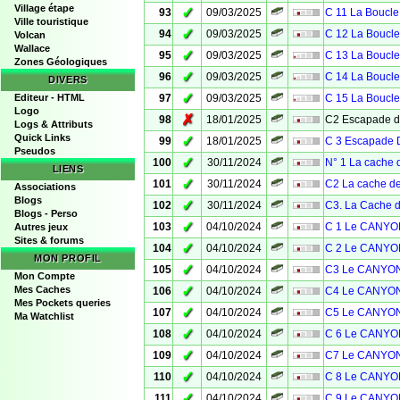
Village étape
✓
93
09/03/2025
C 11 La Boucle
Ville touristique
✓
94
09/03/2025
C 12 La Boucle
Volcan
Wallace
✓
95
09/03/2025
C 13 La Boucle
Zones Géologiques
✓
96
09/03/2025
C 14 La Boucle
DIVERS
✓
Editeur - HTML
97
09/03/2025
C 15 La Boucle
Logo
✗
98
18/01/2025
C2 Escapade 
Logs & Attributs
Quick Links
✓
99
18/01/2025
C 3 Escapade D
Pseudos
✓
100
30/11/2024
N° 1 La cache d
LIENS
✓
101
30/11/2024
C2 La cache d
Associations
Blogs
✓
102
30/11/2024
C3. La Cache 
Blogs - Perso
✓
103
04/10/2024
C 1 Le CANYO
Autres jeux
Sites & forums
✓
104
04/10/2024
C 2 Le CANYO
MON PROFIL
✓
105
04/10/2024
C3 Le CANYON
Mon Compte
✓
Mes Caches
106
04/10/2024
C4 Le CANYON
Mes Pockets queries
✓
107
04/10/2024
C5 Le CANYON
Ma Watchlist
✓
108
04/10/2024
C 6 Le CANYO
✓
109
04/10/2024
C7 Le CANYON
✓
110
04/10/2024
C 8 Le CANYO
✓
111
04/10/2024
C 9 Le CANYO