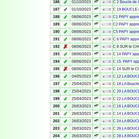
✓
186
01/10/2023
C 2 Boucle de 
✓
187
01/10/2023
C 19 BOUCLE d
✓
188
08/06/2023
C1 PAPY appr
✓
189
08/06/2023
C2 PAPY appr
✓
190
08/06/2023
C5 PAPY appr
✓
191
08/06/2023
C 6 PAPY app
✗
192
08/06/2023
C 8 SUR le 
✓
193
08/06/2023
C 14 PAPY ap
✓
194
08/06/2023
C 15. PAPY ap
✗
195
08/06/2023
C 14 SUR le
✓
196
04/05/2023
C 12 LA BOU
✓
197
25/04/2023
C 18 LA Bouc
✓
198
25/04/2023
C 20 LA BOU
✓
199
25/04/2023
C 22 LA BOU
✓
200
26/03/2023
C 16 LA BOU
✓
201
26/03/2023
C 14 LA BOU
✓
202
26/03/2023
C 24 LA BOU
✓
203
26/03/2023
C 26 LA BOU
✓
204
26/03/2023
C 28 LA BOU