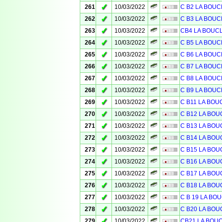
✓
261
10/03/2022
C B2 LA BOUC
✓
262
10/03/2022
C B3 LA BOUC
✓
263
10/03/2022
CB4 LA BOUC
✓
264
10/03/2022
C B5 LA BOUC
✓
265
10/03/2022
C B6 LA BOUC
✓
266
10/03/2022
C B7 LA BOUC
✓
267
10/03/2022
C B8 LA BOUC
✓
268
10/03/2022
C B9 LA BOUC
✓
269
10/03/2022
C B11 LA BOU
✓
270
10/03/2022
C B12 LA BOU
✓
271
10/03/2022
C B13 LA BOU
✓
272
10/03/2022
C B14 LA BOU
✓
273
10/03/2022
C B15 LA BOU
✓
274
10/03/2022
C B16 LA BOU
✓
275
10/03/2022
C B17 LA BOU
✓
276
10/03/2022
C B18 LA BOU
✓
277
10/03/2022
C B 19 LA BO
✓
278
10/03/2022
C B20 LA BOU
✓
279
10/03/2022
CB21 LA BOU