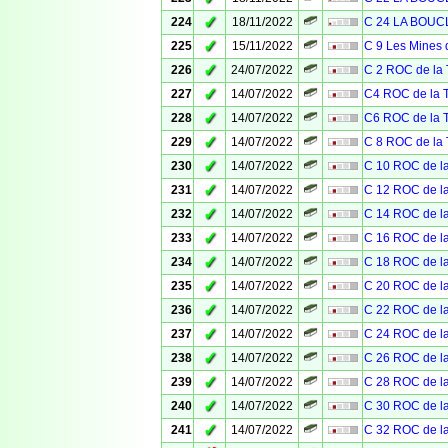
✓
224
18/11/2022
C 24 LA BOU
✓
225
15/11/2022
C 9 Les Mines 
✓
226
24/07/2022
C 2 ROC de l
✓
227
14/07/2022
C4 ROC de la
✓
228
14/07/2022
C6 ROC de la
✓
229
14/07/2022
C 8 ROC de l
✓
230
14/07/2022
C 10 ROC de 
✓
231
14/07/2022
C 12 ROC de 
✓
232
14/07/2022
C 14 ROC de 
✓
233
14/07/2022
C 16 ROC de 
✓
234
14/07/2022
C 18 ROC de 
✓
235
14/07/2022
C 20 ROC de 
✓
236
14/07/2022
C 22 ROC de 
✓
237
14/07/2022
C 24 ROC de 
✓
238
14/07/2022
C 26 ROC de 
✓
239
14/07/2022
C 28 ROC de 
✓
240
14/07/2022
C 30 ROC de 
✓
241
14/07/2022
C 32 ROC de 