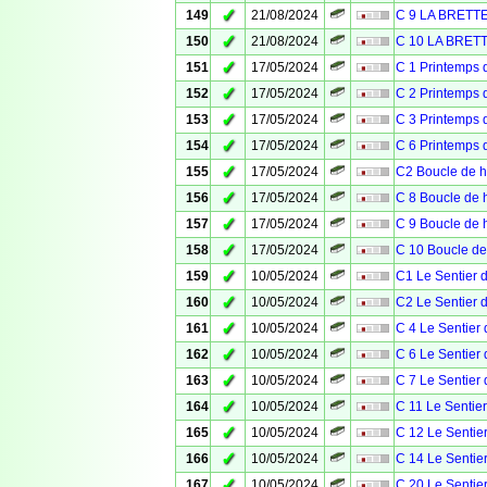
✓
149
21/08/2024
C 9 LA BRETT
✓
150
21/08/2024
C 10 LA BRET
✓
151
17/05/2024
C 1 Printemps 
✓
152
17/05/2024
C 2 Printemps 
✓
153
17/05/2024
C 3 Printemps
✓
154
17/05/2024
C 6 Printemps 
✓
155
17/05/2024
C2 Boucle de h
✓
156
17/05/2024
C 8 Boucle de h
✓
157
17/05/2024
C 9 Boucle de h
✓
158
17/05/2024
C 10 Boucle de
✓
159
10/05/2024
C1 Le Sentier d
✓
160
10/05/2024
C2 Le Sentier d
✓
161
10/05/2024
C 4 Le Sentier 
✓
162
10/05/2024
C 6 Le Sentier 
✓
163
10/05/2024
C 7 Le Sentier 
✓
164
10/05/2024
C 11 Le Sentier
✓
165
10/05/2024
C 12 Le Sentier
✓
166
10/05/2024
C 14 Le Sentier
✓
167
10/05/2024
C 20 Le Sentier