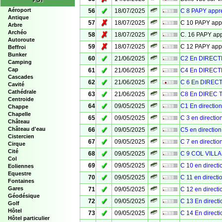
POI
✓
Aéroport
56
18/07/2025
C 8 PAPY app
Antique
✗
57
18/07/2025
C 10 PAPY ap
Arbre
Archéo
✗
58
18/07/2025
C. 16 PAPY a
Autoroute
✗
59
18/07/2025
C 12 PAPY ap
Beffroi
Bunker
✓
60
21/06/2025
C2 En DIRECT
Camping
✓
Cap
61
21/06/2025
C4 En DIRECT
Cascades
✓
62
21/06/2025
C 6 En DIREC
Cavité
Cathédrale
✓
63
21/06/2025
C8 En DIREC 
Centroide
✓
64
09/05/2025
C1 En directi
Chappe
Chapelle
✓
65
09/05/2025
C 3 en directi
Château
✓
Château d'eau
66
09/05/2025
C5 en directi
Cistercien
✓
67
09/05/2025
C 7 en directi
Cirque
Cité
✓
68
09/05/2025
C 9 COL VILL
Col
✓
69
09/05/2025
C 10 en direct
Eoliennes
Equestre
✓
70
09/05/2025
C 11 en direct
Fontaines
✓
Gares
71
09/05/2025
C 12 en direct
Géodésique
✓
72
09/05/2025
C 13 En direc
Golf
Hôtel
✓
73
09/05/2025
C 14 En direc
Hôtel particulier