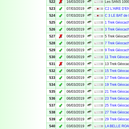
✗
522
16/03/2019
Les SANS 100
✓
523
07/03/2019
C2 L'AIRE D'
✓
524
07/03/2019
C 3 LE BAT de 
✓
525
06/03/2019
1 Trek Géocach
✓
526
06/03/2019
3 Trek Géocach
✗
527
06/03/2019
5 Trek Géocach
✓
528
06/03/2019
7 Trek Géocach
✓
529
06/03/2019
9 Trek Géocach
✓
530
06/03/2019
11 Trek Géocac
✗
531
06/03/2019
13 Trek Géocac
✓
532
06/03/2019
15 Trek Géocac
✓
533
06/03/2019
17 Trek Géocac
✓
534
06/03/2019
19 Trek Géocac
✓
535
06/03/2019
21 Trek Géocac
✓
536
06/03/2019
23 Trek Géocac
✓
537
06/03/2019
25 Trek Géocac
✓
538
06/03/2019
27 Trek Géocac
✓
539
06/03/2019
29 Trek Géocac
✓
540
03/03/2019
LA BELLE ROA