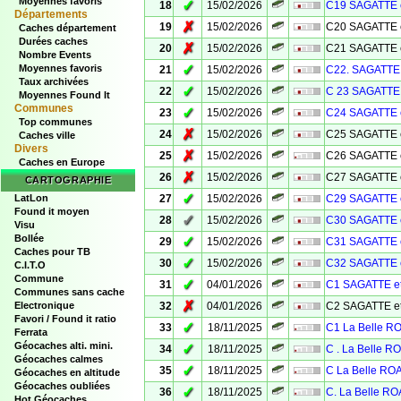
Moyennes favoris
✓
18
15/02/2026
C19 SAGATTE 
Départements
✗
19
15/02/2026
C20 SAGATTE 
Caches département
Durées caches
✗
20
15/02/2026
C21 SAGATTE 
Nombre Events
✓
Moyennes favoris
21
15/02/2026
C22. SAGATTE 
Taux archivées
✓
22
15/02/2026
C 23 SAGATTE 
Moyennes Found It
Communes
✓
23
15/02/2026
C24 SAGATTE 
Top communes
✗
24
15/02/2026
C25 SAGATTE 
Caches ville
Divers
✗
25
15/02/2026
C26 SAGATTE 
Caches en Europe
✗
26
15/02/2026
C27 SAGATTE 
CARTOGRAPHIE
✓
LatLon
27
15/02/2026
C29 SAGATTE 
Found it moyen
✓
28
15/02/2026
C30 SAGATTE 
Visu
Bollée
✓
29
15/02/2026
C31 SAGATTE 
Caches pour TB
✓
30
15/02/2026
C32 SAGATTE 
C.I.T.O
Commune
✓
31
04/01/2026
C1 SAGATTE e
Communes sans cache
✗
Electronique
32
04/01/2026
C2 SAGATTE e
Favori / Found it ratio
✓
33
18/11/2025
C1 La Belle 
Ferrata
Géocaches alti. mini.
✓
34
18/11/2025
C . La Belle 
Géocaches calmes
✓
35
18/11/2025
C La Belle R
Géocaches en altitude
Géocaches oubliées
✓
36
18/11/2025
C. La Belle R
Hot Géocaches