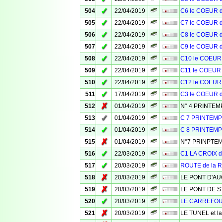
✓
504
22/04/2019
C6 le COEUR 
✓
505
22/04/2019
C7 le COEUR 
✓
506
22/04/2019
C8 le COEUR 
✓
507
22/04/2019
C9 le COEUR 
✓
508
22/04/2019
C10 le COEUR
✓
509
22/04/2019
C11 le COEUR
✓
510
22/04/2019
C12 le COEUR
✓
511
17/04/2019
C3 le COEUR 
✗
512
01/04/2019
N° 4 PRINTE
✓
513
01/04/2019
C 7 PRINTEM
✓
514
01/04/2019
C 8 PRINTEM
✗
515
01/04/2019
N°7 PRINPTE
✓
516
22/03/2019
C1 LA CROIX 
✓
517
20/03/2019
ROUTE de la
✗
518
20/03/2019
LE PONT D'A
✗
519
20/03/2019
LE PONT DE S
✓
520
20/03/2019
LE CARREFO
✗
521
20/03/2019
LE TUNEL et l