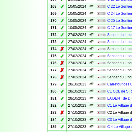
✓
168
10/05/2024
C 22 Le Sentier
✓
169
10/05/2024
C 24 Le Sentier
✓
170
10/05/2024
C 25 Le Sentier
✓
171
10/05/2024
C 17 Le Sentier
✓
172
27/02/2024
Sentier du Litto
✓
173
27/02/2024
Sentier du Litto
✗
174
27/02/2024
Sentier du Litto
✓
175
27/02/2024
Sentier du Litto
✗
176
27/02/2024
Sentier du Litto
✗
177
27/02/2024
Sentier du Litto
✗
178
27/02/2024
Sentier du Litto
✓
179
28/10/2023
Carrefour des 
✓
180
28/10/2023
C1 COL de SI
✓
181
28/10/2023
LA DENT de DI
✓
182
27/10/2023
C1 Le Village 
✗
183
27/10/2023
C2 Le Village 
✓
184
27/10/2023
C3 Le Village 
✓
185
27/10/2023
C 4 Le Village