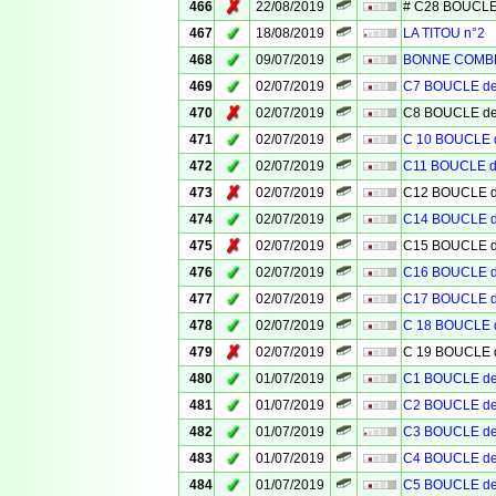
✗
466
22/08/2019
# C28 BOUCLE
✓
467
18/08/2019
LA TITOU n°2
✓
468
09/07/2019
BONNE COMB
✓
469
02/07/2019
C7 BOUCLE d
✗
470
02/07/2019
C8 BOUCLE d
✓
471
02/07/2019
C 10 BOUCLE
✓
472
02/07/2019
C11 BOUCLE 
✗
473
02/07/2019
C12 BOUCLE 
✓
474
02/07/2019
C14 BOUCLE 
✗
475
02/07/2019
C15 BOUCLE 
✓
476
02/07/2019
C16 BOUCLE 
✓
477
02/07/2019
C17 BOUCLE 
✓
478
02/07/2019
C 18 BOUCLE
✗
479
02/07/2019
C 19 BOUCLE
✓
480
01/07/2019
C1 BOUCLE d
✓
481
01/07/2019
C2 BOUCLE d
✓
482
01/07/2019
C3 BOUCLE d
✓
483
01/07/2019
C4 BOUCLE d
✓
484
01/07/2019
C5 BOUCLE d