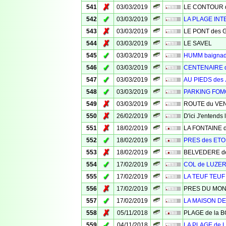
✗
541
03/03/2019
LE CONTOUR des
✓
542
03/03/2019
LA PLAGE INT
✗
543
03/03/2019
LE PONT des 
✗
544
03/03/2019
LE SAVEL
✓
545
03/03/2019
HUMM baigna
✓
546
03/03/2019
CENTENAIRE 
✓
547
03/03/2019
AU PIEDS des
✓
548
03/03/2019
PARKING FO
✗
549
03/03/2019
ROUTE du VE
✗
550
26/02/2019
D'ici J'entend
✗
551
18/02/2019
LA FONTAINE 
✓
552
18/02/2019
PRES des ETO
✗
553
18/02/2019
BELVEDERE d
✓
554
17/02/2019
COL de LUZE
✓
555
17/02/2019
LA TEUF TEUF
✗
556
17/02/2019
PRES DU MO
✓
557
17/02/2019
LA MAISON D
✗
558
05/11/2018
PLAGE de la 
✓
559
04/11/2018
LA PLAGE de 