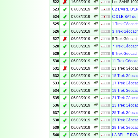
✗
522
16/03/2019
Les SANS 100
✓
523
07/03/2019
C2 L'AIRE D'
✓
524
07/03/2019
C 3 LE BAT de 
✓
525
06/03/2019
1 Trek Géocach
✓
526
06/03/2019
3 Trek Géocach
✗
527
06/03/2019
5 Trek Géocach
✓
528
06/03/2019
7 Trek Géocach
✓
529
06/03/2019
9 Trek Géocach
✓
530
06/03/2019
11 Trek Géocac
✗
531
06/03/2019
13 Trek Géocac
✓
532
06/03/2019
15 Trek Géocac
✓
533
06/03/2019
17 Trek Géocac
✓
534
06/03/2019
19 Trek Géocac
✓
535
06/03/2019
21 Trek Géocac
✓
536
06/03/2019
23 Trek Géocac
✓
537
06/03/2019
25 Trek Géocac
✓
538
06/03/2019
27 Trek Géocac
✓
539
06/03/2019
29 Trek Géocac
✓
540
03/03/2019
LA BELLE ROA