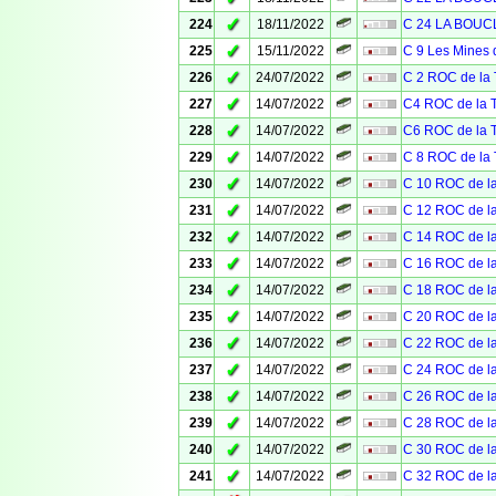
✓
224
18/11/2022
C 24 LA BOU
✓
225
15/11/2022
C 9 Les Mines 
✓
226
24/07/2022
C 2 ROC de l
✓
227
14/07/2022
C4 ROC de la
✓
228
14/07/2022
C6 ROC de la
✓
229
14/07/2022
C 8 ROC de l
✓
230
14/07/2022
C 10 ROC de 
✓
231
14/07/2022
C 12 ROC de 
✓
232
14/07/2022
C 14 ROC de 
✓
233
14/07/2022
C 16 ROC de 
✓
234
14/07/2022
C 18 ROC de 
✓
235
14/07/2022
C 20 ROC de 
✓
236
14/07/2022
C 22 ROC de 
✓
237
14/07/2022
C 24 ROC de 
✓
238
14/07/2022
C 26 ROC de 
✓
239
14/07/2022
C 28 ROC de 
✓
240
14/07/2022
C 30 ROC de 
✓
241
14/07/2022
C 32 ROC de 