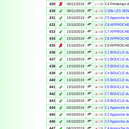
✗
429
06/11/2019
C4 Printemps 
✓
430
06/11/2019
C20b LES SEN
✓
431
15/10/2019
C5 Approche 
✓
432
15/10/2019
C6 APPROCHE
✓
433
15/10/2019
C7 APPROCHE
✓
434
15/10/2019
C8 APPROCHE
✗
435
15/10/2019
C9 APPROCHE
✓
436
13/10/2019
C1 BOUCLE d
✓
437
13/10/2019
C2 BOUCLE d
✓
438
13/10/2019
C3 BOUCLE d
✓
439
13/10/2019
C4 BOUCLE d
✓
440
13/10/2019
C5 BOUCLE d
✓
441
13/10/2019
C6 BOUCLE d
✓
442
13/10/2019
C7 BOUCLE d
✓
443
13/10/2019
C8 BOUCLE d
✓
444
04/10/2019
C1 Approche 
✓
445
04/10/2019
C2 Approche 
✓
446
04/10/2019
C3 Approche 
✓
447
04/10/2019
C4 Approche 