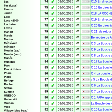
✓
74
09/05/2025
C15 En direct
Îles
Îles (Lacs)
✓
75
09/05/2025
C 16 En direc
Illustre
✓
Jardin
76
09/05/2025
C18 LA ROCH
Lacs
✓
77
09/05/2025
C19 En direct
Lacs +2000
Lachaise
✓
78
09/05/2025
C 20 En direc
Lavoir
✓
79
09/05/2025
C 21. de retou
Manoir
Marais
✓
80
27/03/2025
Belvédère de 
Marina
✓
Médiévale
81
11/03/2025
C 3 La Boucle 
Méridien
✓
82
10/03/2025
C 9 La Boucle 
Moulin (eau)
Moulin (vent)
✓
83
10/03/2025
C 8 La Boucle 
Musée
✓
84
10/03/2025
C 17 La Boucle
Musique
Parc
✓
85
10/03/2025
C 16 La Boucle
Parc à thème
✓
Phare
86
09/03/2025
C 4 La boucle 
Plage
✓
87
09/03/2025
c 5 La Boucle 
Refuge
Rocher
✓
88
09/03/2025
C 6 La Boucle 
Statue
✓
89
09/03/2025
C 7 La Boucle 
Summit
UNESCO
✓
90
09/03/2025
C 1 PAPA appre
Université
✓
Vauban
91
09/03/2025
La Boucle des 
Velib
✓
92
09/03/2025
C 10 La Boucle
Village (plus beau)