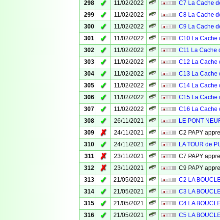
✓
298
11/02/2022
C7 La Cache de
✓
299
11/02/2022
C8 La Cache de
✓
300
11/02/2022
C9 La Cache de
✓
301
11/02/2022
C10 La Cache 
✓
302
11/02/2022
C11 La Cache d
✓
303
11/02/2022
C12 La Cache 
✓
304
11/02/2022
C13 La Cache 
✓
305
11/02/2022
C14 La Cache 
✓
306
11/02/2022
C15 La Cache 
✓
307
11/02/2022
C16 La Cache 
✓
308
26/11/2021
LE PONT NEUF
✗
309
24/11/2021
C2 PAPY appr
✓
310
24/11/2021
LA TOUR de 
✗
311
23/11/2021
C7 PAPY appr
✗
312
23/11/2021
C9 PAPY appr
✓
313
21/05/2021
C2 LA BOUCL
✓
314
21/05/2021
C3 LA BOUCL
✓
315
21/05/2021
C4 LA BOUCL
✓
316
21/05/2021
C5 LA BOUCL