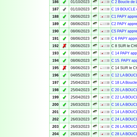
✓
186
01/10/2023
C 2 Boucle de 
✓
187
01/10/2023
C 19 BOUCLE d
✓
188
08/06/2023
C1 PAPY appr
✓
189
08/06/2023
C2 PAPY appr
✓
190
08/06/2023
C5 PAPY appr
✓
191
08/06/2023
C 6 PAPY app
✗
192
08/06/2023
C 8 SUR le 
✓
193
08/06/2023
C 14 PAPY ap
✓
194
08/06/2023
C 15. PAPY ap
✗
195
08/06/2023
C 14 SUR le
✓
196
04/05/2023
C 12 LA BOU
✓
197
25/04/2023
C 18 LA Bouc
✓
198
25/04/2023
C 20 LA BOU
✓
199
25/04/2023
C 22 LA BOU
✓
200
26/03/2023
C 16 LA BOU
✓
201
26/03/2023
C 14 LA BOU
✓
202
26/03/2023
C 24 LA BOU
✓
203
26/03/2023
C 26 LA BOU
✓
204
26/03/2023
C 28 LA BOU