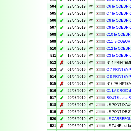
✓
504
22/04/2019
C6 le COEUR 
✓
505
22/04/2019
C7 le COEUR 
✓
506
22/04/2019
C8 le COEUR 
✓
507
22/04/2019
C9 le COEUR 
✓
508
22/04/2019
C10 le COEUR
✓
509
22/04/2019
C11 le COEUR
✓
510
22/04/2019
C12 le COEUR
✓
511
17/04/2019
C3 le COEUR 
✗
512
01/04/2019
N° 4 PRINTE
✓
513
01/04/2019
C 7 PRINTEM
✓
514
01/04/2019
C 8 PRINTEM
✗
515
01/04/2019
N°7 PRINPTE
✓
516
22/03/2019
C1 LA CROIX 
✓
517
20/03/2019
ROUTE de la
✗
518
20/03/2019
LE PONT D'A
✗
519
20/03/2019
LE PONT DE S
✓
520
20/03/2019
LE CARREFO
✗
521
20/03/2019
LE TUNEL et l