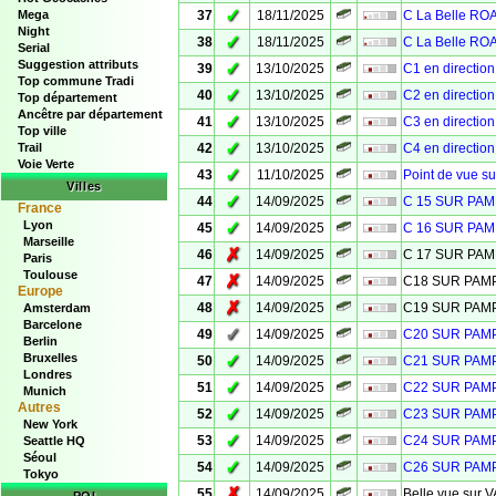
✓
Mega
37
18/11/2025
C La Belle R
Night
✓
38
18/11/2025
C La Belle R
Serial
Suggestion attributs
✓
39
13/10/2025
C1 en directio
Top commune Tradi
✓
40
13/10/2025
C2 en directio
Top département
Ancêtre par département
✓
41
13/10/2025
C3 en directio
Top ville
✓
Trail
42
13/10/2025
C4 en directio
Voie Verte
✓
43
11/10/2025
Point de vue s
Villes
✓
44
14/09/2025
C 15 SUR PA
France
Lyon
✓
45
14/09/2025
C 16 SUR PA
Marseille
✗
46
14/09/2025
C 17 SUR PA
Paris
Toulouse
✗
47
14/09/2025
C18 SUR PA
Europe
✗
48
14/09/2025
C19 SUR PA
Amsterdam
Barcelone
✓
49
14/09/2025
C20 SUR PA
Berlin
Bruxelles
✓
50
14/09/2025
C21 SUR PA
Londres
✓
51
14/09/2025
C22 SUR PA
Munich
Autres
✓
52
14/09/2025
C23 SUR PA
New York
✓
53
14/09/2025
C24 SUR PA
Seattle HQ
Séoul
✓
54
14/09/2025
C26 SUR PA
Tokyo
✗
55
14/09/2025
Belle vue sur