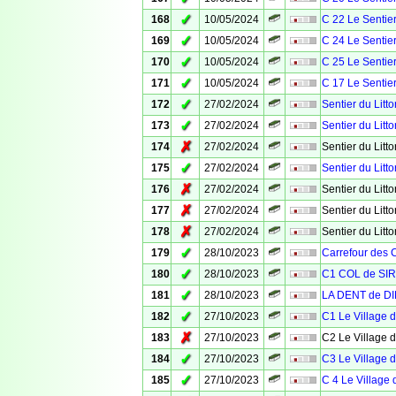
✓
168
10/05/2024
C 22 Le Sentier
✓
169
10/05/2024
C 24 Le Sentier
✓
170
10/05/2024
C 25 Le Sentier
✓
171
10/05/2024
C 17 Le Sentier
✓
172
27/02/2024
Sentier du Litto
✓
173
27/02/2024
Sentier du Litto
✗
174
27/02/2024
Sentier du Litto
✓
175
27/02/2024
Sentier du Litto
✗
176
27/02/2024
Sentier du Litto
✗
177
27/02/2024
Sentier du Litto
✗
178
27/02/2024
Sentier du Litto
✓
179
28/10/2023
Carrefour des 
✓
180
28/10/2023
C1 COL de SI
✓
181
28/10/2023
LA DENT de DI
✓
182
27/10/2023
C1 Le Village 
✗
183
27/10/2023
C2 Le Village 
✓
184
27/10/2023
C3 Le Village 
✓
185
27/10/2023
C 4 Le Village