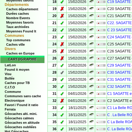
Moyennes favoris
✓
18
15/02/2026
C19 SAGATTE 
Départements
✗
19
15/02/2026
C20 SAGATTE 
Caches département
Durées caches
✗
20
15/02/2026
C21 SAGATTE 
Nombre Events
✓
Moyennes favoris
21
15/02/2026
C22. SAGATTE 
Taux archivées
✓
22
15/02/2026
C 23 SAGATTE 
Moyennes Found It
Communes
✓
23
15/02/2026
C24 SAGATTE 
Top communes
✗
24
15/02/2026
C25 SAGATTE 
Caches ville
Divers
✗
25
15/02/2026
C26 SAGATTE 
Caches en Europe
✗
26
15/02/2026
C27 SAGATTE 
CARTOGRAPHIE
✓
LatLon
27
15/02/2026
C29 SAGATTE 
Found it moyen
✓
28
15/02/2026
C30 SAGATTE 
Visu
Bollée
✓
29
15/02/2026
C31 SAGATTE 
Caches pour TB
✓
30
15/02/2026
C32 SAGATTE 
C.I.T.O
Commune
✓
31
04/01/2026
C1 SAGATTE e
Communes sans cache
✗
Electronique
32
04/01/2026
C2 SAGATTE e
Favori / Found it ratio
✓
33
18/11/2025
C1 La Belle 
Ferrata
Géocaches alti. mini.
✓
34
18/11/2025
C . La Belle 
Géocaches calmes
✓
35
18/11/2025
C La Belle R
Géocaches en altitude
Géocaches oubliées
✓
36
18/11/2025
C. La Belle R
Hot Géocaches