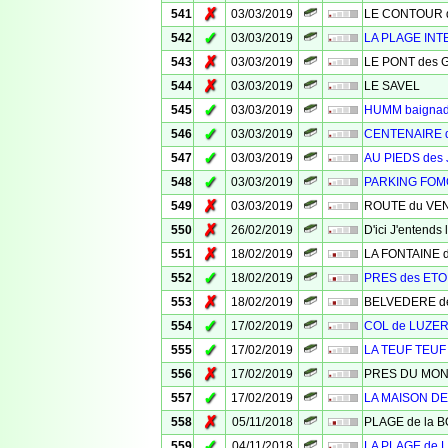
✗
541
03/03/2019
LE CONTOUR des
✓
542
03/03/2019
LA PLAGE INT
✗
543
03/03/2019
LE PONT des 
✗
544
03/03/2019
LE SAVEL
✓
545
03/03/2019
HUMM baigna
✓
546
03/03/2019
CENTENAIRE 
✓
547
03/03/2019
AU PIEDS des
✓
548
03/03/2019
PARKING FO
✗
549
03/03/2019
ROUTE du VE
✗
550
26/02/2019
D'ici J'entend
✗
551
18/02/2019
LA FONTAINE 
✓
552
18/02/2019
PRES des ETO
✗
553
18/02/2019
BELVEDERE d
✓
554
17/02/2019
COL de LUZE
✓
555
17/02/2019
LA TEUF TEUF
✗
556
17/02/2019
PRES DU MO
✓
557
17/02/2019
LA MAISON D
✗
558
05/11/2018
PLAGE de la 
✓
559
04/11/2018
LA PLAGE de 