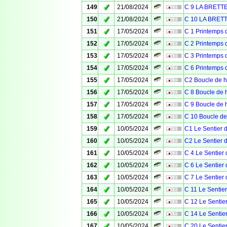
✓
149
21/08/2024
C 9 LA BRETT
✓
150
21/08/2024
C 10 LA BRET
✓
151
17/05/2024
C 1 Printemps 
✓
152
17/05/2024
C 2 Printemps 
✓
153
17/05/2024
C 3 Printemps
✓
154
17/05/2024
C 6 Printemps 
✓
155
17/05/2024
C2 Boucle de h
✓
156
17/05/2024
C 8 Boucle de h
✓
157
17/05/2024
C 9 Boucle de h
✓
158
17/05/2024
C 10 Boucle de
✓
159
10/05/2024
C1 Le Sentier d
✓
160
10/05/2024
C2 Le Sentier d
✓
161
10/05/2024
C 4 Le Sentier 
✓
162
10/05/2024
C 6 Le Sentier 
✓
163
10/05/2024
C 7 Le Sentier 
✓
164
10/05/2024
C 11 Le Sentier
✓
165
10/05/2024
C 12 Le Sentier
✓
166
10/05/2024
C 14 Le Sentier
✓
167
10/05/2024
C 20 Le Sentier