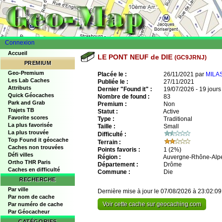
Connexion
Accueil
LE PONT NEUF de DIE
(GC9JRNJ)
PREMIUM
Geo-Premium
Placée le :
26/11/2021 par
MILA
Les Lab Caches
Publiée le :
27/11/2021
Attributs
Dernier "Found it" :
19/07/2026 - 19 jours
Quick Géocaches
Nombre de found :
83
Park and Grab
Premium :
Non
Trajets TB
Statut :
Active
Favorite scores
Type :
Traditional
La plus favorisée
Taille :
Small
La plus trouvée
Difficulté :
Top Found it géocache
Terrain :
Caches non trouvées
Points favoris :
1
(2%)
Défi villes
Région :
Auvergne-Rhône-Alp
Ortho THR Paris
Département :
Drôme
Caches en difficulté
Commune :
Die
RECHERCHE
Par ville
Dernière mise à jour le 07/08/2026 à 23:02:09
Par nom de cache
Voir cette cache sur geocaching.com
Par numéro de cache
Par Géocacheur
CATÉGORIES