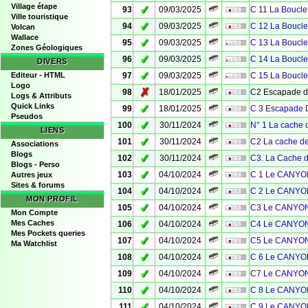
Village étape
✓
93
09/03/2025
C 11 La Boucle
Ville touristique
✓
94
09/03/2025
C 12 La Boucle
Volcan
Wallace
✓
95
09/03/2025
C 13 La Boucle
Zones Géologiques
✓
96
09/03/2025
C 14 La Boucle
DIVERS
✓
Editeur - HTML
97
09/03/2025
C 15 La Boucle
Logo
✗
98
18/01/2025
C2 Escapade 
Logs & Attributs
Quick Links
✓
99
18/01/2025
C 3 Escapade D
Pseudos
✓
100
30/11/2024
N° 1 La cache d
LIENS
✓
101
30/11/2024
C2 La cache d
Associations
Blogs
✓
102
30/11/2024
C3. La Cache 
Blogs - Perso
✓
103
04/10/2024
C 1 Le CANYO
Autres jeux
Sites & forums
✓
104
04/10/2024
C 2 Le CANYO
MON PROFIL
✓
105
04/10/2024
C3 Le CANYON
Mon Compte
✓
Mes Caches
106
04/10/2024
C4 Le CANYON
Mes Pockets queries
✓
107
04/10/2024
C5 Le CANYON
Ma Watchlist
✓
108
04/10/2024
C 6 Le CANYO
✓
109
04/10/2024
C7 Le CANYON
✓
110
04/10/2024
C 8 Le CANYO
✓
111
04/10/2024
C 9 Le CANYO