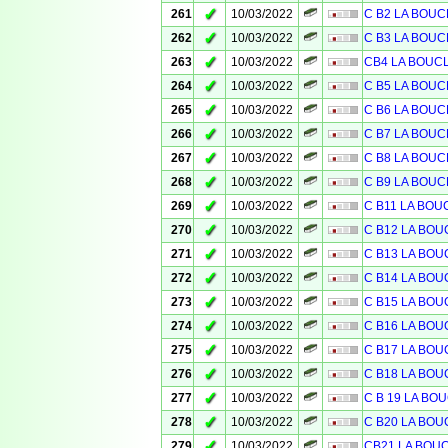
✓
261
10/03/2022
C B2 LA BOUC
✓
262
10/03/2022
C B3 LA BOUC
✓
263
10/03/2022
CB4 LA BOUC
✓
264
10/03/2022
C B5 LA BOUC
✓
265
10/03/2022
C B6 LA BOUC
✓
266
10/03/2022
C B7 LA BOUC
✓
267
10/03/2022
C B8 LA BOUC
✓
268
10/03/2022
C B9 LA BOUC
✓
269
10/03/2022
C B11 LA BOU
✓
270
10/03/2022
C B12 LA BOU
✓
271
10/03/2022
C B13 LA BOU
✓
272
10/03/2022
C B14 LA BOU
✓
273
10/03/2022
C B15 LA BOU
✓
274
10/03/2022
C B16 LA BOU
✓
275
10/03/2022
C B17 LA BOU
✓
276
10/03/2022
C B18 LA BOU
✓
277
10/03/2022
C B 19 LA BO
✓
278
10/03/2022
C B20 LA BOU
✓
279
10/03/2022
CB21 LA BOU