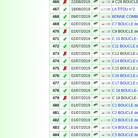
✗
466
22/08/2019
# C28 BOUCLE
✓
467
18/08/2019
LA TITOU n°2
✓
468
09/07/2019
BONNE COMB
✓
469
02/07/2019
C7 BOUCLE d
✗
470
02/07/2019
C8 BOUCLE d
✓
471
02/07/2019
C 10 BOUCLE
✓
472
02/07/2019
C11 BOUCLE 
✗
473
02/07/2019
C12 BOUCLE 
✓
474
02/07/2019
C14 BOUCLE 
✗
475
02/07/2019
C15 BOUCLE 
✓
476
02/07/2019
C16 BOUCLE 
✓
477
02/07/2019
C17 BOUCLE 
✓
478
02/07/2019
C 18 BOUCLE
✗
479
02/07/2019
C 19 BOUCLE
✓
480
01/07/2019
C1 BOUCLE d
✓
481
01/07/2019
C2 BOUCLE d
✓
482
01/07/2019
C3 BOUCLE d
✓
483
01/07/2019
C4 BOUCLE d
✓
484
01/07/2019
C5 BOUCLE d