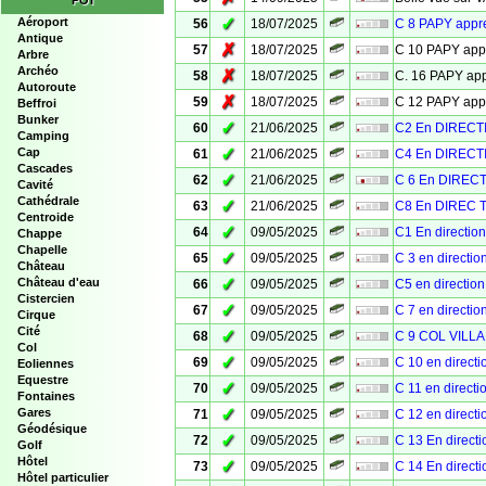
POI
✓
Aéroport
56
18/07/2025
C 8 PAPY app
Antique
✗
57
18/07/2025
C 10 PAPY ap
Arbre
Archéo
✗
58
18/07/2025
C. 16 PAPY a
Autoroute
✗
59
18/07/2025
C 12 PAPY ap
Beffroi
Bunker
✓
60
21/06/2025
C2 En DIRECT
Camping
✓
Cap
61
21/06/2025
C4 En DIRECT
Cascades
✓
62
21/06/2025
C 6 En DIREC
Cavité
Cathédrale
✓
63
21/06/2025
C8 En DIREC 
Centroide
✓
64
09/05/2025
C1 En directi
Chappe
Chapelle
✓
65
09/05/2025
C 3 en directi
Château
✓
Château d'eau
66
09/05/2025
C5 en directi
Cistercien
✓
67
09/05/2025
C 7 en directi
Cirque
Cité
✓
68
09/05/2025
C 9 COL VILL
Col
✓
69
09/05/2025
C 10 en direct
Eoliennes
Equestre
✓
70
09/05/2025
C 11 en direct
Fontaines
✓
Gares
71
09/05/2025
C 12 en direct
Géodésique
✓
72
09/05/2025
C 13 En direc
Golf
Hôtel
✓
73
09/05/2025
C 14 En direc
Hôtel particulier