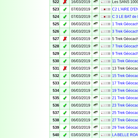
✗
522
16/03/2019
Les SANS 100
✓
523
07/03/2019
C2 L'AIRE D'
✓
524
07/03/2019
C 3 LE BAT de 
✓
525
06/03/2019
1 Trek Géocach
✓
526
06/03/2019
3 Trek Géocach
✗
527
06/03/2019
5 Trek Géocach
✓
528
06/03/2019
7 Trek Géocach
✓
529
06/03/2019
9 Trek Géocach
✓
530
06/03/2019
11 Trek Géocac
✗
531
06/03/2019
13 Trek Géocac
✓
532
06/03/2019
15 Trek Géocac
✓
533
06/03/2019
17 Trek Géocac
✓
534
06/03/2019
19 Trek Géocac
✓
535
06/03/2019
21 Trek Géocac
✓
536
06/03/2019
23 Trek Géocac
✓
537
06/03/2019
25 Trek Géocac
✓
538
06/03/2019
27 Trek Géocac
✓
539
06/03/2019
29 Trek Géocac
✓
540
03/03/2019
LA BELLE ROA