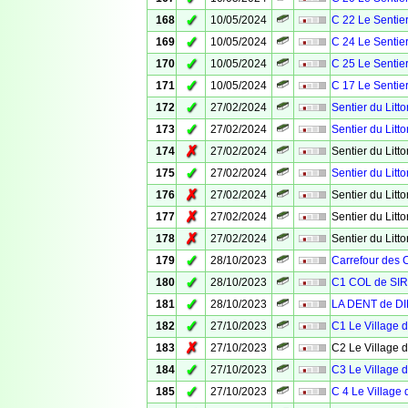
✓
168
10/05/2024
C 22 Le Sentier
✓
169
10/05/2024
C 24 Le Sentier
✓
170
10/05/2024
C 25 Le Sentier
✓
171
10/05/2024
C 17 Le Sentier
✓
172
27/02/2024
Sentier du Litto
✓
173
27/02/2024
Sentier du Litto
✗
174
27/02/2024
Sentier du Litto
✓
175
27/02/2024
Sentier du Litto
✗
176
27/02/2024
Sentier du Litto
✗
177
27/02/2024
Sentier du Litto
✗
178
27/02/2024
Sentier du Litto
✓
179
28/10/2023
Carrefour des 
✓
180
28/10/2023
C1 COL de SI
✓
181
28/10/2023
LA DENT de DI
✓
182
27/10/2023
C1 Le Village 
✗
183
27/10/2023
C2 Le Village 
✓
184
27/10/2023
C3 Le Village 
✓
185
27/10/2023
C 4 Le Village