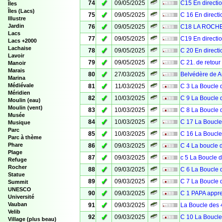
✓
74
09/05/2025
C15 En direct
Îles
Îles (Lacs)
✓
75
09/05/2025
C 16 En direc
Illustre
✓
Jardin
76
09/05/2025
C18 LA ROCH
Lacs
✓
77
09/05/2025
C19 En direct
Lacs +2000
Lachaise
✓
78
09/05/2025
C 20 En direc
Lavoir
✓
79
09/05/2025
C 21. de retou
Manoir
Marais
✓
80
27/03/2025
Belvédère de 
Marina
✓
Médiévale
81
11/03/2025
C 3 La Boucle 
Méridien
✓
82
10/03/2025
C 9 La Boucle 
Moulin (eau)
Moulin (vent)
✓
83
10/03/2025
C 8 La Boucle 
Musée
✓
84
10/03/2025
C 17 La Boucle
Musique
Parc
✓
85
10/03/2025
C 16 La Boucle
Parc à thème
✓
Phare
86
09/03/2025
C 4 La boucle 
Plage
✓
87
09/03/2025
c 5 La Boucle 
Refuge
Rocher
✓
88
09/03/2025
C 6 La Boucle 
Statue
✓
89
09/03/2025
C 7 La Boucle 
Summit
UNESCO
✓
90
09/03/2025
C 1 PAPA appre
Université
✓
Vauban
91
09/03/2025
La Boucle des 
Velib
✓
92
09/03/2025
C 10 La Boucle
Village (plus beau)