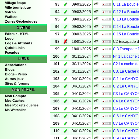
Village étape
✓
93
09/03/2025
C 11 La Boucle
Ville touristique
✓
94
09/03/2025
C 12 La Boucle
Volcan
Wallace
✓
95
09/03/2025
C 13 La Boucle
Zones Géologiques
✓
96
09/03/2025
C 14 La Boucle
DIVERS
✓
Editeur - HTML
97
09/03/2025
C 15 La Boucle
Logo
✗
98
18/01/2025
C2 Escapade 
Logs & Attributs
Quick Links
✓
99
18/01/2025
C 3 Escapade D
Pseudos
✓
100
30/11/2024
N° 1 La cache d
LIENS
✓
101
30/11/2024
C2 La cache d
Associations
Blogs
✓
102
30/11/2024
C3. La Cache 
Blogs - Perso
✓
103
04/10/2024
C 1 Le CANYO
Autres jeux
Sites & forums
✓
104
04/10/2024
C 2 Le CANYO
MON PROFIL
✓
105
04/10/2024
C3 Le CANYON
Mon Compte
✓
Mes Caches
106
04/10/2024
C4 Le CANYON
Mes Pockets queries
✓
107
04/10/2024
C5 Le CANYON
Ma Watchlist
✓
108
04/10/2024
C 6 Le CANYO
✓
109
04/10/2024
C7 Le CANYON
✓
110
04/10/2024
C 8 Le CANYO
✓
111
04/10/2024
C 9 Le CANYO