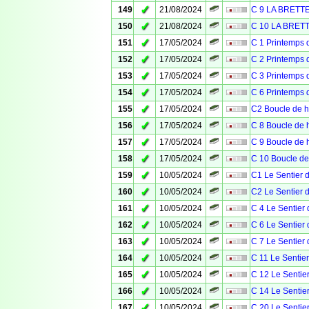
✓
149
21/08/2024
C 9 LA BRETT
✓
150
21/08/2024
C 10 LA BRET
✓
151
17/05/2024
C 1 Printemps 
✓
152
17/05/2024
C 2 Printemps 
✓
153
17/05/2024
C 3 Printemps
✓
154
17/05/2024
C 6 Printemps 
✓
155
17/05/2024
C2 Boucle de h
✓
156
17/05/2024
C 8 Boucle de h
✓
157
17/05/2024
C 9 Boucle de h
✓
158
17/05/2024
C 10 Boucle de
✓
159
10/05/2024
C1 Le Sentier d
✓
160
10/05/2024
C2 Le Sentier d
✓
161
10/05/2024
C 4 Le Sentier 
✓
162
10/05/2024
C 6 Le Sentier 
✓
163
10/05/2024
C 7 Le Sentier 
✓
164
10/05/2024
C 11 Le Sentier
✓
165
10/05/2024
C 12 Le Sentier
✓
166
10/05/2024
C 14 Le Sentier
✓
167
10/05/2024
C 20 Le Sentier