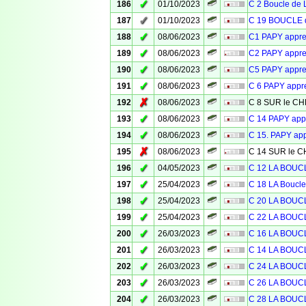
✓
186
01/10/2023
C 2 Boucle de 
✓
187
01/10/2023
C 19 BOUCLE d
✓
188
08/06/2023
C1 PAPY appr
✓
189
08/06/2023
C2 PAPY appr
✓
190
08/06/2023
C5 PAPY appr
✓
191
08/06/2023
C 6 PAPY app
✗
192
08/06/2023
C 8 SUR le 
✓
193
08/06/2023
C 14 PAPY ap
✓
194
08/06/2023
C 15. PAPY ap
✗
195
08/06/2023
C 14 SUR le
✓
196
04/05/2023
C 12 LA BOU
✓
197
25/04/2023
C 18 LA Bouc
✓
198
25/04/2023
C 20 LA BOU
✓
199
25/04/2023
C 22 LA BOU
✓
200
26/03/2023
C 16 LA BOU
✓
201
26/03/2023
C 14 LA BOU
✓
202
26/03/2023
C 24 LA BOU
✓
203
26/03/2023
C 26 LA BOU
✓
204
26/03/2023
C 28 LA BOU