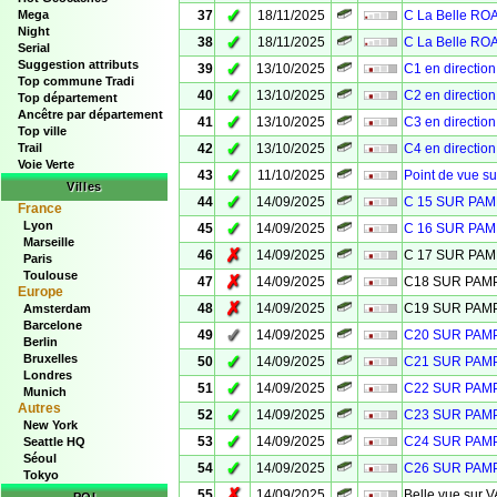
✓
Mega
37
18/11/2025
C La Belle R
Night
✓
38
18/11/2025
C La Belle R
Serial
Suggestion attributs
✓
39
13/10/2025
C1 en directio
Top commune Tradi
✓
40
13/10/2025
C2 en directio
Top département
Ancêtre par département
✓
41
13/10/2025
C3 en directio
Top ville
✓
Trail
42
13/10/2025
C4 en directio
Voie Verte
✓
43
11/10/2025
Point de vue s
Villes
✓
44
14/09/2025
C 15 SUR PA
France
Lyon
✓
45
14/09/2025
C 16 SUR PA
Marseille
✗
46
14/09/2025
C 17 SUR PA
Paris
Toulouse
✗
47
14/09/2025
C18 SUR PA
Europe
✗
48
14/09/2025
C19 SUR PA
Amsterdam
Barcelone
✓
49
14/09/2025
C20 SUR PA
Berlin
Bruxelles
✓
50
14/09/2025
C21 SUR PA
Londres
✓
51
14/09/2025
C22 SUR PA
Munich
Autres
✓
52
14/09/2025
C23 SUR PA
New York
✓
53
14/09/2025
C24 SUR PA
Seattle HQ
Séoul
✓
54
14/09/2025
C26 SUR PA
Tokyo
✗
55
14/09/2025
Belle vue sur