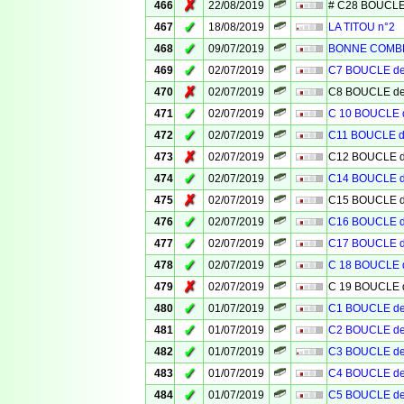
✗
466
22/08/2019
# C28 BOUCLE
✓
467
18/08/2019
LA TITOU n°2
✓
468
09/07/2019
BONNE COMB
✓
469
02/07/2019
C7 BOUCLE d
✗
470
02/07/2019
C8 BOUCLE d
✓
471
02/07/2019
C 10 BOUCLE
✓
472
02/07/2019
C11 BOUCLE 
✗
473
02/07/2019
C12 BOUCLE 
✓
474
02/07/2019
C14 BOUCLE 
✗
475
02/07/2019
C15 BOUCLE 
✓
476
02/07/2019
C16 BOUCLE 
✓
477
02/07/2019
C17 BOUCLE 
✓
478
02/07/2019
C 18 BOUCLE
✗
479
02/07/2019
C 19 BOUCLE
✓
480
01/07/2019
C1 BOUCLE d
✓
481
01/07/2019
C2 BOUCLE d
✓
482
01/07/2019
C3 BOUCLE d
✓
483
01/07/2019
C4 BOUCLE d
✓
484
01/07/2019
C5 BOUCLE d