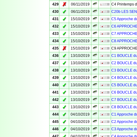
✗
429
06/11/2019
C4 Printemps 
✓
430
06/11/2019
C20b LES SEN
✓
431
15/10/2019
C5 Approche 
✓
432
15/10/2019
C6 APPROCHE
✓
433
15/10/2019
C7 APPROCHE
✓
434
15/10/2019
C8 APPROCHE
✗
435
15/10/2019
C9 APPROCHE
✓
436
13/10/2019
C1 BOUCLE d
✓
437
13/10/2019
C2 BOUCLE d
✓
438
13/10/2019
C3 BOUCLE d
✓
439
13/10/2019
C4 BOUCLE d
✓
440
13/10/2019
C5 BOUCLE d
✓
441
13/10/2019
C6 BOUCLE d
✓
442
13/10/2019
C7 BOUCLE d
✓
443
13/10/2019
C8 BOUCLE d
✓
444
04/10/2019
C1 Approche 
✓
445
04/10/2019
C2 Approche 
✓
446
04/10/2019
C3 Approche 
✓
447
04/10/2019
C4 Approche 