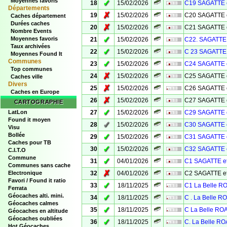
Moyennes favoris
✓
18
15/02/2026
C19 SAGATTE 
Départements
✗
19
15/02/2026
C20 SAGATTE 
Caches département
Durées caches
✗
20
15/02/2026
C21 SAGATTE 
Nombre Events
✓
Moyennes favoris
21
15/02/2026
C22. SAGATTE 
Taux archivées
✓
22
15/02/2026
C 23 SAGATTE 
Moyennes Found It
Communes
✓
23
15/02/2026
C24 SAGATTE 
Top communes
✗
24
15/02/2026
C25 SAGATTE 
Caches ville
Divers
✗
25
15/02/2026
C26 SAGATTE 
Caches en Europe
✗
26
15/02/2026
C27 SAGATTE 
CARTOGRAPHIE
✓
LatLon
27
15/02/2026
C29 SAGATTE 
Found it moyen
✓
28
15/02/2026
C30 SAGATTE 
Visu
Bollée
✓
29
15/02/2026
C31 SAGATTE 
Caches pour TB
✓
30
15/02/2026
C32 SAGATTE 
C.I.T.O
Commune
✓
31
04/01/2026
C1 SAGATTE e
Communes sans cache
✗
Electronique
32
04/01/2026
C2 SAGATTE e
Favori / Found it ratio
✓
33
18/11/2025
C1 La Belle 
Ferrata
Géocaches alti. mini.
✓
34
18/11/2025
C . La Belle 
Géocaches calmes
✓
35
18/11/2025
C La Belle R
Géocaches en altitude
Géocaches oubliées
✓
36
18/11/2025
C. La Belle R
Hot Géocaches