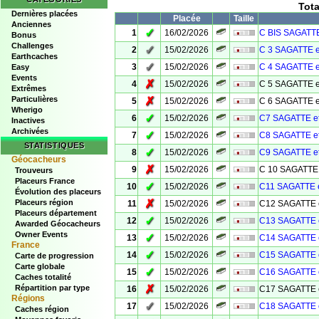
Tot
Dernières placées
Placée
Taille
Anciennes
✓
1
16/02/2026
C BIS SAGATTE
Bonus
Challenges
✓
2
15/02/2026
C 3 SAGATTE e
Earthcaches
✓
3
15/02/2026
C 4 SAGATTE e
Easy
Events
✗
4
15/02/2026
C 5 SAGATTE e
Extrêmes
Particulières
✗
5
15/02/2026
C 6 SAGATTE e
Wherigo
✓
6
15/02/2026
C7 SAGATTE e
Inactives
Archivées
✓
7
15/02/2026
C8 SAGATTE e
STATISTIQUES
✓
8
15/02/2026
C9 SAGATTE e
Géocacheurs
✗
9
15/02/2026
C 10 SAGATTE 
Trouveurs
Placeurs France
✓
10
15/02/2026
C11 SAGATTE 
Évolution des placeurs
✗
Placeurs région
11
15/02/2026
C12 SAGATTE 
Placeurs département
✓
12
15/02/2026
C13 SAGATTE 
Awarded Géocacheurs
Owner Events
✓
13
15/02/2026
C14 SAGATTE 
France
✓
14
15/02/2026
C15 SAGATTE 
Carte de progression
Carte globale
✓
15
15/02/2026
C16 SAGATTE 
Caches totalité
✗
Répartition par type
16
15/02/2026
C17 SAGATTE 
Régions
✓
17
15/02/2026
C18 SAGATTE 
Caches région