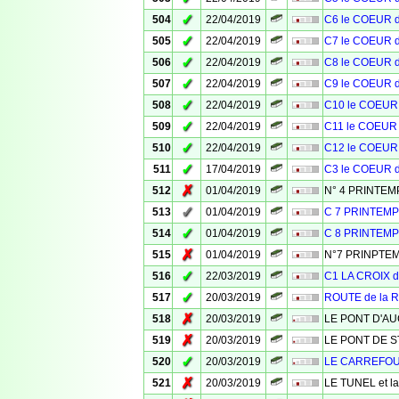
✓
504
22/04/2019
C6 le COEUR 
✓
505
22/04/2019
C7 le COEUR 
✓
506
22/04/2019
C8 le COEUR 
✓
507
22/04/2019
C9 le COEUR 
✓
508
22/04/2019
C10 le COEUR
✓
509
22/04/2019
C11 le COEUR
✓
510
22/04/2019
C12 le COEUR
✓
511
17/04/2019
C3 le COEUR 
✗
512
01/04/2019
N° 4 PRINTE
✓
513
01/04/2019
C 7 PRINTEM
✓
514
01/04/2019
C 8 PRINTEM
✗
515
01/04/2019
N°7 PRINPTE
✓
516
22/03/2019
C1 LA CROIX 
✓
517
20/03/2019
ROUTE de la
✗
518
20/03/2019
LE PONT D'A
✗
519
20/03/2019
LE PONT DE S
✓
520
20/03/2019
LE CARREFO
✗
521
20/03/2019
LE TUNEL et l