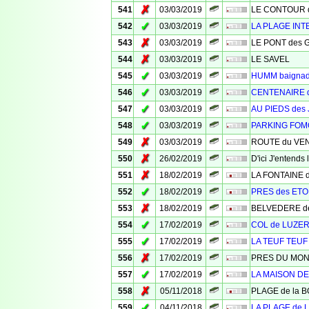
✗
541
03/03/2019
LE CONTOUR des
✓
542
03/03/2019
LA PLAGE INT
✗
543
03/03/2019
LE PONT des 
✗
544
03/03/2019
LE SAVEL
✓
545
03/03/2019
HUMM baigna
✓
546
03/03/2019
CENTENAIRE 
✓
547
03/03/2019
AU PIEDS des
✓
548
03/03/2019
PARKING FO
✗
549
03/03/2019
ROUTE du VE
✗
550
26/02/2019
D'ici J'entend
✗
551
18/02/2019
LA FONTAINE 
✓
552
18/02/2019
PRES des ETO
✗
553
18/02/2019
BELVEDERE d
✓
554
17/02/2019
COL de LUZE
✓
555
17/02/2019
LA TEUF TEUF
✗
556
17/02/2019
PRES DU MO
✓
557
17/02/2019
LA MAISON D
✗
558
05/11/2018
PLAGE de la 
✓
559
04/11/2018
LA PLAGE de 