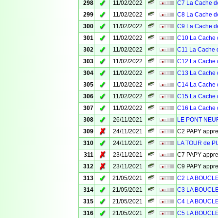
✓
298
11/02/2022
C7 La Cache de
✓
299
11/02/2022
C8 La Cache de
✓
300
11/02/2022
C9 La Cache de
✓
301
11/02/2022
C10 La Cache 
✓
302
11/02/2022
C11 La Cache d
✓
303
11/02/2022
C12 La Cache 
✓
304
11/02/2022
C13 La Cache 
✓
305
11/02/2022
C14 La Cache 
✓
306
11/02/2022
C15 La Cache 
✓
307
11/02/2022
C16 La Cache 
✓
308
26/11/2021
LE PONT NEUF
✗
309
24/11/2021
C2 PAPY appr
✓
310
24/11/2021
LA TOUR de 
✗
311
23/11/2021
C7 PAPY appr
✗
312
23/11/2021
C9 PAPY appr
✓
313
21/05/2021
C2 LA BOUCL
✓
314
21/05/2021
C3 LA BOUCL
✓
315
21/05/2021
C4 LA BOUCL
✓
316
21/05/2021
C5 LA BOUCL