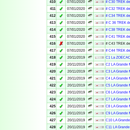
✓
410
07/01/2020
# C30 TREK de
✓
411
07/01/2020
# C32 TREK de
✓
412
07/01/2020
# C34 TREK de
✓
413
07/01/2020
# C 36 TREK d
✓
414
07/01/2020
# C38 TREK de
✓
415
07/01/2020
# C41 TREK de
✗
416
07/01/2020
# C43 TREK de
✓
417
07/01/2020
# C44 TREK de
✓
418
20/11/2019
C1 La ZOECACH
✓
419
20/11/2019
C2 LA Grande M
✓
420
20/11/2019
C3 LA Grande M
✓
421
20/11/2019
C4 LA Grande M
✓
422
20/11/2019
C5 LA Grande M
✓
423
20/11/2019
C6 LA Grande M
✓
424
20/11/2019
C7 LA Grande M
✓
425
20/11/2019
C8 LA Grande M
✓
426
20/11/2019
C9 LA Grande M
✓
427
20/11/2019
C10 LA Grande 
✓
428
20/11/2019
C11 LA Grande 