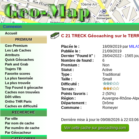
Connexion
Accueil
C 21 TRECK Géocaching sur le TER
PREMIUM
Geo-Premium
Placée le :
18/09/2019 par
MILA
Les Lab Caches
Publiée le :
21/09/2019
Attributs
Dernier "Found it" :
28/04/2022 - 1565 jo
Quick Géocaches
Nombre de found :
6
Park and Grab
Premium :
Non
Trajets TB
Statut :
Active
Favorite scores
Type :
Traditional
La plus favorisée
Taille :
Small
La plus trouvée
Difficulté :
Top Found it géocache
Terrain :
Caches non trouvées
Points favoris :
2
(50%)
Défi villes
Région :
Auvergne-Rhône-Alp
Ortho THR Paris
Département :
Drôme
Caches en difficulté
Commune :
Romeyer
RECHERCHE
Par ville
Dernière mise à jour le 09/08/2026 à 22:03:06
Par nom de cache
Voir cette cache sur geocaching.com
Par numéro de cache
Par Géocacheur
CATÉGORIES