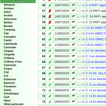
POI
✓
Aéroport
56
18/07/2025
C 8 PAPY app
Antique
✗
57
18/07/2025
C 10 PAPY ap
Arbre
Archéo
✗
58
18/07/2025
C. 16 PAPY a
Autoroute
✗
59
18/07/2025
C 12 PAPY ap
Beffroi
Bunker
✓
60
21/06/2025
C2 En DIRECT
Camping
✓
Cap
61
21/06/2025
C4 En DIRECT
Cascades
✓
62
21/06/2025
C 6 En DIREC
Cavité
Cathédrale
✓
63
21/06/2025
C8 En DIREC 
Centroide
✓
64
09/05/2025
C1 En directi
Chappe
Chapelle
✓
65
09/05/2025
C 3 en directi
Château
✓
Château d'eau
66
09/05/2025
C5 en directi
Cistercien
✓
67
09/05/2025
C 7 en directi
Cirque
Cité
✓
68
09/05/2025
C 9 COL VILL
Col
✓
69
09/05/2025
C 10 en direct
Eoliennes
Equestre
✓
70
09/05/2025
C 11 en direct
Fontaines
✓
Gares
71
09/05/2025
C 12 en direct
Géodésique
✓
72
09/05/2025
C 13 En direc
Golf
Hôtel
✓
73
09/05/2025
C 14 En direc
Hôtel particulier