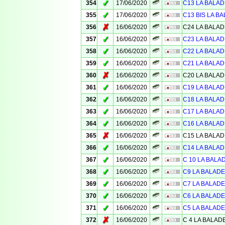
✓
354
17/06/2020
C13 LA BALAD
✓
355
17/06/2020
C13 BIS LA BA
✗
356
16/06/2020
C24 LA BALAD
✓
357
16/06/2020
C23 LA BALAD
✓
358
16/06/2020
C22 LA BALAD
✓
359
16/06/2020
C21 LA BALAD
✗
360
16/06/2020
C20 LA BALAD
✓
361
16/06/2020
C19 LA BALAD
✓
362
16/06/2020
C18 LA BALAD
✓
363
16/06/2020
C17 LA BALAD
✓
364
16/06/2020
C16 LA BALAD
✗
365
16/06/2020
C15 LA BALAD
✓
366
16/06/2020
C14 LA BALAD
✓
367
16/06/2020
C 10 LA BALA
✓
368
16/06/2020
C9 LA BALADE
✓
369
16/06/2020
C7 LA BALADE
✓
370
16/06/2020
C6 LA BALADE
✓
371
16/06/2020
C5 LA BALADE
✗
372
16/06/2020
C 4 LA BALAD