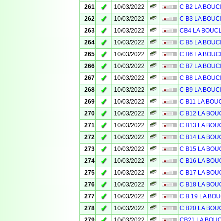
✓
261
10/03/2022
C B2 LA BOUC
✓
262
10/03/2022
C B3 LA BOUC
✓
263
10/03/2022
CB4 LA BOUC
✓
264
10/03/2022
C B5 LA BOUC
✓
265
10/03/2022
C B6 LA BOUC
✓
266
10/03/2022
C B7 LA BOUC
✓
267
10/03/2022
C B8 LA BOUC
✓
268
10/03/2022
C B9 LA BOUC
✓
269
10/03/2022
C B11 LA BOU
✓
270
10/03/2022
C B12 LA BOU
✓
271
10/03/2022
C B13 LA BOU
✓
272
10/03/2022
C B14 LA BOU
✓
273
10/03/2022
C B15 LA BOU
✓
274
10/03/2022
C B16 LA BOU
✓
275
10/03/2022
C B17 LA BOU
✓
276
10/03/2022
C B18 LA BOU
✓
277
10/03/2022
C B 19 LA BO
✓
278
10/03/2022
C B20 LA BOU
✓
279
10/03/2022
CB21 LA BOU