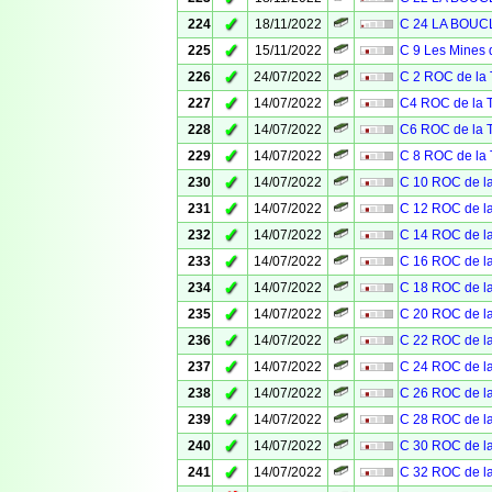
✓
224
18/11/2022
C 24 LA BOU
✓
225
15/11/2022
C 9 Les Mines 
✓
226
24/07/2022
C 2 ROC de l
✓
227
14/07/2022
C4 ROC de la
✓
228
14/07/2022
C6 ROC de la
✓
229
14/07/2022
C 8 ROC de l
✓
230
14/07/2022
C 10 ROC de 
✓
231
14/07/2022
C 12 ROC de 
✓
232
14/07/2022
C 14 ROC de 
✓
233
14/07/2022
C 16 ROC de 
✓
234
14/07/2022
C 18 ROC de 
✓
235
14/07/2022
C 20 ROC de 
✓
236
14/07/2022
C 22 ROC de 
✓
237
14/07/2022
C 24 ROC de 
✓
238
14/07/2022
C 26 ROC de 
✓
239
14/07/2022
C 28 ROC de 
✓
240
14/07/2022
C 30 ROC de 
✓
241
14/07/2022
C 32 ROC de 