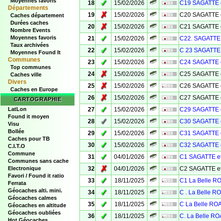
Moyennes favoris
✓
18
15/02/2026
C19 SAGATTE 
Départements
✗
19
15/02/2026
C20 SAGATTE 
Caches département
Durées caches
✗
20
15/02/2026
C21 SAGATTE 
Nombre Events
✓
Moyennes favoris
21
15/02/2026
C22. SAGATTE 
Taux archivées
✓
22
15/02/2026
C 23 SAGATTE 
Moyennes Found It
Communes
✓
23
15/02/2026
C24 SAGATTE 
Top communes
✗
24
15/02/2026
C25 SAGATTE 
Caches ville
Divers
✗
25
15/02/2026
C26 SAGATTE 
Caches en Europe
✗
26
15/02/2026
C27 SAGATTE 
CARTOGRAPHIE
✓
LatLon
27
15/02/2026
C29 SAGATTE 
Found it moyen
✓
28
15/02/2026
C30 SAGATTE 
Visu
Bollée
✓
29
15/02/2026
C31 SAGATTE 
Caches pour TB
✓
30
15/02/2026
C32 SAGATTE 
C.I.T.O
Commune
✓
31
04/01/2026
C1 SAGATTE e
Communes sans cache
✗
Electronique
32
04/01/2026
C2 SAGATTE e
Favori / Found it ratio
✓
33
18/11/2025
C1 La Belle 
Ferrata
Géocaches alti. mini.
✓
34
18/11/2025
C . La Belle 
Géocaches calmes
✓
35
18/11/2025
C La Belle R
Géocaches en altitude
Géocaches oubliées
✓
36
18/11/2025
C. La Belle R
Hot Géocaches