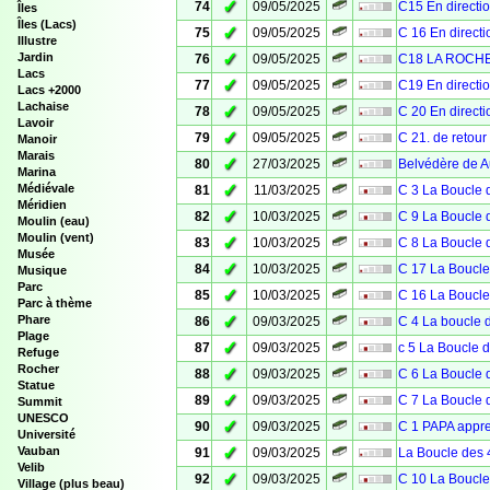
✓
74
09/05/2025
C15 En direct
Îles
Îles (Lacs)
✓
75
09/05/2025
C 16 En direc
Illustre
✓
Jardin
76
09/05/2025
C18 LA ROCH
Lacs
✓
77
09/05/2025
C19 En direct
Lacs +2000
Lachaise
✓
78
09/05/2025
C 20 En direc
Lavoir
✓
79
09/05/2025
C 21. de retou
Manoir
Marais
✓
80
27/03/2025
Belvédère de 
Marina
✓
Médiévale
81
11/03/2025
C 3 La Boucle 
Méridien
✓
82
10/03/2025
C 9 La Boucle 
Moulin (eau)
Moulin (vent)
✓
83
10/03/2025
C 8 La Boucle 
Musée
✓
84
10/03/2025
C 17 La Boucle
Musique
Parc
✓
85
10/03/2025
C 16 La Boucle
Parc à thème
✓
Phare
86
09/03/2025
C 4 La boucle 
Plage
✓
87
09/03/2025
c 5 La Boucle 
Refuge
Rocher
✓
88
09/03/2025
C 6 La Boucle 
Statue
✓
89
09/03/2025
C 7 La Boucle 
Summit
UNESCO
✓
90
09/03/2025
C 1 PAPA appre
Université
✓
Vauban
91
09/03/2025
La Boucle des 
Velib
✓
92
09/03/2025
C 10 La Boucle
Village (plus beau)