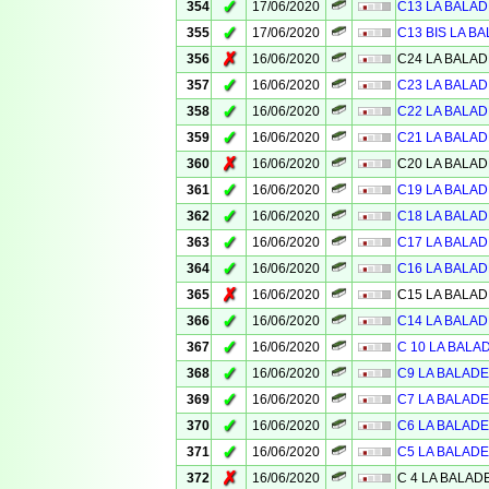
✓
354
17/06/2020
C13 LA BALAD
✓
355
17/06/2020
C13 BIS LA BA
✗
356
16/06/2020
C24 LA BALAD
✓
357
16/06/2020
C23 LA BALAD
✓
358
16/06/2020
C22 LA BALAD
✓
359
16/06/2020
C21 LA BALAD
✗
360
16/06/2020
C20 LA BALAD
✓
361
16/06/2020
C19 LA BALAD
✓
362
16/06/2020
C18 LA BALAD
✓
363
16/06/2020
C17 LA BALAD
✓
364
16/06/2020
C16 LA BALAD
✗
365
16/06/2020
C15 LA BALAD
✓
366
16/06/2020
C14 LA BALAD
✓
367
16/06/2020
C 10 LA BALA
✓
368
16/06/2020
C9 LA BALADE
✓
369
16/06/2020
C7 LA BALADE
✓
370
16/06/2020
C6 LA BALADE
✓
371
16/06/2020
C5 LA BALADE
✗
372
16/06/2020
C 4 LA BALAD