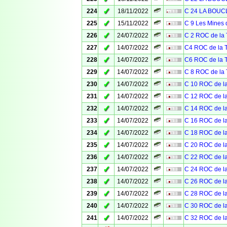
✓
224
18/11/2022
C 24 LA BOU
✓
225
15/11/2022
C 9 Les Mines 
✓
226
24/07/2022
C 2 ROC de l
✓
227
14/07/2022
C4 ROC de la
✓
228
14/07/2022
C6 ROC de la
✓
229
14/07/2022
C 8 ROC de l
✓
230
14/07/2022
C 10 ROC de 
✓
231
14/07/2022
C 12 ROC de 
✓
232
14/07/2022
C 14 ROC de 
✓
233
14/07/2022
C 16 ROC de 
✓
234
14/07/2022
C 18 ROC de 
✓
235
14/07/2022
C 20 ROC de 
✓
236
14/07/2022
C 22 ROC de 
✓
237
14/07/2022
C 24 ROC de 
✓
238
14/07/2022
C 26 ROC de 
✓
239
14/07/2022
C 28 ROC de 
✓
240
14/07/2022
C 30 ROC de 
✓
241
14/07/2022
C 32 ROC de 