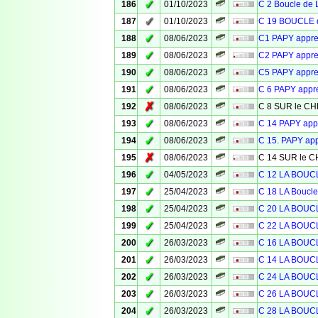
✓
186
01/10/2023
C 2 Boucle de 
✓
187
01/10/2023
C 19 BOUCLE d
✓
188
08/06/2023
C1 PAPY appr
✓
189
08/06/2023
C2 PAPY appr
✓
190
08/06/2023
C5 PAPY appr
✓
191
08/06/2023
C 6 PAPY app
✗
192
08/06/2023
C 8 SUR le 
✓
193
08/06/2023
C 14 PAPY ap
✓
194
08/06/2023
C 15. PAPY ap
✗
195
08/06/2023
C 14 SUR le
✓
196
04/05/2023
C 12 LA BOU
✓
197
25/04/2023
C 18 LA Bouc
✓
198
25/04/2023
C 20 LA BOU
✓
199
25/04/2023
C 22 LA BOU
✓
200
26/03/2023
C 16 LA BOU
✓
201
26/03/2023
C 14 LA BOU
✓
202
26/03/2023
C 24 LA BOU
✓
203
26/03/2023
C 26 LA BOU
✓
204
26/03/2023
C 28 LA BOU