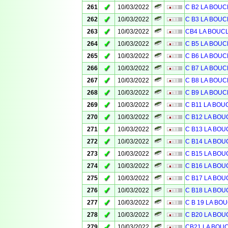
✓
261
10/03/2022
C B2 LA BOUC
✓
262
10/03/2022
C B3 LA BOUC
✓
263
10/03/2022
CB4 LA BOUC
✓
264
10/03/2022
C B5 LA BOUC
✓
265
10/03/2022
C B6 LA BOUC
✓
266
10/03/2022
C B7 LA BOUC
✓
267
10/03/2022
C B8 LA BOUC
✓
268
10/03/2022
C B9 LA BOUC
✓
269
10/03/2022
C B11 LA BOU
✓
270
10/03/2022
C B12 LA BOU
✓
271
10/03/2022
C B13 LA BOU
✓
272
10/03/2022
C B14 LA BOU
✓
273
10/03/2022
C B15 LA BOU
✓
274
10/03/2022
C B16 LA BOU
✓
275
10/03/2022
C B17 LA BOU
✓
276
10/03/2022
C B18 LA BOU
✓
277
10/03/2022
C B 19 LA BO
✓
278
10/03/2022
C B20 LA BOU
✓
279
10/03/2022
CB21 LA BOU