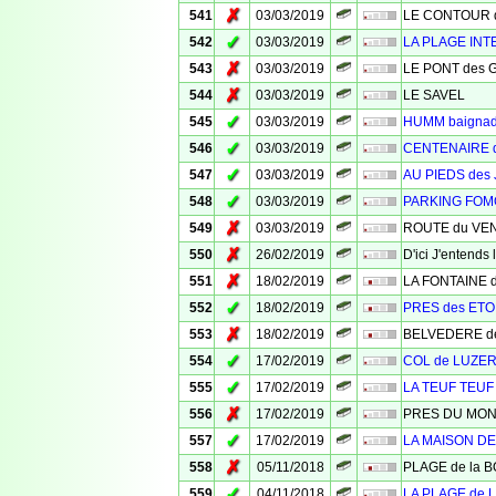
✗
541
03/03/2019
LE CONTOUR des
✓
542
03/03/2019
LA PLAGE INT
✗
543
03/03/2019
LE PONT des 
✗
544
03/03/2019
LE SAVEL
✓
545
03/03/2019
HUMM baigna
✓
546
03/03/2019
CENTENAIRE 
✓
547
03/03/2019
AU PIEDS des
✓
548
03/03/2019
PARKING FO
✗
549
03/03/2019
ROUTE du VE
✗
550
26/02/2019
D'ici J'entend
✗
551
18/02/2019
LA FONTAINE 
✓
552
18/02/2019
PRES des ETO
✗
553
18/02/2019
BELVEDERE d
✓
554
17/02/2019
COL de LUZE
✓
555
17/02/2019
LA TEUF TEUF
✗
556
17/02/2019
PRES DU MO
✓
557
17/02/2019
LA MAISON D
✗
558
05/11/2018
PLAGE de la 
✓
559
04/11/2018
LA PLAGE de 