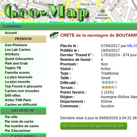
Connexion
Accueil
CRETE de la montagne de BOUTARI
PREMIUM
Geo-Premium
Placée le :
07/04/2017 par
MILA
Les Lab Caches
Publiée le :
18/04/2017
Attributs
Dernier "Found it" :
17/03/2024 - 874 jour
Quick Géocaches
Nombre de found :
4
Park and Grab
Premium :
Non
Trajets TB
Statut :
Active
Favorite scores
Type :
Traditional
La plus favorisée
Taille :
Small
La plus trouvée
Difficulté :
Top Found it géocache
Terrain :
Caches non trouvées
Points favoris :
1
(33%)
Défi villes
Région :
Auvergne-Rhône-Alp
Ortho THR Paris
Département :
Drôme
Caches en difficulté
Commune :
Aucelon
RECHERCHE
Par ville
Dernière mise à jour le 09/08/2026 à 04:31:38
Par nom de cache
Voir cette cache sur geocaching.com
Par numéro de cache
Par Géocacheur
CATÉGORIES