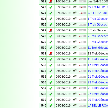
✗
522
16/03/2019
Les SANS 100
✓
523
07/03/2019
C2 L'AIRE D'
✓
524
07/03/2019
C 3 LE BAT de 
✓
525
06/03/2019
1 Trek Géocach
✓
526
06/03/2019
3 Trek Géocach
✗
527
06/03/2019
5 Trek Géocach
✓
528
06/03/2019
7 Trek Géocach
✓
529
06/03/2019
9 Trek Géocach
✓
530
06/03/2019
11 Trek Géocac
✗
531
06/03/2019
13 Trek Géocac
✓
532
06/03/2019
15 Trek Géocac
✓
533
06/03/2019
17 Trek Géocac
✓
534
06/03/2019
19 Trek Géocac
✓
535
06/03/2019
21 Trek Géocac
✓
536
06/03/2019
23 Trek Géocac
✓
537
06/03/2019
25 Trek Géocac
✓
538
06/03/2019
27 Trek Géocac
✓
539
06/03/2019
29 Trek Géocac
✓
540
03/03/2019
LA BELLE ROA