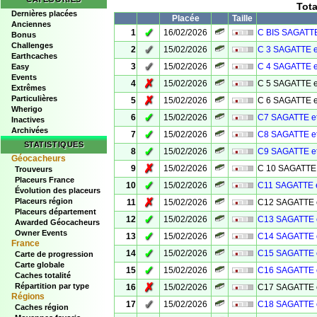
Tot
Dernières placées
Placée
Taille
Anciennes
✓
1
16/02/2026
C BIS SAGATTE
Bonus
Challenges
✓
2
15/02/2026
C 3 SAGATTE e
Earthcaches
✓
3
15/02/2026
C 4 SAGATTE e
Easy
Events
✗
4
15/02/2026
C 5 SAGATTE e
Extrêmes
Particulières
✗
5
15/02/2026
C 6 SAGATTE e
Wherigo
✓
6
15/02/2026
C7 SAGATTE e
Inactives
Archivées
✓
7
15/02/2026
C8 SAGATTE e
STATISTIQUES
✓
8
15/02/2026
C9 SAGATTE e
Géocacheurs
✗
9
15/02/2026
C 10 SAGATTE 
Trouveurs
Placeurs France
✓
10
15/02/2026
C11 SAGATTE 
Évolution des placeurs
✗
Placeurs région
11
15/02/2026
C12 SAGATTE 
Placeurs département
✓
12
15/02/2026
C13 SAGATTE 
Awarded Géocacheurs
Owner Events
✓
13
15/02/2026
C14 SAGATTE 
France
✓
14
15/02/2026
C15 SAGATTE 
Carte de progression
Carte globale
✓
15
15/02/2026
C16 SAGATTE 
Caches totalité
✗
Répartition par type
16
15/02/2026
C17 SAGATTE 
Régions
✓
17
15/02/2026
C18 SAGATTE 
Caches région