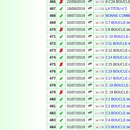
✗
466
22/08/2019
# C28 BOUCLE
✓
467
18/08/2019
LA TITOU n°2
✓
468
09/07/2019
BONNE COMB
✓
469
02/07/2019
C7 BOUCLE d
✗
470
02/07/2019
C8 BOUCLE d
✓
471
02/07/2019
C 10 BOUCLE
✓
472
02/07/2019
C11 BOUCLE 
✗
473
02/07/2019
C12 BOUCLE 
✓
474
02/07/2019
C14 BOUCLE 
✗
475
02/07/2019
C15 BOUCLE 
✓
476
02/07/2019
C16 BOUCLE 
✓
477
02/07/2019
C17 BOUCLE 
✓
478
02/07/2019
C 18 BOUCLE
✗
479
02/07/2019
C 19 BOUCLE
✓
480
01/07/2019
C1 BOUCLE d
✓
481
01/07/2019
C2 BOUCLE d
✓
482
01/07/2019
C3 BOUCLE d
✓
483
01/07/2019
C4 BOUCLE d
✓
484
01/07/2019
C5 BOUCLE d