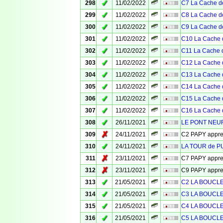
✓
298
11/02/2022
C7 La Cache de
✓
299
11/02/2022
C8 La Cache de
✓
300
11/02/2022
C9 La Cache de
✓
301
11/02/2022
C10 La Cache 
✓
302
11/02/2022
C11 La Cache d
✓
303
11/02/2022
C12 La Cache 
✓
304
11/02/2022
C13 La Cache 
✓
305
11/02/2022
C14 La Cache 
✓
306
11/02/2022
C15 La Cache 
✓
307
11/02/2022
C16 La Cache 
✓
308
26/11/2021
LE PONT NEUF
✗
309
24/11/2021
C2 PAPY appr
✓
310
24/11/2021
LA TOUR de 
✗
311
23/11/2021
C7 PAPY appr
✗
312
23/11/2021
C9 PAPY appr
✓
313
21/05/2021
C2 LA BOUCL
✓
314
21/05/2021
C3 LA BOUCL
✓
315
21/05/2021
C4 LA BOUCL
✓
316
21/05/2021
C5 LA BOUCL