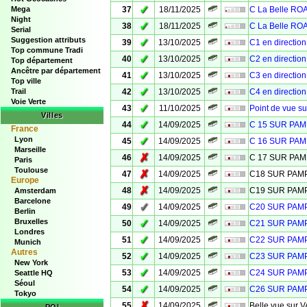
✓
Mega
37
18/11/2025
C La Belle R
Night
✓
38
18/11/2025
C La Belle R
Serial
Suggestion attributs
✓
39
13/10/2025
C1 en directio
Top commune Tradi
✓
40
13/10/2025
C2 en directio
Top département
Ancêtre par département
✓
41
13/10/2025
C3 en directio
Top ville
✓
Trail
42
13/10/2025
C4 en directio
Voie Verte
✓
43
11/10/2025
Point de vue s
Villes
✓
44
14/09/2025
C 15 SUR PA
France
Lyon
✓
45
14/09/2025
C 16 SUR PA
Marseille
✗
46
14/09/2025
C 17 SUR PA
Paris
Toulouse
✗
47
14/09/2025
C18 SUR PA
Europe
✗
48
14/09/2025
C19 SUR PA
Amsterdam
Barcelone
✓
49
14/09/2025
C20 SUR PA
Berlin
Bruxelles
✓
50
14/09/2025
C21 SUR PA
Londres
✓
51
14/09/2025
C22 SUR PA
Munich
Autres
✓
52
14/09/2025
C23 SUR PA
New York
✓
53
14/09/2025
C24 SUR PA
Seattle HQ
Séoul
✓
54
14/09/2025
C26 SUR PA
Tokyo
✗
55
14/09/2025
Belle vue sur