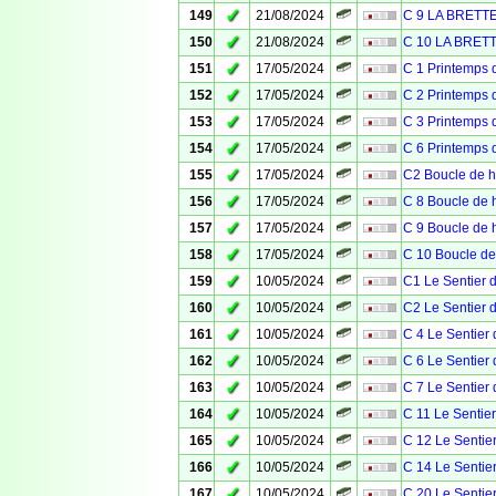
✓
149
21/08/2024
C 9 LA BRETT
✓
150
21/08/2024
C 10 LA BRET
✓
151
17/05/2024
C 1 Printemps 
✓
152
17/05/2024
C 2 Printemps 
✓
153
17/05/2024
C 3 Printemps
✓
154
17/05/2024
C 6 Printemps 
✓
155
17/05/2024
C2 Boucle de h
✓
156
17/05/2024
C 8 Boucle de h
✓
157
17/05/2024
C 9 Boucle de h
✓
158
17/05/2024
C 10 Boucle de
✓
159
10/05/2024
C1 Le Sentier d
✓
160
10/05/2024
C2 Le Sentier d
✓
161
10/05/2024
C 4 Le Sentier 
✓
162
10/05/2024
C 6 Le Sentier 
✓
163
10/05/2024
C 7 Le Sentier 
✓
164
10/05/2024
C 11 Le Sentier
✓
165
10/05/2024
C 12 Le Sentier
✓
166
10/05/2024
C 14 Le Sentier
✓
167
10/05/2024
C 20 Le Sentier