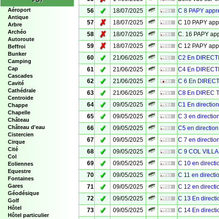
POI
✓
Aéroport
56
18/07/2025
C 8 PAPY app
Antique
✗
57
18/07/2025
C 10 PAPY ap
Arbre
Archéo
✗
58
18/07/2025
C. 16 PAPY a
Autoroute
✗
59
18/07/2025
C 12 PAPY ap
Beffroi
Bunker
✓
60
21/06/2025
C2 En DIRECT
Camping
✓
Cap
61
21/06/2025
C4 En DIRECT
Cascades
✓
62
21/06/2025
C 6 En DIREC
Cavité
Cathédrale
✓
63
21/06/2025
C8 En DIREC 
Centroide
✓
64
09/05/2025
C1 En directi
Chappe
Chapelle
✓
65
09/05/2025
C 3 en directi
Château
✓
Château d'eau
66
09/05/2025
C5 en directi
Cistercien
✓
67
09/05/2025
C 7 en directi
Cirque
Cité
✓
68
09/05/2025
C 9 COL VILL
Col
✓
69
09/05/2025
C 10 en direct
Eoliennes
Equestre
✓
70
09/05/2025
C 11 en direct
Fontaines
✓
Gares
71
09/05/2025
C 12 en direct
Géodésique
✓
72
09/05/2025
C 13 En direc
Golf
Hôtel
✓
73
09/05/2025
C 14 En direc
Hôtel particulier