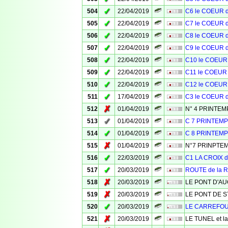
✓
504
22/04/2019
C6 le COEUR 
✓
505
22/04/2019
C7 le COEUR 
✓
506
22/04/2019
C8 le COEUR 
✓
507
22/04/2019
C9 le COEUR 
✓
508
22/04/2019
C10 le COEUR
✓
509
22/04/2019
C11 le COEUR
✓
510
22/04/2019
C12 le COEUR
✓
511
17/04/2019
C3 le COEUR 
✗
512
01/04/2019
N° 4 PRINTE
✓
513
01/04/2019
C 7 PRINTEM
✓
514
01/04/2019
C 8 PRINTEM
✗
515
01/04/2019
N°7 PRINPTE
✓
516
22/03/2019
C1 LA CROIX 
✓
517
20/03/2019
ROUTE de la
✗
518
20/03/2019
LE PONT D'A
✗
519
20/03/2019
LE PONT DE S
✓
520
20/03/2019
LE CARREFO
✗
521
20/03/2019
LE TUNEL et l