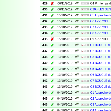
✗
429
06/11/2019
C4 Printemps 
✓
430
06/11/2019
C20b LES SEN
✓
431
15/10/2019
C5 Approche 
✓
432
15/10/2019
C6 APPROCHE
✓
433
15/10/2019
C7 APPROCHE
✓
434
15/10/2019
C8 APPROCHE
✗
435
15/10/2019
C9 APPROCHE
✓
436
13/10/2019
C1 BOUCLE d
✓
437
13/10/2019
C2 BOUCLE d
✓
438
13/10/2019
C3 BOUCLE d
✓
439
13/10/2019
C4 BOUCLE d
✓
440
13/10/2019
C5 BOUCLE d
✓
441
13/10/2019
C6 BOUCLE d
✓
442
13/10/2019
C7 BOUCLE d
✓
443
13/10/2019
C8 BOUCLE d
✓
444
04/10/2019
C1 Approche 
✓
445
04/10/2019
C2 Approche 
✓
446
04/10/2019
C3 Approche 
✓
447
04/10/2019
C4 Approche 