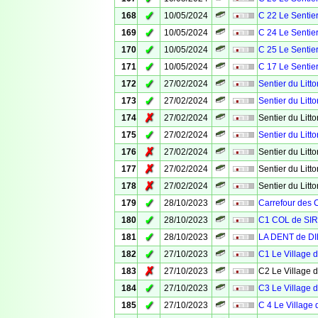
✓
168
10/05/2024
C 22 Le Sentier
✓
169
10/05/2024
C 24 Le Sentier
✓
170
10/05/2024
C 25 Le Sentier
✓
171
10/05/2024
C 17 Le Sentier
✓
172
27/02/2024
Sentier du Litto
✓
173
27/02/2024
Sentier du Litto
✗
174
27/02/2024
Sentier du Litto
✓
175
27/02/2024
Sentier du Litto
✗
176
27/02/2024
Sentier du Litto
✗
177
27/02/2024
Sentier du Litto
✗
178
27/02/2024
Sentier du Litto
✓
179
28/10/2023
Carrefour des 
✓
180
28/10/2023
C1 COL de SI
✓
181
28/10/2023
LA DENT de DI
✓
182
27/10/2023
C1 Le Village 
✗
183
27/10/2023
C2 Le Village 
✓
184
27/10/2023
C3 Le Village 
✓
185
27/10/2023
C 4 Le Village