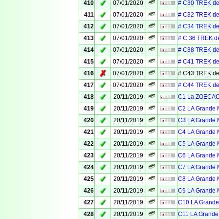
✓
410
07/01/2020
# C30 TREK de
✓
411
07/01/2020
# C32 TREK de
✓
412
07/01/2020
# C34 TREK de
✓
413
07/01/2020
# C 36 TREK d
✓
414
07/01/2020
# C38 TREK de
✓
415
07/01/2020
# C41 TREK de
✗
416
07/01/2020
# C43 TREK de
✓
417
07/01/2020
# C44 TREK de
✓
418
20/11/2019
C1 La ZOECACH
✓
419
20/11/2019
C2 LA Grande M
✓
420
20/11/2019
C3 LA Grande M
✓
421
20/11/2019
C4 LA Grande M
✓
422
20/11/2019
C5 LA Grande M
✓
423
20/11/2019
C6 LA Grande M
✓
424
20/11/2019
C7 LA Grande M
✓
425
20/11/2019
C8 LA Grande M
✓
426
20/11/2019
C9 LA Grande M
✓
427
20/11/2019
C10 LA Grande 
✓
428
20/11/2019
C11 LA Grande 