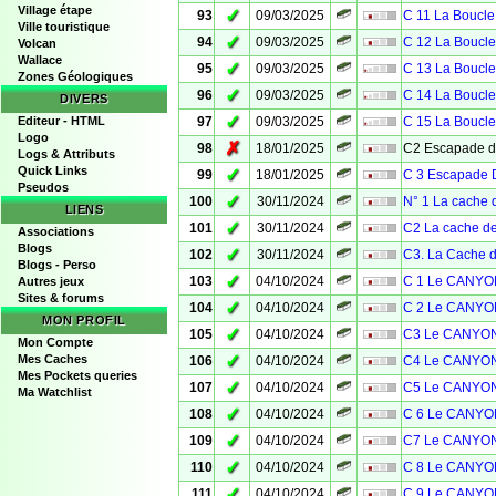
Village étape
✓
93
09/03/2025
C 11 La Boucle
Ville touristique
✓
94
09/03/2025
C 12 La Boucle
Volcan
Wallace
✓
95
09/03/2025
C 13 La Boucle
Zones Géologiques
✓
96
09/03/2025
C 14 La Boucle
DIVERS
✓
Editeur - HTML
97
09/03/2025
C 15 La Boucle
Logo
✗
98
18/01/2025
C2 Escapade 
Logs & Attributs
Quick Links
✓
99
18/01/2025
C 3 Escapade D
Pseudos
✓
100
30/11/2024
N° 1 La cache d
LIENS
✓
101
30/11/2024
C2 La cache d
Associations
Blogs
✓
102
30/11/2024
C3. La Cache 
Blogs - Perso
✓
103
04/10/2024
C 1 Le CANYO
Autres jeux
Sites & forums
✓
104
04/10/2024
C 2 Le CANYO
MON PROFIL
✓
105
04/10/2024
C3 Le CANYON
Mon Compte
✓
Mes Caches
106
04/10/2024
C4 Le CANYON
Mes Pockets queries
✓
107
04/10/2024
C5 Le CANYON
Ma Watchlist
✓
108
04/10/2024
C 6 Le CANYO
✓
109
04/10/2024
C7 Le CANYON
✓
110
04/10/2024
C 8 Le CANYO
✓
111
04/10/2024
C 9 Le CANYO