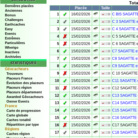
Tot
Dernières placées
Placée
Taille
Anciennes
✓
1
16/02/2026
C BIS SAGATTE
Bonus
Challenges
✓
2
15/02/2026
C 3 SAGATTE e
Earthcaches
✓
3
15/02/2026
C 4 SAGATTE e
Easy
Events
✗
4
15/02/2026
C 5 SAGATTE e
Extrêmes
Particulières
✗
5
15/02/2026
C 6 SAGATTE e
Wherigo
✓
6
15/02/2026
C7 SAGATTE e
Inactives
Archivées
✓
7
15/02/2026
C8 SAGATTE e
STATISTIQUES
✓
8
15/02/2026
C9 SAGATTE e
Géocacheurs
✗
9
15/02/2026
C 10 SAGATTE 
Trouveurs
Placeurs France
✓
10
15/02/2026
C11 SAGATTE 
Évolution des placeurs
✗
Placeurs région
11
15/02/2026
C12 SAGATTE 
Placeurs département
✓
12
15/02/2026
C13 SAGATTE 
Awarded Géocacheurs
Owner Events
✓
13
15/02/2026
C14 SAGATTE 
France
✓
14
15/02/2026
C15 SAGATTE 
Carte de progression
Carte globale
✓
15
15/02/2026
C16 SAGATTE 
Caches totalité
✗
Répartition par type
16
15/02/2026
C17 SAGATTE 
Régions
✓
17
15/02/2026
C18 SAGATTE 
Caches région