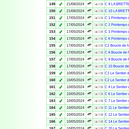
✓
149
21/08/2024
C 9 LA BRETT
✓
150
21/08/2024
C 10 LA BRET
✓
151
17/05/2024
C 1 Printemps 
✓
152
17/05/2024
C 2 Printemps 
✓
153
17/05/2024
C 3 Printemps
✓
154
17/05/2024
C 6 Printemps 
✓
155
17/05/2024
C2 Boucle de h
✓
156
17/05/2024
C 8 Boucle de h
✓
157
17/05/2024
C 9 Boucle de h
✓
158
17/05/2024
C 10 Boucle de
✓
159
10/05/2024
C1 Le Sentier d
✓
160
10/05/2024
C2 Le Sentier d
✓
161
10/05/2024
C 4 Le Sentier 
✓
162
10/05/2024
C 6 Le Sentier 
✓
163
10/05/2024
C 7 Le Sentier 
✓
164
10/05/2024
C 11 Le Sentier
✓
165
10/05/2024
C 12 Le Sentier
✓
166
10/05/2024
C 14 Le Sentier
✓
167
10/05/2024
C 20 Le Sentier