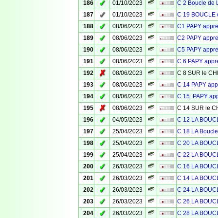
✓
186
01/10/2023
C 2 Boucle de 
✓
187
01/10/2023
C 19 BOUCLE d
✓
188
08/06/2023
C1 PAPY appr
✓
189
08/06/2023
C2 PAPY appr
✓
190
08/06/2023
C5 PAPY appr
✓
191
08/06/2023
C 6 PAPY app
✗
192
08/06/2023
C 8 SUR le 
✓
193
08/06/2023
C 14 PAPY ap
✓
194
08/06/2023
C 15. PAPY ap
✗
195
08/06/2023
C 14 SUR le
✓
196
04/05/2023
C 12 LA BOU
✓
197
25/04/2023
C 18 LA Bouc
✓
198
25/04/2023
C 20 LA BOU
✓
199
25/04/2023
C 22 LA BOU
✓
200
26/03/2023
C 16 LA BOU
✓
201
26/03/2023
C 14 LA BOU
✓
202
26/03/2023
C 24 LA BOU
✓
203
26/03/2023
C 26 LA BOU
✓
204
26/03/2023
C 28 LA BOU