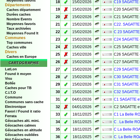
Moyennes favoris
✓
18
15/02/2026
C19 SAGATTE 
Départements
✗
19
15/02/2026
C20 SAGATTE 
Caches département
Durées caches
✗
20
15/02/2026
C21 SAGATTE 
Nombre Events
✓
Moyennes favoris
21
15/02/2026
C22. SAGATTE 
Taux archivées
✓
22
15/02/2026
C 23 SAGATTE 
Moyennes Found It
Communes
✓
23
15/02/2026
C24 SAGATTE 
Top communes
✗
24
15/02/2026
C25 SAGATTE 
Caches ville
Divers
✗
25
15/02/2026
C26 SAGATTE 
Caches en Europe
✗
26
15/02/2026
C27 SAGATTE 
CARTOGRAPHIE
✓
LatLon
27
15/02/2026
C29 SAGATTE 
Found it moyen
✓
28
15/02/2026
C30 SAGATTE 
Visu
Bollée
✓
29
15/02/2026
C31 SAGATTE 
Caches pour TB
✓
30
15/02/2026
C32 SAGATTE 
C.I.T.O
Commune
✓
31
04/01/2026
C1 SAGATTE e
Communes sans cache
✗
Electronique
32
04/01/2026
C2 SAGATTE e
Favori / Found it ratio
✓
33
18/11/2025
C1 La Belle 
Ferrata
Géocaches alti. mini.
✓
34
18/11/2025
C . La Belle 
Géocaches calmes
✓
35
18/11/2025
C La Belle R
Géocaches en altitude
Géocaches oubliées
✓
36
18/11/2025
C. La Belle R
Hot Géocaches