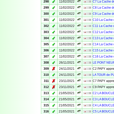
✓
298
11/02/2022
C7 La Cache de
✓
299
11/02/2022
C8 La Cache de
✓
300
11/02/2022
C9 La Cache de
✓
301
11/02/2022
C10 La Cache 
✓
302
11/02/2022
C11 La Cache d
✓
303
11/02/2022
C12 La Cache 
✓
304
11/02/2022
C13 La Cache 
✓
305
11/02/2022
C14 La Cache 
✓
306
11/02/2022
C15 La Cache 
✓
307
11/02/2022
C16 La Cache 
✓
308
26/11/2021
LE PONT NEUF
✗
309
24/11/2021
C2 PAPY appr
✓
310
24/11/2021
LA TOUR de 
✗
311
23/11/2021
C7 PAPY appr
✗
312
23/11/2021
C9 PAPY appr
✓
313
21/05/2021
C2 LA BOUCL
✓
314
21/05/2021
C3 LA BOUCL
✓
315
21/05/2021
C4 LA BOUCL
✓
316
21/05/2021
C5 LA BOUCL