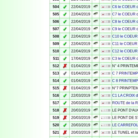
✓
504
22/04/2019
C6 le COEUR 
✓
505
22/04/2019
C7 le COEUR 
✓
506
22/04/2019
C8 le COEUR 
✓
507
22/04/2019
C9 le COEUR 
✓
508
22/04/2019
C10 le COEUR
✓
509
22/04/2019
C11 le COEUR
✓
510
22/04/2019
C12 le COEUR
✓
511
17/04/2019
C3 le COEUR 
✗
512
01/04/2019
N° 4 PRINTE
✓
513
01/04/2019
C 7 PRINTEM
✓
514
01/04/2019
C 8 PRINTEM
✗
515
01/04/2019
N°7 PRINPTE
✓
516
22/03/2019
C1 LA CROIX 
✓
517
20/03/2019
ROUTE de la
✗
518
20/03/2019
LE PONT D'A
✗
519
20/03/2019
LE PONT DE S
✓
520
20/03/2019
LE CARREFO
✗
521
20/03/2019
LE TUNEL et l