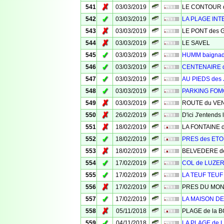
✗
541
03/03/2019
LE CONTOUR des
✓
542
03/03/2019
LA PLAGE INT
✗
543
03/03/2019
LE PONT des 
✗
544
03/03/2019
LE SAVEL
✓
545
03/03/2019
HUMM baigna
✓
546
03/03/2019
CENTENAIRE 
✓
547
03/03/2019
AU PIEDS des
✓
548
03/03/2019
PARKING FO
✗
549
03/03/2019
ROUTE du VE
✗
550
26/02/2019
D'ici J'entend
✗
551
18/02/2019
LA FONTAINE 
✓
552
18/02/2019
PRES des ETO
✗
553
18/02/2019
BELVEDERE d
✓
554
17/02/2019
COL de LUZE
✓
555
17/02/2019
LA TEUF TEUF
✗
556
17/02/2019
PRES DU MO
✓
557
17/02/2019
LA MAISON D
✗
558
05/11/2018
PLAGE de la 
✓
559
04/11/2018
LA PLAGE de 