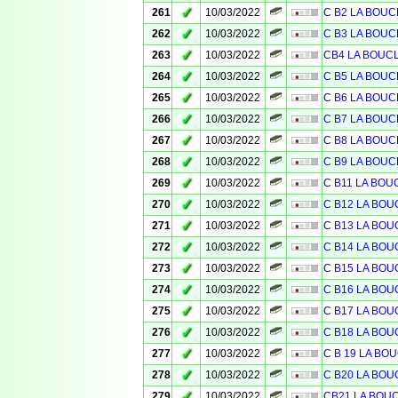
✓
261
10/03/2022
C B2 LA BOUC
✓
262
10/03/2022
C B3 LA BOUC
✓
263
10/03/2022
CB4 LA BOUC
✓
264
10/03/2022
C B5 LA BOUC
✓
265
10/03/2022
C B6 LA BOUC
✓
266
10/03/2022
C B7 LA BOUC
✓
267
10/03/2022
C B8 LA BOUC
✓
268
10/03/2022
C B9 LA BOUC
✓
269
10/03/2022
C B11 LA BOU
✓
270
10/03/2022
C B12 LA BOU
✓
271
10/03/2022
C B13 LA BOU
✓
272
10/03/2022
C B14 LA BOU
✓
273
10/03/2022
C B15 LA BOU
✓
274
10/03/2022
C B16 LA BOU
✓
275
10/03/2022
C B17 LA BOU
✓
276
10/03/2022
C B18 LA BOU
✓
277
10/03/2022
C B 19 LA BO
✓
278
10/03/2022
C B20 LA BOU
✓
279
10/03/2022
CB21 LA BOU