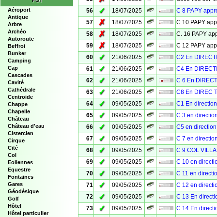
POI
✓
Aéroport
56
18/07/2025
C 8 PAPY app
Antique
✗
57
18/07/2025
C 10 PAPY ap
Arbre
Archéo
✗
58
18/07/2025
C. 16 PAPY a
Autoroute
✗
59
18/07/2025
C 12 PAPY ap
Beffroi
Bunker
✓
60
21/06/2025
C2 En DIRECT
Camping
✓
Cap
61
21/06/2025
C4 En DIRECT
Cascades
✓
62
21/06/2025
C 6 En DIREC
Cavité
Cathédrale
✓
63
21/06/2025
C8 En DIREC 
Centroide
✓
64
09/05/2025
C1 En directi
Chappe
Chapelle
✓
65
09/05/2025
C 3 en directi
Château
✓
Château d'eau
66
09/05/2025
C5 en directi
Cistercien
✓
67
09/05/2025
C 7 en directi
Cirque
Cité
✓
68
09/05/2025
C 9 COL VILL
Col
✓
69
09/05/2025
C 10 en direct
Eoliennes
Equestre
✓
70
09/05/2025
C 11 en direct
Fontaines
✓
Gares
71
09/05/2025
C 12 en direct
Géodésique
✓
72
09/05/2025
C 13 En direc
Golf
Hôtel
✓
73
09/05/2025
C 14 En direc
Hôtel particulier