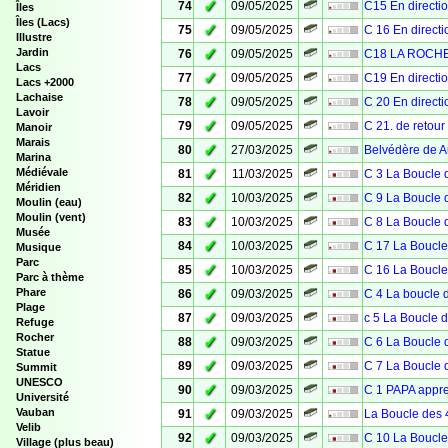
✓
74
09/05/2025
C15 En direct
Îles
Îles (Lacs)
✓
75
09/05/2025
C 16 En direc
Illustre
✓
Jardin
76
09/05/2025
C18 LA ROCH
Lacs
✓
77
09/05/2025
C19 En direct
Lacs +2000
Lachaise
✓
78
09/05/2025
C 20 En direc
Lavoir
✓
79
09/05/2025
C 21. de retou
Manoir
Marais
✓
80
27/03/2025
Belvédère de 
Marina
✓
Médiévale
81
11/03/2025
C 3 La Boucle 
Méridien
✓
82
10/03/2025
C 9 La Boucle 
Moulin (eau)
Moulin (vent)
✓
83
10/03/2025
C 8 La Boucle 
Musée
✓
84
10/03/2025
C 17 La Boucle
Musique
Parc
✓
85
10/03/2025
C 16 La Boucle
Parc à thème
✓
Phare
86
09/03/2025
C 4 La boucle 
Plage
✓
87
09/03/2025
c 5 La Boucle 
Refuge
Rocher
✓
88
09/03/2025
C 6 La Boucle 
Statue
✓
89
09/03/2025
C 7 La Boucle 
Summit
UNESCO
✓
90
09/03/2025
C 1 PAPA appre
Université
✓
Vauban
91
09/03/2025
La Boucle des 
Velib
✓
92
09/03/2025
C 10 La Boucle
Village (plus beau)