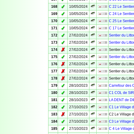
✓
168
10/05/2024
C 22 Le Sentier
✓
169
10/05/2024
C 24 Le Sentier
✓
170
10/05/2024
C 25 Le Sentier
✓
171
10/05/2024
C 17 Le Sentier
✓
172
27/02/2024
Sentier du Litto
✓
173
27/02/2024
Sentier du Litto
✗
174
27/02/2024
Sentier du Litto
✓
175
27/02/2024
Sentier du Litto
✗
176
27/02/2024
Sentier du Litto
✗
177
27/02/2024
Sentier du Litto
✗
178
27/02/2024
Sentier du Litto
✓
179
28/10/2023
Carrefour des 
✓
180
28/10/2023
C1 COL de SI
✓
181
28/10/2023
LA DENT de DI
✓
182
27/10/2023
C1 Le Village 
✗
183
27/10/2023
C2 Le Village 
✓
184
27/10/2023
C3 Le Village 
✓
185
27/10/2023
C 4 Le Village