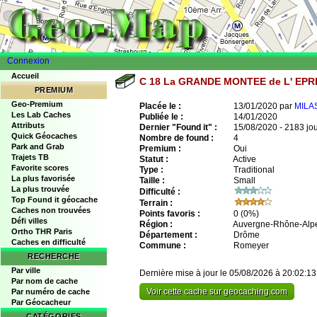
Connexion
Accueil
C 18 La GRANDE MONTEE de L' EP
PREMIUM
Geo-Premium
Placée le :
13/01/2020 par
MILA
Les Lab Caches
Publiée le :
14/01/2020
Attributs
Dernier "Found it" :
15/08/2020 - 2183 jo
Quick Géocaches
Nombre de found :
4
Park and Grab
Premium :
Oui
Trajets TB
Statut :
Active
Favorite scores
Type :
Traditional
La plus favorisée
Taille :
Small
La plus trouvée
Difficulté :
Top Found it géocache
Terrain :
Caches non trouvées
Points favoris :
0
(0%)
Défi villes
Région :
Auvergne-Rhône-Alp
Ortho THR Paris
Département :
Drôme
Caches en difficulté
Commune :
Romeyer
RECHERCHE
Par ville
Dernière mise à jour le 05/08/2026 à 20:02:13
Par nom de cache
Voir cette cache sur geocaching.com
Par numéro de cache
Par Géocacheur
CATÉGORIES