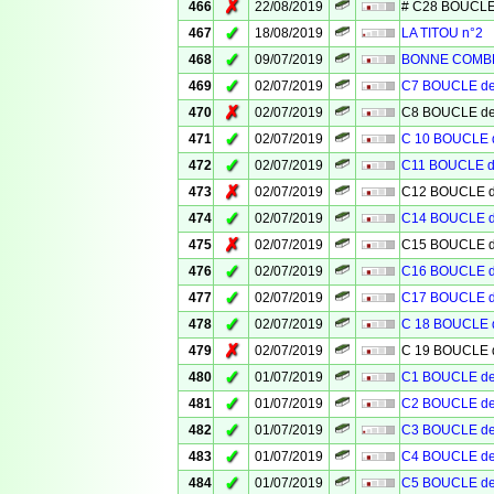
✗
466
22/08/2019
# C28 BOUCLE
✓
467
18/08/2019
LA TITOU n°2
✓
468
09/07/2019
BONNE COMB
✓
469
02/07/2019
C7 BOUCLE d
✗
470
02/07/2019
C8 BOUCLE d
✓
471
02/07/2019
C 10 BOUCLE
✓
472
02/07/2019
C11 BOUCLE 
✗
473
02/07/2019
C12 BOUCLE 
✓
474
02/07/2019
C14 BOUCLE 
✗
475
02/07/2019
C15 BOUCLE 
✓
476
02/07/2019
C16 BOUCLE 
✓
477
02/07/2019
C17 BOUCLE 
✓
478
02/07/2019
C 18 BOUCLE
✗
479
02/07/2019
C 19 BOUCLE
✓
480
01/07/2019
C1 BOUCLE d
✓
481
01/07/2019
C2 BOUCLE d
✓
482
01/07/2019
C3 BOUCLE d
✓
483
01/07/2019
C4 BOUCLE d
✓
484
01/07/2019
C5 BOUCLE d