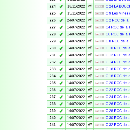
✓
224
18/11/2022
C 24 LA BOU
✓
225
15/11/2022
C 9 Les Mines 
✓
226
24/07/2022
C 2 ROC de l
✓
227
14/07/2022
C4 ROC de la
✓
228
14/07/2022
C6 ROC de la
✓
229
14/07/2022
C 8 ROC de l
✓
230
14/07/2022
C 10 ROC de 
✓
231
14/07/2022
C 12 ROC de 
✓
232
14/07/2022
C 14 ROC de 
✓
233
14/07/2022
C 16 ROC de 
✓
234
14/07/2022
C 18 ROC de 
✓
235
14/07/2022
C 20 ROC de 
✓
236
14/07/2022
C 22 ROC de 
✓
237
14/07/2022
C 24 ROC de 
✓
238
14/07/2022
C 26 ROC de 
✓
239
14/07/2022
C 28 ROC de 
✓
240
14/07/2022
C 30 ROC de 
✓
241
14/07/2022
C 32 ROC de 