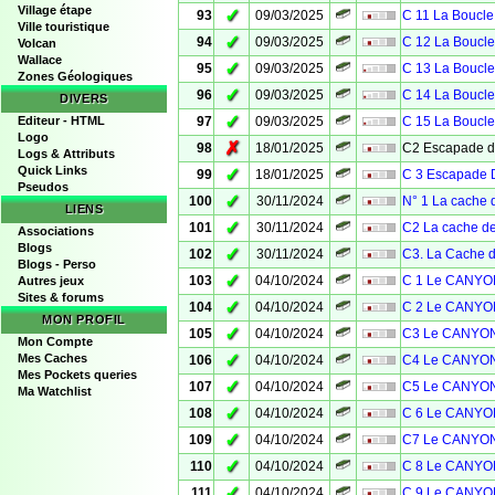
Village étape
✓
93
09/03/2025
C 11 La Boucle
Ville touristique
✓
94
09/03/2025
C 12 La Boucle
Volcan
Wallace
✓
95
09/03/2025
C 13 La Boucle
Zones Géologiques
✓
96
09/03/2025
C 14 La Boucle
DIVERS
✓
Editeur - HTML
97
09/03/2025
C 15 La Boucle
Logo
✗
98
18/01/2025
C2 Escapade 
Logs & Attributs
Quick Links
✓
99
18/01/2025
C 3 Escapade D
Pseudos
✓
100
30/11/2024
N° 1 La cache d
LIENS
✓
101
30/11/2024
C2 La cache d
Associations
Blogs
✓
102
30/11/2024
C3. La Cache 
Blogs - Perso
✓
103
04/10/2024
C 1 Le CANYO
Autres jeux
Sites & forums
✓
104
04/10/2024
C 2 Le CANYO
MON PROFIL
✓
105
04/10/2024
C3 Le CANYON
Mon Compte
✓
Mes Caches
106
04/10/2024
C4 Le CANYON
Mes Pockets queries
✓
107
04/10/2024
C5 Le CANYON
Ma Watchlist
✓
108
04/10/2024
C 6 Le CANYO
✓
109
04/10/2024
C7 Le CANYON
✓
110
04/10/2024
C 8 Le CANYO
✓
111
04/10/2024
C 9 Le CANYO