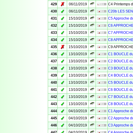
✗
429
06/11/2019
C4 Printemps 
✓
430
06/11/2019
C20b LES SEN
✓
431
15/10/2019
C5 Approche 
✓
432
15/10/2019
C6 APPROCHE
✓
433
15/10/2019
C7 APPROCHE
✓
434
15/10/2019
C8 APPROCHE
✗
435
15/10/2019
C9 APPROCHE
✓
436
13/10/2019
C1 BOUCLE d
✓
437
13/10/2019
C2 BOUCLE d
✓
438
13/10/2019
C3 BOUCLE d
✓
439
13/10/2019
C4 BOUCLE d
✓
440
13/10/2019
C5 BOUCLE d
✓
441
13/10/2019
C6 BOUCLE d
✓
442
13/10/2019
C7 BOUCLE d
✓
443
13/10/2019
C8 BOUCLE d
✓
444
04/10/2019
C1 Approche 
✓
445
04/10/2019
C2 Approche 
✓
446
04/10/2019
C3 Approche 
✓
447
04/10/2019
C4 Approche 