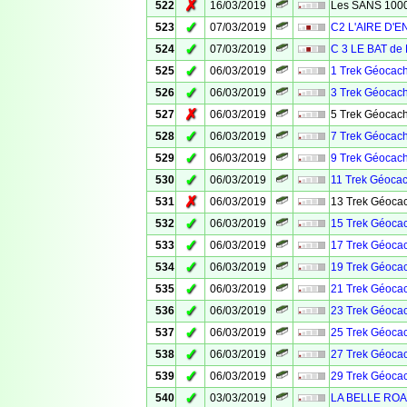
✗
522
16/03/2019
Les SANS 100
✓
523
07/03/2019
C2 L'AIRE D'
✓
524
07/03/2019
C 3 LE BAT de 
✓
525
06/03/2019
1 Trek Géocach
✓
526
06/03/2019
3 Trek Géocach
✗
527
06/03/2019
5 Trek Géocach
✓
528
06/03/2019
7 Trek Géocach
✓
529
06/03/2019
9 Trek Géocach
✓
530
06/03/2019
11 Trek Géocac
✗
531
06/03/2019
13 Trek Géocac
✓
532
06/03/2019
15 Trek Géocac
✓
533
06/03/2019
17 Trek Géocac
✓
534
06/03/2019
19 Trek Géocac
✓
535
06/03/2019
21 Trek Géocac
✓
536
06/03/2019
23 Trek Géocac
✓
537
06/03/2019
25 Trek Géocac
✓
538
06/03/2019
27 Trek Géocac
✓
539
06/03/2019
29 Trek Géocac
✓
540
03/03/2019
LA BELLE ROA