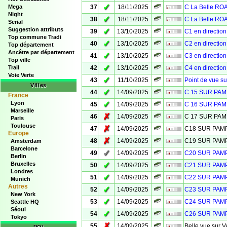
✓
Mega
37
18/11/2025
C La Belle R
Night
✓
38
18/11/2025
C La Belle R
Serial
Suggestion attributs
✓
39
13/10/2025
C1 en directio
Top commune Tradi
✓
40
13/10/2025
C2 en directio
Top département
Ancêtre par département
✓
41
13/10/2025
C3 en directio
Top ville
✓
Trail
42
13/10/2025
C4 en directio
Voie Verte
✓
43
11/10/2025
Point de vue s
Villes
✓
44
14/09/2025
C 15 SUR PA
France
Lyon
✓
45
14/09/2025
C 16 SUR PA
Marseille
✗
46
14/09/2025
C 17 SUR PA
Paris
Toulouse
✗
47
14/09/2025
C18 SUR PA
Europe
✗
48
14/09/2025
C19 SUR PA
Amsterdam
Barcelone
✓
49
14/09/2025
C20 SUR PA
Berlin
Bruxelles
✓
50
14/09/2025
C21 SUR PA
Londres
✓
51
14/09/2025
C22 SUR PA
Munich
Autres
✓
52
14/09/2025
C23 SUR PA
New York
✓
53
14/09/2025
C24 SUR PA
Seattle HQ
Séoul
✓
54
14/09/2025
C26 SUR PA
Tokyo
✗
55
14/09/2025
Belle vue sur