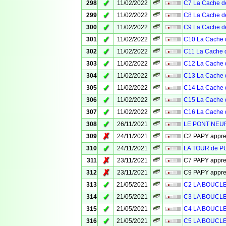
✓
298
11/02/2022
C7 La Cache de
✓
299
11/02/2022
C8 La Cache de
✓
300
11/02/2022
C9 La Cache de
✓
301
11/02/2022
C10 La Cache 
✓
302
11/02/2022
C11 La Cache d
✓
303
11/02/2022
C12 La Cache 
✓
304
11/02/2022
C13 La Cache 
✓
305
11/02/2022
C14 La Cache 
✓
306
11/02/2022
C15 La Cache 
✓
307
11/02/2022
C16 La Cache 
✓
308
26/11/2021
LE PONT NEUF
✗
309
24/11/2021
C2 PAPY appr
✓
310
24/11/2021
LA TOUR de 
✗
311
23/11/2021
C7 PAPY appr
✗
312
23/11/2021
C9 PAPY appr
✓
313
21/05/2021
C2 LA BOUCL
✓
314
21/05/2021
C3 LA BOUCL
✓
315
21/05/2021
C4 LA BOUCL
✓
316
21/05/2021
C5 LA BOUCL