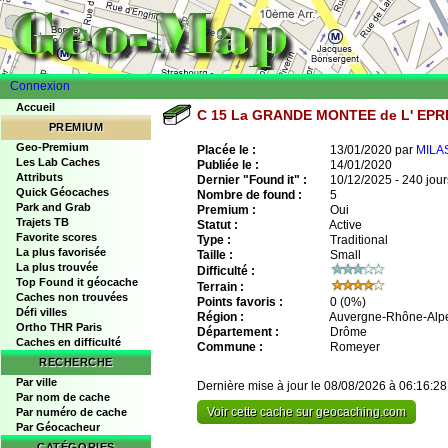
Connexion
Accueil
C 15 La GRANDE MONTEE de L' EP
PREMIUM
Geo-Premium
Placée le :
13/01/2020 par
MILA
Les Lab Caches
Publiée le :
14/01/2020
Attributs
Dernier "Found it" :
10/12/2025 - 240 jour
Quick Géocaches
Nombre de found :
5
Park and Grab
Premium :
Oui
Trajets TB
Statut :
Active
Favorite scores
Type :
Traditional
La plus favorisée
Taille :
Small
La plus trouvée
Difficulté :
Top Found it géocache
Terrain :
Caches non trouvées
Points favoris :
0
(0%)
Défi villes
Région :
Auvergne-Rhône-Alp
Ortho THR Paris
Département :
Drôme
Caches en difficulté
Commune :
Romeyer
RECHERCHE
Par ville
Dernière mise à jour le 08/08/2026 à 06:16:28
Par nom de cache
Voir cette cache sur geocaching.com
Par numéro de cache
Par Géocacheur
CATÉGORIES