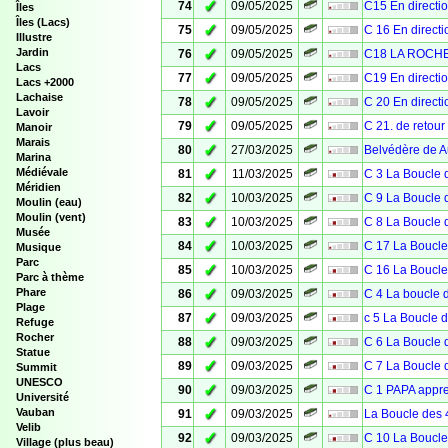
✓
74
09/05/2025
C15 En direct
Îles
Îles (Lacs)
✓
75
09/05/2025
C 16 En direc
Illustre
✓
Jardin
76
09/05/2025
C18 LA ROCH
Lacs
✓
77
09/05/2025
C19 En direct
Lacs +2000
Lachaise
✓
78
09/05/2025
C 20 En direc
Lavoir
✓
79
09/05/2025
C 21. de retou
Manoir
Marais
✓
80
27/03/2025
Belvédère de 
Marina
✓
Médiévale
81
11/03/2025
C 3 La Boucle 
Méridien
✓
82
10/03/2025
C 9 La Boucle 
Moulin (eau)
Moulin (vent)
✓
83
10/03/2025
C 8 La Boucle 
Musée
✓
84
10/03/2025
C 17 La Boucle
Musique
Parc
✓
85
10/03/2025
C 16 La Boucle
Parc à thème
✓
Phare
86
09/03/2025
C 4 La boucle 
Plage
✓
87
09/03/2025
c 5 La Boucle 
Refuge
Rocher
✓
88
09/03/2025
C 6 La Boucle 
Statue
✓
89
09/03/2025
C 7 La Boucle 
Summit
UNESCO
✓
90
09/03/2025
C 1 PAPA appre
Université
✓
Vauban
91
09/03/2025
La Boucle des 
Velib
✓
92
09/03/2025
C 10 La Boucle
Village (plus beau)