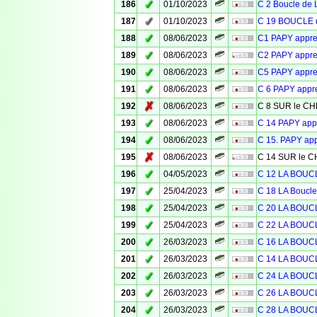
✓
186
01/10/2023
C 2 Boucle de 
✓
187
01/10/2023
C 19 BOUCLE d
✓
188
08/06/2023
C1 PAPY appr
✓
189
08/06/2023
C2 PAPY appr
✓
190
08/06/2023
C5 PAPY appr
✓
191
08/06/2023
C 6 PAPY app
✗
192
08/06/2023
C 8 SUR le 
✓
193
08/06/2023
C 14 PAPY ap
✓
194
08/06/2023
C 15. PAPY ap
✗
195
08/06/2023
C 14 SUR le
✓
196
04/05/2023
C 12 LA BOU
✓
197
25/04/2023
C 18 LA Bouc
✓
198
25/04/2023
C 20 LA BOU
✓
199
25/04/2023
C 22 LA BOU
✓
200
26/03/2023
C 16 LA BOU
✓
201
26/03/2023
C 14 LA BOU
✓
202
26/03/2023
C 24 LA BOU
✓
203
26/03/2023
C 26 LA BOU
✓
204
26/03/2023
C 28 LA BOU