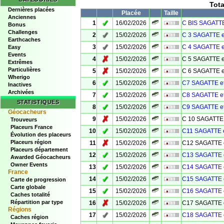
Tot
Dernières placées
Placée
Taille
Anciennes
✓
1
16/02/2026
C BIS SAGATTE
Bonus
Challenges
✓
2
15/02/2026
C 3 SAGATTE e
Earthcaches
✓
3
15/02/2026
C 4 SAGATTE e
Easy
Events
✗
4
15/02/2026
C 5 SAGATTE e
Extrêmes
Particulières
✗
5
15/02/2026
C 6 SAGATTE e
Wherigo
✓
6
15/02/2026
C7 SAGATTE e
Inactives
Archivées
✓
7
15/02/2026
C8 SAGATTE e
STATISTIQUES
✓
8
15/02/2026
C9 SAGATTE e
Géocacheurs
✗
9
15/02/2026
C 10 SAGATTE 
Trouveurs
Placeurs France
✓
10
15/02/2026
C11 SAGATTE 
Évolution des placeurs
✗
Placeurs région
11
15/02/2026
C12 SAGATTE 
Placeurs département
✓
12
15/02/2026
C13 SAGATTE 
Awarded Géocacheurs
Owner Events
✓
13
15/02/2026
C14 SAGATTE 
France
✓
14
15/02/2026
C15 SAGATTE 
Carte de progression
Carte globale
✓
15
15/02/2026
C16 SAGATTE 
Caches totalité
✗
Répartition par type
16
15/02/2026
C17 SAGATTE 
Régions
✓
17
15/02/2026
C18 SAGATTE 
Caches région