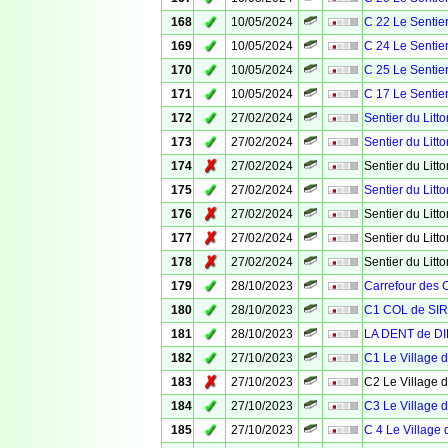
✓
168
10/05/2024
C 22 Le Sentier
✓
169
10/05/2024
C 24 Le Sentier
✓
170
10/05/2024
C 25 Le Sentier
✓
171
10/05/2024
C 17 Le Sentier
✓
172
27/02/2024
Sentier du Litto
✓
173
27/02/2024
Sentier du Litto
✗
174
27/02/2024
Sentier du Litto
✓
175
27/02/2024
Sentier du Litto
✗
176
27/02/2024
Sentier du Litto
✗
177
27/02/2024
Sentier du Litto
✗
178
27/02/2024
Sentier du Litto
✓
179
28/10/2023
Carrefour des 
✓
180
28/10/2023
C1 COL de SI
✓
181
28/10/2023
LA DENT de DI
✓
182
27/10/2023
C1 Le Village 
✗
183
27/10/2023
C2 Le Village 
✓
184
27/10/2023
C3 Le Village 
✓
185
27/10/2023
C 4 Le Village