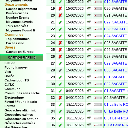
Moyennes favoris
✓
18
15/02/2026
C19 SAGATTE 
Départements
✗
19
15/02/2026
C20 SAGATTE 
Caches département
Durées caches
✗
20
15/02/2026
C21 SAGATTE 
Nombre Events
✓
Moyennes favoris
21
15/02/2026
C22. SAGATTE 
Taux archivées
✓
22
15/02/2026
C 23 SAGATTE 
Moyennes Found It
Communes
✓
23
15/02/2026
C24 SAGATTE 
Top communes
✗
24
15/02/2026
C25 SAGATTE 
Caches ville
Divers
✗
25
15/02/2026
C26 SAGATTE 
Caches en Europe
✗
26
15/02/2026
C27 SAGATTE 
CARTOGRAPHIE
✓
LatLon
27
15/02/2026
C29 SAGATTE 
Found it moyen
✓
28
15/02/2026
C30 SAGATTE 
Visu
Bollée
✓
29
15/02/2026
C31 SAGATTE 
Caches pour TB
✓
30
15/02/2026
C32 SAGATTE 
C.I.T.O
Commune
✓
31
04/01/2026
C1 SAGATTE e
Communes sans cache
✗
Electronique
32
04/01/2026
C2 SAGATTE e
Favori / Found it ratio
✓
33
18/11/2025
C1 La Belle 
Ferrata
Géocaches alti. mini.
✓
34
18/11/2025
C . La Belle 
Géocaches calmes
✓
35
18/11/2025
C La Belle R
Géocaches en altitude
Géocaches oubliées
✓
36
18/11/2025
C. La Belle R
Hot Géocaches