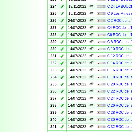
✓
224
18/11/2022
C 24 LA BOU
✓
225
15/11/2022
C 9 Les Mines 
✓
226
24/07/2022
C 2 ROC de l
✓
227
14/07/2022
C4 ROC de la
✓
228
14/07/2022
C6 ROC de la
✓
229
14/07/2022
C 8 ROC de l
✓
230
14/07/2022
C 10 ROC de 
✓
231
14/07/2022
C 12 ROC de 
✓
232
14/07/2022
C 14 ROC de 
✓
233
14/07/2022
C 16 ROC de 
✓
234
14/07/2022
C 18 ROC de 
✓
235
14/07/2022
C 20 ROC de 
✓
236
14/07/2022
C 22 ROC de 
✓
237
14/07/2022
C 24 ROC de 
✓
238
14/07/2022
C 26 ROC de 
✓
239
14/07/2022
C 28 ROC de 
✓
240
14/07/2022
C 30 ROC de 
✓
241
14/07/2022
C 32 ROC de 