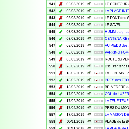
✗
541
03/03/2019
LE CONTOUR des
✓
542
03/03/2019
LA PLAGE INT
✗
543
03/03/2019
LE PONT des 
✗
544
03/03/2019
LE SAVEL
✓
545
03/03/2019
HUMM baigna
✓
546
03/03/2019
CENTENAIRE 
✓
547
03/03/2019
AU PIEDS des
✓
548
03/03/2019
PARKING FO
✗
549
03/03/2019
ROUTE du VE
✗
550
26/02/2019
D'ici J'entend
✗
551
18/02/2019
LA FONTAINE 
✓
552
18/02/2019
PRES des ETO
✗
553
18/02/2019
BELVEDERE d
✓
554
17/02/2019
COL de LUZE
✓
555
17/02/2019
LA TEUF TEUF
✗
556
17/02/2019
PRES DU MO
✓
557
17/02/2019
LA MAISON D
✗
558
05/11/2018
PLAGE de la 
✓
559
04/11/2018
LA PLAGE de 