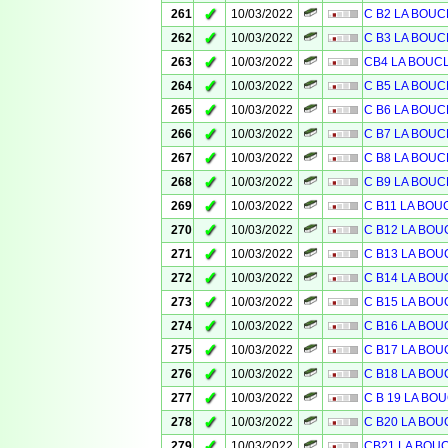
✓
261
10/03/2022
C B2 LA BOUC
✓
262
10/03/2022
C B3 LA BOUC
✓
263
10/03/2022
CB4 LA BOUC
✓
264
10/03/2022
C B5 LA BOUC
✓
265
10/03/2022
C B6 LA BOUC
✓
266
10/03/2022
C B7 LA BOUC
✓
267
10/03/2022
C B8 LA BOUC
✓
268
10/03/2022
C B9 LA BOUC
✓
269
10/03/2022
C B11 LA BOU
✓
270
10/03/2022
C B12 LA BOU
✓
271
10/03/2022
C B13 LA BOU
✓
272
10/03/2022
C B14 LA BOU
✓
273
10/03/2022
C B15 LA BOU
✓
274
10/03/2022
C B16 LA BOU
✓
275
10/03/2022
C B17 LA BOU
✓
276
10/03/2022
C B18 LA BOU
✓
277
10/03/2022
C B 19 LA BO
✓
278
10/03/2022
C B20 LA BOU
✓
279
10/03/2022
CB21 LA BOU