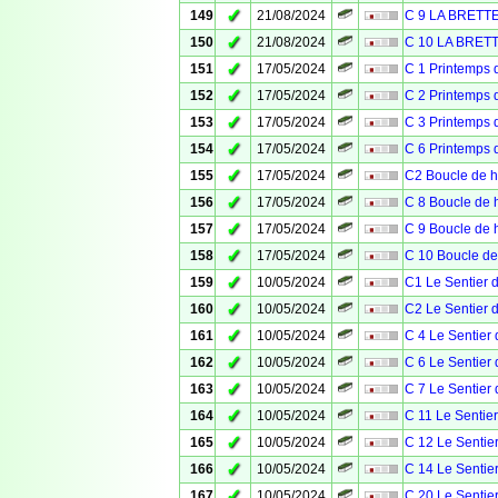
✓
149
21/08/2024
C 9 LA BRETT
✓
150
21/08/2024
C 10 LA BRET
✓
151
17/05/2024
C 1 Printemps 
✓
152
17/05/2024
C 2 Printemps 
✓
153
17/05/2024
C 3 Printemps
✓
154
17/05/2024
C 6 Printemps 
✓
155
17/05/2024
C2 Boucle de h
✓
156
17/05/2024
C 8 Boucle de h
✓
157
17/05/2024
C 9 Boucle de h
✓
158
17/05/2024
C 10 Boucle de
✓
159
10/05/2024
C1 Le Sentier d
✓
160
10/05/2024
C2 Le Sentier d
✓
161
10/05/2024
C 4 Le Sentier 
✓
162
10/05/2024
C 6 Le Sentier 
✓
163
10/05/2024
C 7 Le Sentier 
✓
164
10/05/2024
C 11 Le Sentier
✓
165
10/05/2024
C 12 Le Sentier
✓
166
10/05/2024
C 14 Le Sentier
✓
167
10/05/2024
C 20 Le Sentier