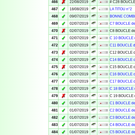
✗
466
22/08/2019
# C28 BOUCLE
✓
467
18/08/2019
LA TITOU n°2
✓
468
09/07/2019
BONNE COMB
✓
469
02/07/2019
C7 BOUCLE d
✗
470
02/07/2019
C8 BOUCLE d
✓
471
02/07/2019
C 10 BOUCLE
✓
472
02/07/2019
C11 BOUCLE 
✗
473
02/07/2019
C12 BOUCLE 
✓
474
02/07/2019
C14 BOUCLE 
✗
475
02/07/2019
C15 BOUCLE 
✓
476
02/07/2019
C16 BOUCLE 
✓
477
02/07/2019
C17 BOUCLE 
✓
478
02/07/2019
C 18 BOUCLE
✗
479
02/07/2019
C 19 BOUCLE
✓
480
01/07/2019
C1 BOUCLE d
✓
481
01/07/2019
C2 BOUCLE d
✓
482
01/07/2019
C3 BOUCLE d
✓
483
01/07/2019
C4 BOUCLE d
✓
484
01/07/2019
C5 BOUCLE d