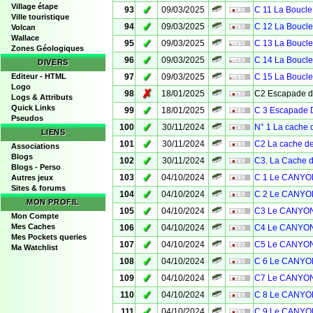
Village étape
✓
93
09/03/2025
C 11 La Boucle
Ville touristique
✓
94
09/03/2025
C 12 La Boucle
Volcan
Wallace
✓
95
09/03/2025
C 13 La Boucle
Zones Géologiques
✓
96
09/03/2025
C 14 La Boucle
DIVERS
✓
Editeur - HTML
97
09/03/2025
C 15 La Boucle
Logo
✗
98
18/01/2025
C2 Escapade 
Logs & Attributs
Quick Links
✓
99
18/01/2025
C 3 Escapade D
Pseudos
✓
100
30/11/2024
N° 1 La cache d
LIENS
✓
101
30/11/2024
C2 La cache d
Associations
Blogs
✓
102
30/11/2024
C3. La Cache 
Blogs - Perso
✓
103
04/10/2024
C 1 Le CANYO
Autres jeux
Sites & forums
✓
104
04/10/2024
C 2 Le CANYO
MON PROFIL
✓
105
04/10/2024
C3 Le CANYON
Mon Compte
✓
Mes Caches
106
04/10/2024
C4 Le CANYON
Mes Pockets queries
✓
107
04/10/2024
C5 Le CANYON
Ma Watchlist
✓
108
04/10/2024
C 6 Le CANYO
✓
109
04/10/2024
C7 Le CANYON
✓
110
04/10/2024
C 8 Le CANYO
✓
111
04/10/2024
C 9 Le CANYO