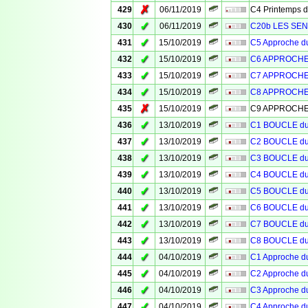
✗
429
06/11/2019
C4 Printemps 
✓
430
06/11/2019
C20b LES SEN
✓
431
15/10/2019
C5 Approche 
✓
432
15/10/2019
C6 APPROCHE
✓
433
15/10/2019
C7 APPROCHE
✓
434
15/10/2019
C8 APPROCHE
✗
435
15/10/2019
C9 APPROCHE
✓
436
13/10/2019
C1 BOUCLE d
✓
437
13/10/2019
C2 BOUCLE d
✓
438
13/10/2019
C3 BOUCLE d
✓
439
13/10/2019
C4 BOUCLE d
✓
440
13/10/2019
C5 BOUCLE d
✓
441
13/10/2019
C6 BOUCLE d
✓
442
13/10/2019
C7 BOUCLE d
✓
443
13/10/2019
C8 BOUCLE d
✓
444
04/10/2019
C1 Approche 
✓
445
04/10/2019
C2 Approche 
✓
446
04/10/2019
C3 Approche 
✓
447
04/10/2019
C4 Approche 