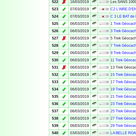
✗
522
16/03/2019
Les SANS 100
✓
523
07/03/2019
C2 L'AIRE D'
✓
524
07/03/2019
C 3 LE BAT de 
✓
525
06/03/2019
1 Trek Géocach
✓
526
06/03/2019
3 Trek Géocach
✗
527
06/03/2019
5 Trek Géocach
✓
528
06/03/2019
7 Trek Géocach
✓
529
06/03/2019
9 Trek Géocach
✓
530
06/03/2019
11 Trek Géocac
✗
531
06/03/2019
13 Trek Géocac
✓
532
06/03/2019
15 Trek Géocac
✓
533
06/03/2019
17 Trek Géocac
✓
534
06/03/2019
19 Trek Géocac
✓
535
06/03/2019
21 Trek Géocac
✓
536
06/03/2019
23 Trek Géocac
✓
537
06/03/2019
25 Trek Géocac
✓
538
06/03/2019
27 Trek Géocac
✓
539
06/03/2019
29 Trek Géocac
✓
540
03/03/2019
LA BELLE ROA