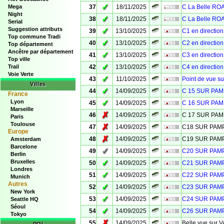
✓
Mega
37
18/11/2025
C La Belle R
Night
✓
38
18/11/2025
C La Belle R
Serial
Suggestion attributs
✓
39
13/10/2025
C1 en directio
Top commune Tradi
✓
40
13/10/2025
C2 en directio
Top département
Ancêtre par département
✓
41
13/10/2025
C3 en directio
Top ville
✓
Trail
42
13/10/2025
C4 en directio
Voie Verte
✓
43
11/10/2025
Point de vue s
Villes
✓
44
14/09/2025
C 15 SUR PA
France
Lyon
✓
45
14/09/2025
C 16 SUR PA
Marseille
✗
46
14/09/2025
C 17 SUR PA
Paris
Toulouse
✗
47
14/09/2025
C18 SUR PA
Europe
✗
48
14/09/2025
C19 SUR PA
Amsterdam
Barcelone
✓
49
14/09/2025
C20 SUR PA
Berlin
Bruxelles
✓
50
14/09/2025
C21 SUR PA
Londres
✓
51
14/09/2025
C22 SUR PA
Munich
Autres
✓
52
14/09/2025
C23 SUR PA
New York
✓
53
14/09/2025
C24 SUR PA
Seattle HQ
Séoul
✓
54
14/09/2025
C26 SUR PA
Tokyo
✗
55
14/09/2025
Belle vue sur