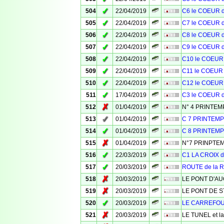
✓
504
22/04/2019
C6 le COEUR 
✓
505
22/04/2019
C7 le COEUR 
✓
506
22/04/2019
C8 le COEUR 
✓
507
22/04/2019
C9 le COEUR 
✓
508
22/04/2019
C10 le COEUR
✓
509
22/04/2019
C11 le COEUR
✓
510
22/04/2019
C12 le COEUR
✓
511
17/04/2019
C3 le COEUR 
✗
512
01/04/2019
N° 4 PRINTE
✓
513
01/04/2019
C 7 PRINTEM
✓
514
01/04/2019
C 8 PRINTEM
✗
515
01/04/2019
N°7 PRINPTE
✓
516
22/03/2019
C1 LA CROIX 
✓
517
20/03/2019
ROUTE de la
✗
518
20/03/2019
LE PONT D'A
✗
519
20/03/2019
LE PONT DE S
✓
520
20/03/2019
LE CARREFO
✗
521
20/03/2019
LE TUNEL et l