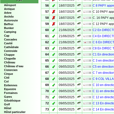
POI
✓
Aéroport
56
18/07/2025
C 8 PAPY app
Antique
✗
57
18/07/2025
C 10 PAPY ap
Arbre
Archéo
✗
58
18/07/2025
C. 16 PAPY a
Autoroute
✗
59
18/07/2025
C 12 PAPY ap
Beffroi
Bunker
✓
60
21/06/2025
C2 En DIRECT
Camping
✓
Cap
61
21/06/2025
C4 En DIRECT
Cascades
✓
62
21/06/2025
C 6 En DIREC
Cavité
Cathédrale
✓
63
21/06/2025
C8 En DIREC 
Centroide
✓
64
09/05/2025
C1 En directi
Chappe
Chapelle
✓
65
09/05/2025
C 3 en directi
Château
✓
Château d'eau
66
09/05/2025
C5 en directi
Cistercien
✓
67
09/05/2025
C 7 en directi
Cirque
Cité
✓
68
09/05/2025
C 9 COL VILL
Col
✓
69
09/05/2025
C 10 en direct
Eoliennes
Equestre
✓
70
09/05/2025
C 11 en direct
Fontaines
✓
Gares
71
09/05/2025
C 12 en direct
Géodésique
✓
72
09/05/2025
C 13 En direc
Golf
Hôtel
✓
73
09/05/2025
C 14 En direc
Hôtel particulier