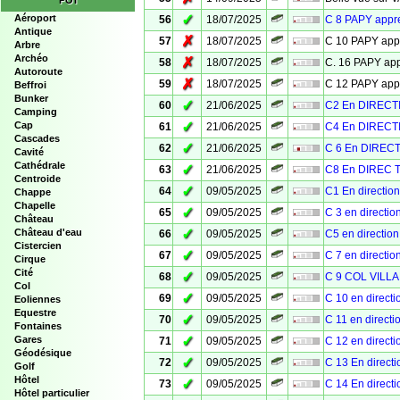
POI
✓
Aéroport
56
18/07/2025
C 8 PAPY app
Antique
✗
57
18/07/2025
C 10 PAPY ap
Arbre
Archéo
✗
58
18/07/2025
C. 16 PAPY a
Autoroute
✗
59
18/07/2025
C 12 PAPY ap
Beffroi
Bunker
✓
60
21/06/2025
C2 En DIRECT
Camping
✓
Cap
61
21/06/2025
C4 En DIRECT
Cascades
✓
62
21/06/2025
C 6 En DIREC
Cavité
Cathédrale
✓
63
21/06/2025
C8 En DIREC 
Centroide
✓
64
09/05/2025
C1 En directi
Chappe
Chapelle
✓
65
09/05/2025
C 3 en directi
Château
✓
Château d'eau
66
09/05/2025
C5 en directi
Cistercien
✓
67
09/05/2025
C 7 en directi
Cirque
Cité
✓
68
09/05/2025
C 9 COL VILL
Col
✓
69
09/05/2025
C 10 en direct
Eoliennes
Equestre
✓
70
09/05/2025
C 11 en direct
Fontaines
✓
Gares
71
09/05/2025
C 12 en direct
Géodésique
✓
72
09/05/2025
C 13 En direc
Golf
Hôtel
✓
73
09/05/2025
C 14 En direc
Hôtel particulier