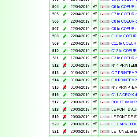
✓
504
22/04/2019
C6 le COEUR 
✓
505
22/04/2019
C7 le COEUR 
✓
506
22/04/2019
C8 le COEUR 
✓
507
22/04/2019
C9 le COEUR 
✓
508
22/04/2019
C10 le COEUR
✓
509
22/04/2019
C11 le COEUR
✓
510
22/04/2019
C12 le COEUR
✓
511
17/04/2019
C3 le COEUR 
✗
512
01/04/2019
N° 4 PRINTE
✓
513
01/04/2019
C 7 PRINTEM
✓
514
01/04/2019
C 8 PRINTEM
✗
515
01/04/2019
N°7 PRINPTE
✓
516
22/03/2019
C1 LA CROIX 
✓
517
20/03/2019
ROUTE de la
✗
518
20/03/2019
LE PONT D'A
✗
519
20/03/2019
LE PONT DE S
✓
520
20/03/2019
LE CARREFO
✗
521
20/03/2019
LE TUNEL et l