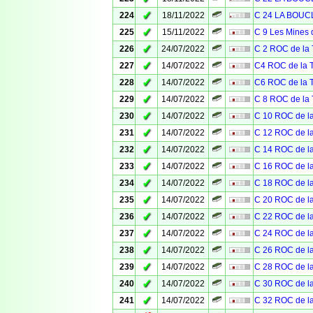
✓
224
18/11/2022
C 24 LA BOU
✓
225
15/11/2022
C 9 Les Mines 
✓
226
24/07/2022
C 2 ROC de l
✓
227
14/07/2022
C4 ROC de la
✓
228
14/07/2022
C6 ROC de la
✓
229
14/07/2022
C 8 ROC de l
✓
230
14/07/2022
C 10 ROC de 
✓
231
14/07/2022
C 12 ROC de 
✓
232
14/07/2022
C 14 ROC de 
✓
233
14/07/2022
C 16 ROC de 
✓
234
14/07/2022
C 18 ROC de 
✓
235
14/07/2022
C 20 ROC de 
✓
236
14/07/2022
C 22 ROC de 
✓
237
14/07/2022
C 24 ROC de 
✓
238
14/07/2022
C 26 ROC de 
✓
239
14/07/2022
C 28 ROC de 
✓
240
14/07/2022
C 30 ROC de 
✓
241
14/07/2022
C 32 ROC de 