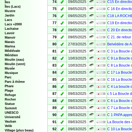
✓
74
09/05/2025
C15 En direct
Îles
Îles (Lacs)
✓
75
09/05/2025
C 16 En direc
Illustre
✓
Jardin
76
09/05/2025
C18 LA ROCH
Lacs
✓
77
09/05/2025
C19 En direct
Lacs +2000
Lachaise
✓
78
09/05/2025
C 20 En direc
Lavoir
✓
79
09/05/2025
C 21. de retou
Manoir
Marais
✓
80
27/03/2025
Belvédère de 
Marina
✓
Médiévale
81
11/03/2025
C 3 La Boucle 
Méridien
✓
82
10/03/2025
C 9 La Boucle 
Moulin (eau)
Moulin (vent)
✓
83
10/03/2025
C 8 La Boucle 
Musée
✓
84
10/03/2025
C 17 La Boucle
Musique
Parc
✓
85
10/03/2025
C 16 La Boucle
Parc à thème
✓
Phare
86
09/03/2025
C 4 La boucle 
Plage
✓
87
09/03/2025
c 5 La Boucle 
Refuge
Rocher
✓
88
09/03/2025
C 6 La Boucle 
Statue
✓
89
09/03/2025
C 7 La Boucle 
Summit
UNESCO
✓
90
09/03/2025
C 1 PAPA appre
Université
✓
Vauban
91
09/03/2025
La Boucle des 
Velib
✓
92
09/03/2025
C 10 La Boucle
Village (plus beau)