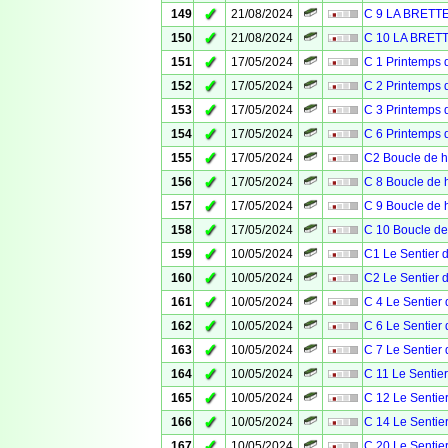
✓
149
21/08/2024
C 9 LA BRETT
✓
150
21/08/2024
C 10 LA BRET
✓
151
17/05/2024
C 1 Printemps 
✓
152
17/05/2024
C 2 Printemps 
✓
153
17/05/2024
C 3 Printemps
✓
154
17/05/2024
C 6 Printemps 
✓
155
17/05/2024
C2 Boucle de h
✓
156
17/05/2024
C 8 Boucle de h
✓
157
17/05/2024
C 9 Boucle de h
✓
158
17/05/2024
C 10 Boucle de
✓
159
10/05/2024
C1 Le Sentier d
✓
160
10/05/2024
C2 Le Sentier d
✓
161
10/05/2024
C 4 Le Sentier 
✓
162
10/05/2024
C 6 Le Sentier 
✓
163
10/05/2024
C 7 Le Sentier 
✓
164
10/05/2024
C 11 Le Sentier
✓
165
10/05/2024
C 12 Le Sentier
✓
166
10/05/2024
C 14 Le Sentier
✓
167
10/05/2024
C 20 Le Sentier