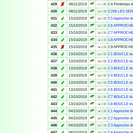
✗
429
06/11/2019
C4 Printemps 
✓
430
06/11/2019
C20b LES SEN
✓
431
15/10/2019
C5 Approche 
✓
432
15/10/2019
C6 APPROCHE
✓
433
15/10/2019
C7 APPROCHE
✓
434
15/10/2019
C8 APPROCHE
✗
435
15/10/2019
C9 APPROCHE
✓
436
13/10/2019
C1 BOUCLE d
✓
437
13/10/2019
C2 BOUCLE d
✓
438
13/10/2019
C3 BOUCLE d
✓
439
13/10/2019
C4 BOUCLE d
✓
440
13/10/2019
C5 BOUCLE d
✓
441
13/10/2019
C6 BOUCLE d
✓
442
13/10/2019
C7 BOUCLE d
✓
443
13/10/2019
C8 BOUCLE d
✓
444
04/10/2019
C1 Approche 
✓
445
04/10/2019
C2 Approche 
✓
446
04/10/2019
C3 Approche 
✓
447
04/10/2019
C4 Approche 