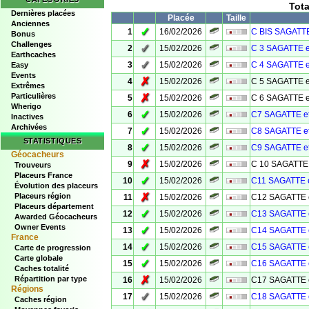
Tot
Dernières placées
Placée
Taille
Anciennes
✓
1
16/02/2026
C BIS SAGATTE
Bonus
Challenges
✓
2
15/02/2026
C 3 SAGATTE e
Earthcaches
✓
3
15/02/2026
C 4 SAGATTE e
Easy
Events
✗
4
15/02/2026
C 5 SAGATTE e
Extrêmes
Particulières
✗
5
15/02/2026
C 6 SAGATTE e
Wherigo
✓
6
15/02/2026
C7 SAGATTE e
Inactives
Archivées
✓
7
15/02/2026
C8 SAGATTE e
STATISTIQUES
✓
8
15/02/2026
C9 SAGATTE e
Géocacheurs
✗
9
15/02/2026
C 10 SAGATTE 
Trouveurs
Placeurs France
✓
10
15/02/2026
C11 SAGATTE 
Évolution des placeurs
✗
Placeurs région
11
15/02/2026
C12 SAGATTE 
Placeurs département
✓
12
15/02/2026
C13 SAGATTE 
Awarded Géocacheurs
Owner Events
✓
13
15/02/2026
C14 SAGATTE 
France
✓
14
15/02/2026
C15 SAGATTE 
Carte de progression
Carte globale
✓
15
15/02/2026
C16 SAGATTE 
Caches totalité
✗
Répartition par type
16
15/02/2026
C17 SAGATTE 
Régions
✓
17
15/02/2026
C18 SAGATTE 
Caches région