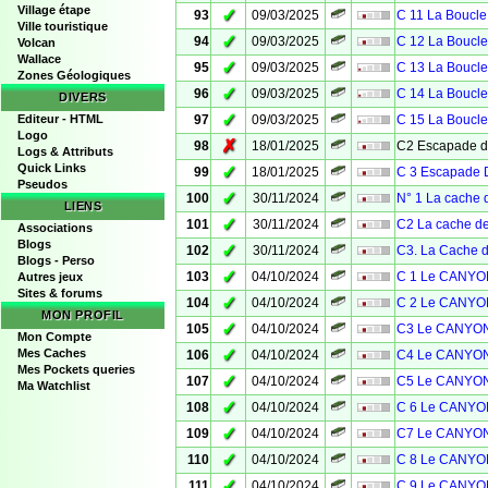
Village étape
✓
93
09/03/2025
C 11 La Boucle
Ville touristique
✓
94
09/03/2025
C 12 La Boucle
Volcan
Wallace
✓
95
09/03/2025
C 13 La Boucle
Zones Géologiques
✓
96
09/03/2025
C 14 La Boucle
DIVERS
✓
Editeur - HTML
97
09/03/2025
C 15 La Boucle
Logo
✗
98
18/01/2025
C2 Escapade 
Logs & Attributs
Quick Links
✓
99
18/01/2025
C 3 Escapade D
Pseudos
✓
100
30/11/2024
N° 1 La cache d
LIENS
✓
101
30/11/2024
C2 La cache d
Associations
Blogs
✓
102
30/11/2024
C3. La Cache 
Blogs - Perso
✓
103
04/10/2024
C 1 Le CANYO
Autres jeux
Sites & forums
✓
104
04/10/2024
C 2 Le CANYO
MON PROFIL
✓
105
04/10/2024
C3 Le CANYON
Mon Compte
✓
Mes Caches
106
04/10/2024
C4 Le CANYON
Mes Pockets queries
✓
107
04/10/2024
C5 Le CANYON
Ma Watchlist
✓
108
04/10/2024
C 6 Le CANYO
✓
109
04/10/2024
C7 Le CANYON
✓
110
04/10/2024
C 8 Le CANYO
✓
111
04/10/2024
C 9 Le CANYO