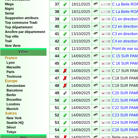
✓
Mega
37
18/11/2025
C La Belle R
Night
✓
38
18/11/2025
C La Belle R
Serial
Suggestion attributs
✓
39
13/10/2025
C1 en directio
Top commune Tradi
✓
40
13/10/2025
C2 en directio
Top département
Ancêtre par département
✓
41
13/10/2025
C3 en directio
Top ville
✓
Trail
42
13/10/2025
C4 en directio
Voie Verte
✓
43
11/10/2025
Point de vue s
Villes
✓
44
14/09/2025
C 15 SUR PA
France
Lyon
✓
45
14/09/2025
C 16 SUR PA
Marseille
✗
46
14/09/2025
C 17 SUR PA
Paris
Toulouse
✗
47
14/09/2025
C18 SUR PA
Europe
✗
48
14/09/2025
C19 SUR PA
Amsterdam
Barcelone
✓
49
14/09/2025
C20 SUR PA
Berlin
Bruxelles
✓
50
14/09/2025
C21 SUR PA
Londres
✓
51
14/09/2025
C22 SUR PA
Munich
Autres
✓
52
14/09/2025
C23 SUR PA
New York
✓
53
14/09/2025
C24 SUR PA
Seattle HQ
Séoul
✓
54
14/09/2025
C26 SUR PA
Tokyo
✗
55
14/09/2025
Belle vue sur