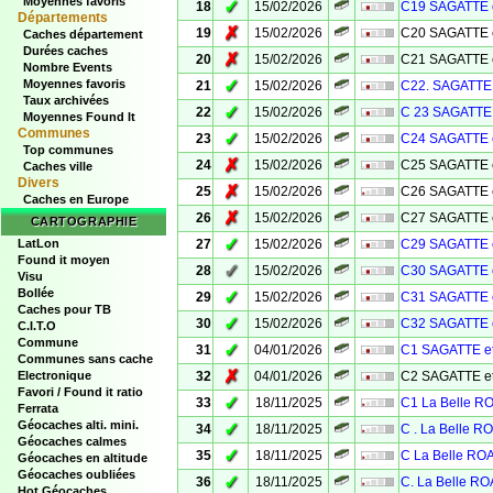
Moyennes favoris
✓
18
15/02/2026
C19 SAGATTE 
Départements
✗
19
15/02/2026
C20 SAGATTE 
Caches département
Durées caches
✗
20
15/02/2026
C21 SAGATTE 
Nombre Events
✓
Moyennes favoris
21
15/02/2026
C22. SAGATTE 
Taux archivées
✓
22
15/02/2026
C 23 SAGATTE 
Moyennes Found It
Communes
✓
23
15/02/2026
C24 SAGATTE 
Top communes
✗
24
15/02/2026
C25 SAGATTE 
Caches ville
Divers
✗
25
15/02/2026
C26 SAGATTE 
Caches en Europe
✗
26
15/02/2026
C27 SAGATTE 
CARTOGRAPHIE
✓
LatLon
27
15/02/2026
C29 SAGATTE 
Found it moyen
✓
28
15/02/2026
C30 SAGATTE 
Visu
Bollée
✓
29
15/02/2026
C31 SAGATTE 
Caches pour TB
✓
30
15/02/2026
C32 SAGATTE 
C.I.T.O
Commune
✓
31
04/01/2026
C1 SAGATTE e
Communes sans cache
✗
Electronique
32
04/01/2026
C2 SAGATTE e
Favori / Found it ratio
✓
33
18/11/2025
C1 La Belle 
Ferrata
Géocaches alti. mini.
✓
34
18/11/2025
C . La Belle 
Géocaches calmes
✓
35
18/11/2025
C La Belle R
Géocaches en altitude
Géocaches oubliées
✓
36
18/11/2025
C. La Belle R
Hot Géocaches