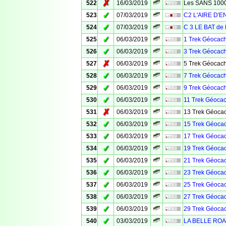
✗
522
16/03/2019
Les SANS 100
✓
523
07/03/2019
C2 L'AIRE D'
✓
524
07/03/2019
C 3 LE BAT de 
✓
525
06/03/2019
1 Trek Géocach
✓
526
06/03/2019
3 Trek Géocach
✗
527
06/03/2019
5 Trek Géocach
✓
528
06/03/2019
7 Trek Géocach
✓
529
06/03/2019
9 Trek Géocach
✓
530
06/03/2019
11 Trek Géocac
✗
531
06/03/2019
13 Trek Géocac
✓
532
06/03/2019
15 Trek Géocac
✓
533
06/03/2019
17 Trek Géocac
✓
534
06/03/2019
19 Trek Géocac
✓
535
06/03/2019
21 Trek Géocac
✓
536
06/03/2019
23 Trek Géocac
✓
537
06/03/2019
25 Trek Géocac
✓
538
06/03/2019
27 Trek Géocac
✓
539
06/03/2019
29 Trek Géocac
✓
540
03/03/2019
LA BELLE ROA