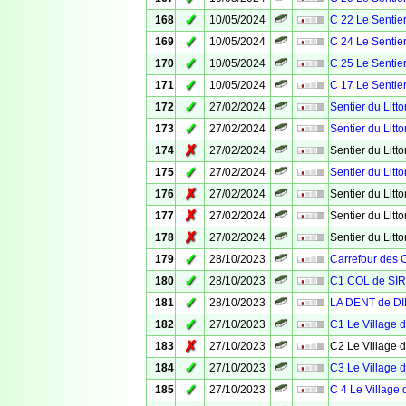
✓
168
10/05/2024
C 22 Le Sentier
✓
169
10/05/2024
C 24 Le Sentier
✓
170
10/05/2024
C 25 Le Sentier
✓
171
10/05/2024
C 17 Le Sentier
✓
172
27/02/2024
Sentier du Litto
✓
173
27/02/2024
Sentier du Litto
✗
174
27/02/2024
Sentier du Litto
✓
175
27/02/2024
Sentier du Litto
✗
176
27/02/2024
Sentier du Litto
✗
177
27/02/2024
Sentier du Litto
✗
178
27/02/2024
Sentier du Litto
✓
179
28/10/2023
Carrefour des 
✓
180
28/10/2023
C1 COL de SI
✓
181
28/10/2023
LA DENT de DI
✓
182
27/10/2023
C1 Le Village 
✗
183
27/10/2023
C2 Le Village 
✓
184
27/10/2023
C3 Le Village 
✓
185
27/10/2023
C 4 Le Village