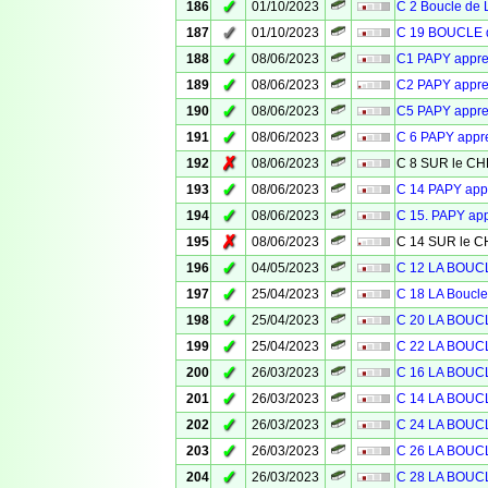
✓
186
01/10/2023
C 2 Boucle de 
✓
187
01/10/2023
C 19 BOUCLE d
✓
188
08/06/2023
C1 PAPY appr
✓
189
08/06/2023
C2 PAPY appr
✓
190
08/06/2023
C5 PAPY appr
✓
191
08/06/2023
C 6 PAPY app
✗
192
08/06/2023
C 8 SUR le 
✓
193
08/06/2023
C 14 PAPY ap
✓
194
08/06/2023
C 15. PAPY ap
✗
195
08/06/2023
C 14 SUR le
✓
196
04/05/2023
C 12 LA BOU
✓
197
25/04/2023
C 18 LA Bouc
✓
198
25/04/2023
C 20 LA BOU
✓
199
25/04/2023
C 22 LA BOU
✓
200
26/03/2023
C 16 LA BOU
✓
201
26/03/2023
C 14 LA BOU
✓
202
26/03/2023
C 24 LA BOU
✓
203
26/03/2023
C 26 LA BOU
✓
204
26/03/2023
C 28 LA BOU