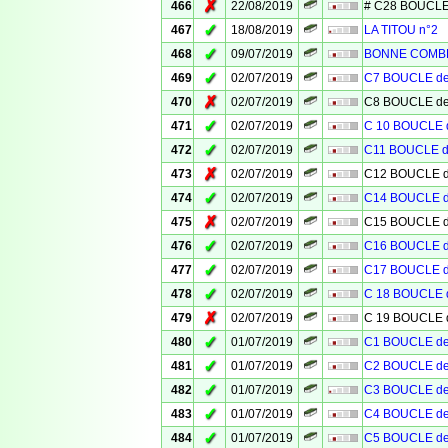
✗
466
22/08/2019
# C28 BOUCLE
✓
467
18/08/2019
LA TITOU n°2
✓
468
09/07/2019
BONNE COMB
✓
469
02/07/2019
C7 BOUCLE d
✗
470
02/07/2019
C8 BOUCLE d
✓
471
02/07/2019
C 10 BOUCLE
✓
472
02/07/2019
C11 BOUCLE 
✗
473
02/07/2019
C12 BOUCLE 
✓
474
02/07/2019
C14 BOUCLE 
✗
475
02/07/2019
C15 BOUCLE 
✓
476
02/07/2019
C16 BOUCLE 
✓
477
02/07/2019
C17 BOUCLE 
✓
478
02/07/2019
C 18 BOUCLE
✗
479
02/07/2019
C 19 BOUCLE
✓
480
01/07/2019
C1 BOUCLE d
✓
481
01/07/2019
C2 BOUCLE d
✓
482
01/07/2019
C3 BOUCLE d
✓
483
01/07/2019
C4 BOUCLE d
✓
484
01/07/2019
C5 BOUCLE d