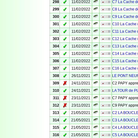
✓
298
11/02/2022
C7 La Cache de
✓
299
11/02/2022
C8 La Cache de
✓
300
11/02/2022
C9 La Cache de
✓
301
11/02/2022
C10 La Cache 
✓
302
11/02/2022
C11 La Cache d
✓
303
11/02/2022
C12 La Cache 
✓
304
11/02/2022
C13 La Cache 
✓
305
11/02/2022
C14 La Cache 
✓
306
11/02/2022
C15 La Cache 
✓
307
11/02/2022
C16 La Cache 
✓
308
26/11/2021
LE PONT NEUF
✗
309
24/11/2021
C2 PAPY appr
✓
310
24/11/2021
LA TOUR de 
✗
311
23/11/2021
C7 PAPY appr
✗
312
23/11/2021
C9 PAPY appr
✓
313
21/05/2021
C2 LA BOUCL
✓
314
21/05/2021
C3 LA BOUCL
✓
315
21/05/2021
C4 LA BOUCL
✓
316
21/05/2021
C5 LA BOUCL