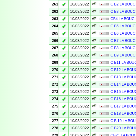
✓
261
10/03/2022
C B2 LA BOUC
✓
262
10/03/2022
C B3 LA BOUC
✓
263
10/03/2022
CB4 LA BOUC
✓
264
10/03/2022
C B5 LA BOUC
✓
265
10/03/2022
C B6 LA BOUC
✓
266
10/03/2022
C B7 LA BOUC
✓
267
10/03/2022
C B8 LA BOUC
✓
268
10/03/2022
C B9 LA BOUC
✓
269
10/03/2022
C B11 LA BOU
✓
270
10/03/2022
C B12 LA BOU
✓
271
10/03/2022
C B13 LA BOU
✓
272
10/03/2022
C B14 LA BOU
✓
273
10/03/2022
C B15 LA BOU
✓
274
10/03/2022
C B16 LA BOU
✓
275
10/03/2022
C B17 LA BOU
✓
276
10/03/2022
C B18 LA BOU
✓
277
10/03/2022
C B 19 LA BO
✓
278
10/03/2022
C B20 LA BOU
✓
279
10/03/2022
CB21 LA BOU