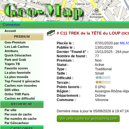
Connexion
Accueil
# C11 TREK de la TÊTE du LOUP
(GC
PREMIUM
Geo-Premium
Placée le :
07/01/2020 par
MILA
Les Lab Caches
Publiée le :
13/01/2020
Attributs
Dernier "Found it" :
15/11/2025 - 264 jour
Quick Géocaches
Nombre de found :
77
Park and Grab
Premium :
Non
Trajets TB
Statut :
Active
Favorite scores
Type :
Traditional
La plus favorisée
Taille :
Small
La plus trouvée
Difficulté :
Top Found it géocache
Terrain :
Caches non trouvées
Points favoris :
0
(0%)
Défi villes
Région :
Auvergne-Rhône-Alp
Ortho THR Paris
Département :
Drôme
Caches en difficulté
Commune :
Véronne
RECHERCHE
Par ville
Dernière mise à jour le 05/08/2026 à 19:47:24
Par nom de cache
Voir cette cache sur geocaching.com
Par numéro de cache
Par Géocacheur
CATÉGORIES