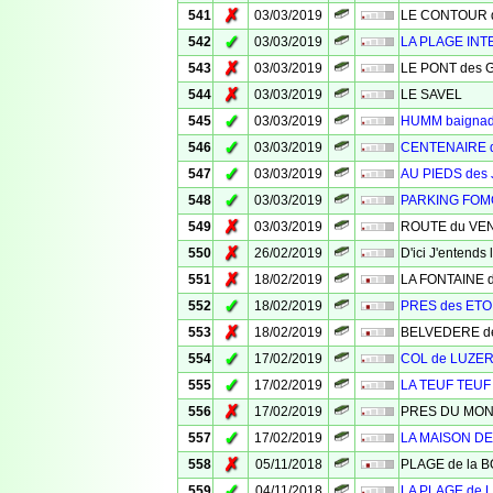
✗
541
03/03/2019
LE CONTOUR des
✓
542
03/03/2019
LA PLAGE INT
✗
543
03/03/2019
LE PONT des 
✗
544
03/03/2019
LE SAVEL
✓
545
03/03/2019
HUMM baigna
✓
546
03/03/2019
CENTENAIRE 
✓
547
03/03/2019
AU PIEDS des
✓
548
03/03/2019
PARKING FO
✗
549
03/03/2019
ROUTE du VE
✗
550
26/02/2019
D'ici J'entend
✗
551
18/02/2019
LA FONTAINE 
✓
552
18/02/2019
PRES des ETO
✗
553
18/02/2019
BELVEDERE d
✓
554
17/02/2019
COL de LUZE
✓
555
17/02/2019
LA TEUF TEUF
✗
556
17/02/2019
PRES DU MO
✓
557
17/02/2019
LA MAISON D
✗
558
05/11/2018
PLAGE de la 
✓
559
04/11/2018
LA PLAGE de 