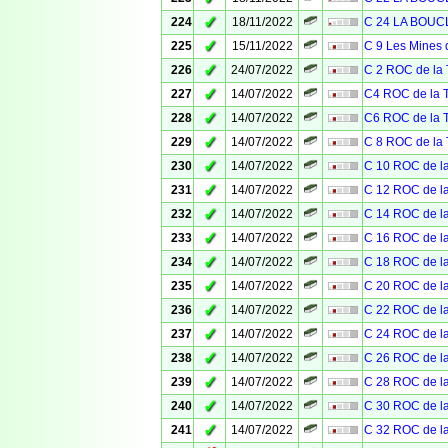
✓
224
18/11/2022
C 24 LA BOU
✓
225
15/11/2022
C 9 Les Mines 
✓
226
24/07/2022
C 2 ROC de l
✓
227
14/07/2022
C4 ROC de la
✓
228
14/07/2022
C6 ROC de la
✓
229
14/07/2022
C 8 ROC de l
✓
230
14/07/2022
C 10 ROC de 
✓
231
14/07/2022
C 12 ROC de 
✓
232
14/07/2022
C 14 ROC de 
✓
233
14/07/2022
C 16 ROC de 
✓
234
14/07/2022
C 18 ROC de 
✓
235
14/07/2022
C 20 ROC de 
✓
236
14/07/2022
C 22 ROC de 
✓
237
14/07/2022
C 24 ROC de 
✓
238
14/07/2022
C 26 ROC de 
✓
239
14/07/2022
C 28 ROC de 
✓
240
14/07/2022
C 30 ROC de 
✓
241
14/07/2022
C 32 ROC de 