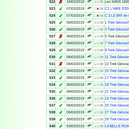
✗
522
16/03/2019
Les SANS 100
✓
523
07/03/2019
C2 L'AIRE D'
✓
524
07/03/2019
C 3 LE BAT de 
✓
525
06/03/2019
1 Trek Géocach
✓
526
06/03/2019
3 Trek Géocach
✗
527
06/03/2019
5 Trek Géocach
✓
528
06/03/2019
7 Trek Géocach
✓
529
06/03/2019
9 Trek Géocach
✓
530
06/03/2019
11 Trek Géocac
✗
531
06/03/2019
13 Trek Géocac
✓
532
06/03/2019
15 Trek Géocac
✓
533
06/03/2019
17 Trek Géocac
✓
534
06/03/2019
19 Trek Géocac
✓
535
06/03/2019
21 Trek Géocac
✓
536
06/03/2019
23 Trek Géocac
✓
537
06/03/2019
25 Trek Géocac
✓
538
06/03/2019
27 Trek Géocac
✓
539
06/03/2019
29 Trek Géocac
✓
540
03/03/2019
LA BELLE ROA