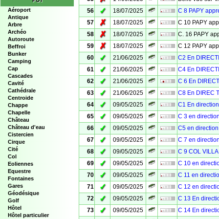
POI
✓
Aéroport
56
18/07/2025
C 8 PAPY app
Antique
✗
57
18/07/2025
C 10 PAPY ap
Arbre
Archéo
✗
58
18/07/2025
C. 16 PAPY a
Autoroute
✗
59
18/07/2025
C 12 PAPY ap
Beffroi
Bunker
✓
60
21/06/2025
C2 En DIRECT
Camping
✓
Cap
61
21/06/2025
C4 En DIRECT
Cascades
✓
62
21/06/2025
C 6 En DIREC
Cavité
Cathédrale
✓
63
21/06/2025
C8 En DIREC 
Centroide
✓
64
09/05/2025
C1 En directi
Chappe
Chapelle
✓
65
09/05/2025
C 3 en directi
Château
✓
Château d'eau
66
09/05/2025
C5 en directi
Cistercien
✓
67
09/05/2025
C 7 en directi
Cirque
Cité
✓
68
09/05/2025
C 9 COL VILL
Col
✓
69
09/05/2025
C 10 en direct
Eoliennes
Equestre
✓
70
09/05/2025
C 11 en direct
Fontaines
✓
Gares
71
09/05/2025
C 12 en direct
Géodésique
✓
72
09/05/2025
C 13 En direc
Golf
Hôtel
✓
73
09/05/2025
C 14 En direc
Hôtel particulier