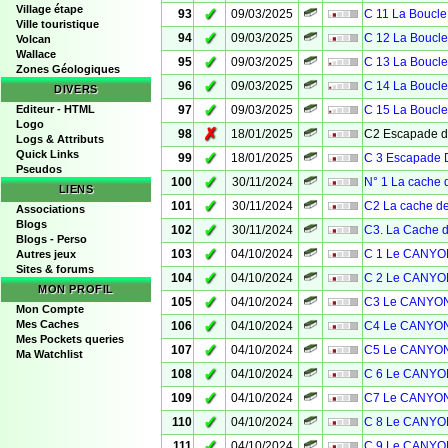
Village étape
✓
93
09/03/2025
C 11 La Boucle
Ville touristique
✓
94
09/03/2025
C 12 La Boucle
Volcan
Wallace
✓
95
09/03/2025
C 13 La Boucle
Zones Géologiques
✓
96
09/03/2025
C 14 La Boucle
DIVERS
✓
Editeur - HTML
97
09/03/2025
C 15 La Boucle
Logo
✗
98
18/01/2025
C2 Escapade 
Logs & Attributs
Quick Links
✓
99
18/01/2025
C 3 Escapade D
Pseudos
✓
100
30/11/2024
N° 1 La cache d
LIENS
✓
101
30/11/2024
C2 La cache d
Associations
Blogs
✓
102
30/11/2024
C3. La Cache 
Blogs - Perso
✓
103
04/10/2024
C 1 Le CANYO
Autres jeux
Sites & forums
✓
104
04/10/2024
C 2 Le CANYO
MON PROFIL
✓
105
04/10/2024
C3 Le CANYON
Mon Compte
✓
Mes Caches
106
04/10/2024
C4 Le CANYON
Mes Pockets queries
✓
107
04/10/2024
C5 Le CANYON
Ma Watchlist
✓
108
04/10/2024
C 6 Le CANYO
✓
109
04/10/2024
C7 Le CANYON
✓
110
04/10/2024
C 8 Le CANYO
✓
111
04/10/2024
C 9 Le CANYO