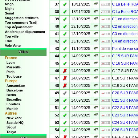
✓
Mega
37
18/11/2025
C La Belle R
Night
✓
38
18/11/2025
C La Belle R
Serial
Suggestion attributs
✓
39
13/10/2025
C1 en directio
Top commune Tradi
✓
40
13/10/2025
C2 en directio
Top département
Ancêtre par département
✓
41
13/10/2025
C3 en directio
Top ville
✓
Trail
42
13/10/2025
C4 en directio
Voie Verte
✓
43
11/10/2025
Point de vue s
Villes
✓
44
14/09/2025
C 15 SUR PA
France
Lyon
✓
45
14/09/2025
C 16 SUR PA
Marseille
✗
46
14/09/2025
C 17 SUR PA
Paris
Toulouse
✗
47
14/09/2025
C18 SUR PA
Europe
✗
48
14/09/2025
C19 SUR PA
Amsterdam
Barcelone
✓
49
14/09/2025
C20 SUR PA
Berlin
Bruxelles
✓
50
14/09/2025
C21 SUR PA
Londres
✓
51
14/09/2025
C22 SUR PA
Munich
Autres
✓
52
14/09/2025
C23 SUR PA
New York
✓
53
14/09/2025
C24 SUR PA
Seattle HQ
Séoul
✓
54
14/09/2025
C26 SUR PA
Tokyo
✗
55
14/09/2025
Belle vue sur