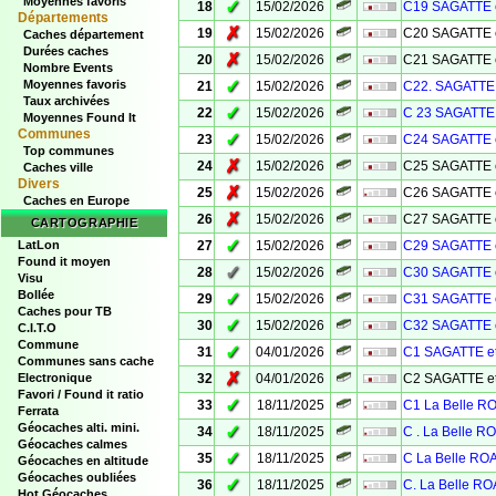
Moyennes favoris
✓
18
15/02/2026
C19 SAGATTE 
Départements
✗
19
15/02/2026
C20 SAGATTE 
Caches département
Durées caches
✗
20
15/02/2026
C21 SAGATTE 
Nombre Events
✓
Moyennes favoris
21
15/02/2026
C22. SAGATTE 
Taux archivées
✓
22
15/02/2026
C 23 SAGATTE 
Moyennes Found It
Communes
✓
23
15/02/2026
C24 SAGATTE 
Top communes
✗
24
15/02/2026
C25 SAGATTE 
Caches ville
Divers
✗
25
15/02/2026
C26 SAGATTE 
Caches en Europe
✗
26
15/02/2026
C27 SAGATTE 
CARTOGRAPHIE
✓
LatLon
27
15/02/2026
C29 SAGATTE 
Found it moyen
✓
28
15/02/2026
C30 SAGATTE 
Visu
Bollée
✓
29
15/02/2026
C31 SAGATTE 
Caches pour TB
✓
30
15/02/2026
C32 SAGATTE 
C.I.T.O
Commune
✓
31
04/01/2026
C1 SAGATTE e
Communes sans cache
✗
Electronique
32
04/01/2026
C2 SAGATTE e
Favori / Found it ratio
✓
33
18/11/2025
C1 La Belle 
Ferrata
Géocaches alti. mini.
✓
34
18/11/2025
C . La Belle 
Géocaches calmes
✓
35
18/11/2025
C La Belle R
Géocaches en altitude
Géocaches oubliées
✓
36
18/11/2025
C. La Belle R
Hot Géocaches