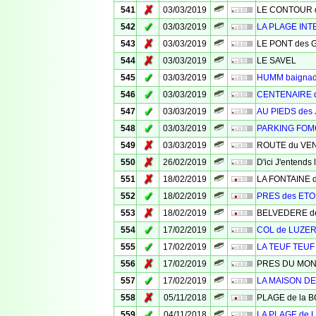
✗
541
03/03/2019
LE CONTOUR des
✓
542
03/03/2019
LA PLAGE INT
✗
543
03/03/2019
LE PONT des 
✗
544
03/03/2019
LE SAVEL
✓
545
03/03/2019
HUMM baigna
✓
546
03/03/2019
CENTENAIRE 
✓
547
03/03/2019
AU PIEDS des
✓
548
03/03/2019
PARKING FO
✗
549
03/03/2019
ROUTE du VE
✗
550
26/02/2019
D'ici J'entend
✗
551
18/02/2019
LA FONTAINE 
✓
552
18/02/2019
PRES des ETO
✗
553
18/02/2019
BELVEDERE d
✓
554
17/02/2019
COL de LUZE
✓
555
17/02/2019
LA TEUF TEUF
✗
556
17/02/2019
PRES DU MO
✓
557
17/02/2019
LA MAISON D
✗
558
05/11/2018
PLAGE de la 
✓
559
04/11/2018
LA PLAGE de 