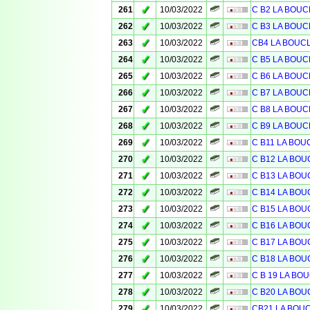
✓
261
10/03/2022
C B2 LA BOUC
✓
262
10/03/2022
C B3 LA BOUC
✓
263
10/03/2022
CB4 LA BOUC
✓
264
10/03/2022
C B5 LA BOUC
✓
265
10/03/2022
C B6 LA BOUC
✓
266
10/03/2022
C B7 LA BOUC
✓
267
10/03/2022
C B8 LA BOUC
✓
268
10/03/2022
C B9 LA BOUC
✓
269
10/03/2022
C B11 LA BOU
✓
270
10/03/2022
C B12 LA BOU
✓
271
10/03/2022
C B13 LA BOU
✓
272
10/03/2022
C B14 LA BOU
✓
273
10/03/2022
C B15 LA BOU
✓
274
10/03/2022
C B16 LA BOU
✓
275
10/03/2022
C B17 LA BOU
✓
276
10/03/2022
C B18 LA BOU
✓
277
10/03/2022
C B 19 LA BO
✓
278
10/03/2022
C B20 LA BOU
✓
279
10/03/2022
CB21 LA BOU