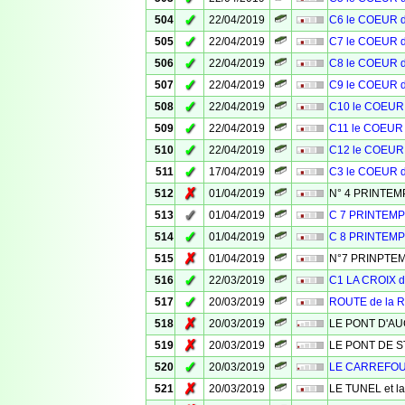
✓
504
22/04/2019
C6 le COEUR 
✓
505
22/04/2019
C7 le COEUR 
✓
506
22/04/2019
C8 le COEUR 
✓
507
22/04/2019
C9 le COEUR 
✓
508
22/04/2019
C10 le COEUR
✓
509
22/04/2019
C11 le COEUR
✓
510
22/04/2019
C12 le COEUR
✓
511
17/04/2019
C3 le COEUR 
✗
512
01/04/2019
N° 4 PRINTE
✓
513
01/04/2019
C 7 PRINTEM
✓
514
01/04/2019
C 8 PRINTEM
✗
515
01/04/2019
N°7 PRINPTE
✓
516
22/03/2019
C1 LA CROIX 
✓
517
20/03/2019
ROUTE de la
✗
518
20/03/2019
LE PONT D'A
✗
519
20/03/2019
LE PONT DE S
✓
520
20/03/2019
LE CARREFO
✗
521
20/03/2019
LE TUNEL et l