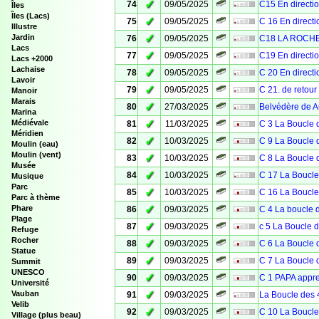
✓
74
09/05/2025
C15 En direct
Îles
Îles (Lacs)
✓
75
09/05/2025
C 16 En direc
Illustre
✓
Jardin
76
09/05/2025
C18 LA ROCH
Lacs
✓
77
09/05/2025
C19 En direct
Lacs +2000
Lachaise
✓
78
09/05/2025
C 20 En direc
Lavoir
✓
79
09/05/2025
C 21. de retou
Manoir
Marais
✓
80
27/03/2025
Belvédère de 
Marina
✓
Médiévale
81
11/03/2025
C 3 La Boucle 
Méridien
✓
82
10/03/2025
C 9 La Boucle 
Moulin (eau)
Moulin (vent)
✓
83
10/03/2025
C 8 La Boucle 
Musée
✓
84
10/03/2025
C 17 La Boucle
Musique
Parc
✓
85
10/03/2025
C 16 La Boucle
Parc à thème
✓
Phare
86
09/03/2025
C 4 La boucle 
Plage
✓
87
09/03/2025
c 5 La Boucle 
Refuge
Rocher
✓
88
09/03/2025
C 6 La Boucle 
Statue
✓
89
09/03/2025
C 7 La Boucle 
Summit
UNESCO
✓
90
09/03/2025
C 1 PAPA appre
Université
✓
Vauban
91
09/03/2025
La Boucle des 
Velib
✓
92
09/03/2025
C 10 La Boucle
Village (plus beau)