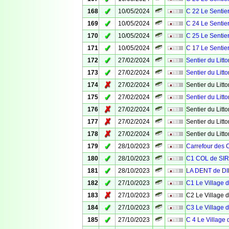
✓
168
10/05/2024
C 22 Le Sentier
✓
169
10/05/2024
C 24 Le Sentier
✓
170
10/05/2024
C 25 Le Sentier
✓
171
10/05/2024
C 17 Le Sentier
✓
172
27/02/2024
Sentier du Litto
✓
173
27/02/2024
Sentier du Litto
✗
174
27/02/2024
Sentier du Litto
✓
175
27/02/2024
Sentier du Litto
✗
176
27/02/2024
Sentier du Litto
✗
177
27/02/2024
Sentier du Litto
✗
178
27/02/2024
Sentier du Litto
✓
179
28/10/2023
Carrefour des 
✓
180
28/10/2023
C1 COL de SI
✓
181
28/10/2023
LA DENT de DI
✓
182
27/10/2023
C1 Le Village 
✗
183
27/10/2023
C2 Le Village 
✓
184
27/10/2023
C3 Le Village 
✓
185
27/10/2023
C 4 Le Village