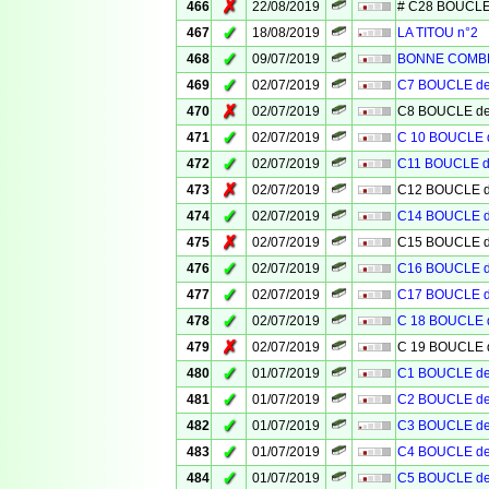
✗
466
22/08/2019
# C28 BOUCLE
✓
467
18/08/2019
LA TITOU n°2
✓
468
09/07/2019
BONNE COMB
✓
469
02/07/2019
C7 BOUCLE d
✗
470
02/07/2019
C8 BOUCLE d
✓
471
02/07/2019
C 10 BOUCLE
✓
472
02/07/2019
C11 BOUCLE 
✗
473
02/07/2019
C12 BOUCLE 
✓
474
02/07/2019
C14 BOUCLE 
✗
475
02/07/2019
C15 BOUCLE 
✓
476
02/07/2019
C16 BOUCLE 
✓
477
02/07/2019
C17 BOUCLE 
✓
478
02/07/2019
C 18 BOUCLE
✗
479
02/07/2019
C 19 BOUCLE
✓
480
01/07/2019
C1 BOUCLE d
✓
481
01/07/2019
C2 BOUCLE d
✓
482
01/07/2019
C3 BOUCLE d
✓
483
01/07/2019
C4 BOUCLE d
✓
484
01/07/2019
C5 BOUCLE d