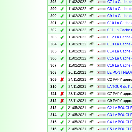
✓
298
11/02/2022
C7 La Cache de
✓
299
11/02/2022
C8 La Cache de
✓
300
11/02/2022
C9 La Cache de
✓
301
11/02/2022
C10 La Cache 
✓
302
11/02/2022
C11 La Cache d
✓
303
11/02/2022
C12 La Cache 
✓
304
11/02/2022
C13 La Cache 
✓
305
11/02/2022
C14 La Cache 
✓
306
11/02/2022
C15 La Cache 
✓
307
11/02/2022
C16 La Cache 
✓
308
26/11/2021
LE PONT NEUF
✗
309
24/11/2021
C2 PAPY appr
✓
310
24/11/2021
LA TOUR de 
✗
311
23/11/2021
C7 PAPY appr
✗
312
23/11/2021
C9 PAPY appr
✓
313
21/05/2021
C2 LA BOUCL
✓
314
21/05/2021
C3 LA BOUCL
✓
315
21/05/2021
C4 LA BOUCL
✓
316
21/05/2021
C5 LA BOUCL