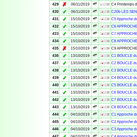
✗
429
06/11/2019
C4 Printemps 
✓
430
06/11/2019
C20b LES SEN
✓
431
15/10/2019
C5 Approche 
✓
432
15/10/2019
C6 APPROCHE
✓
433
15/10/2019
C7 APPROCHE
✓
434
15/10/2019
C8 APPROCHE
✗
435
15/10/2019
C9 APPROCHE
✓
436
13/10/2019
C1 BOUCLE d
✓
437
13/10/2019
C2 BOUCLE d
✓
438
13/10/2019
C3 BOUCLE d
✓
439
13/10/2019
C4 BOUCLE d
✓
440
13/10/2019
C5 BOUCLE d
✓
441
13/10/2019
C6 BOUCLE d
✓
442
13/10/2019
C7 BOUCLE d
✓
443
13/10/2019
C8 BOUCLE d
✓
444
04/10/2019
C1 Approche 
✓
445
04/10/2019
C2 Approche 
✓
446
04/10/2019
C3 Approche 
✓
447
04/10/2019
C4 Approche 