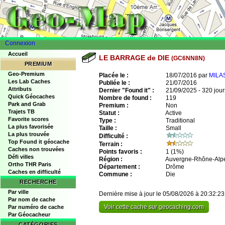
Connexion
Accueil
LE BARRAGE de DIE
(GC6NN8N)
PREMIUM
Geo-Premium
Placée le :
18/07/2016 par
MILA
Les Lab Caches
Publiée le :
21/07/2016
Attributs
Dernier "Found it" :
21/09/2025 - 320 jour
Quick Géocaches
Nombre de found :
119
Park and Grab
Premium :
Non
Trajets TB
Statut :
Active
Favorite scores
Type :
Traditional
La plus favorisée
Taille :
Small
La plus trouvée
Difficulté :
Top Found it géocache
Terrain :
Caches non trouvées
Points favoris :
1
(1%)
Défi villes
Région :
Auvergne-Rhône-Alp
Ortho THR Paris
Département :
Drôme
Caches en difficulté
Commune :
Die
RECHERCHE
Par ville
Dernière mise à jour le 05/08/2026 à 20:32:23
Par nom de cache
Voir cette cache sur geocaching.com
Par numéro de cache
Par Géocacheur
CATÉGORIES