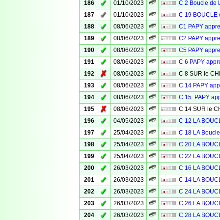
✓
186
01/10/2023
C 2 Boucle de 
✓
187
01/10/2023
C 19 BOUCLE d
✓
188
08/06/2023
C1 PAPY appr
✓
189
08/06/2023
C2 PAPY appr
✓
190
08/06/2023
C5 PAPY appr
✓
191
08/06/2023
C 6 PAPY app
✗
192
08/06/2023
C 8 SUR le 
✓
193
08/06/2023
C 14 PAPY ap
✓
194
08/06/2023
C 15. PAPY ap
✗
195
08/06/2023
C 14 SUR le
✓
196
04/05/2023
C 12 LA BOU
✓
197
25/04/2023
C 18 LA Bouc
✓
198
25/04/2023
C 20 LA BOU
✓
199
25/04/2023
C 22 LA BOU
✓
200
26/03/2023
C 16 LA BOU
✓
201
26/03/2023
C 14 LA BOU
✓
202
26/03/2023
C 24 LA BOU
✓
203
26/03/2023
C 26 LA BOU
✓
204
26/03/2023
C 28 LA BOU