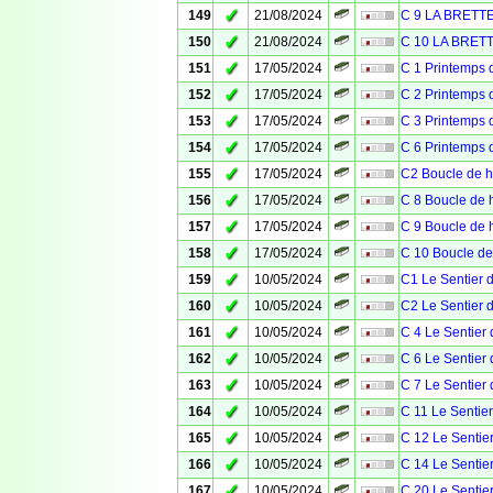
✓
149
21/08/2024
C 9 LA BRETT
✓
150
21/08/2024
C 10 LA BRET
✓
151
17/05/2024
C 1 Printemps 
✓
152
17/05/2024
C 2 Printemps 
✓
153
17/05/2024
C 3 Printemps
✓
154
17/05/2024
C 6 Printemps 
✓
155
17/05/2024
C2 Boucle de h
✓
156
17/05/2024
C 8 Boucle de h
✓
157
17/05/2024
C 9 Boucle de h
✓
158
17/05/2024
C 10 Boucle de
✓
159
10/05/2024
C1 Le Sentier d
✓
160
10/05/2024
C2 Le Sentier d
✓
161
10/05/2024
C 4 Le Sentier 
✓
162
10/05/2024
C 6 Le Sentier 
✓
163
10/05/2024
C 7 Le Sentier 
✓
164
10/05/2024
C 11 Le Sentier
✓
165
10/05/2024
C 12 Le Sentier
✓
166
10/05/2024
C 14 Le Sentier
✓
167
10/05/2024
C 20 Le Sentier