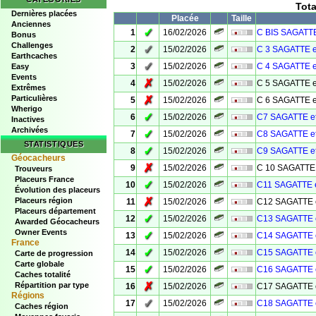
Tot
Dernières placées
Placée
Taille
Anciennes
✓
1
16/02/2026
C BIS SAGATTE
Bonus
Challenges
✓
2
15/02/2026
C 3 SAGATTE e
Earthcaches
✓
3
15/02/2026
C 4 SAGATTE e
Easy
Events
✗
4
15/02/2026
C 5 SAGATTE e
Extrêmes
Particulières
✗
5
15/02/2026
C 6 SAGATTE e
Wherigo
✓
6
15/02/2026
C7 SAGATTE e
Inactives
Archivées
✓
7
15/02/2026
C8 SAGATTE e
STATISTIQUES
✓
8
15/02/2026
C9 SAGATTE e
Géocacheurs
✗
9
15/02/2026
C 10 SAGATTE 
Trouveurs
Placeurs France
✓
10
15/02/2026
C11 SAGATTE 
Évolution des placeurs
✗
Placeurs région
11
15/02/2026
C12 SAGATTE 
Placeurs département
✓
12
15/02/2026
C13 SAGATTE 
Awarded Géocacheurs
Owner Events
✓
13
15/02/2026
C14 SAGATTE 
France
✓
14
15/02/2026
C15 SAGATTE 
Carte de progression
Carte globale
✓
15
15/02/2026
C16 SAGATTE 
Caches totalité
✗
Répartition par type
16
15/02/2026
C17 SAGATTE 
Régions
✓
17
15/02/2026
C18 SAGATTE 
Caches région