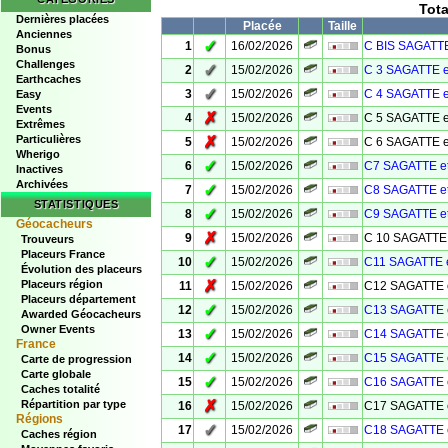
Tot
Dernières placées
Placée
Taille
Anciennes
✓
1
16/02/2026
C BIS SAGATTE
Bonus
Challenges
✓
2
15/02/2026
C 3 SAGATTE e
Earthcaches
✓
3
15/02/2026
C 4 SAGATTE e
Easy
Events
✗
4
15/02/2026
C 5 SAGATTE e
Extrêmes
Particulières
✗
5
15/02/2026
C 6 SAGATTE e
Wherigo
✓
6
15/02/2026
C7 SAGATTE e
Inactives
Archivées
✓
7
15/02/2026
C8 SAGATTE e
STATISTIQUES
✓
8
15/02/2026
C9 SAGATTE e
Géocacheurs
✗
9
15/02/2026
C 10 SAGATTE 
Trouveurs
Placeurs France
✓
10
15/02/2026
C11 SAGATTE 
Évolution des placeurs
✗
Placeurs région
11
15/02/2026
C12 SAGATTE 
Placeurs département
✓
12
15/02/2026
C13 SAGATTE 
Awarded Géocacheurs
Owner Events
✓
13
15/02/2026
C14 SAGATTE 
France
✓
14
15/02/2026
C15 SAGATTE 
Carte de progression
Carte globale
✓
15
15/02/2026
C16 SAGATTE 
Caches totalité
✗
Répartition par type
16
15/02/2026
C17 SAGATTE 
Régions
✓
17
15/02/2026
C18 SAGATTE 
Caches région