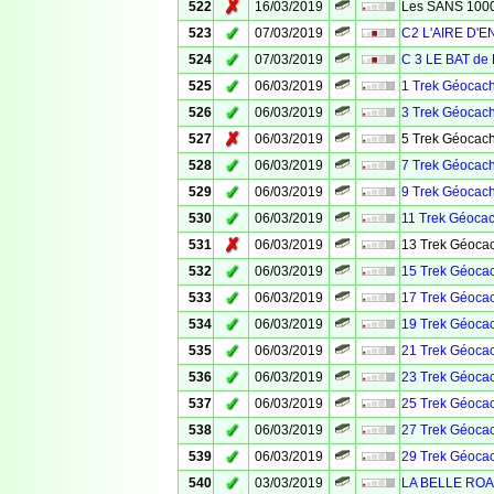
✗
522
16/03/2019
Les SANS 100
✓
523
07/03/2019
C2 L'AIRE D'
✓
524
07/03/2019
C 3 LE BAT de 
✓
525
06/03/2019
1 Trek Géocach
✓
526
06/03/2019
3 Trek Géocach
✗
527
06/03/2019
5 Trek Géocach
✓
528
06/03/2019
7 Trek Géocach
✓
529
06/03/2019
9 Trek Géocach
✓
530
06/03/2019
11 Trek Géocac
✗
531
06/03/2019
13 Trek Géocac
✓
532
06/03/2019
15 Trek Géocac
✓
533
06/03/2019
17 Trek Géocac
✓
534
06/03/2019
19 Trek Géocac
✓
535
06/03/2019
21 Trek Géocac
✓
536
06/03/2019
23 Trek Géocac
✓
537
06/03/2019
25 Trek Géocac
✓
538
06/03/2019
27 Trek Géocac
✓
539
06/03/2019
29 Trek Géocac
✓
540
03/03/2019
LA BELLE ROA