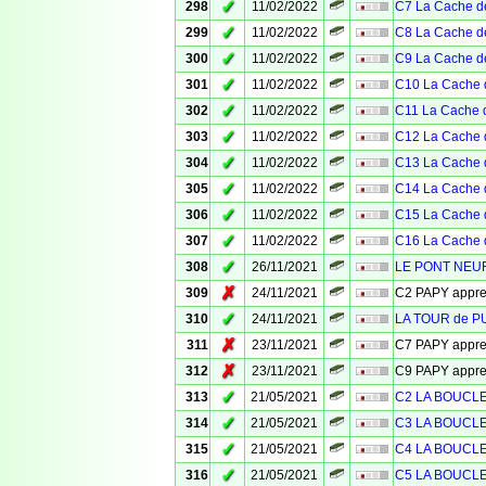
✓
298
11/02/2022
C7 La Cache de
✓
299
11/02/2022
C8 La Cache de
✓
300
11/02/2022
C9 La Cache de
✓
301
11/02/2022
C10 La Cache 
✓
302
11/02/2022
C11 La Cache d
✓
303
11/02/2022
C12 La Cache 
✓
304
11/02/2022
C13 La Cache 
✓
305
11/02/2022
C14 La Cache 
✓
306
11/02/2022
C15 La Cache 
✓
307
11/02/2022
C16 La Cache 
✓
308
26/11/2021
LE PONT NEUF
✗
309
24/11/2021
C2 PAPY appr
✓
310
24/11/2021
LA TOUR de 
✗
311
23/11/2021
C7 PAPY appr
✗
312
23/11/2021
C9 PAPY appr
✓
313
21/05/2021
C2 LA BOUCL
✓
314
21/05/2021
C3 LA BOUCL
✓
315
21/05/2021
C4 LA BOUCL
✓
316
21/05/2021
C5 LA BOUCL