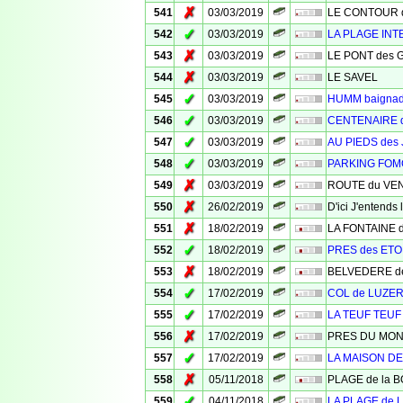
✗
541
03/03/2019
LE CONTOUR des
✓
542
03/03/2019
LA PLAGE INT
✗
543
03/03/2019
LE PONT des 
✗
544
03/03/2019
LE SAVEL
✓
545
03/03/2019
HUMM baigna
✓
546
03/03/2019
CENTENAIRE 
✓
547
03/03/2019
AU PIEDS des
✓
548
03/03/2019
PARKING FO
✗
549
03/03/2019
ROUTE du VE
✗
550
26/02/2019
D'ici J'entend
✗
551
18/02/2019
LA FONTAINE 
✓
552
18/02/2019
PRES des ETO
✗
553
18/02/2019
BELVEDERE d
✓
554
17/02/2019
COL de LUZE
✓
555
17/02/2019
LA TEUF TEUF
✗
556
17/02/2019
PRES DU MO
✓
557
17/02/2019
LA MAISON D
✗
558
05/11/2018
PLAGE de la 
✓
559
04/11/2018
LA PLAGE de 