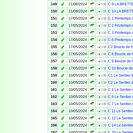
✓
149
21/08/2024
C 9 LA BRETT
✓
150
21/08/2024
C 10 LA BRET
✓
151
17/05/2024
C 1 Printemps 
✓
152
17/05/2024
C 2 Printemps 
✓
153
17/05/2024
C 3 Printemps
✓
154
17/05/2024
C 6 Printemps 
✓
155
17/05/2024
C2 Boucle de h
✓
156
17/05/2024
C 8 Boucle de h
✓
157
17/05/2024
C 9 Boucle de h
✓
158
17/05/2024
C 10 Boucle de
✓
159
10/05/2024
C1 Le Sentier d
✓
160
10/05/2024
C2 Le Sentier d
✓
161
10/05/2024
C 4 Le Sentier 
✓
162
10/05/2024
C 6 Le Sentier 
✓
163
10/05/2024
C 7 Le Sentier 
✓
164
10/05/2024
C 11 Le Sentier
✓
165
10/05/2024
C 12 Le Sentier
✓
166
10/05/2024
C 14 Le Sentier
✓
167
10/05/2024
C 20 Le Sentier