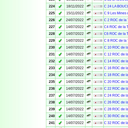
✓
224
18/11/2022
C 24 LA BOU
✓
225
15/11/2022
C 9 Les Mines 
✓
226
24/07/2022
C 2 ROC de l
✓
227
14/07/2022
C4 ROC de la
✓
228
14/07/2022
C6 ROC de la
✓
229
14/07/2022
C 8 ROC de l
✓
230
14/07/2022
C 10 ROC de 
✓
231
14/07/2022
C 12 ROC de 
✓
232
14/07/2022
C 14 ROC de 
✓
233
14/07/2022
C 16 ROC de 
✓
234
14/07/2022
C 18 ROC de 
✓
235
14/07/2022
C 20 ROC de 
✓
236
14/07/2022
C 22 ROC de 
✓
237
14/07/2022
C 24 ROC de 
✓
238
14/07/2022
C 26 ROC de 
✓
239
14/07/2022
C 28 ROC de 
✓
240
14/07/2022
C 30 ROC de 
✓
241
14/07/2022
C 32 ROC de 