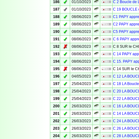
✓
186
01/10/2023
C 2 Boucle de 
✓
187
01/10/2023
C 19 BOUCLE d
✓
188
08/06/2023
C1 PAPY appr
✓
189
08/06/2023
C2 PAPY appr
✓
190
08/06/2023
C5 PAPY appr
✓
191
08/06/2023
C 6 PAPY app
✗
192
08/06/2023
C 8 SUR le 
✓
193
08/06/2023
C 14 PAPY ap
✓
194
08/06/2023
C 15. PAPY ap
✗
195
08/06/2023
C 14 SUR le
✓
196
04/05/2023
C 12 LA BOU
✓
197
25/04/2023
C 18 LA Bouc
✓
198
25/04/2023
C 20 LA BOU
✓
199
25/04/2023
C 22 LA BOU
✓
200
26/03/2023
C 16 LA BOU
✓
201
26/03/2023
C 14 LA BOU
✓
202
26/03/2023
C 24 LA BOU
✓
203
26/03/2023
C 26 LA BOU
✓
204
26/03/2023
C 28 LA BOU