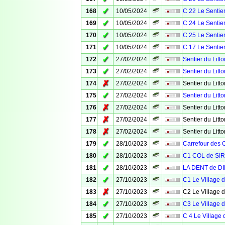
✓
168
10/05/2024
C 22 Le Sentier
✓
169
10/05/2024
C 24 Le Sentier
✓
170
10/05/2024
C 25 Le Sentier
✓
171
10/05/2024
C 17 Le Sentier
✓
172
27/02/2024
Sentier du Litto
✓
173
27/02/2024
Sentier du Litto
✗
174
27/02/2024
Sentier du Litto
✓
175
27/02/2024
Sentier du Litto
✗
176
27/02/2024
Sentier du Litto
✗
177
27/02/2024
Sentier du Litto
✗
178
27/02/2024
Sentier du Litto
✓
179
28/10/2023
Carrefour des 
✓
180
28/10/2023
C1 COL de SI
✓
181
28/10/2023
LA DENT de DI
✓
182
27/10/2023
C1 Le Village 
✗
183
27/10/2023
C2 Le Village 
✓
184
27/10/2023
C3 Le Village 
✓
185
27/10/2023
C 4 Le Village