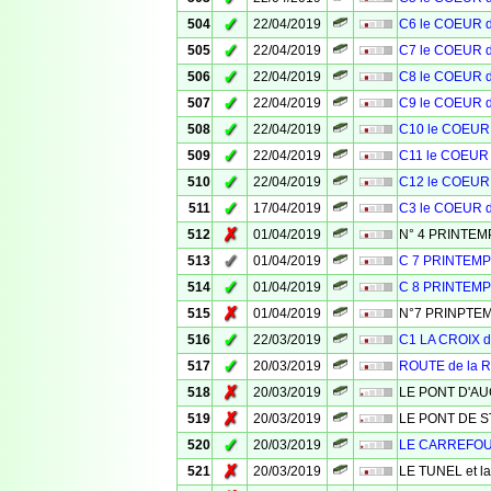
✓
504
22/04/2019
C6 le COEUR 
✓
505
22/04/2019
C7 le COEUR 
✓
506
22/04/2019
C8 le COEUR 
✓
507
22/04/2019
C9 le COEUR 
✓
508
22/04/2019
C10 le COEUR
✓
509
22/04/2019
C11 le COEUR
✓
510
22/04/2019
C12 le COEUR
✓
511
17/04/2019
C3 le COEUR 
✗
512
01/04/2019
N° 4 PRINTE
✓
513
01/04/2019
C 7 PRINTEM
✓
514
01/04/2019
C 8 PRINTEM
✗
515
01/04/2019
N°7 PRINPTE
✓
516
22/03/2019
C1 LA CROIX 
✓
517
20/03/2019
ROUTE de la
✗
518
20/03/2019
LE PONT D'A
✗
519
20/03/2019
LE PONT DE S
✓
520
20/03/2019
LE CARREFO
✗
521
20/03/2019
LE TUNEL et l