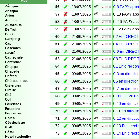
POI
✓
Aéroport
56
18/07/2025
C 8 PAPY app
Antique
✗
57
18/07/2025
C 10 PAPY ap
Arbre
Archéo
✗
58
18/07/2025
C. 16 PAPY a
Autoroute
✗
59
18/07/2025
C 12 PAPY ap
Beffroi
Bunker
✓
60
21/06/2025
C2 En DIRECT
Camping
✓
Cap
61
21/06/2025
C4 En DIRECT
Cascades
✓
62
21/06/2025
C 6 En DIREC
Cavité
Cathédrale
✓
63
21/06/2025
C8 En DIREC 
Centroide
✓
64
09/05/2025
C1 En directi
Chappe
Chapelle
✓
65
09/05/2025
C 3 en directi
Château
✓
Château d'eau
66
09/05/2025
C5 en directi
Cistercien
✓
67
09/05/2025
C 7 en directi
Cirque
Cité
✓
68
09/05/2025
C 9 COL VILL
Col
✓
69
09/05/2025
C 10 en direct
Eoliennes
Equestre
✓
70
09/05/2025
C 11 en direct
Fontaines
✓
Gares
71
09/05/2025
C 12 en direct
Géodésique
✓
72
09/05/2025
C 13 En direc
Golf
Hôtel
✓
73
09/05/2025
C 14 En direc
Hôtel particulier