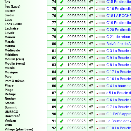
✓
74
09/05/2025
C15 En direct
Îles
Îles (Lacs)
✓
75
09/05/2025
C 16 En direc
Illustre
✓
Jardin
76
09/05/2025
C18 LA ROCH
Lacs
✓
77
09/05/2025
C19 En direct
Lacs +2000
Lachaise
✓
78
09/05/2025
C 20 En direc
Lavoir
✓
79
09/05/2025
C 21. de retou
Manoir
Marais
✓
80
27/03/2025
Belvédère de 
Marina
✓
Médiévale
81
11/03/2025
C 3 La Boucle 
Méridien
✓
82
10/03/2025
C 9 La Boucle 
Moulin (eau)
Moulin (vent)
✓
83
10/03/2025
C 8 La Boucle 
Musée
✓
84
10/03/2025
C 17 La Boucle
Musique
Parc
✓
85
10/03/2025
C 16 La Boucle
Parc à thème
✓
Phare
86
09/03/2025
C 4 La boucle 
Plage
✓
87
09/03/2025
c 5 La Boucle 
Refuge
Rocher
✓
88
09/03/2025
C 6 La Boucle 
Statue
✓
89
09/03/2025
C 7 La Boucle 
Summit
UNESCO
✓
90
09/03/2025
C 1 PAPA appre
Université
✓
Vauban
91
09/03/2025
La Boucle des 
Velib
✓
92
09/03/2025
C 10 La Boucle
Village (plus beau)