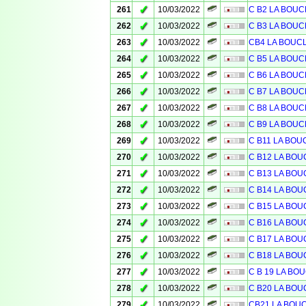
✓
261
10/03/2022
C B2 LA BOUC
✓
262
10/03/2022
C B3 LA BOUC
✓
263
10/03/2022
CB4 LA BOUC
✓
264
10/03/2022
C B5 LA BOUC
✓
265
10/03/2022
C B6 LA BOUC
✓
266
10/03/2022
C B7 LA BOUC
✓
267
10/03/2022
C B8 LA BOUC
✓
268
10/03/2022
C B9 LA BOUC
✓
269
10/03/2022
C B11 LA BOU
✓
270
10/03/2022
C B12 LA BOU
✓
271
10/03/2022
C B13 LA BOU
✓
272
10/03/2022
C B14 LA BOU
✓
273
10/03/2022
C B15 LA BOU
✓
274
10/03/2022
C B16 LA BOU
✓
275
10/03/2022
C B17 LA BOU
✓
276
10/03/2022
C B18 LA BOU
✓
277
10/03/2022
C B 19 LA BO
✓
278
10/03/2022
C B20 LA BOU
✓
279
10/03/2022
CB21 LA BOU