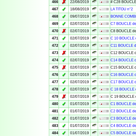
✗
466
22/08/2019
# C28 BOUCLE
✓
467
18/08/2019
LA TITOU n°2
✓
468
09/07/2019
BONNE COMB
✓
469
02/07/2019
C7 BOUCLE d
✗
470
02/07/2019
C8 BOUCLE d
✓
471
02/07/2019
C 10 BOUCLE
✓
472
02/07/2019
C11 BOUCLE 
✗
473
02/07/2019
C12 BOUCLE 
✓
474
02/07/2019
C14 BOUCLE 
✗
475
02/07/2019
C15 BOUCLE 
✓
476
02/07/2019
C16 BOUCLE 
✓
477
02/07/2019
C17 BOUCLE 
✓
478
02/07/2019
C 18 BOUCLE
✗
479
02/07/2019
C 19 BOUCLE
✓
480
01/07/2019
C1 BOUCLE d
✓
481
01/07/2019
C2 BOUCLE d
✓
482
01/07/2019
C3 BOUCLE d
✓
483
01/07/2019
C4 BOUCLE d
✓
484
01/07/2019
C5 BOUCLE d