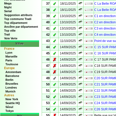
✓
Mega
37
18/11/2025
C La Belle R
Night
✓
38
18/11/2025
C La Belle R
Serial
Suggestion attributs
✓
39
13/10/2025
C1 en directio
Top commune Tradi
✓
40
13/10/2025
C2 en directio
Top département
Ancêtre par département
✓
41
13/10/2025
C3 en directio
Top ville
✓
Trail
42
13/10/2025
C4 en directio
Voie Verte
✓
43
11/10/2025
Point de vue s
Villes
✓
44
14/09/2025
C 15 SUR PA
France
Lyon
✓
45
14/09/2025
C 16 SUR PA
Marseille
✗
46
14/09/2025
C 17 SUR PA
Paris
Toulouse
✗
47
14/09/2025
C18 SUR PA
Europe
✗
48
14/09/2025
C19 SUR PA
Amsterdam
Barcelone
✓
49
14/09/2025
C20 SUR PA
Berlin
Bruxelles
✓
50
14/09/2025
C21 SUR PA
Londres
✓
51
14/09/2025
C22 SUR PA
Munich
Autres
✓
52
14/09/2025
C23 SUR PA
New York
✓
53
14/09/2025
C24 SUR PA
Seattle HQ
Séoul
✓
54
14/09/2025
C26 SUR PA
Tokyo
✗
55
14/09/2025
Belle vue sur