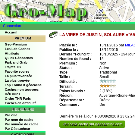
Connexion
Accueil
LA VIREE DE JUSTIN, SOLAURE n°6
PREMIUM
Geo-Premium
Placée le :
13/11/2015 par
MILA
Les Lab Caches
Publiée le :
18/11/2015
Attributs
Dernier "Found it" :
18/10/2025 - 294 jour
Quick Géocaches
Nombre de found :
15
Park and Grab
Premium :
Non
Trajets TB
Statut :
Active
Favorite scores
Type :
Traditional
La plus favorisée
Taille :
Small
La plus trouvée
Difficulté :
Top Found it géocache
Terrain :
Caches non trouvées
Points favoris :
2
(18%)
Défi villes
Région :
Auvergne-Rhône-Alp
Ortho THR Paris
Département :
Drôme
Caches en difficulté
Commune :
Die
RECHERCHE
Par ville
Dernière mise à jour le 08/08/2026 à 23:02:24
Par nom de cache
Voir cette cache sur geocaching.com
Par numéro de cache
Par Géocacheur
CATÉGORIES