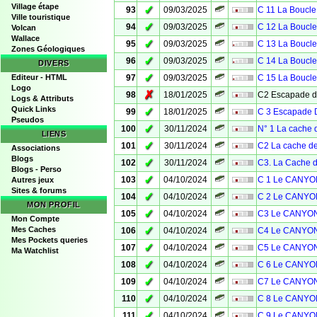
Village étape
✓
93
09/03/2025
C 11 La Boucle
Ville touristique
✓
94
09/03/2025
C 12 La Boucle
Volcan
Wallace
✓
95
09/03/2025
C 13 La Boucle
Zones Géologiques
✓
96
09/03/2025
C 14 La Boucle
DIVERS
✓
Editeur - HTML
97
09/03/2025
C 15 La Boucle
Logo
✗
98
18/01/2025
C2 Escapade 
Logs & Attributs
Quick Links
✓
99
18/01/2025
C 3 Escapade D
Pseudos
✓
100
30/11/2024
N° 1 La cache d
LIENS
✓
101
30/11/2024
C2 La cache d
Associations
Blogs
✓
102
30/11/2024
C3. La Cache 
Blogs - Perso
✓
103
04/10/2024
C 1 Le CANYO
Autres jeux
Sites & forums
✓
104
04/10/2024
C 2 Le CANYO
MON PROFIL
✓
105
04/10/2024
C3 Le CANYON
Mon Compte
✓
Mes Caches
106
04/10/2024
C4 Le CANYON
Mes Pockets queries
✓
107
04/10/2024
C5 Le CANYON
Ma Watchlist
✓
108
04/10/2024
C 6 Le CANYO
✓
109
04/10/2024
C7 Le CANYON
✓
110
04/10/2024
C 8 Le CANYO
✓
111
04/10/2024
C 9 Le CANYO