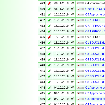
✗
429
06/11/2019
C4 Printemps 
✓
430
06/11/2019
C20b LES SEN
✓
431
15/10/2019
C5 Approche 
✓
432
15/10/2019
C6 APPROCHE
✓
433
15/10/2019
C7 APPROCHE
✓
434
15/10/2019
C8 APPROCHE
✗
435
15/10/2019
C9 APPROCHE
✓
436
13/10/2019
C1 BOUCLE d
✓
437
13/10/2019
C2 BOUCLE d
✓
438
13/10/2019
C3 BOUCLE d
✓
439
13/10/2019
C4 BOUCLE d
✓
440
13/10/2019
C5 BOUCLE d
✓
441
13/10/2019
C6 BOUCLE d
✓
442
13/10/2019
C7 BOUCLE d
✓
443
13/10/2019
C8 BOUCLE d
✓
444
04/10/2019
C1 Approche 
✓
445
04/10/2019
C2 Approche 
✓
446
04/10/2019
C3 Approche 
✓
447
04/10/2019
C4 Approche 