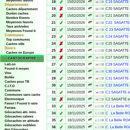
Moyennes favoris
✓
18
15/02/2026
C19 SAGATTE 
Départements
✗
19
15/02/2026
C20 SAGATTE 
Caches département
Durées caches
✗
20
15/02/2026
C21 SAGATTE 
Nombre Events
✓
Moyennes favoris
21
15/02/2026
C22. SAGATTE 
Taux archivées
✓
22
15/02/2026
C 23 SAGATTE 
Moyennes Found It
Communes
✓
23
15/02/2026
C24 SAGATTE 
Top communes
✗
24
15/02/2026
C25 SAGATTE 
Caches ville
Divers
✗
25
15/02/2026
C26 SAGATTE 
Caches en Europe
✗
26
15/02/2026
C27 SAGATTE 
CARTOGRAPHIE
✓
LatLon
27
15/02/2026
C29 SAGATTE 
Found it moyen
✓
28
15/02/2026
C30 SAGATTE 
Visu
Bollée
✓
29
15/02/2026
C31 SAGATTE 
Caches pour TB
✓
30
15/02/2026
C32 SAGATTE 
C.I.T.O
Commune
✓
31
04/01/2026
C1 SAGATTE e
Communes sans cache
✗
Electronique
32
04/01/2026
C2 SAGATTE e
Favori / Found it ratio
✓
33
18/11/2025
C1 La Belle 
Ferrata
Géocaches alti. mini.
✓
34
18/11/2025
C . La Belle 
Géocaches calmes
✓
35
18/11/2025
C La Belle R
Géocaches en altitude
Géocaches oubliées
✓
36
18/11/2025
C. La Belle R
Hot Géocaches