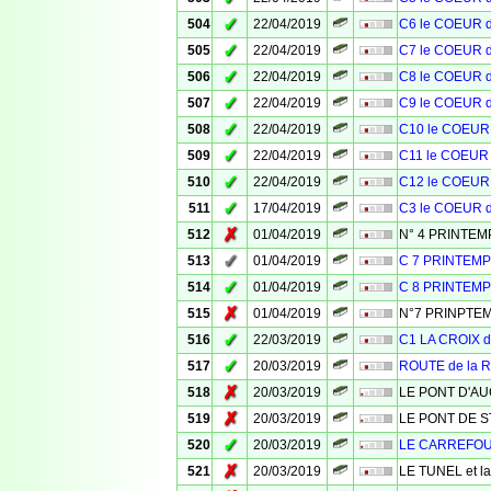
✓
504
22/04/2019
C6 le COEUR 
✓
505
22/04/2019
C7 le COEUR 
✓
506
22/04/2019
C8 le COEUR 
✓
507
22/04/2019
C9 le COEUR 
✓
508
22/04/2019
C10 le COEUR
✓
509
22/04/2019
C11 le COEUR
✓
510
22/04/2019
C12 le COEUR
✓
511
17/04/2019
C3 le COEUR 
✗
512
01/04/2019
N° 4 PRINTE
✓
513
01/04/2019
C 7 PRINTEM
✓
514
01/04/2019
C 8 PRINTEM
✗
515
01/04/2019
N°7 PRINPTE
✓
516
22/03/2019
C1 LA CROIX 
✓
517
20/03/2019
ROUTE de la
✗
518
20/03/2019
LE PONT D'A
✗
519
20/03/2019
LE PONT DE S
✓
520
20/03/2019
LE CARREFO
✗
521
20/03/2019
LE TUNEL et l