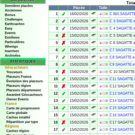
Tot
Dernières placées
Placée
Taille
Anciennes
✓
1
16/02/2026
C BIS SAGATTE
Bonus
Challenges
✓
2
15/02/2026
C 3 SAGATTE e
Earthcaches
✓
3
15/02/2026
C 4 SAGATTE e
Easy
Events
✗
4
15/02/2026
C 5 SAGATTE e
Extrêmes
Particulières
✗
5
15/02/2026
C 6 SAGATTE e
Wherigo
✓
6
15/02/2026
C7 SAGATTE e
Inactives
Archivées
✓
7
15/02/2026
C8 SAGATTE e
STATISTIQUES
✓
8
15/02/2026
C9 SAGATTE e
Géocacheurs
✗
9
15/02/2026
C 10 SAGATTE 
Trouveurs
Placeurs France
✓
10
15/02/2026
C11 SAGATTE 
Évolution des placeurs
✗
Placeurs région
11
15/02/2026
C12 SAGATTE 
Placeurs département
✓
12
15/02/2026
C13 SAGATTE 
Awarded Géocacheurs
Owner Events
✓
13
15/02/2026
C14 SAGATTE 
France
✓
14
15/02/2026
C15 SAGATTE 
Carte de progression
Carte globale
✓
15
15/02/2026
C16 SAGATTE 
Caches totalité
✗
Répartition par type
16
15/02/2026
C17 SAGATTE 
Régions
✓
17
15/02/2026
C18 SAGATTE 
Caches région