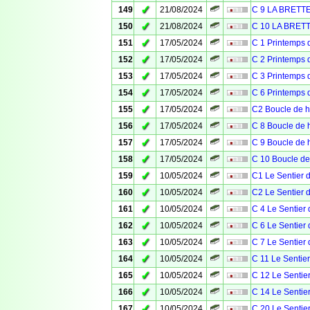
✓
149
21/08/2024
C 9 LA BRETT
✓
150
21/08/2024
C 10 LA BRET
✓
151
17/05/2024
C 1 Printemps 
✓
152
17/05/2024
C 2 Printemps 
✓
153
17/05/2024
C 3 Printemps
✓
154
17/05/2024
C 6 Printemps 
✓
155
17/05/2024
C2 Boucle de h
✓
156
17/05/2024
C 8 Boucle de h
✓
157
17/05/2024
C 9 Boucle de h
✓
158
17/05/2024
C 10 Boucle de
✓
159
10/05/2024
C1 Le Sentier d
✓
160
10/05/2024
C2 Le Sentier d
✓
161
10/05/2024
C 4 Le Sentier 
✓
162
10/05/2024
C 6 Le Sentier 
✓
163
10/05/2024
C 7 Le Sentier 
✓
164
10/05/2024
C 11 Le Sentier
✓
165
10/05/2024
C 12 Le Sentier
✓
166
10/05/2024
C 14 Le Sentier
✓
167
10/05/2024
C 20 Le Sentier