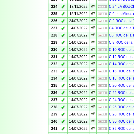
✓
224
18/11/2022
C 24 LA BOU
✓
225
15/11/2022
C 9 Les Mines 
✓
226
24/07/2022
C 2 ROC de l
✓
227
14/07/2022
C4 ROC de la
✓
228
14/07/2022
C6 ROC de la
✓
229
14/07/2022
C 8 ROC de l
✓
230
14/07/2022
C 10 ROC de 
✓
231
14/07/2022
C 12 ROC de 
✓
232
14/07/2022
C 14 ROC de 
✓
233
14/07/2022
C 16 ROC de 
✓
234
14/07/2022
C 18 ROC de 
✓
235
14/07/2022
C 20 ROC de 
✓
236
14/07/2022
C 22 ROC de 
✓
237
14/07/2022
C 24 ROC de 
✓
238
14/07/2022
C 26 ROC de 
✓
239
14/07/2022
C 28 ROC de 
✓
240
14/07/2022
C 30 ROC de 
✓
241
14/07/2022
C 32 ROC de 