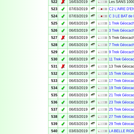
✗
522
16/03/2019
Les SANS 100
✓
523
07/03/2019
C2 L'AIRE D'
✓
524
07/03/2019
C 3 LE BAT de 
✓
525
06/03/2019
1 Trek Géocach
✓
526
06/03/2019
3 Trek Géocach
✗
527
06/03/2019
5 Trek Géocach
✓
528
06/03/2019
7 Trek Géocach
✓
529
06/03/2019
9 Trek Géocach
✓
530
06/03/2019
11 Trek Géocac
✗
531
06/03/2019
13 Trek Géocac
✓
532
06/03/2019
15 Trek Géocac
✓
533
06/03/2019
17 Trek Géocac
✓
534
06/03/2019
19 Trek Géocac
✓
535
06/03/2019
21 Trek Géocac
✓
536
06/03/2019
23 Trek Géocac
✓
537
06/03/2019
25 Trek Géocac
✓
538
06/03/2019
27 Trek Géocac
✓
539
06/03/2019
29 Trek Géocac
✓
540
03/03/2019
LA BELLE ROA