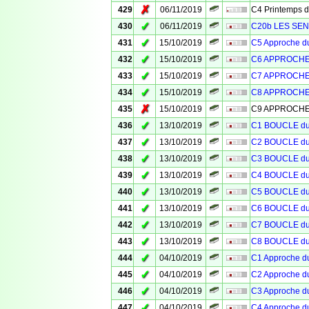
✗
429
06/11/2019
C4 Printemps 
✓
430
06/11/2019
C20b LES SEN
✓
431
15/10/2019
C5 Approche 
✓
432
15/10/2019
C6 APPROCHE
✓
433
15/10/2019
C7 APPROCHE
✓
434
15/10/2019
C8 APPROCHE
✗
435
15/10/2019
C9 APPROCHE
✓
436
13/10/2019
C1 BOUCLE d
✓
437
13/10/2019
C2 BOUCLE d
✓
438
13/10/2019
C3 BOUCLE d
✓
439
13/10/2019
C4 BOUCLE d
✓
440
13/10/2019
C5 BOUCLE d
✓
441
13/10/2019
C6 BOUCLE d
✓
442
13/10/2019
C7 BOUCLE d
✓
443
13/10/2019
C8 BOUCLE d
✓
444
04/10/2019
C1 Approche 
✓
445
04/10/2019
C2 Approche 
✓
446
04/10/2019
C3 Approche 
✓
447
04/10/2019
C4 Approche 