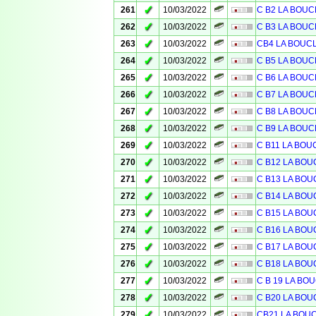
✓
261
10/03/2022
C B2 LA BOUC
✓
262
10/03/2022
C B3 LA BOUC
✓
263
10/03/2022
CB4 LA BOUC
✓
264
10/03/2022
C B5 LA BOUC
✓
265
10/03/2022
C B6 LA BOUC
✓
266
10/03/2022
C B7 LA BOUC
✓
267
10/03/2022
C B8 LA BOUC
✓
268
10/03/2022
C B9 LA BOUC
✓
269
10/03/2022
C B11 LA BOU
✓
270
10/03/2022
C B12 LA BOU
✓
271
10/03/2022
C B13 LA BOU
✓
272
10/03/2022
C B14 LA BOU
✓
273
10/03/2022
C B15 LA BOU
✓
274
10/03/2022
C B16 LA BOU
✓
275
10/03/2022
C B17 LA BOU
✓
276
10/03/2022
C B18 LA BOU
✓
277
10/03/2022
C B 19 LA BO
✓
278
10/03/2022
C B20 LA BOU
✓
279
10/03/2022
CB21 LA BOU