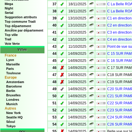
✓
Mega
37
18/11/2025
C La Belle R
Night
✓
38
18/11/2025
C La Belle R
Serial
Suggestion attributs
✓
39
13/10/2025
C1 en directio
Top commune Tradi
✓
40
13/10/2025
C2 en directio
Top département
Ancêtre par département
✓
41
13/10/2025
C3 en directio
Top ville
✓
Trail
42
13/10/2025
C4 en directio
Voie Verte
✓
43
11/10/2025
Point de vue s
Villes
✓
44
14/09/2025
C 15 SUR PA
France
Lyon
✓
45
14/09/2025
C 16 SUR PA
Marseille
✗
46
14/09/2025
C 17 SUR PA
Paris
Toulouse
✗
47
14/09/2025
C18 SUR PA
Europe
✗
48
14/09/2025
C19 SUR PA
Amsterdam
Barcelone
✓
49
14/09/2025
C20 SUR PA
Berlin
Bruxelles
✓
50
14/09/2025
C21 SUR PA
Londres
✓
51
14/09/2025
C22 SUR PA
Munich
Autres
✓
52
14/09/2025
C23 SUR PA
New York
✓
53
14/09/2025
C24 SUR PA
Seattle HQ
Séoul
✓
54
14/09/2025
C26 SUR PA
Tokyo
✗
55
14/09/2025
Belle vue sur