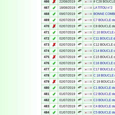
✗
466
22/08/2019
# C28 BOUCLE
✓
467
18/08/2019
LA TITOU n°2
✓
468
09/07/2019
BONNE COMB
✓
469
02/07/2019
C7 BOUCLE d
✗
470
02/07/2019
C8 BOUCLE d
✓
471
02/07/2019
C 10 BOUCLE
✓
472
02/07/2019
C11 BOUCLE 
✗
473
02/07/2019
C12 BOUCLE 
✓
474
02/07/2019
C14 BOUCLE 
✗
475
02/07/2019
C15 BOUCLE 
✓
476
02/07/2019
C16 BOUCLE 
✓
477
02/07/2019
C17 BOUCLE 
✓
478
02/07/2019
C 18 BOUCLE
✗
479
02/07/2019
C 19 BOUCLE
✓
480
01/07/2019
C1 BOUCLE d
✓
481
01/07/2019
C2 BOUCLE d
✓
482
01/07/2019
C3 BOUCLE d
✓
483
01/07/2019
C4 BOUCLE d
✓
484
01/07/2019
C5 BOUCLE d