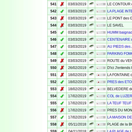
✗
541
03/03/2019
LE CONTOUR des
✓
542
03/03/2019
LA PLAGE INT
✗
543
03/03/2019
LE PONT des 
✗
544
03/03/2019
LE SAVEL
✓
545
03/03/2019
HUMM baigna
✓
546
03/03/2019
CENTENAIRE 
✓
547
03/03/2019
AU PIEDS des
✓
548
03/03/2019
PARKING FO
✗
549
03/03/2019
ROUTE du VE
✗
550
26/02/2019
D'ici J'entend
✗
551
18/02/2019
LA FONTAINE 
✓
552
18/02/2019
PRES des ETO
✗
553
18/02/2019
BELVEDERE d
✓
554
17/02/2019
COL de LUZE
✓
555
17/02/2019
LA TEUF TEUF
✗
556
17/02/2019
PRES DU MO
✓
557
17/02/2019
LA MAISON D
✗
558
05/11/2018
PLAGE de la 
✓
559
04/11/2018
LA PLAGE de 