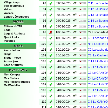
Village étape
✓
93
09/03/2025
C 11 La Boucle
Ville touristique
✓
94
09/03/2025
C 12 La Boucle
Volcan
Wallace
✓
95
09/03/2025
C 13 La Boucle
Zones Géologiques
✓
96
09/03/2025
C 14 La Boucle
DIVERS
✓
Editeur - HTML
97
09/03/2025
C 15 La Boucle
Logo
✗
98
18/01/2025
C2 Escapade 
Logs & Attributs
Quick Links
✓
99
18/01/2025
C 3 Escapade D
Pseudos
✓
100
30/11/2024
N° 1 La cache d
LIENS
✓
101
30/11/2024
C2 La cache d
Associations
Blogs
✓
102
30/11/2024
C3. La Cache 
Blogs - Perso
✓
103
04/10/2024
C 1 Le CANYO
Autres jeux
Sites & forums
✓
104
04/10/2024
C 2 Le CANYO
MON PROFIL
✓
105
04/10/2024
C3 Le CANYON
Mon Compte
✓
Mes Caches
106
04/10/2024
C4 Le CANYON
Mes Pockets queries
✓
107
04/10/2024
C5 Le CANYON
Ma Watchlist
✓
108
04/10/2024
C 6 Le CANYO
✓
109
04/10/2024
C7 Le CANYON
✓
110
04/10/2024
C 8 Le CANYO
✓
111
04/10/2024
C 9 Le CANYO