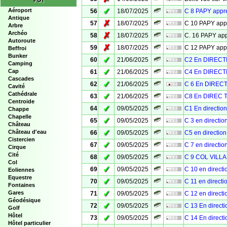
POI
✓
Aéroport
56
18/07/2025
C 8 PAPY app
Antique
✗
57
18/07/2025
C 10 PAPY ap
Arbre
Archéo
✗
58
18/07/2025
C. 16 PAPY a
Autoroute
✗
59
18/07/2025
C 12 PAPY ap
Beffroi
Bunker
✓
60
21/06/2025
C2 En DIRECT
Camping
✓
Cap
61
21/06/2025
C4 En DIRECT
Cascades
✓
62
21/06/2025
C 6 En DIREC
Cavité
Cathédrale
✓
63
21/06/2025
C8 En DIREC 
Centroide
✓
64
09/05/2025
C1 En directi
Chappe
Chapelle
✓
65
09/05/2025
C 3 en directi
Château
✓
Château d'eau
66
09/05/2025
C5 en directi
Cistercien
✓
67
09/05/2025
C 7 en directi
Cirque
Cité
✓
68
09/05/2025
C 9 COL VILL
Col
✓
69
09/05/2025
C 10 en direct
Eoliennes
Equestre
✓
70
09/05/2025
C 11 en direct
Fontaines
✓
Gares
71
09/05/2025
C 12 en direct
Géodésique
✓
72
09/05/2025
C 13 En direc
Golf
Hôtel
✓
73
09/05/2025
C 14 En direc
Hôtel particulier