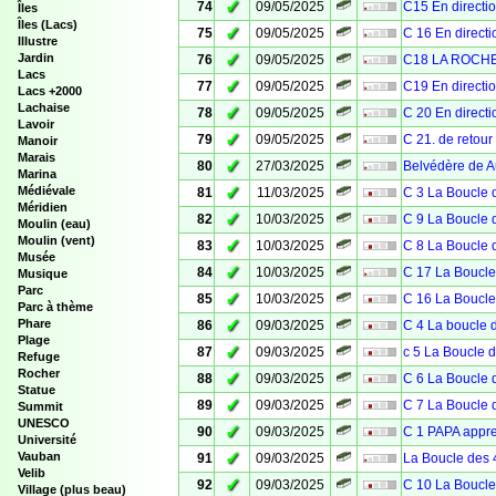
✓
74
09/05/2025
C15 En direct
Îles
Îles (Lacs)
✓
75
09/05/2025
C 16 En direc
Illustre
✓
Jardin
76
09/05/2025
C18 LA ROCH
Lacs
✓
77
09/05/2025
C19 En direct
Lacs +2000
Lachaise
✓
78
09/05/2025
C 20 En direc
Lavoir
✓
79
09/05/2025
C 21. de retou
Manoir
Marais
✓
80
27/03/2025
Belvédère de 
Marina
✓
Médiévale
81
11/03/2025
C 3 La Boucle 
Méridien
✓
82
10/03/2025
C 9 La Boucle 
Moulin (eau)
Moulin (vent)
✓
83
10/03/2025
C 8 La Boucle 
Musée
✓
84
10/03/2025
C 17 La Boucle
Musique
Parc
✓
85
10/03/2025
C 16 La Boucle
Parc à thème
✓
Phare
86
09/03/2025
C 4 La boucle 
Plage
✓
87
09/03/2025
c 5 La Boucle 
Refuge
Rocher
✓
88
09/03/2025
C 6 La Boucle 
Statue
✓
89
09/03/2025
C 7 La Boucle 
Summit
UNESCO
✓
90
09/03/2025
C 1 PAPA appre
Université
✓
Vauban
91
09/03/2025
La Boucle des 
Velib
✓
92
09/03/2025
C 10 La Boucle
Village (plus beau)