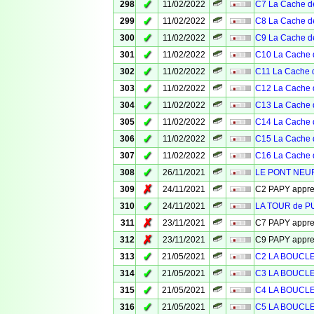
✓
298
11/02/2022
C7 La Cache de
✓
299
11/02/2022
C8 La Cache de
✓
300
11/02/2022
C9 La Cache de
✓
301
11/02/2022
C10 La Cache 
✓
302
11/02/2022
C11 La Cache d
✓
303
11/02/2022
C12 La Cache 
✓
304
11/02/2022
C13 La Cache 
✓
305
11/02/2022
C14 La Cache 
✓
306
11/02/2022
C15 La Cache 
✓
307
11/02/2022
C16 La Cache 
✓
308
26/11/2021
LE PONT NEUF
✗
309
24/11/2021
C2 PAPY appr
✓
310
24/11/2021
LA TOUR de 
✗
311
23/11/2021
C7 PAPY appr
✗
312
23/11/2021
C9 PAPY appr
✓
313
21/05/2021
C2 LA BOUCL
✓
314
21/05/2021
C3 LA BOUCL
✓
315
21/05/2021
C4 LA BOUCL
✓
316
21/05/2021
C5 LA BOUCL