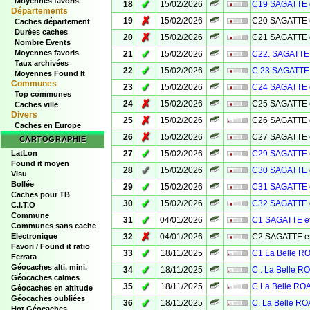
Moyennes favoris
✓
18
15/02/2026
C19 SAGATTE 
Départements
✗
19
15/02/2026
C20 SAGATTE 
Caches département
Durées caches
✗
20
15/02/2026
C21 SAGATTE 
Nombre Events
✓
Moyennes favoris
21
15/02/2026
C22. SAGATTE 
Taux archivées
✓
22
15/02/2026
C 23 SAGATTE 
Moyennes Found It
Communes
✓
23
15/02/2026
C24 SAGATTE 
Top communes
✗
24
15/02/2026
C25 SAGATTE 
Caches ville
Divers
✗
25
15/02/2026
C26 SAGATTE 
Caches en Europe
✗
26
15/02/2026
C27 SAGATTE 
CARTOGRAPHIE
✓
LatLon
27
15/02/2026
C29 SAGATTE 
Found it moyen
✓
28
15/02/2026
C30 SAGATTE 
Visu
Bollée
✓
29
15/02/2026
C31 SAGATTE 
Caches pour TB
✓
30
15/02/2026
C32 SAGATTE 
C.I.T.O
Commune
✓
31
04/01/2026
C1 SAGATTE e
Communes sans cache
✗
Electronique
32
04/01/2026
C2 SAGATTE e
Favori / Found it ratio
✓
33
18/11/2025
C1 La Belle 
Ferrata
Géocaches alti. mini.
✓
34
18/11/2025
C . La Belle 
Géocaches calmes
✓
35
18/11/2025
C La Belle R
Géocaches en altitude
Géocaches oubliées
✓
36
18/11/2025
C. La Belle R
Hot Géocaches