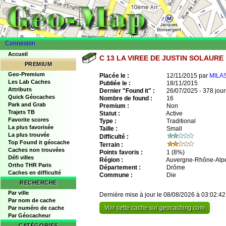
Connexion
Accueil
C 13 LA VIREE DE JUSTIN SOLAURE 
PREMIUM
Geo-Premium
Placée le :
12/11/2015 par
MILA
Les Lab Caches
Publiée le :
18/11/2015
Attributs
Dernier "Found it" :
26/07/2025 - 378 jour
Quick Géocaches
Nombre de found :
16
Park and Grab
Premium :
Non
Trajets TB
Statut :
Active
Favorite scores
Type :
Traditional
La plus favorisée
Taille :
Small
La plus trouvée
Difficulté :
Top Found it géocache
Terrain :
Caches non trouvées
Points favoris :
1
(8%)
Défi villes
Région :
Auvergne-Rhône-Alp
Ortho THR Paris
Département :
Drôme
Caches en difficulté
Commune :
Die
RECHERCHE
Par ville
Dernière mise à jour le 08/08/2026 à 03:02:42
Par nom de cache
Voir cette cache sur geocaching.com
Par numéro de cache
Par Géocacheur
CATÉGORIES