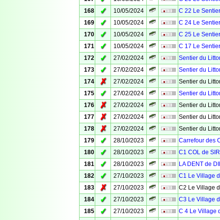
✓
168
10/05/2024
C 22 Le Sentier
✓
169
10/05/2024
C 24 Le Sentier
✓
170
10/05/2024
C 25 Le Sentier
✓
171
10/05/2024
C 17 Le Sentier
✓
172
27/02/2024
Sentier du Litto
✓
173
27/02/2024
Sentier du Litto
✗
174
27/02/2024
Sentier du Litto
✓
175
27/02/2024
Sentier du Litto
✗
176
27/02/2024
Sentier du Litto
✗
177
27/02/2024
Sentier du Litto
✗
178
27/02/2024
Sentier du Litto
✓
179
28/10/2023
Carrefour des 
✓
180
28/10/2023
C1 COL de SI
✓
181
28/10/2023
LA DENT de DI
✓
182
27/10/2023
C1 Le Village 
✗
183
27/10/2023
C2 Le Village 
✓
184
27/10/2023
C3 Le Village 
✓
185
27/10/2023
C 4 Le Village