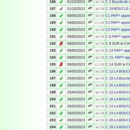
✓
186
01/10/2023
C 2 Boucle de 
✓
187
01/10/2023
C 19 BOUCLE d
✓
188
08/06/2023
C1 PAPY appr
✓
189
08/06/2023
C2 PAPY appr
✓
190
08/06/2023
C5 PAPY appr
✓
191
08/06/2023
C 6 PAPY app
✗
192
08/06/2023
C 8 SUR le 
✓
193
08/06/2023
C 14 PAPY ap
✓
194
08/06/2023
C 15. PAPY ap
✗
195
08/06/2023
C 14 SUR le
✓
196
04/05/2023
C 12 LA BOU
✓
197
25/04/2023
C 18 LA Bouc
✓
198
25/04/2023
C 20 LA BOU
✓
199
25/04/2023
C 22 LA BOU
✓
200
26/03/2023
C 16 LA BOU
✓
201
26/03/2023
C 14 LA BOU
✓
202
26/03/2023
C 24 LA BOU
✓
203
26/03/2023
C 26 LA BOU
✓
204
26/03/2023
C 28 LA BOU