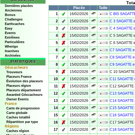
Tot
Dernières placées
Placée
Taille
Anciennes
✓
1
16/02/2026
C BIS SAGATTE
Bonus
Challenges
✓
2
15/02/2026
C 3 SAGATTE e
Earthcaches
✓
3
15/02/2026
C 4 SAGATTE e
Easy
Events
✗
4
15/02/2026
C 5 SAGATTE e
Extrêmes
Particulières
✗
5
15/02/2026
C 6 SAGATTE e
Wherigo
✓
6
15/02/2026
C7 SAGATTE e
Inactives
Archivées
✓
7
15/02/2026
C8 SAGATTE e
STATISTIQUES
✓
8
15/02/2026
C9 SAGATTE e
Géocacheurs
✗
9
15/02/2026
C 10 SAGATTE 
Trouveurs
Placeurs France
✓
10
15/02/2026
C11 SAGATTE 
Évolution des placeurs
✗
Placeurs région
11
15/02/2026
C12 SAGATTE 
Placeurs département
✓
12
15/02/2026
C13 SAGATTE 
Awarded Géocacheurs
Owner Events
✓
13
15/02/2026
C14 SAGATTE 
France
✓
14
15/02/2026
C15 SAGATTE 
Carte de progression
Carte globale
✓
15
15/02/2026
C16 SAGATTE 
Caches totalité
✗
Répartition par type
16
15/02/2026
C17 SAGATTE 
Régions
✓
17
15/02/2026
C18 SAGATTE 
Caches région