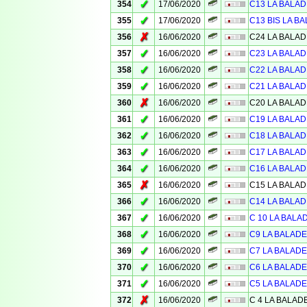
✓
354
17/06/2020
C13 LA BALAD
✓
355
17/06/2020
C13 BIS LA BA
✗
356
16/06/2020
C24 LA BALAD
✓
357
16/06/2020
C23 LA BALAD
✓
358
16/06/2020
C22 LA BALAD
✓
359
16/06/2020
C21 LA BALAD
✗
360
16/06/2020
C20 LA BALAD
✓
361
16/06/2020
C19 LA BALAD
✓
362
16/06/2020
C18 LA BALAD
✓
363
16/06/2020
C17 LA BALAD
✓
364
16/06/2020
C16 LA BALAD
✗
365
16/06/2020
C15 LA BALAD
✓
366
16/06/2020
C14 LA BALAD
✓
367
16/06/2020
C 10 LA BALA
✓
368
16/06/2020
C9 LA BALADE
✓
369
16/06/2020
C7 LA BALADE
✓
370
16/06/2020
C6 LA BALADE
✓
371
16/06/2020
C5 LA BALADE
✗
372
16/06/2020
C 4 LA BALAD