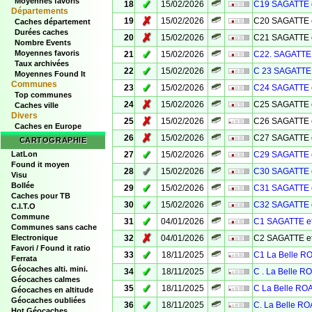
Moyennes favoris
✓
18
15/02/2026
C19 SAGATTE 
Départements
✗
19
15/02/2026
C20 SAGATTE 
Caches département
Durées caches
✗
20
15/02/2026
C21 SAGATTE 
Nombre Events
✓
Moyennes favoris
21
15/02/2026
C22. SAGATTE 
Taux archivées
✓
22
15/02/2026
C 23 SAGATTE 
Moyennes Found It
Communes
✓
23
15/02/2026
C24 SAGATTE 
Top communes
✗
24
15/02/2026
C25 SAGATTE 
Caches ville
Divers
✗
25
15/02/2026
C26 SAGATTE 
Caches en Europe
✗
26
15/02/2026
C27 SAGATTE 
CARTOGRAPHIE
✓
LatLon
27
15/02/2026
C29 SAGATTE 
Found it moyen
✓
28
15/02/2026
C30 SAGATTE 
Visu
Bollée
✓
29
15/02/2026
C31 SAGATTE 
Caches pour TB
✓
30
15/02/2026
C32 SAGATTE 
C.I.T.O
Commune
✓
31
04/01/2026
C1 SAGATTE e
Communes sans cache
✗
Electronique
32
04/01/2026
C2 SAGATTE e
Favori / Found it ratio
✓
33
18/11/2025
C1 La Belle 
Ferrata
Géocaches alti. mini.
✓
34
18/11/2025
C . La Belle 
Géocaches calmes
✓
35
18/11/2025
C La Belle R
Géocaches en altitude
Géocaches oubliées
✓
36
18/11/2025
C. La Belle R
Hot Géocaches