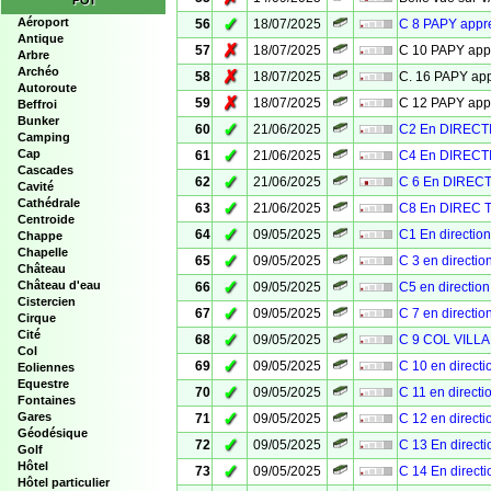
POI
✓
Aéroport
56
18/07/2025
C 8 PAPY app
Antique
✗
57
18/07/2025
C 10 PAPY ap
Arbre
Archéo
✗
58
18/07/2025
C. 16 PAPY a
Autoroute
✗
59
18/07/2025
C 12 PAPY ap
Beffroi
Bunker
✓
60
21/06/2025
C2 En DIRECT
Camping
✓
Cap
61
21/06/2025
C4 En DIRECT
Cascades
✓
62
21/06/2025
C 6 En DIREC
Cavité
Cathédrale
✓
63
21/06/2025
C8 En DIREC 
Centroide
✓
64
09/05/2025
C1 En directi
Chappe
Chapelle
✓
65
09/05/2025
C 3 en directi
Château
✓
Château d'eau
66
09/05/2025
C5 en directi
Cistercien
✓
67
09/05/2025
C 7 en directi
Cirque
Cité
✓
68
09/05/2025
C 9 COL VILL
Col
✓
69
09/05/2025
C 10 en direct
Eoliennes
Equestre
✓
70
09/05/2025
C 11 en direct
Fontaines
✓
Gares
71
09/05/2025
C 12 en direct
Géodésique
✓
72
09/05/2025
C 13 En direc
Golf
Hôtel
✓
73
09/05/2025
C 14 En direc
Hôtel particulier