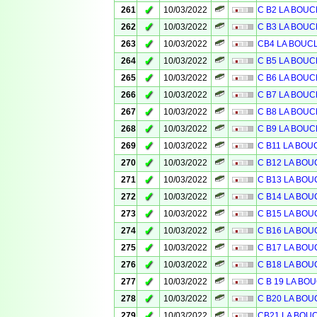
✓
261
10/03/2022
C B2 LA BOUC
✓
262
10/03/2022
C B3 LA BOUC
✓
263
10/03/2022
CB4 LA BOUC
✓
264
10/03/2022
C B5 LA BOUC
✓
265
10/03/2022
C B6 LA BOUC
✓
266
10/03/2022
C B7 LA BOUC
✓
267
10/03/2022
C B8 LA BOUC
✓
268
10/03/2022
C B9 LA BOUC
✓
269
10/03/2022
C B11 LA BOU
✓
270
10/03/2022
C B12 LA BOU
✓
271
10/03/2022
C B13 LA BOU
✓
272
10/03/2022
C B14 LA BOU
✓
273
10/03/2022
C B15 LA BOU
✓
274
10/03/2022
C B16 LA BOU
✓
275
10/03/2022
C B17 LA BOU
✓
276
10/03/2022
C B18 LA BOU
✓
277
10/03/2022
C B 19 LA BO
✓
278
10/03/2022
C B20 LA BOU
✓
279
10/03/2022
CB21 LA BOU