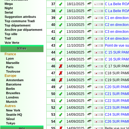
✓
Mega
37
18/11/2025
C La Belle R
Night
✓
38
18/11/2025
C La Belle R
Serial
Suggestion attributs
✓
39
13/10/2025
C1 en directio
Top commune Tradi
✓
40
13/10/2025
C2 en directio
Top département
Ancêtre par département
✓
41
13/10/2025
C3 en directio
Top ville
✓
Trail
42
13/10/2025
C4 en directio
Voie Verte
✓
43
11/10/2025
Point de vue s
Villes
✓
44
14/09/2025
C 15 SUR PA
France
Lyon
✓
45
14/09/2025
C 16 SUR PA
Marseille
✗
46
14/09/2025
C 17 SUR PA
Paris
Toulouse
✗
47
14/09/2025
C18 SUR PA
Europe
✗
48
14/09/2025
C19 SUR PA
Amsterdam
Barcelone
✓
49
14/09/2025
C20 SUR PA
Berlin
Bruxelles
✓
50
14/09/2025
C21 SUR PA
Londres
✓
51
14/09/2025
C22 SUR PA
Munich
Autres
✓
52
14/09/2025
C23 SUR PA
New York
✓
53
14/09/2025
C24 SUR PA
Seattle HQ
Séoul
✓
54
14/09/2025
C26 SUR PA
Tokyo
✗
55
14/09/2025
Belle vue sur