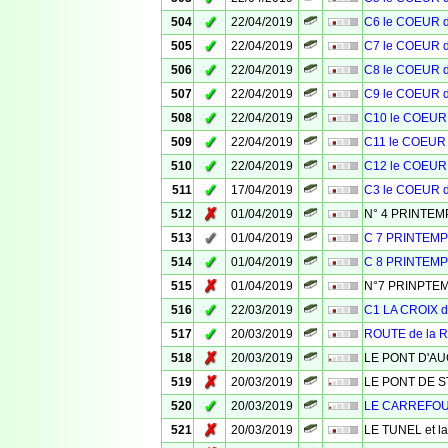
✓
504
22/04/2019
C6 le COEUR 
✓
505
22/04/2019
C7 le COEUR 
✓
506
22/04/2019
C8 le COEUR 
✓
507
22/04/2019
C9 le COEUR 
✓
508
22/04/2019
C10 le COEUR
✓
509
22/04/2019
C11 le COEUR
✓
510
22/04/2019
C12 le COEUR
✓
511
17/04/2019
C3 le COEUR 
✗
512
01/04/2019
N° 4 PRINTE
✓
513
01/04/2019
C 7 PRINTEM
✓
514
01/04/2019
C 8 PRINTEM
✗
515
01/04/2019
N°7 PRINPTE
✓
516
22/03/2019
C1 LA CROIX 
✓
517
20/03/2019
ROUTE de la
✗
518
20/03/2019
LE PONT D'A
✗
519
20/03/2019
LE PONT DE S
✓
520
20/03/2019
LE CARREFO
✗
521
20/03/2019
LE TUNEL et l