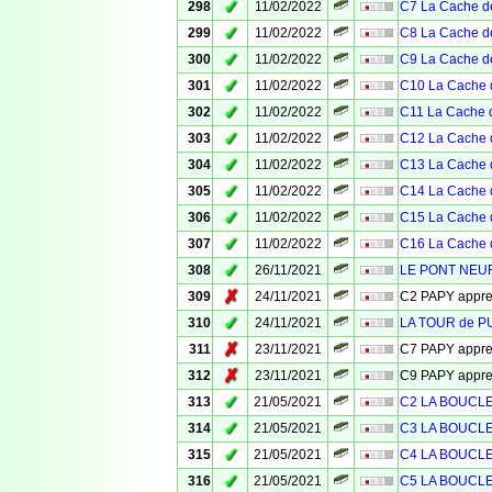
✓
298
11/02/2022
C7 La Cache de
✓
299
11/02/2022
C8 La Cache de
✓
300
11/02/2022
C9 La Cache de
✓
301
11/02/2022
C10 La Cache 
✓
302
11/02/2022
C11 La Cache d
✓
303
11/02/2022
C12 La Cache 
✓
304
11/02/2022
C13 La Cache 
✓
305
11/02/2022
C14 La Cache 
✓
306
11/02/2022
C15 La Cache 
✓
307
11/02/2022
C16 La Cache 
✓
308
26/11/2021
LE PONT NEUF
✗
309
24/11/2021
C2 PAPY appr
✓
310
24/11/2021
LA TOUR de 
✗
311
23/11/2021
C7 PAPY appr
✗
312
23/11/2021
C9 PAPY appr
✓
313
21/05/2021
C2 LA BOUCL
✓
314
21/05/2021
C3 LA BOUCL
✓
315
21/05/2021
C4 LA BOUCL
✓
316
21/05/2021
C5 LA BOUCL