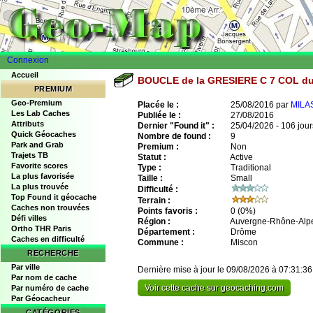
Connexion
Accueil
BOUCLE de la GRESIERE C 7 COL d
PREMIUM
Geo-Premium
Placée le :
25/08/2016 par
MILA
Les Lab Caches
Publiée le :
27/08/2016
Attributs
Dernier "Found it" :
25/04/2026 - 106 jour
Quick Géocaches
Nombre de found :
9
Park and Grab
Premium :
Non
Trajets TB
Statut :
Active
Favorite scores
Type :
Traditional
La plus favorisée
Taille :
Small
La plus trouvée
Difficulté :
Top Found it géocache
Terrain :
Caches non trouvées
Points favoris :
0
(0%)
Défi villes
Région :
Auvergne-Rhône-Alp
Ortho THR Paris
Département :
Drôme
Caches en difficulté
Commune :
Miscon
RECHERCHE
Par ville
Dernière mise à jour le 09/08/2026 à 07:31:36
Par nom de cache
Voir cette cache sur geocaching.com
Par numéro de cache
Par Géocacheur
CATÉGORIES