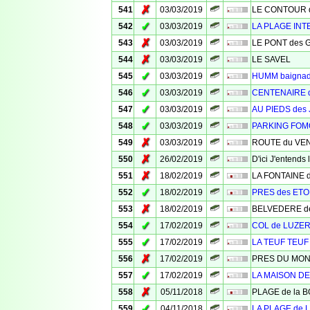
✗
541
03/03/2019
LE CONTOUR des
✓
542
03/03/2019
LA PLAGE INT
✗
543
03/03/2019
LE PONT des 
✗
544
03/03/2019
LE SAVEL
✓
545
03/03/2019
HUMM baigna
✓
546
03/03/2019
CENTENAIRE 
✓
547
03/03/2019
AU PIEDS des
✓
548
03/03/2019
PARKING FO
✗
549
03/03/2019
ROUTE du VE
✗
550
26/02/2019
D'ici J'entend
✗
551
18/02/2019
LA FONTAINE 
✓
552
18/02/2019
PRES des ETO
✗
553
18/02/2019
BELVEDERE d
✓
554
17/02/2019
COL de LUZE
✓
555
17/02/2019
LA TEUF TEUF
✗
556
17/02/2019
PRES DU MO
✓
557
17/02/2019
LA MAISON D
✗
558
05/11/2018
PLAGE de la 
✓
559
04/11/2018
LA PLAGE de 