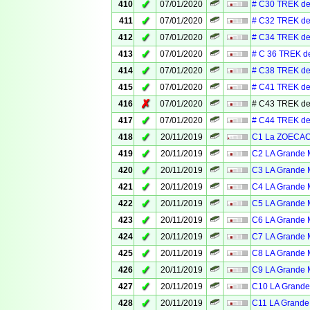
✓
410
07/01/2020
# C30 TREK de
✓
411
07/01/2020
# C32 TREK de
✓
412
07/01/2020
# C34 TREK de
✓
413
07/01/2020
# C 36 TREK d
✓
414
07/01/2020
# C38 TREK de
✓
415
07/01/2020
# C41 TREK de
✗
416
07/01/2020
# C43 TREK de
✓
417
07/01/2020
# C44 TREK de
✓
418
20/11/2019
C1 La ZOECACH
✓
419
20/11/2019
C2 LA Grande M
✓
420
20/11/2019
C3 LA Grande M
✓
421
20/11/2019
C4 LA Grande M
✓
422
20/11/2019
C5 LA Grande M
✓
423
20/11/2019
C6 LA Grande M
✓
424
20/11/2019
C7 LA Grande M
✓
425
20/11/2019
C8 LA Grande M
✓
426
20/11/2019
C9 LA Grande M
✓
427
20/11/2019
C10 LA Grande 
✓
428
20/11/2019
C11 LA Grande 