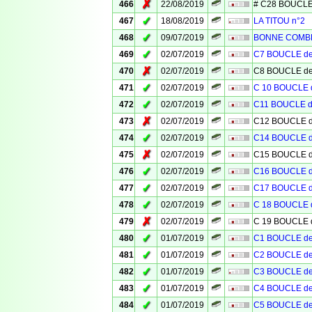
✗
466
22/08/2019
# C28 BOUCLE
✓
467
18/08/2019
LA TITOU n°2
✓
468
09/07/2019
BONNE COMB
✓
469
02/07/2019
C7 BOUCLE d
✗
470
02/07/2019
C8 BOUCLE d
✓
471
02/07/2019
C 10 BOUCLE
✓
472
02/07/2019
C11 BOUCLE 
✗
473
02/07/2019
C12 BOUCLE 
✓
474
02/07/2019
C14 BOUCLE 
✗
475
02/07/2019
C15 BOUCLE 
✓
476
02/07/2019
C16 BOUCLE 
✓
477
02/07/2019
C17 BOUCLE 
✓
478
02/07/2019
C 18 BOUCLE
✗
479
02/07/2019
C 19 BOUCLE
✓
480
01/07/2019
C1 BOUCLE d
✓
481
01/07/2019
C2 BOUCLE d
✓
482
01/07/2019
C3 BOUCLE d
✓
483
01/07/2019
C4 BOUCLE d
✓
484
01/07/2019
C5 BOUCLE d