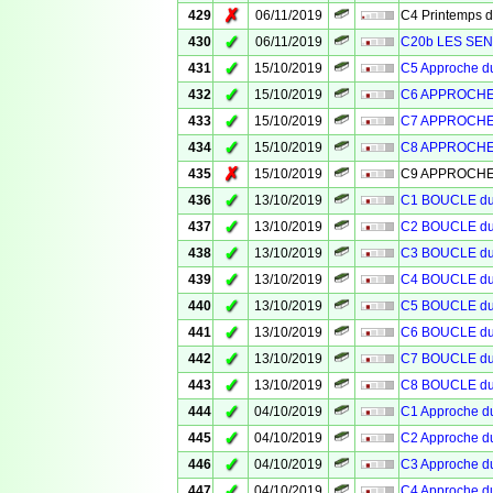
✗
429
06/11/2019
C4 Printemps 
✓
430
06/11/2019
C20b LES SEN
✓
431
15/10/2019
C5 Approche 
✓
432
15/10/2019
C6 APPROCHE
✓
433
15/10/2019
C7 APPROCHE
✓
434
15/10/2019
C8 APPROCHE
✗
435
15/10/2019
C9 APPROCHE
✓
436
13/10/2019
C1 BOUCLE d
✓
437
13/10/2019
C2 BOUCLE d
✓
438
13/10/2019
C3 BOUCLE d
✓
439
13/10/2019
C4 BOUCLE d
✓
440
13/10/2019
C5 BOUCLE d
✓
441
13/10/2019
C6 BOUCLE d
✓
442
13/10/2019
C7 BOUCLE d
✓
443
13/10/2019
C8 BOUCLE d
✓
444
04/10/2019
C1 Approche 
✓
445
04/10/2019
C2 Approche 
✓
446
04/10/2019
C3 Approche 
✓
447
04/10/2019
C4 Approche 