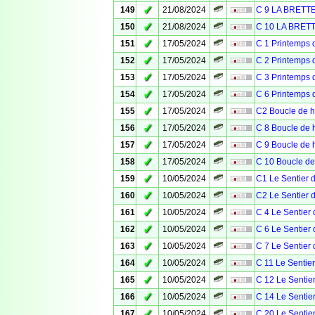
✓
149
21/08/2024
C 9 LA BRETT
✓
150
21/08/2024
C 10 LA BRET
✓
151
17/05/2024
C 1 Printemps 
✓
152
17/05/2024
C 2 Printemps 
✓
153
17/05/2024
C 3 Printemps
✓
154
17/05/2024
C 6 Printemps 
✓
155
17/05/2024
C2 Boucle de h
✓
156
17/05/2024
C 8 Boucle de h
✓
157
17/05/2024
C 9 Boucle de h
✓
158
17/05/2024
C 10 Boucle de
✓
159
10/05/2024
C1 Le Sentier d
✓
160
10/05/2024
C2 Le Sentier d
✓
161
10/05/2024
C 4 Le Sentier 
✓
162
10/05/2024
C 6 Le Sentier 
✓
163
10/05/2024
C 7 Le Sentier 
✓
164
10/05/2024
C 11 Le Sentier
✓
165
10/05/2024
C 12 Le Sentier
✓
166
10/05/2024
C 14 Le Sentier
✓
167
10/05/2024
C 20 Le Sentier