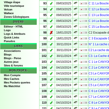
Village étape
✓
93
09/03/2025
C 11 La Boucle
Ville touristique
✓
94
09/03/2025
C 12 La Boucle
Volcan
Wallace
✓
95
09/03/2025
C 13 La Boucle
Zones Géologiques
✓
96
09/03/2025
C 14 La Boucle
DIVERS
✓
Editeur - HTML
97
09/03/2025
C 15 La Boucle
Logo
✗
98
18/01/2025
C2 Escapade 
Logs & Attributs
Quick Links
✓
99
18/01/2025
C 3 Escapade D
Pseudos
✓
100
30/11/2024
N° 1 La cache d
LIENS
✓
101
30/11/2024
C2 La cache d
Associations
Blogs
✓
102
30/11/2024
C3. La Cache 
Blogs - Perso
✓
103
04/10/2024
C 1 Le CANYO
Autres jeux
Sites & forums
✓
104
04/10/2024
C 2 Le CANYO
MON PROFIL
✓
105
04/10/2024
C3 Le CANYON
Mon Compte
✓
Mes Caches
106
04/10/2024
C4 Le CANYON
Mes Pockets queries
✓
107
04/10/2024
C5 Le CANYON
Ma Watchlist
✓
108
04/10/2024
C 6 Le CANYO
✓
109
04/10/2024
C7 Le CANYON
✓
110
04/10/2024
C 8 Le CANYO
✓
111
04/10/2024
C 9 Le CANYO