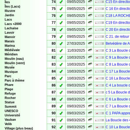
✓
74
09/05/2025
C15 En direct
Îles
Îles (Lacs)
✓
75
09/05/2025
C 16 En direc
Illustre
✓
Jardin
76
09/05/2025
C18 LA ROCH
Lacs
✓
77
09/05/2025
C19 En direct
Lacs +2000
Lachaise
✓
78
09/05/2025
C 20 En direc
Lavoir
✓
79
09/05/2025
C 21. de retou
Manoir
Marais
✓
80
27/03/2025
Belvédère de 
Marina
✓
Médiévale
81
11/03/2025
C 3 La Boucle 
Méridien
✓
82
10/03/2025
C 9 La Boucle 
Moulin (eau)
Moulin (vent)
✓
83
10/03/2025
C 8 La Boucle 
Musée
✓
84
10/03/2025
C 17 La Boucle
Musique
Parc
✓
85
10/03/2025
C 16 La Boucle
Parc à thème
✓
Phare
86
09/03/2025
C 4 La boucle 
Plage
✓
87
09/03/2025
c 5 La Boucle 
Refuge
Rocher
✓
88
09/03/2025
C 6 La Boucle 
Statue
✓
89
09/03/2025
C 7 La Boucle 
Summit
UNESCO
✓
90
09/03/2025
C 1 PAPA appre
Université
✓
Vauban
91
09/03/2025
La Boucle des 
Velib
✓
92
09/03/2025
C 10 La Boucle
Village (plus beau)