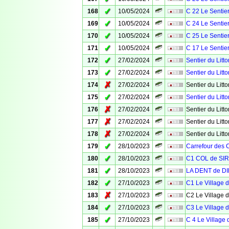
✓
168
10/05/2024
C 22 Le Sentier
✓
169
10/05/2024
C 24 Le Sentier
✓
170
10/05/2024
C 25 Le Sentier
✓
171
10/05/2024
C 17 Le Sentier
✓
172
27/02/2024
Sentier du Litto
✓
173
27/02/2024
Sentier du Litto
✗
174
27/02/2024
Sentier du Litto
✓
175
27/02/2024
Sentier du Litto
✗
176
27/02/2024
Sentier du Litto
✗
177
27/02/2024
Sentier du Litto
✗
178
27/02/2024
Sentier du Litto
✓
179
28/10/2023
Carrefour des 
✓
180
28/10/2023
C1 COL de SI
✓
181
28/10/2023
LA DENT de DI
✓
182
27/10/2023
C1 Le Village 
✗
183
27/10/2023
C2 Le Village 
✓
184
27/10/2023
C3 Le Village 
✓
185
27/10/2023
C 4 Le Village