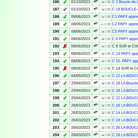
✓
186
01/10/2023
C 2 Boucle de 
✓
187
01/10/2023
C 19 BOUCLE d
✓
188
08/06/2023
C1 PAPY appr
✓
189
08/06/2023
C2 PAPY appr
✓
190
08/06/2023
C5 PAPY appr
✓
191
08/06/2023
C 6 PAPY app
✗
192
08/06/2023
C 8 SUR le 
✓
193
08/06/2023
C 14 PAPY ap
✓
194
08/06/2023
C 15. PAPY ap
✗
195
08/06/2023
C 14 SUR le
✓
196
04/05/2023
C 12 LA BOU
✓
197
25/04/2023
C 18 LA Bouc
✓
198
25/04/2023
C 20 LA BOU
✓
199
25/04/2023
C 22 LA BOU
✓
200
26/03/2023
C 16 LA BOU
✓
201
26/03/2023
C 14 LA BOU
✓
202
26/03/2023
C 24 LA BOU
✓
203
26/03/2023
C 26 LA BOU
✓
204
26/03/2023
C 28 LA BOU