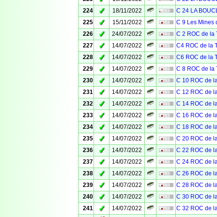
✓
224
18/11/2022
C 24 LA BOU
✓
225
15/11/2022
C 9 Les Mines 
✓
226
24/07/2022
C 2 ROC de l
✓
227
14/07/2022
C4 ROC de la
✓
228
14/07/2022
C6 ROC de la
✓
229
14/07/2022
C 8 ROC de l
✓
230
14/07/2022
C 10 ROC de 
✓
231
14/07/2022
C 12 ROC de 
✓
232
14/07/2022
C 14 ROC de 
✓
233
14/07/2022
C 16 ROC de 
✓
234
14/07/2022
C 18 ROC de 
✓
235
14/07/2022
C 20 ROC de 
✓
236
14/07/2022
C 22 ROC de 
✓
237
14/07/2022
C 24 ROC de 
✓
238
14/07/2022
C 26 ROC de 
✓
239
14/07/2022
C 28 ROC de 
✓
240
14/07/2022
C 30 ROC de 
✓
241
14/07/2022
C 32 ROC de 