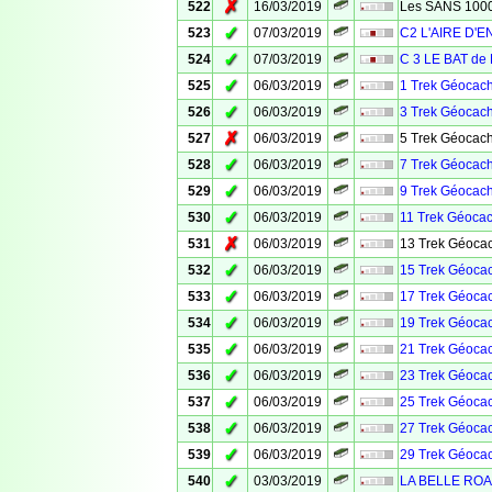
✗
522
16/03/2019
Les SANS 100
✓
523
07/03/2019
C2 L'AIRE D'
✓
524
07/03/2019
C 3 LE BAT de 
✓
525
06/03/2019
1 Trek Géocach
✓
526
06/03/2019
3 Trek Géocach
✗
527
06/03/2019
5 Trek Géocach
✓
528
06/03/2019
7 Trek Géocach
✓
529
06/03/2019
9 Trek Géocach
✓
530
06/03/2019
11 Trek Géocac
✗
531
06/03/2019
13 Trek Géocac
✓
532
06/03/2019
15 Trek Géocac
✓
533
06/03/2019
17 Trek Géocac
✓
534
06/03/2019
19 Trek Géocac
✓
535
06/03/2019
21 Trek Géocac
✓
536
06/03/2019
23 Trek Géocac
✓
537
06/03/2019
25 Trek Géocac
✓
538
06/03/2019
27 Trek Géocac
✓
539
06/03/2019
29 Trek Géocac
✓
540
03/03/2019
LA BELLE ROA