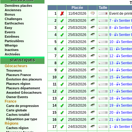
T
Dernières placées
Placée
Taille
Anciennes
✗
1
11/04/2026
Event de prin
Bonus
Challenges
✓
2
25/03/2026
7 - 🎣 Sentier 
Earthcaches
✓
3
25/03/2026
8 - 🎣 Sentier 
Easy
Events
✓
4
25/03/2026
9 - 🎣 Sentier 
Extrêmes
Particulières
✓
5
25/03/2026
10 - 🎣 Sentier
Wherigo
✓
6
25/03/2026
11 - 🎣 Sentier
Inactives
Archivées
✓
7
25/03/2026
12 - 🎣 Sentier
STATISTIQUES
✓
8
25/03/2026
13 - 🎣 Sentier
Géocacheurs
✓
9
25/03/2026
14 - 🎣 Sentier
Trouveurs
Placeurs France
✓
10
25/03/2026
15 - 🎣 Sentier
Évolution des placeurs
✓
Placeurs région
11
25/03/2026
16 - 🎣 Sentier
Placeurs département
✓
12
25/03/2026
17 - 🎣 Sentier
Awarded Géocacheurs
Owner Events
✓
13
25/03/2026
18 - 🎣 Sentier
France
✓
14
25/03/2026
19 - 🎣 Sentier
Carte de progression
Carte globale
✓
15
25/03/2026
20 - 🎣 Sentier
Caches totalité
✓
Répartition par type
16
25/03/2026
21 - 🎣 Sentier
Régions
✓
17
24/03/2026
1 - 🎣 Sentier 
Caches région