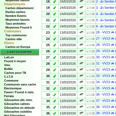
Moyennes favoris
✓
18
24/03/2026
2 - 🎣 Sentier 
Départements
✓
19
24/03/2026
3 - 🎣 Sentier 
Caches département
Durées caches
✓
20
24/03/2026
4 - 🎣 Sentier 
Nombre Events
✓
Moyennes favoris
21
24/03/2026
5 - 🎣 Sentier 
Taux archivées
✓
22
24/03/2026
6 - 🎣 Sentier 
Moyennes Found It
Communes
✓
26 - VV23 🚲 
23
13/03/2026
Top communes
✓
27 - VV23 🚲 
24
13/03/2026
Caches ville
Divers
✓
28 - VV23 🚲 
25
13/03/2026
Caches en Europe
✓
29 - VV23 🚲 
26
13/03/2026
CARTOGRAPHIE
✓
30 - VV23 🚲 
LatLon
27
13/03/2026
Found it moyen
✓
31 - VV23 🚲 
28
13/03/2026
Visu
Bollée
✓
32 - VV23 🚲 
29
13/03/2026
Caches pour TB
✓
33 - VV23 🚲 
30
13/03/2026
C.I.T.O
Commune
✓
34 - VV23 🚲 
31
13/03/2026
Communes sans cache
✓
35 - VV23 🚲 
Electronique
32
13/03/2026
Favori / Found it ratio
✓
36 - VV23 🚲 
33
13/03/2026
Ferrata
Géocaches alti. mini.
✓
37 - VV23 🚲 
34
13/03/2026
Géocaches calmes
✓
38 - VV23 🚲 
35
13/03/2026
Géocaches en altitude
Géocaches oubliées
✓
39 - VV23 🚲 
36
13/03/2026
Hot Géocaches