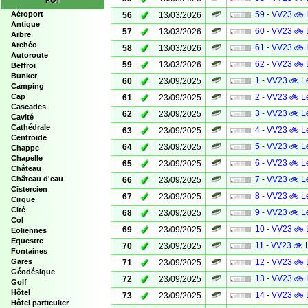
POI
✓
Aéroport
59 - VV23 🚲 
56
13/03/2026
Antique
✓
60 - VV23 🚲 
57
13/03/2026
Arbre
Archéo
✓
61 - VV23 🚲 
58
13/03/2026
Autoroute
✓
62 - VV23 🚲 
59
13/03/2026
Beffroi
Bunker
✓
1 - VV23 🚲 L
60
23/09/2025
Camping
✓
Cap
2 - VV23 🚲 L
61
23/09/2025
Cascades
✓
3 - VV23 🚲 L
62
23/09/2025
Cavité
Cathédrale
✓
4 - VV23 🚲 L
63
23/09/2025
Centroide
✓
5 - VV23 🚲 L
64
23/09/2025
Chappe
Chapelle
✓
6 - VV23 🚲 L
65
23/09/2025
Château
✓
Château d'eau
7 - VV23 🚲 L
66
23/09/2025
Cistercien
✓
8 - VV23 🚲 L
67
23/09/2025
Cirque
Cité
✓
9 - VV23 🚲 L
68
23/09/2025
Col
✓
10 - VV23 🚲 
69
23/09/2025
Eoliennes
Equestre
✓
11 - VV23 🚲 
70
23/09/2025
Fontaines
✓
Gares
12 - VV23 🚲 
71
23/09/2025
Géodésique
✓
13 - VV23 🚲 
72
23/09/2025
Golf
Hôtel
✓
14 - VV23 🚲 
73
23/09/2025
Hôtel particulier