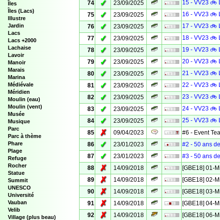
✓
15 - VV23 🚲 
74
23/09/2025
Îles
Îles (Lacs)
✓
16 - VV23 🚲 
75
23/09/2025
Illustre
✓
Jardin
17 - VV23 🚲 
76
23/09/2025
Lacs
✓
18 - VV23 🚲 
77
23/09/2025
Lacs +2000
Lachaise
✓
19 - VV23 🚲 
78
23/09/2025
Lavoir
✓
20 - VV23 🚲 
79
23/09/2025
Manoir
Marais
✓
21 - VV23 🚲 
80
23/09/2025
Marina
✓
Médiévale
22 - VV23 🚲 
81
23/09/2025
Méridien
✓
23 - VV23 🚲 
82
23/09/2025
Moulin (eau)
Moulin (vent)
✓
24 - VV23 🚲 
83
23/09/2025
Musée
✓
25 - VV23 🚲 
84
23/09/2025
Musique
Parc
✗
85
09/04/2023
#6 - Event Te
Parc à thème
✓
Phare
86
23/01/2023
#2 - 50 ans de
Plage
✓
87
23/01/2023
#3 - 50 ans de
Refuge
Rocher
✗
88
14/09/2018
[GBE18] 01-M
Statue
✗
89
14/09/2018
[GBE18] 02-M
Summit
UNESCO
✗
90
14/09/2018
[GBE18] 03-M
Université
✗
Vauban
91
14/09/2018
[GBE18] 04-M
Velib
✗
92
14/09/2018
[GBE18] 06-M
Village (plus beau)