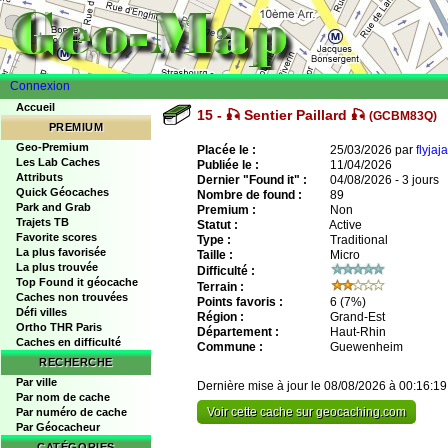
Connexion
Accueil
15 - 🎣 Sentier Paillard 🎣
(GCBM83Q)
PREMIUM
Geo-Premium
Placée le :
25/03/2026 par
flyjaja
Les Lab Caches
Publiée le :
11/04/2026
Attributs
Dernier "Found it" :
04/08/2026 - 3 jours
Quick Géocaches
Nombre de found :
89
Park and Grab
Premium :
Non
Trajets TB
Statut :
Active
Favorite scores
Type :
Traditional
La plus favorisée
Taille :
Micro
La plus trouvée
Difficulté :
Top Found it géocache
Terrain :
Caches non trouvées
Points favoris :
6
(7%)
Défi villes
Région :
Grand-Est
Ortho THR Paris
Département :
Haut-Rhin
Caches en difficulté
Commune :
Guewenheim
RECHERCHE
Par ville
Dernière mise à jour le 08/08/2026 à 00:16:19
Par nom de cache
Voir cette cache sur geocaching.com
Par numéro de cache
Par Géocacheur
CATÉGORIES