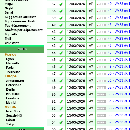
✓
40 - VV23 🚲 
Mega
37
13/03/2026
Night
✓
41 - VV23 🚲 
38
13/03/2026
Serial
Suggestion attributs
✓
42 - VV23 🚲 
39
13/03/2026
Top commune Tradi
✓
43 - VV23 🚲 
40
13/03/2026
Top département
Ancêtre par département
✓
45 - VV23 🚲 
41
13/03/2026
Top ville
✓
44 - VV23 🚲 
Trail
42
13/03/2026
Voie Verte
✓
46 - VV23 🚲 
43
13/03/2026
Villes
✓
47 - VV23 🚲 
44
13/03/2026
France
Lyon
✓
48 - VV23 🚲 
45
13/03/2026
Marseille
✓
49 - VV23 🚲 
46
13/03/2026
Paris
Toulouse
✓
50 - VV23 🚲 
47
13/03/2026
Europe
✓
51 - VV23 🚲 
48
13/03/2026
Amsterdam
Barcelone
✓
52 - VV23 🚲 
49
13/03/2026
Berlin
Bruxelles
✓
53 - VV23 🚲 
50
13/03/2026
Londres
✓
54 - VV23 🚲 
51
13/03/2026
Munich
Autres
✓
55 - VV23 🚲 
52
13/03/2026
New York
✓
56 - VV23 🚲 
53
13/03/2026
Seattle HQ
Séoul
✓
57 - VV23 🚲 
54
13/03/2026
Tokyo
✓
58 - VV23 🚲 
55
13/03/2026