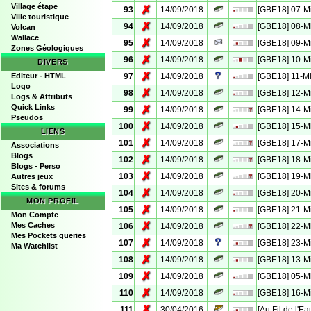
Village étape
✗
93
14/09/2018
[GBE18] 07-M
Ville touristique
✗
94
14/09/2018
[GBE18] 08-M
Volcan
Wallace
✗
95
14/09/2018
[GBE18] 09-M
Zones Géologiques
✗
96
14/09/2018
[GBE18] 10-M
DIVERS
✗
Editeur - HTML
97
14/09/2018
[GBE18] 11-M
Logo
✗
98
14/09/2018
[GBE18] 12-M
Logs & Attributs
Quick Links
✗
99
14/09/2018
[GBE18] 14-M
Pseudos
✗
100
14/09/2018
[GBE18] 15-M
LIENS
✗
101
14/09/2018
[GBE18] 17-M
Associations
Blogs
✗
102
14/09/2018
[GBE18] 18-M
Blogs - Perso
✗
103
14/09/2018
[GBE18] 19-M
Autres jeux
Sites & forums
✗
104
14/09/2018
[GBE18] 20-M
MON PROFIL
✗
105
14/09/2018
[GBE18] 21-M
Mon Compte
✗
Mes Caches
106
14/09/2018
[GBE18] 22-M
Mes Pockets queries
✗
107
14/09/2018
[GBE18] 23-M
Ma Watchlist
✗
108
14/09/2018
[GBE18] 13-M
✗
109
14/09/2018
[GBE18] 05-M
✗
110
14/09/2018
[GBE18] 16-M
✗
111
30/04/2016
[Au Fil de l'E