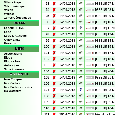
Village étape
✗
93
14/09/2018
[GBE18] 07-M
Ville touristique
✗
94
14/09/2018
[GBE18] 08-M
Volcan
Wallace
✗
95
14/09/2018
[GBE18] 09-M
Zones Géologiques
✗
96
14/09/2018
[GBE18] 10-M
DIVERS
✗
Editeur - HTML
97
14/09/2018
[GBE18] 11-M
Logo
✗
98
14/09/2018
[GBE18] 12-M
Logs & Attributs
Quick Links
✗
99
14/09/2018
[GBE18] 14-M
Pseudos
✗
100
14/09/2018
[GBE18] 15-M
LIENS
✗
101
14/09/2018
[GBE18] 17-M
Associations
Blogs
✗
102
14/09/2018
[GBE18] 18-M
Blogs - Perso
✗
103
14/09/2018
[GBE18] 19-M
Autres jeux
Sites & forums
✗
104
14/09/2018
[GBE18] 20-M
MON PROFIL
✗
105
14/09/2018
[GBE18] 21-M
Mon Compte
✗
Mes Caches
106
14/09/2018
[GBE18] 22-M
Mes Pockets queries
✗
107
14/09/2018
[GBE18] 23-M
Ma Watchlist
✗
108
14/09/2018
[GBE18] 13-M
✗
109
14/09/2018
[GBE18] 05-M
✗
110
14/09/2018
[GBE18] 16-M
✗
111
30/04/2016
[Au Fil de l'E