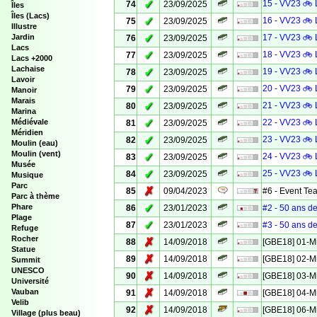
✓
15 - VV23 🚲 
74
23/09/2025
Îles
Îles (Lacs)
✓
16 - VV23 🚲 
75
23/09/2025
Illustre
✓
Jardin
17 - VV23 🚲 
76
23/09/2025
Lacs
✓
18 - VV23 🚲 
77
23/09/2025
Lacs +2000
Lachaise
✓
19 - VV23 🚲 
78
23/09/2025
Lavoir
✓
20 - VV23 🚲 
79
23/09/2025
Manoir
Marais
✓
21 - VV23 🚲 
80
23/09/2025
Marina
✓
Médiévale
22 - VV23 🚲 
81
23/09/2025
Méridien
✓
23 - VV23 🚲 
82
23/09/2025
Moulin (eau)
Moulin (vent)
✓
24 - VV23 🚲 
83
23/09/2025
Musée
✓
25 - VV23 🚲 
84
23/09/2025
Musique
Parc
✗
85
09/04/2023
#6 - Event Te
Parc à thème
✓
Phare
86
23/01/2023
#2 - 50 ans de
Plage
✓
87
23/01/2023
#3 - 50 ans de
Refuge
Rocher
✗
88
14/09/2018
[GBE18] 01-M
Statue
✗
89
14/09/2018
[GBE18] 02-M
Summit
UNESCO
✗
90
14/09/2018
[GBE18] 03-M
Université
✗
Vauban
91
14/09/2018
[GBE18] 04-M
Velib
✗
92
14/09/2018
[GBE18] 06-M
Village (plus beau)