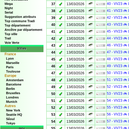
✓
40 - VV23 🚲 
Mega
37
13/03/2026
Night
✓
41 - VV23 🚲 
38
13/03/2026
Serial
Suggestion attributs
✓
42 - VV23 🚲 
39
13/03/2026
Top commune Tradi
✓
43 - VV23 🚲 
40
13/03/2026
Top département
Ancêtre par département
✓
45 - VV23 🚲 
41
13/03/2026
Top ville
✓
44 - VV23 🚲 
Trail
42
13/03/2026
Voie Verte
✓
46 - VV23 🚲 
43
13/03/2026
Villes
✓
47 - VV23 🚲 
44
13/03/2026
France
Lyon
✓
48 - VV23 🚲 
45
13/03/2026
Marseille
✓
49 - VV23 🚲 
46
13/03/2026
Paris
Toulouse
✓
50 - VV23 🚲 
47
13/03/2026
Europe
✓
51 - VV23 🚲 
48
13/03/2026
Amsterdam
Barcelone
✓
52 - VV23 🚲 
49
13/03/2026
Berlin
Bruxelles
✓
53 - VV23 🚲 
50
13/03/2026
Londres
✓
54 - VV23 🚲 
51
13/03/2026
Munich
Autres
✓
55 - VV23 🚲 
52
13/03/2026
New York
✓
56 - VV23 🚲 
53
13/03/2026
Seattle HQ
Séoul
✓
57 - VV23 🚲 
54
13/03/2026
Tokyo
✓
58 - VV23 🚲 
55
13/03/2026