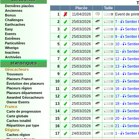
T
Dernières placées
Placée
Taille
Anciennes
✗
1
11/04/2026
Event de prin
Bonus
Challenges
✓
2
25/03/2026
7 - 🎣 Sentier 
Earthcaches
✓
3
25/03/2026
8 - 🎣 Sentier 
Easy
Events
✓
4
25/03/2026
9 - 🎣 Sentier 
Extrêmes
Particulières
✓
5
25/03/2026
10 - 🎣 Sentier
Wherigo
✓
6
25/03/2026
11 - 🎣 Sentier
Inactives
Archivées
✓
7
25/03/2026
12 - 🎣 Sentier
STATISTIQUES
✓
8
25/03/2026
13 - 🎣 Sentier
Géocacheurs
✓
9
25/03/2026
14 - 🎣 Sentier
Trouveurs
Placeurs France
✓
10
25/03/2026
15 - 🎣 Sentier
Évolution des placeurs
✓
Placeurs région
11
25/03/2026
16 - 🎣 Sentier
Placeurs département
✓
12
25/03/2026
17 - 🎣 Sentier
Awarded Géocacheurs
Owner Events
✓
13
25/03/2026
18 - 🎣 Sentier
France
✓
14
25/03/2026
19 - 🎣 Sentier
Carte de progression
Carte globale
✓
15
25/03/2026
20 - 🎣 Sentier
Caches totalité
✓
Répartition par type
16
25/03/2026
21 - 🎣 Sentier
Régions
✓
17
24/03/2026
1 - 🎣 Sentier 
Caches région