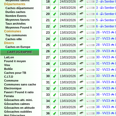
Moyennes favoris
✓
18
24/03/2026
2 - 🎣 Sentier 
Départements
✓
19
24/03/2026
3 - 🎣 Sentier 
Caches département
Durées caches
✓
20
24/03/2026
4 - 🎣 Sentier 
Nombre Events
✓
Moyennes favoris
21
24/03/2026
5 - 🎣 Sentier 
Taux archivées
✓
22
24/03/2026
6 - 🎣 Sentier 
Moyennes Found It
Communes
✓
26 - VV23 🚲 
23
13/03/2026
Top communes
✓
27 - VV23 🚲 
24
13/03/2026
Caches ville
Divers
✓
28 - VV23 🚲 
25
13/03/2026
Caches en Europe
✓
29 - VV23 🚲 
26
13/03/2026
CARTOGRAPHIE
✓
30 - VV23 🚲 
LatLon
27
13/03/2026
Found it moyen
✓
31 - VV23 🚲 
28
13/03/2026
Visu
Bollée
✓
32 - VV23 🚲 
29
13/03/2026
Caches pour TB
✓
33 - VV23 🚲 
30
13/03/2026
C.I.T.O
Commune
✓
34 - VV23 🚲 
31
13/03/2026
Communes sans cache
✓
35 - VV23 🚲 
Electronique
32
13/03/2026
Favori / Found it ratio
✓
36 - VV23 🚲 
33
13/03/2026
Ferrata
Géocaches alti. mini.
✓
37 - VV23 🚲 
34
13/03/2026
Géocaches calmes
✓
38 - VV23 🚲 
35
13/03/2026
Géocaches en altitude
Géocaches oubliées
✓
39 - VV23 🚲 
36
13/03/2026
Hot Géocaches