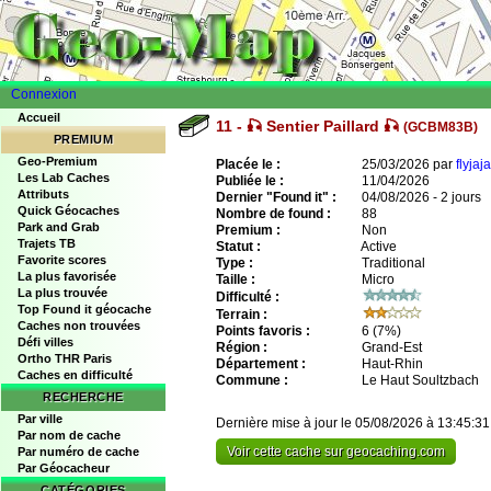
Connexion
Accueil
11 - 🎣 Sentier Paillard 🎣
(GCBM83B)
PREMIUM
Geo-Premium
Placée le :
25/03/2026 par
flyjaja
Les Lab Caches
Publiée le :
11/04/2026
Attributs
Dernier "Found it" :
04/08/2026 - 2 jours
Quick Géocaches
Nombre de found :
88
Park and Grab
Premium :
Non
Trajets TB
Statut :
Active
Favorite scores
Type :
Traditional
La plus favorisée
Taille :
Micro
La plus trouvée
Difficulté :
Top Found it géocache
Terrain :
Caches non trouvées
Points favoris :
6
(7%)
Défi villes
Région :
Grand-Est
Ortho THR Paris
Département :
Haut-Rhin
Caches en difficulté
Commune :
Le Haut Soultzbach
RECHERCHE
Par ville
Dernière mise à jour le 05/08/2026 à 13:45:31
Par nom de cache
Voir cette cache sur geocaching.com
Par numéro de cache
Par Géocacheur
CATÉGORIES