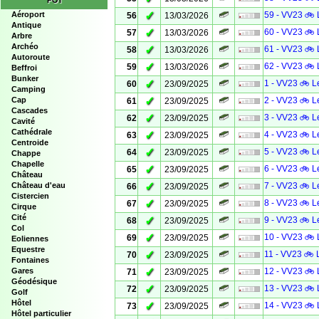
POI
✓
Aéroport
59 - VV23 🚲 
56
13/03/2026
Antique
✓
60 - VV23 🚲 
57
13/03/2026
Arbre
Archéo
✓
61 - VV23 🚲 
58
13/03/2026
Autoroute
✓
62 - VV23 🚲 
59
13/03/2026
Beffroi
Bunker
✓
1 - VV23 🚲 L
60
23/09/2025
Camping
✓
Cap
2 - VV23 🚲 L
61
23/09/2025
Cascades
✓
3 - VV23 🚲 L
62
23/09/2025
Cavité
Cathédrale
✓
4 - VV23 🚲 L
63
23/09/2025
Centroide
✓
5 - VV23 🚲 L
64
23/09/2025
Chappe
Chapelle
✓
6 - VV23 🚲 L
65
23/09/2025
Château
✓
Château d'eau
7 - VV23 🚲 L
66
23/09/2025
Cistercien
✓
8 - VV23 🚲 L
67
23/09/2025
Cirque
Cité
✓
9 - VV23 🚲 L
68
23/09/2025
Col
✓
10 - VV23 🚲 
69
23/09/2025
Eoliennes
Equestre
✓
11 - VV23 🚲 
70
23/09/2025
Fontaines
✓
Gares
12 - VV23 🚲 
71
23/09/2025
Géodésique
✓
13 - VV23 🚲 
72
23/09/2025
Golf
Hôtel
✓
14 - VV23 🚲 
73
23/09/2025
Hôtel particulier