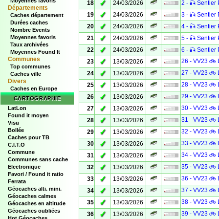
Moyennes favoris
✓
18
24/03/2026
2 - 🎣 Sentier 
Départements
✓
19
24/03/2026
3 - 🎣 Sentier 
Caches département
Durées caches
✓
20
24/03/2026
4 - 🎣 Sentier 
Nombre Events
✓
Moyennes favoris
21
24/03/2026
5 - 🎣 Sentier 
Taux archivées
✓
22
24/03/2026
6 - 🎣 Sentier 
Moyennes Found It
Communes
✓
26 - VV23 🚲 
23
13/03/2026
Top communes
✓
27 - VV23 🚲 
24
13/03/2026
Caches ville
Divers
✓
28 - VV23 🚲 
25
13/03/2026
Caches en Europe
✓
29 - VV23 🚲 
26
13/03/2026
CARTOGRAPHIE
✓
30 - VV23 🚲 
LatLon
27
13/03/2026
Found it moyen
✓
31 - VV23 🚲 
28
13/03/2026
Visu
Bollée
✓
32 - VV23 🚲 
29
13/03/2026
Caches pour TB
✓
33 - VV23 🚲 
30
13/03/2026
C.I.T.O
Commune
✓
34 - VV23 🚲 
31
13/03/2026
Communes sans cache
✓
35 - VV23 🚲 
Electronique
32
13/03/2026
Favori / Found it ratio
✓
36 - VV23 🚲 
33
13/03/2026
Ferrata
Géocaches alti. mini.
✓
37 - VV23 🚲 
34
13/03/2026
Géocaches calmes
✓
38 - VV23 🚲 
35
13/03/2026
Géocaches en altitude
Géocaches oubliées
✓
39 - VV23 🚲 
36
13/03/2026
Hot Géocaches