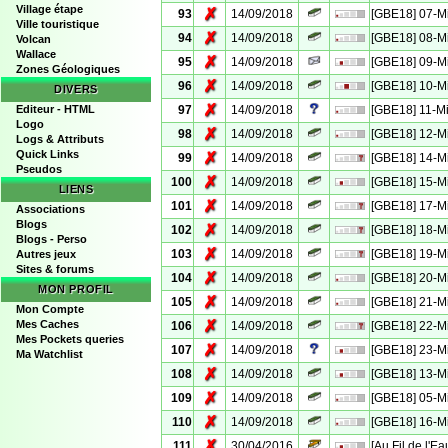
Village étape
✗
93
14/09/2018
[GBE18] 07-M
Ville touristique
✗
94
14/09/2018
[GBE18] 08-M
Volcan
Wallace
✗
95
14/09/2018
[GBE18] 09-M
Zones Géologiques
✗
96
14/09/2018
[GBE18] 10-M
DIVERS
✗
Editeur - HTML
97
14/09/2018
[GBE18] 11-M
Logo
✗
98
14/09/2018
[GBE18] 12-M
Logs & Attributs
Quick Links
✗
99
14/09/2018
[GBE18] 14-M
Pseudos
✗
100
14/09/2018
[GBE18] 15-M
LIENS
✗
101
14/09/2018
[GBE18] 17-M
Associations
Blogs
✗
102
14/09/2018
[GBE18] 18-M
Blogs - Perso
✗
103
14/09/2018
[GBE18] 19-M
Autres jeux
Sites & forums
✗
104
14/09/2018
[GBE18] 20-M
MON PROFIL
✗
105
14/09/2018
[GBE18] 21-M
Mon Compte
✗
Mes Caches
106
14/09/2018
[GBE18] 22-M
Mes Pockets queries
✗
107
14/09/2018
[GBE18] 23-M
Ma Watchlist
✗
108
14/09/2018
[GBE18] 13-M
✗
109
14/09/2018
[GBE18] 05-M
✗
110
14/09/2018
[GBE18] 16-M
✗
111
30/04/2016
[Au Fil de l'E