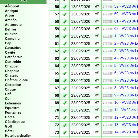
POI
✓
Aéroport
59 - VV23 🚲 
56
13/03/2026
Antique
✓
60 - VV23 🚲 
57
13/03/2026
Arbre
Archéo
✓
61 - VV23 🚲 
58
13/03/2026
Autoroute
✓
62 - VV23 🚲 
59
13/03/2026
Beffroi
Bunker
✓
1 - VV23 🚲 L
60
23/09/2025
Camping
✓
Cap
2 - VV23 🚲 L
61
23/09/2025
Cascades
✓
3 - VV23 🚲 L
62
23/09/2025
Cavité
Cathédrale
✓
4 - VV23 🚲 L
63
23/09/2025
Centroide
✓
5 - VV23 🚲 L
64
23/09/2025
Chappe
Chapelle
✓
6 - VV23 🚲 L
65
23/09/2025
Château
✓
Château d'eau
7 - VV23 🚲 L
66
23/09/2025
Cistercien
✓
8 - VV23 🚲 L
67
23/09/2025
Cirque
Cité
✓
9 - VV23 🚲 L
68
23/09/2025
Col
✓
10 - VV23 🚲 
69
23/09/2025
Eoliennes
Equestre
✓
11 - VV23 🚲 
70
23/09/2025
Fontaines
✓
Gares
12 - VV23 🚲 
71
23/09/2025
Géodésique
✓
13 - VV23 🚲 
72
23/09/2025
Golf
Hôtel
✓
14 - VV23 🚲 
73
23/09/2025
Hôtel particulier