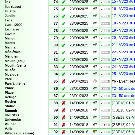
✓
15 - VV23 🚲 
74
23/09/2025
Îles
Îles (Lacs)
✓
16 - VV23 🚲 
75
23/09/2025
Illustre
✓
Jardin
17 - VV23 🚲 
76
23/09/2025
Lacs
✓
18 - VV23 🚲 
77
23/09/2025
Lacs +2000
Lachaise
✓
19 - VV23 🚲 
78
23/09/2025
Lavoir
✓
20 - VV23 🚲 
79
23/09/2025
Manoir
Marais
✓
21 - VV23 🚲 
80
23/09/2025
Marina
✓
Médiévale
22 - VV23 🚲 
81
23/09/2025
Méridien
✓
23 - VV23 🚲 
82
23/09/2025
Moulin (eau)
Moulin (vent)
✓
24 - VV23 🚲 
83
23/09/2025
Musée
✓
25 - VV23 🚲 
84
23/09/2025
Musique
Parc
✗
85
09/04/2023
#6 - Event Te
Parc à thème
✓
Phare
86
23/01/2023
#2 - 50 ans de
Plage
✓
87
23/01/2023
#3 - 50 ans de
Refuge
Rocher
✗
88
14/09/2018
[GBE18] 01-M
Statue
✗
89
14/09/2018
[GBE18] 02-M
Summit
UNESCO
✗
90
14/09/2018
[GBE18] 03-M
Université
✗
Vauban
91
14/09/2018
[GBE18] 04-M
Velib
✗
92
14/09/2018
[GBE18] 06-M
Village (plus beau)