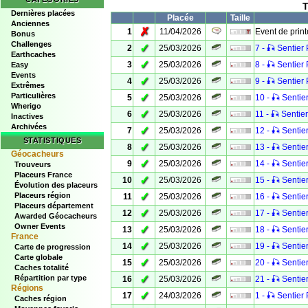
T
Dernières placées
Placée
Taille
Anciennes
✗
1
11/04/2026
Event de prin
Bonus
Challenges
✓
2
25/03/2026
7 - 🎣 Sentier 
Earthcaches
✓
3
25/03/2026
8 - 🎣 Sentier 
Easy
Events
✓
4
25/03/2026
9 - 🎣 Sentier 
Extrêmes
Particulières
✓
5
25/03/2026
10 - 🎣 Sentier
Wherigo
✓
6
25/03/2026
11 - 🎣 Sentier
Inactives
Archivées
✓
7
25/03/2026
12 - 🎣 Sentier
STATISTIQUES
✓
8
25/03/2026
13 - 🎣 Sentier
Géocacheurs
✓
9
25/03/2026
14 - 🎣 Sentier
Trouveurs
Placeurs France
✓
10
25/03/2026
15 - 🎣 Sentier
Évolution des placeurs
✓
Placeurs région
11
25/03/2026
16 - 🎣 Sentier
Placeurs département
✓
12
25/03/2026
17 - 🎣 Sentier
Awarded Géocacheurs
Owner Events
✓
13
25/03/2026
18 - 🎣 Sentier
France
✓
14
25/03/2026
19 - 🎣 Sentier
Carte de progression
Carte globale
✓
15
25/03/2026
20 - 🎣 Sentier
Caches totalité
✓
Répartition par type
16
25/03/2026
21 - 🎣 Sentier
Régions
✓
17
24/03/2026
1 - 🎣 Sentier 
Caches région