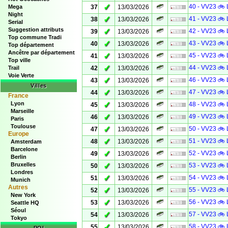
✓
40 - VV23 🚲 
Mega
37
13/03/2026
Night
✓
41 - VV23 🚲 
38
13/03/2026
Serial
Suggestion attributs
✓
42 - VV23 🚲 
39
13/03/2026
Top commune Tradi
✓
43 - VV23 🚲 
40
13/03/2026
Top département
Ancêtre par département
✓
45 - VV23 🚲 
41
13/03/2026
Top ville
✓
44 - VV23 🚲 
Trail
42
13/03/2026
Voie Verte
✓
46 - VV23 🚲 
43
13/03/2026
Villes
✓
47 - VV23 🚲 
44
13/03/2026
France
Lyon
✓
48 - VV23 🚲 
45
13/03/2026
Marseille
✓
49 - VV23 🚲 
46
13/03/2026
Paris
Toulouse
✓
50 - VV23 🚲 
47
13/03/2026
Europe
✓
51 - VV23 🚲 
48
13/03/2026
Amsterdam
Barcelone
✓
52 - VV23 🚲 
49
13/03/2026
Berlin
Bruxelles
✓
53 - VV23 🚲 
50
13/03/2026
Londres
✓
54 - VV23 🚲 
51
13/03/2026
Munich
Autres
✓
55 - VV23 🚲 
52
13/03/2026
New York
✓
56 - VV23 🚲 
53
13/03/2026
Seattle HQ
Séoul
✓
57 - VV23 🚲 
54
13/03/2026
Tokyo
✓
58 - VV23 🚲 
55
13/03/2026