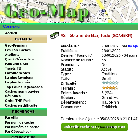
Connexion
Accueil
#2 - 50 ans de Barjitude
(GCA45KR)
PREMIUM
Geo-Premium
Placée le :
23/01/2023 par
flyjaja
Les Lab Caches
Publiée le :
28/01/2023
Attributs
Dernier "Found it" :
03/06/2026 - 64 jours
Quick Géocaches
Nombre de found :
55
Park and Grab
Premium :
Non
Trajets TB
Statut :
Active
Favorite scores
Type :
Traditional
La plus favorisée
Taille :
Small
La plus trouvée
Difficulté :
Top Found it géocache
Terrain :
Caches non trouvées
Points favoris :
5
(9%)
Défi villes
Région :
Grand-Est
Ortho THR Paris
Département :
Haut-Rhin
Caches en difficulté
Commune :
Feldkirch
RECHERCHE
Par ville
Dernière mise à jour le 05/08/2026 à 21:01:47
Par nom de cache
Voir cette cache sur geocaching.com
Par numéro de cache
Par Géocacheur
CATÉGORIES