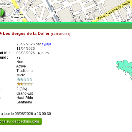
 Les Berges de la Doller
(GCBD9GT)
23/09/2025 par
flyjaja
11/04/2026
 it" :
03/08/2026 - 4 jours
und :
79
Non
Active
Traditional
Micro
 :
2
(3%)
Grand-Est
:
Haut-Rhin
Sentheim
 à jour le 05/08/2026 à 13:00:30
cache sur geocaching.com