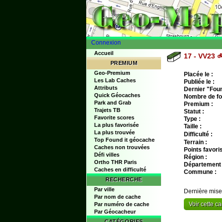
Connexion
Accueil
17 - VV23 
PREMIUM
Geo-Premium
Placée le :
Les Lab Caches
Publiée le :
Attributs
Dernier "Found
Quick Géocaches
Nombre de fo
Park and Grab
Premium :
Trajets TB
Statut :
Favorite scores
Type :
La plus favorisée
Taille :
La plus trouvée
Difficulté :
Top Found it géocache
Terrain :
Caches non trouvées
Points favoris
Défi villes
Région :
Ortho THR Paris
Département 
Caches en difficulté
Commune :
RECHERCHE
Par ville
Dernière mise
Par nom de cache
Voir cette 
Par numéro de cache
Par Géocacheur
CATÉGORIES