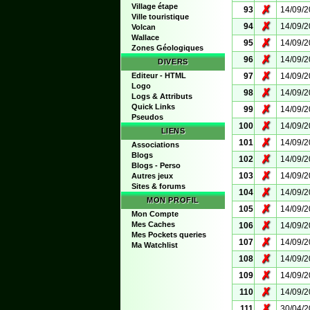
Village étape
✗
93
14/09/
Ville touristique
✗
94
14/09/
Volcan
Wallace
✗
95
14/09/
Zones Géologiques
✗
96
14/09/
DIVERS
✗
Editeur - HTML
97
14/09/
Logo
✗
98
14/09/
Logs & Attributs
Quick Links
✗
99
14/09/
Pseudos
✗
100
14/09/
LIENS
✗
101
14/09/
Associations
Blogs
✗
102
14/09/
Blogs - Perso
✗
103
14/09/
Autres jeux
Sites & forums
✗
104
14/09/
MON PROFIL
✗
105
14/09/
Mon Compte
✗
Mes Caches
106
14/09/
Mes Pockets queries
✗
107
14/09/
Ma Watchlist
✗
108
14/09/
✗
109
14/09/
✗
110
14/09/
✗
111
30/04/