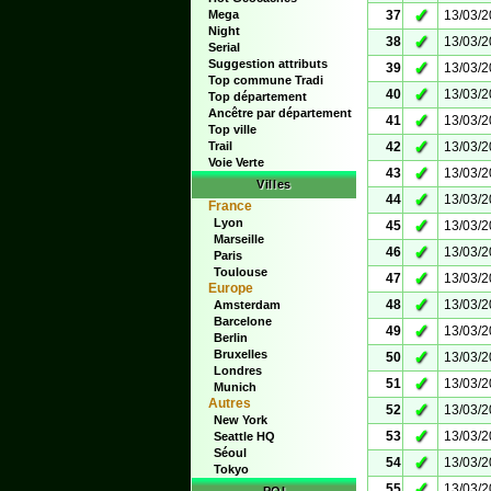
✓
Mega
37
13/03/
Night
✓
38
13/03/
Serial
Suggestion attributs
✓
39
13/03/
Top commune Tradi
✓
40
13/03/
Top département
Ancêtre par département
✓
41
13/03/
Top ville
✓
Trail
42
13/03/
Voie Verte
✓
43
13/03/
Villes
✓
44
13/03/
France
Lyon
✓
45
13/03/
Marseille
✓
46
13/03/
Paris
Toulouse
✓
47
13/03/
Europe
✓
48
13/03/
Amsterdam
Barcelone
✓
49
13/03/
Berlin
Bruxelles
✓
50
13/03/
Londres
✓
51
13/03/
Munich
Autres
✓
52
13/03/
New York
✓
53
13/03/
Seattle HQ
Séoul
✓
54
13/03/
Tokyo
✓
55
13/03/