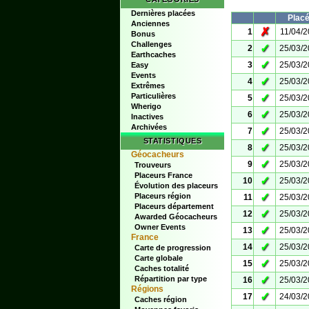
Dernières placées
Plac
Anciennes
✗
1
11/04/
Bonus
Challenges
✓
2
25/03/
Earthcaches
✓
3
25/03/
Easy
Events
✓
4
25/03/
Extrêmes
Particulières
✓
5
25/03/
Wherigo
✓
6
25/03/
Inactives
Archivées
✓
7
25/03/
STATISTIQUES
✓
8
25/03/
Géocacheurs
✓
9
25/03/
Trouveurs
Placeurs France
✓
10
25/03/
Évolution des placeurs
✓
Placeurs région
11
25/03/
Placeurs département
✓
12
25/03/
Awarded Géocacheurs
Owner Events
✓
13
25/03/
France
✓
14
25/03/
Carte de progression
Carte globale
✓
15
25/03/
Caches totalité
✓
Répartition par type
16
25/03/
Régions
✓
17
24/03/
Caches région