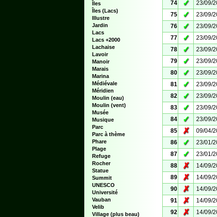
✓
74
23/09/
Îles
Îles (Lacs)
✓
75
23/09/
Illustre
✓
Jardin
76
23/09/
Lacs
✓
77
23/09/
Lacs +2000
Lachaise
✓
78
23/09/
Lavoir
✓
79
23/09/
Manoir
Marais
✓
80
23/09/
Marina
✓
Médiévale
81
23/09/
Méridien
✓
82
23/09/
Moulin (eau)
Moulin (vent)
✓
83
23/09/
Musée
✓
84
23/09/
Musique
Parc
✗
85
09/04/
Parc à thème
✓
Phare
86
23/01/
Plage
✓
87
23/01/
Refuge
Rocher
✗
88
14/09/
Statue
✗
89
14/09/
Summit
UNESCO
✗
90
14/09/
Université
✗
Vauban
91
14/09/
Velib
✗
92
14/09/
Village (plus beau)