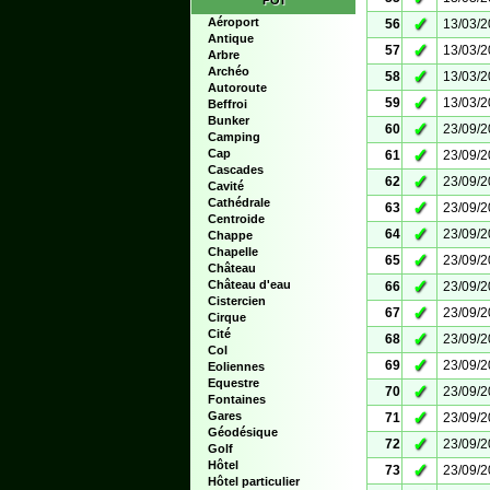
POI
✓
Aéroport
56
13/03/
Antique
✓
57
13/03/
Arbre
Archéo
✓
58
13/03/
Autoroute
✓
59
13/03/
Beffroi
Bunker
✓
60
23/09/
Camping
✓
Cap
61
23/09/
Cascades
✓
62
23/09/
Cavité
Cathédrale
✓
63
23/09/
Centroide
✓
64
23/09/
Chappe
Chapelle
✓
65
23/09/
Château
✓
Château d'eau
66
23/09/
Cistercien
✓
67
23/09/
Cirque
Cité
✓
68
23/09/
Col
✓
69
23/09/
Eoliennes
Equestre
✓
70
23/09/
Fontaines
✓
Gares
71
23/09/
Géodésique
✓
72
23/09/
Golf
Hôtel
✓
73
23/09/
Hôtel particulier