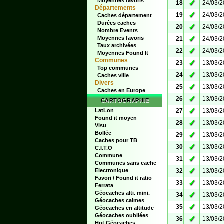
Moyennes favoris
✓
18
24/03/
Départements
✓
19
24/03/
Caches département
Durées caches
✓
20
24/03/
Nombre Events
✓
Moyennes favoris
21
24/03/
Taux archivées
✓
22
24/03/
Moyennes Found It
Communes
✓
23
13/03/
Top communes
✓
24
13/03/
Caches ville
Divers
✓
25
13/03/
Caches en Europe
✓
26
13/03/
CARTOGRAPHIE
✓
LatLon
27
13/03/
Found it moyen
✓
28
13/03/
Visu
Bollée
✓
29
13/03/
Caches pour TB
✓
30
13/03/
C.I.T.O
Commune
✓
31
13/03/
Communes sans cache
✓
Electronique
32
13/03/
Favori / Found it ratio
✓
33
13/03/
Ferrata
Géocaches alti. mini.
✓
34
13/03/
Géocaches calmes
✓
35
13/03/
Géocaches en altitude
Géocaches oubliées
✓
36
13/03/
Hot Géocaches