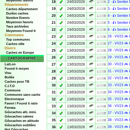
Moyennes favoris
✓
18
24/03/2026
2 - 🎣 Sentier 
Départements
✓
19
24/03/2026
3 - 🎣 Sentier 
Caches département
Durées caches
✓
20
24/03/2026
4 - 🎣 Sentier 
Nombre Events
✓
Moyennes favoris
21
24/03/2026
5 - 🎣 Sentier 
Taux archivées
✓
22
24/03/2026
6 - 🎣 Sentier 
Moyennes Found It
Communes
✓
26 - VV23 🚲 
23
13/03/2026
Top communes
✓
27 - VV23 🚲 
24
13/03/2026
Caches ville
Divers
✓
28 - VV23 🚲 
25
13/03/2026
Caches en Europe
✓
29 - VV23 🚲 
26
13/03/2026
CARTOGRAPHIE
✓
30 - VV23 🚲 
LatLon
27
13/03/2026
Found it moyen
✓
31 - VV23 🚲 
28
13/03/2026
Visu
Bollée
✓
32 - VV23 🚲 
29
13/03/2026
Caches pour TB
✓
33 - VV23 🚲 
30
13/03/2026
C.I.T.O
Commune
✓
34 - VV23 🚲 
31
13/03/2026
Communes sans cache
✓
35 - VV23 🚲 
Electronique
32
13/03/2026
Favori / Found it ratio
✓
36 - VV23 🚲 
33
13/03/2026
Ferrata
Géocaches alti. mini.
✓
37 - VV23 🚲 
34
13/03/2026
Géocaches calmes
✓
38 - VV23 🚲 
35
13/03/2026
Géocaches en altitude
Géocaches oubliées
✓
39 - VV23 🚲 
36
13/03/2026
Hot Géocaches