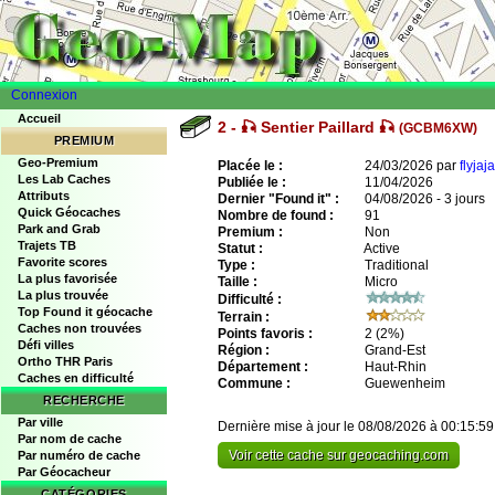
Connexion
Accueil
2 - 🎣 Sentier Paillard 🎣
(GCBM6XW)
PREMIUM
Geo-Premium
Placée le :
24/03/2026 par
flyjaja
Les Lab Caches
Publiée le :
11/04/2026
Attributs
Dernier "Found it" :
04/08/2026 - 3 jours
Quick Géocaches
Nombre de found :
91
Park and Grab
Premium :
Non
Trajets TB
Statut :
Active
Favorite scores
Type :
Traditional
La plus favorisée
Taille :
Micro
La plus trouvée
Difficulté :
Top Found it géocache
Terrain :
Caches non trouvées
Points favoris :
2
(2%)
Défi villes
Région :
Grand-Est
Ortho THR Paris
Département :
Haut-Rhin
Caches en difficulté
Commune :
Guewenheim
RECHERCHE
Par ville
Dernière mise à jour le 08/08/2026 à 00:15:59
Par nom de cache
Voir cette cache sur geocaching.com
Par numéro de cache
Par Géocacheur
CATÉGORIES