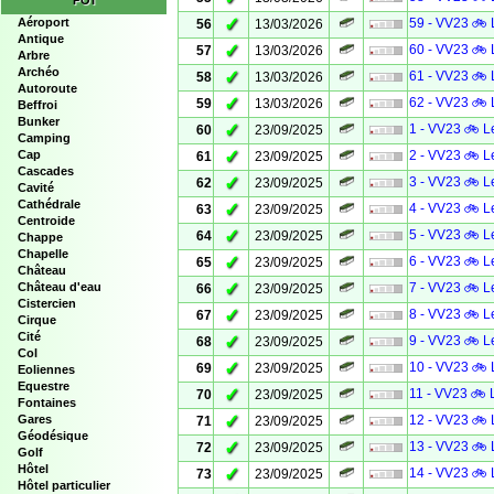
POI
✓
Aéroport
59 - VV23 🚲 
56
13/03/2026
Antique
✓
60 - VV23 🚲 
57
13/03/2026
Arbre
Archéo
✓
61 - VV23 🚲 
58
13/03/2026
Autoroute
✓
62 - VV23 🚲 
59
13/03/2026
Beffroi
Bunker
✓
1 - VV23 🚲 L
60
23/09/2025
Camping
✓
Cap
2 - VV23 🚲 L
61
23/09/2025
Cascades
✓
3 - VV23 🚲 L
62
23/09/2025
Cavité
Cathédrale
✓
4 - VV23 🚲 L
63
23/09/2025
Centroide
✓
5 - VV23 🚲 L
64
23/09/2025
Chappe
Chapelle
✓
6 - VV23 🚲 L
65
23/09/2025
Château
✓
Château d'eau
7 - VV23 🚲 L
66
23/09/2025
Cistercien
✓
8 - VV23 🚲 L
67
23/09/2025
Cirque
Cité
✓
9 - VV23 🚲 L
68
23/09/2025
Col
✓
10 - VV23 🚲 
69
23/09/2025
Eoliennes
Equestre
✓
11 - VV23 🚲 
70
23/09/2025
Fontaines
✓
Gares
12 - VV23 🚲 
71
23/09/2025
Géodésique
✓
13 - VV23 🚲 
72
23/09/2025
Golf
Hôtel
✓
14 - VV23 🚲 
73
23/09/2025
Hôtel particulier