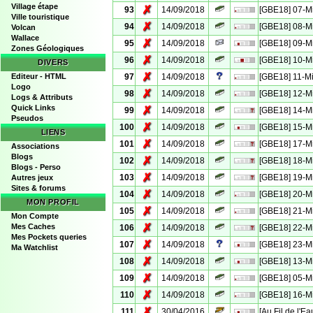
Village étape
✗
93
14/09/2018
[GBE18] 07-M
Ville touristique
✗
94
14/09/2018
[GBE18] 08-M
Volcan
Wallace
✗
95
14/09/2018
[GBE18] 09-M
Zones Géologiques
✗
96
14/09/2018
[GBE18] 10-M
DIVERS
✗
Editeur - HTML
97
14/09/2018
[GBE18] 11-M
Logo
✗
98
14/09/2018
[GBE18] 12-M
Logs & Attributs
Quick Links
✗
99
14/09/2018
[GBE18] 14-M
Pseudos
✗
100
14/09/2018
[GBE18] 15-M
LIENS
✗
101
14/09/2018
[GBE18] 17-M
Associations
Blogs
✗
102
14/09/2018
[GBE18] 18-M
Blogs - Perso
✗
103
14/09/2018
[GBE18] 19-M
Autres jeux
Sites & forums
✗
104
14/09/2018
[GBE18] 20-M
MON PROFIL
✗
105
14/09/2018
[GBE18] 21-M
Mon Compte
✗
Mes Caches
106
14/09/2018
[GBE18] 22-M
Mes Pockets queries
✗
107
14/09/2018
[GBE18] 23-M
Ma Watchlist
✗
108
14/09/2018
[GBE18] 13-M
✗
109
14/09/2018
[GBE18] 05-M
✗
110
14/09/2018
[GBE18] 16-M
✗
111
30/04/2016
[Au Fil de l'E