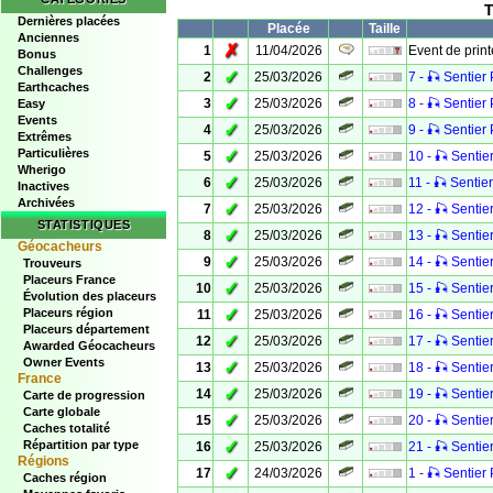
T
Dernières placées
Placée
Taille
Anciennes
✗
1
11/04/2026
Event de prin
Bonus
Challenges
✓
2
25/03/2026
7 - 🎣 Sentier 
Earthcaches
✓
3
25/03/2026
8 - 🎣 Sentier 
Easy
Events
✓
4
25/03/2026
9 - 🎣 Sentier 
Extrêmes
Particulières
✓
5
25/03/2026
10 - 🎣 Sentier
Wherigo
✓
6
25/03/2026
11 - 🎣 Sentier
Inactives
Archivées
✓
7
25/03/2026
12 - 🎣 Sentier
STATISTIQUES
✓
8
25/03/2026
13 - 🎣 Sentier
Géocacheurs
✓
9
25/03/2026
14 - 🎣 Sentier
Trouveurs
Placeurs France
✓
10
25/03/2026
15 - 🎣 Sentier
Évolution des placeurs
✓
Placeurs région
11
25/03/2026
16 - 🎣 Sentier
Placeurs département
✓
12
25/03/2026
17 - 🎣 Sentier
Awarded Géocacheurs
Owner Events
✓
13
25/03/2026
18 - 🎣 Sentier
France
✓
14
25/03/2026
19 - 🎣 Sentier
Carte de progression
Carte globale
✓
15
25/03/2026
20 - 🎣 Sentier
Caches totalité
✓
Répartition par type
16
25/03/2026
21 - 🎣 Sentier
Régions
✓
17
24/03/2026
1 - 🎣 Sentier 
Caches région