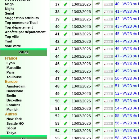
✓
40 - VV23 🚲 
Mega
37
13/03/2026
Night
✓
41 - VV23 🚲 
38
13/03/2026
Serial
Suggestion attributs
✓
42 - VV23 🚲 
39
13/03/2026
Top commune Tradi
✓
43 - VV23 🚲 
40
13/03/2026
Top département
Ancêtre par département
✓
45 - VV23 🚲 
41
13/03/2026
Top ville
✓
44 - VV23 🚲 
Trail
42
13/03/2026
Voie Verte
✓
46 - VV23 🚲 
43
13/03/2026
Villes
✓
47 - VV23 🚲 
44
13/03/2026
France
Lyon
✓
48 - VV23 🚲 
45
13/03/2026
Marseille
✓
49 - VV23 🚲 
46
13/03/2026
Paris
Toulouse
✓
50 - VV23 🚲 
47
13/03/2026
Europe
✓
51 - VV23 🚲 
48
13/03/2026
Amsterdam
Barcelone
✓
52 - VV23 🚲 
49
13/03/2026
Berlin
Bruxelles
✓
53 - VV23 🚲 
50
13/03/2026
Londres
✓
54 - VV23 🚲 
51
13/03/2026
Munich
Autres
✓
55 - VV23 🚲 
52
13/03/2026
New York
✓
56 - VV23 🚲 
53
13/03/2026
Seattle HQ
Séoul
✓
57 - VV23 🚲 
54
13/03/2026
Tokyo
✓
58 - VV23 🚲 
55
13/03/2026