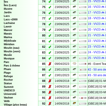
✓
15 - VV23 🚲 
74
23/09/2025
Îles
Îles (Lacs)
✓
16 - VV23 🚲 
75
23/09/2025
Illustre
✓
Jardin
17 - VV23 🚲 
76
23/09/2025
Lacs
✓
18 - VV23 🚲 
77
23/09/2025
Lacs +2000
Lachaise
✓
19 - VV23 🚲 
78
23/09/2025
Lavoir
✓
20 - VV23 🚲 
79
23/09/2025
Manoir
Marais
✓
21 - VV23 🚲 
80
23/09/2025
Marina
✓
Médiévale
22 - VV23 🚲 
81
23/09/2025
Méridien
✓
23 - VV23 🚲 
82
23/09/2025
Moulin (eau)
Moulin (vent)
✓
24 - VV23 🚲 
83
23/09/2025
Musée
✓
25 - VV23 🚲 
84
23/09/2025
Musique
Parc
✗
85
09/04/2023
#6 - Event Te
Parc à thème
✓
Phare
86
23/01/2023
#2 - 50 ans de
Plage
✓
87
23/01/2023
#3 - 50 ans de
Refuge
Rocher
✗
88
14/09/2018
[GBE18] 01-M
Statue
✗
89
14/09/2018
[GBE18] 02-M
Summit
UNESCO
✗
90
14/09/2018
[GBE18] 03-M
Université
✗
Vauban
91
14/09/2018
[GBE18] 04-M
Velib
✗
92
14/09/2018
[GBE18] 06-M
Village (plus beau)