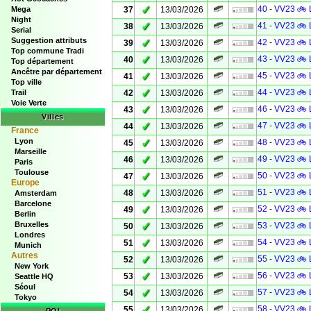
✓
40 - VV23 🚲 
Mega
37
13/03/2026
Night
✓
41 - VV23 🚲 
38
13/03/2026
Serial
Suggestion attributs
✓
42 - VV23 🚲 
39
13/03/2026
Top commune Tradi
✓
43 - VV23 🚲 
40
13/03/2026
Top département
Ancêtre par département
✓
45 - VV23 🚲 
41
13/03/2026
Top ville
✓
44 - VV23 🚲 
Trail
42
13/03/2026
Voie Verte
✓
46 - VV23 🚲 
43
13/03/2026
Villes
✓
47 - VV23 🚲 
44
13/03/2026
France
Lyon
✓
48 - VV23 🚲 
45
13/03/2026
Marseille
✓
49 - VV23 🚲 
46
13/03/2026
Paris
Toulouse
✓
50 - VV23 🚲 
47
13/03/2026
Europe
✓
51 - VV23 🚲 
48
13/03/2026
Amsterdam
Barcelone
✓
52 - VV23 🚲 
49
13/03/2026
Berlin
Bruxelles
✓
53 - VV23 🚲 
50
13/03/2026
Londres
✓
54 - VV23 🚲 
51
13/03/2026
Munich
Autres
✓
55 - VV23 🚲 
52
13/03/2026
New York
✓
56 - VV23 🚲 
53
13/03/2026
Seattle HQ
Séoul
✓
57 - VV23 🚲 
54
13/03/2026
Tokyo
✓
58 - VV23 🚲 
55
13/03/2026