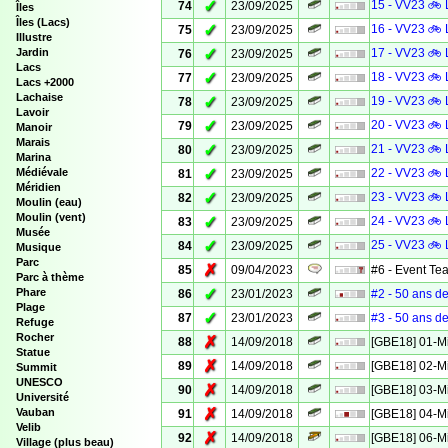
✓
15 - VV23 🚲 
74
23/09/2025
Îles
Îles (Lacs)
✓
16 - VV23 🚲 
75
23/09/2025
Illustre
✓
Jardin
17 - VV23 🚲 
76
23/09/2025
Lacs
✓
18 - VV23 🚲 
77
23/09/2025
Lacs +2000
Lachaise
✓
19 - VV23 🚲 
78
23/09/2025
Lavoir
✓
20 - VV23 🚲 
79
23/09/2025
Manoir
Marais
✓
21 - VV23 🚲 
80
23/09/2025
Marina
✓
Médiévale
22 - VV23 🚲 
81
23/09/2025
Méridien
✓
23 - VV23 🚲 
82
23/09/2025
Moulin (eau)
Moulin (vent)
✓
24 - VV23 🚲 
83
23/09/2025
Musée
✓
25 - VV23 🚲 
84
23/09/2025
Musique
Parc
✗
85
09/04/2023
#6 - Event Te
Parc à thème
✓
Phare
86
23/01/2023
#2 - 50 ans de
Plage
✓
87
23/01/2023
#3 - 50 ans de
Refuge
Rocher
✗
88
14/09/2018
[GBE18] 01-M
Statue
✗
89
14/09/2018
[GBE18] 02-M
Summit
UNESCO
✗
90
14/09/2018
[GBE18] 03-M
Université
✗
Vauban
91
14/09/2018
[GBE18] 04-M
Velib
✗
92
14/09/2018
[GBE18] 06-M
Village (plus beau)