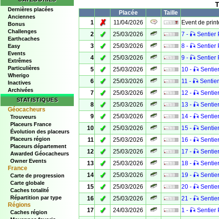
T
Dernières placées
Placée
Taille
Anciennes
✗
1
11/04/2026
Event de prin
Bonus
Challenges
✓
2
25/03/2026
7 - 🎣 Sentier 
Earthcaches
✓
3
25/03/2026
8 - 🎣 Sentier 
Easy
Events
✓
4
25/03/2026
9 - 🎣 Sentier 
Extrêmes
Particulières
✓
5
25/03/2026
10 - 🎣 Sentier
Wherigo
✓
6
25/03/2026
11 - 🎣 Sentier
Inactives
Archivées
✓
7
25/03/2026
12 - 🎣 Sentier
STATISTIQUES
✓
8
25/03/2026
13 - 🎣 Sentier
Géocacheurs
✓
9
25/03/2026
14 - 🎣 Sentier
Trouveurs
Placeurs France
✓
10
25/03/2026
15 - 🎣 Sentier
Évolution des placeurs
✓
Placeurs région
11
25/03/2026
16 - 🎣 Sentier
Placeurs département
✓
12
25/03/2026
17 - 🎣 Sentier
Awarded Géocacheurs
Owner Events
✓
13
25/03/2026
18 - 🎣 Sentier
France
✓
14
25/03/2026
19 - 🎣 Sentier
Carte de progression
Carte globale
✓
15
25/03/2026
20 - 🎣 Sentier
Caches totalité
✓
Répartition par type
16
25/03/2026
21 - 🎣 Sentier
Régions
✓
17
24/03/2026
1 - 🎣 Sentier 
Caches région