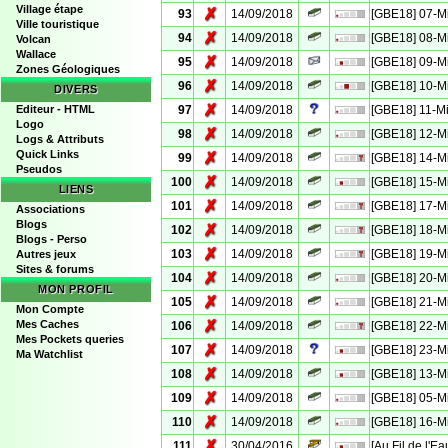
Village étape
✗
93
14/09/2018
[GBE18] 07-M
Ville touristique
✗
94
14/09/2018
[GBE18] 08-M
Volcan
Wallace
✗
95
14/09/2018
[GBE18] 09-M
Zones Géologiques
✗
96
14/09/2018
[GBE18] 10-M
DIVERS
✗
Editeur - HTML
97
14/09/2018
[GBE18] 11-M
Logo
✗
98
14/09/2018
[GBE18] 12-M
Logs & Attributs
Quick Links
✗
99
14/09/2018
[GBE18] 14-M
Pseudos
✗
100
14/09/2018
[GBE18] 15-M
LIENS
✗
101
14/09/2018
[GBE18] 17-M
Associations
Blogs
✗
102
14/09/2018
[GBE18] 18-M
Blogs - Perso
✗
103
14/09/2018
[GBE18] 19-M
Autres jeux
Sites & forums
✗
104
14/09/2018
[GBE18] 20-M
MON PROFIL
✗
105
14/09/2018
[GBE18] 21-M
Mon Compte
✗
Mes Caches
106
14/09/2018
[GBE18] 22-M
Mes Pockets queries
✗
107
14/09/2018
[GBE18] 23-M
Ma Watchlist
✗
108
14/09/2018
[GBE18] 13-M
✗
109
14/09/2018
[GBE18] 05-M
✗
110
14/09/2018
[GBE18] 16-M
✗
111
30/04/2016
[Au Fil de l'E