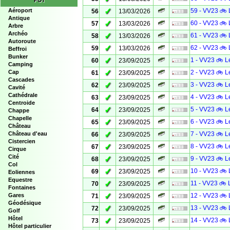
POI
✓
Aéroport
59 - VV23 🚲 
56
13/03/2026
Antique
✓
60 - VV23 🚲 
57
13/03/2026
Arbre
Archéo
✓
61 - VV23 🚲 
58
13/03/2026
Autoroute
✓
62 - VV23 🚲 
59
13/03/2026
Beffroi
Bunker
✓
1 - VV23 🚲 L
60
23/09/2025
Camping
✓
Cap
2 - VV23 🚲 L
61
23/09/2025
Cascades
✓
3 - VV23 🚲 L
62
23/09/2025
Cavité
Cathédrale
✓
4 - VV23 🚲 L
63
23/09/2025
Centroide
✓
5 - VV23 🚲 L
64
23/09/2025
Chappe
Chapelle
✓
6 - VV23 🚲 L
65
23/09/2025
Château
✓
Château d'eau
7 - VV23 🚲 L
66
23/09/2025
Cistercien
✓
8 - VV23 🚲 L
67
23/09/2025
Cirque
Cité
✓
9 - VV23 🚲 L
68
23/09/2025
Col
✓
10 - VV23 🚲 
69
23/09/2025
Eoliennes
Equestre
✓
11 - VV23 🚲 
70
23/09/2025
Fontaines
✓
Gares
12 - VV23 🚲 
71
23/09/2025
Géodésique
✓
13 - VV23 🚲 
72
23/09/2025
Golf
Hôtel
✓
14 - VV23 🚲 
73
23/09/2025
Hôtel particulier