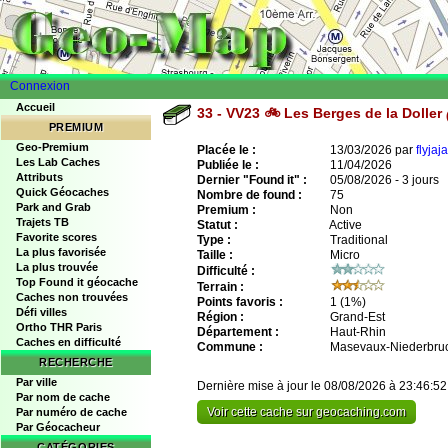
Connexion
Accueil
33 - VV23 🚲 Les Berges de la Doller
PREMIUM
Geo-Premium
Placée le :
13/03/2026 par
flyjaja
Les Lab Caches
Publiée le :
11/04/2026
Attributs
Dernier "Found it" :
05/08/2026 - 3 jours
Quick Géocaches
Nombre de found :
75
Park and Grab
Premium :
Non
Trajets TB
Statut :
Active
Favorite scores
Type :
Traditional
La plus favorisée
Taille :
Micro
La plus trouvée
Difficulté :
Top Found it géocache
Terrain :
Caches non trouvées
Points favoris :
1
(1%)
Défi villes
Région :
Grand-Est
Ortho THR Paris
Département :
Haut-Rhin
Caches en difficulté
Commune :
Masevaux-Niederbru
RECHERCHE
Par ville
Dernière mise à jour le 08/08/2026 à 23:46:52
Par nom de cache
Voir cette cache sur geocaching.com
Par numéro de cache
Par Géocacheur
CATÉGORIES