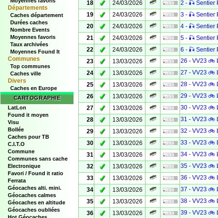
Moyennes favoris
✓
18
24/03/2026
2 - 🎣 Sentier 
Départements
✓
19
24/03/2026
3 - 🎣 Sentier 
Caches département
Durées caches
✓
20
24/03/2026
4 - 🎣 Sentier 
Nombre Events
✓
Moyennes favoris
21
24/03/2026
5 - 🎣 Sentier 
Taux archivées
✓
22
24/03/2026
6 - 🎣 Sentier 
Moyennes Found It
Communes
✓
26 - VV23 🚲 
23
13/03/2026
Top communes
✓
27 - VV23 🚲 
24
13/03/2026
Caches ville
Divers
✓
28 - VV23 🚲 
25
13/03/2026
Caches en Europe
✓
29 - VV23 🚲 
26
13/03/2026
CARTOGRAPHIE
✓
30 - VV23 🚲 
LatLon
27
13/03/2026
Found it moyen
✓
31 - VV23 🚲 
28
13/03/2026
Visu
Bollée
✓
32 - VV23 🚲 
29
13/03/2026
Caches pour TB
✓
33 - VV23 🚲 
30
13/03/2026
C.I.T.O
Commune
✓
34 - VV23 🚲 
31
13/03/2026
Communes sans cache
✓
35 - VV23 🚲 
Electronique
32
13/03/2026
Favori / Found it ratio
✓
36 - VV23 🚲 
33
13/03/2026
Ferrata
Géocaches alti. mini.
✓
37 - VV23 🚲 
34
13/03/2026
Géocaches calmes
✓
38 - VV23 🚲 
35
13/03/2026
Géocaches en altitude
Géocaches oubliées
✓
39 - VV23 🚲 
36
13/03/2026
Hot Géocaches