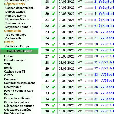
Moyennes favoris
✓
18
24/03/2026
2 - 🎣 Sentier 
Départements
✓
19
24/03/2026
3 - 🎣 Sentier 
Caches département
Durées caches
✓
20
24/03/2026
4 - 🎣 Sentier 
Nombre Events
✓
Moyennes favoris
21
24/03/2026
5 - 🎣 Sentier 
Taux archivées
✓
22
24/03/2026
6 - 🎣 Sentier 
Moyennes Found It
Communes
✓
26 - VV23 🚲 
23
13/03/2026
Top communes
✓
27 - VV23 🚲 
24
13/03/2026
Caches ville
Divers
✓
28 - VV23 🚲 
25
13/03/2026
Caches en Europe
✓
29 - VV23 🚲 
26
13/03/2026
CARTOGRAPHIE
✓
30 - VV23 🚲 
LatLon
27
13/03/2026
Found it moyen
✓
31 - VV23 🚲 
28
13/03/2026
Visu
Bollée
✓
32 - VV23 🚲 
29
13/03/2026
Caches pour TB
✓
33 - VV23 🚲 
30
13/03/2026
C.I.T.O
Commune
✓
34 - VV23 🚲 
31
13/03/2026
Communes sans cache
✓
35 - VV23 🚲 
Electronique
32
13/03/2026
Favori / Found it ratio
✓
36 - VV23 🚲 
33
13/03/2026
Ferrata
Géocaches alti. mini.
✓
37 - VV23 🚲 
34
13/03/2026
Géocaches calmes
✓
38 - VV23 🚲 
35
13/03/2026
Géocaches en altitude
Géocaches oubliées
✓
39 - VV23 🚲 
36
13/03/2026
Hot Géocaches