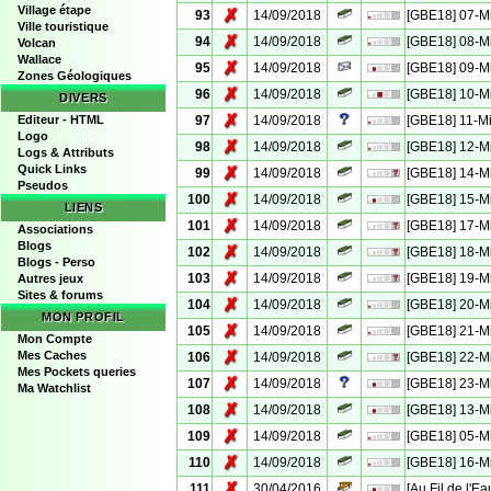
Village étape
✗
93
14/09/2018
[GBE18] 07-M
Ville touristique
✗
94
14/09/2018
[GBE18] 08-M
Volcan
Wallace
✗
95
14/09/2018
[GBE18] 09-M
Zones Géologiques
✗
96
14/09/2018
[GBE18] 10-M
DIVERS
✗
Editeur - HTML
97
14/09/2018
[GBE18] 11-M
Logo
✗
98
14/09/2018
[GBE18] 12-M
Logs & Attributs
Quick Links
✗
99
14/09/2018
[GBE18] 14-M
Pseudos
✗
100
14/09/2018
[GBE18] 15-M
LIENS
✗
101
14/09/2018
[GBE18] 17-M
Associations
Blogs
✗
102
14/09/2018
[GBE18] 18-M
Blogs - Perso
✗
103
14/09/2018
[GBE18] 19-M
Autres jeux
Sites & forums
✗
104
14/09/2018
[GBE18] 20-M
MON PROFIL
✗
105
14/09/2018
[GBE18] 21-M
Mon Compte
✗
Mes Caches
106
14/09/2018
[GBE18] 22-M
Mes Pockets queries
✗
107
14/09/2018
[GBE18] 23-M
Ma Watchlist
✗
108
14/09/2018
[GBE18] 13-M
✗
109
14/09/2018
[GBE18] 05-M
✗
110
14/09/2018
[GBE18] 16-M
✗
111
30/04/2016
[Au Fil de l'E