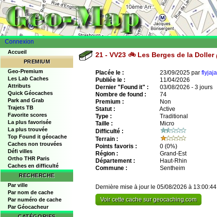
Connexion
Accueil
21 - VV23 🚲 Les Berges de la Doller
PREMIUM
Geo-Premium
Placée le :
23/09/2025 par
flyjaja
Les Lab Caches
Publiée le :
11/04/2026
Attributs
Dernier "Found it" :
03/08/2026 - 3 jours
Quick Géocaches
Nombre de found :
74
Park and Grab
Premium :
Non
Trajets TB
Statut :
Active
Favorite scores
Type :
Traditional
La plus favorisée
Taille :
Micro
La plus trouvée
Difficulté :
Top Found it géocache
Terrain :
Caches non trouvées
Points favoris :
0
(0%)
Défi villes
Région :
Grand-Est
Ortho THR Paris
Département :
Haut-Rhin
Caches en difficulté
Commune :
Sentheim
RECHERCHE
Par ville
Dernière mise à jour le 05/08/2026 à 13:00:44
Par nom de cache
Voir cette cache sur geocaching.com
Par numéro de cache
Par Géocacheur
CATÉGORIES