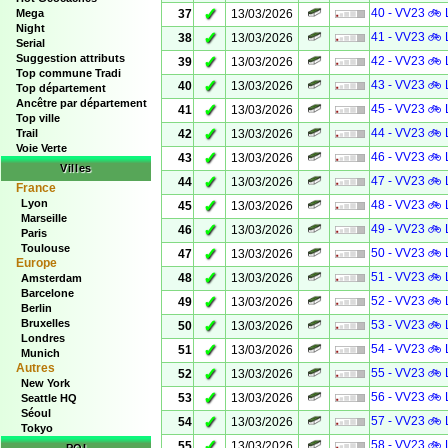
✓
40 - VV23 🚲 
Mega
37
13/03/2026
Night
✓
41 - VV23 🚲 
38
13/03/2026
Serial
Suggestion attributs
✓
42 - VV23 🚲 
39
13/03/2026
Top commune Tradi
✓
43 - VV23 🚲 
40
13/03/2026
Top département
Ancêtre par département
✓
45 - VV23 🚲 
41
13/03/2026
Top ville
✓
44 - VV23 🚲 
Trail
42
13/03/2026
Voie Verte
✓
46 - VV23 🚲 
43
13/03/2026
Villes
✓
47 - VV23 🚲 
44
13/03/2026
France
Lyon
✓
48 - VV23 🚲 
45
13/03/2026
Marseille
✓
49 - VV23 🚲 
46
13/03/2026
Paris
Toulouse
✓
50 - VV23 🚲 
47
13/03/2026
Europe
✓
51 - VV23 🚲 
48
13/03/2026
Amsterdam
Barcelone
✓
52 - VV23 🚲 
49
13/03/2026
Berlin
Bruxelles
✓
53 - VV23 🚲 
50
13/03/2026
Londres
✓
54 - VV23 🚲 
51
13/03/2026
Munich
Autres
✓
55 - VV23 🚲 
52
13/03/2026
New York
✓
56 - VV23 🚲 
53
13/03/2026
Seattle HQ
Séoul
✓
57 - VV23 🚲 
54
13/03/2026
Tokyo
✓
58 - VV23 🚲 
55
13/03/2026