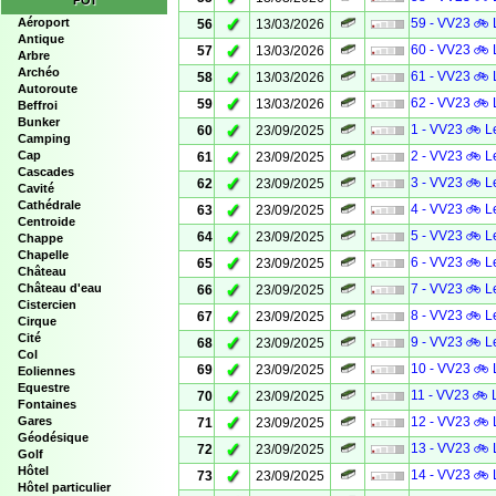
POI
✓
Aéroport
59 - VV23 🚲 
56
13/03/2026
Antique
✓
60 - VV23 🚲 
57
13/03/2026
Arbre
Archéo
✓
61 - VV23 🚲 
58
13/03/2026
Autoroute
✓
62 - VV23 🚲 
59
13/03/2026
Beffroi
Bunker
✓
1 - VV23 🚲 L
60
23/09/2025
Camping
✓
Cap
2 - VV23 🚲 L
61
23/09/2025
Cascades
✓
3 - VV23 🚲 L
62
23/09/2025
Cavité
Cathédrale
✓
4 - VV23 🚲 L
63
23/09/2025
Centroide
✓
5 - VV23 🚲 L
64
23/09/2025
Chappe
Chapelle
✓
6 - VV23 🚲 L
65
23/09/2025
Château
✓
Château d'eau
7 - VV23 🚲 L
66
23/09/2025
Cistercien
✓
8 - VV23 🚲 L
67
23/09/2025
Cirque
Cité
✓
9 - VV23 🚲 L
68
23/09/2025
Col
✓
10 - VV23 🚲 
69
23/09/2025
Eoliennes
Equestre
✓
11 - VV23 🚲 
70
23/09/2025
Fontaines
✓
Gares
12 - VV23 🚲 
71
23/09/2025
Géodésique
✓
13 - VV23 🚲 
72
23/09/2025
Golf
Hôtel
✓
14 - VV23 🚲 
73
23/09/2025
Hôtel particulier