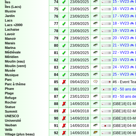
✓
15 - VV23 🚲 
74
23/09/2025
Îles
Îles (Lacs)
✓
16 - VV23 🚲 
75
23/09/2025
Illustre
✓
Jardin
17 - VV23 🚲 
76
23/09/2025
Lacs
✓
18 - VV23 🚲 
77
23/09/2025
Lacs +2000
Lachaise
✓
19 - VV23 🚲 
78
23/09/2025
Lavoir
✓
20 - VV23 🚲 
79
23/09/2025
Manoir
Marais
✓
21 - VV23 🚲 
80
23/09/2025
Marina
✓
Médiévale
22 - VV23 🚲 
81
23/09/2025
Méridien
✓
23 - VV23 🚲 
82
23/09/2025
Moulin (eau)
Moulin (vent)
✓
24 - VV23 🚲 
83
23/09/2025
Musée
✓
25 - VV23 🚲 
84
23/09/2025
Musique
Parc
✗
85
09/04/2023
#6 - Event Te
Parc à thème
✓
Phare
86
23/01/2023
#2 - 50 ans de
Plage
✓
87
23/01/2023
#3 - 50 ans de
Refuge
Rocher
✗
88
14/09/2018
[GBE18] 01-M
Statue
✗
89
14/09/2018
[GBE18] 02-M
Summit
UNESCO
✗
90
14/09/2018
[GBE18] 03-M
Université
✗
Vauban
91
14/09/2018
[GBE18] 04-M
Velib
✗
92
14/09/2018
[GBE18] 06-M
Village (plus beau)