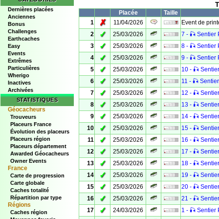
T
Dernières placées
Placée
Taille
Anciennes
✗
1
11/04/2026
Event de prin
Bonus
Challenges
✓
2
25/03/2026
7 - 🎣 Sentier 
Earthcaches
✓
3
25/03/2026
8 - 🎣 Sentier 
Easy
Events
✓
4
25/03/2026
9 - 🎣 Sentier 
Extrêmes
Particulières
✓
5
25/03/2026
10 - 🎣 Sentier
Wherigo
✓
6
25/03/2026
11 - 🎣 Sentier
Inactives
Archivées
✓
7
25/03/2026
12 - 🎣 Sentier
STATISTIQUES
✓
8
25/03/2026
13 - 🎣 Sentier
Géocacheurs
✓
9
25/03/2026
14 - 🎣 Sentier
Trouveurs
Placeurs France
✓
10
25/03/2026
15 - 🎣 Sentier
Évolution des placeurs
✓
Placeurs région
11
25/03/2026
16 - 🎣 Sentier
Placeurs département
✓
12
25/03/2026
17 - 🎣 Sentier
Awarded Géocacheurs
Owner Events
✓
13
25/03/2026
18 - 🎣 Sentier
France
✓
14
25/03/2026
19 - 🎣 Sentier
Carte de progression
Carte globale
✓
15
25/03/2026
20 - 🎣 Sentier
Caches totalité
✓
Répartition par type
16
25/03/2026
21 - 🎣 Sentier
Régions
✓
17
24/03/2026
1 - 🎣 Sentier 
Caches région