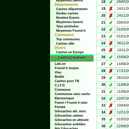
Moyennes favoris
✓
18
29/05/
Départements
✗
19
24/11/
Caches département
Durées caches
✗
20
24/11/
Nombre Events
✓
Moyennes favoris
21
20/04/
Taux archivées
✓
22
31/03/
Moyennes Found It
Communes
✓
23
01/01/
Top communes
✗
24
26/11/
Caches ville
Divers
✗
25
10/11/
Caches en Europe
✓
26
15/08/
CARTOGRAPHIE
✓
LatLon
27
14/08/
Found it moyen
✗
28
17/12/
Visu
Bollée
✓
29
26/10/
Caches pour TB
✓
30
11/08/
C.I.T.O
Commune
✓
31
11/08/
Communes sans cache
✓
Electronique
32
22/07/
Favori / Found it ratio
✗
33
10/04/
Ferrata
Géocaches alti. mini.
✗
34
12/11/
Géocaches calmes
✓
35
31/05/
Géocaches en altitude
Géocaches oubliées
✓
36
22/08/
Hot Géocaches