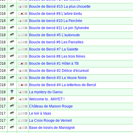
2018
Boucle de Bercé #15 La plus chouette
2018
Boucle de bercé #9 L'arbre tordu
2018
Boucle de bercé #10 La Perchée
2018
Boucle de bercé #11 Le pin Sylvestre
2018
Boucle de Bercé #5 L'autoroute
2018
Boucle de bercé #6 Les Parcelles
2018
Boucle de Bercé #7 La Galette
2018
Boucle de bercé #8 Les trois frères
2018
Boucle de Bercé #1 Hôtel à TB
2018
Boucle de Bercé #2 Délice d'écureuil
2018
Boucle de Bercé #3 La Veuve Noire
2018
Boucle de Bercé #4 La letterbox de Bercé
2018
La mystery du Garou
2018
Welcome to...MAYET !
2017
Château de Maison Rouge
2017
Le loir à Vaas
2017
La Croix Rouge de Verneil
2017
Base de loisirs de Mansigné