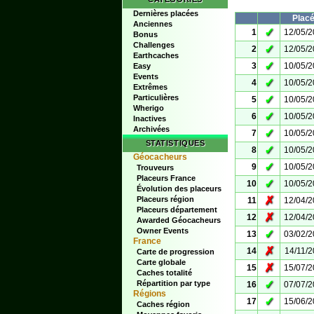
Dernières placées
Plac
Anciennes
✓
1
12/05/
Bonus
Challenges
✓
2
12/05/
Earthcaches
✓
3
10/05/
Easy
Events
✓
4
10/05/
Extrêmes
Particulières
✓
5
10/05/
Wherigo
✓
6
10/05/
Inactives
Archivées
✓
7
10/05/
STATISTIQUES
✓
8
10/05/
Géocacheurs
✓
9
10/05/
Trouveurs
Placeurs France
✓
10
10/05/
Évolution des placeurs
✗
Placeurs région
11
12/04/
Placeurs département
✗
12
12/04/
Awarded Géocacheurs
Owner Events
✓
13
03/02/
France
✗
14
14/11/
Carte de progression
Carte globale
✗
15
15/07/
Caches totalité
✓
Répartition par type
16
07/07/
Régions
✓
17
15/06/
Caches région