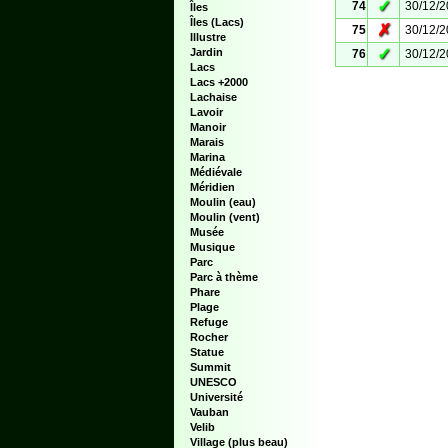
✓
74
30/12/
Îles
Îles (Lacs)
✗
75
30/12/
Illustre
✓
Jardin
76
30/12/
Lacs
Lacs +2000
Lachaise
Lavoir
Manoir
Marais
Marina
Médiévale
Méridien
Moulin (eau)
Moulin (vent)
Musée
Musique
Parc
Parc à thème
Phare
Plage
Refuge
Rocher
Statue
Summit
UNESCO
Université
Vauban
Velib
Village (plus beau)