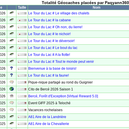
Totalité Géocaches placées par Paqyann360
ée
Taille
Nom
2026
Le Tour du Lac # Le village des chalets
2026
Le Tour du Lac # la cabane
2026
Le Tour du Lac # Oh non, du lierre!
2026
Le Tour du Lac # le nichoir!
2026
Le Tour du Lac # le déversoir!
2026
Le Tour du Lac # Le bout du lac
2026
Le Tour du Lac # A la flotte!
2026
Le Tour du Lac # Tout le monde peut venir
2026
Bienvenue à la base de loisirs!
2026
Le Tour du Lac # la faune!
2026
Pique-nique partagé au rond du Guignier
2026
Cito de Bercé 2026 Saison 1
2026
Bercé, Forêt d'Exception [Virtual Reward 5.0]
2025
Event GIFF 2025 à Teloché
2025
Vacances rochelaises
2025
A81 Aire de la Landrière
2025
A81 Aire de la Chevallerie