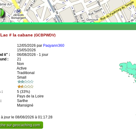
 Lac # la cabane
(GCBPWDV)
12/05/2026 par
Paqyann360
15/05/2026
 it" :
06/08/2026 - 1 jour
und :
21
Non
Active
Traditional
Small
 :
5
(33%)
Pays de la Loire
:
Sarthe
Mansigné
 à jour le 08/08/2026 à 01:17:28
cache sur geocaching.com