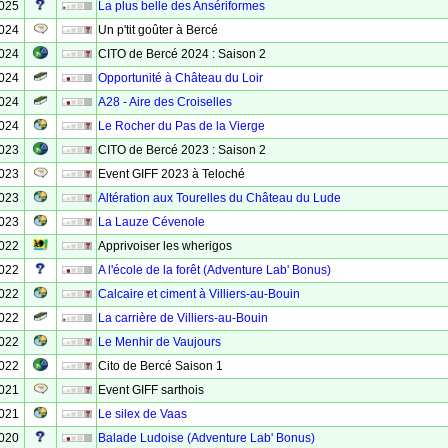
2025
La plus belle des Ansériformes
2024
Un p'tit goûter à Bercé
2024
CITO de Bercé 2024 : Saison 2
2024
Opportunité à Château du Loir
2024
A28 - Aire des Croiselles
2024
Le Rocher du Pas de la Vierge
2023
CITO de Bercé 2023 : Saison 2
2023
Event GIFF 2023 à Teloché
2023
Altération aux Tourelles du Château du Lude
2023
La Lauze Cévenole
2022
Apprivoiser les wherigos
2022
A l'école de la forêt (Adventure Lab' Bonus)
2022
Calcaire et ciment à Villiers-au-Bouin
2022
La carrière de Villiers-au-Bouin
2022
Le Menhir de Vaujours
2022
Cito de Bercé Saison 1
2021
Event GIFF sarthois
2021
Le silex de Vaas
2020
Balade Ludoise (Adventure Lab' Bonus)