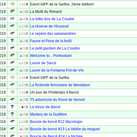
2019
Event GIFF de la Sarthe, 2ème édition!
2019
La Multi du Renard
2019
La letter box de La Coudre
2019
La réserve de l'écureuil
2019
Le repère des salamandres
2019
Faune et Flore de la forêt
2019
Le petit gardien de La Coudre
2019
Welcome to... Pontvallain
2019
Lavoir de Sarcé
2019
Lavoir de la Fontaine Pot-de-Vin
2018
Event GIFF de la Sarthe
2018
La Rotonde ferroviaire de Montabon
2018
Un jour de Printemps à Bercé
2018
T5 arboricole du Rond de Verneil
2018
Le trésor de Bercé
2018
Mystery de la Guittière
2018
Boucle de bercé #12 Mycologie
2018
Boucle de bercé #13 La Vallée du muguet
2018
Boucle de Bercé #14 La Nichée