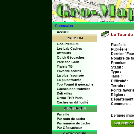
Connexion
Accueil
Le Tour du
PREMIUM
Geo-Premium
Placée le :
Les Lab Caches
Publiée le :
Attributs
Dernier "Found
Quick Géocaches
Nombre de fo
Park and Grab
Premium :
Trajets TB
Statut :
Favorite scores
Type :
La plus favorisée
Taille :
La plus trouvée
Difficulté :
Top Found it géocache
Terrain :
Caches non trouvées
Points favoris
Défi villes
Région :
Ortho THR Paris
Département 
Caches en difficulté
Commune :
RECHERCHE
Par ville
Dernière mise
Par nom de cache
Voir cette 
Par numéro de cache
Par Géocacheur
CATÉGORIES