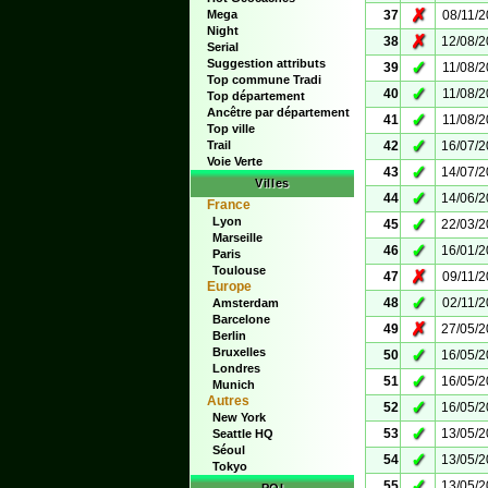
✗
Mega
37
08/11/
Night
✗
38
12/08/
Serial
Suggestion attributs
✓
39
11/08/
Top commune Tradi
✓
40
11/08/
Top département
Ancêtre par département
✓
41
11/08/
Top ville
✓
Trail
42
16/07/
Voie Verte
✓
43
14/07/
Villes
✓
44
14/06/
France
Lyon
✓
45
22/03/
Marseille
✓
46
16/01/
Paris
Toulouse
✗
47
09/11/
Europe
✓
48
02/11/
Amsterdam
Barcelone
✗
49
27/05/
Berlin
Bruxelles
✓
50
16/05/
Londres
✓
51
16/05/
Munich
Autres
✓
52
16/05/
New York
✓
53
13/05/
Seattle HQ
Séoul
✓
54
13/05/
Tokyo
✓
55
13/05/