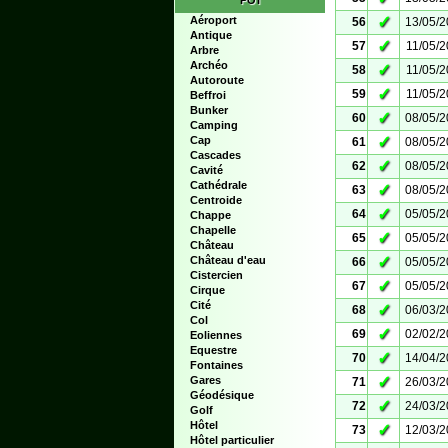
POI
✓
Aéroport
56
13/05/
Antique
✓
57
11/05/
Arbre
Archéo
✓
58
11/05/
Autoroute
✓
59
11/05/
Beffroi
Bunker
✓
60
08/05/
Camping
✓
Cap
61
08/05/
Cascades
✓
62
08/05/
Cavité
Cathédrale
✓
63
08/05/
Centroide
✓
64
05/05/
Chappe
Chapelle
✓
65
05/05/
Château
✓
Château d'eau
66
05/05/
Cistercien
✓
67
05/05/
Cirque
Cité
✓
68
06/03/
Col
✓
69
02/02/
Eoliennes
Equestre
✓
70
14/04/
Fontaines
✓
Gares
71
26/03/
Géodésique
✓
72
24/03/
Golf
Hôtel
✓
73
12/03/
Hôtel particulier