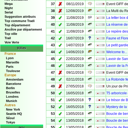
✗
Mega
37
08/11/2019
Event GIFF de
Night
✗
38
12/08/2019
La Multi du R
Serial
Suggestion attributs
✓
39
11/08/2019
La letter box
Top commune Tradi
✓
40
11/08/2019
La réserve de 
Top département
Ancêtre par département
✓
41
11/08/2019
Le repère de
Top ville
✓
Trail
42
16/07/2019
Faune et Flore
Voie Verte
✓
43
14/07/2019
Le petit gard
Villes
✓
44
14/06/2019
Welcome to...
France
Lyon
✓
45
22/03/2019
Lavoir de Sar
Marseille
✓
46
16/01/2019
Lavoir de la 
Paris
Toulouse
✗
47
09/11/2018
Event GIFF de
Europe
✓
48
02/11/2018
La Rotonde fe
Amsterdam
Barcelone
✗
49
27/05/2018
Un jour de Pr
Berlin
Bruxelles
✓
50
16/05/2018
T5 arboricole
Londres
✓
51
16/05/2018
Le trésor de 
Munich
Autres
✓
52
16/05/2018
Mystery de la 
New York
✓
53
13/05/2018
Boucle de be
Seattle HQ
Séoul
✓
54
13/05/2018
Boucle de ber
Tokyo
✓
55
13/05/2018
Boucle de Be