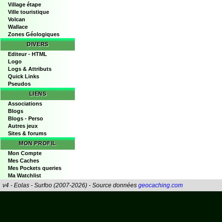
Village étape
Ville touristique
Volcan
Wallace
Zones Géologiques
DIVERS
Editeur - HTML
Logo
Logs & Attributs
Quick Links
Pseudos
LIENS
Associations
Blogs
Blogs - Perso
Autres jeux
Sites & forums
MON PROFIL
Mon Compte
Mes Caches
Mes Pockets queries
Ma Watchlist
v4 - Eolas - Surfoo (2007-2026) - Source données
geocaching.com