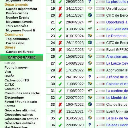
Moyennes favoris
✓
18
29/05/2025
La plus belle
Départements
✗
19
24/11/2024
Un p'tit goûte
Caches département
Durées caches
✗
20
24/11/2024
CITO de Bercé
Nombre Events
✓
Moyennes favoris
21
20/04/2024
Opportunité à
Taux archivées
✓
22
31/03/2024
A28 - Aire des
Moyennes Found It
Communes
✓
23
01/01/2024
Le Rocher du 
Top communes
✗
24
26/11/2023
CITO de Bercé
Caches ville
Divers
✗
25
10/11/2023
Event GIFF 2
Caches en Europe
✓
26
15/08/2023
Altération au
CARTOGRAPHIE
✓
LatLon
27
14/08/2023
La Lauze Cév
Found it moyen
✗
28
17/12/2022
Apprivoiser l
Visu
Bollée
✓
29
26/10/2022
A l'école de l
Caches pour TB
✓
30
11/08/2022
Calcaire et ci
C.I.T.O
Commune
✓
31
11/08/2022
La carrière de
Communes sans cache
✓
Electronique
32
22/07/2022
Le Menhir de
Favori / Found it ratio
✗
33
10/04/2022
Cito de Bercé
Ferrata
Géocaches alti. mini.
✗
34
12/11/2021
Event GIFF sa
Géocaches calmes
✓
35
31/05/2021
Le silex de V
Géocaches en altitude
Géocaches oubliées
✓
36
22/08/2020
Balade Ludoi
Hot Géocaches