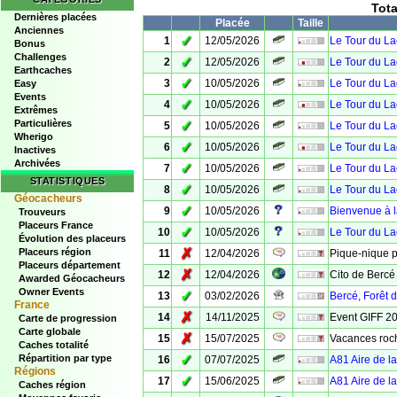
Tot
Dernières placées
Placée
Taille
Anciennes
✓
1
12/05/2026
Le Tour du La
Bonus
Challenges
✓
2
12/05/2026
Le Tour du La
Earthcaches
✓
3
10/05/2026
Le Tour du Lac
Easy
Events
✓
4
10/05/2026
Le Tour du Lac
Extrêmes
Particulières
✓
5
10/05/2026
Le Tour du Lac
Wherigo
✓
6
10/05/2026
Le Tour du La
Inactives
Archivées
✓
7
10/05/2026
Le Tour du Lac 
STATISTIQUES
✓
8
10/05/2026
Le Tour du La
Géocacheurs
✓
9
10/05/2026
Bienvenue à la
Trouveurs
Placeurs France
✓
10
10/05/2026
Le Tour du Lac
Évolution des placeurs
✗
Placeurs région
11
12/04/2026
Pique-nique p
Placeurs département
✗
12
12/04/2026
Cito de Bercé
Awarded Géocacheurs
Owner Events
✓
13
03/02/2026
Bercé, Forêt d
France
✗
14
14/11/2025
Event GIFF 2
Carte de progression
Carte globale
✗
15
15/07/2025
Vacances roc
Caches totalité
✓
Répartition par type
16
07/07/2025
A81 Aire de l
Régions
✓
17
15/06/2025
A81 Aire de l
Caches région