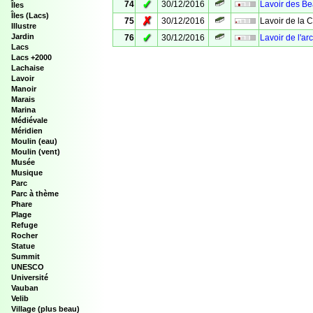
✓
74
30/12/2016
Lavoir des B
Îles
Îles (Lacs)
✗
75
30/12/2016
Lavoir de la C
Illustre
✓
Jardin
76
30/12/2016
Lavoir de l'ar
Lacs
Lacs +2000
Lachaise
Lavoir
Manoir
Marais
Marina
Médiévale
Méridien
Moulin (eau)
Moulin (vent)
Musée
Musique
Parc
Parc à thème
Phare
Plage
Refuge
Rocher
Statue
Summit
UNESCO
Université
Vauban
Velib
Village (plus beau)