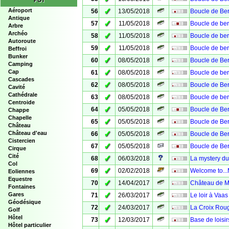
POI
✓
Aéroport
56
13/05/2018
Boucle de Ber
Antique
✓
57
11/05/2018
Boucle de ber
Arbre
Archéo
✓
58
11/05/2018
Boucle de be
Autoroute
✓
59
11/05/2018
Boucle de ber
Beffroi
Bunker
✓
60
08/05/2018
Boucle de Ber
Camping
✓
Cap
61
08/05/2018
Boucle de ber
Cascades
✓
62
08/05/2018
Boucle de Ber
Cavité
Cathédrale
✓
63
08/05/2018
Boucle de berc
Centroide
✓
64
05/05/2018
Boucle de Ber
Chappe
Chapelle
✓
65
05/05/2018
Boucle de Ber
Château
✓
Château d'eau
66
05/05/2018
Boucle de Be
Cistercien
✓
67
05/05/2018
Boucle de Ber
Cirque
Cité
✓
68
06/03/2018
La mystery d
Col
✓
69
02/02/2018
Welcome to..
Eoliennes
Equestre
✓
70
14/04/2017
Château de 
Fontaines
✓
Gares
71
26/03/2017
Le loir à Vaas
Géodésique
✓
72
24/03/2017
La Croix Roug
Golf
Hôtel
✓
73
12/03/2017
Base de loisi
Hôtel particulier