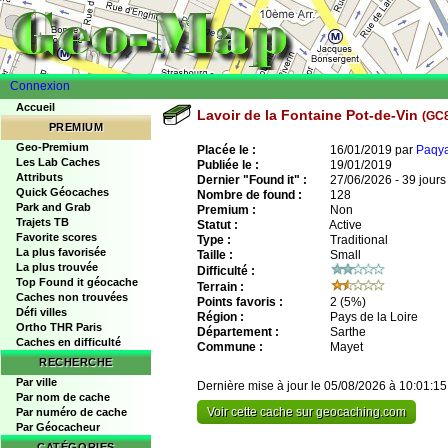
Connexion
Accueil
Lavoir de la Fontaine Pot-de-Vin
(GC
PREMIUM
Geo-Premium
Placée le :
16/01/2019 par
Paqy
Les Lab Caches
Publiée le :
19/01/2019
Attributs
Dernier "Found it" :
27/06/2026 - 39 jours
Quick Géocaches
Nombre de found :
128
Park and Grab
Premium :
Non
Trajets TB
Statut :
Active
Favorite scores
Type :
Traditional
La plus favorisée
Taille :
Small
La plus trouvée
Difficulté :
Top Found it géocache
Terrain :
Caches non trouvées
Points favoris :
2
(5%)
Défi villes
Région :
Pays de la Loire
Ortho THR Paris
Département :
Sarthe
Caches en difficulté
Commune :
Mayet
RECHERCHE
Par ville
Dernière mise à jour le 05/08/2026 à 10:01:15
Par nom de cache
Voir cette cache sur geocaching.com
Par numéro de cache
Par Géocacheur
CATÉGORIES