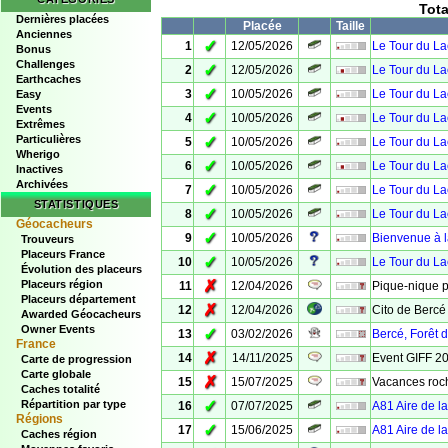
Tot
Dernières placées
Placée
Taille
Anciennes
✓
1
12/05/2026
Le Tour du La
Bonus
Challenges
✓
2
12/05/2026
Le Tour du La
Earthcaches
✓
3
10/05/2026
Le Tour du Lac
Easy
Events
✓
4
10/05/2026
Le Tour du Lac
Extrêmes
Particulières
✓
5
10/05/2026
Le Tour du Lac
Wherigo
✓
6
10/05/2026
Le Tour du La
Inactives
Archivées
✓
7
10/05/2026
Le Tour du Lac 
STATISTIQUES
✓
8
10/05/2026
Le Tour du La
Géocacheurs
✓
9
10/05/2026
Bienvenue à la
Trouveurs
Placeurs France
✓
10
10/05/2026
Le Tour du Lac
Évolution des placeurs
✗
Placeurs région
11
12/04/2026
Pique-nique p
Placeurs département
✗
12
12/04/2026
Cito de Bercé
Awarded Géocacheurs
Owner Events
✓
13
03/02/2026
Bercé, Forêt d
France
✗
14
14/11/2025
Event GIFF 2
Carte de progression
Carte globale
✗
15
15/07/2025
Vacances roc
Caches totalité
✓
Répartition par type
16
07/07/2025
A81 Aire de l
Régions
✓
17
15/06/2025
A81 Aire de l
Caches région