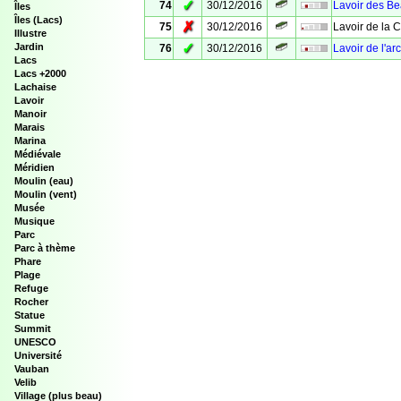
✓
74
30/12/2016
Lavoir des B
Îles
Îles (Lacs)
✗
75
30/12/2016
Lavoir de la C
Illustre
✓
Jardin
76
30/12/2016
Lavoir de l'ar
Lacs
Lacs +2000
Lachaise
Lavoir
Manoir
Marais
Marina
Médiévale
Méridien
Moulin (eau)
Moulin (vent)
Musée
Musique
Parc
Parc à thème
Phare
Plage
Refuge
Rocher
Statue
Summit
UNESCO
Université
Vauban
Velib
Village (plus beau)