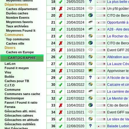
Moyennes favoris
✓
18
29/05/2025
La plus belle
Départements
✗
19
24/11/2024
Un p'tit goûte
Caches département
Durées caches
✗
20
24/11/2024
CITO de Bercé
Nombre Events
✓
Moyennes favoris
21
20/04/2024
Opportunité à
Taux archivées
✓
22
31/03/2024
A28 - Aire des
Moyennes Found It
Communes
✓
23
01/01/2024
Le Rocher du 
Top communes
✗
24
26/11/2023
CITO de Bercé
Caches ville
Divers
✗
25
10/11/2023
Event GIFF 2
Caches en Europe
✓
26
15/08/2023
Altération au
CARTOGRAPHIE
✓
LatLon
27
14/08/2023
La Lauze Cév
Found it moyen
✗
28
17/12/2022
Apprivoiser l
Visu
Bollée
✓
29
26/10/2022
A l'école de l
Caches pour TB
✓
30
11/08/2022
Calcaire et ci
C.I.T.O
Commune
✓
31
11/08/2022
La carrière de
Communes sans cache
✓
Electronique
32
22/07/2022
Le Menhir de
Favori / Found it ratio
✗
33
10/04/2022
Cito de Bercé
Ferrata
Géocaches alti. mini.
✗
34
12/11/2021
Event GIFF sa
Géocaches calmes
✓
35
31/05/2021
Le silex de V
Géocaches en altitude
Géocaches oubliées
✓
36
22/08/2020
Balade Ludoi
Hot Géocaches