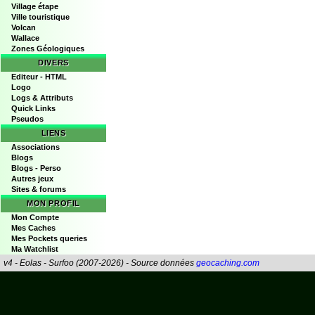
Village étape
Ville touristique
Volcan
Wallace
Zones Géologiques
DIVERS
Editeur - HTML
Logo
Logs & Attributs
Quick Links
Pseudos
LIENS
Associations
Blogs
Blogs - Perso
Autres jeux
Sites & forums
MON PROFIL
Mon Compte
Mes Caches
Mes Pockets queries
Ma Watchlist
v4 - Eolas - Surfoo (2007-2026) - Source données
geocaching.com