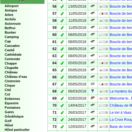
POI
✓
Aéroport
56
13/05/2018
Boucle de Ber
Antique
✓
57
11/05/2018
Boucle de ber
Arbre
Archéo
✓
58
11/05/2018
Boucle de be
Autoroute
✓
59
11/05/2018
Boucle de ber
Beffroi
Bunker
✓
60
08/05/2018
Boucle de Ber
Camping
✓
Cap
61
08/05/2018
Boucle de ber
Cascades
✓
62
08/05/2018
Boucle de Ber
Cavité
Cathédrale
✓
63
08/05/2018
Boucle de berc
Centroide
✓
64
05/05/2018
Boucle de Ber
Chappe
Chapelle
✓
65
05/05/2018
Boucle de Ber
Château
✓
Château d'eau
66
05/05/2018
Boucle de Be
Cistercien
✓
67
05/05/2018
Boucle de Ber
Cirque
Cité
✓
68
06/03/2018
La mystery d
Col
✓
69
02/02/2018
Welcome to..
Eoliennes
Equestre
✓
70
14/04/2017
Château de 
Fontaines
✓
Gares
71
26/03/2017
Le loir à Vaas
Géodésique
✓
72
24/03/2017
La Croix Roug
Golf
Hôtel
✓
73
12/03/2017
Base de loisi
Hôtel particulier