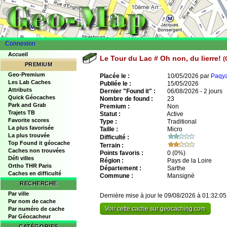
Connexion
Accueil
Le Tour du Lac # Oh non, du lierre!
(
PREMIUM
Geo-Premium
Placée le :
10/05/2026 par
Paqy
Les Lab Caches
Publiée le :
15/05/2026
Attributs
Dernier "Found it" :
06/08/2026 - 2 jours
Quick Géocaches
Nombre de found :
23
Park and Grab
Premium :
Non
Trajets TB
Statut :
Active
Favorite scores
Type :
Traditional
La plus favorisée
Taille :
Micro
La plus trouvée
Difficulté :
Top Found it géocache
Terrain :
Caches non trouvées
Points favoris :
0
(0%)
Défi villes
Région :
Pays de la Loire
Ortho THR Paris
Département :
Sarthe
Caches en difficulté
Commune :
Mansigné
RECHERCHE
Par ville
Dernière mise à jour le 09/08/2026 à 01:32:05
Par nom de cache
Voir cette cache sur geocaching.com
Par numéro de cache
Par Géocacheur
CATÉGORIES