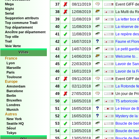
✗
Mega
37
08/11/2019
Event GIFF de
Night
✗
38
12/08/2019
La Multi du R
Serial
Suggestion attributs
✓
39
11/08/2019
La letter box
Top commune Tradi
✓
40
11/08/2019
La réserve de 
Top département
Ancêtre par département
✓
41
11/08/2019
Le repère de
Top ville
✓
Trail
42
16/07/2019
Faune et Flore
Voie Verte
✓
43
14/07/2019
Le petit gard
Villes
✓
44
14/06/2019
Welcome to...
France
Lyon
✓
45
22/03/2019
Lavoir de Sar
Marseille
✓
46
16/01/2019
Lavoir de la 
Paris
Toulouse
✗
47
09/11/2018
Event GIFF de
Europe
✓
48
02/11/2018
La Rotonde fe
Amsterdam
Barcelone
✗
49
27/05/2018
Un jour de Pr
Berlin
Bruxelles
✓
50
16/05/2018
T5 arboricole
Londres
✓
51
16/05/2018
Le trésor de 
Munich
Autres
✓
52
16/05/2018
Mystery de la 
New York
✓
53
13/05/2018
Boucle de be
Seattle HQ
Séoul
✓
54
13/05/2018
Boucle de ber
Tokyo
✓
55
13/05/2018
Boucle de Be