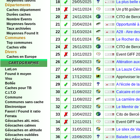
Moyennes favoris
✓
18
29/05/2025
La plus belle
Départements
✗
19
24/11/2024
Un p'tit goûte
Caches département
Durées caches
✗
20
24/11/2024
CITO de Bercé
Nombre Events
✓
Moyennes favoris
21
20/04/2024
Opportunité à
Taux archivées
✓
22
31/03/2024
A28 - Aire des
Moyennes Found It
Communes
✓
23
01/01/2024
Le Rocher du 
Top communes
✗
24
26/11/2023
CITO de Bercé
Caches ville
Divers
✗
25
10/11/2023
Event GIFF 2
Caches en Europe
✓
26
15/08/2023
Altération au
CARTOGRAPHIE
✓
LatLon
27
14/08/2023
La Lauze Cév
Found it moyen
✗
28
17/12/2022
Apprivoiser l
Visu
Bollée
✓
29
26/10/2022
A l'école de l
Caches pour TB
✓
30
11/08/2022
Calcaire et ci
C.I.T.O
Commune
✓
31
11/08/2022
La carrière de
Communes sans cache
✓
Electronique
32
22/07/2022
Le Menhir de
Favori / Found it ratio
✗
33
10/04/2022
Cito de Bercé
Ferrata
Géocaches alti. mini.
✗
34
12/11/2021
Event GIFF sa
Géocaches calmes
✓
35
31/05/2021
Le silex de V
Géocaches en altitude
Géocaches oubliées
✓
36
22/08/2020
Balade Ludoi
Hot Géocaches