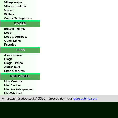
Village étape
Ville touristique
Volcan
Wallace
Zones Géologiques
DIVERS
Editeur - HTML
Logo
Logs & Attributs
Quick Links
Pseudos
LIENS
Associations
Blogs
Blogs - Perso
Autres jeux
Sites & forums
MON PROFIL
Mon Compte
Mes Caches
Mes Pockets queries
Ma Watchlist
v4 - Eolas - Surfoo (2007-2026) - Source données
geocaching.com