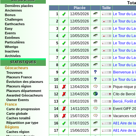
Tot
Dernières placées
Placée
Taille
Anciennes
✓
1
12/05/2026
Le Tour du La
Bonus
Challenges
✓
2
12/05/2026
Le Tour du La
Earthcaches
✓
3
10/05/2026
Le Tour du Lac
Easy
Events
✓
4
10/05/2026
Le Tour du Lac
Extrêmes
Particulières
✓
5
10/05/2026
Le Tour du Lac
Wherigo
✓
6
10/05/2026
Le Tour du La
Inactives
Archivées
✓
7
10/05/2026
Le Tour du Lac 
STATISTIQUES
✓
8
10/05/2026
Le Tour du La
Géocacheurs
✓
9
10/05/2026
Bienvenue à la
Trouveurs
Placeurs France
✓
10
10/05/2026
Le Tour du Lac
Évolution des placeurs
✗
Placeurs région
11
12/04/2026
Pique-nique p
Placeurs département
✗
12
12/04/2026
Cito de Bercé
Awarded Géocacheurs
Owner Events
✓
13
03/02/2026
Bercé, Forêt d
France
✗
14
14/11/2025
Event GIFF 2
Carte de progression
Carte globale
✗
15
15/07/2025
Vacances roc
Caches totalité
✓
Répartition par type
16
07/07/2025
A81 Aire de l
Régions
✓
17
15/06/2025
A81 Aire de l
Caches région