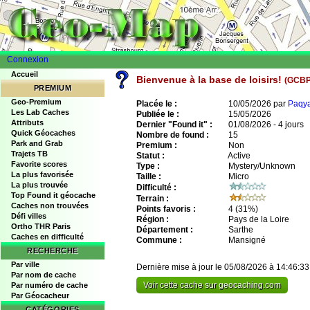
Connexion
Accueil
Bienvenue à la base de loisirs!
(GCB
PREMIUM
Geo-Premium
Placée le :
10/05/2026 par
Paqy
Les Lab Caches
Publiée le :
15/05/2026
Attributs
Dernier "Found it" :
01/08/2026 - 4 jours
Quick Géocaches
Nombre de found :
15
Park and Grab
Premium :
Non
Trajets TB
Statut :
Active
Favorite scores
Type :
Mystery/Unknown
La plus favorisée
Taille :
Micro
La plus trouvée
Difficulté :
Top Found it géocache
Terrain :
Caches non trouvées
Points favoris :
4
(31%)
Défi villes
Région :
Pays de la Loire
Ortho THR Paris
Département :
Sarthe
Caches en difficulté
Commune :
Mansigné
RECHERCHE
Par ville
Dernière mise à jour le 05/08/2026 à 14:46:33
Par nom de cache
Voir cette cache sur geocaching.com
Par numéro de cache
Par Géocacheur
CATÉGORIES