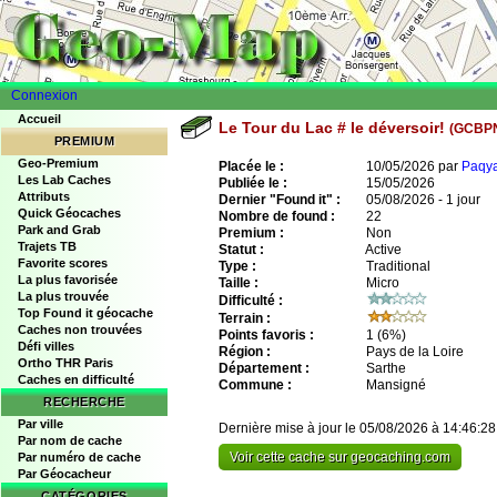
Connexion
Accueil
Le Tour du Lac # le déversoir!
(GCBP
PREMIUM
Geo-Premium
Placée le :
10/05/2026 par
Paqy
Les Lab Caches
Publiée le :
15/05/2026
Attributs
Dernier "Found it" :
05/08/2026 - 1 jour
Quick Géocaches
Nombre de found :
22
Park and Grab
Premium :
Non
Trajets TB
Statut :
Active
Favorite scores
Type :
Traditional
La plus favorisée
Taille :
Micro
La plus trouvée
Difficulté :
Top Found it géocache
Terrain :
Caches non trouvées
Points favoris :
1
(6%)
Défi villes
Région :
Pays de la Loire
Ortho THR Paris
Département :
Sarthe
Caches en difficulté
Commune :
Mansigné
RECHERCHE
Par ville
Dernière mise à jour le 05/08/2026 à 14:46:28
Par nom de cache
Voir cette cache sur geocaching.com
Par numéro de cache
Par Géocacheur
CATÉGORIES