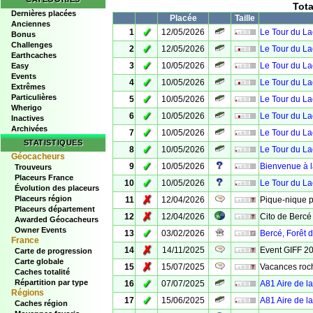
Tot
Dernières placées
Placée
Taille
Anciennes
✓
1
12/05/2026
Le Tour du La
Bonus
Challenges
✓
2
12/05/2026
Le Tour du La
Earthcaches
✓
3
10/05/2026
Le Tour du Lac
Easy
Events
✓
4
10/05/2026
Le Tour du Lac
Extrêmes
Particulières
✓
5
10/05/2026
Le Tour du Lac
Wherigo
✓
6
10/05/2026
Le Tour du La
Inactives
Archivées
✓
7
10/05/2026
Le Tour du Lac 
STATISTIQUES
✓
8
10/05/2026
Le Tour du La
Géocacheurs
✓
9
10/05/2026
Bienvenue à la
Trouveurs
Placeurs France
✓
10
10/05/2026
Le Tour du Lac
Évolution des placeurs
✗
Placeurs région
11
12/04/2026
Pique-nique p
Placeurs département
✗
12
12/04/2026
Cito de Bercé
Awarded Géocacheurs
Owner Events
✓
13
03/02/2026
Bercé, Forêt d
France
✗
14
14/11/2025
Event GIFF 2
Carte de progression
Carte globale
✗
15
15/07/2025
Vacances roc
Caches totalité
✓
Répartition par type
16
07/07/2025
A81 Aire de l
Régions
✓
17
15/06/2025
A81 Aire de l
Caches région