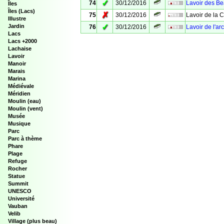
✓
74
30/12/2016
Lavoir des B
Îles
Îles (Lacs)
✗
75
30/12/2016
Lavoir de la C
Illustre
✓
Jardin
76
30/12/2016
Lavoir de l'ar
Lacs
Lacs +2000
Lachaise
Lavoir
Manoir
Marais
Marina
Médiévale
Méridien
Moulin (eau)
Moulin (vent)
Musée
Musique
Parc
Parc à thème
Phare
Plage
Refuge
Rocher
Statue
Summit
UNESCO
Université
Vauban
Velib
Village (plus beau)