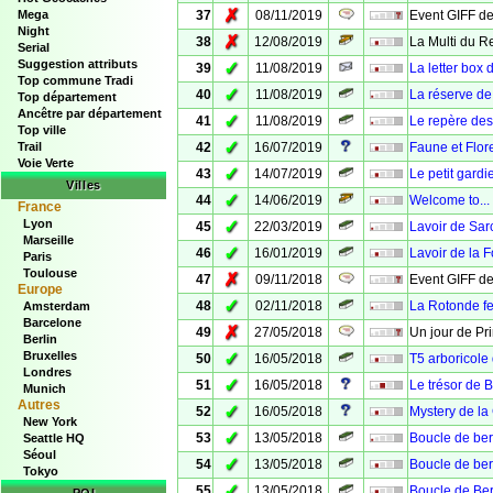
✗
Mega
37
08/11/2019
Event GIFF de
Night
✗
38
12/08/2019
La Multi du R
Serial
Suggestion attributs
✓
39
11/08/2019
La letter box
Top commune Tradi
✓
40
11/08/2019
La réserve de 
Top département
Ancêtre par département
✓
41
11/08/2019
Le repère de
Top ville
✓
Trail
42
16/07/2019
Faune et Flore
Voie Verte
✓
43
14/07/2019
Le petit gard
Villes
✓
44
14/06/2019
Welcome to...
France
Lyon
✓
45
22/03/2019
Lavoir de Sar
Marseille
✓
46
16/01/2019
Lavoir de la 
Paris
Toulouse
✗
47
09/11/2018
Event GIFF de
Europe
✓
48
02/11/2018
La Rotonde fe
Amsterdam
Barcelone
✗
49
27/05/2018
Un jour de Pr
Berlin
Bruxelles
✓
50
16/05/2018
T5 arboricole
Londres
✓
51
16/05/2018
Le trésor de 
Munich
Autres
✓
52
16/05/2018
Mystery de la 
New York
✓
53
13/05/2018
Boucle de be
Seattle HQ
Séoul
✓
54
13/05/2018
Boucle de ber
Tokyo
✓
55
13/05/2018
Boucle de Be