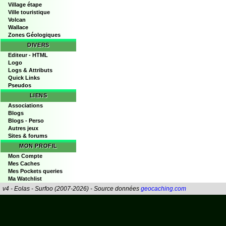
Village étape
Ville touristique
Volcan
Wallace
Zones Géologiques
DIVERS
Editeur - HTML
Logo
Logs & Attributs
Quick Links
Pseudos
LIENS
Associations
Blogs
Blogs - Perso
Autres jeux
Sites & forums
MON PROFIL
Mon Compte
Mes Caches
Mes Pockets queries
Ma Watchlist
v4 - Eolas - Surfoo (2007-2026) - Source données
geocaching.com