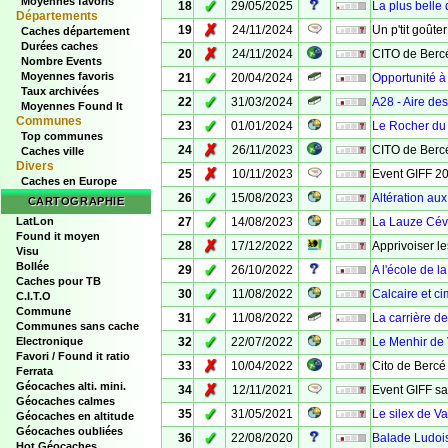
Moyennes favoris
✓
18
29/05/2025
La plus belle
Départements
✗
19
24/11/2024
Un p'tit goûte
Caches département
Durées caches
✗
20
24/11/2024
CITO de Bercé
Nombre Events
✓
Moyennes favoris
21
20/04/2024
Opportunité à
Taux archivées
✓
22
31/03/2024
A28 - Aire des
Moyennes Found It
Communes
✓
23
01/01/2024
Le Rocher du 
Top communes
✗
24
26/11/2023
CITO de Bercé
Caches ville
Divers
✗
25
10/11/2023
Event GIFF 2
Caches en Europe
✓
26
15/08/2023
Altération au
CARTOGRAPHIE
✓
LatLon
27
14/08/2023
La Lauze Cév
Found it moyen
✗
28
17/12/2022
Apprivoiser l
Visu
Bollée
✓
29
26/10/2022
A l'école de l
Caches pour TB
✓
30
11/08/2022
Calcaire et ci
C.I.T.O
Commune
✓
31
11/08/2022
La carrière de
Communes sans cache
✓
Electronique
32
22/07/2022
Le Menhir de
Favori / Found it ratio
✗
33
10/04/2022
Cito de Bercé
Ferrata
Géocaches alti. mini.
✗
34
12/11/2021
Event GIFF sa
Géocaches calmes
✓
35
31/05/2021
Le silex de V
Géocaches en altitude
Géocaches oubliées
✓
36
22/08/2020
Balade Ludoi
Hot Géocaches