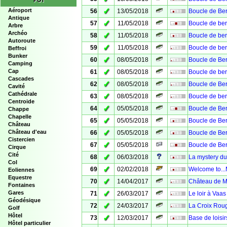
POI
✓
Aéroport
56
13/05/2018
Boucle de Ber
Antique
✓
57
11/05/2018
Boucle de ber
Arbre
Archéo
✓
58
11/05/2018
Boucle de be
Autoroute
✓
59
11/05/2018
Boucle de ber
Beffroi
Bunker
✓
60
08/05/2018
Boucle de Ber
Camping
✓
Cap
61
08/05/2018
Boucle de ber
Cascades
✓
62
08/05/2018
Boucle de Ber
Cavité
Cathédrale
✓
63
08/05/2018
Boucle de berc
Centroide
✓
64
05/05/2018
Boucle de Ber
Chappe
Chapelle
✓
65
05/05/2018
Boucle de Ber
Château
✓
Château d'eau
66
05/05/2018
Boucle de Be
Cistercien
✓
67
05/05/2018
Boucle de Ber
Cirque
Cité
✓
68
06/03/2018
La mystery d
Col
✓
69
02/02/2018
Welcome to..
Eoliennes
Equestre
✓
70
14/04/2017
Château de 
Fontaines
✓
Gares
71
26/03/2017
Le loir à Vaas
Géodésique
✓
72
24/03/2017
La Croix Roug
Golf
Hôtel
✓
73
12/03/2017
Base de loisi
Hôtel particulier