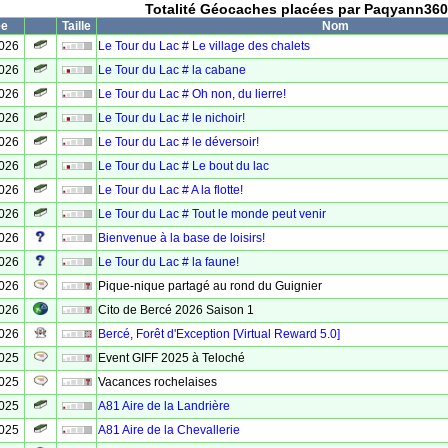
Totalité Géocaches placées par Paqyann360
ée
Taille
Nom
2026
Le Tour du Lac # Le village des chalets
2026
Le Tour du Lac # la cabane
2026
Le Tour du Lac # Oh non, du lierre!
2026
Le Tour du Lac # le nichoir!
2026
Le Tour du Lac # le déversoir!
2026
Le Tour du Lac # Le bout du lac
2026
Le Tour du Lac # A la flotte!
2026
Le Tour du Lac # Tout le monde peut venir
2026
Bienvenue à la base de loisirs!
2026
Le Tour du Lac # la faune!
2026
Pique-nique partagé au rond du Guignier
2026
Cito de Bercé 2026 Saison 1
2026
Bercé, Forêt d'Exception [Virtual Reward 5.0]
2025
Event GIFF 2025 à Teloché
2025
Vacances rochelaises
2025
A81 Aire de la Landrière
2025
A81 Aire de la Chevallerie