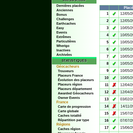
Dernières placées
Plac
Anciennes
✓
1
12/05/
Bonus
Challenges
✓
2
12/05/
Earthcaches
✓
3
10/05/
Easy
Events
✓
4
10/05/
Extrêmes
Particulières
✓
5
10/05/
Wherigo
✓
6
10/05/
Inactives
Archivées
✓
7
10/05/
STATISTIQUES
✓
8
10/05/
Géocacheurs
✓
9
10/05/
Trouveurs
Placeurs France
✓
10
10/05/
Évolution des placeurs
✗
Placeurs région
11
12/04/
Placeurs département
✗
12
12/04/
Awarded Géocacheurs
Owner Events
✓
13
03/02/
France
✗
14
14/11/
Carte de progression
Carte globale
✗
15
15/07/
Caches totalité
✓
Répartition par type
16
07/07/
Régions
✓
17
15/06/
Caches région