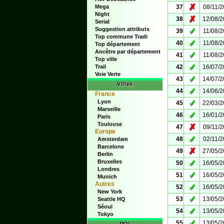
✗
Mega
37
08/11/
Night
✗
38
12/08/
Serial
Suggestion attributs
✓
39
11/08/
Top commune Tradi
✓
40
11/08/
Top département
Ancêtre par département
✓
41
11/08/
Top ville
✓
Trail
42
16/07/
Voie Verte
✓
43
14/07/
Villes
✓
44
14/06/
France
Lyon
✓
45
22/03/
Marseille
✓
46
16/01/
Paris
Toulouse
✗
47
09/11/
Europe
✓
48
02/11/
Amsterdam
Barcelone
✗
49
27/05/
Berlin
Bruxelles
✓
50
16/05/
Londres
✓
51
16/05/
Munich
Autres
✓
52
16/05/
New York
✓
53
13/05/
Seattle HQ
Séoul
✓
54
13/05/
Tokyo
✓
55
13/05/