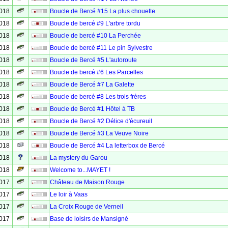
2018
Boucle de Bercé #15 La plus chouette
2018
Boucle de bercé #9 L'arbre tordu
2018
Boucle de bercé #10 La Perchée
2018
Boucle de bercé #11 Le pin Sylvestre
2018
Boucle de Bercé #5 L'autoroute
2018
Boucle de bercé #6 Les Parcelles
2018
Boucle de Bercé #7 La Galette
2018
Boucle de bercé #8 Les trois frères
2018
Boucle de Bercé #1 Hôtel à TB
2018
Boucle de Bercé #2 Délice d'écureuil
2018
Boucle de Bercé #3 La Veuve Noire
2018
Boucle de Bercé #4 La letterbox de Bercé
2018
La mystery du Garou
2018
Welcome to...MAYET !
2017
Château de Maison Rouge
2017
Le loir à Vaas
2017
La Croix Rouge de Verneil
2017
Base de loisirs de Mansigné