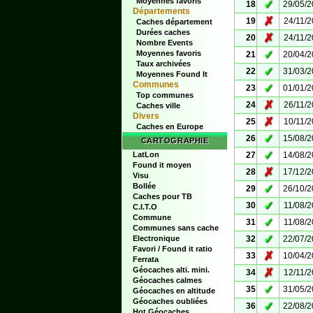
Moyennes favoris
✓
18
29/05/
Départements
✗
19
24/11/
Caches département
Durées caches
✗
20
24/11/
Nombre Events
✓
Moyennes favoris
21
20/04/
Taux archivées
✓
22
31/03/
Moyennes Found It
Communes
✓
23
01/01/
Top communes
✗
24
26/11/
Caches ville
Divers
✗
25
10/11/
Caches en Europe
✓
26
15/08/
CARTOGRAPHIE
✓
LatLon
27
14/08/
Found it moyen
✗
28
17/12/
Visu
Bollée
✓
29
26/10/
Caches pour TB
✓
30
11/08/
C.I.T.O
Commune
✓
31
11/08/
Communes sans cache
✓
Electronique
32
22/07/
Favori / Found it ratio
✗
33
10/04/
Ferrata
Géocaches alti. mini.
✗
34
12/11/
Géocaches calmes
✓
35
31/05/
Géocaches en altitude
Géocaches oubliées
✓
36
22/08/
Hot Géocaches