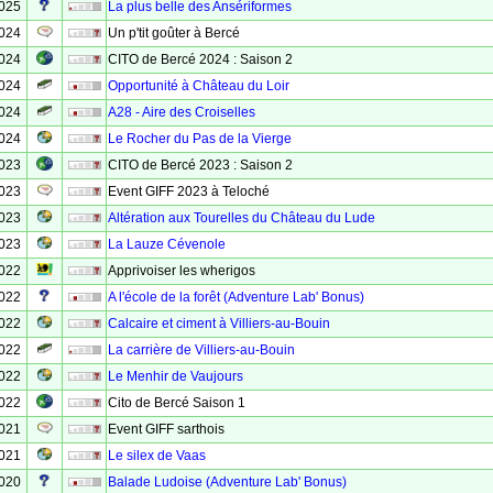
2025
La plus belle des Ansériformes
2024
Un p'tit goûter à Bercé
2024
CITO de Bercé 2024 : Saison 2
2024
Opportunité à Château du Loir
2024
A28 - Aire des Croiselles
2024
Le Rocher du Pas de la Vierge
2023
CITO de Bercé 2023 : Saison 2
2023
Event GIFF 2023 à Teloché
2023
Altération aux Tourelles du Château du Lude
2023
La Lauze Cévenole
2022
Apprivoiser les wherigos
2022
A l'école de la forêt (Adventure Lab' Bonus)
2022
Calcaire et ciment à Villiers-au-Bouin
2022
La carrière de Villiers-au-Bouin
2022
Le Menhir de Vaujours
2022
Cito de Bercé Saison 1
2021
Event GIFF sarthois
2021
Le silex de Vaas
2020
Balade Ludoise (Adventure Lab' Bonus)