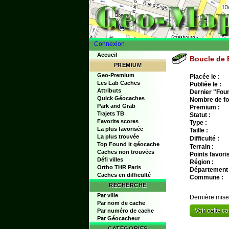
Connexion
Accueil
Boucle de 
PREMIUM
Geo-Premium
Placée le :
Les Lab Caches
Publiée le :
Attributs
Dernier "Found
Quick Géocaches
Nombre de fo
Park and Grab
Premium :
Trajets TB
Statut :
Favorite scores
Type :
La plus favorisée
Taille :
La plus trouvée
Difficulté :
Top Found it géocache
Terrain :
Caches non trouvées
Points favoris
Défi villes
Région :
Ortho THR Paris
Département 
Caches en difficulté
Commune :
RECHERCHE
Par ville
Dernière mise
Par nom de cache
Voir cette 
Par numéro de cache
Par Géocacheur
CATÉGORIES