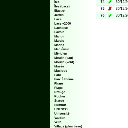
✓
74
30/12/
Îles
Îles (Lacs)
✗
75
30/12/
Illustre
✓
Jardin
76
30/12/
Lacs
Lacs +2000
Lachaise
Lavoir
Manoir
Marais
Marina
Médiévale
Méridien
Moulin (eau)
Moulin (vent)
Musée
Musique
Parc
Parc à thème
Phare
Plage
Refuge
Rocher
Statue
Summit
UNESCO
Université
Vauban
Velib
Village (plus beau)