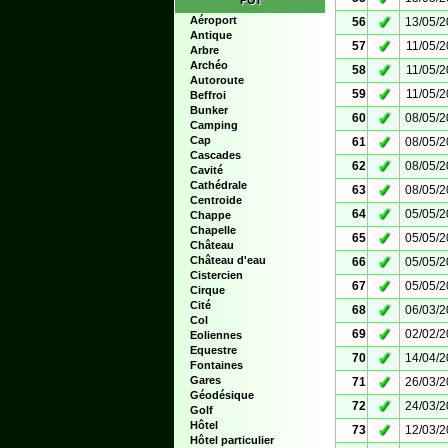
POI
✓
Aéroport
56
13/05/
Antique
✓
57
11/05/
Arbre
Archéo
✓
58
11/05/
Autoroute
✓
59
11/05/
Beffroi
Bunker
✓
60
08/05/
Camping
✓
Cap
61
08/05/
Cascades
✓
62
08/05/
Cavité
Cathédrale
✓
63
08/05/
Centroide
✓
64
05/05/
Chappe
Chapelle
✓
65
05/05/
Château
✓
Château d'eau
66
05/05/
Cistercien
✓
67
05/05/
Cirque
Cité
✓
68
06/03/
Col
✓
69
02/02/
Eoliennes
Equestre
✓
70
14/04/
Fontaines
✓
Gares
71
26/03/
Géodésique
✓
72
24/03/
Golf
Hôtel
✓
73
12/03/
Hôtel particulier