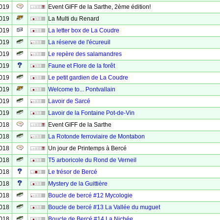
2019
Event GIFF de la Sarthe, 2ème édition!
2019
La Multi du Renard
2019
La letter box de La Coudre
2019
La réserve de l'écureuil
2019
Le repère des salamandres
2019
Faune et Flore de la forêt
2019
Le petit gardien de La Coudre
2019
Welcome to... Pontvallain
2019
Lavoir de Sarcé
2019
Lavoir de la Fontaine Pot-de-Vin
2018
Event GIFF de la Sarthe
2018
La Rotonde ferroviaire de Montabon
2018
Un jour de Printemps à Bercé
2018
T5 arboricole du Rond de Verneil
2018
Le trésor de Bercé
2018
Mystery de la Guittière
2018
Boucle de bercé #12 Mycologie
2018
Boucle de bercé #13 La Vallée du muguet
2018
Boucle de Bercé #14 La Nichée