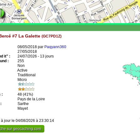
Bercé #7 La Galette
(GC7PD1Z)
08/05/2018 par
Paqyann360
27/05/2018
 it" :
24/07/2026 - 13 jours
und :
255
Non
Active
Traditional
Micro
 :
48
(41%)
Pays de la Loire
:
Sarthe
Mayet
 à jour le 04/08/2026 à 23:30:14
cache sur geocaching.com