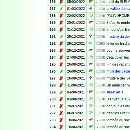
✗
186
05/03/2022
multi de St EL
✓
187
01/03/2022
la vallée des s
✗
188
22/02/2022
PALINDROME ?
✗
189
28/01/2022
8 c'est le prin
✗
190
31/12/2021
eh oui c'est fini
✓
191
29/12/2021
mystere du der
✗
192
29/12/2021
letter de fin d
✗
193
29/12/2021
pour le souven
✗
194
27/08/2021
c'était bien le
✗
195
26/08/2021
Fin des vacan
✓
196
26/08/2021
multi des vaca
✗
197
26/08/2021
mystére des v
✗
198
11/08/2021
Un addict en 
✓
199
04/08/2021
street art 3
✗
200
03/08/2021
Bienvenue aux
✗
201
20/07/2021
bonjour les va
✗
202
06/07/2021
c'est les event
✗
203
18/06/2021
tombée du sac
✗
204
18/06/2021
tombée du sac