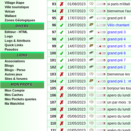
Village étape
✗
93
01/08/2023
si paris m'était
Ville touristique
✗
94
17/07/2023
bienvenue l'a
Volcan
Wallace
✗
95
17/07/2023
grand pré 8
Zones Géologiques
✓
96
15/07/2023
Vélo chantant
DIVERS
✓
Editeur - HTML
97
14/07/2023
grand pré 3
Logo
✓
98
14/07/2023
grand pré 4
Logs & Attributs
Quick Links
✓
99
14/07/2023
grand pré 5 : m
Pseudos
✓
100
14/07/2023
grand pré 6
LIENS
✓
101
14/07/2023
grand pré 7
Associations
Blogs
✓
102
13/07/2023
grand pré 2
Blogs - Perso
✗
103
12/07/2023
bienvenue les 
Autres jeux
Sites & forums
✓
104
12/07/2023
grand pré 1 : m
MON PROFIL
✗
105
06/07/2023
bonjour les tou
Mon Compte
✗
Mes Caches
106
26/06/2023
apero du lundi
Mes Pockets queries
✗
107
23/06/2023
un par mois : 
Ma Watchlist
✗
108
19/06/2023
apero du lundi
✗
109
05/06/2023
apero du lundi
✗
110
22/05/2023
apero du lundi
✗
111
02/05/2023
apéro du lundi