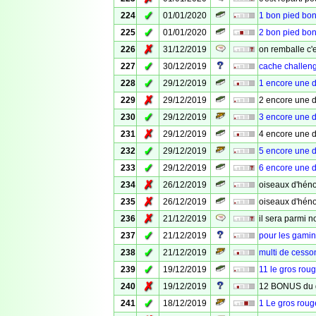
✓
224
01/01/2020
1 bon pied bon
✓
225
01/01/2020
2 bon pied bon
✗
226
31/12/2019
on remballe c'es
✓
227
30/12/2019
cache challeng
✓
228
29/12/2019
1 encore une 
✗
229
29/12/2019
2 encore une 
✓
230
29/12/2019
3 encore une 
✗
231
29/12/2019
4 encore une 
✓
232
29/12/2019
5 encore une 
✓
233
29/12/2019
6 encore une 
✗
234
26/12/2019
oiseaux d'hén
✗
235
26/12/2019
oiseaux d'hén
✗
236
21/12/2019
il sera parmi n
✓
237
21/12/2019
pour les gami
✓
238
21/12/2019
multi de cesso
✓
239
19/12/2019
11 le gros rouge
✗
240
19/12/2019
12 BONUS du 
✓
241
18/12/2019
1 Le gros rouge