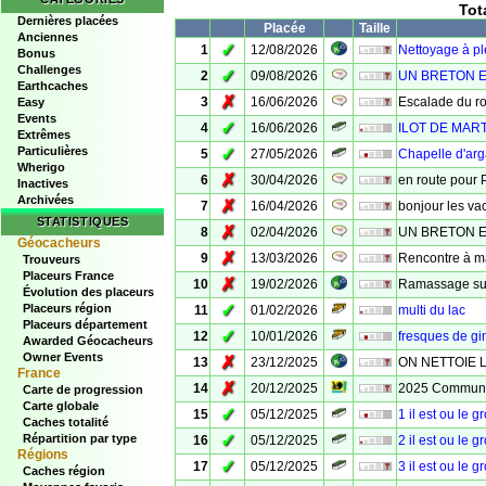
Tot
Dernières placées
Placée
Taille
Anciennes
✓
1
12/08/2026
Nettoyage à p
Bonus
Challenges
✓
2
09/08/2026
UN BRETON E
Earthcaches
✗
3
16/06/2026
Escalade du r
Easy
Events
✓
4
16/06/2026
ILOT DE MAR
Extrêmes
Particulières
✓
5
27/05/2026
Chapelle d'arg
Wherigo
✗
6
30/04/2026
en route pour 
Inactives
Archivées
✗
7
16/04/2026
bonjour les va
STATISTIQUES
✗
8
02/04/2026
UN BRETON E
Géocacheurs
✗
9
13/03/2026
Rencontre à ma
Trouveurs
Placeurs France
✗
10
19/02/2026
Ramassage sur
Évolution des placeurs
✓
Placeurs région
11
01/02/2026
multi du lac
Placeurs département
✓
12
10/01/2026
fresques de gi
Awarded Géocacheurs
Owner Events
✗
13
23/12/2025
ON NETTOIE 
France
✗
14
20/12/2025
2025 Communit
Carte de progression
Carte globale
✓
15
05/12/2025
1 il est ou le g
Caches totalité
✓
Répartition par type
16
05/12/2025
2 il est ou le g
Régions
✓
17
05/12/2025
3 il est ou le g
Caches région