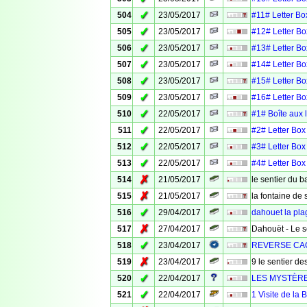
✓
504
23/05/2017
#11# Letter Box
✓
505
23/05/2017
#12# Letter Box
✓
506
23/05/2017
#13# Letter Box
✓
507
23/05/2017
#14# Letter Box
✓
508
23/05/2017
#15# Letter Box
✓
509
23/05/2017
#16# Letter Box
✓
510
22/05/2017
#1# Boîte aux le
✓
511
22/05/2017
#2# Letter Box 
✓
512
22/05/2017
#3# Letter Box 
✓
513
22/05/2017
#4# Letter Box 
✗
514
21/05/2017
le sentier du b
✗
515
21/05/2017
la fontaine de 
✓
516
29/04/2017
dahouet la pla
✗
517
27/04/2017
Dahouët - Le s
✓
518
23/04/2017
REVERSE CAC
✗
519
23/04/2017
9 le sentier d
✓
520
22/04/2017
LES MYSTÈRE
✓
521
22/04/2017
1 Visite de la 