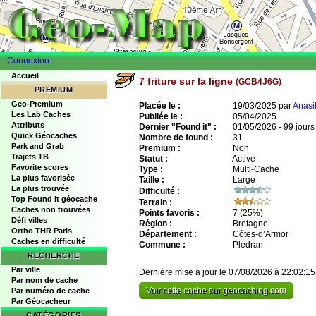
Connexion
Accueil
7 friture sur la ligne
(GCB4J6G)
PREMIUM
Geo-Premium
Placée le :
19/03/2025 par
Anasi
Les Lab Caches
Publiée le :
05/04/2025
Attributs
Dernier "Found it" :
01/05/2026 - 99 jours
Quick Géocaches
Nombre de found :
31
Park and Grab
Premium :
Non
Trajets TB
Statut :
Active
Favorite scores
Type :
Multi-Cache
La plus favorisée
Taille :
Large
La plus trouvée
Difficulté :
Top Found it géocache
Terrain :
Caches non trouvées
Points favoris :
7
(25%)
Défi villes
Région :
Bretagne
Ortho THR Paris
Département :
Côtes-d’Armor
Caches en difficulté
Commune :
Plédran
RECHERCHE
Par ville
Dernière mise à jour le 07/08/2026 à 22:02:15
Par nom de cache
Voir cette cache sur geocaching.com
Par numéro de cache
Par Géocacheur
CATÉGORIES