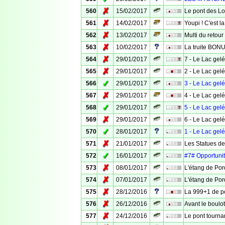
✗
560
15/02/2017
Le pont des L
✗
561
14/02/2017
Youpi ! C'est l
✗
562
13/02/2017
Multi du retour 
✗
563
10/02/2017
La truite BON
✗
564
29/01/2017
7 - Le Lac gelé 
✗
565
29/01/2017
2 - Le Lac gelé :
✓
566
29/01/2017
3 - Le Lac gelé
✗
567
29/01/2017
4 - Le Lac gelé 
✓
568
29/01/2017
5 - Le Lac gelé 
✗
569
29/01/2017
6 - Le Lac gelé 
✓
570
28/01/2017
1 - Le Lac gelé
✗
571
21/01/2017
Les Statues d
✓
572
16/01/2017
#7# Opportunité
✗
573
08/01/2017
L'étang de Por
✗
574
07/01/2017
L'étang de Por
✗
575
28/12/2016
La 999+1 de p
✗
576
26/12/2016
Avant le boulot
✗
577
24/12/2016
Le pont tourna