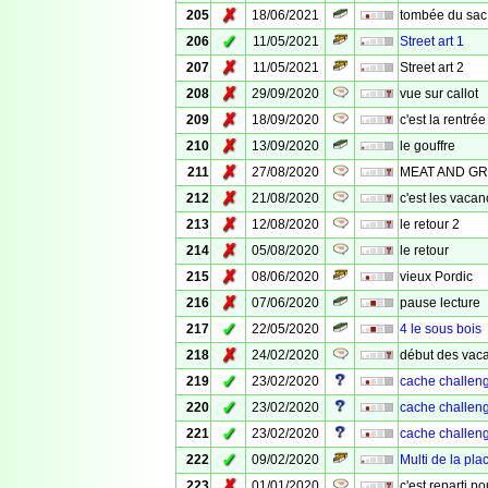
✗
205
18/06/2021
tombée du sac
✓
206
11/05/2021
Street art 1
✗
207
11/05/2021
Street art 2
✗
208
29/09/2020
vue sur callot
✗
209
18/09/2020
c'est la rentrée
✗
210
13/09/2020
le gouffre
✗
211
27/08/2020
MEAT AND G
✗
212
21/08/2020
c'est les vacan
✗
213
12/08/2020
le retour 2
✗
214
05/08/2020
le retour
✗
215
08/06/2020
vieux Pordic
✗
216
07/06/2020
pause lecture
✓
217
22/05/2020
4 le sous bois
✗
218
24/02/2020
début des vac
✓
219
23/02/2020
cache challeng
✓
220
23/02/2020
cache challeng
✓
221
23/02/2020
cache challeng
✓
222
09/02/2020
Multi de la pla
✗
223
01/01/2020
c'est reparti p