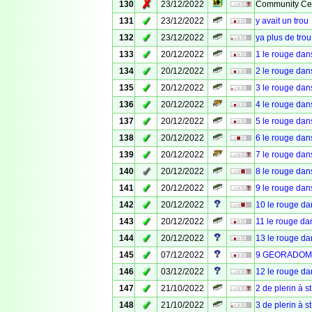
✗
130
23/12/2022
Community Cel
✓
131
23/12/2022
y avait un trou
✓
132
23/12/2022
ya plus de trou
✓
133
20/12/2022
1 le rouge dan
✓
134
20/12/2022
2 le rouge dan
✓
135
20/12/2022
3 le rouge dan
✓
136
20/12/2022
4 le rouge dan
✓
137
20/12/2022
5 le rouge dan
✓
138
20/12/2022
6 le rouge dan
✓
139
20/12/2022
7 le rouge dan
✓
140
20/12/2022
8 le rouge dan
✓
141
20/12/2022
9 le rouge dan
✓
142
20/12/2022
10 le rouge da
✓
143
20/12/2022
11 le rouge da
✓
144
20/12/2022
13 le rouge da
✓
145
07/12/2022
9 GEORADOME
✓
146
03/12/2022
12 le rouge d
✓
147
21/10/2022
2 de plerin à st
✓
148
21/10/2022
3 de plerin à st