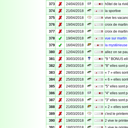
✗
373
24/04/2018
hôtel de la rivi
✗
374
21/04/2018
la sportive
✗
375
20/04/2018
vive les vacan
✗
376
19/04/2018
croix de martin
✗
377
19/04/2018
croix de martin
✓
378
19/04/2018
vue sur martin
✓
379
16/04/2018
la mystérieuse
✗
380
12/04/2018
allez on se pa
✗
381
30/03/2018
"9 " BONUS el
✗
382
29/03/2018
"8" elles sont
✗
383
28/03/2018
« 7 » elles son
✗
384
25/03/2018
« 6 » elles son
✗
385
24/03/2018
"5" elles sont
✗
386
23/03/2018
"4" elles sont
✗
387
22/03/2018
"3" elles sont
✗
388
21/03/2018
« 2 » elles son
✗
389
20/03/2018
c'est le printe
✗
390
19/03/2018
2 vive le print
✗
391
18/03/2018
1 vive le print