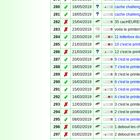
✓
280
18/05/2019
cache challenge
✓
281
18/05/2019
cache challeng
✗
282
15/04/2019
35 cacHEURES
✗
283
23/03/2019
voila le printe
✓
284
22/03/2019
11 letterbox du
✓
285
21/03/2019
10 c'est le prin
✗
286
21/03/2019
12 c'est le p
✓
287
20/03/2019
9 c'est le prin
✓
288
18/03/2019
7 c'est le prin
✗
289
18/03/2019
8 c'est le prin
✓
290
16/03/2019
6 c'est le prin
✓
291
15/03/2019
5 c'est le pri
✓
292
14/03/2019
4 c'est le print
✗
293
12/03/2019
3 c'est le prin
✗
294
10/03/2019
2 c'est le prin
✓
295
08/03/2019
1 c'est le prin
✗
296
03/02/2019
1 debout les ch
✗
297
03/02/2019
2 debout les ch