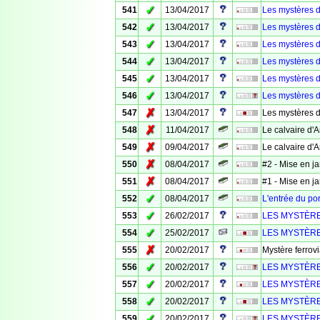
✓
541
13/04/2017
Les mystères 
✓
542
13/04/2017
Les mystères 
✓
543
13/04/2017
Les mystères 
✓
544
13/04/2017
Les mystères 
✓
545
13/04/2017
Les mystères 
✓
546
13/04/2017
Les mystères 
✗
547
13/04/2017
Les mystères 
✗
548
11/04/2017
Le calvaire d'
✗
549
09/04/2017
Le calvaire d'
✗
550
08/04/2017
#2 - Mise en j
✗
551
08/04/2017
#1 - Mise en j
✓
552
08/04/2017
L'entrée du por
✓
553
26/02/2017
LES MYSTÈRE
✓
554
25/02/2017
LES MYSTÈRE
✗
555
20/02/2017
Mystère ferrovi
✓
556
20/02/2017
LES MYSTÈRE
✓
557
20/02/2017
LES MYSTÈRE
✓
558
20/02/2017
LES MYSTÈRE
✓
559
20/02/2017
LES MYSTÈRE