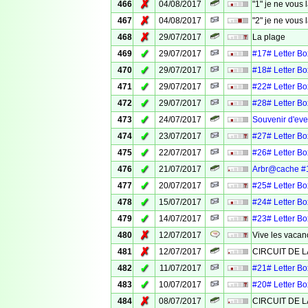
✗
466
04/08/2017
"1" je ne vous
✗
467
04/08/2017
"2" je ne vous
✗
468
29/07/2017
La plage
✓
469
29/07/2017
#17# Letter Box
✓
470
29/07/2017
#18# Letter Box
✓
471
29/07/2017
#22# Letter Box
✓
472
29/07/2017
#28# Letter Box
✓
473
24/07/2017
Souvenir d'eve
✓
474
23/07/2017
#27# Letter Box
✓
475
22/07/2017
#26# Letter Box
✓
476
21/07/2017
Arbr@cache #
✓
477
20/07/2017
#25# Letter Box
✓
478
15/07/2017
#24# Letter Box
✓
479
14/07/2017
#23# Letter Box
✗
480
12/07/2017
Vive les vacan
✗
481
12/07/2017
CIRCUIT DE L
✓
482
11/07/2017
#21# Letter Box
✓
483
10/07/2017
#20# Letter Box
✗
484
08/07/2017
CIRCUIT DE L