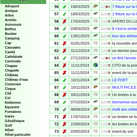
POI
✓
Aéroport
56
19/03/2025
7 friture sur la 
Antique
✓
57
18/03/2025
1 friture sur la 
Arbre
Archéo
✗
58
17/03/2025
APERO DU LU
Autoroute
✓
59
03/03/2025
8 c'est le prin
Beffroi
Bunker
✓
60
13/01/2025
tour des ebihe
Camping
✗
Cap
61
01/01/2025
la nouvelle an
Cascades
✗
62
31/12/2024
un dernier pour
Cavité
Cathédrale
✓
63
27/12/2024
on finit l'année
Centroide
✗
64
11/11/2024
CITO de la poi
Chappe
Chapelle
✗
65
11/11/2024
event de la poi
Château
✓
Château d'eau
66
10/11/2024
LE PORT
Cistercien
✓
67
10/11/2024
MULTI FACIL
Cirque
Cité
✗
68
04/11/2024
Un breton à la 
Col
✓
69
07/10/2024
bienvenue aux
Eoliennes
Equestre
✓
70
08/08/2024
multi des méti
Fontaines
✗
Gares
71
17/07/2024
un breton en 
Géodésique
✗
72
22/06/2024
les breton en 
Golf
Hôtel
✗
73
03/05/2024
event du soir
Hôtel particulier