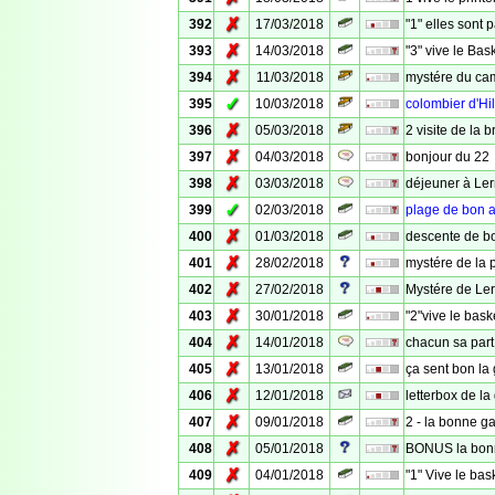
✗
392
17/03/2018
"1" elles sont
✗
393
14/03/2018
"3" vive le Bas
✗
394
11/03/2018
mystére du ca
✓
395
10/03/2018
colombier d'Hil
✗
396
05/03/2018
2 visite de la b
✗
397
04/03/2018
bonjour du 22
✗
398
03/03/2018
déjeuner à Le
✓
399
02/03/2018
plage de bon a
✗
400
01/03/2018
descente de bo
✗
401
28/02/2018
mystére de la 
✗
402
27/02/2018
Mystére de Le
✗
403
30/01/2018
"2"vive le bask
✗
404
14/01/2018
chacun sa part
✗
405
13/01/2018
ça sent bon la 
✗
406
12/01/2018
letterbox de la
✗
407
09/01/2018
2 - la bonne ga
✗
408
05/01/2018
BONUS la bonn
✗
409
04/01/2018
"1" Vive le bas