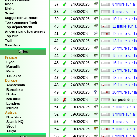
✓
Mega
37
24/03/2025
8 friture sur la 
Night
✓
38
24/03/2025
9 friture sur la 
Serial
Suggestion attributs
✓
39
24/03/2025
10 friture sur l
Top commune Tradi
✓
40
24/03/2025
11 friture sur l
Top département
Ancêtre par département
✓
41
24/03/2025
12 friture sur l
Top ville
✓
Trail
42
24/03/2025
13 friture sur l
Voie Verte
✓
43
24/03/2025
14 friture sur l
Villes
✓
44
24/03/2025
15 friture sur l
France
Lyon
✓
45
24/03/2025
16 friture sur l
Marseille
✓
46
24/03/2025
17 friture sur l
Paris
Toulouse
✓
47
24/03/2025
18 friture sur l
Europe
✓
48
24/03/2025
19 friture sur l
Amsterdam
Barcelone
✓
49
24/03/2025
20 friture sur
Berlin
Bruxelles
✗
50
20/03/2025
les jeudi du po
Londres
✓
51
19/03/2025
2 friture sur la 
Munich
Autres
✓
52
19/03/2025
3 friture sur la 
New York
✓
53
19/03/2025
4 friture sur la 
Seattle HQ
Séoul
✓
54
19/03/2025
5 friture sur la 
Tokyo
✓
55
19/03/2025
6 friture sur la 