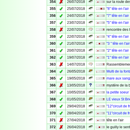
✗
354
26/07/2018
sur la route de
✓
355
25/07/2018
"8" tête en l'air
✓
356
24/07/2018
"7" tête en l'air
✓
357
23/07/2018
"5" tête en l'air
✗
358
22/07/2018
rencontre des 
✓
359
22/07/2018
"4" tête en l'air
✓
360
21/07/2018
"3 " tête en l'air
✓
361
20/07/2018
"2" tête en l'air
✓
362
19/07/2018
"1" tête en l'air
✗
363
14/07/2018
Rassemblemen
✓
364
26/05/2018
Multi de la fon
✓
365
19/05/2018
mare aux sangl
✗
366
13/05/2018
mystére de la 
✓
367
10/05/2018
la petite soeur
✓
368
01/05/2018
LE vieux St Br
✓
369
29/04/2018
"12"circuit de 
✓
370
28/04/2018
"11"circuit de f
✗
371
27/04/2018
tête en l'air
✗
372
26/04/2018
le guilly le sent