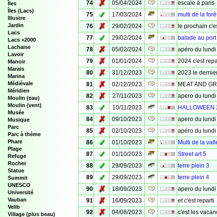
✗
74
05/04/2024
escale à paris
Îles
Îles (Lacs)
✓
75
17/03/2024
multi de la forê
Illustre
✗
Jardin
76
29/02/2024
le prochain c'e
Lacs
✓
77
29/02/2024
balade au port
Lacs +2000
Lachaise
✗
78
05/02/2024
apéro du lundi
Lavoir
✗
79
01/01/2024
2024 c'est repa
Manoir
Marais
✗
80
31/12/2023
2023 le dernier
Marina
✗
Médiévale
81
02/12/2023
MEAT AND GR
Méridien
✗
82
27/11/2023
apero du lundi
Moulin (eau)
Moulin (vent)
✓
83
10/11/2023
HALLOWEEN 
Musée
✗
84
09/10/2023
apero du lundi
Musique
Parc
✗
85
02/10/2023
apéro du lundi
Parc à thème
✓
Phare
86
01/10/2023
Multi de la val
Plage
✓
87
01/10/2023
Street art 5
Refuge
Rocher
✓
88
29/09/2023
terre plein 3
Statue
✓
89
29/09/2023
terre plein 4
Summit
UNESCO
✗
90
18/09/2023
apero du lundi
Université
✗
Vauban
91
16/09/2023
et c'est reparti
Velib
✗
92
04/08/2023
c'est les vacan
Village (plus beau)