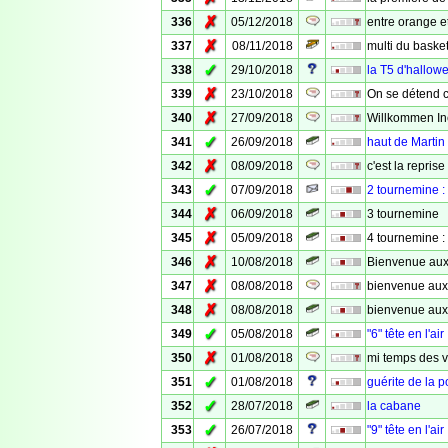
✗
336
05/12/2018
entre orange e
✗
337
08/11/2018
multi du baske
✓
338
29/10/2018
la T5 d'hallow
✗
339
23/10/2018
On se détend c
✗
340
27/09/2018
Willkommen In
✓
341
26/09/2018
haut de Martin
✗
342
08/09/2018
c'est la reprise
✓
343
07/09/2018
2 tournemine : 
✗
344
06/09/2018
3 tournemine
✗
345
05/09/2018
4 tournemine : 
✗
346
10/08/2018
Bienvenue aux
✗
347
08/08/2018
bienvenue aux
✗
348
08/08/2018
bienvenue aux
✓
349
05/08/2018
"6" tête en l'air
✗
350
01/08/2018
mi temps des 
✓
351
01/08/2018
guérite de la p
✓
352
28/07/2018
la cabane
✓
353
26/07/2018
"9" tête en l'air