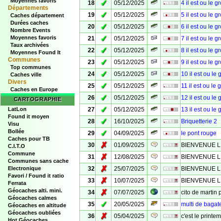
Moyennes favoris
✓
18
05/12/2025
4 il est ou le g
Départements
✓
19
05/12/2025
5 il est ou le g
Caches département
Durées caches
✓
20
05/12/2025
6 il est ou le g
Nombre Events
✓
Moyennes favoris
21
05/12/2025
7 il est ou le g
Taux archivées
✓
22
05/12/2025
8 il est ou le g
Moyennes Found It
Communes
✓
23
05/12/2025
9 il est ou le g
Top communes
✓
24
05/12/2025
10 il est ou le 
Caches ville
Divers
✓
25
05/12/2025
11 il est ou le 
Caches en Europe
✓
26
05/12/2025
12 il est ou le 
CARTOGRAPHIE
✓
LatLon
27
05/12/2025
13 il est ou le 
Found it moyen
✓
28
16/10/2025
Briquetterie 2
Visu
Bollée
✓
29
04/09/2025
le pont rouge
Caches pour TB
✗
30
01/09/2025
BIENVENUE L
C.I.T.O
Commune
✗
31
12/08/2025
BIENVENUE L
Communes sans cache
✗
Electronique
32
25/07/2025
BIENVENUE L
Favori / Found it ratio
✗
33
10/07/2025
BIENVENUE 
Ferrata
Géocaches alti. mini.
✗
34
07/07/2025
cito de martin 
Géocaches calmes
✓
35
20/05/2025
multi de bagate
Géocaches en altitude
Géocaches oubliées
✗
36
05/04/2025
c'est le printe
Hot Géocaches