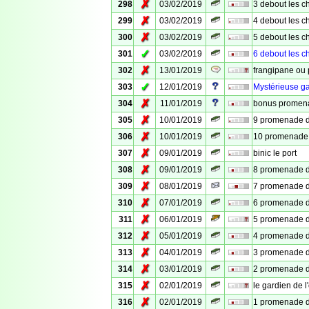
✗
298
03/02/2019
3 debout les ch
✗
299
03/02/2019
4 debout les ch
✗
300
03/02/2019
5 debout les ch
✓
301
03/02/2019
6 debout les ch
✗
302
13/01/2019
frangipane ou
✓
303
12/01/2019
Mystérieuse ga
✗
304
11/01/2019
bonus promena
✗
305
10/01/2019
9 promenade de
✗
306
10/01/2019
10 promenade d
✗
307
09/01/2019
binic le port
✗
308
09/01/2019
8 promenade de
✗
309
08/01/2019
7 promenade de
✗
310
07/01/2019
6 promenade de
✗
311
06/01/2019
5 promenade de
✗
312
05/01/2019
4 promenade de
✗
313
04/01/2019
3 promenade de
✗
314
03/01/2019
2 promenade de
✗
315
02/01/2019
le gardien de l
✗
316
02/01/2019
1 promenade de