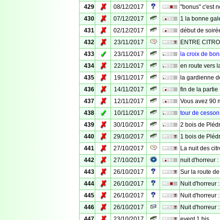
✗
429
08/12/2017
"bonus" c'est n
✗
430
07/12/2017
1 la bonne gal
✗
431
02/12/2017
début de soiré
✗
432
23/11/2017
ENTRE CITRO
✓
433
23/11/2017
la croix de bo
✗
434
22/11/2017
en route vers l
✗
435
19/11/2017
la gardienne 
✗
436
14/11/2017
fin de la partie
✗
437
12/11/2017
Vous avez 90 
✓
438
10/11/2017
tour de cesson
✗
439
30/10/2017
2 bois de Pléd
✗
440
29/10/2017
1 bois de Pléd
✗
441
27/10/2017
La nuit des citr
✗
442
27/10/2017
nuit d'horreur :
✗
443
26/10/2017
Sur la route de
✗
444
26/10/2017
Nuit d'horreur 
✗
445
26/10/2017
Nuit d'horreur :
✗
446
26/10/2017
Nuit d'horreur :
✗
447
23/10/2017
event 1 bis