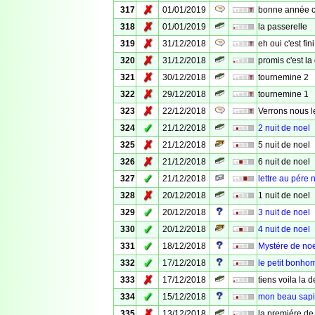
✗
317
01/01/2019
bonne année c'
✗
318
01/01/2019
la passerelle
✗
319
31/12/2018
eh oui c'est fini
✗
320
31/12/2018
promis c'est la
✗
321
30/12/2018
tournemine 2
✗
322
29/12/2018
tournemine 1
✗
323
22/12/2018
Verrons nous 
✓
324
21/12/2018
2 nuit de noel
✗
325
21/12/2018
5 nuit de noel
✗
326
21/12/2018
6 nuit de noel
✓
327
21/12/2018
lettre au pére 
✗
328
20/12/2018
1 nuit de noel
✓
329
20/12/2018
3 nuit de noel
✓
330
20/12/2018
4 nuit de noel
✓
331
18/12/2018
Mystére de no
✓
332
17/12/2018
le petit bonh
✗
333
17/12/2018
tiens voila la
✓
334
15/12/2018
mon beau sap
✗
335
13/12/2018
la premiére de