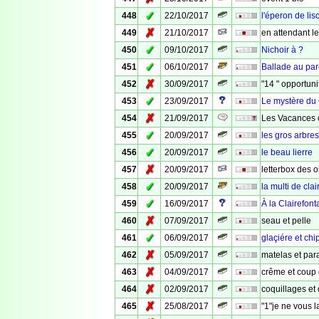
✓
448
22/10/2017
l'éperon de lisc
✗
449
21/10/2017
en attendant le
✓
450
09/10/2017
Nichoir à ?
✓
451
06/10/2017
Ballade au par
✗
452
30/09/2017
"14 " opportuni
✓
453
23/09/2017
Le mystère du
✗
454
21/09/2017
Les Vacances c'
✓
455
20/09/2017
les gros arbres
✓
456
20/09/2017
le beau lierre
✗
457
20/09/2017
letterbox des 
✓
458
20/09/2017
la multi de clai
✓
459
16/09/2017
À la Clairefon
✗
460
07/09/2017
seau et pelle
✓
461
06/09/2017
glaçiére et chi
✗
462
05/09/2017
matelas et par
✗
463
04/09/2017
crême et coup 
✗
464
02/09/2017
coquillages et
✗
465
25/08/2017
"1"je ne vous 