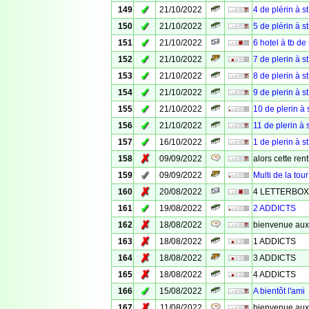
✓
149
21/10/2022
4 de plérin à st
✓
150
21/10/2022
5 de plérin à st
✓
151
21/10/2022
6 hotel à tb de 
✓
152
21/10/2022
7 de plerin à st
✓
153
21/10/2022
8 de plerin à st
✓
154
21/10/2022
9 de plerin à st
✓
155
21/10/2022
10 de plerin à s
✓
156
21/10/2022
11 de plerin à s
✓
157
16/10/2022
1 de plerin à st
✗
158
09/09/2022
alors cette ren
✓
159
09/09/2022
Multi de la tour
✗
160
20/08/2022
4 LETTERBOX
✓
161
19/08/2022
2 ADDICTS
✗
162
18/08/2022
bienvenue aux
✗
163
18/08/2022
1 ADDICTS
✗
164
18/08/2022
3 ADDICTS
✗
165
18/08/2022
4 ADDICTS
✓
166
15/08/2022
A bientôt l'ami
✗
167
11/08/2022
bienvenue aux