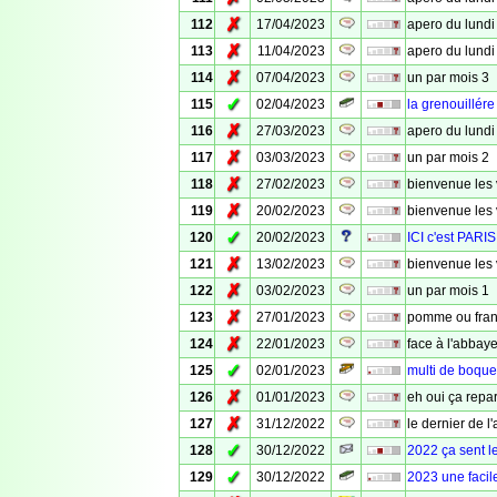
✗
112
17/04/2023
apero du lundi
✗
113
11/04/2023
apero du lundi 
✗
114
07/04/2023
un par mois 3
✓
115
02/04/2023
la grenouillére
✗
116
27/03/2023
apero du lundi
✗
117
03/03/2023
un par mois 2
✗
118
27/02/2023
bienvenue les 
✗
119
20/02/2023
bienvenue les 
✓
120
20/02/2023
ICI c'est PARIS
✗
121
13/02/2023
bienvenue les
✗
122
03/02/2023
un par mois 1
✗
123
27/01/2023
pomme ou fran
✗
124
22/01/2023
face à l'abbay
✓
125
02/01/2023
multi de boqu
✗
126
01/01/2023
eh oui ça repar
✗
127
31/12/2022
le dernier de l
✓
128
30/12/2022
2022 ça sent l
✓
129
30/12/2022
2023 une facil