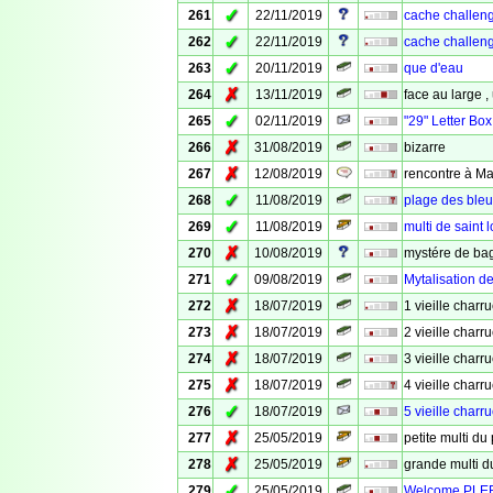
✓
261
22/11/2019
cache challeng
✓
262
22/11/2019
cache challeng
✓
263
20/11/2019
que d'eau
✗
264
13/11/2019
face au large ,
✓
265
02/11/2019
"29" Letter Box
✗
266
31/08/2019
bizarre
✗
267
12/08/2019
rencontre à Ma
✓
268
11/08/2019
plage des bleu
✓
269
11/08/2019
multi de saint l
✗
270
10/08/2019
mystére de bag
✓
271
09/08/2019
Mytalisation de
✗
272
18/07/2019
1 vieille charr
✗
273
18/07/2019
2 vieille charr
✗
274
18/07/2019
3 vieille charr
✗
275
18/07/2019
4 vieille charr
✓
276
18/07/2019
5 vieille charr
✗
277
25/05/2019
petite multi du 
✗
278
25/05/2019
grande multi d
✓
279
25/05/2019
Welcome PLE