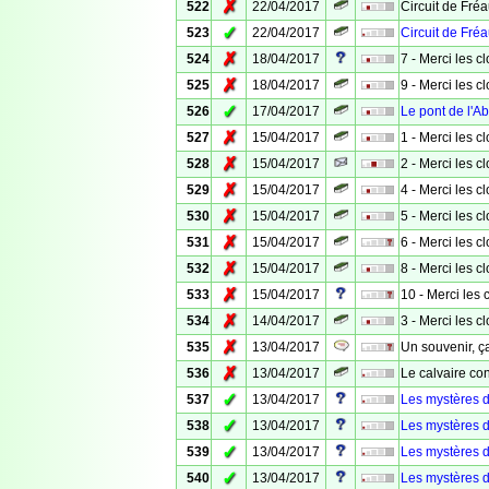
✗
522
22/04/2017
Circuit de Fré
✓
523
22/04/2017
Circuit de Fré
✗
524
18/04/2017
7 - Merci les c
✗
525
18/04/2017
9 - Merci les c
✓
526
17/04/2017
Le pont de l'A
✗
527
15/04/2017
1 - Merci les c
✗
528
15/04/2017
2 - Merci les c
✗
529
15/04/2017
4 - Merci les c
✗
530
15/04/2017
5 - Merci les c
✗
531
15/04/2017
6 - Merci les c
✗
532
15/04/2017
8 - Merci les c
✗
533
15/04/2017
10 - Merci les 
✗
534
14/04/2017
3 - Merci les c
✗
535
13/04/2017
Un souvenir, ça
✗
536
13/04/2017
Le calvaire co
✓
537
13/04/2017
Les mystères 
✓
538
13/04/2017
Les mystères 
✓
539
13/04/2017
Les mystères 
✓
540
13/04/2017
Les mystères 