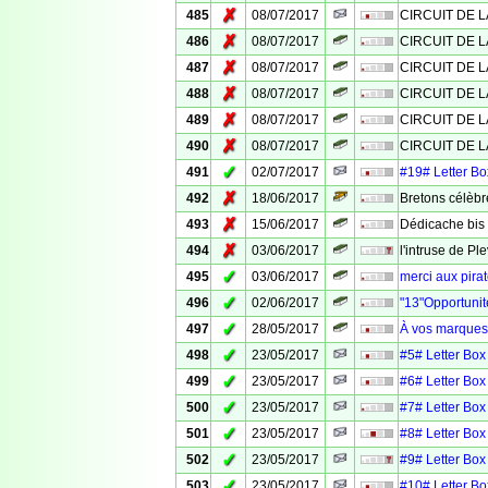
✗
485
08/07/2017
CIRCUIT DE L
✗
486
08/07/2017
CIRCUIT DE L
✗
487
08/07/2017
CIRCUIT DE L
✗
488
08/07/2017
CIRCUIT DE L
✗
489
08/07/2017
CIRCUIT DE L
✗
490
08/07/2017
CIRCUIT DE L
✓
491
02/07/2017
#19# Letter Box
✗
492
18/06/2017
Bretons célèbr
✗
493
15/06/2017
Dédicache bis
✗
494
03/06/2017
l'intruse de Pl
✓
495
03/06/2017
merci aux pira
✓
496
02/06/2017
"13"Opportunit
✓
497
28/05/2017
À vos marques, 
✓
498
23/05/2017
#5# Letter Box 
✓
499
23/05/2017
#6# Letter Box 
✓
500
23/05/2017
#7# Letter Box 
✓
501
23/05/2017
#8# Letter Box 
✓
502
23/05/2017
#9# Letter Box 
✓
503
23/05/2017
#10# Letter Box