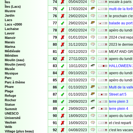
✗
74
05/04/2024
escale à paris
Îles
Îles (Lacs)
✓
75
17/03/2024
multi de la forê
Illustre
✗
Jardin
76
29/02/2024
le prochain c'e
Lacs
✓
77
29/02/2024
balade au port
Lacs +2000
Lachaise
✗
78
05/02/2024
apéro du lundi
Lavoir
✗
79
01/01/2024
2024 c'est repa
Manoir
Marais
✗
80
31/12/2023
2023 le dernier
Marina
✗
Médiévale
81
02/12/2023
MEAT AND GR
Méridien
✗
82
27/11/2023
apero du lundi
Moulin (eau)
Moulin (vent)
✓
83
10/11/2023
HALLOWEEN 
Musée
✗
84
09/10/2023
apero du lundi
Musique
Parc
✗
85
02/10/2023
apéro du lundi
Parc à thème
✓
Phare
86
01/10/2023
Multi de la val
Plage
✓
87
01/10/2023
Street art 5
Refuge
Rocher
✓
88
29/09/2023
terre plein 3
Statue
✓
89
29/09/2023
terre plein 4
Summit
UNESCO
✗
90
18/09/2023
apero du lundi
Université
✗
Vauban
91
16/09/2023
et c'est reparti
Velib
✗
92
04/08/2023
c'est les vacan
Village (plus beau)