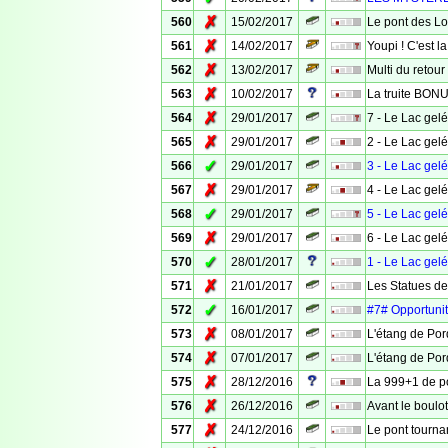
✗
560
15/02/2017
Le pont des L
✗
561
14/02/2017
Youpi ! C'est l
✗
562
13/02/2017
Multi du retour 
✗
563
10/02/2017
La truite BON
✗
564
29/01/2017
7 - Le Lac gelé 
✗
565
29/01/2017
2 - Le Lac gelé :
✓
566
29/01/2017
3 - Le Lac gelé
✗
567
29/01/2017
4 - Le Lac gelé 
✓
568
29/01/2017
5 - Le Lac gelé 
✗
569
29/01/2017
6 - Le Lac gelé 
✓
570
28/01/2017
1 - Le Lac gelé
✗
571
21/01/2017
Les Statues d
✓
572
16/01/2017
#7# Opportunité
✗
573
08/01/2017
L'étang de Por
✗
574
07/01/2017
L'étang de Por
✗
575
28/12/2016
La 999+1 de p
✗
576
26/12/2016
Avant le boulot
✗
577
24/12/2016
Le pont tourna