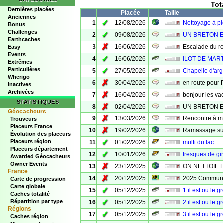
Tot
Dernières placées
Placée
Taille
Anciennes
✓
1
12/08/2026
Nettoyage à p
Bonus
Challenges
✓
2
09/08/2026
UN BRETON E
Earthcaches
✗
3
16/06/2026
Escalade du r
Easy
Events
✓
4
16/06/2026
ILOT DE MAR
Extrêmes
Particulières
✓
5
27/05/2026
Chapelle d'arg
Wherigo
✗
6
30/04/2026
en route pour 
Inactives
Archivées
✗
7
16/04/2026
bonjour les va
STATISTIQUES
✗
8
02/04/2026
UN BRETON E
Géocacheurs
✗
9
13/03/2026
Rencontre à ma
Trouveurs
Placeurs France
✗
10
19/02/2026
Ramassage sur
Évolution des placeurs
✓
Placeurs région
11
01/02/2026
multi du lac
Placeurs département
✓
12
10/01/2026
fresques de gi
Awarded Géocacheurs
Owner Events
✗
13
23/12/2025
ON NETTOIE 
France
✗
14
20/12/2025
2025 Communit
Carte de progression
Carte globale
✓
15
05/12/2025
1 il est ou le g
Caches totalité
✓
Répartition par type
16
05/12/2025
2 il est ou le g
Régions
✓
17
05/12/2025
3 il est ou le g
Caches région