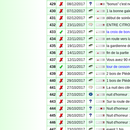
✗
429
08/12/2017
"bonus" c'est n
✗
430
07/12/2017
1 la bonne gal
✗
431
02/12/2017
début de soiré
✗
432
23/11/2017
ENTRE CITRO
✓
433
23/11/2017
la croix de bo
✗
434
22/11/2017
en route vers l
✗
435
19/11/2017
la gardienne 
✗
436
14/11/2017
fin de la partie
✗
437
12/11/2017
Vous avez 90 
✓
438
10/11/2017
tour de cesson
✗
439
30/10/2017
2 bois de Pléd
✗
440
29/10/2017
1 bois de Pléd
✗
441
27/10/2017
La nuit des citr
✗
442
27/10/2017
nuit d'horreur :
✗
443
26/10/2017
Sur la route de
✗
444
26/10/2017
Nuit d'horreur 
✗
445
26/10/2017
Nuit d'horreur :
✗
446
26/10/2017
Nuit d'horreur :
✗
447
23/10/2017
event 1 bis