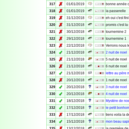
✗
317
01/01/2019
bonne année c'
✗
318
01/01/2019
la passerelle
✗
319
31/12/2018
eh oui c'est fini
✗
320
31/12/2018
promis c'est la
✗
321
30/12/2018
tournemine 2
✗
322
29/12/2018
tournemine 1
✗
323
22/12/2018
Verrons nous 
✓
324
21/12/2018
2 nuit de noel
✗
325
21/12/2018
5 nuit de noel
✗
326
21/12/2018
6 nuit de noel
✓
327
21/12/2018
lettre au pére 
✗
328
20/12/2018
1 nuit de noel
✓
329
20/12/2018
3 nuit de noel
✓
330
20/12/2018
4 nuit de noel
✓
331
18/12/2018
Mystére de no
✓
332
17/12/2018
le petit bonh
✗
333
17/12/2018
tiens voila la
✓
334
15/12/2018
mon beau sap
✗
335
13/12/2018
la premiére de