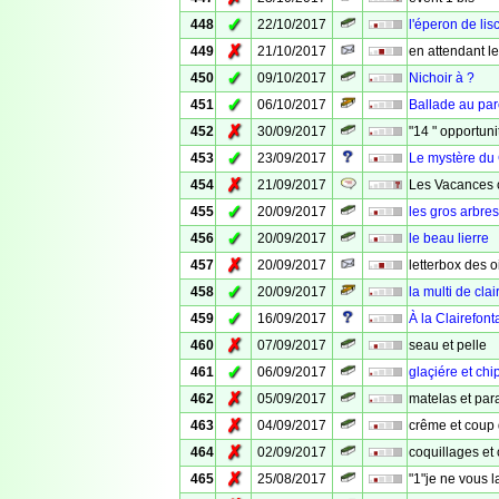
✓
448
22/10/2017
l'éperon de lisc
✗
449
21/10/2017
en attendant le
✓
450
09/10/2017
Nichoir à ?
✓
451
06/10/2017
Ballade au par
✗
452
30/09/2017
"14 " opportuni
✓
453
23/09/2017
Le mystère du
✗
454
21/09/2017
Les Vacances c'
✓
455
20/09/2017
les gros arbres
✓
456
20/09/2017
le beau lierre
✗
457
20/09/2017
letterbox des 
✓
458
20/09/2017
la multi de clai
✓
459
16/09/2017
À la Clairefon
✗
460
07/09/2017
seau et pelle
✓
461
06/09/2017
glaçiére et chi
✗
462
05/09/2017
matelas et par
✗
463
04/09/2017
crême et coup 
✗
464
02/09/2017
coquillages et
✗
465
25/08/2017
"1"je ne vous 