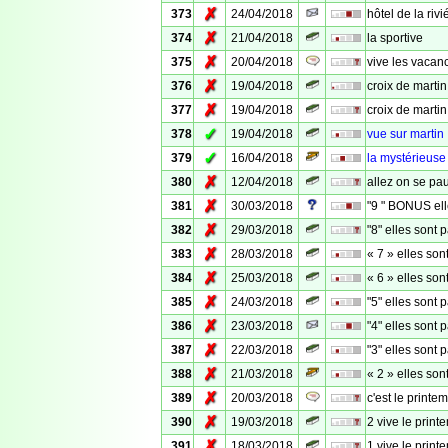
✗
373
24/04/2018
hôtel de la rivi
✗
374
21/04/2018
la sportive
✗
375
20/04/2018
vive les vacan
✗
376
19/04/2018
croix de martin
✗
377
19/04/2018
croix de martin
✓
378
19/04/2018
vue sur martin
✓
379
16/04/2018
la mystérieuse
✗
380
12/04/2018
allez on se pa
✗
381
30/03/2018
"9 " BONUS el
✗
382
29/03/2018
"8" elles sont
✗
383
28/03/2018
« 7 » elles son
✗
384
25/03/2018
« 6 » elles son
✗
385
24/03/2018
"5" elles sont
✗
386
23/03/2018
"4" elles sont
✗
387
22/03/2018
"3" elles sont
✗
388
21/03/2018
« 2 » elles son
✗
389
20/03/2018
c'est le printe
✗
390
19/03/2018
2 vive le print
✗
391
18/03/2018
1 vive le print