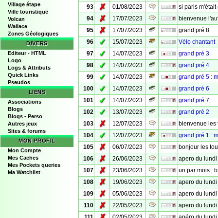
Village étape
✗
93
01/08/2023
si paris m'était
Ville touristique
✗
94
17/07/2023
bienvenue l'a
Volcan
Wallace
✗
95
17/07/2023
grand pré 8
Zones Géologiques
✓
96
15/07/2023
Vélo chantant
DIVERS
✓
Editeur - HTML
97
14/07/2023
grand pré 3
Logo
✓
98
14/07/2023
grand pré 4
Logs & Attributs
Quick Links
✓
99
14/07/2023
grand pré 5 : m
Pseudos
✓
100
14/07/2023
grand pré 6
LIENS
✓
101
14/07/2023
grand pré 7
Associations
Blogs
✓
102
13/07/2023
grand pré 2
Blogs - Perso
✗
103
12/07/2023
bienvenue les 
Autres jeux
Sites & forums
✓
104
12/07/2023
grand pré 1 : m
MON PROFIL
✗
105
06/07/2023
bonjour les tou
Mon Compte
✗
Mes Caches
106
26/06/2023
apero du lundi
Mes Pockets queries
✗
107
23/06/2023
un par mois : 
Ma Watchlist
✗
108
19/06/2023
apero du lundi
✗
109
05/06/2023
apero du lundi
✗
110
22/05/2023
apero du lundi
✗
111
02/05/2023
apéro du lundi