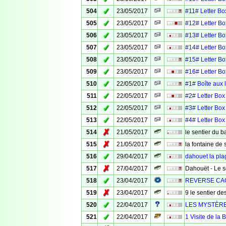
✓
504
23/05/2017
#11# Letter Box
✓
505
23/05/2017
#12# Letter Box
✓
506
23/05/2017
#13# Letter Box
✓
507
23/05/2017
#14# Letter Box
✓
508
23/05/2017
#15# Letter Box
✓
509
23/05/2017
#16# Letter Box
✓
510
22/05/2017
#1# Boîte aux le
✓
511
22/05/2017
#2# Letter Box 
✓
512
22/05/2017
#3# Letter Box 
✓
513
22/05/2017
#4# Letter Box 
✗
514
21/05/2017
le sentier du b
✗
515
21/05/2017
la fontaine de 
✓
516
29/04/2017
dahouet la pla
✗
517
27/04/2017
Dahouët - Le s
✓
518
23/04/2017
REVERSE CAC
✗
519
23/04/2017
9 le sentier d
✓
520
22/04/2017
LES MYSTÈRE
✓
521
22/04/2017
1 Visite de la 