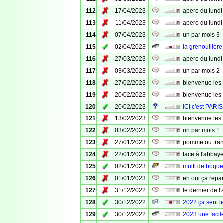
✗
112
17/04/2023
apero du lundi
✗
113
11/04/2023
apero du lundi 
✗
114
07/04/2023
un par mois 3
✓
115
02/04/2023
la grenouillére
✗
116
27/03/2023
apero du lundi
✗
117
03/03/2023
un par mois 2
✗
118
27/02/2023
bienvenue les 
✗
119
20/02/2023
bienvenue les 
✓
120
20/02/2023
ICI c'est PARIS
✗
121
13/02/2023
bienvenue les
✗
122
03/02/2023
un par mois 1
✗
123
27/01/2023
pomme ou fran
✗
124
22/01/2023
face à l'abbay
✓
125
02/01/2023
multi de boqu
✗
126
01/01/2023
eh oui ça repar
✗
127
31/12/2022
le dernier de l
✓
128
30/12/2022
2022 ça sent l
✓
129
30/12/2022
2023 une facil