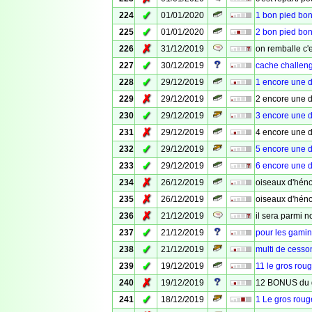
✓
224
01/01/2020
1 bon pied bon
✓
225
01/01/2020
2 bon pied bon
✗
226
31/12/2019
on remballe c'es
✓
227
30/12/2019
cache challeng
✓
228
29/12/2019
1 encore une 
✗
229
29/12/2019
2 encore une 
✓
230
29/12/2019
3 encore une 
✗
231
29/12/2019
4 encore une 
✓
232
29/12/2019
5 encore une 
✓
233
29/12/2019
6 encore une 
✗
234
26/12/2019
oiseaux d'hén
✗
235
26/12/2019
oiseaux d'hén
✗
236
21/12/2019
il sera parmi n
✓
237
21/12/2019
pour les gami
✓
238
21/12/2019
multi de cesso
✓
239
19/12/2019
11 le gros rouge
✗
240
19/12/2019
12 BONUS du 
✓
241
18/12/2019
1 Le gros rouge