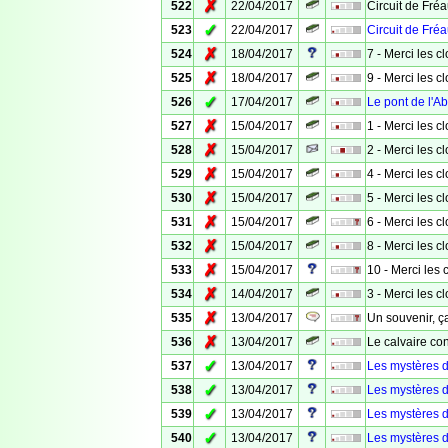
✗
522
22/04/2017
Circuit de Fré
✓
523
22/04/2017
Circuit de Fré
✗
524
18/04/2017
7 - Merci les c
✗
525
18/04/2017
9 - Merci les c
✓
526
17/04/2017
Le pont de l'A
✗
527
15/04/2017
1 - Merci les c
✗
528
15/04/2017
2 - Merci les c
✗
529
15/04/2017
4 - Merci les c
✗
530
15/04/2017
5 - Merci les c
✗
531
15/04/2017
6 - Merci les c
✗
532
15/04/2017
8 - Merci les c
✗
533
15/04/2017
10 - Merci les 
✗
534
14/04/2017
3 - Merci les c
✗
535
13/04/2017
Un souvenir, ça
✗
536
13/04/2017
Le calvaire co
✓
537
13/04/2017
Les mystères 
✓
538
13/04/2017
Les mystères 
✓
539
13/04/2017
Les mystères 
✓
540
13/04/2017
Les mystères 