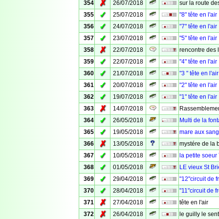
✗
354
26/07/2018
sur la route de
✓
355
25/07/2018
"8" tête en l'air
✓
356
24/07/2018
"7" tête en l'air
✓
357
23/07/2018
"5" tête en l'air
✗
358
22/07/2018
rencontre des 
✓
359
22/07/2018
"4" tête en l'air
✓
360
21/07/2018
"3 " tête en l'air
✓
361
20/07/2018
"2" tête en l'air
✓
362
19/07/2018
"1" tête en l'air
✗
363
14/07/2018
Rassemblemen
✓
364
26/05/2018
Multi de la fon
✓
365
19/05/2018
mare aux sangl
✗
366
13/05/2018
mystére de la 
✓
367
10/05/2018
la petite soeur
✓
368
01/05/2018
LE vieux St Br
✓
369
29/04/2018
"12"circuit de 
✓
370
28/04/2018
"11"circuit de f
✗
371
27/04/2018
tête en l'air
✗
372
26/04/2018
le guilly le sent