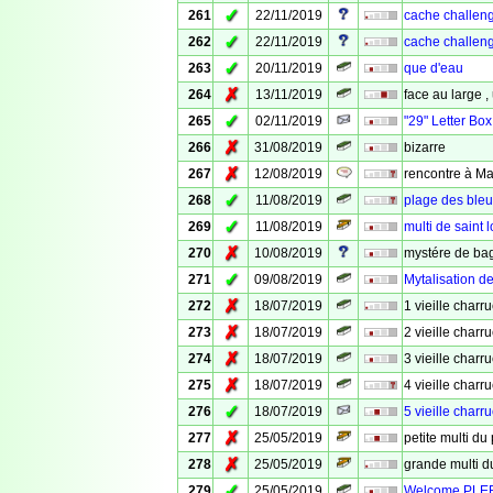
✓
261
22/11/2019
cache challeng
✓
262
22/11/2019
cache challeng
✓
263
20/11/2019
que d'eau
✗
264
13/11/2019
face au large ,
✓
265
02/11/2019
"29" Letter Box
✗
266
31/08/2019
bizarre
✗
267
12/08/2019
rencontre à Ma
✓
268
11/08/2019
plage des bleu
✓
269
11/08/2019
multi de saint l
✗
270
10/08/2019
mystére de bag
✓
271
09/08/2019
Mytalisation de
✗
272
18/07/2019
1 vieille charr
✗
273
18/07/2019
2 vieille charr
✗
274
18/07/2019
3 vieille charr
✗
275
18/07/2019
4 vieille charr
✓
276
18/07/2019
5 vieille charr
✗
277
25/05/2019
petite multi du 
✗
278
25/05/2019
grande multi d
✓
279
25/05/2019
Welcome PLE