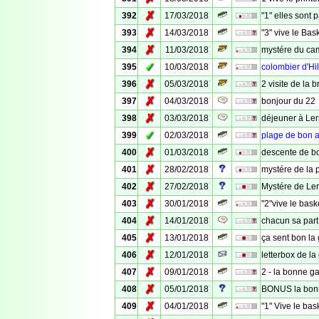
✗
392
17/03/2018
"1" elles sont
✗
393
14/03/2018
"3" vive le Bas
✗
394
11/03/2018
mystére du ca
✓
395
10/03/2018
colombier d'Hil
✗
396
05/03/2018
2 visite de la b
✗
397
04/03/2018
bonjour du 22
✗
398
03/03/2018
déjeuner à Le
✓
399
02/03/2018
plage de bon a
✗
400
01/03/2018
descente de bo
✗
401
28/02/2018
mystére de la 
✗
402
27/02/2018
Mystére de Le
✗
403
30/01/2018
"2"vive le bask
✗
404
14/01/2018
chacun sa part
✗
405
13/01/2018
ça sent bon la 
✗
406
12/01/2018
letterbox de la
✗
407
09/01/2018
2 - la bonne ga
✗
408
05/01/2018
BONUS la bonn
✗
409
04/01/2018
"1" Vive le bas