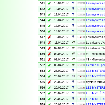
✓
541
13/04/2017
Les mystères 
✓
542
13/04/2017
Les mystères 
✓
543
13/04/2017
Les mystères 
✓
544
13/04/2017
Les mystères 
✓
545
13/04/2017
Les mystères 
✓
546
13/04/2017
Les mystères 
✗
547
13/04/2017
Les mystères 
✗
548
11/04/2017
Le calvaire d'
✗
549
09/04/2017
Le calvaire d'
✗
550
08/04/2017
#2 - Mise en j
✗
551
08/04/2017
#1 - Mise en j
✓
552
08/04/2017
L'entrée du por
✓
553
26/02/2017
LES MYSTÈRE
✓
554
25/02/2017
LES MYSTÈRE
✗
555
20/02/2017
Mystère ferrovi
✓
556
20/02/2017
LES MYSTÈRE
✓
557
20/02/2017
LES MYSTÈRE
✓
558
20/02/2017
LES MYSTÈRE
✓
559
20/02/2017
LES MYSTÈRE