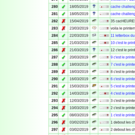
✓
280
18/05/2019
cache challenge
✓
281
18/05/2019
cache challeng
✗
282
15/04/2019
35 cacHEURES
✗
283
23/03/2019
voila le printe
✓
284
22/03/2019
11 letterbox du
✓
285
21/03/2019
10 c'est le prin
✗
286
21/03/2019
12 c'est le p
✓
287
20/03/2019
9 c'est le prin
✓
288
18/03/2019
7 c'est le prin
✗
289
18/03/2019
8 c'est le prin
✓
290
16/03/2019
6 c'est le prin
✓
291
15/03/2019
5 c'est le pri
✓
292
14/03/2019
4 c'est le print
✗
293
12/03/2019
3 c'est le prin
✗
294
10/03/2019
2 c'est le prin
✓
295
08/03/2019
1 c'est le prin
✗
296
03/02/2019
1 debout les ch
✗
297
03/02/2019
2 debout les ch