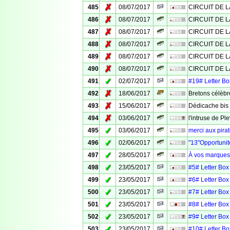
✗
485
08/07/2017
CIRCUIT DE L
✗
486
08/07/2017
CIRCUIT DE L
✗
487
08/07/2017
CIRCUIT DE L
✗
488
08/07/2017
CIRCUIT DE L
✗
489
08/07/2017
CIRCUIT DE L
✗
490
08/07/2017
CIRCUIT DE L
✓
491
02/07/2017
#19# Letter Box
✗
492
18/06/2017
Bretons célèbr
✗
493
15/06/2017
Dédicache bis
✗
494
03/06/2017
l'intruse de Pl
✓
495
03/06/2017
merci aux pira
✓
496
02/06/2017
"13"Opportunit
✓
497
28/05/2017
À vos marques, 
✓
498
23/05/2017
#5# Letter Box 
✓
499
23/05/2017
#6# Letter Box 
✓
500
23/05/2017
#7# Letter Box 
✓
501
23/05/2017
#8# Letter Box 
✓
502
23/05/2017
#9# Letter Box 
✓
503
23/05/2017
#10# Letter Box