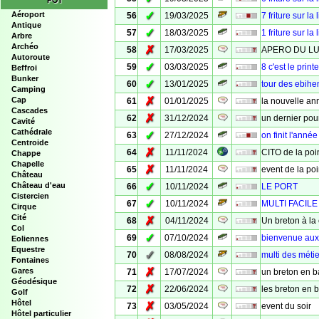
POI
✓
Aéroport
56
19/03/2025
7 friture sur la 
Antique
✓
57
18/03/2025
1 friture sur la 
Arbre
Archéo
✗
58
17/03/2025
APERO DU LU
Autoroute
✓
59
03/03/2025
8 c'est le prin
Beffroi
Bunker
✓
60
13/01/2025
tour des ebihe
Camping
✗
Cap
61
01/01/2025
la nouvelle an
Cascades
✗
62
31/12/2024
un dernier pour
Cavité
Cathédrale
✓
63
27/12/2024
on finit l'année
Centroide
✗
64
11/11/2024
CITO de la poi
Chappe
Chapelle
✗
65
11/11/2024
event de la poi
Château
✓
Château d'eau
66
10/11/2024
LE PORT
Cistercien
✓
67
10/11/2024
MULTI FACIL
Cirque
Cité
✗
68
04/11/2024
Un breton à la 
Col
✓
69
07/10/2024
bienvenue aux
Eoliennes
Equestre
✓
70
08/08/2024
multi des méti
Fontaines
✗
Gares
71
17/07/2024
un breton en 
Géodésique
✗
72
22/06/2024
les breton en 
Golf
Hôtel
✗
73
03/05/2024
event du soir
Hôtel particulier