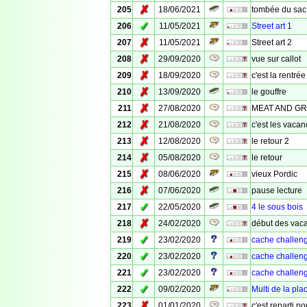
✗
205
18/06/2021
tombée du sac
✓
206
11/05/2021
Street art 1
✗
207
11/05/2021
Street art 2
✗
208
29/09/2020
vue sur callot
✗
209
18/09/2020
c'est la rentrée
✗
210
13/09/2020
le gouffre
✗
211
27/08/2020
MEAT AND G
✗
212
21/08/2020
c'est les vacan
✗
213
12/08/2020
le retour 2
✗
214
05/08/2020
le retour
✗
215
08/06/2020
vieux Pordic
✗
216
07/06/2020
pause lecture
✓
217
22/05/2020
4 le sous bois
✗
218
24/02/2020
début des vac
✓
219
23/02/2020
cache challeng
✓
220
23/02/2020
cache challeng
✓
221
23/02/2020
cache challeng
✓
222
09/02/2020
Multi de la pla
✗
223
01/01/2020
c'est reparti p