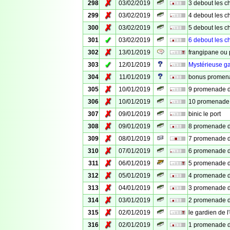
✗
298
03/02/2019
3 debout les ch
✗
299
03/02/2019
4 debout les ch
✗
300
03/02/2019
5 debout les ch
✓
301
03/02/2019
6 debout les ch
✗
302
13/01/2019
frangipane ou
✓
303
12/01/2019
Mystérieuse ga
✗
304
11/01/2019
bonus promena
✗
305
10/01/2019
9 promenade de
✗
306
10/01/2019
10 promenade d
✗
307
09/01/2019
binic le port
✗
308
09/01/2019
8 promenade de
✗
309
08/01/2019
7 promenade de
✗
310
07/01/2019
6 promenade de
✗
311
06/01/2019
5 promenade de
✗
312
05/01/2019
4 promenade de
✗
313
04/01/2019
3 promenade de
✗
314
03/01/2019
2 promenade de
✗
315
02/01/2019
le gardien de l
✗
316
02/01/2019
1 promenade de