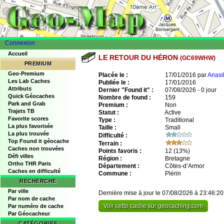
Connexion
Accueil
LE RETOUR DU HÉRON
(GC69WHW)
PREMIUM
Geo-Premium
Placée le :
17/01/2016 par
Anasi
Les Lab Caches
Publiée le :
17/01/2016
Attributs
Dernier "Found it" :
07/08/2026 - 0 jour
Quick Géocaches
Nombre de found :
159
Park and Grab
Premium :
Non
Trajets TB
Statut :
Active
Favorite scores
Type :
Traditional
La plus favorisée
Taille :
Small
La plus trouvée
Difficulté :
Top Found it géocache
Terrain :
Caches non trouvées
Points favoris :
12
(13%)
Défi villes
Région :
Bretagne
Ortho THR Paris
Département :
Côtes-d’Armor
Caches en difficulté
Commune :
Plérin
RECHERCHE
Par ville
Dernière mise à jour le 07/08/2026 à 23:46:20
Par nom de cache
Voir cette cache sur geocaching.com
Par numéro de cache
Par Géocacheur
CATÉGORIES