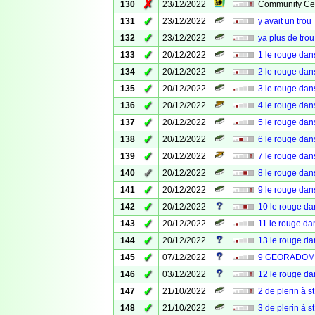
✗
130
23/12/2022
Community Cel
✓
131
23/12/2022
y avait un trou
✓
132
23/12/2022
ya plus de trou
✓
133
20/12/2022
1 le rouge dan
✓
134
20/12/2022
2 le rouge dan
✓
135
20/12/2022
3 le rouge dan
✓
136
20/12/2022
4 le rouge dan
✓
137
20/12/2022
5 le rouge dan
✓
138
20/12/2022
6 le rouge dan
✓
139
20/12/2022
7 le rouge dan
✓
140
20/12/2022
8 le rouge dan
✓
141
20/12/2022
9 le rouge dan
✓
142
20/12/2022
10 le rouge da
✓
143
20/12/2022
11 le rouge da
✓
144
20/12/2022
13 le rouge da
✓
145
07/12/2022
9 GEORADOME
✓
146
03/12/2022
12 le rouge d
✓
147
21/10/2022
2 de plerin à st
✓
148
21/10/2022
3 de plerin à st