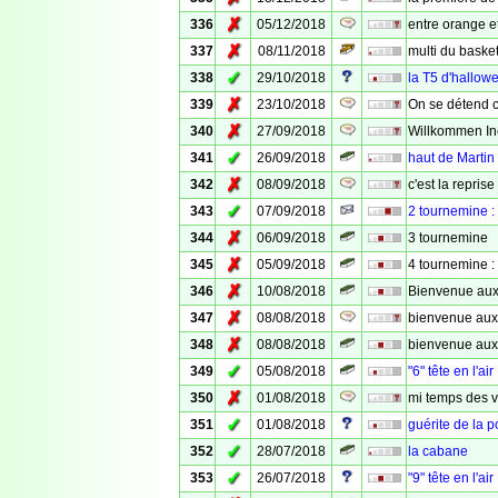
✗
336
05/12/2018
entre orange e
✗
337
08/11/2018
multi du baske
✓
338
29/10/2018
la T5 d'hallow
✗
339
23/10/2018
On se détend c
✗
340
27/09/2018
Willkommen In
✓
341
26/09/2018
haut de Martin
✗
342
08/09/2018
c'est la reprise
✓
343
07/09/2018
2 tournemine : 
✗
344
06/09/2018
3 tournemine
✗
345
05/09/2018
4 tournemine : 
✗
346
10/08/2018
Bienvenue aux
✗
347
08/08/2018
bienvenue aux
✗
348
08/08/2018
bienvenue aux
✓
349
05/08/2018
"6" tête en l'air
✗
350
01/08/2018
mi temps des 
✓
351
01/08/2018
guérite de la p
✓
352
28/07/2018
la cabane
✓
353
26/07/2018
"9" tête en l'air