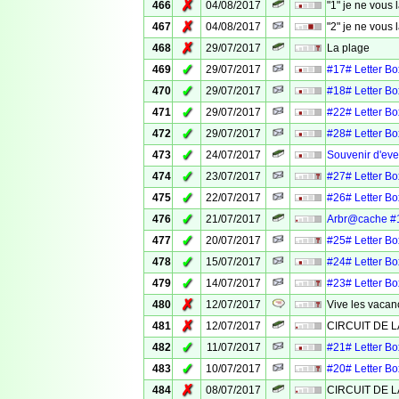
✗
466
04/08/2017
"1" je ne vous
✗
467
04/08/2017
"2" je ne vous
✗
468
29/07/2017
La plage
✓
469
29/07/2017
#17# Letter Box
✓
470
29/07/2017
#18# Letter Box
✓
471
29/07/2017
#22# Letter Box
✓
472
29/07/2017
#28# Letter Box
✓
473
24/07/2017
Souvenir d'eve
✓
474
23/07/2017
#27# Letter Box
✓
475
22/07/2017
#26# Letter Box
✓
476
21/07/2017
Arbr@cache #
✓
477
20/07/2017
#25# Letter Box
✓
478
15/07/2017
#24# Letter Box
✓
479
14/07/2017
#23# Letter Box
✗
480
12/07/2017
Vive les vacan
✗
481
12/07/2017
CIRCUIT DE L
✓
482
11/07/2017
#21# Letter Box
✓
483
10/07/2017
#20# Letter Box
✗
484
08/07/2017
CIRCUIT DE L