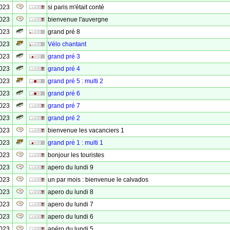
2023
si paris m'était conté
2023
bienvenue l'auvergne
2023
grand pré 8
2023
Vélo chantant
2023
grand pré 3
2023
grand pré 4
2023
grand pré 5 : multi 2
2023
grand pré 6
2023
grand pré 7
2023
grand pré 2
2023
bienvenue les vacanciers 1
2023
grand pré 1 : multi 1
2023
bonjour les touristes
2023
apero du lundi 9
2023
un par mois : bienvenue le calvados
2023
apero du lundi 8
2023
apero du lundi 7
2023
apero du lundi 6
2023
apéro du lundi 5