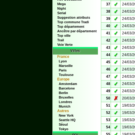
✓
Mega
37
24/03/
Night
✓
38
24/03/
Serial
Suggestion attributs
✓
39
24/03/
Top commune Tradi
✓
40
24/03/
Top département
Ancêtre par département
✓
41
24/03/
Top ville
✓
Trail
42
24/03/
Voie Verte
✓
43
24/03/
Villes
✓
44
24/03/
France
Lyon
✓
45
24/03/
Marseille
✓
46
24/03/
Paris
Toulouse
✓
47
24/03/
Europe
✓
48
24/03/
Amsterdam
Barcelone
✓
49
24/03/
Berlin
Bruxelles
✗
50
20/03/
Londres
✓
51
19/03/
Munich
Autres
✓
52
19/03/
New York
✓
53
19/03/
Seattle HQ
Séoul
✓
54
19/03/
Tokyo
✓
55
19/03/