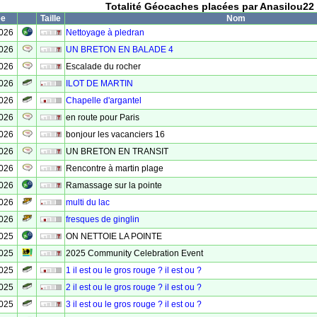
Totalité Géocaches placées par Anasilou22
ée
Taille
Nom
2026
Nettoyage à pledran
2026
UN BRETON EN BALADE 4
2026
Escalade du rocher
2026
ILOT DE MARTIN
2026
Chapelle d'argantel
2026
en route pour Paris
2026
bonjour les vacanciers 16
2026
UN BRETON EN TRANSIT
2026
Rencontre à martin plage
2026
Ramassage sur la pointe
2026
multi du lac
2026
fresques de ginglin
2025
ON NETTOIE LA POINTE
2025
2025 Community Celebration Event
2025
1 il est ou le gros rouge ? il est ou ?
2025
2 il est ou le gros rouge ? il est ou ?
2025
3 il est ou le gros rouge ? il est ou ?