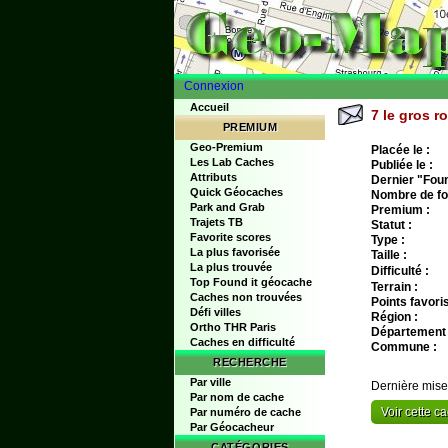
Connexion
Accueil
7 le gros ro
PREMIUM
Geo-Premium
Placée le :
Les Lab Caches
Publiée le :
Attributs
Dernier "Found
Quick Géocaches
Nombre de fo
Park and Grab
Premium :
Trajets TB
Statut :
Favorite scores
Type :
La plus favorisée
Taille :
La plus trouvée
Difficulté :
Top Found it géocache
Terrain :
Caches non trouvées
Points favoris
Défi villes
Région :
Ortho THR Paris
Département 
Caches en difficulté
Commune :
RECHERCHE
Par ville
Dernière mise
Par nom de cache
Voir cette 
Par numéro de cache
Par Géocacheur
CATÉGORIES