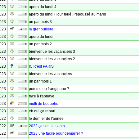
2023
apero du lundi 4
2023
apero du lundi ( jour férié ) repoussé au mardi
2023
un par mois 3
2023
la grenouillére
2023
apero du lundi
2023
un par mois 2
2023
bienvenue les vacanciers 3
2023
bienvenue les vacançiers 2
2023
ICI c'est PARIS
2023
bienvenue les vacanciers
2023
un par mois 1
2023
pomme ou frangipane ?
2023
face à l'abbaye
2023
multi de boqueho
2023
eh oui ça repart
2022
le dernier de l'année
2022
2022 ça sent le sapin
2022
2023 une facile pour démarrer ?