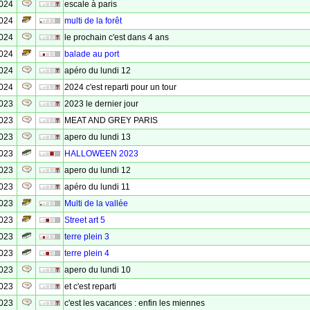
2024
escale à paris
2024
multi de la forêt
2024
le prochain c'est dans 4 ans
2024
balade au port
2024
apéro du lundi 12
2024
2024 c'est reparti pour un tour
2023
2023 le dernier jour
2023
MEAT AND GREY PARIS
2023
apero du lundi 13
2023
HALLOWEEN 2023
2023
apero du lundi 12
2023
apéro du lundi 11
2023
Multi de la vallée
2023
Street art 5
2023
terre plein 3
2023
terre plein 4
2023
apero du lundi 10
2023
et c'est reparti
2023
c'est les vacances : enfin les miennes