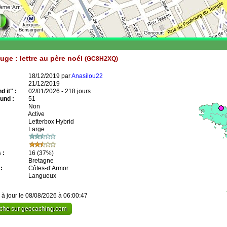
uge : lettre au père noél
(GC8H2XQ)
18/12/2019 par
Anasilou22
21/12/2019
 it" :
02/01/2026 - 218 jours
und :
51
Non
Active
Letterbox Hybrid
Large
 :
16
(37%)
Bretagne
:
Côtes-d’Armor
Langueux
 à jour le 08/08/2026 à 06:00:47
cache sur geocaching.com