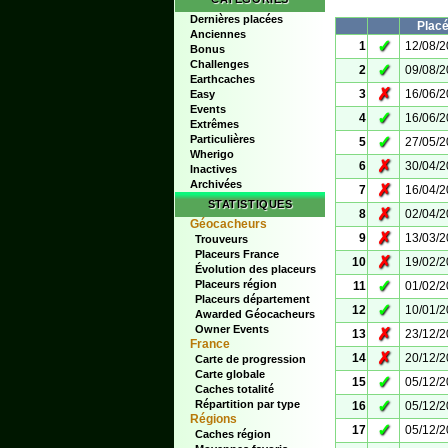
Dernières placées
Plac
Anciennes
✓
1
12/08/
Bonus
Challenges
✓
2
09/08/
Earthcaches
✗
3
16/06/
Easy
Events
✓
4
16/06/
Extrêmes
Particulières
✓
5
27/05/
Wherigo
✗
6
30/04/
Inactives
Archivées
✗
7
16/04/
STATISTIQUES
✗
8
02/04/
Géocacheurs
✗
9
13/03/
Trouveurs
Placeurs France
✗
10
19/02/
Évolution des placeurs
✓
Placeurs région
11
01/02/
Placeurs département
✓
12
10/01/
Awarded Géocacheurs
Owner Events
✗
13
23/12/
France
✗
14
20/12/
Carte de progression
Carte globale
✓
15
05/12/
Caches totalité
✓
Répartition par type
16
05/12/
Régions
✓
17
05/12/
Caches région