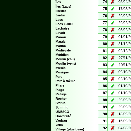
✗
74
05/04/
Îles
Îles (Lacs)
✓
75
17/03/
Illustre
✗
Jardin
76
29/02/
Lacs
✓
77
29/02/
Lacs +2000
Lachaise
✗
78
05/02/
Lavoir
✗
79
01/01/
Manoir
Marais
✗
80
31/12/
Marina
✗
Médiévale
81
02/12/
Méridien
✗
82
27/11/
Moulin (eau)
Moulin (vent)
✓
83
10/11/
Musée
✗
84
09/10/
Musique
Parc
✗
85
02/10/
Parc à thème
✓
Phare
86
01/10/
Plage
✓
87
01/10/
Refuge
Rocher
✓
88
29/09/
Statue
✓
89
29/09/
Summit
UNESCO
✗
90
18/09/
Université
✗
Vauban
91
16/09/
Velib
✗
92
04/08/
Village (plus beau)