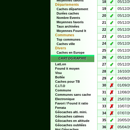
Moyennes favoris
✓
18
05/12/
Départements
✓
19
05/12/
Caches département
Durées caches
✓
20
05/12/
Nombre Events
✓
Moyennes favoris
21
05/12/
Taux archivées
✓
22
05/12/
Moyennes Found It
Communes
✓
23
05/12/
Top communes
✓
24
05/12/
Caches ville
Divers
✓
25
05/12/
Caches en Europe
✓
26
05/12/
CARTOGRAPHIE
✓
LatLon
27
05/12/
Found it moyen
✓
28
16/10/
Visu
Bollée
✓
29
04/09/
Caches pour TB
✗
30
01/09/
C.I.T.O
Commune
✗
31
12/08/
Communes sans cache
✗
Electronique
32
25/07/
Favori / Found it ratio
✗
33
10/07/
Ferrata
Géocaches alti. mini.
✗
34
07/07/
Géocaches calmes
✓
35
20/05/
Géocaches en altitude
Géocaches oubliées
✗
36
05/04/
Hot Géocaches