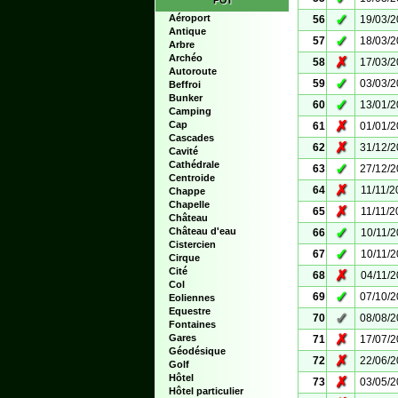
POI
✓
Aéroport
56
19/03/
Antique
✓
57
18/03/
Arbre
Archéo
✗
58
17/03/
Autoroute
✓
59
03/03/
Beffroi
Bunker
✓
60
13/01/
Camping
✗
Cap
61
01/01/
Cascades
✗
62
31/12/
Cavité
Cathédrale
✓
63
27/12/
Centroide
✗
64
11/11/2
Chappe
Chapelle
✗
65
11/11/2
Château
✓
Château d'eau
66
10/11/
Cistercien
✓
67
10/11/
Cirque
Cité
✗
68
04/11/
Col
✓
69
07/10/
Eoliennes
Equestre
✓
70
08/08/
Fontaines
✗
Gares
71
17/07/
Géodésique
✗
72
22/06/
Golf
Hôtel
✗
73
03/05/
Hôtel particulier