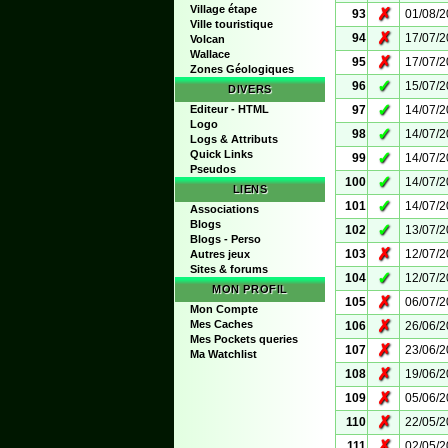
Village étape
✗
93
01/08/
Ville touristique
✗
94
17/07/
Volcan
Wallace
✗
95
17/07/
Zones Géologiques
✓
96
15/07/
DIVERS
✓
Editeur - HTML
97
14/07/
Logo
✓
98
14/07/
Logs & Attributs
Quick Links
✓
99
14/07/
Pseudos
✓
100
14/07/
LIENS
✓
101
14/07/
Associations
Blogs
✓
102
13/07/
Blogs - Perso
✗
103
12/07/
Autres jeux
Sites & forums
✓
104
12/07/
MON PROFIL
✗
105
06/07/
Mon Compte
✗
Mes Caches
106
26/06/
Mes Pockets queries
✗
107
23/06/
Ma Watchlist
✗
108
19/06/
✗
109
05/06/
✗
110
22/05/
✗
111
02/05/