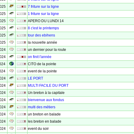
2025
7 friture sur la ligne
2025
1 friture sur la ligne
2025
APERO DU LUNDI 14
2025
8 c'est le printemps
2025
tour des ebihens
2025
la nouvelle année
2024
un dernier pour la route
2024
on finit l'année
024
CITO de la pointe
024
event de la pointe
2024
LE PORT
2024
MULTI FACILE DU PORT
2024
Un breton à la capitale
2024
bienvenue aux fondus
2024
multi des métiers
2024
un breton en balade
2024
les breton en balade
2024
event du soir