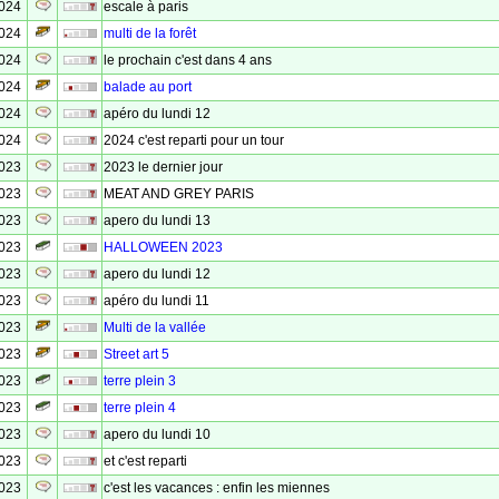
2024
escale à paris
2024
multi de la forêt
2024
le prochain c'est dans 4 ans
2024
balade au port
2024
apéro du lundi 12
2024
2024 c'est reparti pour un tour
2023
2023 le dernier jour
2023
MEAT AND GREY PARIS
2023
apero du lundi 13
2023
HALLOWEEN 2023
2023
apero du lundi 12
2023
apéro du lundi 11
2023
Multi de la vallée
2023
Street art 5
2023
terre plein 3
2023
terre plein 4
2023
apero du lundi 10
2023
et c'est reparti
2023
c'est les vacances : enfin les miennes