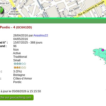
Pordic - 4
(GC6H1DD)
28/04/2016 par
Anasilou22
04/05/2016
 it" :
15/07/2025 - 388 jours
und :
96
Non
Active
Traditional
Small
 :
3
(5%)
Bretagne
:
Côtes-d’Armor
Pordic
 à jour le 05/08/2026 à 15:15:50
cache sur geocaching.com