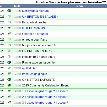
Totalité Géocaches placées par Anasilou22
ée
Taille
Nom
2026
Nettoyage à pledran
2026
UN BRETON EN BALADE 4
2026
Escalade du rocher
2026
ILOT DE MARTIN
2026
Chapelle d'argantel
2026
en route pour Paris
2026
bonjour les vacanciers 16
2026
UN BRETON EN TRANSIT
2026
Rencontre à martin plage
2026
Ramassage sur la pointe
2026
multi du lac
2026
fresques de ginglin
2025
ON NETTOIE LA POINTE
2025
2025 Community Celebration Event
2025
1 il est ou le gros rouge ? il est ou ?
2025
2 il est ou le gros rouge ? il est ou ?
2025
3 il est ou le gros rouge ? il est ou ?