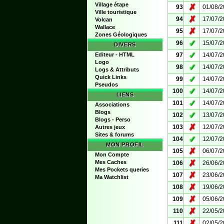
Village étape
✗
93
01/08/
Ville touristique
✗
94
17/07/
Volcan
Wallace
✗
95
17/07/
Zones Géologiques
✓
96
15/07/
DIVERS
✓
Editeur - HTML
97
14/07/
Logo
✓
98
14/07/
Logs & Attributs
Quick Links
✓
99
14/07/
Pseudos
✓
100
14/07/
LIENS
✓
101
14/07/
Associations
Blogs
✓
102
13/07/
Blogs - Perso
✗
103
12/07/
Autres jeux
Sites & forums
✓
104
12/07/
MON PROFIL
✗
105
06/07/
Mon Compte
✗
Mes Caches
106
26/06/
Mes Pockets queries
✗
107
23/06/
Ma Watchlist
✗
108
19/06/
✗
109
05/06/
✗
110
22/05/
✗
111
02/05/