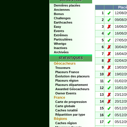
Dernières placées
Plac
Anciennes
✓
1
12/08/
Bonus
Challenges
✓
2
09/08/
Earthcaches
✗
3
16/06/
Easy
Events
✓
4
16/06/
Extrêmes
Particulières
✓
5
27/05/
Wherigo
✗
6
30/04/
Inactives
Archivées
✗
7
16/04/
STATISTIQUES
✗
8
02/04/
Géocacheurs
✗
9
13/03/
Trouveurs
Placeurs France
✗
10
19/02/
Évolution des placeurs
✓
Placeurs région
11
01/02/
Placeurs département
✓
12
10/01/
Awarded Géocacheurs
Owner Events
✗
13
23/12/
France
✗
14
20/12/
Carte de progression
Carte globale
✓
15
05/12/
Caches totalité
✓
Répartition par type
16
05/12/
Régions
✓
17
05/12/
Caches région