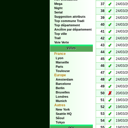
✓
Mega
37
24/03/
Night
✓
38
24/03/
Serial
Suggestion attributs
✓
39
24/03/
Top commune Tradi
✓
40
24/03/
Top département
Ancêtre par département
✓
41
24/03/
Top ville
✓
Trail
42
24/03/
Voie Verte
✓
43
24/03/
Villes
✓
44
24/03/
France
Lyon
✓
45
24/03/
Marseille
✓
46
24/03/
Paris
Toulouse
✓
47
24/03/
Europe
✓
48
24/03/
Amsterdam
Barcelone
✓
49
24/03/
Berlin
Bruxelles
✗
50
20/03/
Londres
✓
51
19/03/
Munich
Autres
✓
52
19/03/
New York
✓
53
19/03/
Seattle HQ
Séoul
✓
54
19/03/
Tokyo
✓
55
19/03/