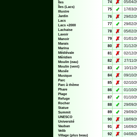
✗
74
05/04/
Îles
Îles (Lacs)
✓
75
17/03/
Illustre
✗
Jardin
76
29/02/
Lacs
✓
77
29/02/
Lacs +2000
Lachaise
✗
78
05/02/
Lavoir
✗
79
01/01/
Manoir
Marais
✗
80
31/12/
Marina
✗
Médiévale
81
02/12/
Méridien
✗
82
27/11/
Moulin (eau)
Moulin (vent)
✓
83
10/11/
Musée
✗
84
09/10/
Musique
Parc
✗
85
02/10/
Parc à thème
✓
Phare
86
01/10/
Plage
✓
87
01/10/
Refuge
Rocher
✓
88
29/09/
Statue
✓
89
29/09/
Summit
UNESCO
✗
90
18/09/
Université
✗
Vauban
91
16/09/
Velib
✗
92
04/08/
Village (plus beau)