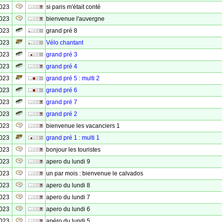
2023
si paris m'était conté
2023
bienvenue l'auvergne
2023
grand pré 8
2023
Vélo chantant
2023
grand pré 3
2023
grand pré 4
2023
grand pré 5 : multi 2
2023
grand pré 6
2023
grand pré 7
2023
grand pré 2
2023
bienvenue les vacanciers 1
2023
grand pré 1 : multi 1
2023
bonjour les touristes
2023
apero du lundi 9
2023
un par mois : bienvenue le calvados
2023
apero du lundi 8
2023
apero du lundi 7
2023
apero du lundi 6
2023
apéro du lundi 5