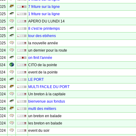
2025
7 friture sur la ligne
2025
1 friture sur la ligne
2025
APERO DU LUNDI 14
2025
8 c'est le printemps
2025
tour des ebihens
2025
la nouvelle année
2024
un dernier pour la route
2024
on finit l'année
024
CITO de la pointe
024
event de la pointe
2024
LE PORT
2024
MULTI FACILE DU PORT
2024
Un breton à la capitale
2024
bienvenue aux fondus
2024
multi des métiers
2024
un breton en balade
2024
les breton en balade
2024
event du soir