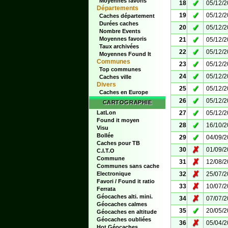
Moyennes favoris
✓
18
05/12/
Départements
✓
19
05/12/
Caches département
Durées caches
✓
20
05/12/
Nombre Events
✓
Moyennes favoris
21
05/12/
Taux archivées
✓
22
05/12/
Moyennes Found It
Communes
✓
23
05/12/
Top communes
✓
24
05/12/
Caches ville
Divers
✓
25
05/12/
Caches en Europe
✓
26
05/12/
CARTOGRAPHIE
✓
LatLon
27
05/12/
Found it moyen
✓
28
16/10/
Visu
Bollée
✓
29
04/09/
Caches pour TB
✗
30
01/09/
C.I.T.O
Commune
✗
31
12/08/
Communes sans cache
✗
Electronique
32
25/07/
Favori / Found it ratio
✗
33
10/07/
Ferrata
Géocaches alti. mini.
✗
34
07/07/
Géocaches calmes
✓
35
20/05/
Géocaches en altitude
Géocaches oubliées
✗
36
05/04/
Hot Géocaches