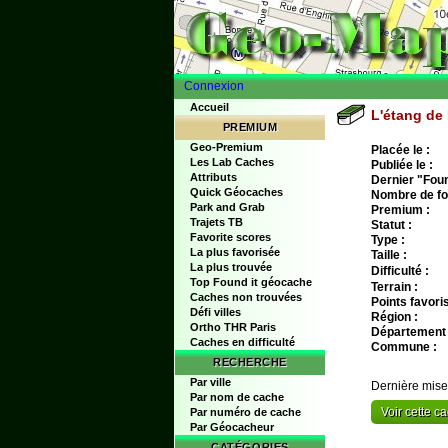
Connexion
Accueil
L'étang de 
PREMIUM
Geo-Premium
Placée le :
Les Lab Caches
Publiée le :
Attributs
Dernier "Found
Quick Géocaches
Nombre de fo
Park and Grab
Premium :
Trajets TB
Statut :
Favorite scores
Type :
La plus favorisée
Taille :
La plus trouvée
Difficulté :
Top Found it géocache
Terrain :
Caches non trouvées
Points favoris
Défi villes
Région :
Ortho THR Paris
Département 
Caches en difficulté
Commune :
RECHERCHE
Par ville
Dernière mise
Par nom de cache
Voir cette 
Par numéro de cache
Par Géocacheur
CATÉGORIES