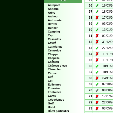
POI
✓
Aéroport
56
19/03/
Antique
✓
57
18/03/
Arbre
Archéo
✗
58
17/03/
Autoroute
✓
59
03/03/
Beffroi
Bunker
✓
60
13/01/
Camping
✗
Cap
61
01/01/
Cascades
✗
62
31/12/
Cavité
Cathédrale
✓
63
27/12/
Centroide
✗
64
11/11/2
Chappe
Chapelle
✗
65
11/11/2
Château
✓
Château d'eau
66
10/11/
Cistercien
✓
67
10/11/
Cirque
Cité
✗
68
04/11/
Col
✓
69
07/10/
Eoliennes
Equestre
✓
70
08/08/
Fontaines
✗
Gares
71
17/07/
Géodésique
✗
72
22/06/
Golf
Hôtel
✗
73
03/05/
Hôtel particulier