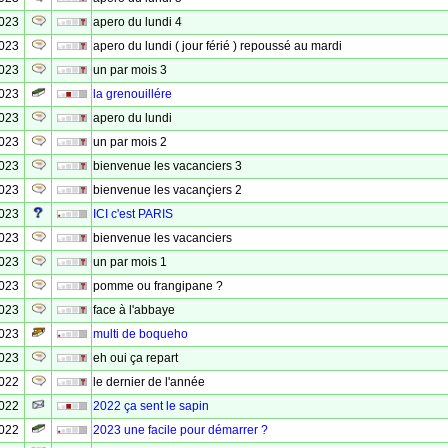
2023
apero du lundi 4
2023
apero du lundi ( jour férié ) repoussé au mardi
2023
un par mois 3
2023
la grenouillére
2023
apero du lundi
2023
un par mois 2
2023
bienvenue les vacanciers 3
2023
bienvenue les vacançiers 2
2023
ICI c'est PARIS
2023
bienvenue les vacanciers
2023
un par mois 1
2023
pomme ou frangipane ?
2023
face à l'abbaye
2023
multi de boqueho
2023
eh oui ça repart
2022
le dernier de l'année
2022
2022 ça sent le sapin
2022
2023 une facile pour démarrer ?