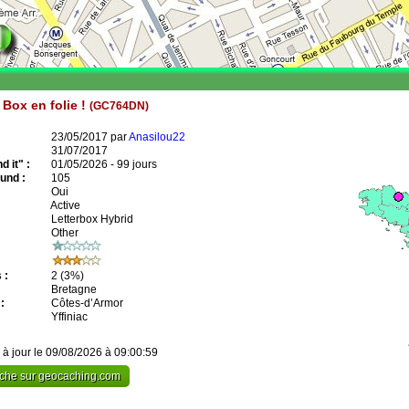
 Box en folie !
(GC764DN)
23/05/2017 par
Anasilou22
31/07/2017
 it" :
01/05/2026 - 99 jours
und :
105
Oui
Active
Letterbox Hybrid
Other
 :
2
(3%)
Bretagne
:
Côtes-d’Armor
Yffiniac
 à jour le 09/08/2026 à 09:00:59
cache sur geocaching.com