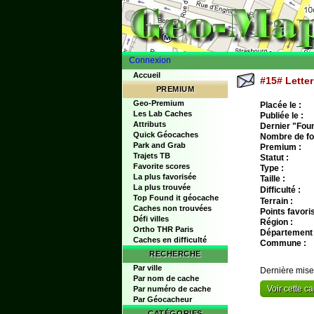
Connexion
Accueil
#15# Letter
PREMIUM
Geo-Premium
Placée le :
Les Lab Caches
Publiée le :
Attributs
Dernier "Found
Quick Géocaches
Nombre de fo
Park and Grab
Premium :
Trajets TB
Statut :
Favorite scores
Type :
La plus favorisée
Taille :
La plus trouvée
Difficulté :
Top Found it géocache
Terrain :
Caches non trouvées
Points favoris
Défi villes
Région :
Ortho THR Paris
Département 
Caches en difficulté
Commune :
RECHERCHE
Par ville
Dernière mise
Par nom de cache
Voir cette 
Par numéro de cache
Par Géocacheur
CATÉGORIES