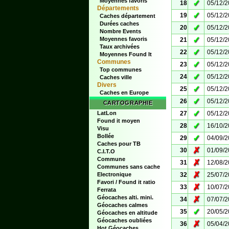
Moyennes favoris
✓
18
05/12/
Départements
✓
19
05/12/
Caches département
Durées caches
✓
20
05/12/
Nombre Events
✓
Moyennes favoris
21
05/12/
Taux archivées
✓
22
05/12/
Moyennes Found It
Communes
✓
23
05/12/
Top communes
✓
24
05/12/
Caches ville
Divers
✓
25
05/12/
Caches en Europe
✓
26
05/12/
CARTOGRAPHIE
✓
LatLon
27
05/12/
Found it moyen
✓
28
16/10/
Visu
Bollée
✓
29
04/09/
Caches pour TB
✗
30
01/09/
C.I.T.O
Commune
✗
31
12/08/
Communes sans cache
✗
Electronique
32
25/07/
Favori / Found it ratio
✗
33
10/07/
Ferrata
Géocaches alti. mini.
✗
34
07/07/
Géocaches calmes
✓
35
20/05/
Géocaches en altitude
Géocaches oubliées
✗
36
05/04/
Hot Géocaches