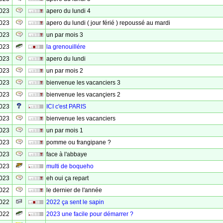
2023
apero du lundi 4
2023
apero du lundi ( jour férié ) repoussé au mardi
2023
un par mois 3
2023
la grenouillére
2023
apero du lundi
2023
un par mois 2
2023
bienvenue les vacanciers 3
2023
bienvenue les vacançiers 2
2023
ICI c'est PARIS
2023
bienvenue les vacanciers
2023
un par mois 1
2023
pomme ou frangipane ?
2023
face à l'abbaye
2023
multi de boqueho
2023
eh oui ça repart
2022
le dernier de l'année
2022
2022 ça sent le sapin
2022
2023 une facile pour démarrer ?