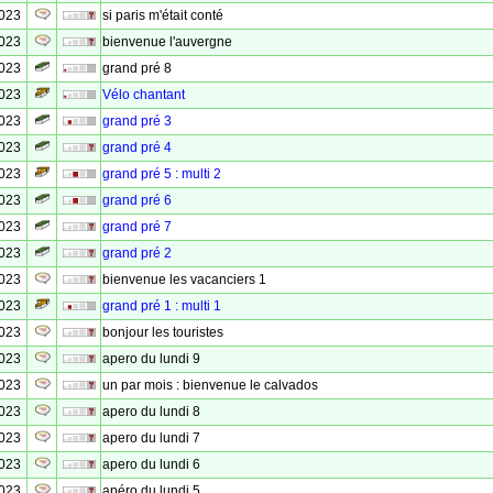
2023
si paris m'était conté
2023
bienvenue l'auvergne
2023
grand pré 8
2023
Vélo chantant
2023
grand pré 3
2023
grand pré 4
2023
grand pré 5 : multi 2
2023
grand pré 6
2023
grand pré 7
2023
grand pré 2
2023
bienvenue les vacanciers 1
2023
grand pré 1 : multi 1
2023
bonjour les touristes
2023
apero du lundi 9
2023
un par mois : bienvenue le calvados
2023
apero du lundi 8
2023
apero du lundi 7
2023
apero du lundi 6
2023
apéro du lundi 5