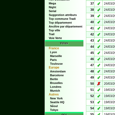
✓
Mega
37
24/03/
Night
✓
38
24/03/
Serial
Suggestion attributs
✓
39
24/03/
Top commune Tradi
✓
40
24/03/
Top département
Ancêtre par département
✓
41
24/03/
Top ville
✓
Trail
42
24/03/
Voie Verte
✓
43
24/03/
Villes
✓
44
24/03/
France
Lyon
✓
45
24/03/
Marseille
✓
46
24/03/
Paris
Toulouse
✓
47
24/03/
Europe
✓
48
24/03/
Amsterdam
Barcelone
✓
49
24/03/
Berlin
Bruxelles
✗
50
20/03/
Londres
✓
51
19/03/
Munich
Autres
✓
52
19/03/
New York
✓
53
19/03/
Seattle HQ
Séoul
✓
54
19/03/
Tokyo
✓
55
19/03/