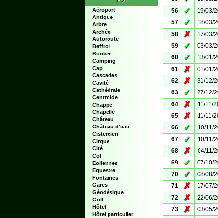
POI
✓
Aéroport
56
19/03/
Antique
✓
57
18/03/
Arbre
Archéo
✗
58
17/03/
Autoroute
✓
59
03/03/
Beffroi
Bunker
✓
60
13/01/
Camping
✗
Cap
61
01/01/
Cascades
✗
62
31/12/
Cavité
Cathédrale
✓
63
27/12/
Centroide
✗
64
11/11/2
Chappe
Chapelle
✗
65
11/11/2
Château
✓
Château d'eau
66
10/11/
Cistercien
✓
67
10/11/
Cirque
Cité
✗
68
04/11/
Col
✓
69
07/10/
Eoliennes
Equestre
✓
70
08/08/
Fontaines
✗
Gares
71
17/07/
Géodésique
✗
72
22/06/
Golf
Hôtel
✗
73
03/05/
Hôtel particulier