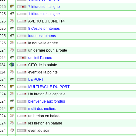
2025
7 friture sur la ligne
2025
1 friture sur la ligne
2025
APERO DU LUNDI 14
2025
8 c'est le printemps
2025
tour des ebihens
2025
la nouvelle année
2024
un dernier pour la route
2024
on finit l'année
024
CITO de la pointe
024
event de la pointe
2024
LE PORT
2024
MULTI FACILE DU PORT
2024
Un breton à la capitale
2024
bienvenue aux fondus
2024
multi des métiers
2024
un breton en balade
2024
les breton en balade
2024
event du soir