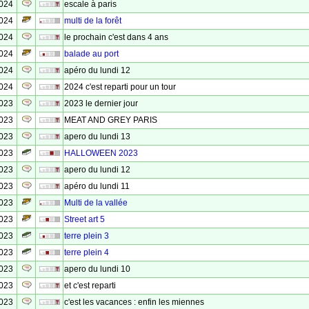
2024
escale à paris
2024
multi de la forêt
2024
le prochain c'est dans 4 ans
2024
balade au port
2024
apéro du lundi 12
2024
2024 c'est reparti pour un tour
2023
2023 le dernier jour
2023
MEAT AND GREY PARIS
2023
apero du lundi 13
2023
HALLOWEEN 2023
2023
apero du lundi 12
2023
apéro du lundi 11
2023
Multi de la vallée
2023
Street art 5
2023
terre plein 3
2023
terre plein 4
2023
apero du lundi 10
2023
et c'est reparti
2023
c'est les vacances : enfin les miennes