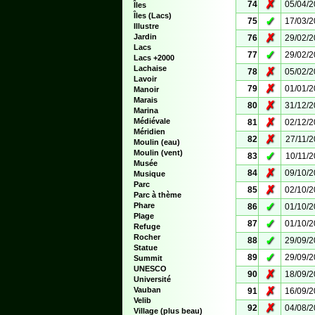
✗
74
05/04/
Îles
Îles (Lacs)
✓
75
17/03/
Illustre
✗
Jardin
76
29/02/
Lacs
✓
77
29/02/
Lacs +2000
Lachaise
✗
78
05/02/
Lavoir
✗
79
01/01/
Manoir
Marais
✗
80
31/12/
Marina
✗
Médiévale
81
02/12/
Méridien
✗
82
27/11/
Moulin (eau)
Moulin (vent)
✓
83
10/11/
Musée
✗
84
09/10/
Musique
Parc
✗
85
02/10/
Parc à thème
✓
Phare
86
01/10/
Plage
✓
87
01/10/
Refuge
Rocher
✓
88
29/09/
Statue
✓
89
29/09/
Summit
UNESCO
✗
90
18/09/
Université
✗
Vauban
91
16/09/
Velib
✗
92
04/08/
Village (plus beau)