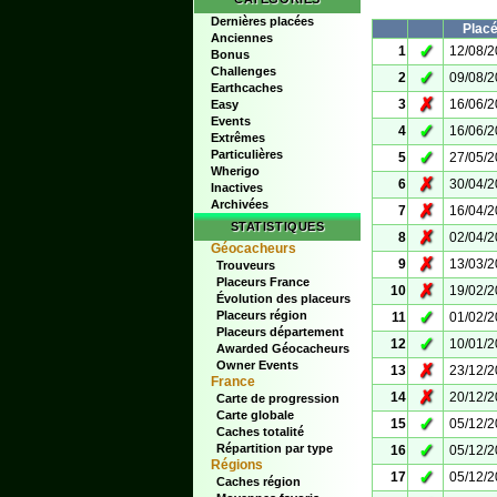
Dernières placées
Plac
Anciennes
✓
1
12/08/
Bonus
Challenges
✓
2
09/08/
Earthcaches
✗
3
16/06/
Easy
Events
✓
4
16/06/
Extrêmes
Particulières
✓
5
27/05/
Wherigo
✗
6
30/04/
Inactives
Archivées
✗
7
16/04/
STATISTIQUES
✗
8
02/04/
Géocacheurs
✗
9
13/03/
Trouveurs
Placeurs France
✗
10
19/02/
Évolution des placeurs
✓
Placeurs région
11
01/02/
Placeurs département
✓
12
10/01/
Awarded Géocacheurs
Owner Events
✗
13
23/12/
France
✗
14
20/12/
Carte de progression
Carte globale
✓
15
05/12/
Caches totalité
✓
Répartition par type
16
05/12/
Régions
✓
17
05/12/
Caches région