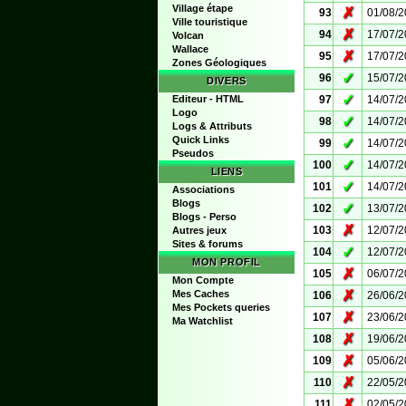
Village étape
✗
93
01/08/
Ville touristique
✗
94
17/07/
Volcan
Wallace
✗
95
17/07/
Zones Géologiques
✓
96
15/07/
DIVERS
✓
Editeur - HTML
97
14/07/
Logo
✓
98
14/07/
Logs & Attributs
Quick Links
✓
99
14/07/
Pseudos
✓
100
14/07/
LIENS
✓
101
14/07/
Associations
Blogs
✓
102
13/07/
Blogs - Perso
✗
103
12/07/
Autres jeux
Sites & forums
✓
104
12/07/
MON PROFIL
✗
105
06/07/
Mon Compte
✗
Mes Caches
106
26/06/
Mes Pockets queries
✗
107
23/06/
Ma Watchlist
✗
108
19/06/
✗
109
05/06/
✗
110
22/05/
✗
111
02/05/