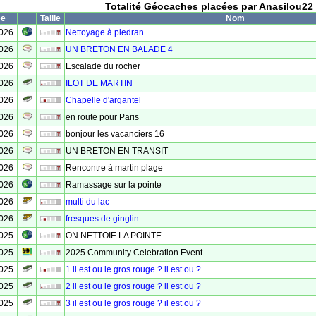
Totalité Géocaches placées par Anasilou22
ée
Taille
Nom
2026
Nettoyage à pledran
2026
UN BRETON EN BALADE 4
2026
Escalade du rocher
2026
ILOT DE MARTIN
2026
Chapelle d'argantel
2026
en route pour Paris
2026
bonjour les vacanciers 16
2026
UN BRETON EN TRANSIT
2026
Rencontre à martin plage
2026
Ramassage sur la pointe
2026
multi du lac
2026
fresques de ginglin
2025
ON NETTOIE LA POINTE
2025
2025 Community Celebration Event
2025
1 il est ou le gros rouge ? il est ou ?
2025
2 il est ou le gros rouge ? il est ou ?
2025
3 il est ou le gros rouge ? il est ou ?