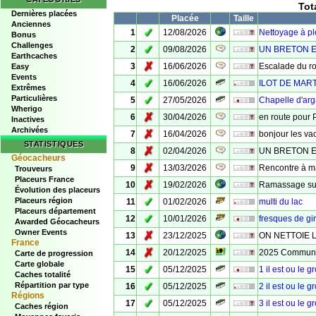
Tot
Dernières placées
Placée
Taille
Anciennes
✓
1
12/08/2026
Nettoyage à p
Bonus
Challenges
✓
2
09/08/2026
UN BRETON E
Earthcaches
✗
3
16/06/2026
Escalade du r
Easy
Events
✓
4
16/06/2026
ILOT DE MAR
Extrêmes
Particulières
✓
5
27/05/2026
Chapelle d'arg
Wherigo
✗
6
30/04/2026
en route pour 
Inactives
Archivées
✗
7
16/04/2026
bonjour les va
STATISTIQUES
✗
8
02/04/2026
UN BRETON E
Géocacheurs
✗
9
13/03/2026
Rencontre à ma
Trouveurs
Placeurs France
✗
10
19/02/2026
Ramassage sur
Évolution des placeurs
✓
Placeurs région
11
01/02/2026
multi du lac
Placeurs département
✓
12
10/01/2026
fresques de gi
Awarded Géocacheurs
Owner Events
✗
13
23/12/2025
ON NETTOIE 
France
✗
14
20/12/2025
2025 Communit
Carte de progression
Carte globale
✓
15
05/12/2025
1 il est ou le g
Caches totalité
✓
Répartition par type
16
05/12/2025
2 il est ou le g
Régions
✓
17
05/12/2025
3 il est ou le g
Caches région