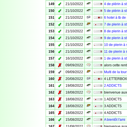
✓
149
21/10/2022
4 de plérin à st
✓
150
21/10/2022
5 de plérin à st
✓
151
21/10/2022
6 hotel à tb de 
✓
152
21/10/2022
7 de plerin à st
✓
153
21/10/2022
8 de plerin à st
✓
154
21/10/2022
9 de plerin à st
✓
155
21/10/2022
10 de plerin à s
✓
156
21/10/2022
11 de plerin à s
✓
157
16/10/2022
1 de plerin à st
✗
158
09/09/2022
alors cette ren
✓
159
09/09/2022
Multi de la tour
✗
160
20/08/2022
4 LETTERBOX
✓
161
19/08/2022
2 ADDICTS
✗
162
18/08/2022
bienvenue aux
✗
163
18/08/2022
1 ADDICTS
✗
164
18/08/2022
3 ADDICTS
✗
165
18/08/2022
4 ADDICTS
✓
166
15/08/2022
A bientôt l'ami
✗
167
11/08/2022
bienvenue aux