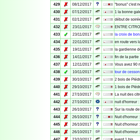
✗
429
08/12/2017
"bonus" c'est n
✗
430
07/12/2017
1 la bonne gal
✗
431
02/12/2017
début de soiré
✗
432
23/11/2017
ENTRE CITRO
✓
433
23/11/2017
la croix de bo
✗
434
22/11/2017
en route vers l
✗
435
19/11/2017
la gardienne 
✗
436
14/11/2017
fin de la partie
✗
437
12/11/2017
Vous avez 90 
✓
438
10/11/2017
tour de cesson
✗
439
30/10/2017
2 bois de Pléd
✗
440
29/10/2017
1 bois de Pléd
✗
441
27/10/2017
La nuit des citr
✗
442
27/10/2017
nuit d'horreur :
✗
443
26/10/2017
Sur la route de
✗
444
26/10/2017
Nuit d'horreur 
✗
445
26/10/2017
Nuit d'horreur :
✗
446
26/10/2017
Nuit d'horreur :
✗
447
23/10/2017
event 1 bis