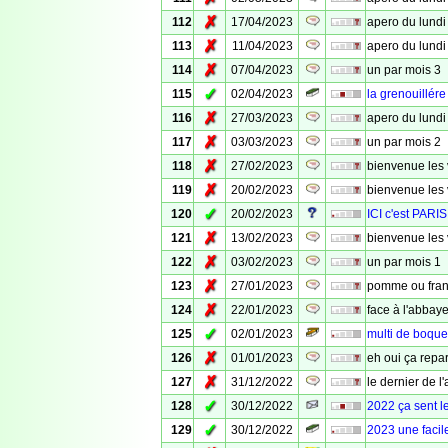
✗
112
17/04/2023
apero du lundi
✗
113
11/04/2023
apero du lundi 
✗
114
07/04/2023
un par mois 3
✓
115
02/04/2023
la grenouillére
✗
116
27/03/2023
apero du lundi
✗
117
03/03/2023
un par mois 2
✗
118
27/02/2023
bienvenue les 
✗
119
20/02/2023
bienvenue les 
✓
120
20/02/2023
ICI c'est PARIS
✗
121
13/02/2023
bienvenue les
✗
122
03/02/2023
un par mois 1
✗
123
27/01/2023
pomme ou fran
✗
124
22/01/2023
face à l'abbay
✓
125
02/01/2023
multi de boqu
✗
126
01/01/2023
eh oui ça repar
✗
127
31/12/2022
le dernier de l
✓
128
30/12/2022
2022 ça sent l
✓
129
30/12/2022
2023 une facil