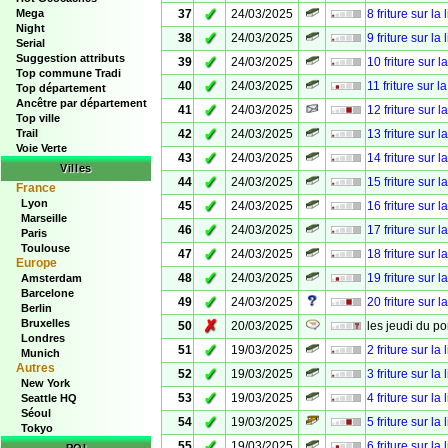
✓
Mega
37
24/03/2025
8 friture sur la 
Night
✓
38
24/03/2025
9 friture sur la 
Serial
Suggestion attributs
✓
39
24/03/2025
10 friture sur l
Top commune Tradi
✓
40
24/03/2025
11 friture sur l
Top département
Ancêtre par département
✓
41
24/03/2025
12 friture sur l
Top ville
✓
Trail
42
24/03/2025
13 friture sur l
Voie Verte
✓
43
24/03/2025
14 friture sur l
Villes
✓
44
24/03/2025
15 friture sur l
France
Lyon
✓
45
24/03/2025
16 friture sur l
Marseille
✓
46
24/03/2025
17 friture sur l
Paris
Toulouse
✓
47
24/03/2025
18 friture sur l
Europe
✓
48
24/03/2025
19 friture sur l
Amsterdam
Barcelone
✓
49
24/03/2025
20 friture sur
Berlin
Bruxelles
✗
50
20/03/2025
les jeudi du po
Londres
✓
51
19/03/2025
2 friture sur la 
Munich
Autres
✓
52
19/03/2025
3 friture sur la 
New York
✓
53
19/03/2025
4 friture sur la 
Seattle HQ
Séoul
✓
54
19/03/2025
5 friture sur la 
Tokyo
✓
55
19/03/2025
6 friture sur la 