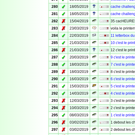
✓
280
18/05/2019
cache challenge
✓
281
18/05/2019
cache challeng
✗
282
15/04/2019
35 cacHEURES
✗
283
23/03/2019
voila le printe
✓
284
22/03/2019
11 letterbox du
✓
285
21/03/2019
10 c'est le prin
✗
286
21/03/2019
12 c'est le p
✓
287
20/03/2019
9 c'est le prin
✓
288
18/03/2019
7 c'est le prin
✗
289
18/03/2019
8 c'est le prin
✓
290
16/03/2019
6 c'est le prin
✓
291
15/03/2019
5 c'est le pri
✓
292
14/03/2019
4 c'est le print
✗
293
12/03/2019
3 c'est le prin
✗
294
10/03/2019
2 c'est le prin
✓
295
08/03/2019
1 c'est le prin
✗
296
03/02/2019
1 debout les ch
✗
297
03/02/2019
2 debout les ch