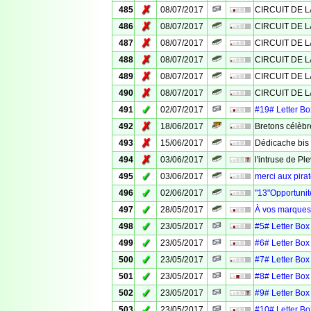
✗
485
08/07/2017
CIRCUIT DE L
✗
486
08/07/2017
CIRCUIT DE L
✗
487
08/07/2017
CIRCUIT DE L
✗
488
08/07/2017
CIRCUIT DE L
✗
489
08/07/2017
CIRCUIT DE L
✗
490
08/07/2017
CIRCUIT DE L
✓
491
02/07/2017
#19# Letter Box
✗
492
18/06/2017
Bretons célèbr
✗
493
15/06/2017
Dédicache bis
✗
494
03/06/2017
l'intruse de Pl
✓
495
03/06/2017
merci aux pira
✓
496
02/06/2017
"13"Opportunit
✓
497
28/05/2017
À vos marques, 
✓
498
23/05/2017
#5# Letter Box 
✓
499
23/05/2017
#6# Letter Box 
✓
500
23/05/2017
#7# Letter Box 
✓
501
23/05/2017
#8# Letter Box 
✓
502
23/05/2017
#9# Letter Box 
✓
503
23/05/2017
#10# Letter Box