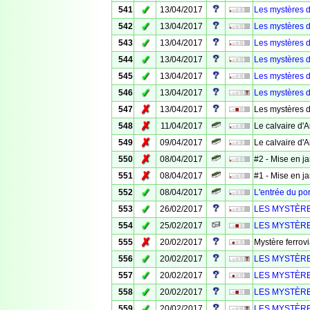
✓
541
13/04/2017
Les mystères 
✓
542
13/04/2017
Les mystères 
✓
543
13/04/2017
Les mystères 
✓
544
13/04/2017
Les mystères 
✓
545
13/04/2017
Les mystères 
✓
546
13/04/2017
Les mystères 
✗
547
13/04/2017
Les mystères 
✗
548
11/04/2017
Le calvaire d'
✗
549
09/04/2017
Le calvaire d'
✗
550
08/04/2017
#2 - Mise en j
✗
551
08/04/2017
#1 - Mise en j
✓
552
08/04/2017
L'entrée du por
✓
553
26/02/2017
LES MYSTÈRE
✓
554
25/02/2017
LES MYSTÈRE
✗
555
20/02/2017
Mystère ferrovi
✓
556
20/02/2017
LES MYSTÈRE
✓
557
20/02/2017
LES MYSTÈRE
✓
558
20/02/2017
LES MYSTÈRE
✓
559
20/02/2017
LES MYSTÈRE