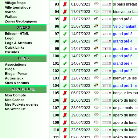
Village étape
✗
93
01/08/2023
si paris m'était
Ville touristique
✗
94
17/07/2023
bienvenue l'a
Volcan
Wallace
✗
95
17/07/2023
grand pré 8
Zones Géologiques
✓
96
15/07/2023
Vélo chantant
DIVERS
✓
Editeur - HTML
97
14/07/2023
grand pré 3
Logo
✓
98
14/07/2023
grand pré 4
Logs & Attributs
Quick Links
✓
99
14/07/2023
grand pré 5 : m
Pseudos
✓
100
14/07/2023
grand pré 6
LIENS
✓
101
14/07/2023
grand pré 7
Associations
Blogs
✓
102
13/07/2023
grand pré 2
Blogs - Perso
✗
103
12/07/2023
bienvenue les 
Autres jeux
Sites & forums
✓
104
12/07/2023
grand pré 1 : m
MON PROFIL
✗
105
06/07/2023
bonjour les tou
Mon Compte
✗
Mes Caches
106
26/06/2023
apero du lundi
Mes Pockets queries
✗
107
23/06/2023
un par mois : 
Ma Watchlist
✗
108
19/06/2023
apero du lundi
✗
109
05/06/2023
apero du lundi
✗
110
22/05/2023
apero du lundi
✗
111
02/05/2023
apéro du lundi