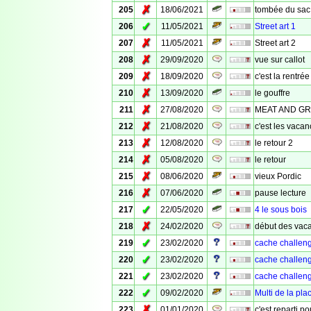
✗
205
18/06/2021
tombée du sac
✓
206
11/05/2021
Street art 1
✗
207
11/05/2021
Street art 2
✗
208
29/09/2020
vue sur callot
✗
209
18/09/2020
c'est la rentrée
✗
210
13/09/2020
le gouffre
✗
211
27/08/2020
MEAT AND G
✗
212
21/08/2020
c'est les vacan
✗
213
12/08/2020
le retour 2
✗
214
05/08/2020
le retour
✗
215
08/06/2020
vieux Pordic
✗
216
07/06/2020
pause lecture
✓
217
22/05/2020
4 le sous bois
✗
218
24/02/2020
début des vac
✓
219
23/02/2020
cache challeng
✓
220
23/02/2020
cache challeng
✓
221
23/02/2020
cache challeng
✓
222
09/02/2020
Multi de la pla
✗
223
01/01/2020
c'est reparti p