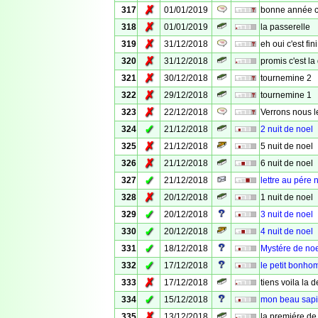
✗
317
01/01/2019
bonne année c'
✗
318
01/01/2019
la passerelle
✗
319
31/12/2018
eh oui c'est fini
✗
320
31/12/2018
promis c'est la
✗
321
30/12/2018
tournemine 2
✗
322
29/12/2018
tournemine 1
✗
323
22/12/2018
Verrons nous 
✓
324
21/12/2018
2 nuit de noel
✗
325
21/12/2018
5 nuit de noel
✗
326
21/12/2018
6 nuit de noel
✓
327
21/12/2018
lettre au pére 
✗
328
20/12/2018
1 nuit de noel
✓
329
20/12/2018
3 nuit de noel
✓
330
20/12/2018
4 nuit de noel
✓
331
18/12/2018
Mystére de no
✓
332
17/12/2018
le petit bonh
✗
333
17/12/2018
tiens voila la
✓
334
15/12/2018
mon beau sap
✗
335
13/12/2018
la premiére de