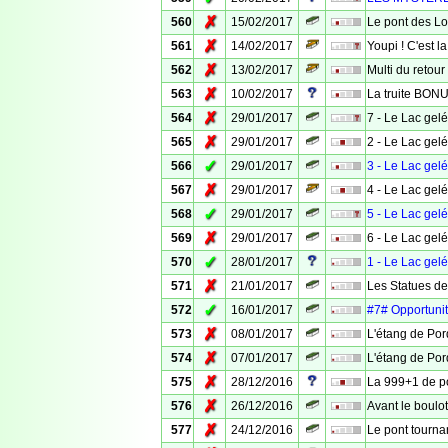
✗
560
15/02/2017
Le pont des L
✗
561
14/02/2017
Youpi ! C'est l
✗
562
13/02/2017
Multi du retour 
✗
563
10/02/2017
La truite BON
✗
564
29/01/2017
7 - Le Lac gelé 
✗
565
29/01/2017
2 - Le Lac gelé :
✓
566
29/01/2017
3 - Le Lac gelé
✗
567
29/01/2017
4 - Le Lac gelé 
✓
568
29/01/2017
5 - Le Lac gelé 
✗
569
29/01/2017
6 - Le Lac gelé 
✓
570
28/01/2017
1 - Le Lac gelé
✗
571
21/01/2017
Les Statues d
✓
572
16/01/2017
#7# Opportunité
✗
573
08/01/2017
L'étang de Por
✗
574
07/01/2017
L'étang de Por
✗
575
28/12/2016
La 999+1 de p
✗
576
26/12/2016
Avant le boulot
✗
577
24/12/2016
Le pont tourna