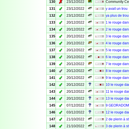
✗
130
23/12/2022
Community Cel
✓
131
23/12/2022
y avait un trou
✓
132
23/12/2022
ya plus de trou
✓
133
20/12/2022
1 le rouge dan
✓
134
20/12/2022
2 le rouge dan
✓
135
20/12/2022
3 le rouge dan
✓
136
20/12/2022
4 le rouge dan
✓
137
20/12/2022
5 le rouge dan
✓
138
20/12/2022
6 le rouge dan
✓
139
20/12/2022
7 le rouge dan
✓
140
20/12/2022
8 le rouge dan
✓
141
20/12/2022
9 le rouge dan
✓
142
20/12/2022
10 le rouge da
✓
143
20/12/2022
11 le rouge da
✓
144
20/12/2022
13 le rouge da
✓
145
07/12/2022
9 GEORADOME
✓
146
03/12/2022
12 le rouge d
✓
147
21/10/2022
2 de plerin à st
✓
148
21/10/2022
3 de plerin à st