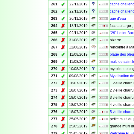
✓
261
22/11/2019
cache challeng
✓
262
22/11/2019
cache challeng
✓
263
20/11/2019
que d'eau
✗
264
13/11/2019
face au large ,
✓
265
02/11/2019
"29" Letter Box
✗
266
31/08/2019
bizarre
✗
267
12/08/2019
rencontre à Ma
✓
268
11/08/2019
plage des bleu
✓
269
11/08/2019
multi de saint l
✗
270
10/08/2019
mystére de bag
✓
271
09/08/2019
Mytalisation de
✗
272
18/07/2019
1 vieille charr
✗
273
18/07/2019
2 vieille charr
✗
274
18/07/2019
3 vieille charr
✗
275
18/07/2019
4 vieille charr
✓
276
18/07/2019
5 vieille charr
✗
277
25/05/2019
petite multi du 
✗
278
25/05/2019
grande multi d
✓
279
25/05/2019
Welcome PLE