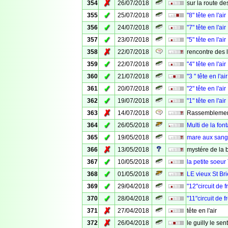
✗
354
26/07/2018
sur la route de
✓
355
25/07/2018
"8" tête en l'air
✓
356
24/07/2018
"7" tête en l'air
✓
357
23/07/2018
"5" tête en l'air
✗
358
22/07/2018
rencontre des 
✓
359
22/07/2018
"4" tête en l'air
✓
360
21/07/2018
"3 " tête en l'air
✓
361
20/07/2018
"2" tête en l'air
✓
362
19/07/2018
"1" tête en l'air
✗
363
14/07/2018
Rassemblemen
✓
364
26/05/2018
Multi de la fon
✓
365
19/05/2018
mare aux sangl
✗
366
13/05/2018
mystére de la 
✓
367
10/05/2018
la petite soeur
✓
368
01/05/2018
LE vieux St Br
✓
369
29/04/2018
"12"circuit de 
✓
370
28/04/2018
"11"circuit de f
✗
371
27/04/2018
tête en l'air
✗
372
26/04/2018
le guilly le sent