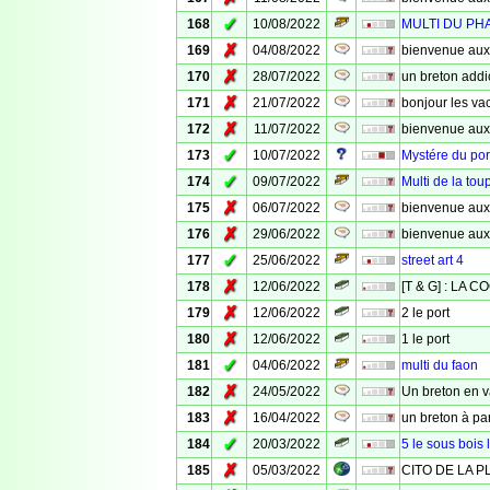
✓
168
10/08/2022
MULTI DU PH
✗
169
04/08/2022
bienvenue aux
✗
170
28/07/2022
un breton addi
✗
171
21/07/2022
bonjour les va
✗
172
11/07/2022
bienvenue aux
✓
173
10/07/2022
Mystére du por
✓
174
09/07/2022
Multi de la tou
✗
175
06/07/2022
bienvenue aux
✗
176
29/06/2022
bienvenue aux
✓
177
25/06/2022
street art 4
✗
178
12/06/2022
[T & G] : LA
✗
179
12/06/2022
2 le port
✗
180
12/06/2022
1 le port
✓
181
04/06/2022
multi du faon
✗
182
24/05/2022
Un breton en v
✗
183
16/04/2022
un breton à pa
✓
184
20/03/2022
5 le sous bois 
✗
185
05/03/2022
CITO DE LA P