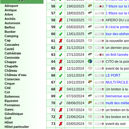
POI
✓
Aéroport
56
19/03/2025
7 friture sur la 
Antique
✓
57
18/03/2025
1 friture sur la 
Arbre
Archéo
✗
58
17/03/2025
APERO DU LU
Autoroute
✓
59
03/03/2025
8 c'est le prin
Beffroi
Bunker
✓
60
13/01/2025
tour des ebihe
Camping
✗
Cap
61
01/01/2025
la nouvelle an
Cascades
✗
62
31/12/2024
un dernier pour
Cavité
Cathédrale
✓
63
27/12/2024
on finit l'année
Centroide
✗
64
11/11/2024
CITO de la poi
Chappe
Chapelle
✗
65
11/11/2024
event de la poi
Château
✓
Château d'eau
66
10/11/2024
LE PORT
Cistercien
✓
67
10/11/2024
MULTI FACIL
Cirque
Cité
✗
68
04/11/2024
Un breton à la 
Col
✓
69
07/10/2024
bienvenue aux
Eoliennes
Equestre
✓
70
08/08/2024
multi des méti
Fontaines
✗
Gares
71
17/07/2024
un breton en 
Géodésique
✗
72
22/06/2024
les breton en 
Golf
Hôtel
✗
73
03/05/2024
event du soir
Hôtel particulier