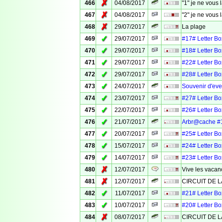
✗
466
04/08/2017
"1" je ne vous
✗
467
04/08/2017
"2" je ne vous
✗
468
29/07/2017
La plage
✓
469
29/07/2017
#17# Letter Box
✓
470
29/07/2017
#18# Letter Box
✓
471
29/07/2017
#22# Letter Box
✓
472
29/07/2017
#28# Letter Box
✓
473
24/07/2017
Souvenir d'eve
✓
474
23/07/2017
#27# Letter Box
✓
475
22/07/2017
#26# Letter Box
✓
476
21/07/2017
Arbr@cache #
✓
477
20/07/2017
#25# Letter Box
✓
478
15/07/2017
#24# Letter Box
✓
479
14/07/2017
#23# Letter Box
✗
480
12/07/2017
Vive les vacan
✗
481
12/07/2017
CIRCUIT DE L
✓
482
11/07/2017
#21# Letter Box
✓
483
10/07/2017
#20# Letter Box
✗
484
08/07/2017
CIRCUIT DE L