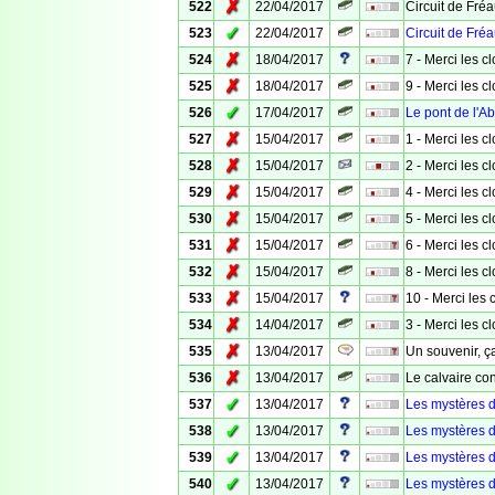
✗
522
22/04/2017
Circuit de Fré
✓
523
22/04/2017
Circuit de Fré
✗
524
18/04/2017
7 - Merci les c
✗
525
18/04/2017
9 - Merci les c
✓
526
17/04/2017
Le pont de l'A
✗
527
15/04/2017
1 - Merci les c
✗
528
15/04/2017
2 - Merci les c
✗
529
15/04/2017
4 - Merci les c
✗
530
15/04/2017
5 - Merci les c
✗
531
15/04/2017
6 - Merci les c
✗
532
15/04/2017
8 - Merci les c
✗
533
15/04/2017
10 - Merci les 
✗
534
14/04/2017
3 - Merci les c
✗
535
13/04/2017
Un souvenir, ça
✗
536
13/04/2017
Le calvaire co
✓
537
13/04/2017
Les mystères 
✓
538
13/04/2017
Les mystères 
✓
539
13/04/2017
Les mystères 
✓
540
13/04/2017
Les mystères 