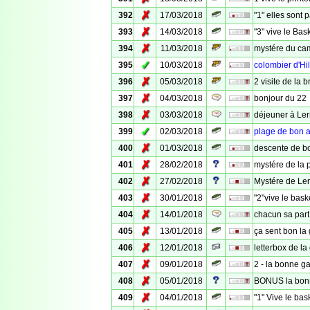
✗
392
17/03/2018
"1" elles sont
✗
393
14/03/2018
"3" vive le Bas
✗
394
11/03/2018
mystére du ca
✓
395
10/03/2018
colombier d'Hil
✗
396
05/03/2018
2 visite de la b
✗
397
04/03/2018
bonjour du 22
✗
398
03/03/2018
déjeuner à Le
✓
399
02/03/2018
plage de bon a
✗
400
01/03/2018
descente de bo
✗
401
28/02/2018
mystére de la 
✗
402
27/02/2018
Mystére de Le
✗
403
30/01/2018
"2"vive le bask
✗
404
14/01/2018
chacun sa part
✗
405
13/01/2018
ça sent bon la 
✗
406
12/01/2018
letterbox de la
✗
407
09/01/2018
2 - la bonne ga
✗
408
05/01/2018
BONUS la bonn
✗
409
04/01/2018
"1" Vive le bas