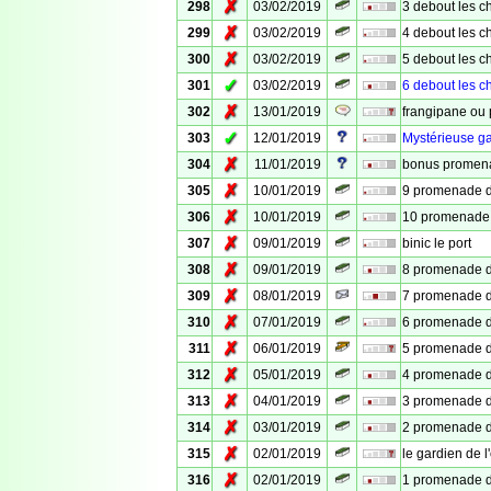
✗
298
03/02/2019
3 debout les ch
✗
299
03/02/2019
4 debout les ch
✗
300
03/02/2019
5 debout les ch
✓
301
03/02/2019
6 debout les ch
✗
302
13/01/2019
frangipane ou
✓
303
12/01/2019
Mystérieuse ga
✗
304
11/01/2019
bonus promena
✗
305
10/01/2019
9 promenade de
✗
306
10/01/2019
10 promenade d
✗
307
09/01/2019
binic le port
✗
308
09/01/2019
8 promenade de
✗
309
08/01/2019
7 promenade de
✗
310
07/01/2019
6 promenade de
✗
311
06/01/2019
5 promenade de
✗
312
05/01/2019
4 promenade de
✗
313
04/01/2019
3 promenade de
✗
314
03/01/2019
2 promenade de
✗
315
02/01/2019
le gardien de l
✗
316
02/01/2019
1 promenade de