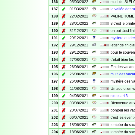
✗
186
05/03/2022
multi de St EL
✓
187
01/03/2022
la vallée des s
✗
188
22/02/2022
PALINDROME ?
✗
189
28/01/2022
8 c'est le prin
✗
190
31/12/2021
eh oui c'est fini
✓
191
29/12/2021
mystere du der
✗
192
29/12/2021
letter de fin d
✗
193
29/12/2021
pour le souven
✗
194
27/08/2021
c'était bien le
✗
195
26/08/2021
Fin des vacan
✓
196
26/08/2021
multi des vaca
✗
197
26/08/2021
mystére des v
✗
198
11/08/2021
Un addict en 
✓
199
04/08/2021
street art 3
✗
200
03/08/2021
Bienvenue aux
✗
201
20/07/2021
bonjour les va
✗
202
06/07/2021
c'est les event
✗
203
18/06/2021
tombée du sac
✗
204
18/06/2021
tombée du sac