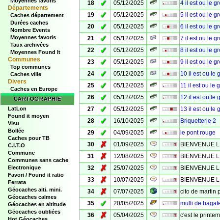
Moyennes favoris
✓
18
05/12/2025
4 il est ou le g
Départements
✓
19
05/12/2025
5 il est ou le g
Caches département
Durées caches
✓
20
05/12/2025
6 il est ou le g
Nombre Events
✓
Moyennes favoris
21
05/12/2025
7 il est ou le g
Taux archivées
✓
22
05/12/2025
8 il est ou le g
Moyennes Found It
Communes
✓
23
05/12/2025
9 il est ou le g
Top communes
✓
24
05/12/2025
10 il est ou le 
Caches ville
Divers
✓
25
05/12/2025
11 il est ou le 
Caches en Europe
✓
26
05/12/2025
12 il est ou le 
CARTOGRAPHIE
✓
LatLon
27
05/12/2025
13 il est ou le 
Found it moyen
✓
28
16/10/2025
Briquetterie 2
Visu
Bollée
✓
29
04/09/2025
le pont rouge
Caches pour TB
✗
30
01/09/2025
BIENVENUE L
C.I.T.O
Commune
✗
31
12/08/2025
BIENVENUE L
Communes sans cache
✗
Electronique
32
25/07/2025
BIENVENUE L
Favori / Found it ratio
✗
33
10/07/2025
BIENVENUE 
Ferrata
Géocaches alti. mini.
✗
34
07/07/2025
cito de martin 
Géocaches calmes
✓
35
20/05/2025
multi de bagate
Géocaches en altitude
Géocaches oubliées
✗
36
05/04/2025
c'est le printe
Hot Géocaches