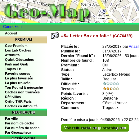
Connexion
Accueil
#8# Letter Box en folie !
(GC7643B)
PREMIUM
Geo-Premium
Placée le :
23/05/2017 par
Anasi
Les Lab Caches
Publiée le :
31/07/2017
Attributs
Dernier "Found it" :
13/06/2026 - 53 jours
Quick Géocaches
Nombre de found :
108
Park and Grab
Premium :
Oui
Trajets TB
Statut :
Active
Favorite scores
Type :
Letterbox Hybrid
La plus favorisée
Taille :
Regular
La plus trouvée
Difficulté :
Top Found it géocache
Terrain :
Caches non trouvées
Points favoris :
3
(4%)
Défi villes
Région :
Bretagne
Ortho THR Paris
Département :
Côtes-d’Armor
Caches en difficulté
Commune :
Trégueux
RECHERCHE
Par ville
Dernière mise à jour le 04/08/2026 à 22:02:24
Par nom de cache
Voir cette cache sur geocaching.com
Par numéro de cache
Par Géocacheur
CATÉGORIES