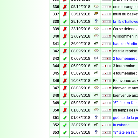
✗
336
05/12/2018
entre orange e
✗
337
08/11/2018
multi du baske
✓
338
29/10/2018
la T5 d'hallow
✗
339
23/10/2018
On se détend c
✗
340
27/09/2018
Willkommen In
✓
341
26/09/2018
haut de Martin
✗
342
08/09/2018
c'est la reprise
✓
343
07/09/2018
2 tournemine : 
✗
344
06/09/2018
3 tournemine
✗
345
05/09/2018
4 tournemine : 
✗
346
10/08/2018
Bienvenue aux
✗
347
08/08/2018
bienvenue aux
✗
348
08/08/2018
bienvenue aux
✓
349
05/08/2018
"6" tête en l'air
✗
350
01/08/2018
mi temps des 
✓
351
01/08/2018
guérite de la p
✓
352
28/07/2018
la cabane
✓
353
26/07/2018
"9" tête en l'air