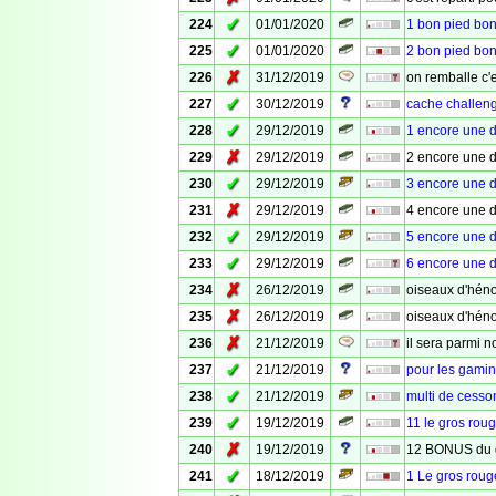
✓
224
01/01/2020
1 bon pied bon
✓
225
01/01/2020
2 bon pied bon
✗
226
31/12/2019
on remballe c'es
✓
227
30/12/2019
cache challeng
✓
228
29/12/2019
1 encore une 
✗
229
29/12/2019
2 encore une 
✓
230
29/12/2019
3 encore une 
✗
231
29/12/2019
4 encore une 
✓
232
29/12/2019
5 encore une 
✓
233
29/12/2019
6 encore une 
✗
234
26/12/2019
oiseaux d'hén
✗
235
26/12/2019
oiseaux d'hén
✗
236
21/12/2019
il sera parmi n
✓
237
21/12/2019
pour les gami
✓
238
21/12/2019
multi de cesso
✓
239
19/12/2019
11 le gros rouge
✗
240
19/12/2019
12 BONUS du 
✓
241
18/12/2019
1 Le gros rouge