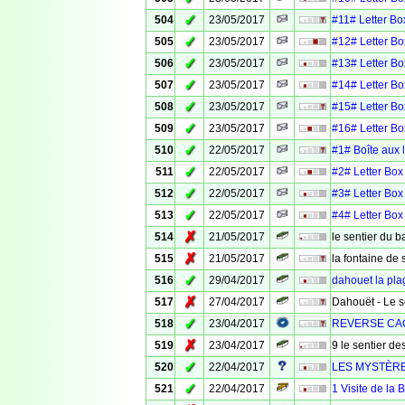
✓
504
23/05/2017
#11# Letter Box
✓
505
23/05/2017
#12# Letter Box
✓
506
23/05/2017
#13# Letter Box
✓
507
23/05/2017
#14# Letter Box
✓
508
23/05/2017
#15# Letter Box
✓
509
23/05/2017
#16# Letter Box
✓
510
22/05/2017
#1# Boîte aux le
✓
511
22/05/2017
#2# Letter Box 
✓
512
22/05/2017
#3# Letter Box 
✓
513
22/05/2017
#4# Letter Box 
✗
514
21/05/2017
le sentier du b
✗
515
21/05/2017
la fontaine de 
✓
516
29/04/2017
dahouet la pla
✗
517
27/04/2017
Dahouët - Le s
✓
518
23/04/2017
REVERSE CAC
✗
519
23/04/2017
9 le sentier d
✓
520
22/04/2017
LES MYSTÈRE
✓
521
22/04/2017
1 Visite de la 