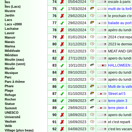
✗
74
05/04/2024
escale à paris
Îles
Îles (Lacs)
✓
75
17/03/2024
multi de la forê
Illustre
✗
Jardin
76
29/02/2024
le prochain c'e
Lacs
✓
77
29/02/2024
balade au port
Lacs +2000
Lachaise
✗
78
05/02/2024
apéro du lundi
Lavoir
✗
79
01/01/2024
2024 c'est repa
Manoir
Marais
✗
80
31/12/2023
2023 le dernier
Marina
✗
Médiévale
81
02/12/2023
MEAT AND GR
Méridien
✗
82
27/11/2023
apero du lundi
Moulin (eau)
Moulin (vent)
✓
83
10/11/2023
HALLOWEEN 
Musée
✗
84
09/10/2023
apero du lundi
Musique
Parc
✗
85
02/10/2023
apéro du lundi
Parc à thème
✓
Phare
86
01/10/2023
Multi de la val
Plage
✓
87
01/10/2023
Street art 5
Refuge
Rocher
✓
88
29/09/2023
terre plein 3
Statue
✓
89
29/09/2023
terre plein 4
Summit
UNESCO
✗
90
18/09/2023
apero du lundi
Université
✗
Vauban
91
16/09/2023
et c'est reparti
Velib
✗
92
04/08/2023
c'est les vacan
Village (plus beau)