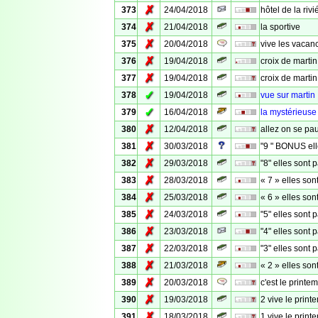
✗
373
24/04/2018
hôtel de la rivi
✗
374
21/04/2018
la sportive
✗
375
20/04/2018
vive les vacan
✗
376
19/04/2018
croix de martin
✗
377
19/04/2018
croix de martin
✓
378
19/04/2018
vue sur martin
✓
379
16/04/2018
la mystérieuse
✗
380
12/04/2018
allez on se pa
✗
381
30/03/2018
"9 " BONUS el
✗
382
29/03/2018
"8" elles sont
✗
383
28/03/2018
« 7 » elles son
✗
384
25/03/2018
« 6 » elles son
✗
385
24/03/2018
"5" elles sont
✗
386
23/03/2018
"4" elles sont
✗
387
22/03/2018
"3" elles sont
✗
388
21/03/2018
« 2 » elles son
✗
389
20/03/2018
c'est le printe
✗
390
19/03/2018
2 vive le print
✗
391
18/03/2018
1 vive le print