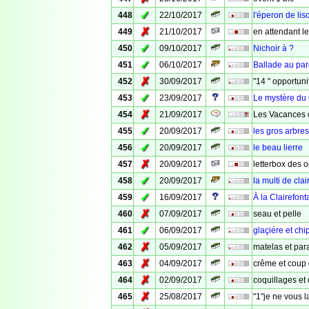
✓
448
22/10/2017
l'éperon de lisc
✗
449
21/10/2017
en attendant le
✓
450
09/10/2017
Nichoir à ?
✓
451
06/10/2017
Ballade au par
✗
452
30/09/2017
"14 " opportuni
✓
453
23/09/2017
Le mystère du
✗
454
21/09/2017
Les Vacances c'
✓
455
20/09/2017
les gros arbres
✓
456
20/09/2017
le beau lierre
✗
457
20/09/2017
letterbox des 
✓
458
20/09/2017
la multi de clai
✓
459
16/09/2017
À la Clairefon
✗
460
07/09/2017
seau et pelle
✓
461
06/09/2017
glaçiére et chi
✗
462
05/09/2017
matelas et par
✗
463
04/09/2017
crême et coup 
✗
464
02/09/2017
coquillages et
✗
465
25/08/2017
"1"je ne vous 