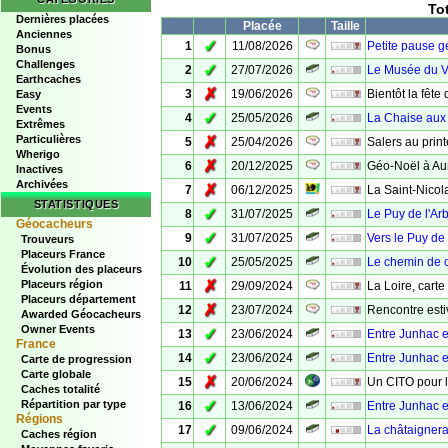
To
Dernières placées
Placée
Taille
Anciennes
✓
1
11/08/2026
Petite pause g
Bonus
Challenges
✓
2
27/07/2026
Le Musée du V
Earthcaches
✗
3
19/06/2026
Bientôt la fête
Easy
Events
✓
4
25/05/2026
La Chaise aux 
Extrêmes
Particulières
✗
5
25/04/2026
Salers au prin
Wherigo
✗
6
20/12/2025
Géo-Noël à Aur
Inactives
Archivées
✗
7
06/12/2025
La Saint-Nico
STATISTIQUES
✓
8
31/07/2025
Le Puy de l'Ar
Géocacheurs
✓
9
31/07/2025
Vers le Puy de 
Trouveurs
Placeurs France
✓
10
25/05/2025
Le chemin de 
Évolution des placeurs
✗
Placeurs région
11
29/09/2024
La Loire, carte
Placeurs département
✗
12
23/07/2024
Rencontre esti
Awarded Géocacheurs
Owner Events
✓
13
23/06/2024
Entre Junhac e
France
✓
14
23/06/2024
Entre Junhac e
Carte de progression
Carte globale
✗
15
20/06/2024
Un CITO pour l'
Caches totalité
✓
Répartition par type
16
13/06/2024
Entre Junhac e
Régions
✓
17
09/06/2024
La châtaignera
Caches région