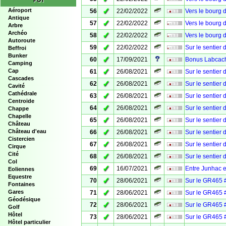
POI
✓
Aéroport
56
22/02/2022
Vers le bourg 
Antique
✓
57
22/02/2022
Vers le bourg 
Arbre
Archéo
✓
58
22/02/2022
Vers le bourg 
Autoroute
✓
59
22/02/2022
Sur le sentier
Beffroi
Bunker
✓
60
17/09/2021
Bonus Labcache
Camping
✓
Cap
61
26/08/2021
Sur le sentier
Cascades
✓
62
26/08/2021
Sur le sentier
Cavité
Cathédrale
✓
63
26/08/2021
Sur le sentier
Centroide
✓
64
26/08/2021
Sur le sentier
Chappe
Chapelle
✓
65
26/08/2021
Sur le sentier
Château
✓
Château d'eau
66
26/08/2021
Sur le sentier
Cistercien
✓
67
26/08/2021
Sur le sentier
Cirque
Cité
✓
68
26/08/2021
Sur le sentier
Col
✓
69
16/07/2021
Entre Junhac e
Eoliennes
Equestre
✓
70
28/06/2021
Sur le GR465 
Fontaines
✓
Gares
71
28/06/2021
Sur le GR465 #
Géodésique
✓
72
28/06/2021
Sur le GR465 
Golf
Hôtel
✓
73
28/06/2021
Sur le GR465 #
Hôtel particulier