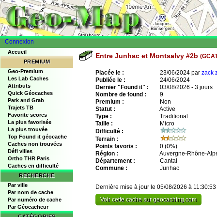
Connexion
Accueil
Entre Junhac et Montsalvy #2b
(GCA
PREMIUM
Geo-Premium
Placée le :
23/06/2024 par
zack 
Les Lab Caches
Publiée le :
24/06/2024
Attributs
Dernier "Found it" :
03/08/2026 - 3 jours
Quick Géocaches
Nombre de found :
9
Park and Grab
Premium :
Non
Trajets TB
Statut :
Active
Favorite scores
Type :
Traditional
La plus favorisée
Taille :
Micro
La plus trouvée
Difficulté :
Top Found it géocache
Terrain :
Caches non trouvées
Points favoris :
0
(0%)
Défi villes
Région :
Auvergne-Rhône-Alp
Ortho THR Paris
Département :
Cantal
Caches en difficulté
Commune :
Junhac
RECHERCHE
Par ville
Dernière mise à jour le 05/08/2026 à 11:30:53
Par nom de cache
Voir cette cache sur geocaching.com
Par numéro de cache
Par Géocacheur
CATÉGORIES