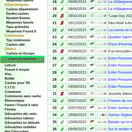
Moyennes favoris
✓
18
09/06/2024
La châtaignera
Départements
✓
19
09/06/2024
La châtaignera
Caches département
Durées caches
✗
20
29/02/2024
"Leap Day 202
Nombre Events
✗
Moyennes favoris
21
16/12/2023
Géo-Noël à Aur
Taux archivées
✓
22
04/12/2023
Les bords de 
Moyennes Found It
Communes
✓
23
04/12/2023
Quartier Saint
Top communes
✓
24
04/12/2023
Place d'Aurin
Caches ville
Divers
✗
25
07/09/2023
À la rencontre
Caches en Europe
✓
26
29/08/2023
Entre Pressoire
CARTOGRAPHIE
✓
LatLon
27
29/08/2023
Entre Pressoire
Found it moyen
✓
28
29/08/2023
Entre Pressoire
Visu
Bollée
✓
29
29/08/2023
Entre Pressoir
Caches pour TB
✓
30
29/08/2023
Entre Pressoir
C.I.T.O
Commune
✗
31
19/08/2023
Journée Inter
Communes sans cache
✓
Electronique
32
05/07/2023
Chemin de croi
Favori / Found it ratio
✓
33
02/07/2023
Entre Junhac e
Ferrata
Géocaches alti. mini.
✓
34
29/06/2023
Junhac l'église
Géocaches calmes
✓
35
10/06/2023
Balade sur le 
Géocaches en altitude
Géocaches oubliées
✓
36
09/06/2023
Sur le sentier
Hot Géocaches