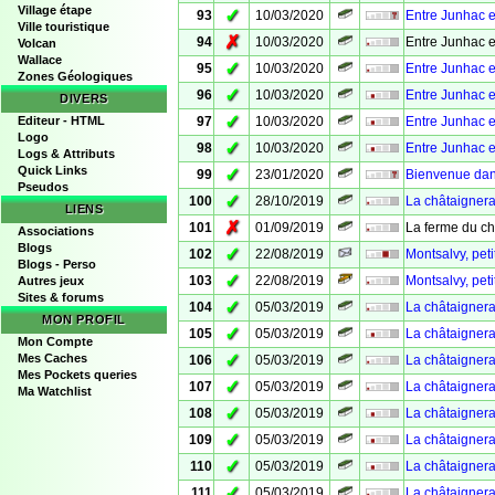
Village étape
✓
93
10/03/2020
Entre Junhac e
Ville touristique
✗
94
10/03/2020
Entre Junhac e
Volcan
Wallace
✓
95
10/03/2020
Entre Junhac 
Zones Géologiques
✓
96
10/03/2020
Entre Junhac e
DIVERS
✓
Editeur - HTML
97
10/03/2020
Entre Junhac e
Logo
✓
98
10/03/2020
Entre Junhac 
Logs & Attributs
Quick Links
✓
99
23/01/2020
Bienvenue dans 
Pseudos
✓
100
28/10/2019
La châtaignera
LIENS
✗
101
01/09/2019
La ferme du c
Associations
Blogs
✓
102
22/08/2019
Montsalvy, peti
Blogs - Perso
✓
103
22/08/2019
Montsalvy, peti
Autres jeux
Sites & forums
✓
104
05/03/2019
La châtaignera
MON PROFIL
✓
105
05/03/2019
La châtaignera
Mon Compte
✓
Mes Caches
106
05/03/2019
La châtaignera
Mes Pockets queries
✓
107
05/03/2019
La châtaignera
Ma Watchlist
✓
108
05/03/2019
La châtaigner
✓
109
05/03/2019
La châtaignera
✓
110
05/03/2019
La châtaignera
✓
111
05/03/2019
La châtaignera