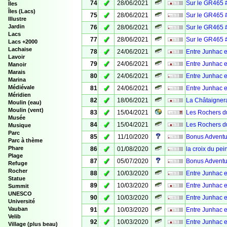
✓
74
28/06/2021
Sur le GR465 
Îles
Îles (Lacs)
✓
75
28/06/2021
Sur le GR465 
Illustre
✓
Jardin
76
28/06/2021
Sur le GR465 #
Lacs
✓
77
28/06/2021
Sur le GR465 
Lacs +2000
Lachaise
✓
78
24/06/2021
Entre Junhac e
Lavoir
✓
79
24/06/2021
Entre Junhac e
Manoir
Marais
✓
80
24/06/2021
Entre Junhac e
Marina
✓
Médiévale
81
24/06/2021
Entre Junhac e
Méridien
✓
82
18/06/2021
La Châtaignera
Moulin (eau)
Moulin (vent)
✓
83
15/04/2021
Les Rochers d
Musée
✓
84
15/04/2021
Les Rochers d
Musique
Parc
✓
85
11/10/2020
Bonus Adventur
Parc à thème
✓
Phare
86
01/08/2020
la croix du pei
Plage
✓
87
05/07/2020
Bonus Adventur
Refuge
Rocher
✓
88
10/03/2020
Entre Junhac 
Statue
✓
89
10/03/2020
Entre Junhac e
Summit
UNESCO
✓
90
10/03/2020
Entre Junhac e
Université
✓
Vauban
91
10/03/2020
Entre Junhac 
Velib
✓
92
10/03/2020
Entre Junhac e
Village (plus beau)