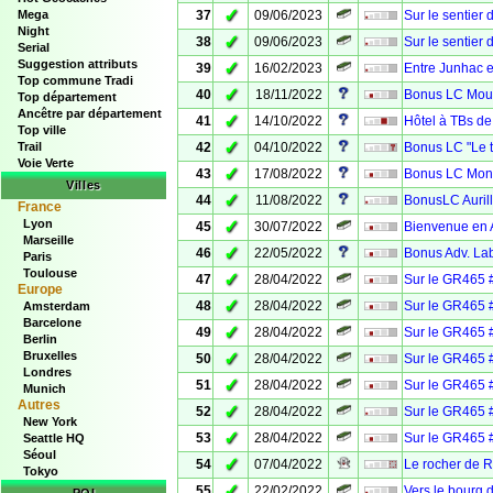
✓
Mega
37
09/06/2023
Sur le sentier
Night
✓
38
09/06/2023
Sur le sentier
Serial
Suggestion attributs
✓
39
16/02/2023
Entre Junhac e
Top commune Tradi
✓
40
18/11/2022
Bonus LC Mour
Top département
Ancêtre par département
✓
41
14/10/2022
Hôtel à TBs de
Top ville
✓
Trail
42
04/10/2022
Bonus LC "Le t
Voie Verte
✓
43
17/08/2022
Bonus LC Mont
Villes
✓
44
11/08/2022
BonusLC Auril
France
Lyon
✓
45
30/07/2022
Bienvenue en Av
Marseille
✓
46
22/05/2022
Bonus Adv. Lab
Paris
Toulouse
✓
47
28/04/2022
Sur le GR465 
Europe
✓
48
28/04/2022
Sur le GR465 
Amsterdam
Barcelone
✓
49
28/04/2022
Sur le GR465 #
Berlin
Bruxelles
✓
50
28/04/2022
Sur le GR465 
Londres
✓
51
28/04/2022
Sur le GR465 
Munich
Autres
✓
52
28/04/2022
Sur le GR465 
New York
✓
53
28/04/2022
Sur le GR465 
Seattle HQ
Séoul
✓
54
07/04/2022
Le rocher de R
Tokyo
✓
55
22/02/2022
Vers le bourg 