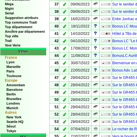
✓
Mega
37
09/06/2023
Sur le sentier
Night
✓
38
09/06/2023
Sur le sentier
Serial
Suggestion attributs
✓
39
16/02/2023
Entre Junhac e
Top commune Tradi
✓
40
18/11/2022
Bonus LC Mour
Top département
Ancêtre par département
✓
41
14/10/2022
Hôtel à TBs de
Top ville
✓
Trail
42
04/10/2022
Bonus LC "Le t
Voie Verte
✓
43
17/08/2022
Bonus LC Mont
Villes
✓
44
11/08/2022
BonusLC Auril
France
Lyon
✓
45
30/07/2022
Bienvenue en Av
Marseille
✓
46
22/05/2022
Bonus Adv. Lab
Paris
Toulouse
✓
47
28/04/2022
Sur le GR465 
Europe
✓
48
28/04/2022
Sur le GR465 
Amsterdam
Barcelone
✓
49
28/04/2022
Sur le GR465 #
Berlin
Bruxelles
✓
50
28/04/2022
Sur le GR465 
Londres
✓
51
28/04/2022
Sur le GR465 
Munich
Autres
✓
52
28/04/2022
Sur le GR465 
New York
✓
53
28/04/2022
Sur le GR465 
Seattle HQ
Séoul
✓
54
07/04/2022
Le rocher de R
Tokyo
✓
55
22/02/2022
Vers le bourg 