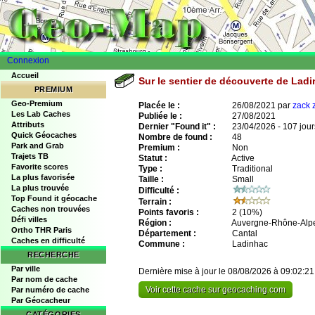
Connexion
Accueil
Sur le sentier de découverte de Lad
PREMIUM
Geo-Premium
Placée le :
26/08/2021 par
zack 
Les Lab Caches
Publiée le :
27/08/2021
Attributs
Dernier "Found it" :
23/04/2026 - 107 jour
Quick Géocaches
Nombre de found :
48
Park and Grab
Premium :
Non
Trajets TB
Statut :
Active
Favorite scores
Type :
Traditional
La plus favorisée
Taille :
Small
La plus trouvée
Difficulté :
Top Found it géocache
Terrain :
Caches non trouvées
Points favoris :
2
(10%)
Défi villes
Région :
Auvergne-Rhône-Alp
Ortho THR Paris
Département :
Cantal
Caches en difficulté
Commune :
Ladinhac
RECHERCHE
Par ville
Dernière mise à jour le 08/08/2026 à 09:02:21
Par nom de cache
Voir cette cache sur geocaching.com
Par numéro de cache
Par Géocacheur
CATÉGORIES