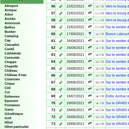
POI
✓
Aéroport
56
22/02/2022
Vers le bourg 
Antique
✓
57
22/02/2022
Vers le bourg 
Arbre
Archéo
✓
58
22/02/2022
Vers le bourg 
Autoroute
✓
59
22/02/2022
Sur le sentier
Beffroi
Bunker
✓
60
17/09/2021
Bonus Labcache
Camping
✓
Cap
61
26/08/2021
Sur le sentier
Cascades
✓
62
26/08/2021
Sur le sentier
Cavité
Cathédrale
✓
63
26/08/2021
Sur le sentier
Centroide
✓
64
26/08/2021
Sur le sentier
Chappe
Chapelle
✓
65
26/08/2021
Sur le sentier
Château
✓
Château d'eau
66
26/08/2021
Sur le sentier
Cistercien
✓
67
26/08/2021
Sur le sentier
Cirque
Cité
✓
68
26/08/2021
Sur le sentier
Col
✓
69
16/07/2021
Entre Junhac e
Eoliennes
Equestre
✓
70
28/06/2021
Sur le GR465 
Fontaines
✓
Gares
71
28/06/2021
Sur le GR465 #
Géodésique
✓
72
28/06/2021
Sur le GR465 
Golf
Hôtel
✓
73
28/06/2021
Sur le GR465 #
Hôtel particulier