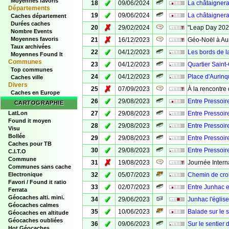
Moyennes favoris
✓
18
09/06/2024
La châtaignera
Départements
✓
19
09/06/2024
La châtaignera
Caches département
Durées caches
✗
20
29/02/2024
"Leap Day 202
Nombre Events
✗
Moyennes favoris
21
16/12/2023
Géo-Noël à Aur
Taux archivées
✓
22
04/12/2023
Les bords de 
Moyennes Found It
Communes
✓
23
04/12/2023
Quartier Saint
Top communes
✓
24
04/12/2023
Place d'Aurin
Caches ville
Divers
✗
25
07/09/2023
À la rencontre
Caches en Europe
✓
26
29/08/2023
Entre Pressoire
CARTOGRAPHIE
✓
LatLon
27
29/08/2023
Entre Pressoire
Found it moyen
✓
28
29/08/2023
Entre Pressoire
Visu
Bollée
✓
29
29/08/2023
Entre Pressoir
Caches pour TB
✓
30
29/08/2023
Entre Pressoir
C.I.T.O
Commune
✗
31
19/08/2023
Journée Inter
Communes sans cache
✓
Electronique
32
05/07/2023
Chemin de croi
Favori / Found it ratio
✓
33
02/07/2023
Entre Junhac e
Ferrata
Géocaches alti. mini.
✓
34
29/06/2023
Junhac l'église
Géocaches calmes
✓
35
10/06/2023
Balade sur le 
Géocaches en altitude
Géocaches oubliées
✓
36
09/06/2023
Sur le sentier
Hot Géocaches