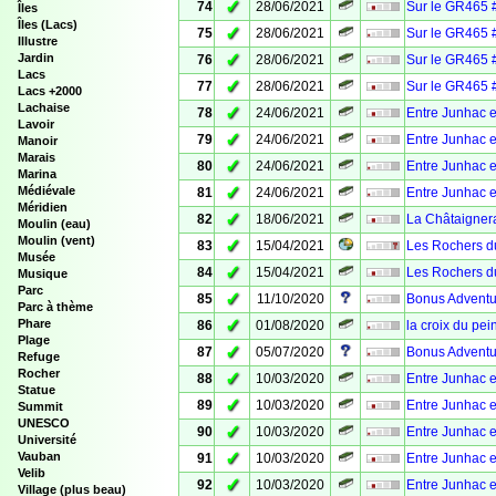
✓
74
28/06/2021
Sur le GR465 
Îles
Îles (Lacs)
✓
75
28/06/2021
Sur le GR465 
Illustre
✓
Jardin
76
28/06/2021
Sur le GR465 #
Lacs
✓
77
28/06/2021
Sur le GR465 
Lacs +2000
Lachaise
✓
78
24/06/2021
Entre Junhac e
Lavoir
✓
79
24/06/2021
Entre Junhac e
Manoir
Marais
✓
80
24/06/2021
Entre Junhac e
Marina
✓
Médiévale
81
24/06/2021
Entre Junhac e
Méridien
✓
82
18/06/2021
La Châtaignera
Moulin (eau)
Moulin (vent)
✓
83
15/04/2021
Les Rochers d
Musée
✓
84
15/04/2021
Les Rochers d
Musique
Parc
✓
85
11/10/2020
Bonus Adventur
Parc à thème
✓
Phare
86
01/08/2020
la croix du pei
Plage
✓
87
05/07/2020
Bonus Adventur
Refuge
Rocher
✓
88
10/03/2020
Entre Junhac 
Statue
✓
89
10/03/2020
Entre Junhac e
Summit
UNESCO
✓
90
10/03/2020
Entre Junhac e
Université
✓
Vauban
91
10/03/2020
Entre Junhac 
Velib
✓
92
10/03/2020
Entre Junhac e
Village (plus beau)