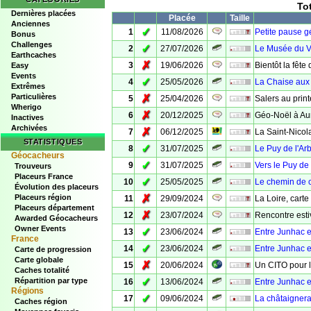
To
Dernières placées
Placée
Taille
Anciennes
✓
1
11/08/2026
Petite pause g
Bonus
Challenges
✓
2
27/07/2026
Le Musée du V
Earthcaches
✗
3
19/06/2026
Bientôt la fête
Easy
Events
✓
4
25/05/2026
La Chaise aux 
Extrêmes
Particulières
✗
5
25/04/2026
Salers au prin
Wherigo
✗
6
20/12/2025
Géo-Noël à Aur
Inactives
Archivées
✗
7
06/12/2025
La Saint-Nico
STATISTIQUES
✓
8
31/07/2025
Le Puy de l'Ar
Géocacheurs
✓
9
31/07/2025
Vers le Puy de 
Trouveurs
Placeurs France
✓
10
25/05/2025
Le chemin de 
Évolution des placeurs
✗
Placeurs région
11
29/09/2024
La Loire, carte
Placeurs département
✗
12
23/07/2024
Rencontre esti
Awarded Géocacheurs
Owner Events
✓
13
23/06/2024
Entre Junhac e
France
✓
14
23/06/2024
Entre Junhac e
Carte de progression
Carte globale
✗
15
20/06/2024
Un CITO pour l'
Caches totalité
✓
Répartition par type
16
13/06/2024
Entre Junhac e
Régions
✓
17
09/06/2024
La châtaignera
Caches région