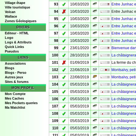
Village étape
✓
93
10/03/2020
Entre Junhac e
Ville touristique
✗
94
10/03/2020
Entre Junhac e
Volcan
Wallace
✓
95
10/03/2020
Entre Junhac 
Zones Géologiques
✓
96
10/03/2020
Entre Junhac e
DIVERS
✓
Editeur - HTML
97
10/03/2020
Entre Junhac e
Logo
✓
98
10/03/2020
Entre Junhac 
Logs & Attributs
Quick Links
✓
99
23/01/2020
Bienvenue dans 
Pseudos
✓
100
28/10/2019
La châtaignera
LIENS
✗
101
01/09/2019
La ferme du c
Associations
Blogs
✓
102
22/08/2019
Montsalvy, peti
Blogs - Perso
✓
103
22/08/2019
Montsalvy, peti
Autres jeux
Sites & forums
✓
104
05/03/2019
La châtaignera
MON PROFIL
✓
105
05/03/2019
La châtaignera
Mon Compte
✓
Mes Caches
106
05/03/2019
La châtaignera
Mes Pockets queries
✓
107
05/03/2019
La châtaignera
Ma Watchlist
✓
108
05/03/2019
La châtaigner
✓
109
05/03/2019
La châtaignera
✓
110
05/03/2019
La châtaignera
✓
111
05/03/2019
La châtaignera